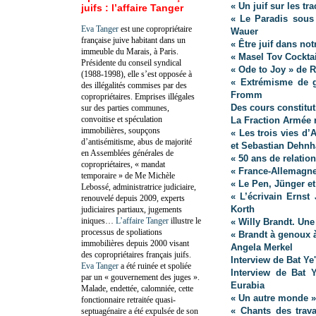
« Un juif sur les t
juifs : l’affaire Tanger
« Le Paradis sous 
Eva Tanger
est une copropriétaire
Wauer
française juive habitant dans un
« Être juif dans not
immeuble du Marais, à Paris.
« Masel Tov Cocktai
Présidente du conseil syndical
« Ode to Joy » de 
(1988-1998), elle s’est opposée à
« Extrémisme de ga
des illégalités commises par des
Fromm
copropriétaires. Emprises illégales
Des cours constitut
sur des parties communes,
convoitise et spéculation
La Fraction Armée 
immobilières, soupçons
« Les trois vies d
d’antisémitisme, abus de majorité
et Sebastian Dehn
en Assemblées générales de
« 50 ans de relatio
copropriétaires, « mandat
« France-Allemagn
temporaire » de Me Michèle
« Le Pen, Jünger et
Lebossé, administratrice judiciaire,
« L’écrivain Ernst
renouvelé depuis 2009, experts
Korth
judiciaires partiaux, jugements
iniques…
L’affaire Tanger
illustre le
« Willy Brandt. Une
processus de spoliations
« Brandt à genoux 
immobilières depuis 2000 visant
Angela Merkel
des copropriétaires français juifs.
Interview de Bat Ye'
Eva Tanger
a été ruinée et spoliée
Interview de Bat 
par un « gouvernement des juges ».
Eurabia
Malade, endettée, calomniée, cette
« Un autre monde »
fonctionnaire retraitée quasi-
« Chants des trava
septuagénaire a été expulsée de son