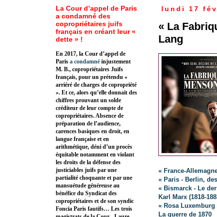
La Cour d’appel de Paris
lundi 17 fév
a condamné des
copropriétaires juifs
« La Fabri
français en créant leur «
Lang
dette » !
En 2017, la Cour d’appel de
Paris
a condamné
injustement
M. B., copropriétaires Juifs
français, pour un prétendu «
arriéré de charges de copropriété
». Et ce, alors qu’elle donnait des
chiffres prouvant un solde
créditeur de leur compte de
copropriétaires. Absence de
préparation de l’audience,
carences basiques en droit, en
langue française et en
arithmétique, déni d’un procès
équitable notamment en violant
les droits de la défense des
justiciables juifs par une
« France-Allemagn
partialité choquante et par une
« Paris - Berlin, de
mansuétude généreuse au
« Bismarck - Le der
bénéfice du Syndicat des
Karl Marx (1818-188
copropriétaires et de son syndic
« Rosa Luxemburg -
Foncia Paris fautifs… Les trois
La guerre de 1870
magistrats de la Cour - Laure