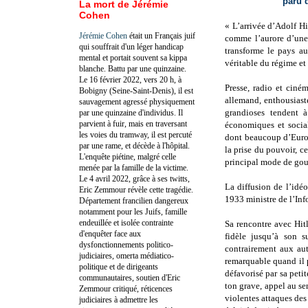
paru 
La mort de Jérémie
Cohen
« L’arrivée d’Adolf Hi
Jérémie Cohen
était un Français juif
comme l’aurore d’une 
qui souffrait d'un léger handicap
transforme le pays a
mental et portait souvent sa kippa
véritable du régime et 
blanche. Battu par une quinzaine.
Le 16 février 2022, vers 20 h, à
Presse, radio et cin
Bobigny (Seine-Saint-Denis), il est
allemand, enthousiast
sauvagement agressé physiquement
grandioses tendent 
par une quinzaine d'individus. Il
parvient à fuir, mais en traversant
économiques et social
les voies du tramway, il est percuté
dont beaucoup d’Europ
par une rame, et décède à l'hôpital.
la prise du pouvoir, c
L'enquête piétine, malgré celle
principal mode de gou
menée par la famille de la victime.
Le 4 avril 2022, grâce à ses twitts,
La diffusion de l’idé
Eric Zemmour révèle cette tragédie.
1933 ministre de l’In
Département francilien dangereux
notamment pour les Juifs, famille
endeuillée et isolée contrainte
Sa rencontre avec Hitle
d'enquêter face aux
fidèle jusqu’à son 
dysfonctionnements politico-
contrairement aux aut
judiciaires, omerta médiatico-
remarquable quand il pa
politique et de dirigeants
défavorisé par sa petit
communautaires, soutien d'Eric
ton grave, appel au s
Zemmour critiqué, réticences
violentes attaques des
judiciaires à admettre les