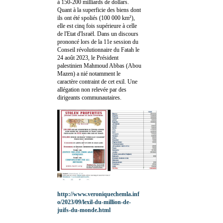
à 150-200 milliards de dollars.
Quant à la superficie des biens dont
ils ont été spoliés (100 000 km²),
elle est cinq fois supérieure à celle
de l'Etat d'Israël. Dans un discours
prononcé lors de la 11e session du
Conseil révolutionnaire du Fatah le
24 août 2023, le Président
palestinien Mahmoud Abbas (Abou
Mazen) a nié notamment le
caractère contraint de cet exil. Une
allégation non relevée par des
dirigeants communautaires.
http://www.veroniquechemla.inf
o/2023/09/lexil-du-million-de-
juifs-du-monde.html