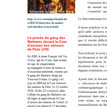
l’intention de 
du monde sur 
l’essentiel : q
Ce film intéressant év
http://www.veroniquechemla.inf
o/2011/11/interview-de-maitre-
axel-metzker-avocat.html
Il laisse perplexe, et
qu'il mêle archives 
comédiens interprètent
Le procès du gang des
que il s'avère diffic
Barbares devant la Cour
notamment sur les foul
d'assises des mineurs
de Paris (1/5)
Tour d'abord, le texte 
En 2006, le jeune Français Juif
Ilan
les dictateurs et les 
Halimi,
âgé de 23 ans, était victime
représentent pour l
de rapt, de séquestration
dictateurs entre eux.
accompagnée d’actes de torture et
régimes totalitaires, v
d’assassinat antisémite, commis par
le gang des Barbares dirigé par
A juste titre, le docu
Youssouf Fofana. Ce gang
a été
jugé
en 2009 par la Cour d'assises
» : réticences du réali
des mineurs de Paris. Le 25 octobre
cinématographique e
2010, 18 des 25
condamnés
dans
l'enthousiasme dithy
l’affaire du gang des Barbares ont
prisonnier dans une c
été jugés en appel devant la Cour
cette scène, on song
d’assises des mineurs de Créteil. Le
essentiellement du Ham
procès s'est achevé le 17 décembre