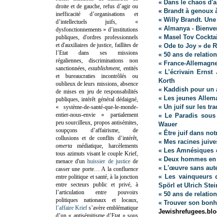
« Dans le chaos d'
droite et de gauche, refus d’agir ou
«
Brandt à genoux 
inefficacité d’organisations et
« Willy Brandt. Une
d’intellectuels juifs, «
« Almanya - Bienv
dysfonctionnements » d’institutions
« Masel Tov Cocktai
publiques, d'ordres professionnels
et d'auxiliaires de justice, faillites de
« Ode to Joy » de 
l’Etat dans ses missions
« 50 ans de relatio
régaliennes, discriminations non
« France-Allemagn
sanctionnées,
establishment
, entités
« L’écrivain Ernst
et bureaucraties incontrôlés ou
Korth
oublieux de leurs missions, absence
« Kaddish pour un 
de mises en jeu de responsabilités
« Les jeunes Allem
publiques, intérêt général dédaigné,
« Un juif sur les t
« système-de-santé-que-le-monde-
entier-nous-envie » partialement
« Le Paradis sous 
peu sourcilleux, propos antisémites,
Wauer
soupçons d’affairisme, de
« Être juif dans not
collusions et de conflits d’intérêt,
« Mes racines juive
omerta
médiatique, harcèlements
« Les Amnésiques 
tous azimuts visant le couple Krief,
« Deux hommes en c
menace d'un
huissier de justice
de
« L'œuvre sans aut
casser une porte…
A la confluence
« Les vainqueurs d
entre politique et santé, à la jonction
entre secteurs public et privé, à
Spörl et Ulrich Stei
l’articulation entre pouvoirs
« 50 ans de relatio
politiques nationaux et locaux,
« Trouver son bonh
l’affaire Krief
s’avère emblématique
Jewishrefugees.b
d’un « antisémitisme d’Etat » sous