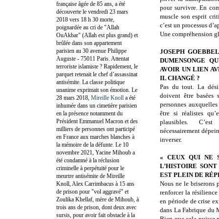
française âgée de 85 ans, a été
pour survivre. En com
découverte le vendredi 23 mars
muscle son esprit cri
2018 vers 18 h 30 morte,
c’est un processus d’a
poignardée au cri de "Allah
Une compréhension gl
OuAkbar" (Allah est plus grand) et
brûlée dans son appartement
parisien au 30 avenue Philippe
JOSEPH GOEBBEL
Auguste - 75011 Paris. Attentat
DUMENSONGE QU
terroriste islamiste ? Rapidement, le
AVOIR UN LIEN AV
parquet retenait le chef d’assassinat
IL CHANGÉ ?
antisémite. La classe politique
Pas du tout. La dési
unanime exprimait son émotion. Le
doivent être basées 
28 mars 2018,
Mireille Knoll
a été
personnes auxquelles 
inhumée dans un cimetière parisien
être si réalistes qu
en la présence notamment du
Président Emmanuel Macron et des
plausibles. C’es
milliers de personnes ont participé
nécessairement dépeind
en France aux marches blanches à
inverser.
la mémoire de la défunte. Le 10
novembre 2021, Yacine Mihoub a
« CEUX QUI NE 
été condamné à la réclusion
L’HISTOIRE SON
criminelle à perpétuité pour le
EST PLEIN DE RÉ
meurtre antisémite de Mireille
Nous ne le briserons 
Knoll, Alex Carrimbacus à 15 ans
de prison pour "vol aggravé" et
renforcer la résilienc
Zoulika Khellaf, mère de Mihoub, à
en période de crise ex
trois ans de prison, dont deux avec
dans La Fabrique du M
sursis, pour avoir fait obstacle à la
Bien que cela puisse n