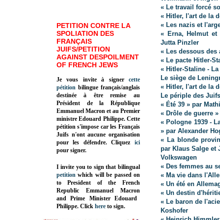
« Le travail forcé 
« Hitler, l'art de la
« Les nazis et l'arg
PETITION CONTRE LA
SPOLIATION DES
« Erna, Helmut et
FRANÇAIS
Jutta Pinzler
JUIFS/PETITION
« Les dessous des 
AGAINST DESPOILMENT
« Le pacte Hitler-S
OF FRENCH JEWS
« Hitler-Staline - L
Le siège de Leningr
Je vous invite à signer
cette
« Hitler, l'art de la
pétition
bilingue français/anglais
destinée à être remise au
Le périple des Juif
Président de la République
« Été 39 » par Math
Emmanuel Macron et au Premier
« Drôle de guerre »
ministre Edouard Philippe. Cette
« Pologne 1939 - L
pétition s'impose car les Français
» par Alexander Ho
Juifs n'ont aucune organisation
« La blonde provi
pour les défendre. Cliquez
ici
par Klaus Salge et
pour signer.
Volkswagen
« Des femmes au se
I invite you to sign that bilingual
petition
which will be passed on
« Ma vie dans l'All
to President of the French
« Un été en Allemag
Republic
Emmanuel Macron
« Un destin d'hérit
and Prime Minister
Edouard
« Le baron de l'aci
Philippe
.
Click
here
to sign.
Koshofer
« Heinrich Himmler