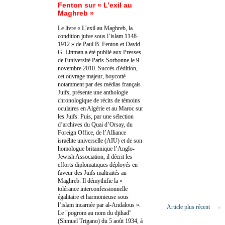
Fenton sur « L’exil au
Maghreb »
Le livre « L’exil au Maghreb, la
condition juive sous l’islam 1148-
1912 » de Paul B. Fenton et David
G. Littman a été publié aux Presses
de l'université Paris-Sorbonne le 9
novembre 2010. Succès d'édition,
cet ouvrage majeur, boycotté
notamment par des médias français
Juifs, présente une anthologie
chronologique de récits de témoins
oculaires en Algérie et au Maroc sur
les Juifs. Puis, par une sélection
d’archives du Quai d’Orsay, du
Foreign Office, de l’Alliance
israélite universelle (AIU) et de son
homologue britannique l’Anglo-
Jewish Association, il décrit les
efforts diplomatiques déployés en
faveur des Juifs maltraités au
Maghreb. Il démythifie la «
tolérance interconfessionnelle
égalitaire et harmonieuse sous
l’islam incarnée par al-Andalous ».
Article plus récent
Le "pogrom au nom du djihad"
(Shmuel Trigano) du 5 août 1934, à