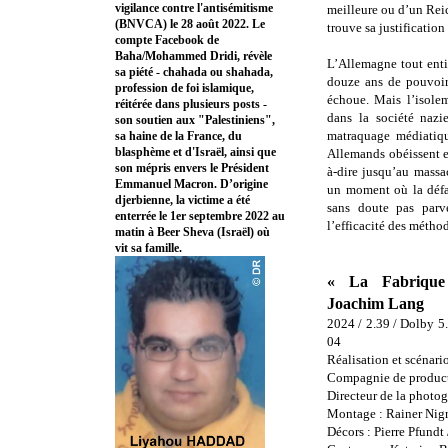
vigilance contre l'antisémitisme
meilleure ou d’un Rei
(BNVCA) le 28 août 2022. Le
trouve sa justificatio
compte Facebook de
Baha/Mohammed Dridi, révèle
L’Allemagne tout ent
sa piété - chahada ou shahada,
douze ans de pouvoir 
profession de foi islamique,
échoue. Mais l’isole
réitérée dans plusieurs posts -
dans la société nazi
son soutien aux "Palestiniens",
matraquage médiatiqu
sa haine de la France, du
blasphème et d'Israël, ainsi que
Allemands obéissent et,
son mépris envers le Président
à-dire jusqu’au massa
Emmanuel Macron. D’origine
un moment où la défai
djerbienne, la victime a été
sans doute pas parve
enterrée le 1er septembre 2022 au
l’efficacité des métho
matin à Beer Sheva (Israël) où
vit sa famille.
« La Fabriqu
Joachim Lang
2024 / 2.39 / Dolby 5.
04
Réalisation et scénari
Compagnie de producti
Directeur de la photog
Montage : Rainer Nigr
Décors : Pierre Pfund