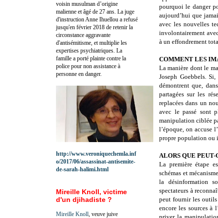
voisin musulman d’origine
pourquoi le danger po
malienne et âgé de 27 ans. La juge
aujourd’hui que jamai
d'instruction Anne Ihuellou a refusé
avec les nouvelles te
jusqu'en février 2018 de retenir la
involontairement avec
circonstance aggravante
à un effondrement tota
d'antisémitisme, et multiplie les
expertises psychiatriques. La
famille a porté plainte contre la
COMMENT LES IMA
police pour non assistance à
La manière dont le mat
personne en danger.
Joseph Goebbels. Si,
démontrent que, dans 
partagées sur les ré
replacées dans un nou
avec le passé sont p
manipulation ciblée p
l’époque, on accuse l’
propre population ou i
http://www.veroniquechemla.inf
ALORS QUE PEUT-O
o/2017/06/assassinat-antisemite-
La première étape es
de-sarah-halimi.html
schémas et mécanismes
la désinformation s
spectateurs à reconnaî
Mireille Knoll, victime
d'un djihadiste ?
peut fournir les outil
encore les sources à 
Mireille Knoll
, veuve juive
priver la manipulatio