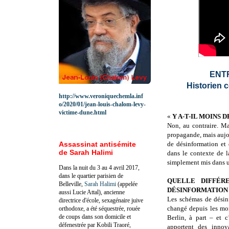
ENT
Historien c
http://www.veroniquechemla.inf
o/2020/01/jean-louis-chalom-levy-
victime-dune.html
«
Y A-T-IL MOINS
Non, au contraire. M
propagande, mais aujo
Assassinat antisémite
de désinformation et
de Sarah Halimi
dans le contexte de 
simplement mis dans u
Dans la nuit du 3 au 4 avril 2017,
dans le quartier parisien de
QUELLE DIFFÉR
Belleville,
Sarah Halimi
(appelée
DÉSINFORMATION 
aussi Lucie Attal), ancienne
Les schémas de désin
directrice d'école, sexagénaire juive
changé depuis les mor
orthodoxe, a été séquestrée, rouée
de coups dans son domicile et
Berlin, à part – et c
défenestrée par Kobili Traoré,
apportent des innov