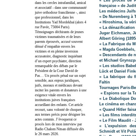
« Les procès de Ra
dans les cercles intrafamilial, amical
française » de Judi
et associatif - dans une communauté
Les médecins Juifs
juive orthodoxe francilienne -, ainsi
« De Nuremberg à T
que professionnel, dans les
« Hiroshima, la vér
Institutions Yad Mordekhaï (alors 4
rue Pavée, 75004 Paris).
« La dénazificatio
Témoignages déchirants de jeunes
Juger Eichmann, J
victimes traumatisées et de leurs
Albert Göring (1895
parents éprouvés, accusé souvent
« La Fabrique du 
dénué d’empathie envers les
« Magda Goebbels, 
victimes et en pleine inversion
« Descendants de na
accusatoire, diagnostic inquiétant
et Michael Grynszp
d’un expert psychiatre, direction
« Les studios Babe
remarquable des débats par le
Président de la Cour David de
Lück et Daniel Fin
Pas… Un procès pénal sur un sujet
« La fabrique du f
sensible, aux enjeux juridiques,
Faltin
juifs, moraux et médicaux devant
Tournages Paris-Be
inciter les parents et donateurs à une
« Espions sur la T
exigence vitale envers les
« Le Diabolique Do
institutions juives françaises
Le cinéma en chan
accueillant des enfants. Cet article
« Quand Hitler fai
recourt, sans volonté de choquer,
aux termes précis pour désigner les
« Les films interdit
actes commis. J’évoquerai ce
« Le Film Maudit -
procès lors de mon interview par
« L'expulsion de
Radio Chalom Nitsan diffusée dès
Schmidt et Vit Pol
le 26 mars 2026.