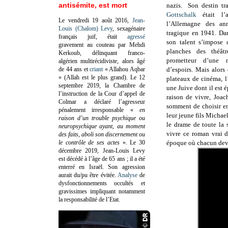
antisémite, est mort
nazis. Son destin tr
Gottschalk
était l’a
Le vendredi 19 août 2016,
Jean-
l’Allemagne des an
Louis (Chalom) Levy
, sexagénaire
tragique en 1941. Da
français juif, était
agressé
son talent s’impose
gravement au couteau par Mehdi
planches des théâtr
Kerkoub, délinquant franco-
prometteur d’une n
algérien multirécidiviste, alors âgé
de 44 ans et
criant
« Allahou Aqbar
d’espoirs. Mais alors
» (Allah est le plus grand). Le 12
plateaux de cinéma, l
septembre 2019, la Chambre de
une Juive dont il est 
l’instruction de la Cour d’appel de
raison de vivre, Joac
Colmar a déclaré l’agresseur
somment de choisir ent
pénalement irresponsable
«
en
leur jeune fils Micha
raison d’un trouble psychique ou
le drame de toute la 
neuropsychique ayant, au moment
vivre ce roman vrai 
des faits, aboli son discernement ou
le contrôle de ses actes
»
. Le 30
époque où chacun devai
décembre 2019, Jean-Louis Levy
est décédé à l’âge de 65 ans ; il a été
enterré en Israël. Son agression
aurait du/pu être évitée.
Analyse
de
dysfonctionnements occultés et
gravissimes impliquant notamment
la responsabilité de l’Etat.