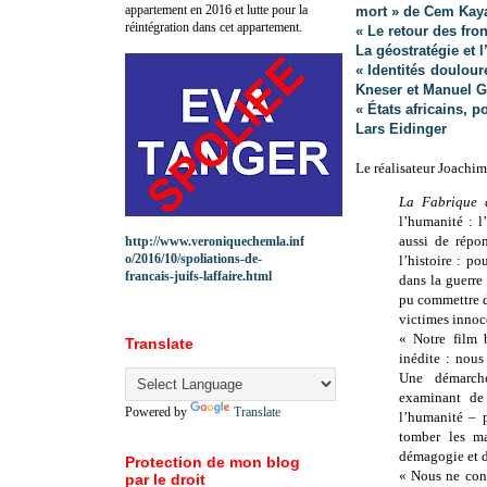
appartement en 2016 et lutte pour la
mort » de Cem Kay
réintégration dans cet appartement.
« Le retour des fro
La géostratégie et 
« Identités doulou
Kneser et Manuel 
« États africains, p
Lars Eidinger
Le réalisateur Joachim
La Fabrique
l’humanité : l
aussi de répo
http://www.veroniquechemla.inf
o/2016/10/spoliations-de-
l’histoire : po
francais-juifs-laffaire.html
dans la guerre
pu commettre d
victimes innoc
« Notre film 
Translate
inédite : nous
Une démarche
examinant de 
Powered by
Translate
l’humanité – p
tomber les ma
démagogie et d
Protection de mon blog
« Nous ne conn
par le droit