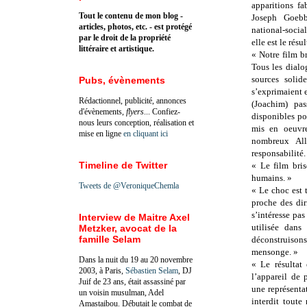
apparitions fa
Tout le contenu de mon blog -
Joseph Goebb
articles, photos, etc. - est protégé
national-socia
par le droit de la propriété
elle est le rés
littéraire et artistique.
« Notre film br
Tous les dialo
sources solid
Pubs, évènements
s’exprimaient e
Rédactionnel, publicité, annonces
(Joachim) pa
d'évènements,
flyers
... Confiez-
disponibles pou
nous leurs conception, réalisation et
mis en oeuvre
mise en ligne
en cliquant ici
nombreux All
responsabilité
Timeline de Twitter
« Le film bris
humains. »
Tweets de @VeroniqueChemla
« Le choc est t
proche des dir
s’intéresse pas
Interview de Maitre Axel
utilisée dans
Metzker, avocat de la
famille Selam
déconstruison
mensonge. »
Dans la nuit du 19 au 20 novembre
« Le résultat 
2003, à Paris,
Sébastien Selam
, DJ
l’appareil de
Juif de 23 ans, était assassiné par
une représenta
un voisin musulman, Adel
interdit toute
Amastaibou. Débutait le combat de