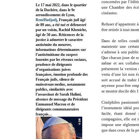
concernées par l’édit
Le 17 mai 2022, dans le quartier
une Chambre des écri
de la Duchère, dans le 9e
cinéastes.
arrondissement de Lyon,
RenéHadjadj
, Français juif âgé
Refuser d’appartenir à
de 89 ans, a été tué et défenestré
être retirée à tout mome
par un voisin, Rachid Kheniche,
âgé de 50 ans. Réticences de la
justice à admettre le caractère
Dans de telles condi
antisémite du meurtre,
maintenir une certai
informations déterminantes sur
s’adresse à son publi
l’antisémitisme du suspect
Que chacun joue de so
fournies par les réseaux sociaux,
même et ses collabor
prudence de dirigeants
présentent la version 
d’organisations juives
vertu d’une loi non écr
françaises, émotion profonde des
Français juifs, silence de
soit accusé de trahir
mainstream medias
, notamment
aryenne pour être emp
publics, similarités avec
se montre docile dès 
l’assassinat de Sarah Halimi,
absence de message du Président
Cinéphiles passionnés
Emmanuel Macron et de
l’instrument idéal po
dirigeants communautaires
facile, étant donné
français…
compagnies, elle est 
impose une réglement
que dans ceux de la pr