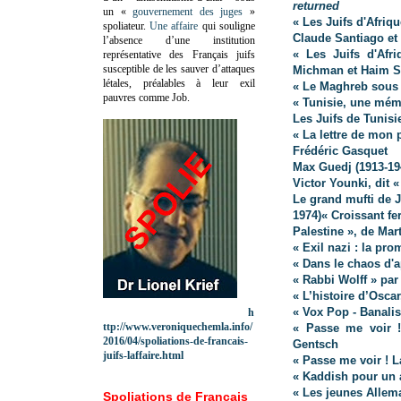
returned
un «
gouvernement des juges
»
« Les Juifs d'Afri
spoliateur.
Une affaire
qui souligne
Claude Santiago et
l’absence d’une institution
« Les Juifs d'Afr
représentative des Français juifs
susceptible de les sauver d’attaques
Michman et Haim 
létales, préalables à leur exil
« Le Maghreb sous 
pauvres comme Job.
« Tunisie, une mémo
Les Juifs de Tunis
« La lettre de mon 
Frédéric Gasquet
Max Guedj (1913-19
Victor Younki, dit 
Le grand mufti de 
1974)
« Croissant fe
Palestine », de Ma
« Exil nazi : la pr
« Dans le chaos d'
« Rabbi Wolff » par
« L’histoire d’Oscar
« Vox Pop - Banalis
h
ttp://www.veroniquechemla.info/
« Passe me voir !
2016/04/spoliations-de-francais-
Gentsch
juifs-laffaire.html
« Passe me voir ! 
« Kaddish pour un 
« Les jeunes Allem
Spoliations de Français