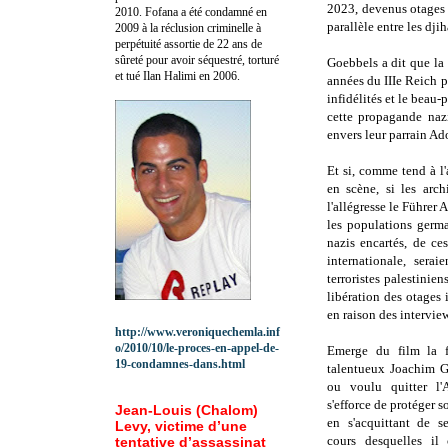
2023, devenus otages 
2010.
Fofana a été c
ondamné en
parallèle entre les djih
2009 à la réclusion criminelle à
perpétuité assortie de 22 ans de
sûreté pour avoir séquestré, torturé
Goebbels a dit que la 
et tué Ilan Halimi en 2006.
années du IIIe Reich p
infidélités et le beau
cette propagande naz
envers leur parrain Ado
Et si, comme tend à l'
en scène, si les arc
l'allégresse le Führer 
les populations germa
nazis encartés, de ce
internationale, sera
terroristes palestinie
libération des otages 
en raison des intervie
http://www.veroniquechemla.inf
o/2010/10/le-proces-en-appel-de-
Emerge du film la fi
19-condamnes-dans.html
talentueux Joachim G
ou voulu quitter l'
s'efforce de protéger so
Jean-Louis (Chalom)
en s'acquittant de s
Levy, victime d’une
cours desquelles il 
tentative d’assassinat