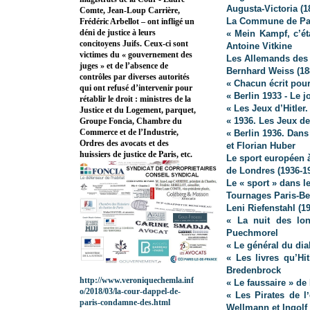
Augusta-Victoria (1
Comte, Jean-Loup Carrière,
La Commune de Pa
Frédéric Arbellot – ont infligé un
déni de justice à leurs
« Mein Kampf, c’éta
concitoyens Juifs. Ceux-ci sont
Antoine Vitkine
victimes du « gouvernement des
Les Allemands des
juges » et de l’absence de
Bernhard Weiss (18
contrôles par diverses autorités
« Chacun écrit pou
qui ont refusé d’intervenir pour
« Berlin 1933 - Le 
rétablir le droit : ministres de la
« Les Jeux d’Hitler
Justice et du Logement, parquet,
« 1936. Les Jeux de
Groupe Foncia, Chambre du
Commerce et de l’Industrie,
« Berlin 1936. Dans
Ordres des avocats et des
et Florian Huber
huissiers de justice de Paris, etc.
Le sport européen à
de Londres (1936-1
Le « sport » dans 
Tournages Paris-Be
Leni Riefenstahl (1
« La nuit des lo
Puechmorel
« Le général du dia
« Les livres qu’Hi
Bredenbrock
http://www.veroniquechemla.inf
« Le faussaire » d
o/2018/03/la-cour-dappel-de-
« Les Pirates de l
paris-condamne-des.html
Wellmann et Ingolf