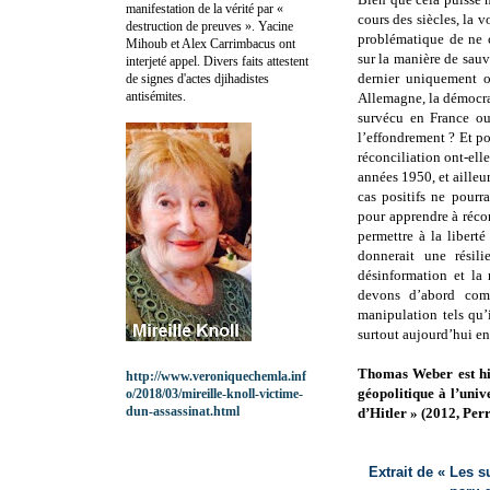
manifestation de la vérité par «
cours des siècles, la v
destruction de preuves ». Yacine
problématique de ne c
Mihoub et Alex Carrimbacus ont
sur la manière de sauv
interjeté appel. Divers faits attestent
dernier uniquement o
de signes d'actes djihadistes
antisémites.
Allemagne, la démocrat
survécu en France ou
l’effondrement ? Et p
réconciliation ont-elle
années 1950, et ailleu
cas positifs ne pourra
pour apprendre à récon
permettre à la libert
donnerait une résili
désinformation et la
devons d’abord com
manipulation tels qu’
surtout aujourd’hui en
Thomas Weber est hist
http://www.veroniquechemla.inf
géopolitique à l’univ
o/2018/03/mireille-knoll-victime-
dun-assassinat.html
d’Hitler » (2012, Perr
Extrait de « Les 