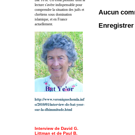
lecture s'avère indispensable pour
comprendre la situation des juifs et
Aucun comm
chrétiens sous domination
islamique, et en France
Enregistre
actuellement.
http://www.veroniquechemla.inf
o/2010/01/interview-de-bat-yeor-
sur-la-dhimmitude.html
Interview de David G.
Littman et de Paul B.