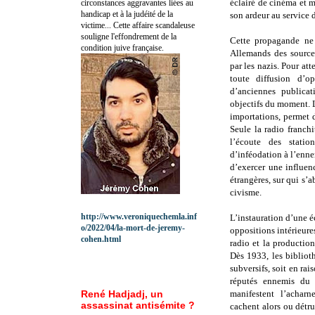
éclairé de cinéma et m
circonstances aggravantes liées au
handicap et à la judéité de la
son ardeur au service d
victime... Cette affaire scandaleuse
souligne l'effondrement de la
Cette propagande ne 
condition juive française.
Allemands des source
par les nazis. Pour att
toute diffusion d’o
d’anciennes publicati
objectifs du moment. 
importations, permet d
Seule la radio franchi
l’écoute des statio
d’inféodation à l’enne
d’exercer une influen
étrangères, sur qui s’
civisme.
http://www.veroniquechemla.inf
L’instauration d’une é
o/2022/04/la-mort-de-jeremy-
oppositions intérieure
cohen.html
radio et la productio
Dès 1933, les biblio
subversifs, soit en rai
réputés ennemis du 
René Hadjadj, un
manifestent l’achar
assassinat antisémite ?
cachent alors ou détru