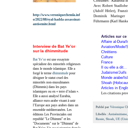
Costumes : Katarina B
Avec Robert Stadlober
(Adolf Hitler), Fran
http://www.veroniquechemla.inf
Dominik Maringer 
o/2022/08/eyal-hadda-assassinat-
Führmann (Karl Hanke
antisemite.html
Articles sur ce
Affaire al-Dura/I
Interview de Bat Ye’or
Aviation/Mode/S
sur la dhimmitude
Chrétiens
Culture
Bat Ye’or
est une essayiste
France
spécialiste des minorités religieuses
Il ou elle a dit...
dans le monde islamique. Elle a
Judaïsme/Juifs
forgé le terme
dhimmitude
pour
Monde arabe/Is
désigner le statut cruel des
minorités non-musulmanes
Shoah (
Holocau
(Dhimmis) dans les pays
Articles in Engl
islamiques ou en « terre d’islam ».
Les citations pro
Elle a aussi analysé Eurabia,
alliance euro-arabe visant à unir
l’Europe aux pays arabes dans un
Publié par
Véronique C
ensemble méditerranéen. Les
éditions Les Provinciales ont
Libellés :
Antisémitisme
republié "Le Dhimmi" et les
Russie
,
Shoah
,
UE (Unio
"Documents" sur le "Dhimmi" de
Bat Ye'or. Un essai pionnier dont la