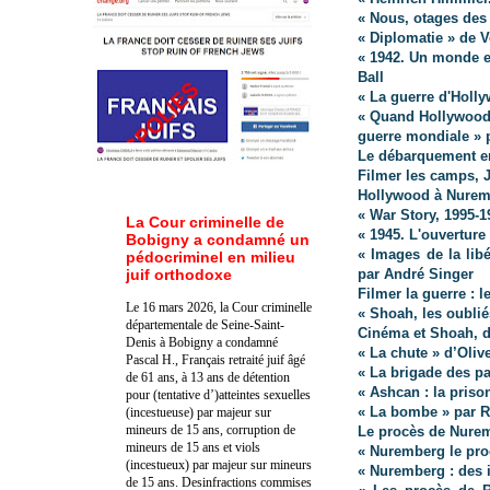
« Nous, otages des 
« Diplomatie » de V
« 1942. Un monde e
Ball
« La guerre d'Holly
« Quand Hollywood
guerre mondiale » p
Le débarquement e
Filmer les camps, 
Hollywood à Nure
« War Story, 1995-1
La Cour criminelle de
« 1945. L'ouverture
Bobigny a condamné un
« Images de la lib
pédocriminel en milieu
juif orthodoxe
par André Singer
Filmer la guerre : 
Le 16 mars 2026, la Cour criminelle
« Shoah, les oublié
départementale de Seine-Saint-
Cinéma et Shoah, de
Denis à Bobigny a condamné
« La chute » d’Oliv
Pascal H., Français retraité juif âgé
« La brigade des pa
de 61 ans, à 13 ans de détention
« Ashcan : la priso
pour (tentative d’)atteintes sexuelles
« La bombe » par 
(incestueuse) par majeur sur
mineurs de 15 ans, corruption de
Le procès de Nure
mineurs de 15 ans et viols
« Nuremberg le pro
(incestueux) par majeur sur mineurs
« Nuremberg : des i
de 15 ans. Des
infractions commises