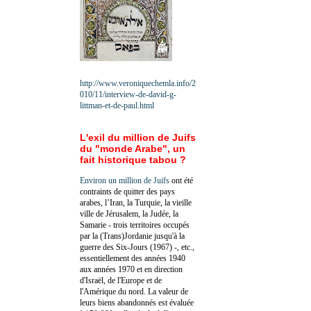
http://www.veroniquechemla.info/2
010/11/interview-de-david-g-
littman-et-de-paul.html
L'exil du million de Juifs
du "monde Arabe", un
fait historique tabou ?
Environ un million de Juifs
ont été
contraints de quitter des pays
arabes, l’Iran, la Turquie, la vieille
ville de Jérusalem, la Judée, la
Samarie - trois territoires occupés
par la (Trans)Jordanie jusqu'à la
guerre des Six-Jours (1967) -, etc.,
essentiellement des années 1940
aux années 1970 et en direction
d'Israël, de l'Europe et de
l'Amérique du nord. La valeur de
leurs biens abandonnés est évaluée