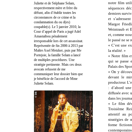
notre film util
Juliette et de Stéphane Selam,
respectivement mère et frère du
séquences déc
défunt, afin d’établir toutes les
derniers survi
circonstances de ce crime et la
et s’adressen
condamnation du ou d(es)
Margot Friedl
coupable(s). Le 5 janvier 2010, la
Weintraub et E
Cour d’appel de Paris a jugé Adel
et, comme nous
Amastaibou pénalement
le passé ne se 
irresponsable lors de cet assassinat.
« C’est une ex
Représentée de fin 2006 à 2013 par
Maître Axel Metzker, puis par Me
la réalité. »
Portejoie, la famille Selam a lancé
« Notre film ex
de multiples procédures. Une
qui se passe e
stratégie pertinente. Mais ces deux
Palais des Spor
avocats refusent de me
« On y découv
communiquer leur dossier bien que
devant le mir
je bénéficie de l'accord de Mme
producteur. L
Juliette Selam.
: d’abord une
diffusée avec u
dans les journa
« Le film dév
Troisième Rei
attentif au p
stratégies de 
forme fiction
contemporain