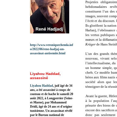
Projetées obligatoir
hebdomadaires revê
constituent l’un des 
images, souvent compo
l’écrit et du discours.
Ils glorifient la nati
Harlan), l’obéissance 
les vertus publiques e
mœurs et la diffamati
Krùger
de Hans Steinh
http://www.veroniquechemla.inf
o/2022/06/rene-hadjaj-un-
assassinat-antisemite.html
L’un des grands thè
nouveau, vivant selo
l’intellectualisme, du
un homme simple, qui 
chefs. Ce modèle huma
Liyahou Haddad,
héros aux films nazis 
assassiné
société alors que le
Liyahou Haddad
, juif âgé de 34
témoigner de la réussi
ans, a été assassiné à coups de
couteau et de hache le samedi 20
Avant la guerre, Hitler
août 2022, à Longperrier (Seine-
à la population l’a
et-Marne), par Mohammed
pénurie des biens de 
Dridi, âgé de 24 ans et d'origine
encore des sacrifices a
tunisienne. Un assassinat révélé
donc pas seulement 
par le Bureau national de