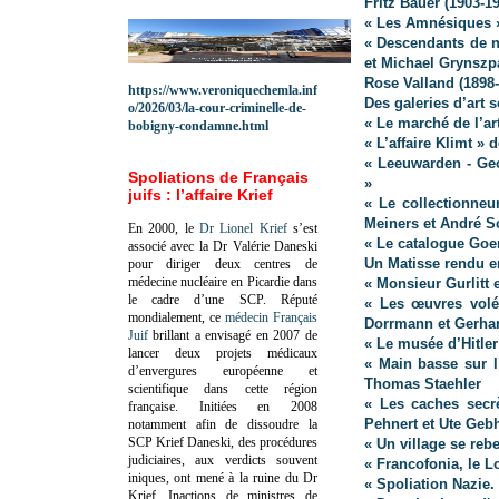
Fritz Bauer (1903-1
« Les Amnésiques 
« Descendants de na
et Michael Grynszp
Rose Valland (1898
https://www.veroniquechemla.inf
Des galeries d’art s
o/2026/03/la-cour-criminelle-de-
« Le marché de l’ar
bobigny-condamne.html
« L’affaire Klimt »
« Leeuwarden - Ge
Spoliations de Français
»
juifs : l’affaire Krief
« Le collectionneu
Meiners et André S
En 2000, le
Dr Lionel Krief
s’est
« Le catalogue Goer
associé avec la Dr Valérie Daneski
Un Matisse rendu e
pour diriger deux centres de
médecine nucléaire en Picardie dans
« Monsieur Gurlitt 
le cadre d’une SCP.
Réputé
« Les œuvres volée
mondialement, ce
médecin Français
Dorrmann et Gerhar
Juif
brillant a envisagé en 2007 de
« Le musée d’Hitle
lancer deux projets médicaux
« Main basse sur l
d’envergures européenne et
Thomas Staehler
scientifique dans cette région
« Les caches secr
française.
Initiées en 2008
Pehnert et Ute Geb
notamment afin de dissoudre la
SCP Krief Daneski, des procédures
« Un village se reb
judiciaires, aux verdicts souvent
« Francofonia, le 
iniques, ont mené à la ruine du Dr
« Spoliation Nazie.
Krief.
Inactions de ministres de