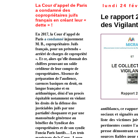
La Cour d’appel de Paris
lundi 24 fév
a condamné des
copropriétaires juifs
Le rapport 
français en créant leur «
des Vigilan
dette » !
En 2017, la Cour d’appel de
Paris
a condamné
injustement
M. B., copropriétaires Juifs
français, pour un prétendu «
arriéré de charges de copropriété
». Et ce, alors qu’elle donnait des
chiffres prouvant un solde
créditeur de leur compte de
copropriétaires. Absence de
préparation de l’audience,
carences basiques en droit, en
langue française et en
arithmétique, déni d’un procès
équitable notamment en violant
les droits de la défense des
justiciables juifs par une
antiblancs, ce rapport
partialité choquante et par une
sociaux et signalés a
mansuétude généreuse au
liste des victimes j
bénéfice du Syndicat des
pertinentes contre l'
copropriétaires et de son syndic
presse démontrant co
Foncia Paris fautifs… Les trois
sources fiables pour 
magistrats de la Cour - Laure