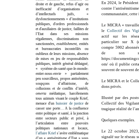
En 2024, le Président
droite et de gauche, refus d’agir ou
contre l’antisémitisme
inefficacité d’organisations et
communautaire, cette i
d’intellectuels juifs, «
dysfonctionnements » d’institutions
publiques, d'ordres professionnels
Le MICRA « travaille
et d'auxiliaires de justice, faillites de
le
Collectif des Vigi
l’Etat dans ses missions
actif sur les rése
régaliennes, discriminations non
particulier sur X (
sanctionnées,
establishment
, entités
compte 5902 abonnés
et bureaucraties incontrôlés ou
de son sit
oublieux de leurs missions, absence
https://documentingco
de mises en jeu de responsabilités
publiques, intérêt général dédaigné,
om/ où il publie cert
« système-de-santé-que-le-monde-
souvent de souvent de
entier-nous-envie » partialement
peu sourcilleux, propos antisémites,
Le MICRA et le Collec
soupçons d’affairisme, de
dons privés.
collusions et de conflits d’intérêt,
omerta
médiatique, harcèlements
Illustré par des
post
tous azimuts visant le couple Krief,
Collectif des Vigilan
menace d'un
huissier de justice
de
casser une porte…
A la confluence
tragique réalité de l’a
entre politique et santé, à la jonction
entre secteurs public et privé, à
Quelques exemples.
l’articulation entre pouvoirs
politiques nationaux et locaux,
Le 22 octobre 2023
l’affaire Krief
s’avère emblématique
signalé sur le réseau 
d’un « antisémitisme d’Etat » sous