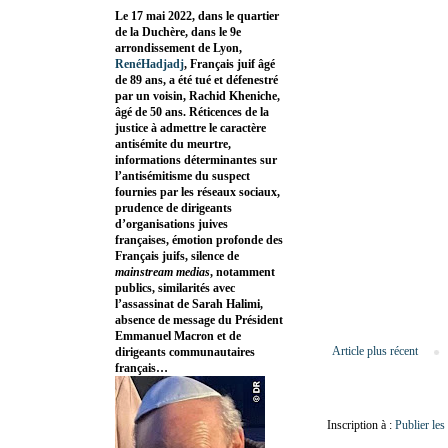
Le 17 mai 2022, dans le quartier
de la Duchère, dans le 9e
arrondissement de Lyon,
RenéHadjadj
, Français juif âgé
de 89 ans, a été tué et défenestré
par un voisin, Rachid Kheniche,
âgé de 50 ans. Réticences de la
justice à admettre le caractère
antisémite du meurtre,
informations déterminantes sur
l’antisémitisme du suspect
fournies par les réseaux sociaux,
prudence de dirigeants
d’organisations juives
françaises, émotion profonde des
Français juifs, silence de
mainstream medias
, notamment
publics, similarités avec
l’assassinat de Sarah Halimi,
absence de message du Président
Emmanuel Macron et de
Article plus récent
dirigeants communautaires
français…
Inscription à :
Publier le