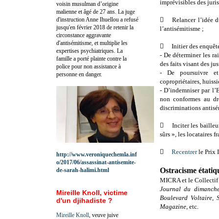
imprévisibles des juris
voisin musulman d’origine
malienne et âgé de 27 ans. La juge
d'instruction Anne Ihuellou a refusé

Relancer l’idée 
jusqu'en février 2018 de retenir la
l’antisémitisme ;
circonstance aggravante
d'antisémitisme, et multiplie les

Initier des enquêt
expertises psychiatriques. La
- 
De déterminer les rai
famille a porté plainte contre la
des faits visant des jus
police pour non assistance à
-
De poursuivre et
personne en danger.
copropriétaires, huissi
-
D’indemniser par l’E
non conformes au droi
discriminations antisé

Inciter les baille
sûrs », les locataires 

Recentrer
le Prix 
http://www.veroniquechemla.inf
o/2017/06/assassinat-antisemite-
Ostracisme étatiq
de-sarah-halimi.html
MICRA et le Collectif 
Journal du dimanch
Mireille Knoll, victime
Boulevard Voltaire
,
d'un djihadiste ?
Magazine
, etc.
Mireille Knoll
, veuve juive