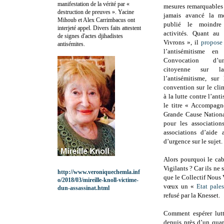
manifestation de la vérité par «
mesures remarquables
destruction de preuves ». Yacine
jamais avancé la m
Mihoub et Alex Carrimbacus ont
publié le moindre
interjeté appel. Divers faits attestent
activités. Quant au
de signes d'actes djihadistes
Vivrons », il
propose
antisémites.
l’antisémitisme en
Convocation d’u
citoyenne sur l
l’antisémitisme, su
convention sur le cli
à la lutte contre l’ant
le titre « Accompagn
Grande Cause Nationa
pour les associatio
associations d’aide
d’urgence sur le sujet.
Alors pourquoi le cab
Vigilants ? Car ils ne 
http://www.veroniquechemla.inf
que le Collectif Nous 
o/2018/03/mireille-knoll-victime-
vœux un «
Etat pales
dun-assassinat.html
refusé par la Knesset.
Comment espérer lutt
depuis près d’un quar