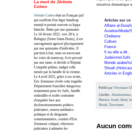
La mort de Jérémie
situation dramatique ac
Cohen
Jérémie Cohen
était un Français juif
qui souffrait d'un léger handicap
Articles sur ce
mental et portait souvent sa kippa
Affaire al-Dura/I
blanche. Battu par une quinzaine.
Aviation/Mode/S
Le 16 février 2022, vers 20 h, à
Chrétiens
Bobigny (Seine-Saint-Denis), il est
Culture
sauvagement agressé physiquement
France
par une quinzaine d'individus. Il
Il ou elle a dit...
parvient à fuir, mais en traversant
Judaïsme/Juifs
les voies du tramway, il est percuté
par une rame, et décède à l'hôpital.
Monde arabe/Is
L'enquête piétine, malgré celle
Shoah (
Holocau
menée par la famille de la victime.
Articles in Engl
Le 4 avril 2022, grâce à ses twitts,
Eric Zemmour révèle cette tragédie.
Département francilien dangereux
Publié par
Véronique C
notamment pour les Juifs, famille
Libellés :
Antisémitisme
endeuillée et isolée contrainte
Histoire
,
Israël
,
Jihad
,
J
d'enquêter face aux
dysfonctionnements politico-
Shoah
,
Terrorisme
judiciaires, omerta médiatico-
politique et de dirigeants
communautaires, soutien d'Eric
Zemmour critiqué, réticences
Aucun comm
judiciaires à admettre les