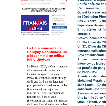
Soirée spéciale de 
L’antisionisme : u
Quand la « rue ara
de l'Opération Plo
Des « Blacks, Blanc
l'opération défensiv
Entre vérités et 
correct »
Graves incompréhen
Un 36e Dîner du CRI
Un 37e Dîner du CRI
La Cour criminelle de
Instrumentalisation
Bobigny a condamné un
Boycott antisémite 
pédocriminel en milieu
juif orthodoxe
Antisémitisme récu
Interview de Maitre
Le 16 mars 2026, la Cour criminelle
Le procès du gang 
départementale de Seine-Saint-
de Paris (1/5)
Denis à Bobigny a condamné
Attentats islamiste
Pascal H., Français retraité juif âgé
Mohamed Merah, djih
de 61 ans, à 13 ans de détention
Jean-Louis (Chal
pour (tentative d’)atteintes sexuelles
antisémite, est mor
(incestueuse) par majeur sur
mineurs de 15 ans, corruption de
Assassinat antisém
mineurs de 15 ans et viols
Une famille Juive f
(incestueux) par majeur sur mineurs
Mireille Knoll, vic
de 15 ans. Des
infractions commises