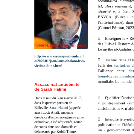
reconnaîtra le danger
tel, alors seulement,
sécurité
», a écrit
BNVCA (Bureau nat
l'antisémitisme), da
(Guimel Edition, 2023

Enseigner le « Ré
des Juifs à l’Histoire d
Le mythe al-Andalus de
http://www.veroniquechemla.inf

Inclure dans l’H
o/2020/01/jean-louis-chalom-levy-
Juifs des
territoires
victime-dune.html
l’alliance entre de
homologues musulma
mondiale. Le monde m
Assassinat antisémite
.
de Sarah Halimi

Qualifier l’antis
Dans la nuit du 3 au 4 avril 2017,
dans le quartier parisien de
« politiquement cor
Belleville,
Sarah Halimi
(appelée
antisémitisme », n’aide
aussi Lucie Attal), ancienne
directrice d'école, sexagénaire juive

Interdire le syndi
orthodoxe, a été séquestrée, rouée
politisation et l’idéol
de coups dans son domicile et
un « gouvernement des
défenestrée par Kobili Traoré,