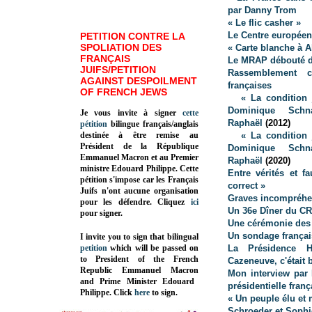
par Danny Trom
« Le flic casher »
Le Centre européen
PETITION CONTRE LA
SPOLIATION DES
« Carte blanche à A
FRANÇAIS
Le MRAP débouté de
JUIFS/PETITION
Rassemblement cr
AGAINST DESPOILMENT
françaises
OF FRENCH JEWS
« La condition 
Dominique Schn
Je vous invite à signer
cette
Raphaël
(2012)
pétition
bilingue français/anglais
destinée à être remise au
« La condition 
Président de la République
Dominique Schn
Emmanuel Macron et au Premier
Raphaël
(2020)
ministre Edouard Philippe. Cette
Entre vérités et 
pétition s'impose car les Français
correct »
Juifs n'ont aucune organisation
Graves incompréhen
pour les défendre. Cliquez
ici
Un 36e Dîner du CRI
pour signer.
Une cérémonie des 
Un sondage français 
I invite you to sign that bilingual
petition
which will be passed on
La Présidence Ho
to President of the French
Cazeneuve, c'était 
Republic
Emmanuel Macron
Mon interview par 
and Prime Minister
Edouard
présidentielle franç
Philippe
.
Click
here
to sign.
« Un peuple élu et 
Schroeder et Sophi