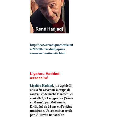
http://www.veroniquechemla.inf
o/2022/06/rene-hadjaj-un-
assassinat-antisemite.html
Liyahou Haddad,
assassiné
Liyahou Haddad
, juif âgé de 34
ans, a été assassiné à coups de
couteau et de hache le samedi 20
août 2022, à Longperrier (Seine-
et-Marne), par Mohammed
Dridi, âgé de 24 ans et d'origine
tunisienne. Un assassinat révélé
par le Bureau national de