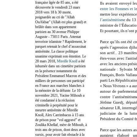
française âgée de 85 ans, a été
Ils avaient envoyé le
découverte le vendredi 23 mars
entre les Femmes et l
2018 vers 18 h 30 morte,
mettre leur expérience
poignardée au cri de "Allah
l’antisémitisme
du 13 f
OuAkbar" (Allah est plus grand) et
ministre de l’Éducatio
brûlée dans son appartement
Et pourtant, ils n’ont 
parisien au 30 avenue Philippe
Auguste - 75011 Paris. Attentat
terroriste islamiste ? Rapidement, le
Parce qu’ils ont été 
parquet retenait le chef d’assassinat
après l’agression djiha
antisémite. La classe politique
son actif... 23 manife
unanime exprimait son émotion. Le
êtes-vous avec l'antis
28 mars 2018,
Mireille Knoll
a été
avec les anciens prés
inhumée dans un cimetière parisien
nationale : Sylvain 
en la présence notamment du
Français, Boris Vallau
Président Emmanuel Macron et des
parti Les Républicains
milliers de personnes ont participé
en France aux marches blanches à
« Nous Vivrons » a au
la mémoire de la défunte. Le 10
autour de parlementai
novembre 2021, Yacine Mihoub a
contre l’antisémitis
été condamné à la réclusion
Jérôme Guedj, député
criminelle à perpétuité pour le
sénateur LR, interrogé
meurtre antisémite de Mireille
judiciaire de la lut
Knoll, Alex Carrimbacus à 15 ans
Président du Comité f
de prison pour "vol aggravé" et
Zoulika Khellaf, mère de Mihoub, à
trois ans de prison, dont deux avec
Parce que les autres as
sursis, pour avoir fait obstacle à la
auraient élaboré 