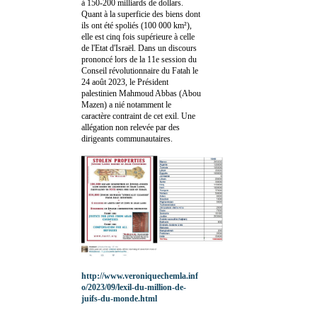
à 150-200 milliards de dollars.
Quant à la superficie des biens dont
ils ont été spoliés (100 000 km²),
elle est cinq fois supérieure à celle
de l'Etat d'Israël. Dans un discours
prononcé lors de la 11e session du
Conseil révolutionnaire du Fatah le
24 août 2023, le Président
palestinien Mahmoud Abbas (Abou
Mazen) a nié notamment le
caractère contraint de cet exil. Une
allégation non relevée par des
dirigeants communautaires.
http://www.veroniquechemla.inf
o/2023/09/lexil-du-million-de-
juifs-du-monde.html