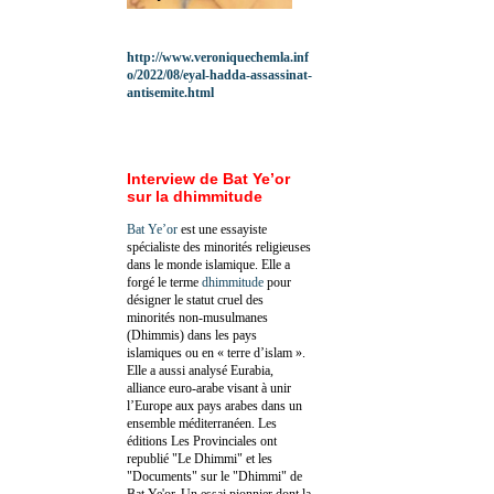
http://www.veroniquechemla.inf
o/2022/08/eyal-hadda-assassinat-
antisemite.html
Interview de Bat Ye’or
sur la dhimmitude
Bat Ye’or
est une essayiste
spécialiste des minorités religieuses
dans le monde islamique. Elle a
forgé le terme
dhimmitude
pour
désigner le statut cruel des
minorités non-musulmanes
(Dhimmis) dans les pays
islamiques ou en « terre d’islam ».
Elle a aussi analysé Eurabia,
alliance euro-arabe visant à unir
l’Europe aux pays arabes dans un
ensemble méditerranéen. Les
éditions Les Provinciales ont
republié "Le Dhimmi" et les
"Documents" sur le "Dhimmi" de
Bat Ye'or. Un essai pionnier dont la