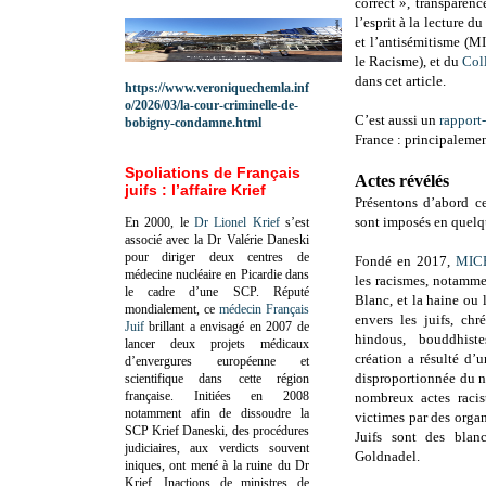
correct », transparen
l’esprit à la lecture d
et l’antisémitisme (
le Racisme),
et du
Coll
dans cet article.
https://www.veroniquechemla.inf
o/2026/03/la-cour-criminelle-de-
C’est aussi un
rapport
bobigny-condamne.html
France : principalemen
Spoliations de Français
Actes révélés
juifs : l’affaire Krief
Présentons d’abord c
sont imposés en quelq
En 2000, le
Dr Lionel Krief
s’est
associé avec la Dr Valérie Daneski
pour diriger deux centres de
Fondé en 2017,
MIC
médecine nucléaire en Picardie dans
les racismes, notamme
le cadre d’une SCP.
Réputé
Blanc, et la haine ou 
mondialement, ce
médecin Français
envers les juifs, chr
Juif
brillant a envisagé en 2007 de
hindous, bouddhist
lancer deux projets médicaux
création a résulté d’
d’envergures européenne et
disproportionnée du n
scientifique dans cette région
française.
Initiées en 2008
nombreux actes racis
notamment afin de dissoudre la
victimes par des orga
SCP Krief Daneski, des procédures
Juifs sont des blan
judiciaires, aux verdicts souvent
Goldnadel.
iniques, ont mené à la ruine du Dr
Krief.
Inactions de ministres de