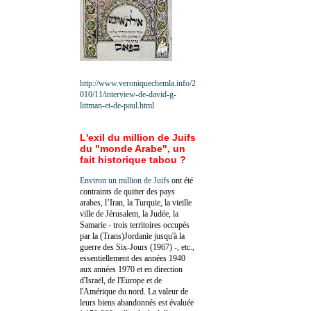
http://www.veroniquechemla.info/2
010/11/interview-de-david-g-
littman-et-de-paul.html
L'exil du million de Juifs
du "monde Arabe", un
fait historique tabou ?
Environ un million de Juifs
ont été
contraints de quitter des pays
arabes, l’Iran, la Turquie, la vieille
ville de Jérusalem, la Judée, la
Samarie - trois territoires occupés
par la (Trans)Jordanie jusqu'à la
guerre des Six-Jours (1967) -, etc.,
essentiellement des années 1940
aux années 1970 et en direction
d'Israël, de l'Europe et de
l'Amérique du nord. La valeur de
leurs biens abandonnés est évaluée