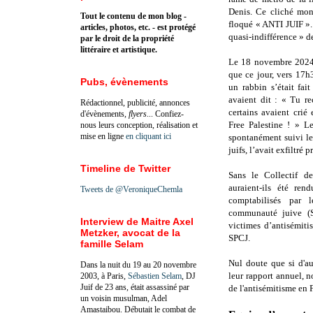
Denis. Ce cliché mon
Tout le contenu de mon blog -
floqué « ANTI JUIF ». 
articles, photos, etc. - est protégé
quasi-indifférence » d
par le droit de la propriété
littéraire et artistique.
Le 18 novembre 2024, 
que ce jour, vers 17h
Pubs, évènements
un rabbin s’était fai
avaient dit : « Tu re
Rédactionnel, publicité, annonces
certains avaient crié 
d'évènements,
flyers
... Confiez-
Free Palestine ! » Le
nous leurs conception, réalisation et
mise en ligne
en cliquant ici
spontanément suivi le
juifs, l’avait exfiltré
Timeline de Twitter
Sans le Collectif d
auraient-ils été ren
Tweets de @VeroniqueChemla
comptabilisés par 
communauté juive (
Interview de Maitre Axel
victimes d’antisémiti
Metzker, avocat de la
SPCJ.
famille Selam
Nul doute que si d'au
Dans la nuit du 19 au 20 novembre
leur rapport annuel, 
2003, à Paris,
Sébastien Selam
, DJ
Juif de 23 ans, était assassiné par
de l'antisémitisme en F
un voisin musulman, Adel
Amastaibou. Débutait le combat de