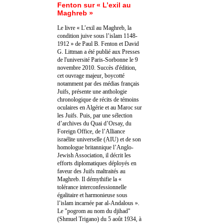
Fenton sur « L’exil au
Maghreb »
Le livre « L’exil au Maghreb, la
condition juive sous l’islam 1148-
1912 » de Paul B. Fenton et David
G. Littman a été publié aux Presses
de l'université Paris-Sorbonne le 9
novembre 2010. Succès d'édition,
cet ouvrage majeur, boycotté
notamment par des médias français
Juifs, présente une anthologie
chronologique de récits de témoins
oculaires en Algérie et au Maroc sur
les Juifs. Puis, par une sélection
d’archives du Quai d’Orsay, du
Foreign Office, de l’Alliance
israélite universelle (AIU) et de son
homologue britannique l’Anglo-
Jewish Association, il décrit les
efforts diplomatiques déployés en
faveur des Juifs maltraités au
Maghreb. Il démythifie la «
tolérance interconfessionnelle
égalitaire et harmonieuse sous
l’islam incarnée par al-Andalous ».
Le "pogrom au nom du djihad"
(Shmuel Trigano) du 5 août 1934, à