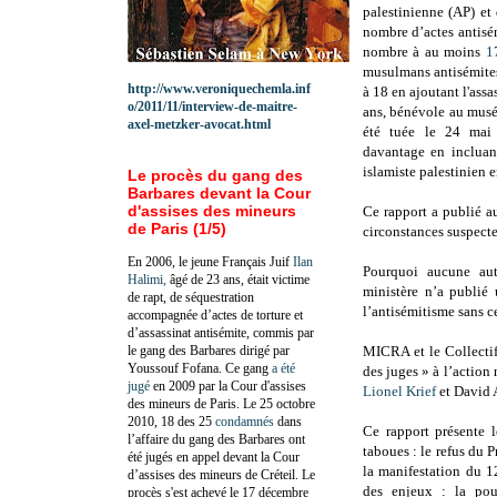
palestinienne (AP) et
nombre d’actes antisém
nombre à au moins
1
musulmans antisémites
http://www.veroniquechemla.inf
à 18 en ajoutant l'ass
o/2011/11/interview-de-maitre-
ans, bénévole au musée
axel-metzker-avocat.html
été tuée le 24 ma
davantage en incluant
islamiste palestinien e
Le procès du gang des
Barbares devant la Cour
d'assises des mineurs
Ce rapport a publié a
de Paris (1/5)
circonstances suspectes
En 2006, le jeune Français Juif
Ilan
Pourquoi aucune aut
Halimi,
âgé de 23 ans, était victime
ministère n’a publié 
de rapt, de séquestration
l’antisémitisme sans c
accompagnée d’actes de torture et
d’assassinat antisémite, commis par
le gang des Barbares dirigé par
MICRA et le Collectif
Youssouf Fofana. Ce gang
a été
des juges » à l’action
jugé
en 2009 par la Cour d'assises
Lionel Krief
et David 
des mineurs de Paris. Le 25 octobre
2010, 18 des 25
condamnés
dans
Ce rapport présente 
l’affaire du gang des Barbares ont
taboues : le refus du
été jugés en appel devant la Cour
la manifestation du 1
d’assises des mineurs de Créteil. Le
des enjeux : la pou
procès s'est achevé le 17 décembre