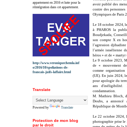
appartement en 2016 et lutte pour la
avoir publié des mena
réintégration dans cet appartement.
contre des personnes
Olympiques de Paris 
Le 18 octobre 2024, le
à PHAROS la public
Boudjekada, Conseill
son compte X en hom
l’agression djihadist
l’armée israélienne 
héros » et de « martyr 
Le 9 octobre 2023, M
http://www.veroniquechemla.inf
de « mouvement de 
o/2016/10/spoliations-de-
comme organisation t
francais-juifs-laffaire.html
(UE). En juin 2024, l
pour apologie du terr
ans d'inéligibilité
Translate
condamnation.
M. Mathieu Bloch, dé
Doubs, a annoncé a
République de Montbé
Powered by
Translate
Le 22 octobre 2024, l
Protection de mon blog
photographie prise le
par le droit
rame de métro de la li