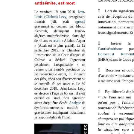
(2018-2020 , 2023-202
antisémite, est mort

Lors du signaleme
Le vendredi 19 août 2016,
Jean-
avis de réception du
Louis (Chalom) Levy
, sexagénaire
français juif, était
agressé
innovation permettr
gravement au couteau par Mehdi
notamment dans sa pha
Kerkoub, délinquant franco-
leurs signalements. Et
algérien multirécidiviste, alors âgé
de 44 ans et
criant
« Allahou Aqbar

Insérer 
» (Allah est le plus grand). Le 12
l’antisémitisme
par
septembre 2019, la Chambre de
Holocaust Rememb
l’instruction de la Cour d’appel de
(IHRA) dans le Code p
Colmar a déclaré l’agresseur
pénalement irresponsable
«
en
raison d’un trouble psychique ou

Recenser et cond
neuropsychique ayant, au moment
d’actes de « racisme 
des faits, aboli son discernement ou
« racisme anti-Français
le contrôle de ses actes
»
. Le 30
décembre 2019, Jean-Louis Levy

Equilibrer la dipl
est décédé à l’âge de 65 ans ; il a été
«
De l'antisionisme 
enterré en Israël. Son agression
qu'un pas : l'incita
aurait du/pu être évitée.
Analyse
de
dysfonctionnements occultés et
poussait délibérément 
gravissimes impliquant notamment
voulait le reconna
la responsabilité de l’Etat.
changera sa politique,
jour où elle adoptera
la situation sera 