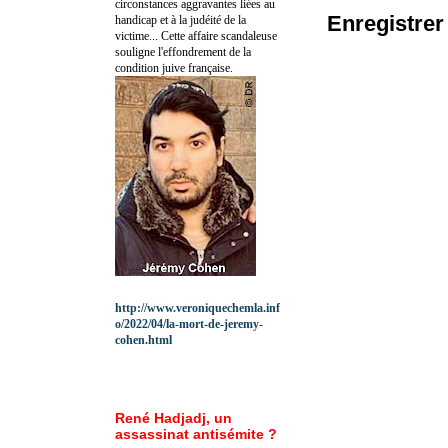
circonstances aggravantes liées au
Enregistre
handicap et à la judéité de la
victime... Cette affaire scandaleuse
souligne l'effondrement de la
condition juive française.
http://www.veroniquechemla.inf
o/2022/04/la-mort-de-jeremy-
cohen.html
René Hadjadj, un
assassinat antisémite ?