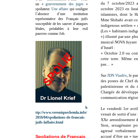
du 7 octobre/2023 ap
un «
gouvernement des juges
»
octobre 2023 en Isra
spoliateur.
Une affaire
qui souligne
l’absence d’une institution
islamistes, dont le H
représentative des Français juifs
Mme Shihabi avait co
susceptible de les sauver d’attaques
indigenous settlers » 
létales, préalables à leur exil
(Les « habitants indigè
pauvres comme Job.
») illustré par une ph
musical NOVA fuyant l
d’Israël :
« Octobre 2.0 ou com
cette terre. Même e
pas… »
Sur
JDN Viadéo
, le p
des postes de Chef du
palestinienne et du m
Chargée de développe
communication régiona
h
Le vendredi 1er avril
ttp://www.veroniquechemla.info/
venait de sortir d’un
2016/04/spoliations-de-francais-
XXe arrondissement d
juifs-laffaire.html
Sion, sexagénaire po
agressé verbalement
Spoliations de Français
accusé d’être un « tueur