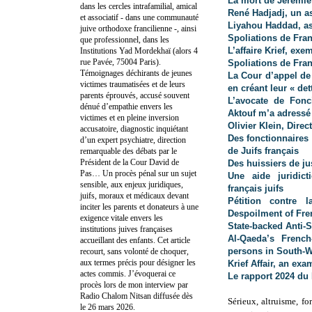
La mort de Jérémi
dans les cercles intrafamilial, amical
René Hadjadj, un a
et associatif - dans une communauté
Liyahou
Haddad, as
juive orthodoxe francilienne -, ainsi
Spoliations de França
que professionnel, dans les
L’affaire Krief, ex
Institutions Yad Mordekhaï (alors 4
rue Pavée, 75004 Paris).
Spoliations de Franç
Témoignages déchirants de jeunes
La Cour d’appel de
victimes traumatisées et de leurs
en créant leur « dett
parents éprouvés, accusé souvent
L’avocate de Fonc
dénué d’empathie envers les
Aktouf m’a adressé
victimes et en pleine inversion
Olivier Klein, Dire
accusatoire, diagnostic inquiétant
Des fonctionnaires
d’un expert psychiatre, direction
de Juifs français
remarquable des débats par le
Président de la Cour David de
Des huissiers de ju
Pas… Un procès pénal sur un sujet
Une aide juridict
sensible, aux enjeux juridiques,
français juifs
juifs, moraux et médicaux devant
Pétition contre l
inciter les parents et donateurs à une
Despoilment of Fr
exigence vitale envers les
State-backed Anti-
institutions juives françaises
Al-Qaeda’s Frenc
accueillant des enfants. Cet article
persons in South-W
recourt, sans volonté de choquer,
aux termes précis pour désigner les
Krief Affair, an ex
actes commis. J’évoquerai ce
Le rapport 2024 du 
procès lors de mon interview par
Radio Chalom Nitsan diffusée dès
Sérieux, altruisme, f
le 26 mars 2026.