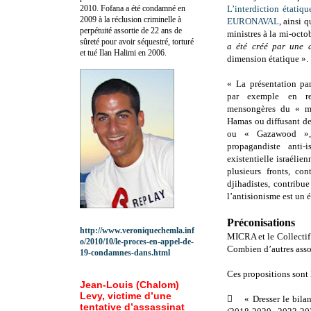
2010.
Fofana a été c
ondamné en
L’interdiction étatiqu
2009 à la réclusion criminelle à
EURONAVAL
, ainsi 
perpétuité assortie de 22 ans de
ministres à la mi-oct
sûreté pour avoir séquestré, torturé
a été créé par une 
et tué Ilan Halimi en 2006.
dimension étatique ».
« La présentation par
par exemple en rep
mensongères du « mi
Hamas ou diffusant de
ou « Gazawood », i
propagandiste anti-i
existentielle israéli
plusieurs fronts, co
djihadistes, contribu
l’antisionisme est un é
Préconisations
http://www.veroniquechemla.inf
MICRA et le Collectif 
o/2010/10/le-proces-en-appel-de-
Combien d’autres assoc
19-condamnes-dans.html
Ces propositions sont 
Jean-Louis (Chalom)
Levy, victime d’une

« Dresser le bila
tentative d’assassinat