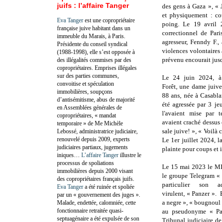
juifs : l’affaire Tanger
des gens à Gaza », « J
et physiquement : co
Eva Tanger
est une copropriétaire
poing. Le 19 avril 
française juive habitant dans un
correctionnel de Par
immeuble du Marais, à Paris.
agresseur, Fenndy F.,
Présidente du conseil syndical
violences volontaires à
(1988-1998), elle s’est opposée à
prévenu encourait jus
des illégalités commises par des
copropriétaires. Emprises illégales
sur des parties communes,
Le 24 juin 2024, à 
convoitise et spéculation
Forêt, une dame juive
immobilières, soupçons
88 ans, née à Casabla
d’antisémitisme, abus de majorité
été agressée par 3 je
en Assemblées générales de
l'avaient mise par te
copropriétaires, « mandat
avaient craché dessus e
temporaire » de Me Michèle
sale juive! », « Voilà 
Lebossé, administratrice judiciaire,
renouvelé depuis 2009, experts
Le 1er juillet 2024, l
judiciaires partiaux, jugements
plainte pour coups et i
iniques…
L’affaire Tanger
illustre le
processus de spoliations
Le 15 mai 2023 le MI
immobilières depuis 2000 visant
le groupe Telegram « 
des copropriétaires français juifs.
particulier son adm
Eva Tanger
a été ruinée et spoliée
virulent, « Panzer ». 
par un « gouvernement des juges ».
a negre », « bougnoul 
Malade, endettée, calomniée, cette
fonctionnaire retraitée quasi-
au pseudonyme « Pa
septuagénaire a été expulsée de son
Tribunal judiciaire d