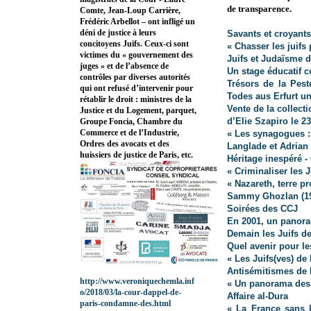
de transparence.
Comte, Jean-Loup Carrière,
Frédéric Arbellot – ont infligé un
déni de justice à leurs
Savants et croyant
concitoyens Juifs. Ceux-ci sont
« Chasser les juifs
victimes du « gouvernement des
Juifs et Judaïsme d
juges » et de l’absence de
Un stage éducatif c
contrôles par diverses autorités
Trésors de la Pest
qui ont refusé d’intervenir pour
Todes aus Erfurt u
rétablir le droit : ministres de la
Vente de la collect
Justice et du Logement, parquet,
d’Elie Szapiro le 2
Groupe Foncia, Chambre du
Commerce et de l’Industrie,
« Les synagogues :
Ordres des avocats et des
Langlade et Adrian
huissiers de justice de Paris, etc.
Héritage inespéré 
« Criminaliser les J
« Nazareth, terre p
Sammy Ghozlan (19
Soirées des CCJ
En 2001, un panor
Demain les Juifs d
Quel avenir pour le
« Les Juifs(ves) de
Antisémitismes de 
http://www.veroniquechemla.inf
« Un panorama des 
o/2018/03/la-cour-dappel-de-
Affaire al-Dura
paris-condamne-des.html
« La France sans l