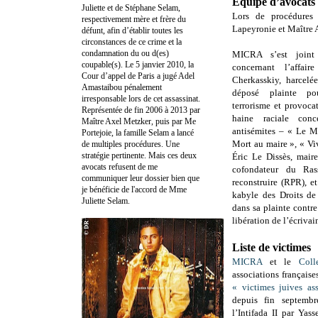
Equipe d’avocats
Juliette et de Stéphane Selam,
Lors de procédures 
respectivement mère et frère du
Lapeyronie et Maître
défunt, afin d’établir toutes les
circonstances de ce crime et la
condamnation du ou d(es)
MICRA s’est joint
coupable(s). Le 5 janvier 2010, la
concernant l’affai
Cour d’appel de Paris a jugé Adel
Cherkasskiy, harcelé
Amastaibou pénalement
déposé plainte p
irresponsable lors de cet assassinat.
terrorisme et provoca
Représentée de fin 2006 à 2013 par
haine raciale conc
Maître Axel Metzker, puis par Me
antisémites – « Le Ma
Portejoie, la famille Selam a lancé
Mort au maire », « Viv
de multiples procédures. Une
stratégie pertinente. Mais ces deux
Éric Le Dissès, mair
avocats refusent de me
cofondateur du Ras
communiquer leur dossier bien que
reconstruire (RPR), e
je bénéficie de l'accord de Mme
kabyle des Droits d
Juliette Selam.
dans sa plainte contre
libération de l’écriva
Liste de victimes
MICRA
et le
Coll
associations française
« victimes juives as
depuis fin septemb
l’Intifada II par Yass