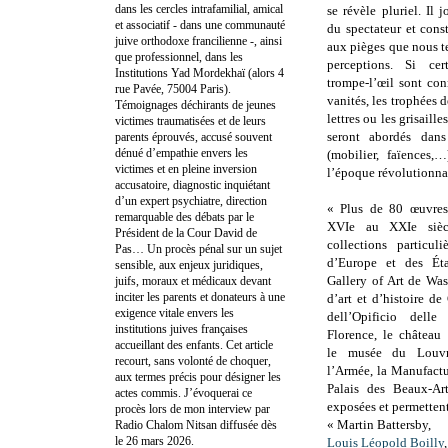
dans les cercles intrafamilial, amical
se révèle pluriel. Il 
et associatif - dans une communauté
du spectateur et cons
juive orthodoxe francilienne -, ainsi
aux pièges que nous t
que professionnel, dans les
perceptions. Si ce
Institutions Yad Mordekhaï (alors 4
trompe-l’œil sont con
rue Pavée, 75004 Paris).
vanités, les trophées d
Témoignages déchirants de jeunes
lettres ou les grisaille
victimes traumatisées et de leurs
seront abordés dans
parents éprouvés, accusé souvent
dénué d’empathie envers les
(mobilier, faïences,
victimes et en pleine inversion
l’époque révolutionna
accusatoire, diagnostic inquiétant
d’un expert psychiatre, direction
« Plus de 80 œuvres 
remarquable des débats par le
XVIe au XXIe sièc
Président de la Cour David de
collections particul
Pas… Un procès pénal sur un sujet
d’Europe et des Éta
sensible, aux enjeux juridiques,
Gallery of Art de Wa
juifs, moraux et médicaux devant
inciter les parents et donateurs à une
d’art et d’histoire d
exigence vitale envers les
dell’Opificio dell
institutions juives françaises
Florence, le château
accueillant des enfants. Cet article
le musée du Louv
recourt, sans volonté de choquer,
l’Armée, la Manufactu
aux termes précis pour désigner les
Palais des Beaux-Ar
actes commis. J’évoquerai ce
exposées et permettent
procès lors de mon interview par
« Martin Battersby,
Radio Chalom Nitsan diffusée dès
le 26 mars 2026.
Louis Léopold Boilly
,