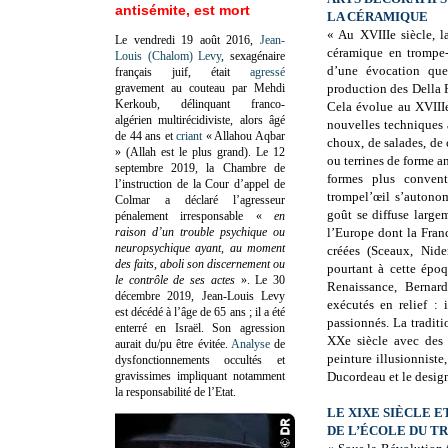
antisémite, est mort
LA CÉRAMIQUE
« Au XVIIIe siècle, l
Le vendredi 19 août 2016,
Jean-
céramique en trompe-l
Louis (Chalom) Levy
, sexagénaire
d’une évocation que
français juif, était
agressé
gravement au couteau par Mehdi
production des Della R
Kerkoub, délinquant franco-
Cela évolue au XVIIIe
algérien multirécidiviste, alors âgé
nouvelles techniques 
de 44 ans et
criant
« Allahou Aqbar
choux, de salades, de c
» (Allah est le plus grand). Le 12
ou terrines de forme a
septembre 2019, la Chambre de
formes plus convent
l’instruction de la Cour d’appel de
trompel’œil s’autonom
Colmar a déclaré l’agresseur
goût se diffuse large
pénalement irresponsable
«
en
raison d’un trouble psychique ou
l’Europe dont la Fran
neuropsychique ayant, au moment
créées (Sceaux, Nide
des faits, aboli son discernement ou
pourtant à cette époq
le contrôle de ses actes
»
. Le 30
Renaissance, Bernar
décembre 2019, Jean-Louis Levy
exécutés en relief : 
est décédé à l’âge de 65 ans ; il a été
passionnés. La traditi
enterré en Israël. Son agression
XXe siècle avec des 
aurait du/pu être évitée.
Analyse
de
peinture illusionnist
dysfonctionnements occultés et
gravissimes impliquant notamment
Ducordeau et le design
la responsabilité de l’Etat.
LE XIXE SIÈCLE 
DE L’ÉCOLE DU TR