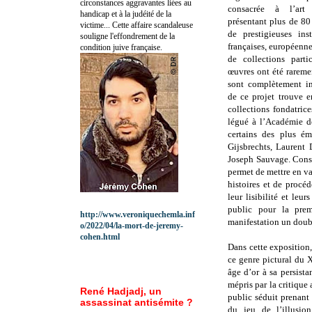
circonstances aggravantes liées au
consacrée à l’art 
handicap et à la judéité de la
présentant plus de 8
victime... Cette affaire scandaleuse
de prestigieuses ins
souligne l'effondrement de la
françaises, européenne
condition juive française.
de collections partic
œuvres ont été rareme
sont complètement in
de ce projet trouve e
collections fondatric
légué à l’Académie de
certains des plus ém
Gijsbrechts, Laurent
Joseph Sauvage. Const
permet de mettre en va
histoires et de procéd
leur lisibilité et leu
public pour la prem
http://www.veroniquechemla.inf
manifestation un dou
o/2022/04/la-mort-de-jeremy-
cohen.html
Dans cette exposition,
ce genre pictural du X
âge d’or à sa persista
mépris par la critique
René Hadjadj, un
public séduit prenant 
assassinat antisémite ?
du jeu de l’illusion