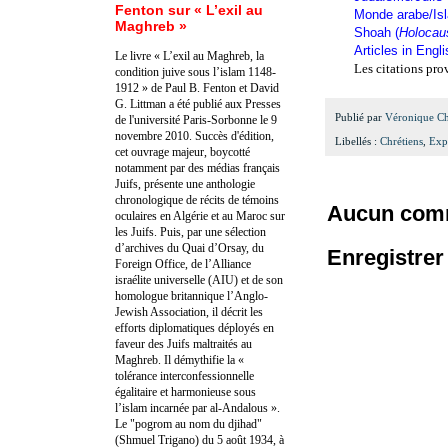
Fenton sur « L’exil au
Monde arabe/Is
Maghreb »
Shoah (
Holocau
Articles in Engl
Le livre « L’exil au Maghreb, la
Les citations pro
condition juive sous l’islam 1148-
1912 » de Paul B. Fenton et David
G. Littman a été publié aux Presses
Publié par
Véronique C
de l'université Paris-Sorbonne le 9
novembre 2010. Succès d'édition,
Libellés :
Chrétiens
,
Exp
cet ouvrage majeur, boycotté
notamment par des médias français
Juifs, présente une anthologie
chronologique de récits de témoins
Aucun comm
oculaires en Algérie et au Maroc sur
les Juifs. Puis, par une sélection
d’archives du Quai d’Orsay, du
Enregistre
Foreign Office, de l’Alliance
israélite universelle (AIU) et de son
homologue britannique l’Anglo-
Jewish Association, il décrit les
efforts diplomatiques déployés en
faveur des Juifs maltraités au
Maghreb. Il démythifie la «
tolérance interconfessionnelle
égalitaire et harmonieuse sous
l’islam incarnée par al-Andalous ».
Le "pogrom au nom du djihad"
(Shmuel Trigano) du 5 août 1934, à