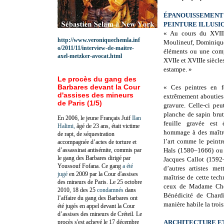
ÉPANOUISSEMENT A
PEINTURE ILLUSI
« Au cours du XVIIIe
http://www.veroniquechemla.inf
Moulineuf, Dominiqu
o/2011/11/interview-de-maitre-
éléments ou une compo
axel-metzker-avocat.html
XVIIe et XVIIIe siècles
estampe. »
Le procès du gang des
Barbares devant la Cour
« Ces peintres en fo
d'assises des mineurs
extrêmement abouties 
de Paris (1/5)
gravure. Celle-ci peu
planche de sapin brut
En 2006, le jeune Français Juif
Ilan
feuille gravée est 
Halimi,
âgé de 23 ans, était victime
hommage à des maître
de rapt, de séquestration
l’art comme le peintr
accompagnée d’actes de torture et
d’assassinat antisémite, commis par
Hals (1580–1666) ou 
le gang des Barbares dirigé par
Jacques Callot (1592
Youssouf Fofana. Ce gang
a été
d’autres artistes met
jugé
en 2009 par la Cour d'assises
maîtrise de cette tech
des mineurs de Paris. Le 25 octobre
ceux de Madame Chen
2010, 18 des 25
condamnés
dans
Bénédicité de Chard
l’affaire du gang des Barbares ont
manière habile la troi
été jugés en appel devant la Cour
d’assises des mineurs de Créteil. Le
procès s'est achevé le 17 décembre
ARCHITECTURE
E