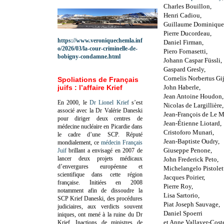
Charles Bouillon,
Henri Cadiou,
Guillaume Dominique
Pierre Ducordeau,
https://www.veroniquechemla.inf
Daniel Firman,
o/2026/03/la-cour-criminelle-de-
Piero Fornasetti,
bobigny-condamne.html
Johann Caspar Füssli,
Gaspard Gresly,
Cornelis Norbertus Gij
Spoliations de Français
juifs : l’affaire Krief
John Haberle,
Jean Antoine Houdon,
En 2000, le
Dr Lionel Krief
s’est
Nicolas de Largillière,
associé avec la Dr Valérie Daneski
Jean-François de Le M
pour diriger deux centres de
Jean-Étienne Liotard,
médecine nucléaire en Picardie dans
Cristoforo Munari,
le cadre d’une SCP.
Réputé
Jean-Baptiste Oudry,
mondialement, ce
médecin Français
Giuseppe Penone,
Juif
brillant a envisagé en 2007 de
lancer deux projets médicaux
John Frederick Peto,
d’envergures européenne et
Michelangelo Pistolet
scientifique dans cette région
Jacques Poirier,
française.
Initiées en 2008
Pierre Roy,
notamment afin de dissoudre la
Lisa Sartorio,
SCP Krief Daneski, des procédures
Piat Joseph Sauvage,
judiciaires, aux verdicts souvent
Daniel Spoerri
iniques, ont mené à la ruine du Dr
et Anne Vallayer-Cost
Krief.
Inactions de ministres de