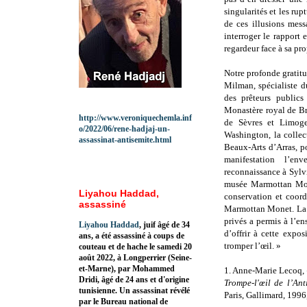
singularités et les rup
de ces illusions mes
interroger le rapport 
regardeur face à sa pro
Notre profonde gratit
Milman, spécialiste d
des prêteurs publics
Monastère royal de B
http://www.veroniquechemla.inf
de Sèvres et Limoge
o/2022/06/rene-hadjaj-un-
Washington, la colle
assassinat-antisemite.html
Beaux-Arts d’Arras, p
manifestation l’en
reconnaissance à Sylvi
musée Marmottan Mone
Liyahou Haddad,
conservation et coor
assassiné
Marmottan Monet. La g
privés a permis à l’e
Liyahou Haddad
, juif âgé de 34
d’offrir à cette expo
ans, a été assassiné à coups de
tromper l’œil. »
couteau et de hache le samedi 20
août 2022, à Longperrier (Seine-
et-Marne), par Mohammed
1. Anne-Marie Lecoq, «
Dridi, âgé de 24 ans et d'origine
Trompe-l'œil de l’Ant
tunisienne. Un assassinat révélé
Paris, Gallimard, 1996,
par le Bureau national de