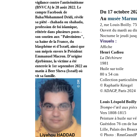
vigilance contre l'antisémitisme
(BNVCA) le 28 août 2022. Le
Du 17 octobre 20
compte Facebook de
Baha/Mohammed Dridi, révèle
Au
musée Marmo
sa piété - chahada ou shahada,
2, rue Louis Boilly. 7
profession de foi islamique,
Ouvert du mardi au d
réitérée dans plusieurs posts -
Nocturne le jeudi jus
son soutien aux "Palestiniens",
Visuels :
sa haine de la France, du
blasphème et d'Israël, ainsi que
Affiche
son mépris envers le Président
Henri Cadiou
Emmanuel Macron. D’origine
La Déchirure
djerbienne, la victime a été
1981
enterrée le 1er septembre 2022 au
Huile sur toile
matin à Beer Sheva (Israël) où
80 x 54 cm
vit sa famille.
Collection particulièr
© Raphaële Kriegel
© ADAGP, Paris 2024
Louis Léopold Boilly
Trompe-l’œil aux pièc
Vers 1808-1815
Peinture à huile sur vé
Guéridon 76 cm de ha
Lille, Palais des Beau
© Photo : RmnGrandPal