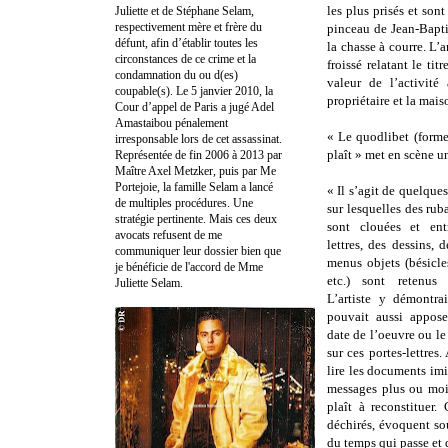
les plus prisés et so
Juliette et de Stéphane Selam,
respectivement mère et frère du
pinceau de Jean-Bapti
défunt, afin d’établir toutes les
la chasse à courre. L’a
circonstances de ce crime et la
froissé relatant le ti
condamnation du ou d(es)
valeur de l’activité
coupable(s). Le 5 janvier 2010, la
propriétaire et la mai
Cour d’appel de Paris a jugé Adel
Amastaibou pénalement
« Le quodlibet (forme
irresponsable lors de cet assassinat.
plaît » met en scène 
Représentée de fin 2006 à 2013 par
Maître Axel Metzker, puis par Me
Portejoie, la famille Selam a lancé
« Il s’agit de quelque
de multiples procédures. Une
sur lesquelles des rub
stratégie pertinente. Mais ces deux
sont clouées et ent
avocats refusent de me
lettres, des dessins, 
communiquer leur dossier bien que
menus objets (bésicle
je bénéficie de l'accord de Mme
etc.) sont retenus
Juliette Selam.
L’artiste y démontrai
pouvait aussi appose
date de l’oeuvre ou l
sur ces portes-lettres
lire les documents imit
messages plus ou moin
plaît à reconstituer.
déchirés, évoquent sou
du temps qui passe et d