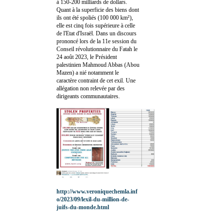
à 150-200 milliards de dollars.
Quant à la superficie des biens dont
ils ont été spoliés (100 000 km²),
elle est cinq fois supérieure à celle
de l'Etat d'Israël. Dans un discours
prononcé lors de la 11e session du
Conseil révolutionnaire du Fatah le
24 août 2023, le Président
palestinien Mahmoud Abbas (Abou
Mazen) a nié notamment le
caractère contraint de cet exil. Une
allégation non relevée par des
dirigeants communautaires.
http://www.veroniquechemla.inf
o/2023/09/lexil-du-million-de-
juifs-du-monde.html