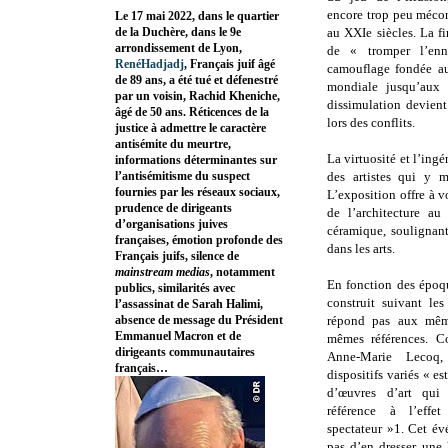
encore trop peu mécon
Le 17 mai 2022, dans le quartier
de la Duchère, dans le 9e
au XXIe siècles. La fi
arrondissement de Lyon,
de « tromper l’en
RenéHadjadj
, Français juif âgé
camouflage fondée au
de 89 ans, a été tué et défenestré
mondiale jusqu’aux 
par un voisin, Rachid Kheniche,
dissimulation devient
âgé de 50 ans. Réticences de la
lors des conflits.
justice à admettre le caractère
antisémite du meurtre,
La virtuosité et l’ing
informations déterminantes sur
l’antisémitisme du suspect
des artistes qui y 
fournies par les réseaux sociaux,
L’exposition offre à v
prudence de dirigeants
de l’architecture au
d’organisations juives
céramique, soulignant
françaises, émotion profonde des
dans les arts.
Français juifs, silence de
mainstream medias
, notamment
En fonction des époqu
publics, similarités avec
construit suivant le
l’assassinat de Sarah Halimi,
absence de message du Président
répond pas aux mêm
Emmanuel Macron et de
mêmes références. C
dirigeants communautaires
Anne-Marie Lecoq
français…
dispositifs variés « es
d’œuvres d’art qui 
référence à l’effe
spectateur »1. Cet é
pas d’en dresser une