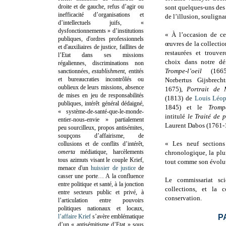
droite et de gauche, refus d’agir ou
sont quelques-uns des m
inefficacité d’organisations et
de l’illusion, souligna
d’intellectuels juifs, «
dysfonctionnements » d’institutions
« À l’occasion de ce
publiques, d'ordres professionnels
œuvres de la collecti
et d'auxiliaires de justice, faillites de
restaurées et trouve
l’Etat dans ses missions
choix dans notre dé
régaliennes, discriminations non
Trompe-l’oeil
(166
sanctionnées,
establishment
, entités
et bureaucraties incontrôlés ou
Norbertus Gijsbrec
oublieux de leurs missions, absence
1675),
Portrait de
de mises en jeu de responsabilités
(1813) de
Louis Léop
publiques, intérêt général dédaigné,
1845) et le
Trompe
« système-de-santé-que-le-monde-
intitulé
le Traité de 
entier-nous-envie » partialement
Laurent Dabos (1761-
peu sourcilleux, propos antisémites,
soupçons d’affairisme, de
« Les neuf sections 
collusions et de conflits d’intérêt,
omerta
médiatique, harcèlements
chronologique, la plur
tous azimuts visant le couple Krief,
tout comme son évolut
menace d'un
huissier de justice
de
casser une porte…
A la confluence
Le commissariat scie
entre politique et santé, à la jonction
collections, et la 
entre secteurs public et privé, à
conservation.
l’articulation entre pouvoirs
politiques nationaux et locaux,
l’affaire Krief
s’avère emblématique
P
d’un « antisémitisme d’Etat » sous