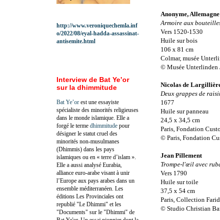
Anonyme, Allemagne
Armoire aux bouteilles
http://www.veroniquechemla.inf
Vers 1520-1530
o/2022/08/eyal-hadda-assassinat-
Huile sur bois
antisemite.html
106 x 81 cm
Colmar, musée Unterl
© Musée Unterlinden 
Interview de Bat Ye’or
Nicolas de Largillièr
sur la dhimmitude
Deux grappes de raisi
Bat Ye’or
est une essayiste
1677
spécialiste des minorités religieuses
Huile sur panneau
dans le monde islamique. Elle a
24,5 x 34,5 cm
forgé le terme
dhimmitude
pour
Paris, Fondation Custo
désigner le statut cruel des
© Paris, Fondation Cu
minorités non-musulmanes
(Dhimmis) dans les pays
Jean Pillement
islamiques ou en « terre d’islam ».
Trompe-l'œil avec rub
Elle a aussi analysé Eurabia,
alliance euro-arabe visant à unir
Vers 1790
l’Europe aux pays arabes dans un
Huile sur toile
ensemble méditerranéen. Les
37,5 x 54 cm
éditions Les Provinciales ont
Paris, Collection Fari
republié "Le Dhimmi" et les
© Studio Christian B
"Documents" sur le "Dhimmi" de
Bat Ye'or. Un essai pionnier dont la