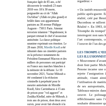
regardeur. »
française âgée de 85 ans, a été
découverte le vendredi 23 mars
2018 vers 18 h 30 morte,
« Un intérêt renouvelé 
poignardée au cri de "Allah
public après-guerre. 
OuAkbar" (Allah est plus grand) et
réalité, créé par Henr
brûlée dans son appartement
Ducordeau se rallient
parisien au 30 avenue Philippe
Réalité ». En 1993, il
Auguste - 75011 Paris. Attentat
Triomphe du trompel’œi
terroriste islamiste ? Rapidement, le
interrogent non sans 
parquet retenait le chef d’assassinat
l’art contemporain, 
antisémite. La classe politique
unanime exprimait son émotion. Le
l’oeuvre de l’un des g
28 mars 2018,
Mireille Knoll
a été
inhumée dans un cimetière parisien
LES TROMPE-L’Œ
en la présence notamment du
LES ILLUSIONNIST
Président Emmanuel Macron et des
« Mouvement d’avant-g
milliers de personnes ont participé
dont font partie Mic
en France aux marches blanches à
Penone incarne une ce
la mémoire de la défunte. Le 10
rejette l’assignatio
novembre 2021, Yacine Mihoub a
été condamné à la réclusion
attitude, visant ains
criminelle à perpétuité pour le
l’utilisation de matéri
meurtre antisémite de Mireille
de ses autoportraits,
Knoll, Alex Carrimbacus à 15 ans
Tableaux-miroirs dan
de prison pour "vol aggravé" et
oeuvre. Le polissag
Zoulika Khellaf, mère de Mihoub, à
réfléchissante sans l
trois ans de prison, dont deux avec
souhaite démontrer qu
sursis, pour avoir fait obstacle à la