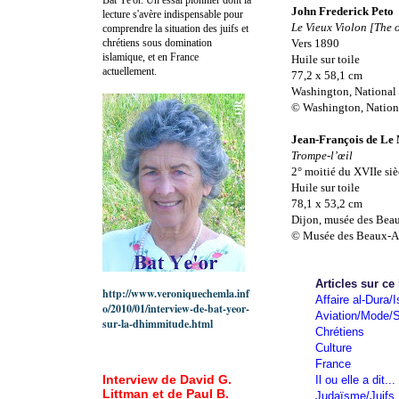
John Frederick Peto
lecture s'avère indispensable pour
Le Vieux Violon [The o
comprendre la situation des juifs et
chrétiens sous domination
Vers 1890
islamique, et en France
Huile sur toile
actuellement.
77,2 x 58,1 cm
Washington, National 
© Washington, Nationa
Jean-François de Le 
Trompe-l’œil
2° moitié du XVIIe siè
Huile sur toile
78,1 x 53,2 cm
Dijon, musée des Beau
© Musée des Beaux-Art
Articles sur ce
http://www.veroniquechemla.inf
Affaire al-Dura/I
o/2010/01/interview-de-bat-yeor-
Aviation/Mode/S
sur-la-dhimmitude.html
Chrétiens
Culture
France
Interview de David G.
Il ou elle a dit...
Littman et de Paul B.
Judaïsme/Juifs