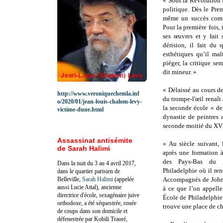
« Sous la Révolution f
politique. Dès le Pre
même un succès comm
Pour la première fois
ses œuvres et y fait 
dérision, il fait du
esthétiques qu’il maî
piéger, la critique s
dit mineur. »
« Délaissé au cours d
http://www.veroniquechemla.inf
du trompe-l'œil rena
o/2020/01/jean-louis-chalom-levy-
la seconde école » de
victime-dune.html
dynastie de peintres 
seconde moitié du XVII
Assassinat antisémite
« Au siècle suivant, 
de Sarah Halimi
après une formation à
des Pays-Bas du X
Dans la nuit du 3 au 4 avril 2017,
Philadelphie où il re
dans le quartier parisien de
Belleville,
Sarah Halimi
(appelée
Accompagnés de John H
aussi Lucie Attal), ancienne
à ce que l’on appel
directrice d'école, sexagénaire juive
École de Philadelphie
orthodoxe, a été séquestrée, rouée
trouve une place de c
de coups dans son domicile et
défenestrée par Kobili Traoré,