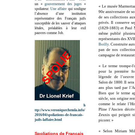
un «
gouvernement des juges
»
« Le musée Marmottan 
spoliateur.
Une affaire
qui souligne
90e anniversaire de son
l’absence d’une institution
de ses collections aux
représentative des Français juifs
privés. Il conserve s
susceptible de les sauver d’attaques
(1829-1883) et Paul M
létales, préalables à leur exil
pauvres comme Job.
même publié plusieu
représentants des XVI
Boilly
. Construite au
pan de nos collection
campagne de restaurat
« Le terme trompe-l'
pour la première fo
légende de l’oeuvre
Salon de 1800. Il sera
ans plus tard par l’A
Bien que le terme a
siècle, son origine re
comme le relate l’His
h
Pline l’Ancien décri
ttp://www.veroniquechemla.info/
Zeuxis qui peignit s
2016/04/spoliations-de-francais-
juifs-laffaire.html
picorer. »
« Selon Miriam Milm
Spoliations de Français