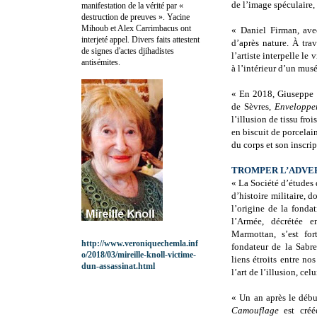
de l’image spéculaire,
manifestation de la vérité par «
destruction de preuves ». Yacine
Mihoub et Alex Carrimbacus ont
« Daniel Firman, ave
interjeté appel. Divers faits attestent
d’après nature. À tr
de signes d'actes djihadistes
l’artiste interpelle le
antisémites.
à l’intérieur d’un musé
« En 2018, Giuseppe 
de Sèvres,
Envelopper
l’illusion de tissu fro
en biscuit de porcelai
du corps et son inscrip
TROMPER L’ADVER
« La Société d’études 
d’histoire militaire, d
l’origine de la fond
l’Armée, décrétée 
Marmottan, s’est fo
http://www.veroniquechemla.inf
fondateur de la Sabre
o/2018/03/mireille-knoll-victime-
liens étroits entre n
dun-assassinat.html
l’art de l’illusion, cel
« Un an après le débu
Camouflage
est créé