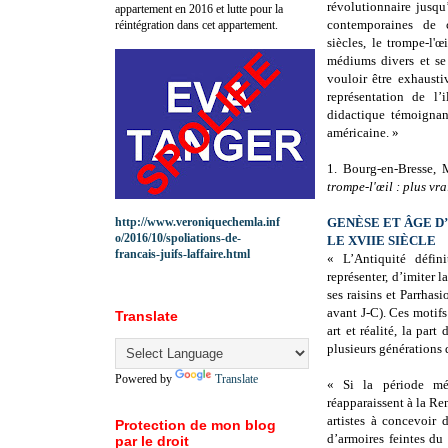
révolutionnaire jusqu
appartement en 2016 et lutte pour la
contemporaines de 
réintégration dans cet appartement.
siècles, le trompe-l'œ
médiums divers et se 
vouloir être exhausti
représentation de l’
didactique témoignant
américaine. »
1. Bourg-en-Bresse,
trompe-l'œil : plus vr
http://www.veroniquechemla.inf
GENÈSE ET ÂGE D’
o/2016/10/spoliations-de-
LE XVIIE SIÈCLE
francais-juifs-laffaire.html
« L’Antiquité défi
représenter, d’imiter l
ses raisins et Parrhas
avant J-C). Ces motifs 
Translate
art et réalité, la part
plusieurs générations d
Powered by
Translate
« Si la période mé
réapparaissent à la Re
artistes à concevoir 
Protection de mon blog
d’armoires feintes du
par le droit