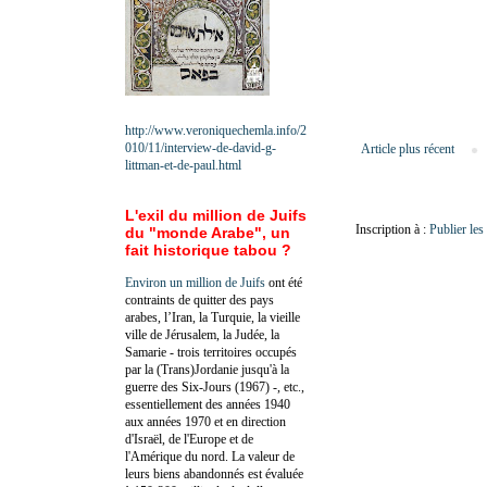
http://www.veroniquechemla.info/2
010/11/interview-de-david-g-
Article plus récent
littman-et-de-paul.html
L'exil du million de Juifs
Inscription à :
Publier le
du "monde Arabe", un
fait historique tabou ?
Environ un million de Juifs
ont été
contraints de quitter des pays
arabes, l’Iran, la Turquie, la vieille
ville de Jérusalem, la Judée, la
Samarie - trois territoires occupés
par la (Trans)Jordanie jusqu'à la
guerre des Six-Jours (1967) -, etc.,
essentiellement des années 1940
aux années 1970 et en direction
d'Israël, de l'Europe et de
l'Amérique du nord. La valeur de
leurs biens abandonnés est évaluée