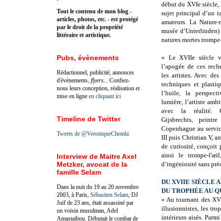
début du XVIe siècle, 
Tout le contenu de mon blog -
sujet principal d’un t
articles, photos, etc. - est protégé
amateurs. La Nature-
par le droit de la propriété
musée d’Unterlinden) 
littéraire et artistique.
natures mortes trompe-
Pubs, évènements
« Le XVIIe siècle v
l’apogée de ces rech
Rédactionnel, publicité, annonces
les artistes. Avec d
d'évènements,
flyers
... Confiez-
techniques et plastiq
nous leurs conception, réalisation et
l’huile, la perspect
mise en ligne
en cliquant ici
lumière, l’artiste ambi
avec la réalité. C
Timeline de Twitter
Gijsbrechts, peint
Copenhague au service
Tweets de @VeroniqueChemla
III puis Christian V, a
de curiosité, conçoit
ainsi le trompe-l'œ
Interview de Maitre Axel
Metzker, avocat de la
d’ingéniosité sans pré
famille Selam
DU XVIIE SIÈCLE A
Dans la nuit du 19 au 20 novembre
DU TROPHÉE AU 
2003, à Paris,
Sébastien Selam
, DJ
« Au tournant des XVI
Juif de 23 ans, était assassiné par
illusionnistes, les tr
un voisin musulman, Adel
intérieurs aisés. Parmi
Amastaibou. Débutait le combat de