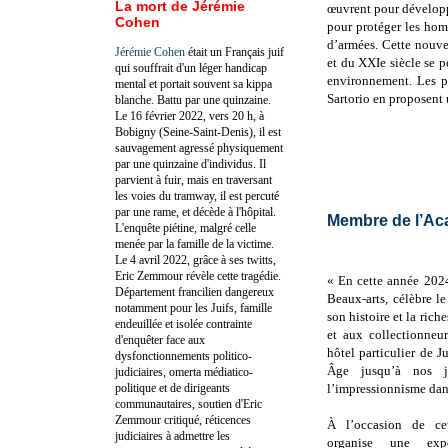
La mort de Jérémie
œuvrent pour développ
Cohen
pour protéger les homm
d’armées. Cette nouve
Jérémie Cohen
était un Français juif
et du XXIe siècle se p
qui souffrait d'un léger handicap
environnement. Les p
mental et portait souvent sa kippa
Sartorio en proposent 
blanche. Battu par une quinzaine.
Le 16 février 2022, vers 20 h, à
Bobigny (Seine-Saint-Denis), il est
sauvagement agressé physiquement
par une quinzaine d'individus. Il
parvient à fuir, mais en traversant
les voies du tramway, il est percuté
par une rame, et décède à l'hôpital.
Membre de l’Ac
L'enquête piétine, malgré celle
menée par la famille de la victime.
Le 4 avril 2022, grâce à ses twitts,
Eric Zemmour révèle cette tragédie.
« En cette année 202
Département francilien dangereux
Beaux-arts, célèbre l
notamment pour les Juifs, famille
son histoire et la rich
endeuillée et isolée contrainte
et aux collectionneur
d'enquêter face aux
hôtel particulier de 
dysfonctionnements politico-
Âge jusqu’à nos j
judiciaires, omerta médiatico-
politique et de dirigeants
l’impressionnisme dan
communautaires, soutien d'Eric
Zemmour critiqué, réticences
À l’occasion de cet
judiciaires à admettre les
organise une expos