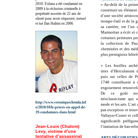
2010.
Fofana a été c
ondamné en
« Au-delà de la peint
2009 à la réclusion criminelle à
constituer un élément d
perpétuité assortie de 22 ans de
d’une société aristoc
sûreté pour avoir séquestré, torturé
trompe-l'œil et de la g
et tué Ilan Halimi en 2006.
sa carrière, est l’un
Marmottan a écrit et c
certaines peintures p
la collection de Pau
cheminées et des méda
plus prestigieux hôtels
« Les fouilles arché
sites d’Herculanum 
puis sur celles de P
1748 contribuent à c
engouement renouvelé
De ce goût nou
néoclassicisme qui s
http://www.veroniquechemla.inf
mode et les arts. L’art 
o/2010/10/le-proces-en-appel-de-
pas exception et trou
19-condamnes-dans.html
Vallayer-Coster et ce
significatifs préfig
Jean-Louis (Chalom)
l’imitation de bas-relie
Levy, victime d’une
tentative d’assassinat
ARTS DÉCORATIFS 