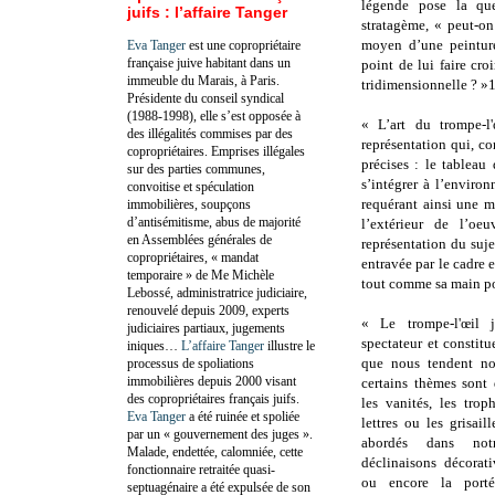
légende pose la qu
juifs : l’affaire Tanger
stratagème, « peut-on
moyen d’une peinture
Eva Tanger
est une copropriétaire
française juive habitant dans un
point de lui faire cro
immeuble du Marais, à Paris.
tridimensionnelle ? »1
Présidente du conseil syndical
(1988-1998), elle s’est opposée à
« L’art du trompe-l
des illégalités commises par des
représentation qui, co
copropriétaires. Emprises illégales
précises : le tableau 
sur des parties communes,
s’intégrer à l’environ
convoitise et spéculation
requérant ainsi une mi
immobilières, soupçons
d’antisémitisme, abus de majorité
l’extérieur de l’oe
en Assemblées générales de
représentation du suje
copropriétaires, « mandat
entravée par le cadre e
temporaire » de Me Michèle
tout comme sa main pou
Lebossé, administratrice judiciaire,
renouvelé depuis 2009, experts
« Le trompe-l'œil 
judiciaires partiaux, jugements
spectateur et constit
iniques…
L’affaire Tanger
illustre le
que nous tendent nos
processus de spoliations
immobilières depuis 2000 visant
certains thèmes sont
des copropriétaires français juifs.
les vanités, les trop
Eva Tanger
a été ruinée et spoliée
lettres ou les grisail
par un « gouvernement des juges ».
abordés dans not
Malade, endettée, calomniée, cette
déclinaisons décorati
fonctionnaire retraitée quasi-
ou encore la porté
septuagénaire a été expulsée de son