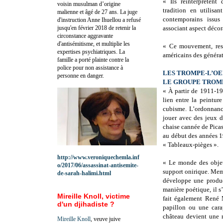
« Ils réinterprètent
voisin musulman d’origine
tradition en utilisan
malienne et âgé de 27 ans. La juge
contemporains issus
d'instruction Anne Ihuellou a refusé
jusqu'en février 2018 de retenir la
associant aspect décora
circonstance aggravante
d'antisémitisme, et multiplie les
« Ce mouvement, rest
expertises psychiatriques. La
américains des générat
famille a porté plainte contre la
police pour non assistance à
LES TROMPE-L’O
personne en danger.
LE GROUPE TROMP
« À partir de 1911-19
lien entre la peintur
cubisme. L’ordonnance
jouer avec des jeux d
chaise cannée de Picas
au début des années 1
« Tableaux-pièges ».
http://www.veroniquechemla.inf
« Le monde des objets
o/2017/06/assassinat-antisemite-
support onirique. Memb
de-sarah-halimi.html
développe une produc
manière poétique, il s
Mireille Knoll, victime
fait également René M
d'un djihadiste ?
papillon ou une car
château devient une m
Mireille Knoll
, veuve juive