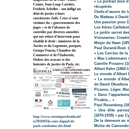
« Le portrait doré 
Comte, Jean-Loup Carrière,
récupérés
Frédéric Arbellot – ont infligé un
Chefs-d’œuvre de l
déni de justice à leurs
De Watteau à David 
concitoyens Juifs. Ceux-ci sont
Une passion pour De
victimes du « gouvernement des
Les frères Caillebo
juges » et de l’absence de
contrôles par diverses autorités
Le jardin secret de
qui ont refusé d’intervenir pour
Visionaries: Crea
rétablir le droit : ministres de la
Meijer de Haan (185
Justice et du Logement, parquet,
Paul Durand-Ruel. 
Groupe Foncia, Chambre du
« Les Cercles de la
Commerce et de l’Industrie,
« Max Liebermann et
Ordres des avocats et des
Camille Pissarro (1
huissiers de justice de Paris, etc.
Albert Kahn (1860-1
Le monde d'Albert 
« Le monde d’Alber
de David Okuefuna
Picasso, Léger, Mas
« Dans l’apparteme
Picabia… »
Paul Rosenberg (18
« Une élite parisi
(1870-1939) » par C
http://www.veroniquechemla.inf
De la demeure au m
o/2018/03/la-cour-dappel-de-
Moïse de Camondo
paris-condamne-des.html