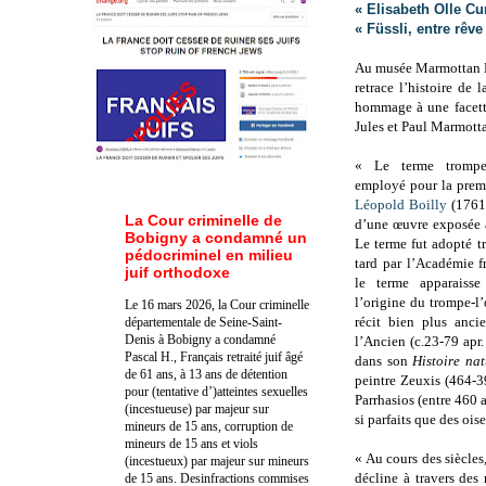
« Elisabeth Olle Cur
« Füssli, entre rêve
Au musée Marmottan M
retrace l’histoire de 
hommage à une facett
Jules et Paul Marmotta
« Le terme trompe-
employé pour la premi
Léopold Boilly
(1761
La Cour criminelle de
d’une œuvre exposée 
Bobigny a condamné un
Le terme fut adopté t
pédocriminel en milieu
tard par l’Académie f
juif orthodoxe
le terme apparaisse
l’origine du trompe-l’œ
Le 16 mars 2026, la Cour criminelle
récit bien plus anci
départementale de Seine-Saint-
Denis à Bobigny a condamné
l’Ancien (c.23-79 apr. 
Pascal H., Français retraité juif âgé
dans son
Histoire nat
de 61 ans, à 13 ans de détention
peintre Zeuxis (464-3
pour (tentative d’)atteintes sexuelles
Parrhasios (entre 460 a
(incestueuse) par majeur sur
si parfaits que des ois
mineurs de 15 ans, corruption de
mineurs de 15 ans et viols
« Au cours des siècles,
(incestueux) par majeur sur mineurs
décline à travers des
de 15 ans. Des
infractions commises