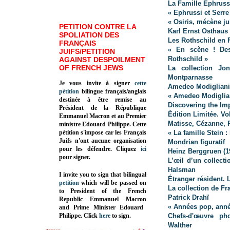
La Famille Ephruss
« Ephrussi et Serr
« Osiris, mécène ju
PETITION CONTRE LA
Karl Ernst Osthaus 
SPOLIATION DES
Les Rothschild en 
FRANÇAIS
« En scène ! Des
JUIFS/PETITION
Rothschild »
AGAINST DESPOILMENT
OF FRENCH JEWS
La collection Jon
Montparnasse
Je vous invite à signer
cette
Amedeo Modigliani 
pétition
bilingue français/anglais
« Amedeo Modiglian
destinée à être remise au
Discovering the Im
Président de la République
Édition Limitée. Vol
Emmanuel Macron et au Premier
Matisse, Cézanne, P
ministre Edouard Philippe. Cette
pétition s'impose car les Français
« La famille Stein 
Juifs n'ont aucune organisation
Mondrian figuratif
pour les défendre. Cliquez
ici
Heinz Berggruen (1
pour signer.
L’œil d’un collect
Halsman
I invite you to sign that bilingual
Étranger résident. 
petition
which will be passed on
La collection de Fr
to President of the French
Patrick Drahï
Republic
Emmanuel Macron
« Années pop, anné
and Prime Minister
Edouard
Philippe
.
Click
here
to sign.
Chefs-d'œuvre
phot
Walther