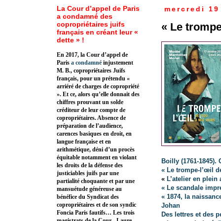
La Cour d’appel de Paris
mercredi 19
a condamné des
copropriétaires juifs
« Le trompe
français en créant leur «
dette » !
En 2017, la Cour d’appel de
Paris
a condamné
injustement
M. B., copropriétaires Juifs
français, pour un prétendu «
arriéré de charges de copropriété
». Et ce, alors qu’elle donnait des
chiffres prouvant un solde
créditeur de leur compte de
copropriétaires. Absence de
préparation de l’audience,
carences basiques en droit, en
langue française et en
arithmétique, déni d’un procès
équitable notamment en violant
Boilly (1761-1845).
les droits de la défense des
« Le trompe-l’œil d
justiciables juifs par une
«
L’atelier en plei
partialité choquante et par une
« Le scandale impr
mansuétude généreuse au
« 1874, la naissan
bénéfice du Syndicat des
copropriétaires et de son syndic
Johan
Foncia Paris fautifs… Les trois
Des lettres et des p
magistrats de la Cour - Laure