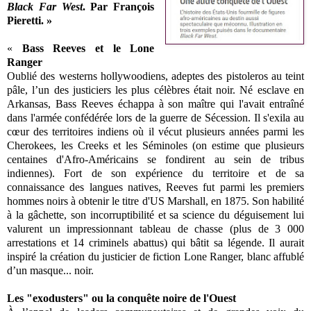
Black Far West
. Par François
Pieretti. »
«
Bass Reeves et le Lone
Ranger
Oublié des westerns hollywoodiens, adeptes des pistoleros au teint
pâle, l’un des justiciers les plus célèbres était noir. Né esclave en
Arkansas, Bass Reeves échappa à son maître qui l'avait entraîné
dans l'armée confédérée lors de la guerre de Sécession. Il s'exila au
cœur des territoires indiens où il vécut plusieurs années parmi les
Cherokees, les Creeks et les Séminoles (on estime que plusieurs
centaines d'Afro-Américains se fondirent au sein de tribus
indiennes). Fort de son expérience du territoire et de sa
connaissance des langues natives, Reeves fut parmi les premiers
hommes noirs à obtenir le titre d'US Marshall, en 1875. Son habilité
à la gâchette, son incorruptibilité et sa science du déguisement lui
valurent un impressionnant tableau de chasse (plus de 3 000
arrestations et 14 criminels abattus) qui bâtit sa légende. Il aurait
inspiré la création du justicier de fiction Lone Ranger, blanc affublé
d’un masque... noir.
Les "exodusters" ou la conquête noire de l'Ouest