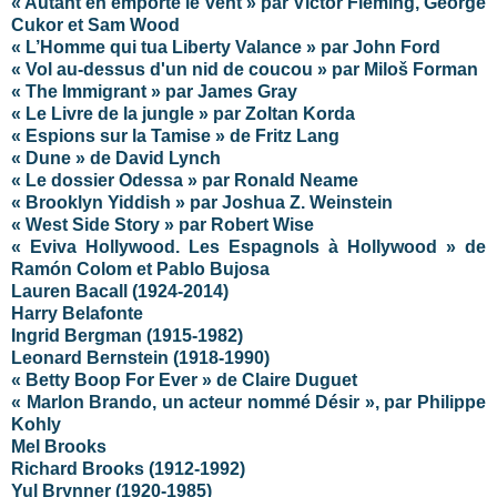
« Autant en emporte le vent » par Victor Fleming, George
Cukor et Sam Wood
« L’Homme qui tua Liberty Valance » par John Ford
« Vol au-dessus d'un nid de coucou » par
Miloš
Forman
« The Immigrant » par James Gray
« Le Livre de la jungle » par Zoltan Korda
« Espions sur la Tamise » de Fritz Lang
« Dune » de David Lynch
« Le dossier Odessa » par Ronald Neame
« Brooklyn Yiddish » par Joshua Z. Weinstein
« West Side Story » par Robert Wise
« Eviva Hollywood. Les Espagnols à Hollywood » de
Ramón Colom et Pablo Bujosa
Lauren Bacall (1924-2014)
Harry Belafonte
Ingrid Bergman (1915-1982)
Leonard Bernstein (1918-1990)
« Betty Boop For Ever » de Claire Duguet
« Marlon Brando, un acteur nommé Désir », par Philippe
Kohly
Mel Brooks
Richard Brooks (1912-1992)
Yul Brynner (1920-1985)