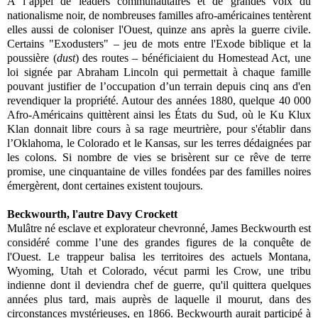
À l’appel de leaders communautaires et de grandes voix du
nationalisme noir, de nombreuses familles afro-américaines tentèrent
elles aussi de coloniser l'Ouest, quinze ans après la guerre civile.
Certains "Exodusters" – jeu de mots entre l'Exode biblique et la
poussière (
dust
) des routes – bénéficiaient du Homestead Act, une
loi signée par Abraham Lincoln qui permettait à chaque famille
pouvant justifier de l’occupation d’un terrain depuis cinq ans d'en
revendiquer la propriété. Autour des années 1880, quelque 40 000
Afro-Américains quittèrent ainsi les États du Sud, où le Ku Klux
Klan donnait libre cours à sa rage meurtrière, pour s'établir dans
l’Oklahoma, le Colorado et le Kansas, sur les terres dédaignées par
les colons. Si nombre de vies se brisèrent sur ce rêve de terre
promise, une cinquantaine de villes fondées par des familles noires
émergèrent, dont certaines existent toujours.
Beckwourth, l'autre Davy Crockett
Mulâtre né esclave et explorateur chevronné, James Beckwourth est
considéré comme l’une des grandes figures de la conquête de
l'Ouest. Le trappeur balisa les territoires des actuels Montana,
Wyoming, Utah et Colorado, vécut parmi les Crow, une tribu
indienne dont il deviendra chef de guerre, qu'il quittera quelques
années plus tard, mais auprès de laquelle il mourut, dans des
circonstances mystérieuses, en 1866. Beckwourth aurait participé à