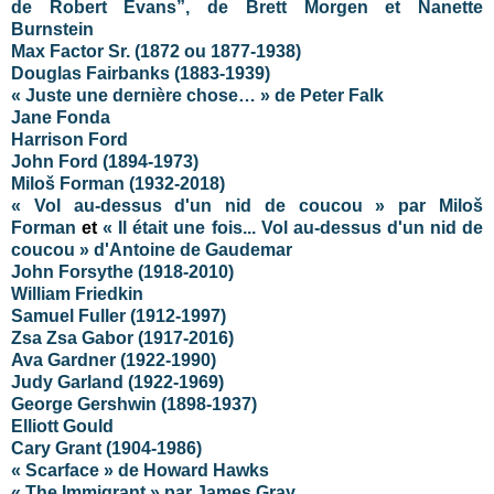
de Robert Evans”, de Brett Morgen et Nanette
Burnstein
Max Factor Sr. (1872 ou 1877-1938)
Douglas Fairbanks (1883-1939)
« Juste une dernière chose… » de Peter Falk
Jane Fonda
Harrison Ford
John Ford (1894-1973)
Miloš Forman (1932-2018)
« Vol au-dessus d'un nid de coucou » par Miloš
Forman
et
« Il était une fois... Vol au-dessus d'un nid de
coucou » d'Antoine de Gaudemar
John Forsythe (1918-2010)
William Friedkin
Samuel Fuller (1912-1997)
Zsa Zsa Gabor (1917-2016)
Ava Gardner (1922-1990)
Judy Garland (1922-1969)
George Gershwin (1898-1937)
Elliott Gould
Cary Grant (1904-1986)
« Scarface » de Howard Hawks
« The Immigrant » par James Gray