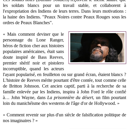
les soldats blancs pour un travail stable, et collaborent à
l'expropriation des Indiens de leurs terres. Dans leurs motivations :
la haine des Indiens. "Peaux Noires contre Peaux Rouges sous les
ordres de Peaux Blanches".
« Mais comment deviner que le
personnage du Lone Ranger,
héros de fiction cher aux histoires
populaires américaines, était sans
doute inspiré de Bass Reeves,
premier shérif noir et pistolero
incorruptible, quand les acteurs
l'ayant popularisé, en feuilleton ou sur grand écran, étaient blancs ?
L'histoire de Reeves mérite pourtant d'être contée, tout comme celle
de Britton Johnson. Cet ancien captif, parti à la recherche de sa
famille enlevée par les Indiens, inspira à John Ford le rôle confié
à… John Wayne, dans
La prisonnière du désert
, un film pourtant
loin du manichéisme des westerns de l'âge d'or de Hollywood. »
« Comment revenir sur plus d'un siècle de falsification politique de
nos imaginaires ? »