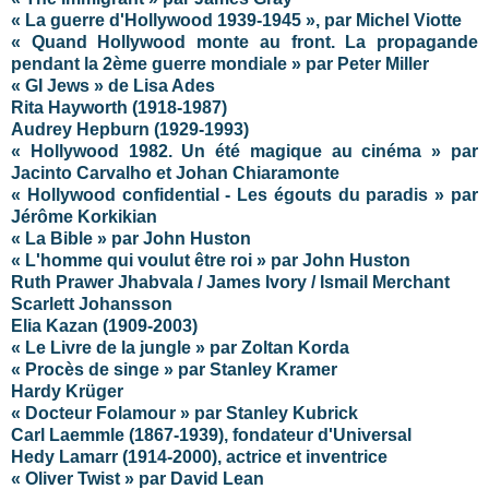
« La guerre d'Hollywood 1939-1945 », par Michel Viotte
« Quand Hollywood monte au front. La propagande
pendant la 2ème guerre mondiale » par Peter Miller
« GI Jews » de Lisa Ades
Rita Hayworth (1918-1987)
Audrey Hepburn (1929-1993)
« Hollywood 1982. Un été magique au cinéma » par
Jacinto Carvalho et Johan Chiaramonte
« Hollywood confidential - Les égouts du paradis » par
Jérôme Korkikian
« La Bible » par John Huston
« L'homme qui voulut être roi » par John Huston
Ruth Prawer Jhabvala / James Ivory / Ismail Merchant
Scarlett Johansson
Elia Kazan (1909-2003)
« Le Livre de la jungle » par Zoltan Korda
« Procès de singe » par Stanley Kramer
Hardy Krüger
« Docteur Folamour » par Stanley Kubrick
Carl Laemmle (1867-1939), fondateur d'Universal
Hedy Lamarr (1914-2000), actrice et inventrice
« Oliver Twist » par David Lean