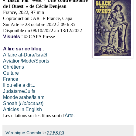
« Black Far West - Une contre-histoire
de l'Ouest » de Cécile Denjean
France, 2022, 97 min
Coproduction : ARTE France, Capa
Sur Arte le 23 octobre 2022 à 09 h 35
Disponible du 08/10/2022 au 13/12/2022
Visuels :
© CAPA Presse
A lire sur ce blog :
Affaire al-Dura/Israël
Aviation/Mode/Sports
Chrétiens
Culture
France
Il ou elle a dit...
Judaïsme/Juifs
Monde arabe/Islam
Shoah (
Holocaust
)
Articles in English
Les citations sur les films
sont d'
Arte
.
Véronique Chemla
le
22:58:00