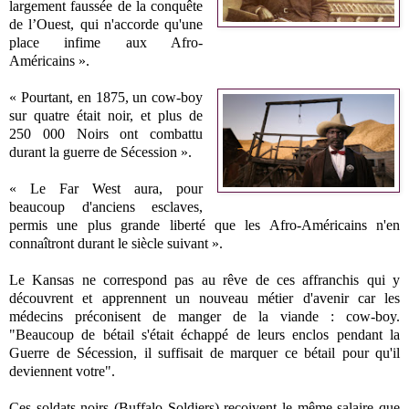
largement faussée de la conquête
de l’Ouest, qui n'accorde qu'une
place infime aux Afro-
Américains ».
« Pourtant, en 1875, un cow-boy
sur quatre était noir, et plus de
250 000 Noirs ont combattu
durant la guerre de Sécession ».
« Le Far West aura, pour
beaucoup d'anciens esclaves,
permis une plus grande liberté que les Afro-Américains n'en
connaîtront durant le siècle suivant ».
Le Kansas ne correspond pas au rêve de ces affranchis qui y
découvrent et apprennent un nouveau métier d'avenir car les
médecins préconisent de manger de la viande : cow-boy.
"Beaucoup de bétail s'était échappé de leurs enclos pendant la
Guerre de Sécession, il suffisait de marquer ce bétail pour qu'il
deviennent votre".
Ces soldats noirs (Buffalo Soldiers) reçoivent le même salaire que