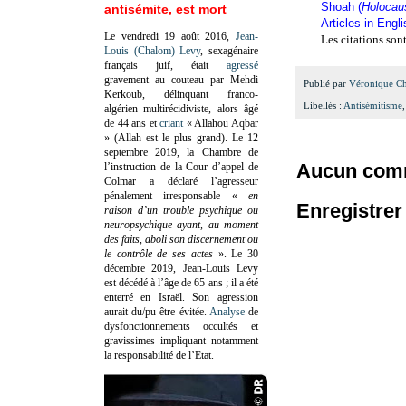
Shoah (
Holocau
antisémite, est mort
Articles in Engl
Le vendredi 19 août 2016,
Jean-
Les citations son
Louis (Chalom) Levy
, sexagénaire
français juif, était
agressé
gravement au couteau par Mehdi
Publié par
Véronique C
Kerkoub, délinquant franco-
Libellés :
Antisémitisme
algérien multirécidiviste, alors âgé
de 44 ans et
criant
« Allahou Aqbar
» (Allah est le plus grand). Le 12
septembre 2019, la Chambre de
Aucun comm
l’instruction de la Cour d’appel de
Colmar a déclaré l’agresseur
pénalement irresponsable
«
en
Enregistre
raison d’un trouble psychique ou
neuropsychique ayant, au moment
des faits, aboli son discernement ou
le contrôle de ses actes
»
. Le 30
décembre 2019, Jean-Louis Levy
est décédé à l’âge de 65 ans ; il a été
enterré en Israël. Son agression
aurait du/pu être évitée.
Analyse
de
dysfonctionnements occultés et
gravissimes impliquant notamment
la responsabilité de l’Etat.