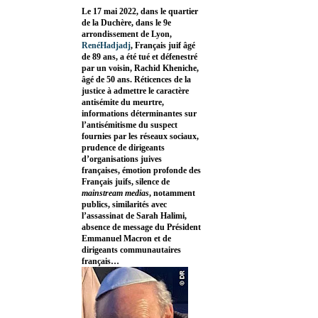
Le 17 mai 2022, dans le quartier
de la Duchère, dans le 9e
arrondissement de Lyon,
RenéHadjadj
, Français juif âgé
de 89 ans, a été tué et défenestré
par un voisin, Rachid Kheniche,
âgé de 50 ans. Réticences de la
justice à admettre le caractère
antisémite du meurtre,
informations déterminantes sur
l’antisémitisme du suspect
fournies par les réseaux sociaux,
prudence de dirigeants
d’organisations juives
françaises, émotion profonde des
Français juifs, silence de
mainstream medias
, notamment
publics, similarités avec
l’assassinat de Sarah Halimi,
absence de message du Président
Emmanuel Macron et de
dirigeants communautaires
français…