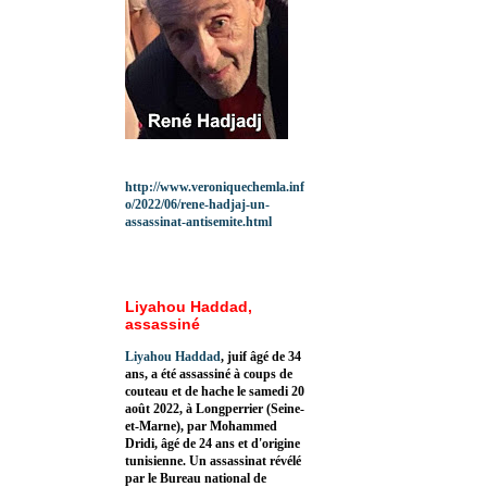
http://www.veroniquechemla.inf
o/2022/06/rene-hadjaj-un-
assassinat-antisemite.html
Liyahou Haddad,
assassiné
Liyahou Haddad
, juif âgé de 34
ans, a été assassiné à coups de
couteau et de hache le samedi 20
août 2022, à Longperrier (Seine-
et-Marne), par Mohammed
Dridi, âgé de 24 ans et d'origine
tunisienne. Un assassinat révélé
par le Bureau national de