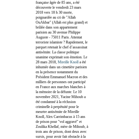
française âgée de 85 ans, a été
découverte le vendredi 23 mars
2018 vers 18 h 30 morte,
poignardée au cri de "Allah
OuAkbar" (Allah est plus grand) et
brûlée dans son appartement
parisien au 30 avenue Philippe
Auguste - 75011 Paris. Attentat
terroriste islamiste ? Rapidement, le
parquet retenait le chef d’assassinat
antisémite. La classe politique
unanime exprimait son émotion. Le
28 mars 2018,
Mireille Knoll
a été
inhumée dans un cimetière parisien
en la présence notamment du
Président Emmanuel Macron et des
milliers de personnes ont participé
en France aux marches blanches à
la mémoire de la défunte. Le 10
novembre 2021, Yacine Mihoub a
été condamné à la réclusion
criminelle à perpétuité pour le
meurtre antisémite de Mireille
Knoll, Alex Carrimbacus à 15 ans
de prison pour "vol aggravé" et
Zoulika Khellaf, mère de Mihoub, à
trois ans de prison, dont deux avec
sursis, pour avoir fait obstacle à la