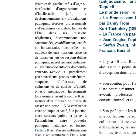
(antijudaïsme, a
droite et de gauche, refus d’agir ou
Taguieff
inefficacité d’organisations et
Le monde selon To
d’intellectuels juifs, «
« La France sans l
dysfonctionnements » d’institutions
par Danny Trom
publiques, d'ordres professionnels
et d'auxiliaires de justice, faillites de
Kurt Tucholsky (189
l’Etat dans ses missions
« La France n'a pa
régaliennes, discriminations non
« Jean Ziegler, l’o
sanctionnées,
establishment
, entités
« Stefan Zweig, hi
et bureaucraties incontrôlés ou
François Busnel
oublieux de leurs missions, absence
de mises en jeu de responsabilités
« Il y a 40 ans, Robe
publiques, intérêt général dédaigné,
abolissant la peine 
« système-de-santé-que-le-monde-
entier-nous-envie » partialement
d’exception dont le ma
peu sourcilleux, propos antisémites,
soupçons d’affairisme, de
« Son combat pour l’a
collusions et de conflits d’intérêt,
il ne saurait résumer
omerta
médiatique, harcèlements
avocat, professeu
tous azimuts visant le couple Krief,
constitutionnel, et tou
menace d'un
huissier de justice
de
casser une porte…
A la confluence
« Son goût pour les l
entre politique et santé, à la jonction
entre secteurs public et privé, à
une collection pers
l’articulation entre pouvoirs
collection qui est av
politiques nationaux et locaux,
d’Hugolâtre », la so
l’affaire Krief
s’avère emblématique
hommes, le combat pou
d’un « antisémitisme d’Etat » sous