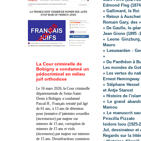
Edmond Fleg (1874-1
« Gallimard, le Roi
« Retour à Auschwit
Romain Gary, des « 
« De Gaulle, le géa
Jean Giono (
1895 -
« Leone Ginzburg, 
Mauro
« Leeuwarden - Ge
»
« Du Panthéon à B
La Cour criminelle de
Les mondes de Got
Bobigny a condamné un
« Les vertus du na
pédocriminel en milieu
juif orthodoxe
Ernest Hemingway (
« Stéphane Hessel
Le 16 mars 2026, la Cour criminelle
et Antje Starost
départementale de Seine-Saint-
« Histoire de l'isla
Denis à Bobigny a condamné
« Le grand abandon
Pascal H., Français retraité juif âgé
Mamou
de 61 ans, à 13 ans de détention
« Le manuscrit sau
pour (tentative d’)atteintes sexuelles
Priscilla Pizzato
(incestueuse) par majeur sur
mineurs de 15 ans, corruption de
Isidore Isou (1925-
mineurs de 15 ans et viols
Jul, dessinateur et
(incestueux) par majeur sur mineurs
Regards sur la litté
de 15 ans. Des
infractions commises