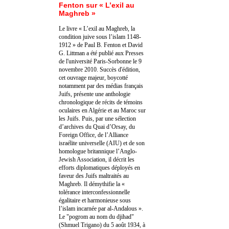
Fenton sur « L’exil au
Maghreb »
Le livre « L’exil au Maghreb, la
condition juive sous l’islam 1148-
1912 » de Paul B. Fenton et David
G. Littman a été publié aux Presses
de l'université Paris-Sorbonne le 9
novembre 2010. Succès d'édition,
cet ouvrage majeur, boycotté
notamment par des médias français
Juifs, présente une anthologie
chronologique de récits de témoins
oculaires en Algérie et au Maroc sur
les Juifs. Puis, par une sélection
d’archives du Quai d’Orsay, du
Foreign Office, de l’Alliance
israélite universelle (AIU) et de son
homologue britannique l’Anglo-
Jewish Association, il décrit les
efforts diplomatiques déployés en
faveur des Juifs maltraités au
Maghreb. Il démythifie la «
tolérance interconfessionnelle
égalitaire et harmonieuse sous
l’islam incarnée par al-Andalous ».
Le "pogrom au nom du djihad"
(Shmuel Trigano) du 5 août 1934, à