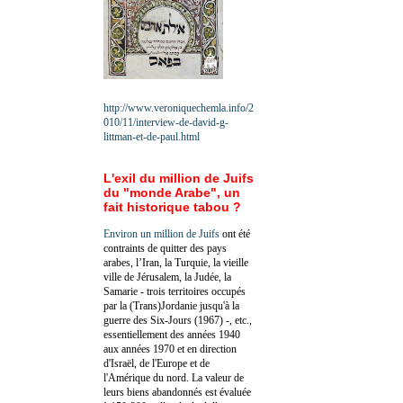
http://www.veroniquechemla.info/2
010/11/interview-de-david-g-
littman-et-de-paul.html
L'exil du million de Juifs
du "monde Arabe", un
fait historique tabou ?
Environ un million de Juifs
ont été
contraints de quitter des pays
arabes, l’Iran, la Turquie, la vieille
ville de Jérusalem, la Judée, la
Samarie - trois territoires occupés
par la (Trans)Jordanie jusqu'à la
guerre des Six-Jours (1967) -, etc.,
essentiellement des années 1940
aux années 1970 et en direction
d'Israël, de l'Europe et de
l'Amérique du nord. La valeur de
leurs biens abandonnés est évaluée