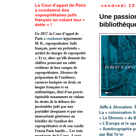
La Cour d’appel de Paris
vendredi 10
a condamné des
copropriétaires juifs
Une passion
français en créant leur «
bibliothèqu
dette » !
En 2017, la Cour d’appel de
Paris
a condamné
injustement
M. B., copropriétaires Juifs
français, pour un prétendu «
arriéré de charges de copropriété
». Et ce, alors qu’elle donnait des
chiffres prouvant un solde
créditeur de leur compte de
copropriétaires. Absence de
préparation de l’audience,
carences basiques en droit, en
langue française et en
arithmétique, déni d’un procès
équitable notamment en violant
les droits de la défense des
justiciables juifs par une
Jaffa à Jérusalem.
partialité choquante et par une
La « colonisation f
mansuétude généreuse au
« Le Dhimmi » de B
bénéfice du Syndicat des
« L’Europe et le spe
copropriétaires et de son syndic
« Autobiographie p
Foncia Paris fautifs… Les trois
par Bat Ye’or
magistrats de la Cour - Laure