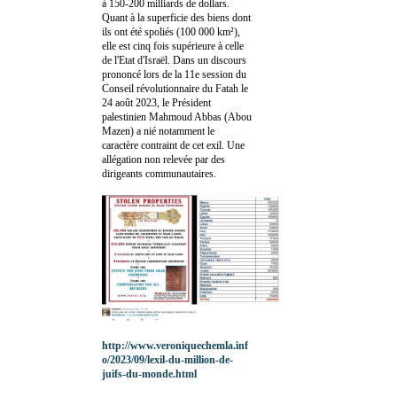
à 150-200 milliards de dollars.
Quant à la superficie des biens dont
ils ont été spoliés (100 000 km²),
elle est cinq fois supérieure à celle
de l'Etat d'Israël. Dans un discours
prononcé lors de la 11e session du
Conseil révolutionnaire du Fatah le
24 août 2023, le Président
palestinien Mahmoud Abbas (Abou
Mazen) a nié notamment le
caractère contraint de cet exil. Une
allégation non relevée par des
dirigeants communautaires.
http://www.veroniquechemla.inf
o/2023/09/lexil-du-million-de-
juifs-du-monde.html