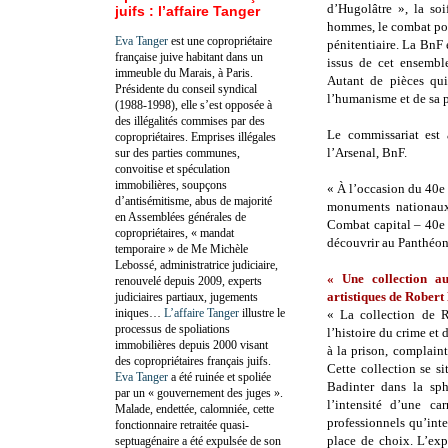
d’Hugolâtre », la so
juifs : l’affaire Tanger
hommes, le combat pou
Eva Tanger
est une copropriétaire
pénitentiaire. La BnF
française juive habitant dans un
issus de cet ensemble
immeuble du Marais, à Paris.
Autant de pièces qui
Présidente du conseil syndical
l’humanisme et de sa p
(1988-1998), elle s’est opposée à
des illégalités commises par des
Le commissariat est 
copropriétaires. Emprises illégales
l’Arsenal, BnF.
sur des parties communes,
convoitise et spéculation
immobilières, soupçons
« À l’occasion du 40e 
d’antisémitisme, abus de majorité
monuments nationaux 
en Assemblées générales de
Combat capital – 40e 
copropriétaires, « mandat
découvrir au Panthéon
temporaire » de Me Michèle
Lebossé, administratrice judiciaire,
« Une collection au 
renouvelé depuis 2009, experts
artistiques de Robert
judiciaires partiaux, jugements
iniques…
L’affaire Tanger
illustre le
« La collection de R
processus de spoliations
l’histoire du crime et d
immobilières depuis 2000 visant
à la prison, complain
des copropriétaires français juifs.
Cette collection se s
Eva Tanger
a été ruinée et spoliée
Badinter dans la sph
par un « gouvernement des juges ».
l’intensité d’une car
Malade, endettée, calomniée, cette
professionnels qu’intel
fonctionnaire retraitée quasi-
place de choix. L’ex
septuagénaire a été expulsée de son