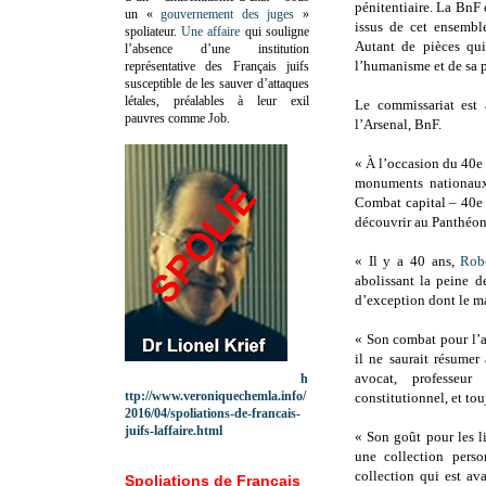
pénitentiaire. La BnF
un «
gouvernement des juges
»
issus de cet ensemble
spoliateur.
Une affaire
qui souligne
Autant de pièces qui
l’absence d’une institution
l’humanisme et de sa p
représentative des Français juifs
susceptible de les sauver d’attaques
létales, préalables à leur exil
Le commissariat est 
pauvres comme Job.
l’Arsenal, BnF.
« À l’occasion du 40e 
monuments nationaux 
Combat capital – 40e 
découvrir au Panthéon
« Il y a 40 ans,
Rob
abolissant la peine 
d’exception dont le ma
« Son combat pour l’a
il ne saurait résumer
avocat, professeu
h
ttp://www.veroniquechemla.info/
constitutionnel, et tou
2016/04/spoliations-de-francais-
juifs-laffaire.html
« Son goût pour les l
une collection pers
collection qui est av
Spoliations de Français