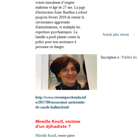
voisin musulman d’origine
malienne et âgé de 27 ans. La juge
d'instruction Anne Ihuellou a refusé
jusqu'en février 2018 de retenir la
circonstance aggravante
d'antisémitisme, et multiplie les
expertises psychiatriques. La
Article plus récent
famille a porté plainte contre la
police pour non assistance à
personne en danger.
Inscription à :
Publier le
http://www.veroniquechemla.inf
o/2017/06/assassinat-antisemite-
de-sarah-halimi.html
Mireille Knoll, victime
d'un djihadiste ?
Mireille Knoll
, veuve juive