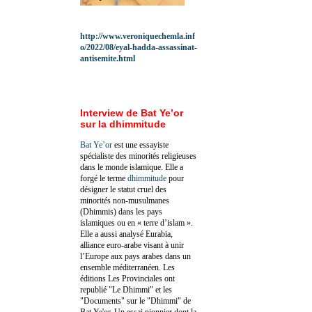
http://www.veroniquechemla.inf
o/2022/08/eyal-hadda-assassinat-
antisemite.html
Interview de Bat Ye’or
sur la dhimmitude
Bat Ye’or
est une essayiste
spécialiste des minorités religieuses
dans le monde islamique. Elle a
forgé le terme
dhimmitude
pour
désigner le statut cruel des
minorités non-musulmanes
(Dhimmis) dans les pays
islamiques ou en « terre d’islam ».
Elle a aussi analysé Eurabia,
alliance euro-arabe visant à unir
l’Europe aux pays arabes dans un
ensemble méditerranéen. Les
éditions Les Provinciales ont
republié "Le Dhimmi" et les
"Documents" sur le "Dhimmi" de
Bat Ye'or. Un essai pionnier dont la