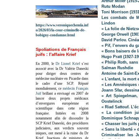
Arthur Miller (1915-
Rutu Modan
Toni Morrison (1931
Les combats de Mi
Lindon
https://www.veroniquechemla.inf
« La folie de Niet
o/2026/03/la-cour-criminelle-de-
George Orwell (190
bobigny-condamne.html
David Perlov. Ciné
« Pif, l’envers du 
Spoliations de Français
« Bons baisers de 
juifs : l’affaire Krief
Hugo Pratt (1927-19
« Philip Roth, sans
En 2000, le
Dr Lionel Krief
s’est
Salman Rushdie
associé avec la Dr Valérie Daneski
Antoine de Saint-E
pour diriger deux centres de
médecine nucléaire en Picardie dans
« L'enfant, la mort 
le cadre d’une SCP.
Réputé
« Les Amnésiques 
mondialement, ce
médecin Français
Joann Sfar, dessina
Juif
brillant a envisagé en 2007 de
« Art Spiegelman,
lancer deux projets médicaux
Oostelinck
d’envergures européenne et
« Riad Sattouf. L’éc
scientifique dans cette région
« La condition ju
française.
Initiées en 2008
Dominique Schnapp
notamment afin de dissoudre la
SCP Krief Daneski, des procédures
« Chasser les juifs
judiciaires, aux verdicts souvent
« Sans la liberté »
iniques, ont mené à la ruine du Dr
Criminaliser les J
Krief.
Inactions de ministres de