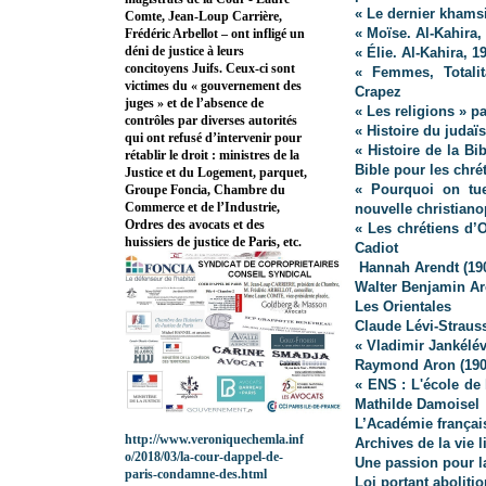
« Le dernier khamsi
Comte, Jean-Loup Carrière,
« Moïse. Al-Kahira,
Frédéric Arbellot – ont infligé un
déni de justice à leurs
« Élie. Al-Kahira, 1
concitoyens Juifs. Ceux-ci sont
« Femmes, Totalit
victimes du « gouvernement des
Crapez
juges » et de l’absence de
« Les religions » p
contrôles par diverses autorités
« Histoire du judaï
qui ont refusé d’intervenir pour
« Histoire de la Bi
rétablir le droit : ministres de la
Bible pour les chré
Justice et du Logement, parquet,
« Pourquoi on tu
Groupe Foncia, Chambre du
Commerce et de l’Industrie,
nouvelle christiano
Ordres des avocats et des
« Les chrétiens d’O
huissiers de justice de Paris, etc.
Cadiot
Hannah Arendt (190
Walter Benjamin Ar
Les Orientales
Claude Lévi-Strauss
« Vladimir Jankélév
Raymond Aron (190
« ENS : L'école de
Mathilde Damoisel
L’Académie français
http://www.veroniquechemla.inf
Archives de la vie l
o/2018/03/la-cour-dappel-de-
Une passion pour la
paris-condamne-des.html
Loi portant aboliti