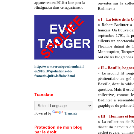
appartement en 2016 et lutte pour la
ouvertes sur la colle
réintégration dans cet appartement.
Badinter. »
« I – La lettre de la 
« Robert Badinter a r
français. On trouve da
septembre 1791, la p
ailleurs un spectacul
l’homme datant de 17
Montesquieu, Tocquevi
ont été les biographes.
http://www.veroniquechemla.inf
« II – Bastille, bagne
o/2016/10/spoliations-de-
« Le second fil rouge
francais-juifs-laffaire.html
pénitentiaire au gré
Bastille, dont la bibl
question. Mais il est 
Translate
collective, comme le
Badinter a ressemblé
graphique du peintre L
Powered by
Translate
« III – Hommes et fem
« La collection de R
Protection de mon blog
disent du parcours d’
par le droit
cachet royale, un man