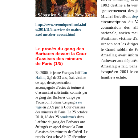
1992 destiné à la ven
"gouvernement des jug
Michel Herbillon,
dép
circonscription du V
http://www.veroniquechemla.inf
commission des affa
o/2011/11/interview-de-maitre-
nationale, ancien mai
axel-metzker-avocat.html
S'estimant victime d'a
sur son sort les dirig
Le procès du gang des
le Grand rabbin de F
Barbares devant la Cour
Amzallag avait inform
d'assises des mineurs
s'adresser aux député
de Paris (1/5)
Amzallag a fait. Sans
évoqué en 2001 le co
En 2006, le jeune Français Juif
Ilan
famille a éclaté.
Halimi,
âgé de 23 ans, était victime
de rapt, de séquestration
accompagnée d’actes de torture et
d’assassinat antisémite, commis par
le gang des Barbares dirigé par
Youssouf Fofana. Ce gang
a été
jugé
en 2009 par la Cour d'assises
des mineurs de Paris. Le 25 octobre
2010, 18 des 25
condamnés
dans
l’affaire du gang des Barbares ont
été jugés en appel devant la Cour
d’assises des mineurs de Créteil. Le
procès s'est achevé le 17 décembre