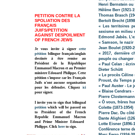
Henri Bernstein ou
Hélène Berr (1921-1
Thomas Brasch (19
PETITION CONTRE LA
SPOLIATION DES
Bertolt Brecht (1898
FRANÇAIS
« Les territoires 
JUIFS/PETITION
sexisme en milieu 
AGAINST DESPOILMENT
Edmond Jabès. L’ex
OF FRENCH JEWS
« Samson, le nazir
Jean Boulet (1920-20
Je vous invite à signer
cette
« 2017, dernière 
pétition
bilingue français/anglais
destinée à être remise au
peuple ou changer 
Président de la République
« Paul Celan : écri
Emmanuel Macron et au Premier
Dieter Schütt
ministre Edouard Philippe. Cette
« Le procès Céline
pétition s'impose car les Français
Proust, du Temps p
Juifs n'ont aucune organisation
« Paul Auster - Le 
pour les défendre. Cliquez
ici
« Blaise Cendrars 
pour signer.
Pierre Clostermann
« Ô vous, frères h
I invite you to sign that bilingual
petition
which will be passed on
Colette (1873-1954)
to President of the French
Pierre Dac. Du côté 
Republic
Emmanuel Macron
Dante Alighieri (12
and Prime Minister
Edouard
Lotte Eisner (1896-
Philippe
.
Click
here
to sign.
Conférence terne de
Marc Ferro (1924-20