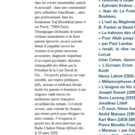
« Histoires d’Israë
dans les cercles intrafamilial, amical
« Ephraïm Kishon -
et associatif - dans une communauté
« Jean de La Font
juive orthodoxe francilienne -, ainsi
Bouhénic
que professionnel, dans les
« L’exil au Maghreb
Institutions Yad Mordekhaï (alors 4
rue Pavée, 75004 Paris).
B. Fenton et David 
Témoignages déchirants de jeunes
« La trahison des cl
victimes traumatisées et de leurs
« Pour Allah jusqu’
parents éprouvés, accusé souvent
» par Paul Landau
dénué d’empathie envers les
« Israël, le rêve i
victimes et en pleine inversion
Lurçat
accusatoire, diagnostic inquiétant
Izhar Cohen, dessina
d’un expert psychiatre, direction
« L’écrivain Ernst
remarquable des débats par le
Président de la Cour David de
Korth
Pas… Un procès pénal sur un sujet
Henry Lafont (1920-
sensible, aux enjeux juridiques,
« Métamorphoses d
juifs, moraux et médicaux devant
« L’énigme du fils 
inciter les parents et donateurs à une
Joseph Kessel (189
exigence vitale envers les
Doris Lessing (1919
institutions juives françaises
Jonathan Littell
accueillant des enfants. Cet article
« Ô vous, frères h
recourt, sans volonté de choquer,
aux termes précis pour désigner les
André Malraux (190
actes commis. J’évoquerai ce
Karl Marx (1818-188
procès lors de mon interview par
Pierre Mendès Fran
Radio Chalom Nitsan diffusée dès
« Mermoz » par Cat
le 26 mars 2026.