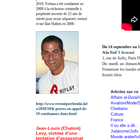
2010.
Fofana a été c
ondamné en
2009 à la réclusion criminelle à
perpétuité assortie de 22 ans de
sûreté pour avoir séquestré, torturé
et tué Ilan Halimi en 2006.
Du 14 septembre au 
A la
BnF I Arsenal
1, rue de Sully, Paris I
Du mardi au dimanch
Fermeture les lundis et
Entrée libre
Articles sur ce
Affaire al-Dura/I
Aviation/Mode/S
http://www.veroniquechemla.inf
Chrétiens
o/2010/10/le-proces-en-appel-de-
19-condamnes-dans.html
Culture
France
Il ou elle a dit...
Jean-Louis (Chalom)
Judaïsme/Juifs
Levy, victime d’une
Monde arabe/Is
tentative d’assassinat