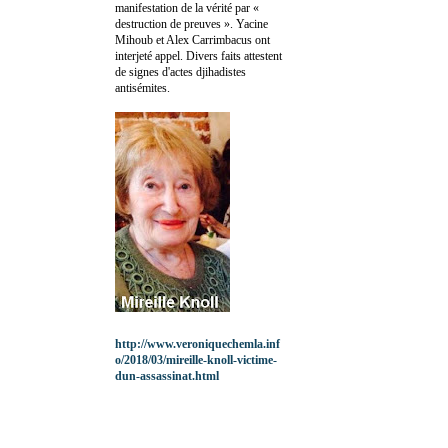
manifestation de la vérité par «
destruction de preuves ». Yacine
Mihoub et Alex Carrimbacus ont
interjeté appel. Divers faits attestent
de signes d'actes djihadistes
antisémites.
http://www.veroniquechemla.inf
o/2018/03/mireille-knoll-victime-
dun-assassinat.html