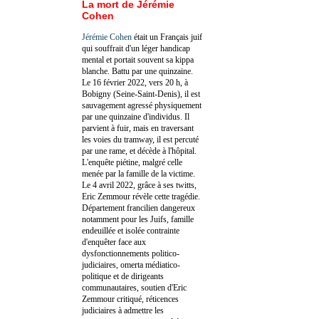
La mort de Jérémie
Cohen
Jérémie Cohen
était un Français juif
qui souffrait d'un léger handicap
mental et portait souvent sa kippa
blanche. Battu par une quinzaine.
Le 16 février 2022, vers 20 h, à
Bobigny (Seine-Saint-Denis), il est
sauvagement agressé physiquement
par une quinzaine d'individus. Il
parvient à fuir, mais en traversant
les voies du tramway, il est percuté
par une rame, et décède à l'hôpital.
L'enquête piétine, malgré celle
menée par la famille de la victime.
Le 4 avril 2022, grâce à ses twitts,
Eric Zemmour révèle cette tragédie.
Département francilien dangereux
notamment pour les Juifs, famille
endeuillée et isolée contrainte
d'enquêter face aux
dysfonctionnements politico-
judiciaires, omerta médiatico-
politique et de dirigeants
communautaires, soutien d'Eric
Zemmour critiqué, réticences
judiciaires à admettre les