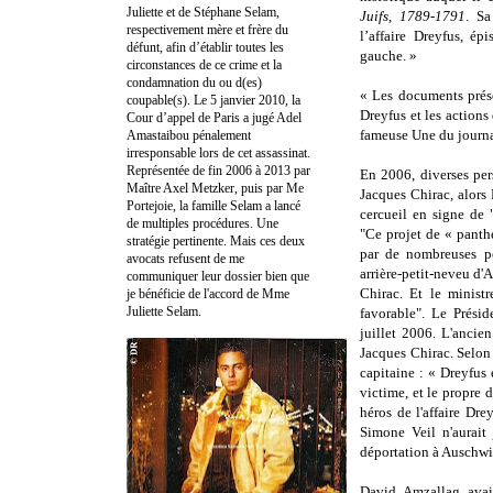
Juliette et de Stéphane Selam,
Juifs, 1789-1791
. Sa
respectivement mère et frère du
l’affaire Dreyfus, é
défunt, afin d’établir toutes les
gauche. »
circonstances de ce crime et la
condamnation du ou d(es)
« Les documents prése
coupable(s). Le 5 janvier 2010, la
Dreyfus et les action
Cour d’appel de Paris a jugé Adel
fameuse Une du journ
Amastaibou pénalement
irresponsable lors de cet assassinat.
Représentée de fin 2006 à 2013 par
En 2006, diverses per
Maître Axel Metzker, puis par Me
Jacques Chirac, alors
Portejoie, la famille Selam a lancé
cercueil en signe de 
de multiples procédures. Une
"Ce projet de « pant
stratégie pertinente. Mais ces deux
par de nombreuses per
avocats refusent de me
arrière-petit-neveu d'A
communiquer leur dossier bien que
Chirac. Et le ministr
je bénéficie de l'accord de Mme
Juliette Selam.
favorable". Le Prési
juillet 2006. L'anci
Jacques Chirac. Selon 
capitaine : « Dreyfus
victime, et le propre d
héros de l'affaire Dre
Simone Veil n'aurait 
déportation à Auschwitz
David Amzallag avai