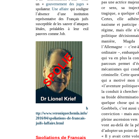
pas une actrice majeur
un «
gouvernement des juges
»
ce sens, sa traject
spoliateur.
Une affaire
qui souligne
tragique, a quelque c
l’absence d’une institution
Certes, elle adhèr
représentative des Français juifs
susceptible de les sauver d’attaques
nazisme et participe
létales, préalables à leur exil
régime, mais elle n’
pauvres comme Job.
politique décisionnai
manière, Magda
l’Allemagne – c’est-
ordinaire –, embarqué
qui va en plus la con
parcours permet d’éc
mécanismes qui condu
criminelle. Cette que
qui a motivé mon in
«l’aventure politique»
la conduit à chercher
sa froide déterminati
quelque chose qui n’
Goebbels, c’est aussi
h
ttp://www.veroniquechemla.info/
conviction – mais aussi
2016/04/spoliations-de-francais-
pleine ascension vers
juifs-laffaire.html
vont au-delà de la pér
d’adopter un point de
« Il y avait cette vol
Spoliations de Français