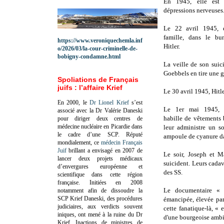
En 1945, elle est 
dépressions nerveuses
Le 22 avril 1945, el
famille, dans le bu
https://www.veroniquechemla.inf
Hitler.
o/2026/03/la-cour-criminelle-de-
bobigny-condamne.html
La veille de son suic
Goebbels en tire une g
Spoliations de Français
juifs : l’affaire Krief
Le 30 avril 1945, Hitl
En 2000, le
Dr Lionel Krief
s’est
Le 1er mai 1945,
associé avec la Dr Valérie Daneski
habille de vêtements 
pour diriger deux centres de
médecine nucléaire en Picardie dans
leur administre un s
le cadre d’une SCP.
Réputé
ampoule de cyanure d
mondialement, ce
médecin Français
Juif
brillant a envisagé en 2007 de
Le soir, Joseph et 
lancer deux projets médicaux
suicident. Leurs cadav
d’envergures européenne et
des SS.
scientifique dans cette région
française.
Initiées en 2008
Le documentaire «
notamment afin de dissoudre la
SCP Krief Daneski, des procédures
émancipée, élevée par
judiciaires, aux verdicts souvent
cette fanatique-là, « 
iniques, ont mené à la ruine du Dr
d'une bourgeoise ambi
Krief.
Inactions de ministres de