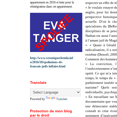
appartement en 2016 et lutte pour la
respecter un effet de ré
réintégration dans cet appartement.
« Je voulais essayer 
angles, pour lui donn
perspective historiq
actuelle. D’où le ch
spécialistes du IIIeR
disciplines de se pen
Nathan est aussi l’aut
à l’amant juif de Magd
». « Quant à Gérald 
radicalisation, il a 
extrême (Denoël, 2009)
http://www.veroniquechemla.inf
Comment des hommes o
o/2016/10/spoliations-de-
« La conviction, l’
francais-juifs-laffaire.html
l’endoctrinement n’in
opéré. Ce qui m’a int
temps, le temps du «
Translate
parfaitement insérée s
nazisme? Quels son
individuelle, psychique
« En travaillant sur 
Powered by
Translate
documentaire que vous
une démocratie stabl
Protection de mon blog
connaît ni crise éco
par le droit
sentiment d’insécurit