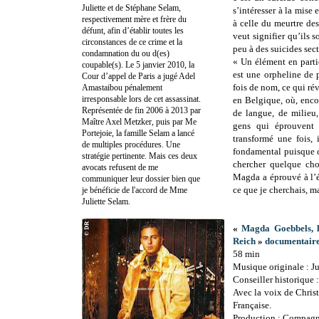
Juliette et de Stéphane Selam,
s’intéresser à la mise
respectivement mère et frère du
à celle du meurtre des 
défunt, afin d’établir toutes les
veut signifier qu’ils s
circonstances de ce crime et la
peu à des suicides sect
condamnation du ou d(es)
« Un élément en parti
coupable(s). Le 5 janvier 2010, la
est une orpheline de 
Cour d’appel de Paris a jugé Adel
fois de nom, ce qui ré
Amastaibou pénalement
irresponsable lors de cet assassinat.
en Belgique, où, enc
Représentée de fin 2006 à 2013 par
de langue, de milieu
Maître Axel Metzker, puis par Me
gens qui éprouvent 
Portejoie, la famille Selam a lancé
transformé une fois, 
de multiples procédures. Une
fondamental puisque c
stratégie pertinente. Mais ces deux
chercher quelque cho
avocats refusent de me
Magda a éprouvé à l’ég
communiquer leur dossier bien que
ce que je cherchais, mai
je bénéficie de l'accord de Mme
Juliette Selam.
«
Magda Goebbels, l
Reich
»
documentair
58 min
Musique originale : J
Conseiller historique
Avec la voix de Chris
Française.
Production : Compagni