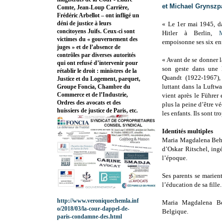
et Michael Grynszp
Comte, Jean-Loup Carrière,
Frédéric Arbellot – ont infligé un
déni de justice à leurs
« Le 1er mai 1945, da
concitoyens Juifs. Ceux-ci sont
Hitler à Berlin,
victimes du « gouvernement des
empoisonne ses six enf
juges » et de l’absence de
contrôles par diverses autorités
« Avant de se donner la
qui ont refusé d’intervenir pour
son geste dans une l
rétablir le droit : ministres de la
Quandt (1922-1967),
Justice et du Logement, parquet,
luttant dans la Luftw
Groupe Foncia, Chambre du
Commerce et de l’Industrie,
vient après le Führer
Ordres des avocats et des
plus la peine d’être vé
huissiers de justice de Paris, etc.
les enfants. Ils sont tr
Identités multiples
Maria Magdalena Behr
d’Oskar Ritschel, ing
l’époque.
Ses parents se marien
l’éducation de sa fille.
http://www.veroniquechemla.inf
Maria Magdalena Be
o/2018/03/la-cour-dappel-de-
Belgique.
paris-condamne-des.html