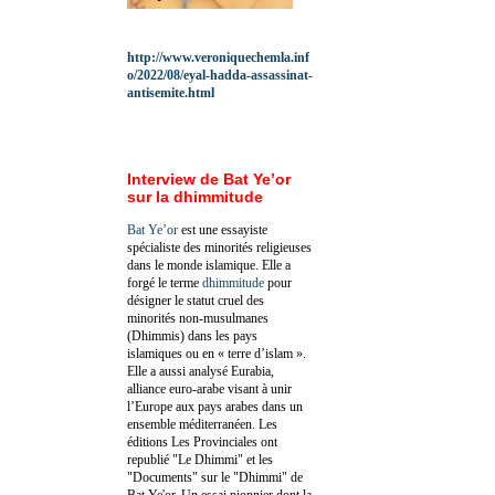
http://www.veroniquechemla.inf
o/2022/08/eyal-hadda-assassinat-
antisemite.html
Interview de Bat Ye’or
sur la dhimmitude
Bat Ye’or
est une essayiste
spécialiste des minorités religieuses
dans le monde islamique. Elle a
forgé le terme
dhimmitude
pour
désigner le statut cruel des
minorités non-musulmanes
(Dhimmis) dans les pays
islamiques ou en « terre d’islam ».
Elle a aussi analysé Eurabia,
alliance euro-arabe visant à unir
l’Europe aux pays arabes dans un
ensemble méditerranéen. Les
éditions Les Provinciales ont
republié "Le Dhimmi" et les
"Documents" sur le "Dhimmi" de
Bat Ye'or. Un essai pionnier dont la