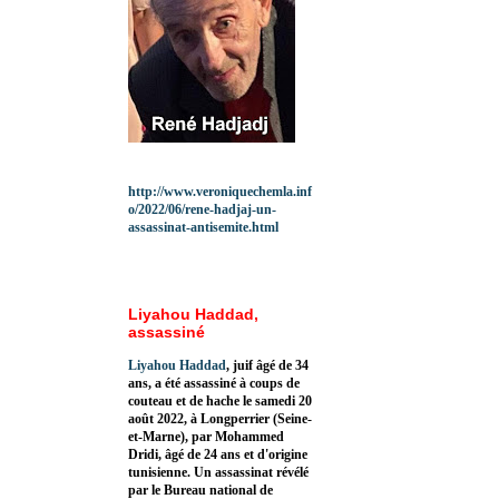
http://www.veroniquechemla.inf
o/2022/06/rene-hadjaj-un-
assassinat-antisemite.html
Liyahou Haddad,
assassiné
Liyahou Haddad
, juif âgé de 34
ans, a été assassiné à coups de
couteau et de hache le samedi 20
août 2022, à Longperrier (Seine-
et-Marne), par Mohammed
Dridi, âgé de 24 ans et d'origine
tunisienne. Un assassinat révélé
par le Bureau national de