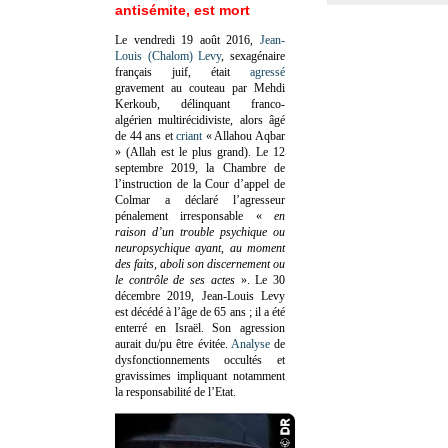
antisémite, est mort
Le vendredi 19 août 2016,
Jean-
Louis (Chalom) Levy
, sexagénaire
français juif, était
agressé
gravement au couteau par Mehdi
Kerkoub, délinquant franco-
algérien multirécidiviste, alors âgé
de 44 ans et
criant
« Allahou Aqbar
» (Allah est le plus grand). Le 12
septembre 2019, la Chambre de
l’instruction de la Cour d’appel de
Colmar a déclaré l’agresseur
pénalement irresponsable
«
en
raison d’un trouble psychique ou
neuropsychique ayant, au moment
des faits, aboli son discernement ou
le contrôle de ses actes
»
. Le 30
décembre 2019, Jean-Louis Levy
est décédé à l’âge de 65 ans ; il a été
enterré en Israël. Son agression
aurait du/pu être évitée.
Analyse
de
dysfonctionnements occultés et
gravissimes impliquant notamment
la responsabilité de l’Etat.