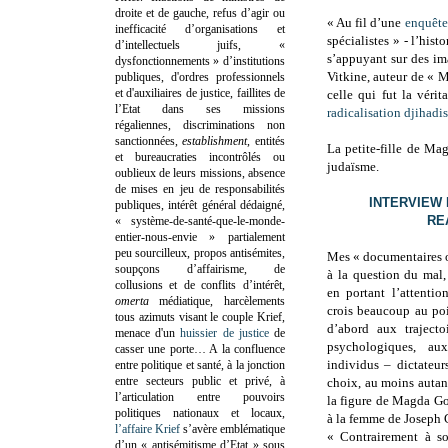
droite et de gauche, refus d’agir ou
« Au fil d’une
enquête
inefficacité d’organisations et
spécialistes » - l’his
d’intellectuels juifs, «
s’appuyant sur des im
dysfonctionnements » d’institutions
Vitkine, auteur de « Me
publiques, d'ordres professionnels
et d'auxiliaires de justice, faillites de
celle qui fut la véri
l’Etat dans ses missions
radicalisation djihadis
régaliennes, discriminations non
sanctionnées,
establishment
, entités
La petite-fille de M
et bureaucraties incontrôlés ou
judaïsme
.
oublieux de leurs missions, absence
de mises en jeu de responsabilités
INTERVIEW 
publiques, intérêt général dédaigné,
RE
« système-de-santé-que-le-monde-
entier-nous-envie » partialement
peu sourcilleux, propos antisémites,
Mes « documentaires 
soupçons d’affairisme, de
à la question du mal,
collusions et de conflits d’intérêt,
en portant l’attentio
omerta
médiatique, harcèlements
crois beaucoup au poi
tous azimuts visant le couple Krief,
d’abord aux trajecto
menace d'un
huissier de justice
de
psychologiques, au
casser une porte…
A la confluence
individus – dictateur
entre politique et santé, à la jonction
entre secteurs public et privé, à
choix, au moins autant
l’articulation entre pouvoirs
la figure de Magda Goe
politiques nationaux et locaux,
à la femme de Joseph 
l’affaire Krief
s’avère emblématique
« Contrairement à so
d’un « antisémitisme d’Etat » sous