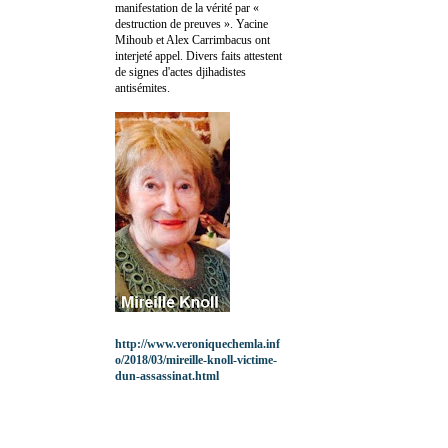
manifestation de la vérité par «
destruction de preuves ». Yacine
Mihoub et Alex Carrimbacus ont
interjeté appel. Divers faits attestent
de signes d'actes djihadistes
antisémites.
http://www.veroniquechemla.inf
o/2018/03/mireille-knoll-victime-
dun-assassinat.html