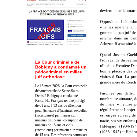
devient la collaboratr
Opposée au Lebensbo
« le nazisme une
fami
gomme le pan juif de s
interné dans un cam
Arlozoroff assassiné à 
Quand Joseph Goebb
Propagande du régime
La Cour criminelle de
rôle de « Première Dam
Bobigny a condamné un
bonne place, à des cé
pédocriminel en milieu
juif orthodoxe
visites d’Etat. La pr
grande mère du Reich 
Le 16 mars 2026, la Cour criminelle
départementale de Seine-Saint-
Fascinée par Hitler,
Denis à Bobigny a condamné
nombreuse aimante, dév
Pascal H., Français retraité juif âgé
de mère » remise pa
de 61 ans, à 13 ans de détention
régulièrement l’objet
pour (tentative d’)atteintes sexuelles
est érigée au rang de
(incestueuse) par majeur sur
mineurs de 15 ans, corruption de
nazie, ses six enfant
mineurs de 15 ans et viols
Hildegard (1934-19
(incestueux) par majeur sur mineurs
(1938-1945) et Heidr
de 15 ans. Des
infractions commises