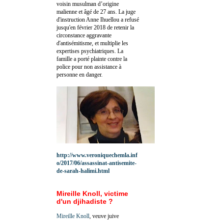
voisin musulman d’origine
malienne et âgé de 27 ans. La juge
d'instruction Anne Ihuellou a refusé
jusqu'en février 2018 de retenir la
circonstance aggravante
d'antisémitisme, et multiplie les
expertises psychiatriques. La
famille a porté plainte contre la
police pour non assistance à
personne en danger.
http://www.veroniquechemla.inf
o/2017/06/assassinat-antisemite-
de-sarah-halimi.html
Mireille Knoll, victime
d'un djihadiste ?
Mireille Knoll
, veuve juive