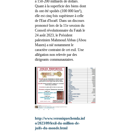
à 150-200 milliards de dollars.
Quant à la superficie des biens dont
ils ont été spoliés (100 000 km²),
elle est cinq fois supérieure à celle
de l'Etat d'Israël. Dans un discours
prononcé lors de la 11e session du
Conseil révolutionnaire du Fatah le
24 août 2023, le Président
palestinien Mahmoud Abbas (Abou
Mazen) a nié notamment le
caractère contraint de cet exil. Une
allégation non relevée par des
dirigeants communautaires.
http://www.veroniquechemla.inf
o/2023/09/lexil-du-million-de-
juifs-du-monde.html