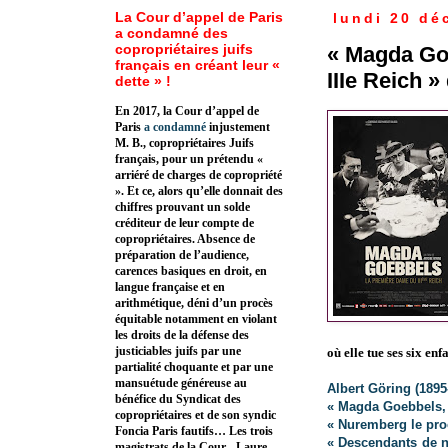
La Cour d’appel de Paris
lundi 20 dé
a condamné des
copropriétaires juifs
« Magda Go
français en créant leur «
IIIe Reich »
dette » !
En 2017, la Cour d’appel de
Paris
a condamné
injustement
M. B., copropriétaires Juifs
français, pour un prétendu «
arriéré de charges de copropriété
». Et ce, alors qu’elle donnait des
chiffres prouvant un solde
créditeur de leur compte de
copropriétaires. Absence de
préparation de l’audience,
carences basiques en droit, en
langue française et en
arithmétique, déni d’un procès
équitable notamment en violant
les droits de la défense des
justiciables juifs par une
où elle tue ses six enf
partialité choquante et par une
mansuétude généreuse au
Albert Göring (1895
bénéfice du Syndicat des
« Magda Goebbels, 
copropriétaires et de son syndic
« Nuremberg le pro
Foncia Paris fautifs… Les trois
« Descendants de na
magistrats de la Cour - Laure