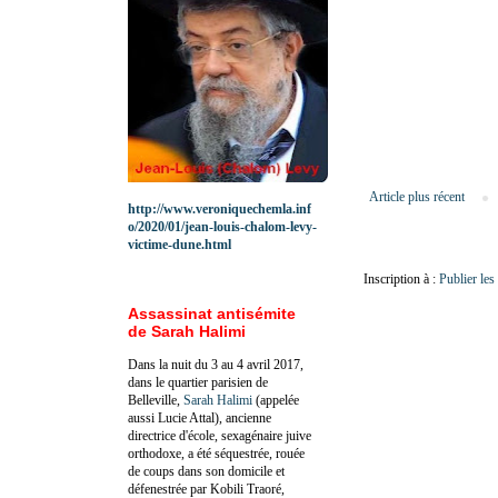
Article plus récent
http://www.veroniquechemla.inf
o/2020/01/jean-louis-chalom-levy-
victime-dune.html
Inscription à :
Publier le
Assassinat antisémite
de Sarah Halimi
Dans la nuit du 3 au 4 avril 2017,
dans le quartier parisien de
Belleville,
Sarah Halimi
(appelée
aussi Lucie Attal), ancienne
directrice d'école, sexagénaire juive
orthodoxe, a été séquestrée, rouée
de coups dans son domicile et
défenestrée par Kobili Traoré,