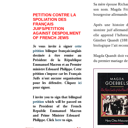
Sa mère épouse Richard
son nom. Magda Frie
bourgeoise allemande
PETITION CONTRE LA
SPOLIATION DES
FRANÇAIS
Après une histoire d
JUIFS/PETITION
sioniste juif alleman
AGAINST DESPOILMENT
elle apprend l’hébreu
OF FRENCH JEWS
Günther Quandt (1881
biologique l’ait recon
Je vous invite à signer
cette
pétition
bilingue français/anglais
destinée à être remise au
Magda Quandt doit vei
Président de la République
du premier mariage de 
Emmanuel Macron et au Premier
ministre Edouard Philippe. Cette
pétition s'impose car les Français
Juifs n'ont aucune organisation
pour les défendre. Cliquez
ici
pour signer.
I invite you to sign that bilingual
petition
which will be passed on
to President of the French
Republic
Emmanuel Macron
and Prime Minister
Edouard
Philippe
.
Click
here
to sign.