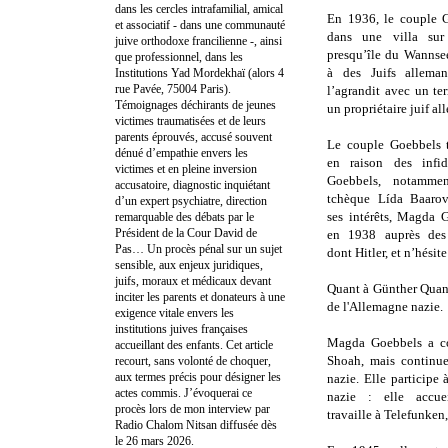
dans les cercles intrafamilial, amical
En 1936, le couple G
et associatif - dans une communauté
dans une villa sur
juive orthodoxe francilienne -, ainsi
presqu’île du Wannse
que professionnel, dans les
à des Juifs alleman
Institutions Yad Mordekhaï (alors 4
rue Pavée, 75004 Paris).
l’agrandit avec un te
Témoignages déchirants de jeunes
un propriétaire juif al
victimes traumatisées et de leurs
parents éprouvés, accusé souvent
Le couple Goebbels t
dénué d’empathie envers les
en raison des infid
victimes et en pleine inversion
Goebbels, notammen
accusatoire, diagnostic inquiétant
tchèque Lída Baarov
d’un expert psychiatre, direction
ses intérêts, Magda 
remarquable des débats par le
Président de la Cour David de
en 1938 auprès des 
Pas… Un procès pénal sur un sujet
dont Hitler, et n’hésit
sensible, aux enjeux juridiques,
juifs, moraux et médicaux devant
Quant à Günther Quandt,
inciter les parents et donateurs à une
de l'Allemagne nazie.
exigence vitale envers les
institutions juives françaises
Magda Goebbels a co
accueillant des enfants. Cet article
Shoah, mais continu
recourt, sans volonté de choquer,
aux termes précis pour désigner les
nazie. Elle participe à
actes commis. J’évoquerai ce
nazie : elle accuei
procès lors de mon interview par
travaille à Telefunken,
Radio Chalom Nitsan diffusée dès
le 26 mars 2026.