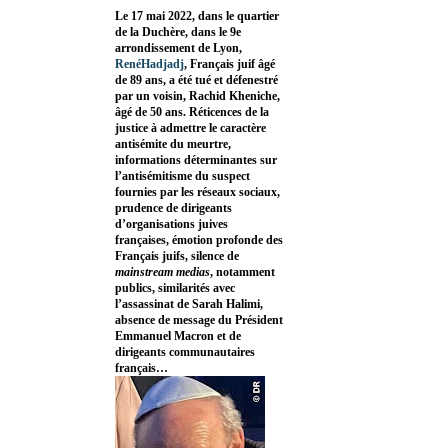
Le 17 mai 2022, dans le quartier
de la Duchère, dans le 9e
arrondissement de Lyon,
RenéHadjadj
, Français juif âgé
de 89 ans, a été tué et défenestré
par un voisin, Rachid Kheniche,
âgé de 50 ans. Réticences de la
justice à admettre le caractère
antisémite du meurtre,
informations déterminantes sur
l’antisémitisme du suspect
fournies par les réseaux sociaux,
prudence de dirigeants
d’organisations juives
françaises, émotion profonde des
Français juifs, silence de
mainstream medias
, notamment
publics, similarités avec
l’assassinat de Sarah Halimi,
absence de message du Président
Emmanuel Macron et de
dirigeants communautaires
français…