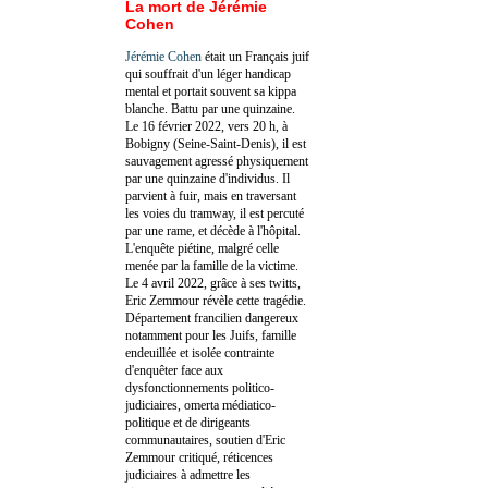
La mort de Jérémie
Cohen
Jérémie Cohen
était un Français juif
qui souffrait d'un léger handicap
mental et portait souvent sa kippa
blanche. Battu par une quinzaine.
Le 16 février 2022, vers 20 h, à
Bobigny (Seine-Saint-Denis), il est
sauvagement agressé physiquement
par une quinzaine d'individus. Il
parvient à fuir, mais en traversant
les voies du tramway, il est percuté
par une rame, et décède à l'hôpital.
L'enquête piétine, malgré celle
menée par la famille de la victime.
Le 4 avril 2022, grâce à ses twitts,
Eric Zemmour révèle cette tragédie.
Département francilien dangereux
notamment pour les Juifs, famille
endeuillée et isolée contrainte
d'enquêter face aux
dysfonctionnements politico-
judiciaires, omerta médiatico-
politique et de dirigeants
communautaires, soutien d'Eric
Zemmour critiqué, réticences
judiciaires à admettre les