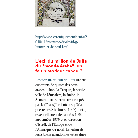
http://www.veroniquechemla.info/2
010/11/interview-de-david-g-
littman-et-de-paul.html
L'exil du million de Juifs
du "monde Arabe", un
fait historique tabou ?
Environ un million de Juifs
ont été
contraints de quitter des pays
arabes, l’Iran, la Turquie, la vieille
ville de Jérusalem, la Judée, la
Samarie - trois territoires occupés
par la (Trans)Jordanie jusqu'à la
guerre des Six-Jours (1967) -, etc.,
essentiellement des années 1940
aux années 1970 et en direction
d'Israël, de l'Europe et de
l'Amérique du nord. La valeur de
leurs biens abandonnés est évaluée