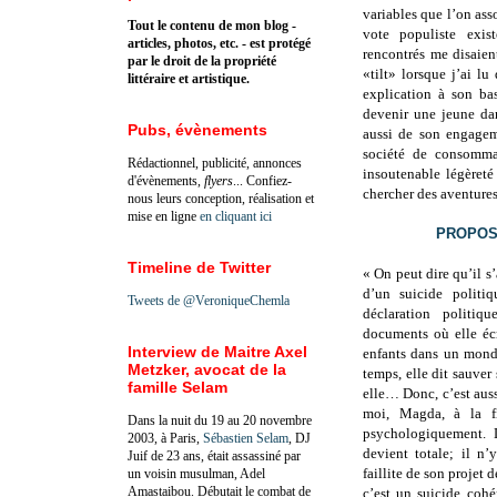
variables que l’on ass
Tout le contenu de mon blog -
vote populiste exist
articles, photos, etc. - est protégé
rencontrés me disaie
par le droit de la propriété
«tilt» lorsque j’ai l
littéraire et artistique.
explication à son ba
devenir une jeune dam
Pubs, évènements
aussi de son engage
société de consomma
Rédactionnel, publicité, annonces
insoutenable légèreté
d'évènements,
flyers
... Confiez-
chercher des aventures 
nous leurs conception, réalisation et
mise en ligne
en cliquant ici
PROPOS
Timeline de Twitter
« On peut dire qu’il s
d’un suicide politiq
Tweets de @VeroniqueChemla
déclaration politiq
documents où elle écr
Interview de Maitre Axel
enfants dans un mond
Metzker, avocat de la
temps, elle dit sauver
famille Selam
elle… Donc, c’est aus
moi, Magda, à la fi
Dans la nuit du 19 au 20 novembre
psychologiquement. L
2003, à Paris,
Sébastien Selam
, DJ
devient totale; il n
Juif de 23 ans, était assassiné par
faillite de son projet d
un voisin musulman, Adel
Amastaibou. Débutait le combat de
c’est un suicide cohé