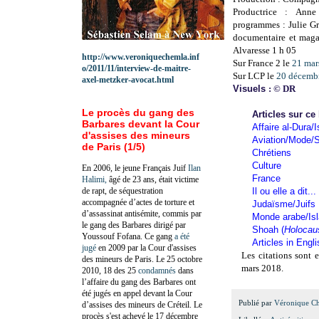
Productrice : Anne
programmes : Julie Gr
documentaire et magaz
Alvaresse 1 h 05
http://www.veroniquechemla.inf
Sur France 2 le
21 mar
o/2011/11/interview-de-maitre-
Sur LCP le
20 décembr
axel-metzker-avocat.html
Visuels
: © DR
Le procès du gang des
Articles sur ce
Barbares devant la Cour
Affaire al-Dura/I
d'assises des mineurs
Aviation/Mode/S
de Paris (1/5)
Chrétiens
Culture
En 2006, le jeune Français Juif
Ilan
France
Halimi,
âgé de 23 ans, était victime
de rapt, de séquestration
Il ou elle a dit...
accompagnée d’actes de torture et
Judaïsme/Juifs
d’assassinat antisémite, commis par
Monde arabe/Is
le gang des Barbares dirigé par
Shoah (
Holocau
Youssouf Fofana. Ce gang
a été
Articles in Engl
jugé
en 2009 par la Cour d'assises
Les citations sont e
des mineurs de Paris. Le 25 octobre
mars 2018.
2010, 18 des 25
condamnés
dans
l’affaire du gang des Barbares ont
été jugés en appel devant la Cour
Publié par
Véronique C
d’assises des mineurs de Créteil. Le
procès s'est achevé le 17 décembre