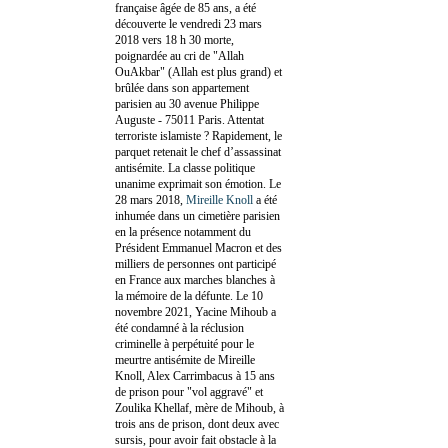
française âgée de 85 ans, a été
découverte le vendredi 23 mars
2018 vers 18 h 30 morte,
poignardée au cri de "Allah
OuAkbar" (Allah est plus grand) et
brûlée dans son appartement
parisien au 30 avenue Philippe
Auguste - 75011 Paris. Attentat
terroriste islamiste ? Rapidement, le
parquet retenait le chef d’assassinat
antisémite. La classe politique
unanime exprimait son émotion. Le
28 mars 2018,
Mireille Knoll
a été
inhumée dans un cimetière parisien
en la présence notamment du
Président Emmanuel Macron et des
milliers de personnes ont participé
en France aux marches blanches à
la mémoire de la défunte. Le 10
novembre 2021, Yacine Mihoub a
été condamné à la réclusion
criminelle à perpétuité pour le
meurtre antisémite de Mireille
Knoll, Alex Carrimbacus à 15 ans
de prison pour "vol aggravé" et
Zoulika Khellaf, mère de Mihoub, à
trois ans de prison, dont deux avec
sursis, pour avoir fait obstacle à la