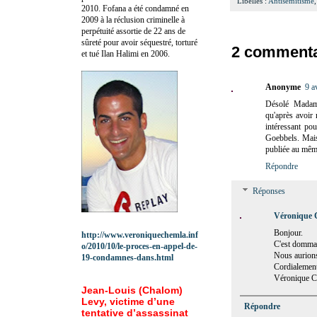
Libellés :
Antisémitisme
2010.
Fofana a été c
ondamné en
2009 à la réclusion criminelle à
perpétuité assortie de 22 ans de
sûreté pour avoir séquestré, torturé
2 commenta
et tué Ilan Halimi en 2006.
Anonyme
9 a
Désolé Madame
qu'après avoir 
intéressant po
Goebbels. Mais
publiée au mêm
Répondre
Réponses
Véronique 
Bonjour.
http://www.veroniquechemla.inf
C'est dommag
o/2010/10/le-proces-en-appel-de-
Nous aurions
19-condamnes-dans.html
Cordialement
Véronique 
Jean-Louis (Chalom)
Levy, victime d’une
Répondre
tentative d’assassinat