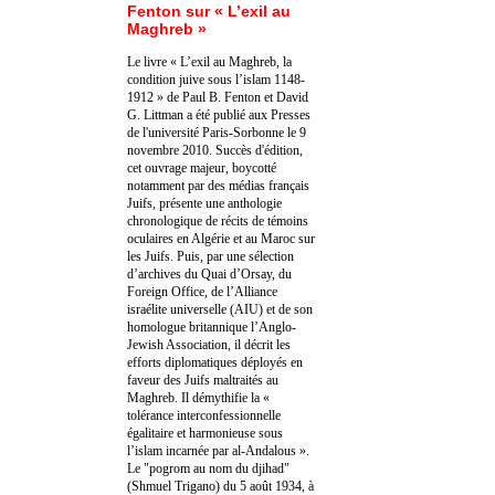
Fenton sur « L’exil au
Maghreb »
Le livre « L’exil au Maghreb, la
condition juive sous l’islam 1148-
1912 » de Paul B. Fenton et David
G. Littman a été publié aux Presses
de l'université Paris-Sorbonne le 9
novembre 2010. Succès d'édition,
cet ouvrage majeur, boycotté
notamment par des médias français
Juifs, présente une anthologie
chronologique de récits de témoins
oculaires en Algérie et au Maroc sur
les Juifs. Puis, par une sélection
d’archives du Quai d’Orsay, du
Foreign Office, de l’Alliance
israélite universelle (AIU) et de son
homologue britannique l’Anglo-
Jewish Association, il décrit les
efforts diplomatiques déployés en
faveur des Juifs maltraités au
Maghreb. Il démythifie la «
tolérance interconfessionnelle
égalitaire et harmonieuse sous
l’islam incarnée par al-Andalous ».
Le "pogrom au nom du djihad"
(Shmuel Trigano) du 5 août 1934, à