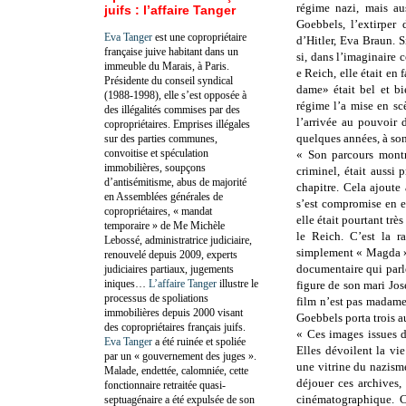
régime nazi, mais au
juifs : l’affaire Tanger
Goebbels, l’extirper 
Eva Tanger
est une copropriétaire
d’Hitler, Eva Braun. S
française juive habitant dans un
si, dans l’imaginaire c
immeuble du Marais, à Paris.
e Reich, elle était en
Présidente du conseil syndical
dame» était bel et b
(1988-1998), elle s’est opposée à
régime l’a mise en sc
des illégalités commises par des
l’arrivée au pouvoir 
copropriétaires. Emprises illégales
quelques années, à so
sur des parties communes,
convoitise et spéculation
« Son parcours montr
immobilières, soupçons
criminel, était auss
d’antisémitisme, abus de majorité
chapitre. Cela ajoute 
en Assemblées générales de
s’est compromise en e
copropriétaires, « mandat
elle était pourtant trè
temporaire » de Me Michèle
le Reich. C’est la ra
Lebossé, administratrice judiciaire,
simplement « Magda »,
renouvelé depuis 2009, experts
documentaire qui parl
judiciaires partiaux, jugements
iniques…
L’affaire Tanger
illustre le
figure de son mari Jo
processus de spoliations
film n’est pas madame
immobilières depuis 2000 visant
Goebbels porta trois a
des copropriétaires français juifs.
« Ces images issues d
Eva Tanger
a été ruinée et spoliée
Elles dévoilent la v
par un « gouvernement des juges ».
une vitrine du nazisme,
Malade, endettée, calomniée, cette
déjouer ces archives,
fonctionnaire retraitée quasi-
cinématographique. C
septuagénaire a été expulsée de son