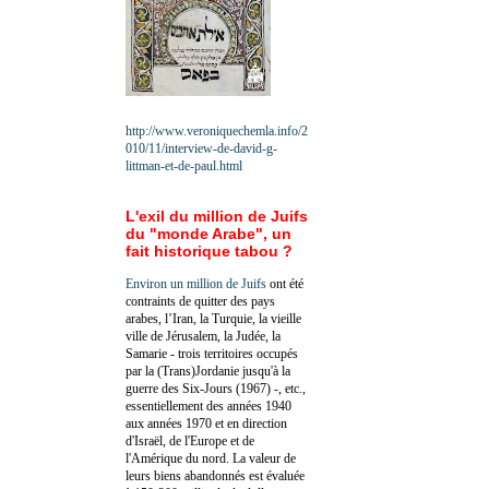
http://www.veroniquechemla.info/2
010/11/interview-de-david-g-
littman-et-de-paul.html
L'exil du million de Juifs
du "monde Arabe", un
fait historique tabou ?
Environ un million de Juifs
ont été
contraints de quitter des pays
arabes, l’Iran, la Turquie, la vieille
ville de Jérusalem, la Judée, la
Samarie - trois territoires occupés
par la (Trans)Jordanie jusqu'à la
guerre des Six-Jours (1967) -, etc.,
essentiellement des années 1940
aux années 1970 et en direction
d'Israël, de l'Europe et de
l'Amérique du nord. La valeur de
leurs biens abandonnés est évaluée