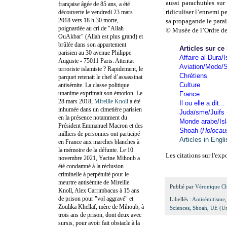
aussi parachutées su
française âgée de 85 ans, a été
ridiculiser l’ennemi p
découverte le vendredi 23 mars
2018 vers 18 h 30 morte,
sa propagande le parai
poignardée au cri de "Allah
© Musée de l’Ordre de
OuAkbar" (Allah est plus grand) et
brûlée dans son appartement
Articles sur ce
parisien au 30 avenue Philippe
Affaire al-Dura/I
Auguste - 75011 Paris. Attentat
Aviation/Mode/S
terroriste islamiste ? Rapidement, le
Chrétiens
parquet retenait le chef d’assassinat
Culture
antisémite. La classe politique
unanime exprimait son émotion. Le
France
28 mars 2018,
Mireille Knoll
a été
Il ou elle a dit...
inhumée dans un cimetière parisien
Judaïsme/Juifs
en la présence notamment du
Monde arabe/Is
Président Emmanuel Macron et des
Shoah (
Holocau
milliers de personnes ont participé
Articles in Engl
en France aux marches blanches à
la mémoire de la défunte. Le 10
Les citations sur l'ex
novembre 2021, Yacine Mihoub a
été condamné à la réclusion
criminelle à perpétuité pour le
meurtre antisémite de Mireille
Publié par
Véronique C
Knoll, Alex Carrimbacus à 15 ans
de prison pour "vol aggravé" et
Libellés :
Antisémitisme
Zoulika Khellaf, mère de Mihoub, à
Sciences
,
Shoah
,
UE (Un
trois ans de prison, dont deux avec
sursis, pour avoir fait obstacle à la