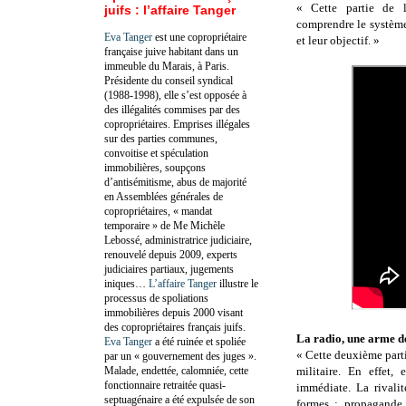
« Cette partie de 
juifs : l’affaire Tanger
comprendre le système
Eva Tanger
est une copropriétaire
et leur objectif. »
française juive habitant dans un
immeuble du Marais, à Paris.
Présidente du conseil syndical
(1988-1998), elle s’est opposée à
des illégalités commises par des
copropriétaires. Emprises illégales
sur des parties communes,
convoitise et spéculation
immobilières, soupçons
d’antisémitisme, abus de majorité
en Assemblées générales de
copropriétaires, « mandat
temporaire » de Me Michèle
Lebossé, administratrice judiciaire,
renouvelé depuis 2009, experts
judiciaires partiaux, jugements
iniques…
L’affaire Tanger
illustre le
processus de spoliations
immobilières depuis 2000 visant
des copropriétaires français juifs.
La radio, une arme d
Eva Tanger
a été ruinée et spoliée
« Cette deuxième part
par un « gouvernement des juges ».
Malade, endettée, calomniée, cette
militaire. En effet, 
fonctionnaire retraitée quasi-
immédiate. La rivalit
septuagénaire a été expulsée de son
formes : propagande,