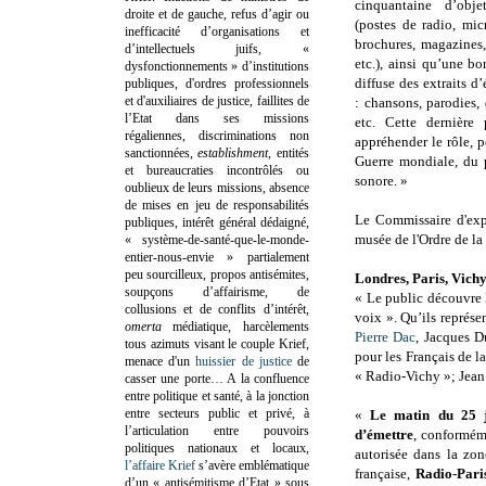
cinquantaine d’obj
droite et de gauche, refus d’agir ou
(postes de radio, micro
inefficacité d’organisations et
brochures, magazines,
d’intellectuels juifs, «
etc.), ainsi qu’une bo
dysfonctionnements » d’institutions
diffuse des extraits d
publiques, d'ordres professionnels
et d'auxiliaires de justice, faillites de
: chansons, parodies, 
l’Etat dans ses missions
etc. Cette dernière
régaliennes, discriminations non
appréhender le rôle, 
sanctionnées,
establishment
, entités
Guerre mondiale, du 
et bureaucraties incontrôlés ou
sonore. »
oublieux de leurs missions, absence
de mises en jeu de responsabilités
Le Commissaire d'exp
publiques, intérêt général dédaigné,
musée de l'Ordre de la
« système-de-santé-que-le-monde-
entier-nous-envie » partialement
peu sourcilleux, propos antisémites,
Londres, Paris, Vich
soupçons d’affairisme, de
« Le public découvre l
collusions et de conflits d’intérêt,
voix ». Qu’ils représe
omerta
médiatique, harcèlements
Pierre Dac
, Jacques D
tous azimuts visant le couple Krief,
pour les Français de 
menace d'un
huissier de justice
de
« Radio-Vichy »; Jean 
casser une porte…
A la confluence
entre politique et santé, à la jonction
entre secteurs public et privé, à
«
Le matin du 25 ju
l’articulation entre pouvoirs
d’émettre
, conforméme
politiques nationaux et locaux,
autorisée dans la zo
l’affaire Krief
s’avère emblématique
française,
Radio-Paris
d’un « antisémitisme d’Etat » sous