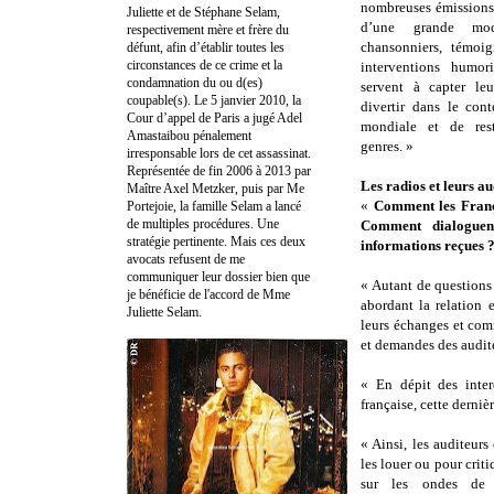
nombreuses émissions
Juliette et de Stéphane Selam,
d’une grande mod
respectivement mère et frère du
chansonniers, témoig
défunt, afin d’établir toutes les
circonstances de ce crime et la
interventions humori
condamnation du ou d(es)
servent à capter le
coupable(s). Le 5 janvier 2010, la
divertir dans le con
Cour d’appel de Paris a jugé Adel
mondiale et de rest
Amastaibou pénalement
genres. »
irresponsable lors de cet assassinat.
Représentée de fin 2006 à 2013 par
Les radios et leurs a
Maître Axel Metzker, puis par Me
«
Comment les França
Portejoie, la famille Selam a lancé
de multiples procédures. Une
Comment dialoguent
stratégie pertinente. Mais ces deux
informations reçues 
avocats refusent de me
communiquer leur dossier bien que
« Autant de questions
je bénéficie de l'accord de Mme
abordant la relation 
Juliette Selam.
leurs échanges et com
et demandes des audit
« En dépit des inter
française, cette derniè
« Ainsi, les auditeur
les louer ou pour crit
sur les ondes de R