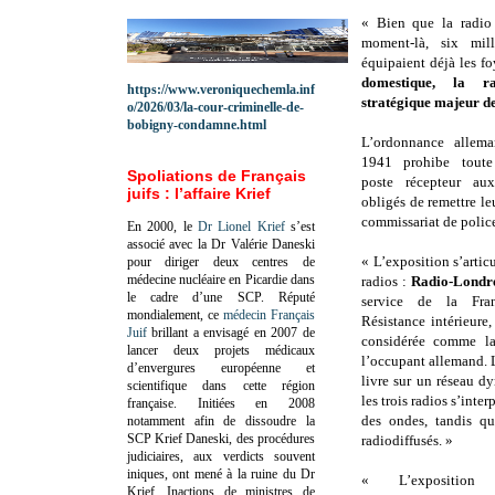
« Bien que la radio
moment-là, six mil
équipaient déjà les fo
domestique, la r
https://www.veroniquechemla.inf
stratégique majeur d
o/2026/03/la-cour-criminelle-de-
bobigny-condamne.html
L’ordonnance allem
1941 prohibe toute
Spoliations de Français
poste récepteur au
juifs : l’affaire Krief
obligés de remettre l
commissariat de polic
En 2000, le
Dr Lionel Krief
s’est
associé avec la Dr Valérie Daneski
« L’exposition s’articu
pour diriger deux centres de
médecine nucléaire en Picardie dans
radios :
Radio-Londr
le cadre d’une SCP.
Réputé
service de la Fra
mondialement, ce
médecin Français
Résistance intérieure
Juif
brillant a envisagé en 2007 de
considérée comme la
lancer deux projets médicaux
l’occupant allemand. La
d’envergures européenne et
livre sur un réseau dy
scientifique dans cette région
les trois radios s’inte
française.
Initiées en 2008
des ondes, tandis qu
notamment afin de dissoudre la
SCP Krief Daneski, des procédures
radiodiffusés. »
judiciaires, aux verdicts souvent
iniques, ont mené à la ruine du Dr
« L’exposition
Krief.
Inactions de ministres de