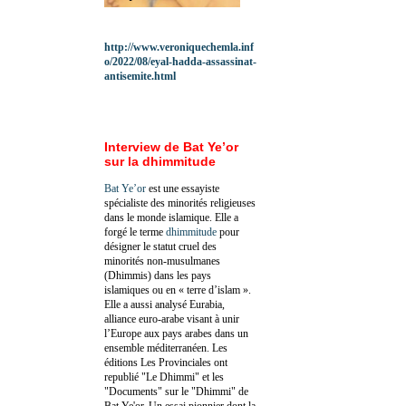
http://www.veroniquechemla.inf
o/2022/08/eyal-hadda-assassinat-
antisemite.html
Interview de Bat Ye’or
sur la dhimmitude
Bat Ye’or
est une essayiste
spécialiste des minorités religieuses
dans le monde islamique. Elle a
forgé le terme
dhimmitude
pour
désigner le statut cruel des
minorités non-musulmanes
(Dhimmis) dans les pays
islamiques ou en « terre d’islam ».
Elle a aussi analysé Eurabia,
alliance euro-arabe visant à unir
l’Europe aux pays arabes dans un
ensemble méditerranéen. Les
éditions Les Provinciales ont
republié "Le Dhimmi" et les
"Documents" sur le "Dhimmi" de
Bat Ye'or. Un essai pionnier dont la