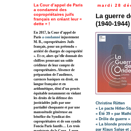
La Cour d’appel de Paris
mardi 28 d
a condamné des
copropriétaires juifs
La guerre d
français en créant leur «
(1940-1944)
dette » !
En 2017, la Cour d’appel de
Paris
a condamné
injustement
M. B., copropriétaires Juifs
français, pour un prétendu «
arriéré de charges de copropriété
». Et ce, alors qu’elle donnait des
chiffres prouvant un solde
créditeur de leur compte de
copropriétaires. Absence de
préparation de l’audience,
carences basiques en droit, en
langue française et en
arithmétique, déni d’un procès
équitable notamment en violant
les droits de la défense des
justiciables juifs par une
Christine Rütten
partialité choquante et par une
« Le pacte Hitler-S
mansuétude généreuse au
« Été 39 » par Math
bénéfice du Syndicat des
« Drôle de guerre »
copropriétaires et de son syndic
« La blonde provin
Foncia Paris fautifs… Les trois
par Klaus Salge et
magistrats de la Cour - Laure