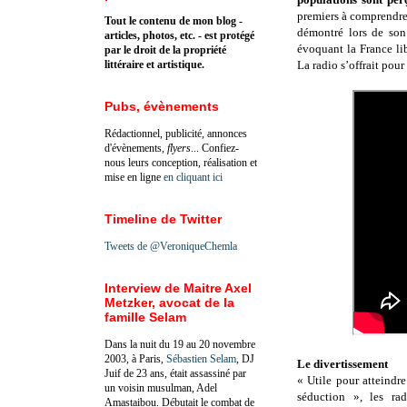
premiers à comprendre q
Tout le contenu de mon blog -
démontré lors de son
articles, photos, etc. - est protégé
évoquant la France lib
par le droit de la propriété
littéraire et artistique.
La radio s’offrait pour 
Pubs, évènements
Rédactionnel, publicité, annonces
d'évènements,
flyers
... Confiez-
nous leurs conception, réalisation et
mise en ligne
en cliquant ici
Timeline de Twitter
Tweets de @VeroniqueChemla
Interview de Maitre Axel
Metzker, avocat de la
famille Selam
Dans la nuit du 19 au 20 novembre
2003, à Paris,
Sébastien Selam
, DJ
Le divertissement
Juif de 23 ans, était assassiné par
« Utile pour atteindre
un voisin musulman, Adel
séduction », les ra
Amastaibou. Débutait le combat de