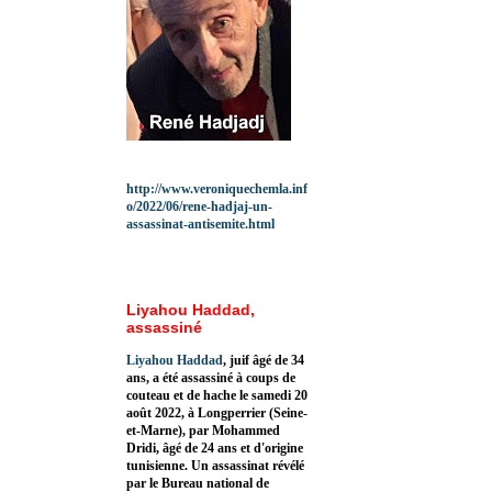
http://www.veroniquechemla.inf
o/2022/06/rene-hadjaj-un-
assassinat-antisemite.html
Liyahou Haddad,
assassiné
Liyahou Haddad
, juif âgé de 34
ans, a été assassiné à coups de
couteau et de hache le samedi 20
août 2022, à Longperrier (Seine-
et-Marne), par Mohammed
Dridi, âgé de 24 ans et d'origine
tunisienne. Un assassinat révélé
par le Bureau national de