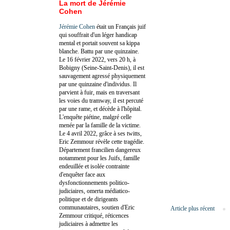
La mort de Jérémie
Cohen
Jérémie Cohen
était un Français juif
qui souffrait d'un léger handicap
mental et portait souvent sa kippa
blanche. Battu par une quinzaine.
Le 16 février 2022, vers 20 h, à
Bobigny (Seine-Saint-Denis), il est
sauvagement agressé physiquement
par une quinzaine d'individus. Il
parvient à fuir, mais en traversant
les voies du tramway, il est percuté
par une rame, et décède à l'hôpital.
L'enquête piétine, malgré celle
menée par la famille de la victime.
Le 4 avril 2022, grâce à ses twitts,
Eric Zemmour révèle cette tragédie.
Département francilien dangereux
notamment pour les Juifs, famille
endeuillée et isolée contrainte
d'enquêter face aux
dysfonctionnements politico-
judiciaires, omerta médiatico-
politique et de dirigeants
communautaires, soutien d'Eric
Article plus récent
Zemmour critiqué, réticences
judiciaires à admettre les