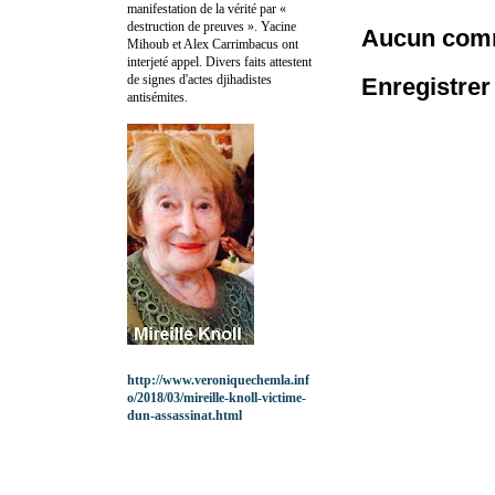
manifestation de la vérité par «
destruction de preuves ». Yacine
Aucun comm
Mihoub et Alex Carrimbacus ont
interjeté appel. Divers faits attestent
de signes d'actes djihadistes
Enregistre
antisémites.
http://www.veroniquechemla.inf
o/2018/03/mireille-knoll-victime-
dun-assassinat.html