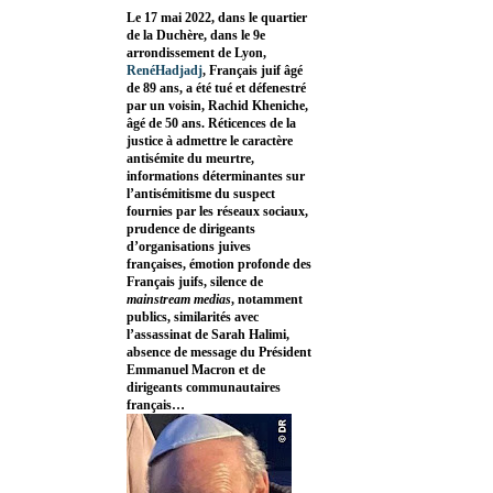
Le 17 mai 2022, dans le quartier
de la Duchère, dans le 9e
arrondissement de Lyon,
RenéHadjadj
, Français juif âgé
de 89 ans, a été tué et défenestré
par un voisin, Rachid Kheniche,
âgé de 50 ans. Réticences de la
justice à admettre le caractère
antisémite du meurtre,
informations déterminantes sur
l’antisémitisme du suspect
fournies par les réseaux sociaux,
prudence de dirigeants
d’organisations juives
françaises, émotion profonde des
Français juifs, silence de
mainstream medias
, notamment
publics, similarités avec
l’assassinat de Sarah Halimi,
absence de message du Président
Emmanuel Macron et de
dirigeants communautaires
français…