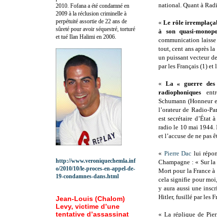
national. Quant à Radi
2010.
Fofana a été c
ondamné en
2009 à la réclusion criminelle à
perpétuité assortie de 22 ans de
«
Le rôle irremplaça
sûreté pour avoir séquestré, torturé
à son quasi-monop
et tué Ilan Halimi en 2006.
communication laisse 
tout, cent ans après l
un puissant vecteur d
par les Français (1) et
«
La « guerre des 
radiophoniques
entr
Schumann (Honneur et
l’orateur de Radio-Pa
est secrétaire d’État 
radio le 10 mai 1944. I
et l’accuse de ne pas ê
«
Pierre Dac
lui répo
http://www.veroniquechemla.inf
Champagne : « Sur la 
o/2010/10/le-proces-en-appel-de-
Mort pour la France à 
19-condamnes-dans.html
cela signifie pour moi,
y aura aussi une inscr
Hitler, fusillé par les F
Jean-Louis (Chalom)
Levy, victime d’une
tentative d’assassinat
« La réplique de Pier