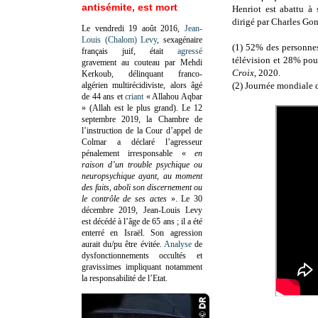
antisémite, est mort
Henriot est abattu à
dirigé par Charles Go
Le vendredi 19 août 2016,
Jean-
Louis (Chalom) Levy
, sexagénaire
(1) 52% des personnes
français juif, était
agressé
télévision et 28% pou
gravement au couteau par Mehdi
Croix
, 2020.
Kerkoub, délinquant franco-
algérien multirécidiviste, alors âgé
(2) Journée mondiale 
de 44 ans et
criant
« Allahou Aqbar
» (Allah est le plus grand). Le 12
septembre 2019, la Chambre de
l’instruction de la Cour d’appel de
Colmar a déclaré l’agresseur
pénalement irresponsable
«
en
raison d’un trouble psychique ou
neuropsychique ayant, au moment
des faits, aboli son discernement ou
le contrôle de ses actes
»
. Le 30
décembre 2019, Jean-Louis Levy
est décédé à l’âge de 65 ans ; il a été
enterré en Israël. Son agression
aurait du/pu être évitée.
Analyse
de
dysfonctionnements occultés et
gravissimes impliquant notamment
la responsabilité de l’Etat.