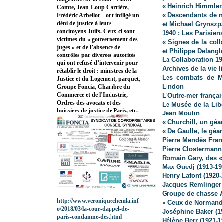
« Heinrich Himmler
Comte, Jean-Loup Carrière,
« Descendants de na
Frédéric Arbellot – ont infligé un
déni de justice à leurs
et Michael Grynszp
concitoyens Juifs. Ceux-ci sont
1940 : Les Parisien
victimes du « gouvernement des
« Signes de la coll
juges » et de l’absence de
et Philippe Delangl
contrôles par diverses autorités
La Collaboration 1
qui ont refusé d’intervenir pour
Archives de la vie l
rétablir le droit : ministres de la
Les combats de Mi
Justice et du Logement, parquet,
Lindon
Groupe Foncia, Chambre du
Commerce et de l’Industrie,
L'Outre-mer françai
Ordres des avocats et des
Le Musée de la Lib
huissiers de justice de Paris, etc.
Jean Moulin
« Churchill, un géa
« De Gaulle, le géa
Pierre Mendès Fran
Pierre Clostermann
Romain Gary, des «
Max Guedj (1913-19
Henry Lafont (1920-
Jacques Remlinger 
Groupe de chasse A
http://www.veroniquechemla.inf
« Ceux de Normand
o/2018/03/la-cour-dappel-de-
Joséphine Baker (1
paris-condamne-des.html
Hélène Berr (1921-1