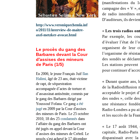
(manifestations du 
campagne des « V », et
de radio interdites 
D’auditeurs, ils devie
http://www.veroniquechemla.inf
o/2011/11/interview-de-maitre-
«
Les trois radios ont
axel-metzker-avocat.html
Par exemple, les cou
d’évaluer l’état de l
organisent de leur c
Le procès du gang des
l’organisme de résist
Barbares devant la Cour
des sondés se déclare
d'assises des mineurs
de Paris (1/5)
Les stations peuvent 
pour continuer d’accro
En 2006, le jeune Français Juif
Ilan
Halimi,
âgé de 23 ans, était victime
« Durant quatre ans, 
de rapt, de séquestration
de la Radiodiffusion na
accompagnée d’actes de torture et
acceptable le projet 
d’assassinat antisémite, commis par
des ondes », celle de
le gang des Barbares dirigé par
Youssouf Fofana. Ce gang
a été
une résistance fondé
jugé
en 2009 par la Cour d'assises
Radio-Londres a pu ain
des mineurs de Paris. Le 25 octobre
et les succès de la Fra
2010, 18 des 25
condamnés
dans
l’affaire du gang des Barbares ont
« Le 17 août 1944, d
été jugés en appel devant la Cour
capitale, Radio-Pari
d’assises des mineurs de Créteil. Le
disparaissait avec la
procès s'est achevé le 17 décembre