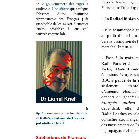
moyens financiers, fou
un «
gouvernement des juges
»
Paris relaie l’idéolog
spoliateur.
Une affaire
qui souligne
l’absence d’une institution
« La
Radiodiffusion n
représentative des Français juifs
susceptible de les sauver d’attaques
létales, préalables à leur exil
« Elle
commence à éme
pauvres comme Job.
au profit d’une ligne
vers la promotion de l
maréchal Pétain. »
« Face à la main mi
Radio-Paris et à la r
Vichy,
Radio-Londr
émissions françaises 
BBC
à partir de la 
seulement trent
d’antenne.
Honneur
dépend du général
Français parlent
dépendant, elle, d
h
ttp://www.veroniquechemla.info/
Radio-Londres est alo
2016/04/spoliations-de-francais-
connaître aux Françai
juifs-laffaire.html
des mouvements de Rés
la propagande allemand
Spoliations de Français