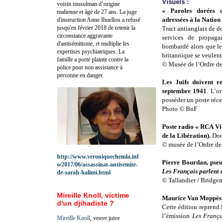
Visuels :
voisin musulman d’origine
« Paroles dorées 
malienne et âgé de 27 ans. La juge
adressées à la Nation
d'instruction Anne Ihuellou a refusé
jusqu'en février 2018 de retenir la
Tract antianglais de do
circonstance aggravante
services de propaga
d'antisémitisme, et multiplie les
bombardé alors que le
expertises psychiatriques. La
britannique se veulent
famille a porté plainte contre la
© Musée de l’Ordre de
police pour non assistance à
personne en danger.
Les Juifs doivent r
septembre 1941
. L’o
posséder un poste réce
Photo © BnF
Poste radio « RCA Vi
de la Libération).
Don
© musée de l’Ordre de 
http://www.veroniquechemla.inf
Pierre Bourdan, pse
o/2017/06/assassinat-antisemite-
Les Français parlent
de-sarah-halimi.html
© Tallandier / Bridg
Mireille Knoll, victime
Maurice Van Moppès, 
d'un djihadiste ?
Cette édition reprend
l’émission
Les França
Mireille Knoll
, veuve juive