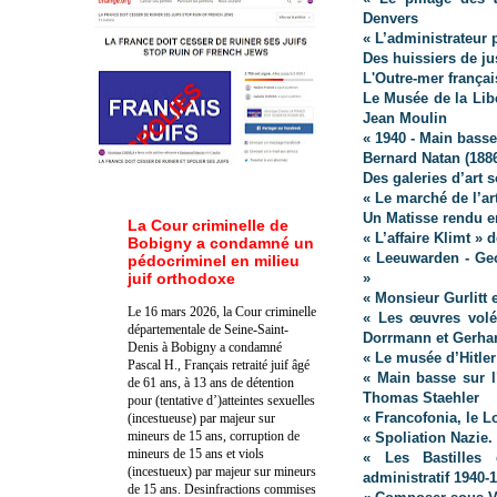
Denvers
« L’administrateur 
Des huissiers de ju
L'Outre-mer françai
Le Musée de la Lib
Jean Moulin
« 1940 - Main basse
Bernard Natan (188
Des galeries d’art s
« Le marché de l’ar
Un Matisse rendu e
La Cour criminelle de
« L’affaire Klimt »
Bobigny a condamné un
« Leeuwarden - Ge
pédocriminel en milieu
juif orthodoxe
»
« Monsieur Gurlitt 
Le 16 mars 2026, la Cour criminelle
« Les œuvres volée
départementale de Seine-Saint-
Dorrmann et Gerhar
Denis à Bobigny a condamné
« Le musée d’Hitle
Pascal H., Français retraité juif âgé
« Main basse sur l
de 61 ans, à 13 ans de détention
Thomas Staehler
pour (tentative d’)atteintes sexuelles
« Francofonia, le 
(incestueuse) par majeur sur
mineurs de 15 ans, corruption de
« Spoliation Nazie.
mineurs de 15 ans et viols
« Les Bastilles 
(incestueux) par majeur sur mineurs
administratif 1940-
de 15 ans. Des
infractions commises