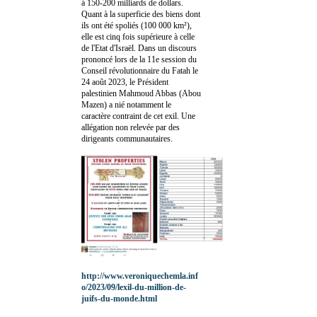
à 150-200 milliards de dollars.
Quant à la superficie des biens dont
ils ont été spoliés (100 000 km²),
elle est cinq fois supérieure à celle
de l'Etat d'Israël. Dans un discours
prononcé lors de la 11e session du
Conseil révolutionnaire du Fatah le
24 août 2023, le Président
palestinien Mahmoud Abbas (Abou
Mazen) a nié notamment le
caractère contraint de cet exil. Une
allégation non relevée par des
dirigeants communautaires.
http://www.veroniquechemla.inf
o/2023/09/lexil-du-million-de-
juifs-du-monde.html