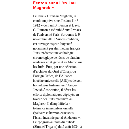
Fenton sur « L’exil au
Maghreb »
Le livre « L’exil au Maghreb, la
condition juive sous l’islam 1148-
1912 » de Paul B. Fenton et David
G. Littman a été publié aux Presses
de l'université Paris-Sorbonne le 9
novembre 2010. Succès d'édition,
cet ouvrage majeur, boycotté
notamment par des médias français
Juifs, présente une anthologie
chronologique de récits de témoins
oculaires en Algérie et au Maroc sur
les Juifs. Puis, par une sélection
d’archives du Quai d’Orsay, du
Foreign Office, de l’Alliance
israélite universelle (AIU) et de son
homologue britannique l’Anglo-
Jewish Association, il décrit les
efforts diplomatiques déployés en
faveur des Juifs maltraités au
Maghreb. Il démythifie la «
tolérance interconfessionnelle
égalitaire et harmonieuse sous
l’islam incarnée par al-Andalous ».
Le "pogrom au nom du djihad"
(Shmuel Trigano) du 5 août 1934, à