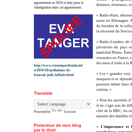
appartement en 2016 et lutte pour la
distance, résistance, e
réintégration dans cet appartement.
« Radio-Paris, détenu
nazie en Allemagne. Ai
du bienfait de la coll
la nécessité du Service
« Radio-Londres, de s
privations du pays oc
maréchal Pétain. Émise
censurées en France, e
des mots d’ordre à la 
http://www.veroniquechemla.inf
o/2016/10/spoliations-de-
« Les « grandes voix 
francais-juifs-laffaire.html
moquent et se réponden
poursuit même dans d’a
cinéma. »
Translate
« Pour les autorités d’
il ne s’agit pas de d
côté de la BBC, les o
Powered by
Translate
rassurer des familles 
Protection de mon blog
«
L’importance et 
par le droit
populations sont per