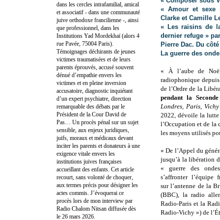
« Composer sous V
dans les cercles intrafamilial, amical
« Amour et sexe s
et associatif - dans une communauté
Clarke et Camille 
juive orthodoxe francilienne -, ainsi
« Les raisins de 
que professionnel, dans les
dernier refuge » pa
Institutions Yad Mordekhaï (alors 4
rue Pavée, 75004 Paris).
Pierre Dac. Du côté 
Témoignages déchirants de jeunes
La guerre des ondes
victimes traumatisées et de leurs
parents éprouvés, accusé souvent
« À l’aube de Noël
dénué d’empathie envers les
radiophonique depuis 
victimes et en pleine inversion
de l’Ordre de la Libér
accusatoire, diagnostic inquiétant
pendant la Seconde
d’un expert psychiatre, direction
Londres, Paris, Vich
remarquable des débats par le
Président de la Cour David de
2022, dévoile la lutte
Pas… Un procès pénal sur un sujet
l’Occupation et de la
sensible, aux enjeux juridiques,
les moyens utilisés pou
juifs, moraux et médicaux devant
inciter les parents et donateurs à une
« De l’Appel du génér
exigence vitale envers les
jusqu’à la libération 
institutions juives françaises
« guerre des onde
accueillant des enfants. Cet article
s’affronter l’équipe
recourt, sans volonté de choquer,
aux termes précis pour désigner les
sur l’antenne de la B
actes commis. J’évoquerai ce
(BBC), la radio all
procès lors de mon interview par
Radio-Paris et la Radi
Radio Chalom Nitsan diffusée dès
Radio-Vichy ») de l’Ét
le 26 mars 2026.