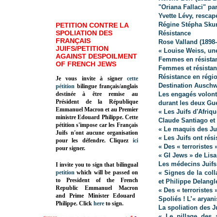
"Oriana Fallaci" pa
Yvette Lévy, rescap
Régine Stépha Skur
PETITION CONTRE LA
SPOLIATION DES
Résistance
FRANÇAIS
Rose Valland (1898
JUIFS/PETITION
« Louise Weiss, un
AGAINST DESPOILMENT
Femmes en résista
OF FRENCH JEWS
Femmes et résista
Résistance en régi
Je vous invite à signer
cette
Destination Auschw
pétition
bilingue français/anglais
destinée à être remise au
Les engagés volonta
Président de la République
durant les deux Gu
Emmanuel Macron et au Premier
« Les Juifs d'Afri
ministre Edouard Philippe. Cette
Claude Santiago et
pétition s'impose car les Français
« Le maquis des Jui
Juifs n'ont aucune organisation
« Les Juifs ont rés
pour les défendre. Cliquez
ici
« Des « terroristes 
pour signer.
« GI Jews » de Lis
Les médecins Juifs
I invite you to sign that bilingual
petition
which will be passed on
« Signes de la coll
to President of the French
et Philippe Delangl
Republic
Emmanuel Macron
« Des « terroristes 
and Prime Minister
Edouard
Spoliés ! L’« arya
Philippe
.
Click
here
to sign.
La spoliation des Ju
« Le pillage des 