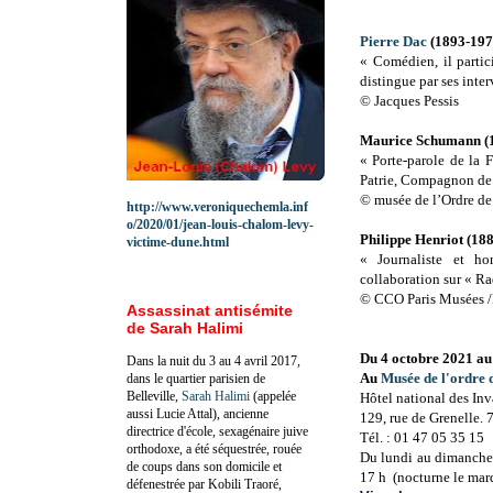
Pierre Dac
(1893-197
« Comédien, il partic
distingue par ses inte
© Jacques Pessis
Maurice Schumann (
« Porte-parole de la 
Patrie, Compagnon de 
© musée de l’Ordre de
http://www.veroniquechemla.inf
o/2020/01/jean-louis-chalom-levy-
Philippe Henriot (18
victime-dune.html
« Journaliste et ho
collaboration sur « Ra
© CCO Paris Musées /M
Assassinat antisémite
de Sarah Halimi
Du 4 octobre 2021 au
Dans la nuit du 3 au 4 avril 2017,
Au
Musée de l'ordre 
dans le quartier parisien de
Belleville,
Sarah Halimi
(appelée
Hôtel national des Inv
aussi Lucie Attal), ancienne
129, rue de Grenelle. 
directrice d'école, sexagénaire juive
Tél. : 01 47 05 35 15
orthodoxe, a été séquestrée, rouée
Du lundi au dimanche, 
de coups dans son domicile et
17 h (nocturne le mard
défenestrée par Kobili Traoré,