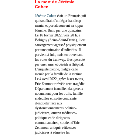
La mort de Jérémie
Cohen
Jérémie Cohen
était un Français juif
qui souffrait d'un léger handicap
mental et portait souvent sa kippa
blanche. Battu par une quinzaine.
Le 16 février 2022, vers 20 h, à
Bobigny (Seine-Saint-Denis), il est
sauvagement agressé physiquement
par une quinzaine d'individus. Il
parvient à fuir, mais en traversant
les voies du tramway, il est percuté
par une rame, et décède à l'hôpital.
L'enquête piétine, malgré celle
menée par la famille de la victime.
Le 4 avril 2022, grâce à ses twitts,
Eric Zemmour révèle cette tragédie.
Département francilien dangereux
notamment pour les Juifs, famille
endeuillée et isolée contrainte
d'enquêter face aux
dysfonctionnements politico-
judiciaires, omerta médiatico-
politique et de dirigeants
communautaires, soutien d'Eric
Zemmour critiqué, réticences
judiciaires à admettre les