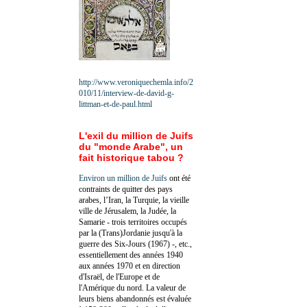
http://www.veroniquechemla.info/2
010/11/interview-de-david-g-
littman-et-de-paul.html
L'exil du million de Juifs
du "monde Arabe", un
fait historique tabou ?
Environ un million de Juifs
ont été
contraints de quitter des pays
arabes, l’Iran, la Turquie, la vieille
ville de Jérusalem, la Judée, la
Samarie - trois territoires occupés
par la (Trans)Jordanie jusqu'à la
guerre des Six-Jours (1967) -, etc.,
essentiellement des années 1940
aux années 1970 et en direction
d'Israël, de l'Europe et de
l'Amérique du nord. La valeur de
leurs biens abandonnés est évaluée