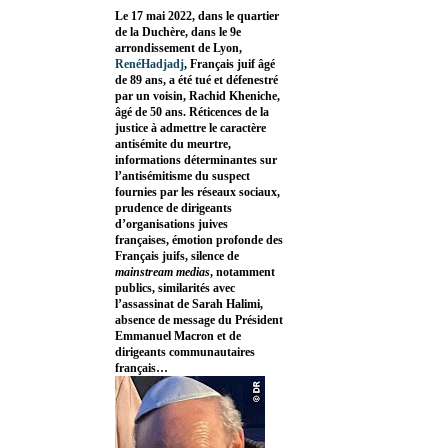
Le 17 mai 2022, dans le quartier
de la Duchère, dans le 9e
arrondissement de Lyon,
RenéHadjadj
, Français juif âgé
de 89 ans, a été tué et défenestré
par un voisin, Rachid Kheniche,
âgé de 50 ans. Réticences de la
justice à admettre le caractère
antisémite du meurtre,
informations déterminantes sur
l’antisémitisme du suspect
fournies par les réseaux sociaux,
prudence de dirigeants
d’organisations juives
françaises, émotion profonde des
Français juifs, silence de
mainstream medias
, notamment
publics, similarités avec
l’assassinat de Sarah Halimi,
absence de message du Président
Emmanuel Macron et de
dirigeants communautaires
français…