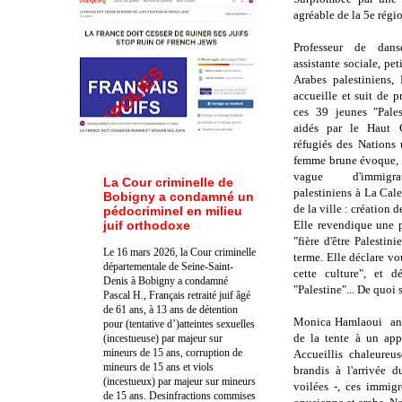
agréable de la 5e régi
Professeur de dan
assistante sociale, pet
Arabes palestiniens
accueille et suit de pr
ces 39 jeunes "Pales
aidés par le Haut 
réfugiés des Nations 
femme brune évoque, s
vague d'immigra
La Cour criminelle de
palestiniens à La Cale
Bobigny a condamné un
de la ville : création
pédocriminel en milieu
juif orthodoxe
Elle revendique une p
"fière d'être Palestin
Le 16 mars 2026, la Cour criminelle
terme. Elle déclare v
départementale de Seine-Saint-
cette culture", et 
Denis à Bobigny a condamné
"Palestine"... De quoi 
Pascal H., Français retraité juif âgé
de 61 ans, à 13 ans de détention
Monica Hamlaoui anti
pour (tentative d’)atteintes sexuelles
de la tente à un app
(incestueuse) par majeur sur
mineurs de 15 ans, corruption de
Accueillis chaleureu
mineurs de 15 ans et viols
brandis à l'arrivée
(incestueux) par majeur sur mineurs
voilées -, ces immigr
de 15 ans. Des
infractions commises