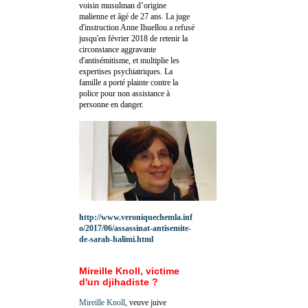
voisin musulman d’origine
malienne et âgé de 27 ans. La juge
d'instruction Anne Ihuellou a refusé
jusqu'en février 2018 de retenir la
circonstance aggravante
d'antisémitisme, et multiplie les
expertises psychiatriques. La
famille a porté plainte contre la
police pour non assistance à
personne en danger.
http://www.veroniquechemla.inf
o/2017/06/assassinat-antisemite-
de-sarah-halimi.html
Mireille Knoll, victime
d'un djihadiste ?
Mireille Knoll
, veuve juive