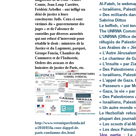
Al-Fateh, le webma
Comte, Jean-Loup Carrière,
« Israéliens, Pales
Frédéric Arbellot – ont infligé un
déni de justice à leurs
« Des milliards dan
concitoyens Juifs. Ceux-ci sont
Sabrina Dittus
victimes du « gouvernement des
Le keffieh, c’est te
juges » et de l’absence de
The UNRWA Commiss
contrôles par diverses autorités
L’UNRWA (Office de
qui ont refusé d’intervenir pour
réfugiés de Palesti
rétablir le droit : ministres de la
Les Arabes de « Jé
Justice et du Logement, parquet,
« L’Autre Jérusale
Groupe Foncia, Chambre du
Commerce et de l’Industrie,
« Le chanteur de G
Ordres des avocats et des
« L’Insulte » par Zi
huissiers de justice de Paris, etc.
« Des Palestiniens 
« Israéliens, Pales
« L’appel de Gaza. 
« Passeurs » par 
« Gaza, la vie » pa
« Des Palestiniens 
« Israéliens, Pales
« Un autre monde »
Le Hezbollah refus
plupart des journali
http://www.veroniquechemla.inf
« Les scouts d'al-
o/2018/03/la-cour-dappel-de-
« Les deux Palestin
paris-condamne-des.html
1ère partie :
Le