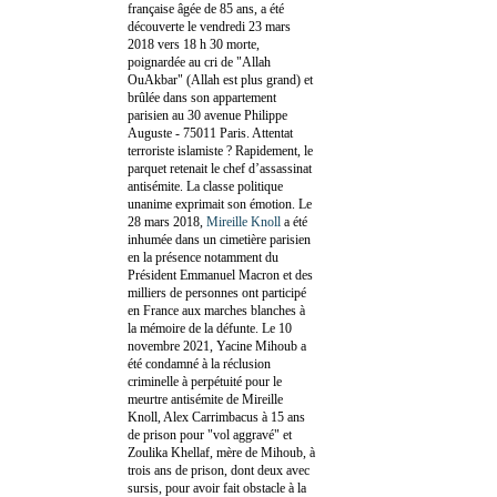
française âgée de 85 ans, a été
découverte le vendredi 23 mars
2018 vers 18 h 30 morte,
poignardée au cri de "Allah
OuAkbar" (Allah est plus grand) et
brûlée dans son appartement
parisien au 30 avenue Philippe
Auguste - 75011 Paris. Attentat
terroriste islamiste ? Rapidement, le
parquet retenait le chef d’assassinat
antisémite. La classe politique
unanime exprimait son émotion. Le
28 mars 2018,
Mireille Knoll
a été
inhumée dans un cimetière parisien
en la présence notamment du
Président Emmanuel Macron et des
milliers de personnes ont participé
en France aux marches blanches à
la mémoire de la défunte. Le 10
novembre 2021, Yacine Mihoub a
été condamné à la réclusion
criminelle à perpétuité pour le
meurtre antisémite de Mireille
Knoll, Alex Carrimbacus à 15 ans
de prison pour "vol aggravé" et
Zoulika Khellaf, mère de Mihoub, à
trois ans de prison, dont deux avec
sursis, pour avoir fait obstacle à la