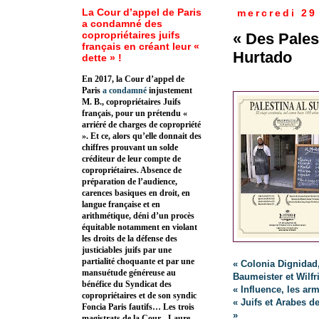
La Cour d’appel de Paris
mercredi 29
a condamné des
copropriétaires juifs
« Des Pales
français en créant leur «
Hurtado
dette » !
En 2017, la Cour d’appel de
Paris
a condamné
injustement
M. B., copropriétaires Juifs
français, pour un prétendu «
arriéré de charges de copropriété
». Et ce, alors qu’elle donnait des
chiffres prouvant un solde
créditeur de leur compte de
copropriétaires. Absence de
préparation de l’audience,
carences basiques en droit, en
langue française et en
arithmétique, déni d’un procès
équitable notamment en violant
les droits de la défense des
justiciables juifs par une
partialité choquante et par une
« Colonia Dignidad,
mansuétude généreuse au
Baumeister et Wilf
bénéfice du Syndicat des
« Influence, les ar
copropriétaires et de son syndic
« Juifs et Arabes d
Foncia Paris fautifs… Les trois
»
magistrats de la Cour - Laure