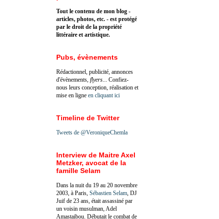
Tout le contenu de mon blog -
articles, photos, etc. - est protégé
par le droit de la propriété
littéraire et artistique.
Pubs, évènements
Rédactionnel, publicité, annonces
d'évènements,
flyers
... Confiez-
nous leurs conception, réalisation et
mise en ligne
en cliquant ici
Timeline de Twitter
Tweets de @VeroniqueChemla
Interview de Maitre Axel
Metzker, avocat de la
famille Selam
Dans la nuit du 19 au 20 novembre
2003, à Paris,
Sébastien Selam
, DJ
Juif de 23 ans, était assassiné par
un voisin musulman, Adel
Amastaibou. Débutait le combat de