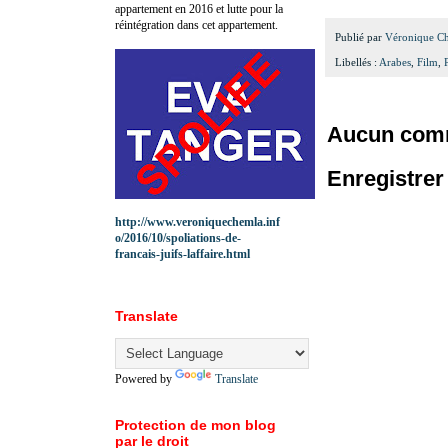
appartement en 2016 et lutte pour la
réintégration dans cet appartement.
Publié par
Véronique C
Libellés :
Arabes
,
Film
,
Aucun comm
Enregistre
http://www.veroniquechemla.inf
o/2016/10/spoliations-de-
francais-juifs-laffaire.html
Translate
Powered by
Translate
Protection de mon blog
par le droit