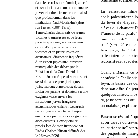
onusienne et arabe. N
dans les cercles intrafamilial, amical
et associatif - dans une communauté
La réalisatrice film
juive orthodoxe francilienne -, ainsi
école palestinienne l
que professionnel, dans les
du lever du drapeau..
Institutions Yad Mordekhaï (alors 4
rue Pavée, 75004 Paris).
élèves qui chantent l
Témoignages déchirants de jeunes
l'"amour de la patrie
victimes traumatisées et de leurs
toute éternité" et q
parents éprouvés, accusé souvent
pas" (
sic
). Où est leu
dénué d’empathie envers les
leur pays, le Chil
victimes et en pleine inversion
palestinien et irakie
accusatoire, diagnostic inquiétant
reconstituent avec des
d’un expert psychiatre, direction
remarquable des débats par le
Président de la Cour David de
Quant à Basem, ce bo
Pas… Un procès pénal sur un sujet
apprécie la "belle vie
sensible, aux enjeux juridiques,
loyer, la baisse des c
juifs, moraux et médicaux devant
dans son offre. Ce jeu
inciter les parents et donateurs à une
quelques années. Il se 
exigence vitale envers les
di, je ne serai pas dit
institutions juives françaises
un malaise", expliqu
accueillant des enfants. Cet article
recourt, sans volonté de choquer,
aux termes précis pour désigner les
Basem se résoud à qui
actes commis. J’évoquerai ce
avoir trouvé du trava
procès lors de mon interview par
ce "visionnaire" s'ins
Radio Chalom Nitsan diffusée dès
des paquets de mini-g
le 26 mars 2026.