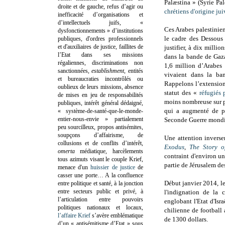
Palæstina » (Syrie Pal
droite et de gauche, refus d’agir ou
chrétiens d'origine jui
inefficacité d’organisations et
d’intellectuels juifs, «
Ces Arabes palestinien
dysfonctionnements » d’institutions
le cadre des Dessous 
publiques, d'ordres professionnels
et d'auxiliaires de justice, faillites de
justifier, à dix millio
l’Etat dans ses missions
dans la bande de Gaza
régaliennes, discriminations non
1,6 million d’Arabes 
sanctionnées,
establishment
, entités
vivaient dans la b
et bureaucraties incontrôlés ou
Rappelons l’extension
oublieux de leurs missions, absence
statut des «
réfugiés 
de mises en jeu de responsabilités
moins nombreuse sur p
publiques, intérêt général dédaigné,
qui a augmenté de pr
« système-de-santé-que-le-monde-
entier-nous-envie » partialement
Seconde Guerre mondia
peu sourcilleux, propos antisémites,
soupçons d’affairisme, de
Une attention inverse
collusions et de conflits d’intérêt,
Exodus
,
The Story o
omerta
médiatique, harcèlements
contraint d'environ un
tous azimuts visant le couple Krief,
partie de Jérusalem d
menace d'un
huissier de justice
de
casser une porte…
A la confluence
Début janvier 2014, l
entre politique et santé, à la jonction
entre secteurs public et privé, à
l'indignation de la 
l’articulation entre pouvoirs
englobant l'Etat d'Isr
politiques nationaux et locaux,
chilienne de football
l’affaire Krief
s’avère emblématique
de 1300 dollars.
d’un « antisémitisme d’Etat » sous