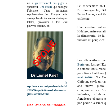
un «
gouvernement des juges
»
Le
19 décembre 2021, 
spoliateur.
Une affaire
qui souligne
l'extrême-gauche, Ga
l’absence d’une institution
Punta Arenas, a été él
représentative des Français juifs
susceptible de les sauver d’attaques
chilienne.
létales, préalables à leur exil
pauvres comme Job.
Une élection salu
Hidalgo, maire sociali
la démocratie, de la 
victoire du peuple chil
Les déclarations pa
Boric
ont fustigé l'Etat
2 octobre 2019, recev
pour Roch HaChana (N
avait twitté
: "
La Co
Chile me envía un tar
h
año nuevo judio,
ttp://www.veroniquechemla.info/
compromiso cn "u
2016/04/spoliations-de-francais-
juifs-laffaire.html
inclusiva, solidari
Agradezco el gesto p
por pedirle a Israel 
Spoliations de Français