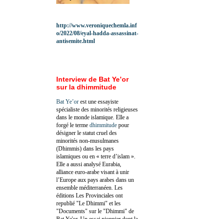
http://www.veroniquechemla.inf
o/2022/08/eyal-hadda-assassinat-
antisemite.html
Interview de Bat Ye’or
sur la dhimmitude
Bat Ye’or
est une essayiste
spécialiste des minorités religieuses
dans le monde islamique. Elle a
forgé le terme
dhimmitude
pour
désigner le statut cruel des
minorités non-musulmanes
(Dhimmis) dans les pays
islamiques ou en « terre d’islam ».
Elle a aussi analysé Eurabia,
alliance euro-arabe visant à unir
l’Europe aux pays arabes dans un
ensemble méditerranéen. Les
éditions Les Provinciales ont
republié "Le Dhimmi" et les
"Documents" sur le "Dhimmi" de
Bat Ye'or. Un essai pionnier dont la