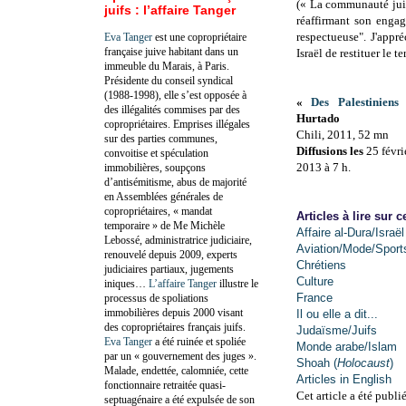
(
«
La communauté juiv
juifs : l’affaire Tanger
réaffirmant son engag
respectueuse". J'appr
Eva Tanger
est une copropriétaire
française juive habitant dans un
Israël de restituer le 
immeuble du Marais, à Paris.
Présidente du conseil syndical
(1988-1998), elle s’est opposée à
«
Des Palestiniens
des illégalités commises par des
Hurtado
copropriétaires. Emprises illégales
Chili, 2011, 52 mn
sur des parties communes,
Diffusions les
25 févri
convoitise et spéculation
2013 à 7 h.
immobilières, soupçons
d’antisémitisme, abus de majorité
en Assemblées générales de
copropriétaires, « mandat
Articles à lire sur c
temporaire » de Me Michèle
Affaire al-Dura/Israël
Lebossé, administratrice judiciaire,
Aviation/Mode/Sport
renouvelé depuis 2009, experts
Chrétiens
judiciaires partiaux, jugements
Culture
iniques…
L’affaire Tanger
illustre le
France
processus de spoliations
immobilières depuis 2000 visant
Il ou elle a dit...
des copropriétaires français juifs.
Judaïsme/Juifs
Eva Tanger
a été ruinée et spoliée
Monde arabe/Islam
par un « gouvernement des juges ».
Shoah (
Holocaust
)
Malade, endettée, calomniée, cette
Articles in English
fonctionnaire retraitée quasi-
Cet article a été publi
septuagénaire a été expulsée de son