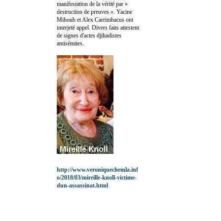
manifestation de la vérité par «
destruction de preuves ». Yacine
Mihoub et Alex Carrimbacus ont
interjeté appel. Divers faits attestent
de signes d'actes djihadistes
antisémites.
http://www.veroniquechemla.inf
o/2018/03/mireille-knoll-victime-
dun-assassinat.html