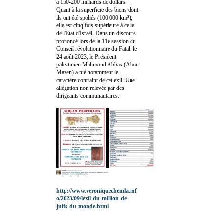
à 150-200 milliards de dollars.
Quant à la superficie des biens dont
ils ont été spoliés (100 000 km²),
elle est cinq fois supérieure à celle
de l'Etat d'Israël. Dans un discours
prononcé lors de la 11e session du
Conseil révolutionnaire du Fatah le
24 août 2023, le Président
palestinien Mahmoud Abbas (Abou
Mazen) a nié notamment le
caractère contraint de cet exil. Une
allégation non relevée par des
dirigeants communautaires.
http://www.veroniquechemla.inf
o/2023/09/lexil-du-million-de-
juifs-du-monde.html