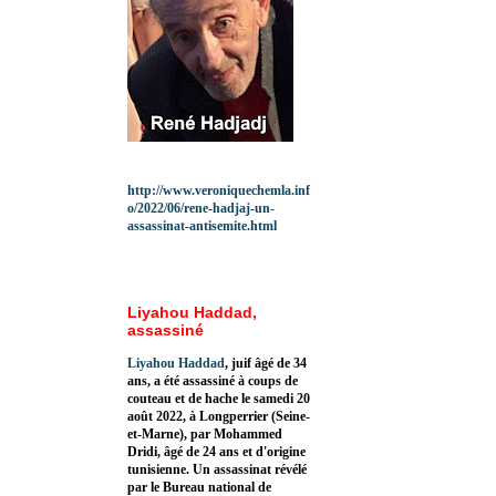
http://www.veroniquechemla.inf
o/2022/06/rene-hadjaj-un-
assassinat-antisemite.html
Liyahou Haddad,
assassiné
Liyahou Haddad
, juif âgé de 34
ans, a été assassiné à coups de
couteau et de hache le samedi 20
août 2022, à Longperrier (Seine-
et-Marne), par Mohammed
Dridi, âgé de 24 ans et d'origine
tunisienne. Un assassinat révélé
par le Bureau national de