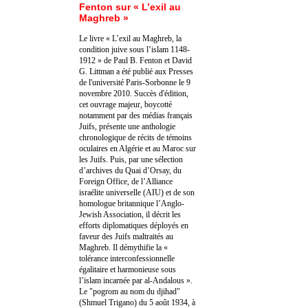
Fenton sur « L’exil au
Maghreb »
Le livre « L’exil au Maghreb, la
condition juive sous l’islam 1148-
1912 » de Paul B. Fenton et David
G. Littman a été publié aux Presses
de l'université Paris-Sorbonne le 9
novembre 2010. Succès d'édition,
cet ouvrage majeur, boycotté
notamment par des médias français
Juifs, présente une anthologie
chronologique de récits de témoins
oculaires en Algérie et au Maroc sur
les Juifs. Puis, par une sélection
d’archives du Quai d’Orsay, du
Foreign Office, de l’Alliance
israélite universelle (AIU) et de son
homologue britannique l’Anglo-
Jewish Association, il décrit les
efforts diplomatiques déployés en
faveur des Juifs maltraités au
Maghreb. Il démythifie la «
tolérance interconfessionnelle
égalitaire et harmonieuse sous
l’islam incarnée par al-Andalous ».
Le "pogrom au nom du djihad"
(Shmuel Trigano) du 5 août 1934, à