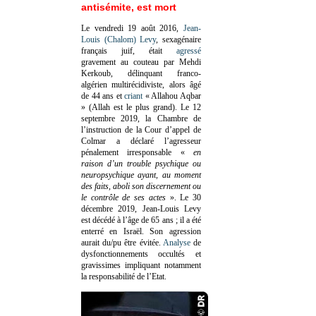
antisémite, est mort
Le vendredi 19 août 2016,
Jean-
Louis (Chalom) Levy
, sexagénaire
français juif, était
agressé
gravement au couteau par Mehdi
Kerkoub, délinquant franco-
algérien multirécidiviste, alors âgé
de 44 ans et
criant
« Allahou Aqbar
» (Allah est le plus grand). Le 12
septembre 2019, la Chambre de
l’instruction de la Cour d’appel de
Colmar a déclaré l’agresseur
pénalement irresponsable
«
en
raison d’un trouble psychique ou
neuropsychique ayant, au moment
des faits, aboli son discernement ou
le contrôle de ses actes
»
. Le 30
décembre 2019, Jean-Louis Levy
est décédé à l’âge de 65 ans ; il a été
enterré en Israël. Son agression
aurait du/pu être évitée.
Analyse
de
dysfonctionnements occultés et
gravissimes impliquant notamment
la responsabilité de l’Etat.