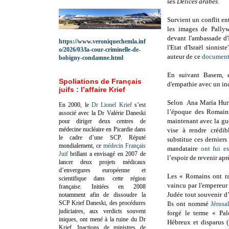
ses
Délices arabes
.
Survient un conflit ent
les images de Pally
devant l'ambassade d'
https://www.veroniquechemla.inf
l'Etat d'Israël sioni
o/2026/03/la-cour-criminelle-de-
auteur de ce
document
bobigny-condamne.html
En suivant Basem, en
Spoliations de Français
d'empathie avec un ind
juifs : l’affaire Krief
Selon Ana María Hurta
En 2000, le
Dr Lionel Krief
s’est
l’époque des Romains
associé avec la Dr Valérie Daneski
maintenant avec la gue
pour diriger deux centres de
médecine nucléaire en Picardie dans
vise à rendre crédib
le cadre d’une SCP.
Réputé
substitue ces derniers
mondialement, ce
médecin Français
mandataire
ont fui e
Juif
brillant a envisagé en 2007 de
l’espoir de revenir aprè
lancer deux projets médicaux
d’envergures européenne et
Les « Romains ont r
scientifique dans cette région
vaincu par l'empereur
française.
Initiées en 2008
Judée tout souvenir d’
notamment afin de dissoudre la
SCP Krief Daneski, des procédures
Ils ont nommé
Jérusa
judiciaires, aux verdicts souvent
forgé le terme « Pal
iniques, ont mené à la ruine du Dr
Hébreux et disparus (
Krief.
Inactions de ministres de