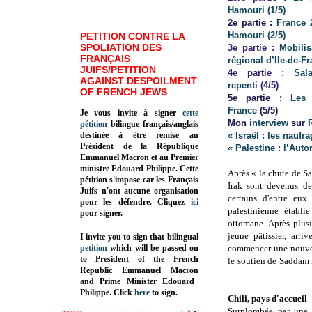
Hamouri (1/5)
2e partie :
France 2
Hamouri (2/5)
PETITION CONTRE LA
SPOLIATION DES
3e partie :
Mobilis
FRANÇAIS
régional d’Ile-de-Fr
JUIFS/PETITION
4e partie :
Sal
AGAINST DESPOILMENT
repenti
(4/5)
OF FRENCH JEWS
5e partie :
Les
France
(5/5)
Je vous invite à signer
cette
Mon
interview
sur
pétition
bilingue français/anglais
destinée à être remise au
« Israël : les naufr
Président de la République
« Palestine : l’Auto
Emmanuel Macron et au Premier
ministre Edouard Philippe. Cette
Après « la chute de Sa
pétition s'impose car les Français
Irak sont devenus des
Juifs n'ont aucune organisation
certains d'entre eu
pour les défendre. Cliquez
ici
palestinienne établi
pour signer.
ottomane. Après plus
jeune pâtissier, arr
I invite you to sign that bilingual
petition
which will be passed on
commencer une nouvell
to President of the French
le soutien de Saddam 
Republic
Emmanuel Macron
…
and Prime Minister
Edouard
Philippe
.
Click
here
to sign.
Chili, pays d'accueil
Surplombée par une 