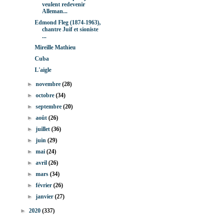
veulent redevenir
Alleman...
Edmond Fleg (1874-1963),
chantre Juif et sioniste
...
Mireille Mathieu
Cuba
L'aigle
►
novembre
(28)
►
octobre
(34)
►
septembre
(20)
►
août
(26)
►
juillet
(36)
►
juin
(29)
►
mai
(24)
►
avril
(26)
►
mars
(34)
►
février
(26)
►
janvier
(27)
►
2020
(337)