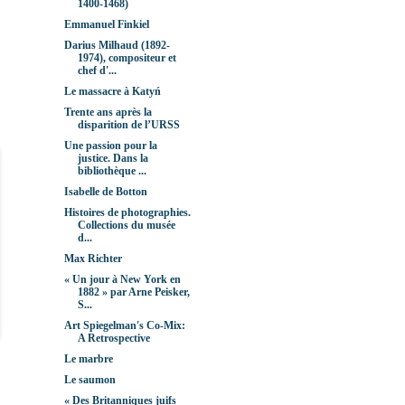
1400-1468)
Emmanuel Finkiel
Darius Milhaud (1892-
1974), compositeur et
chef d'...
Le massacre à Katyń
Trente ans après la
disparition de l’URSS
Une passion pour la
justice. Dans la
bibliothèque ...
Isabelle de Botton
Histoires de photographies.
Collections du musée
d...
Max Richter
« Un jour à New York en
1882 » par Arne Peisker,
S...
Art Spiegelman's Co-Mix:
A Retrospective
Le marbre
Le saumon
« Des Britanniques juifs