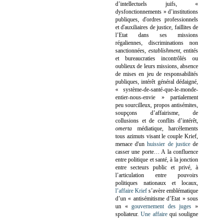
d’intellectuels juifs, «
dysfonctionnements » d’institutions
publiques, d'ordres professionnels
et d'auxiliaires de justice, faillites de
l’Etat dans ses missions
régaliennes, discriminations non
sanctionnées,
establishment
, entités
et bureaucraties incontrôlés ou
oublieux de leurs missions, absence
de mises en jeu de responsabilités
publiques, intérêt général dédaigné,
« système-de-santé-que-le-monde-
entier-nous-envie » partialement
peu sourcilleux, propos antisémites,
soupçons d’affairisme, de
collusions et de conflits d’intérêt,
omerta
médiatique, harcèlements
tous azimuts visant le couple Krief,
menace d'un
huissier de justice
de
casser une porte…
A la confluence
entre politique et santé, à la jonction
entre secteurs public et privé, à
l’articulation entre pouvoirs
politiques nationaux et locaux,
l’affaire Krief
s’avère emblématique
d’un « antisémitisme d’Etat » sous
un «
gouvernement des juges
»
spoliateur.
Une affaire
qui souligne