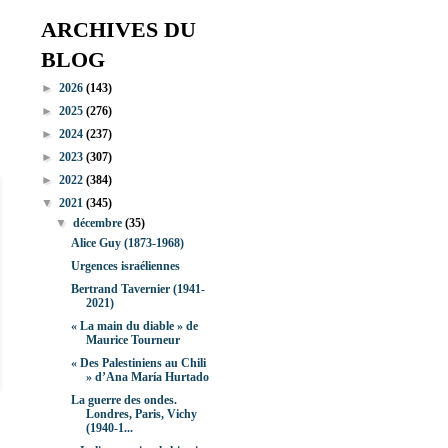
ARCHIVES DU
BLOG
►
2026
(143)
►
2025
(276)
►
2024
(237)
►
2023
(307)
►
2022
(384)
▼
2021
(345)
▼
décembre
(35)
Alice Guy (1873-1968)
Urgences israéliennes
Bertrand Tavernier (1941-
2021)
« La main du diable » de
Maurice Tourneur
« Des Palestiniens au Chili
» d’Ana María Hurtado
La guerre des ondes.
Londres, Paris, Vichy
(1940-1...