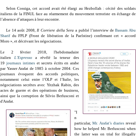
Selon Cossiga, cet accord avait été élargi au Hezbollah : cécité des soldats
italiens de la FINUL face au réarmement du mouvement terroriste en échange de
l’absence d’attaques à leur encontre.
Le 14 août 2008,
Il Corriere della Sera
a publié l’interview de
Bassam Abu
Sharif
du FPLP (Front de libération de la Paelstine) confirmant cet « accord
Moro », et décrivant les négociations.
Le 2 février 2018, l'hebdomadaire
italien
L’Espresso
a révélé la teneur des
19
journaux intimes
et secrets écrits en arabe
par Yasser Arafat de 1985 à octobre 2004. Ces
journaux évoquent
des accords politiques,
notamment celui
entre l’OLP et l’Italie, les
négociations secrètes avec
Yitzhak
Rabin, des
actes de guerre et des opérations de
business,
ainsi que
la corruption de Silvio Berlusconi et
d'Arafat.
"
I
n
particular,
Mr. Arafat’s diaries
reveal
how he helped Mr. Berlusconi when
the latter was on trial for illegally