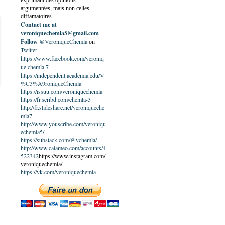
exprimant des opinions
argumentées, mais non celles
diffamatoires.
Contact me at
veroniquechemla5@gmail.com
@VeroniqueChemla
Follow
on
Twitter
https://www.facebook.com/veroniq
ue.chemla.7
https://independent.academia.edu/V
%C3%A9roniqueChemla
https://issuu.com/veroniquechemla
https://fr.scribd.com/chemla-3
http://fr.slideshare.net/veroniqueche
mla7
http://www.youscribe.com/veroniqu
echemla5/
https://substack.com/@vchemla/
http://www.calameo.com/accounts/4
522342
https://www.instagram.com/
veroniquechemla/
https://vk.com/veroniquechemla