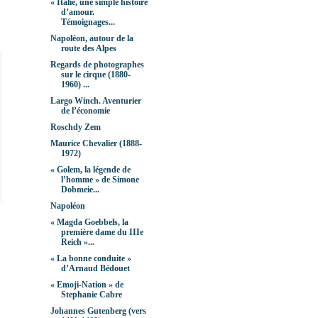
« Italie, une simple histoire
d’amour.
Témoignages...
Napoléon, autour de la
route des Alpes
Regards de photographes
sur le cirque (1880-
1960) ...
Largo Winch. Aventurier
de l’économie
Roschdy Zem
Maurice Chevalier (1888-
1972)
« Golem, la légende de
l’homme » de Simone
Dobmeie...
Napoléon
« Magda Goebbels, la
première dame du IIIe
Reich »...
« La bonne conduite »
d’Arnaud Bédouet
« Emoji-Nation » de
Stephanie Cabre
Johannes Gutenberg (vers