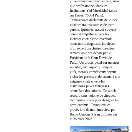
juive orthodoxe francilienne -, ainsi
que professionnel, dans les
Institutions Yad Mordekhaï (alors 4
rue Pavée, 75004 Paris).
Témoignages déchirants de jeunes
victimes traumatisées et de leurs
parents éprouvés, accusé souvent
dénué d’empathie envers les
victimes et en pleine inversion
accusatoire, diagnostic inquiétant
d’un expert psychiatre, direction
remarquable des débats par le
Président de la Cour David de
Pas… Un procès pénal sur un sujet
sensible, aux enjeux juridiques,
juifs, moraux et médicaux devant
inciter les parents et donateurs à une
exigence vitale envers les
institutions juives françaises
accueillant des enfants. Cet article
recourt, sans volonté de choquer,
aux termes précis pour désigner les
actes commis. J’évoquerai ce
procès lors de mon interview par
Radio Chalom Nitsan diffusée dès
le 26 mars 2026.