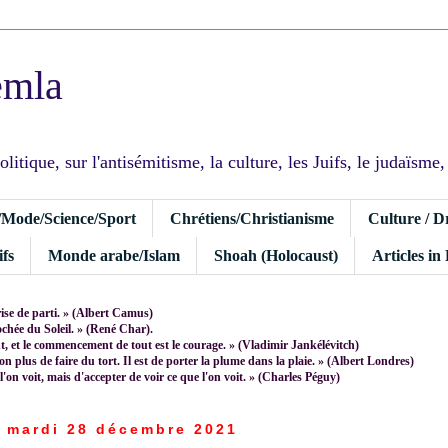
emla
tique, sur l'antisémitisme, la culture, les Juifs, le judaïsme, I
/Mode/Science/Sport
Chrétiens/Christianisme
Culture / D
fs
Monde arabe/Islam
Shoah (Holocaust)
Articles in
rise de parti. » (Albert Camus)
rochée du Soleil. » (René Char).
 et le commencement de tout est le courage. » (Vladimir Jankélévitch)
non plus de faire du tort. Il est de porter la plume dans la plaie. » (Albert Londres)
 l'on voit, mais d'accepter de voir ce que l'on voit. » (Charles Péguy)
mardi 28 décembre 2021