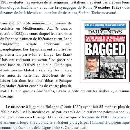
1985) – alertés, les services de renseignements italiens n’avaient pas prévenu leurs
homologues israéliens
- et contre la
synagogue de Rome
(9 octobre 1982) -
des
dizaines de Juifs blessés et un enfant de deux ans, Stefano Tache,assassiné
-.
Sans oublier le détournement du navire de
croisière en Méditerranée,
Achille Lauro,
(octobre 1985) au cours duquel les terroristes
du Front palestinien de libération tuent Leon
Klinghoffer, retraité américain Juif
paraplégique. Les Égyptiens ont autorisé les
pirates à fuir par avion en Libye. Les Etats-
Unis ont contraint cet avion à se poser sur
une base de l’OTAN en Sicile. Plutôt que
d’autoriser les Etats-Unis à arrêter les pirates,
les autorités italiennes décidèrent de les
laisser fuir, dont leur chef Abbas. « Puisque
les Arabes étaient capables de causer plus de
mal à l’Italie que les Américains, l’Italie a cédé devant les Arabes », a résumé
Cossiga.
Le massacre à la gare de Bologne (2 août 1980) ayant fait 85 morts et plus de
200 blessés ? « Un incident causé par les amis de ‘la résistance palestinienne’ »,
indiquait Francesco Cossiga. Et de préciser que «
les gens de l’OLP disposaient
d’armement lourd à leurdomicile et étaient protégés par l’immunité diplomatique
comme représentants dela Ligue arabe
». Curieusement,