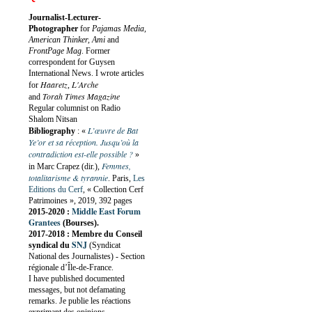
Journalist-Lecturer-
Photographer
for
Pajamas Media,
American Thinker, Ami
and
FrontPage Mag
. Former
correspondent for Guysen
International News. I wrote articles
Haaretz
L'Arche
for
,
Torah Times Magazine
and
Regular columnist on Radio
Shalom Nitsan
L’œuvre de Bat
Bibliography
:
«
Ye’or et sa réception. Jusqu’où la
contradiction est-elle possible ?
»
Femmes,
in Marc Crapez (dir.),
totalitarisme & tyrannie
. Paris,
Les
Editions du Cerf
, « Collection Cerf
Patrimoines », 2019, 392 pages
Middle East Forum
2015-2020 :
Grantees
(Bourses).
2017-2018 : Membre du Conseil
SNJ
syndical du
(Syndicat
National des Journalistes) - Section
régionale d’Île-de-France.
I have published documented
messages, but not defamating
remarks. Je publie les réactions