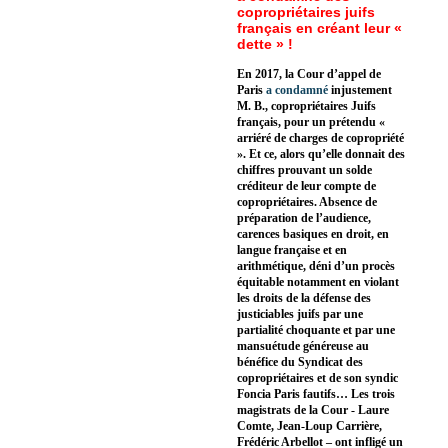
copropriétaires juifs
français en créant leur «
dette » !
En 2017, la Cour d’appel de
Paris
a condamné
injustement
M. B., copropriétaires Juifs
français, pour un prétendu «
arriéré de charges de copropriété
». Et ce, alors qu’elle donnait des
chiffres prouvant un solde
créditeur de leur compte de
copropriétaires. Absence de
préparation de l’audience,
carences basiques en droit, en
langue française et en
arithmétique, déni d’un procès
équitable notamment en violant
les droits de la défense des
justiciables juifs par une
partialité choquante et par une
mansuétude généreuse au
bénéfice du Syndicat des
copropriétaires et de son syndic
Foncia Paris fautifs… Les trois
magistrats de la Cour - Laure
Comte, Jean-Loup Carrière,
Frédéric Arbellot – ont infligé un