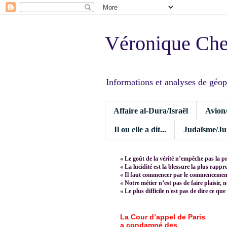
Véronique Ch
Informations et analyses de géopoli
Affaire al-Dura/Israël
Avion
Il ou elle a dit...
Judaïsme/Jui
« Le goût de la vérité n’empêche pas la p
« La lucidité est la blessure la plus rapp
« Il faut commencer par le commencement,
« Notre métier n’est pas de faire plaisir, 
« Le plus difficile n'est pas de dire ce que
La Cour d’appel de Paris
a condamné des