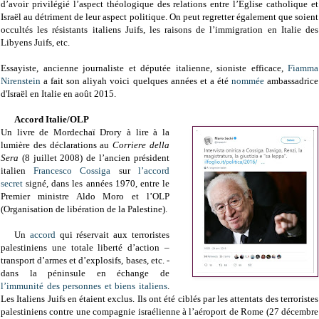
d’avoir privilégié l’aspect théologique des relations entre l’Eglise catholique et
Israël au détriment de leur aspect politique. On peut regretter également que soient
occultés les résistants italiens Juifs, les raisons de l’immigration en Italie des
Libyens Juifs, etc.
Essayiste, ancienne journaliste et députée italienne, sioniste efficace,
Fiamma
Nirenstein
a fait son aliyah voici quelques années et a été
nommée
ambassadrice
d'Israël en Italie en août 2015.
Accord Italie/OLP
Un livre de
Mordechaï Drory
à lire à la
lumière des déclarations au
Corriere della
Sera
(8 juillet 2008) de l’ancien président
italien
Francesco Cossiga
sur
l’accord
secret
signé, dans les années 1970, entre le
Premier ministre Aldo Moro et l’OLP
(Organisation de libération de la Palestine).
Un
accord
qui réservait aux terroristes
palestiniens une totale liberté d’action –
transport d’armes et d’explosifs, bases, etc. -
dans la péninsule en échange de
l’immunité des personnes et biens italiens
.
Les Italiens Juifs en étaient exclus. Ils ont été ciblés par les attentats des terroristes
palestiniens contre une compagnie israélienne à l’aéroport de Rome (27 décembre