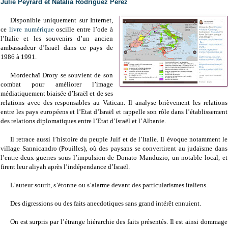
Julie Peyrard et Natalia Rodriguez Perez
Disponible uniquement sur Internet,
ce
livre numérique
oscille entre l’ode à
l’Italie et les souvenirs d’un ancien
ambassadeur d’Israël dans ce pays de
1986 à 1991.
Mordechaï Drory se souvient de son
combat pour améliorer l’image
médiatiquement biaisée d’Israël et de ses
relations avec des responsables au Vatican. Il analyse brièvement les relations
entre les pays européens et l’Etat d’Israël et rappelle son rôle dans l’établissement
des relations diplomatiques entre l’Etat d’Israël et l’Albanie.
Il retrace aussi l’histoire du peuple Juif et de l’Italie. Il évoque notamment le
village Sannicandro (Pouilles), où des paysans se convertirent au judaïsme dans
l’entre-deux-guerres sous l’impulsion de Donato Manduzio, un notable local, et
firent leur aliyah après l’indépendance d’Israël.
L’auteur sourit, s’étonne ou s’alarme devant des particularismes italiens.
Des digressions ou des faits anecdotiques sans grand intérêt ennuient.
On est surpris par l’étrange hiérarchie des faits présentés. Il est ainsi dommage