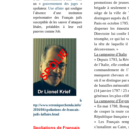
promotions de jeunes
un «
gouvernement des juges
»
brigade à seulement v
spoliateur.
Une affaire
qui souligne
siège de la ville de
l’absence d’une institution
représentative des Français juifs
distinguer auprès du D
susceptible de les sauver d’attaques
Paris en octobre 1795.
létales, préalables à leur exil
disperser les émeuti
pauvres comme Job.
Directoire lui confie
triomphe, ce qui lui 
la tête de laquelle 
déconvenues. »
La campagne d’Italie
« Depuis 1793, la Rév
de l’Italie, elle comb
commandement de l’ar
manquent chevaux et c
où il se distingue par
de batailles mémorabl
(14 janvier 1797 / 25 n
généraux les plus célè
h
La campagne d’Égypt
ttp://www.veroniquechemla.info/
« En mai 1798, Bonapa
2016/04/spoliations-de-francais-
de couper la route co
juifs-laffaire.html
République française e
« Les Français remp
s’installent au Caire
Spoliations de Français