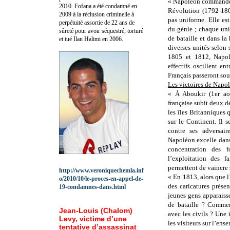
« Napoléon commande 
2010.
Fofana a été c
ondamné en
Révolution (1792-1802
2009 à la réclusion criminelle à
pas uniforme. Elle est
perpétuité assortie de 22 ans de
du génie ; chaque uni
sûreté pour avoir séquestré, torturé
de bataille et dans la
et tué Ilan Halimi en 2006.
diverses unités selon 
1805 et 1812, Napol
effectifs oscillent 
Français passeront sou
Les victoires de Napo
« À Aboukir (1er aoû
française subit deux d
les îles Britanniques
sur le Continent. Il s
contre ses adversair
Napoléon excelle dans
concentration des f
l’exploitation des f
permettent de vaincre 
http://www.veroniquechemla.inf
« En 1813, alors que 
o/2010/10/le-proces-en-appel-de-
des caricatures prése
19-condamnes-dans.html
jeunes gens apparaiss
de bataille ? Comment
Jean-Louis (Chalom)
avec les civils ? Une
Levy, victime d’une
les visiteurs sur l’ens
tentative d’assassinat