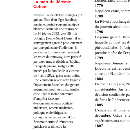
Lucien, Elisa, Louis, 
La mort de Jérémie
1779
Cohen
Napoléon entre, comme 
Jérémie Cohen
était un Français juif
1789
qui souffrait d'un léger handicap
La Révolution français
mental et portait souvent sa kippa
du pouvoir absolu du 
blanche. Battu par une quinzaine.
1796
Le 16 février 2022, vers 20 h, à
Le jeune général Bona
Bobigny (Seine-Saint-Denis), il est
laquelle combat les Au
sauvagement agressé physiquement
phénoménales, à l’orig
par une quinzaine d'individus. Il
parvient à fuir, mais en traversant
prendre la tête de l’e
les voies du tramway, il est percuté
1799
par une rame, et décède à l'hôpital.
Napoléon Bonaparte ré
L'enquête piétine, malgré celle
Directoire est renver
menée par la famille de la victime.
autre que Napoléon lui
Le 4 avril 2022, grâce à ses twitts,
1804
Eric Zemmour révèle cette tragédie.
En moins cinq ans, Na
Département francilien dangereux
considérables. Au fai
notamment pour les Juifs, famille
endeuillée et isolée contrainte
décision confirmée par
d'enquêter face aux
de Paris le 2 décembre
dysfonctionnements politico-
1805
judiciaires, omerta médiatico-
L’empereur affronte les
politique et de dirigeants
décembre. Grâce à u
communautaires, soutien d'Eric
supérieures aux sienne
Zemmour critiqué, réticences
1807
judiciaires à admettre les