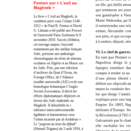
Fenton sur « L’exil au
un fils, qui faillit mo
Maghreb »
qui terminera ses jour
son grand-père à Vie
Le livre « L’exil au Maghreb, la
Marie Walewska, qu’il
condition juive sous l’islam 1148-
il entretiendra une rel
1912 » de Paul B. Fenton et David
G. Littman a été publié aux Presses
enfant, Alexandre com
de l'université Paris-Sorbonne le 9
son père, et qui occu
novembre 2010. Succès d'édition,
à Londres, député, séna
cet ouvrage majeur, boycotté
notamment par des médias français
VI. Le chef de guerr
Juifs, présente une anthologie
En tant que Premier c
chronologique de récits de témoins
Napoléon dirige le p
oculaires en Algérie et au Maroc sur
équiper, entraîner da
les Juifs. Puis, par une sélection
d’archives du Quai d’Orsay, du
compte à rendre ni au
Foreign Office, de l’Alliance
d’une pleine liberté 
israélite universelle (AIU) et de son
définit ses objectifs m
homologue britannique l’Anglo-
mains la conduite des 
Jewish Association, il décrit les
lui qui dirige l’armée
efforts diplomatiques déployés en
explique pour une larg
faveur des Juifs maltraités au
Empire. En 1805, Nap
Maghreb. Il démythifie la «
militaire d’Europe. So
tolérance interconfessionnelle
égalitaire et harmonieuse sous
la Révolution (1792-1
l’islam incarnée par al-Andalous ».
Galvanisée par le cha
Le "pogrom au nom du djihad"
elle enchaîne les vi
(Shmuel Trigano) du 5 août 1934, à
l’histoire de la guerr