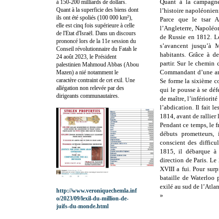
Quant à la campagne 
à 150-200 milliards de dollars.
Quant à la superficie des biens dont
l’histoire napoléonien
ils ont été spoliés (100 000 km²),
Parce que le tsar A
elle est cinq fois supérieure à celle
l’Angleterre, Napolé
de l'Etat d'Israël. Dans un discours
de Russie en 1812. Les
prononcé lors de la 11e session du
s’avancent jusqu’à 
Conseil révolutionnaire du Fatah le
habitants. Grâce à de
24 août 2023, le Président
partir. Sur le chemin 
palestinien Mahmoud Abbas (Abou
Commandant d’une arm
Mazen) a nié notamment le
caractère contraint de cet exil. Une
Se forme la sixième co
allégation non relevée par des
qui le pousse à se déf
dirigeants communautaires.
de maître, l’infériori
l’abdication. Il fait 
1814, avant de rallier l
Pendant ce temps, le f
débuts prometteurs, 
conscient des difficu
1815, il débarque à 
direction de Paris. Le
XVIII a fui. Pour sur
bataille de Waterloo p
exilé au sud de l’Atlan
http://www.veroniquechemla.inf
»
o/2023/09/lexil-du-million-de-
juifs-du-monde.html