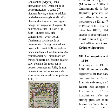
Constantine (Algérie), sans
(14 octobre 1806), 
intervention de l'Armée ou de la
témoignent de la for
police françaises, a causé 27
Rapides, précises, s
victimes Juives, enfants et adultes
neutralisent les enn
généralement égorgés et 26 Juifs
blessés, des incendies, saccages et
meurtriers de Eylau (
pillages de magasins et logements
la Prusse et la Russie 
de Français Juifs. Plus de 3 000
décembre 1805), Tilsi
Juifs - un tiers des Juifs
succès s’accomplisse
constantinois - ayant besoin
lourd tribut à la guer
d'assistance sociale après ce
particulièrement épro
pogrom, etc. Ce pogrom avait été
Grégory Spourdos
précédé le 3 août 1934 de violents
incidents dans le Constantinois. Au
coût financier de 150 millions de
VII. Le conquérant d
francs Poincaré de l'époque, il a été
– 1810
suivi pendant des mois par le
La conquête de l’Euro
boycott de magasins Juifs, du non
1805, il remporte celle
paiement par des musulmans de
régiments du tsar parv
leurs dettes auprès de leurs prêteurs
eux, sont battus. Ainsi
Juifs, etc.
L’année suivante, en 1
Russie, elle accepte 
Friedland en 1807. En 
imaginé ce qu’on app
stratégiques, ses soe
Jérôme en Westphalie,