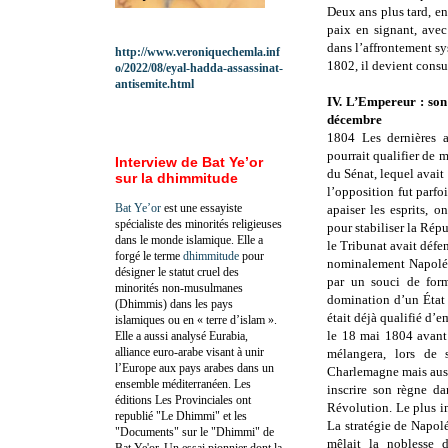
Deux ans plus tard, en
paix en signant, avec
dans l’affrontement s
http://www.veroniquechemla.inf
1802, il devient consul
o/2022/08/eyal-hadda-assassinat-
antisemite.html
IV. L’Empereur : son 
décembre
1804 Les dernières 
pourrait qualifier de 
Interview de Bat Ye’or
du Sénat, lequel avait
sur la dhimmitude
l’opposition fut parfo
Bat Ye’or
est une essayiste
apaiser les esprits, o
spécialiste des minorités religieuses
pour stabiliser la Rép
dans le monde islamique. Elle a
le Tribunat avait défe
forgé le terme
dhimmitude
pour
nominalement Napoléon
désigner le statut cruel des
par un souci de form
minorités non-musulmanes
domination d’un État 
(Dhimmis) dans les pays
était déjà qualifié d’
islamiques ou en « terre d’islam ».
le 18 mai 1804 avant 
Elle a aussi analysé Eurabia,
alliance euro-arabe visant à unir
mélangera, lors de 
l’Europe aux pays arabes dans un
Charlemagne mais auss
ensemble méditerranéen. Les
inscrire son règne da
éditions Les Provinciales ont
Révolution. Le plus i
republié "Le Dhimmi" et les
La stratégie de Napolé
"Documents" sur le "Dhimmi" de
mêlait la noblesse d
Bat Ye'or. Un essai pionnier dont la