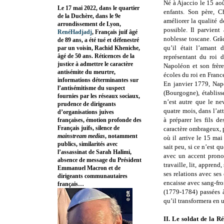
Né à Ajaccio le 15 ao
Le 17 mai 2022, dans le quartier
enfants. Son père, C
de la Duchère, dans le 9e
améliorer la qualité de
arrondissement de Lyon,
possible. Il parvient
RenéHadjadj
, Français juif âgé
noblesse toscane. Grâ
de 89 ans, a été tué et défenestré
qu’il était l’amant
par un voisin, Rachid Kheniche,
âgé de 50 ans. Réticences de la
représentant du roi 
justice à admettre le caractère
Napoléon et son frèr
antisémite du meurtre,
écoles du roi en Franc
informations déterminantes sur
En janvier 1779, Nap
l’antisémitisme du suspect
(Bourgogne), établis
fournies par les réseaux sociaux,
n’est autre que le n
prudence de dirigeants
quatre mois, dans l’at
d’organisations juives
à préparer les fils 
françaises, émotion profonde des
Français juifs, silence de
caractère ombrageux, p
mainstream medias
, notamment
où il arrive le 15 m
publics, similarités avec
sait peu, si ce n’est q
l’assassinat de Sarah Halimi,
avec un accent pronon
absence de message du Président
travaille, lit, apprend,
Emmanuel Macron et de
ses relations avec se
dirigeants communautaires
encaisse avec sang-fro
français…
(1779-1784) passées à
qu’il transformera en u
II. Le soldat de la 