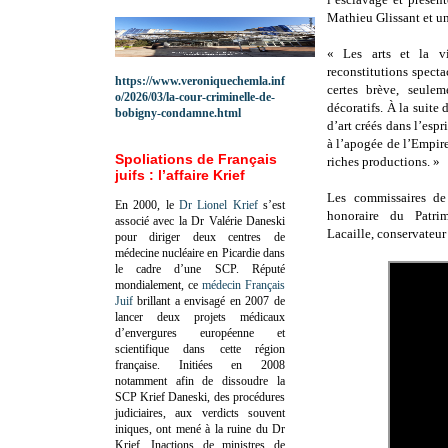
Mathieu Glissant et un
« Les arts et la v
reconstitutions spect
https://www.veroniquechemla.inf
certes brève, seule
o/2026/03/la-cour-criminelle-de-
décoratifs. À la suite
bobigny-condamne.html
d’art créés dans l’esp
à l’apogée de l’Empire
Spoliations de Français
riches productions. »
juifs : l’affaire Krief
Les commissaires de 
En 2000, le
Dr Lionel Krief
s’est
honoraire du Patrim
associé avec la Dr Valérie Daneski
Lacaille, conservateur
pour diriger deux centres de
médecine nucléaire en Picardie dans
le cadre d’une SCP.
Réputé
mondialement, ce
médecin Français
Juif
brillant a envisagé en 2007 de
lancer deux projets médicaux
d’envergures européenne et
scientifique dans cette région
française.
Initiées en 2008
notamment afin de dissoudre la
SCP Krief Daneski, des procédures
judiciaires, aux verdicts souvent
iniques, ont mené à la ruine du Dr
Krief.
Inactions de ministres de