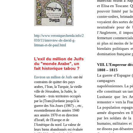
maréchal Murat à Napl
et Elisa en Toscane. 
pouvoir limité par la
contre-ordres, brimade
voyaient des sortes de 
neutralisée pour de 
l’Angleterre, il impo
http://www.veroniquechemla.info/2
fermeture commerciale
010/11/interview-de-david-g-
ni plus ni moins de l
littman-et-de-paul.html
bienfaits politiques 
domination française 
L'exil du million de Juifs
du "monde Arabe", un
VIII. L’Empereur déch
fait historique tabou ?
1808 – 1815
La guerre d’Espagne (
Environ un million de Juifs
ont été
campagnes
contraints de quitter des pays
napoléoniennes. La pé
arabes, l’Iran, la Turquie, la vieille
elle constituait un ta
ville de Jérusalem, la Judée, la
Samarie - trois territoires occupés
Lusitanie que les A
par la (Trans)Jordanie jusqu'à la
remonter » vers la Fr
guerre des Six-Jours (1967) -, etc.,
La population espagno
essentiellement des années 1940
armée dispersées en E
aux années 1970 et en direction
par les soldats de la
d'Israël, de l'Europe et de
humains, militaires et
l'Amérique du nord. La valeur de
ne disons pas désastre
leurs biens abandonnés est évaluée