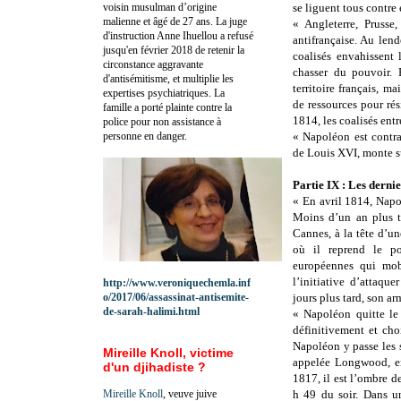
voisin musulman d’origine
se liguent tous contre 
malienne et âgé de 27 ans. La juge
« Angleterre, Prusse
d'instruction Anne Ihuellou a refusé
antifrançaise. Au len
jusqu'en février 2018 de retenir la
coalisés envahissent 
circonstance aggravante
chasser du pouvoir. 
d'antisémitisme, et multiplie les
territoire français, m
expertises psychiatriques. La
de ressources pour rés
famille a porté plainte contre la
1814, les coalisés entr
police pour non assistance à
personne en danger.
« Napoléon est contra
de Louis XVI, monte su
Partie IX : Les dernie
« En avril 1814, Napol
Moins d’un an plus ta
Cannes, à la tête d’un
où il reprend le po
européennes qui mob
l’initiative d’attaqu
http://www.veroniquechemla.inf
o/2017/06/assassinat-antisemite-
jours plus tard, son a
de-sarah-halimi.html
« Napoléon quitte le
définitivement et cho
Napoléon y passe les 
Mireille Knoll, victime
appelée Longwood, en
d'un djihadiste ?
1817, il est l’ombre d
Mireille Knoll
, veuve juive
h 49 du soir. Dans u