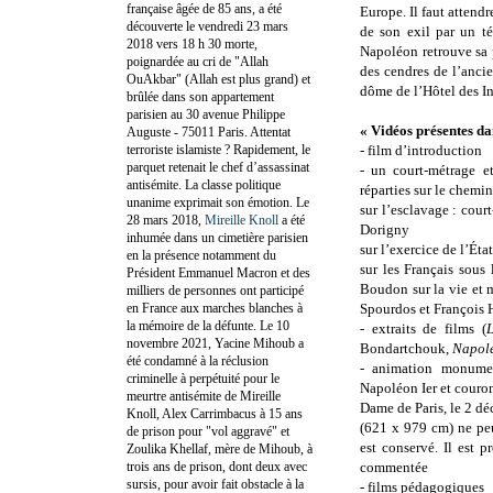
française âgée de 85 ans, a été
Europe. Il faut attend
découverte le vendredi 23 mars
de son exil par un t
2018 vers 18 h 30 morte,
Napoléon retrouve sa 
poignardée au cri de "Allah
des cendres de l’anci
OuAkbar" (Allah est plus grand) et
dôme de l’Hôtel des In
brûlée dans son appartement
parisien au 30 avenue Philippe
« Vidéos présentes da
Auguste - 75011 Paris. Attentat
terroriste islamiste ? Rapidement, le
- film d’introduction
parquet retenait le chef d’assassinat
- un court-métrage et
antisémite. La classe politique
réparties sur le chemin
unanime exprimait son émotion. Le
sur l’esclavage : cour
28 mars 2018,
Mireille Knoll
a été
Dorigny
inhumée dans un cimetière parisien
sur l’exercice de l’Éta
en la présence notamment du
sur les Français sous 
Président Emmanuel Macron et des
Boudon sur la vie et 
milliers de personnes ont participé
en France aux marches blanches à
Spourdos et François
la mémoire de la défunte. Le 10
- extraits de films (
L
novembre 2021, Yacine Mihoub a
Bondartchouk,
Napol
été condamné à la réclusion
- animation monume
criminelle à perpétuité pour le
Napoléon Ier et couro
meurtre antisémite de Mireille
Dame de Paris, le 2 d
Knoll, Alex Carrimbacus à 15 ans
(621 x 979 cm) ne pe
de prison pour "vol aggravé" et
est conservé. Il est 
Zoulika Khellaf, mère de Mihoub, à
trois ans de prison, dont deux avec
commentée
sursis, pour avoir fait obstacle à la
- films pédagogiques