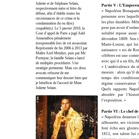
Juliette et de Stéphane Selam,
Partie V : L’Empereur
respectivement mère et frère du
« Napoléon Bonaparte 
défunt, afin d’établir toutes les
personne avec laquelle 
circonstances de ce crime et la
les plus durables. Mêm
condamnation du ou d(es)
peut pas avoir d’enfan
coupable(s). Le 5 janvier 2010, la
solidité repose aussi
Cour d’appel de Paris a jugé Adel
Amastaibou pénalement
décembre 1809. Son ch
irresponsable lors de cet assassinat.
Marie-Louise, qui lui
Représentée de fin 2006 à 2013 par
naissance « roi de Ro
Maître Axel Metzker, puis par Me
célèbres est une comte
Portejoie, la famille Selam a lancé
avec qui il a un fils,
de multiples procédures. Une
« L’ambivalence du r
stratégie pertinente. Mais ces deux
moeurs : alors qu’il 
avocats refusent de me
temps des conditions
communiquer leur dossier bien que
je bénéficie de l'accord de Mme
régime conservateur ?
Juliette Selam.
Quels rapports Napol
abordée par l’histo
l’exposition. »
Partie VI : Le chef d
« Napoléon demeure l’
silhouette, ses victoi
font écho aux gloires
1812, son talent lui 