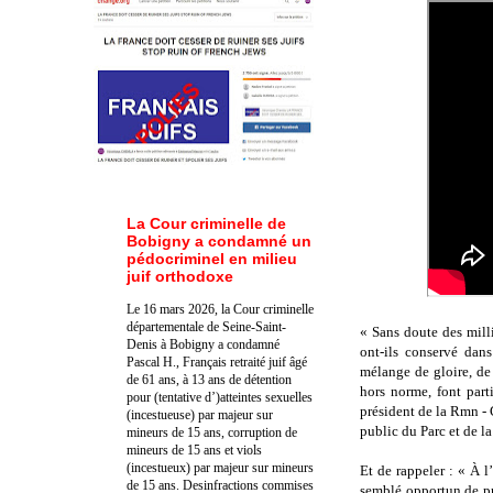
La Cour criminelle de
Bobigny a condamné un
pédocriminel en milieu
juif orthodoxe
Le 16 mars 2026, la Cour criminelle
départementale de Seine-Saint-
« Sans doute des mill
Denis à Bobigny a condamné
ont-ils conservé dans
Pascal H., Français retraité juif âgé
mélange de gloire, de 
de 61 ans, à 13 ans de détention
hors norme, font part
pour (tentative d’)atteintes sexuelles
président de la Rmn - G
(incestueuse) par majeur sur
public du Parc et de l
mineurs de 15 ans, corruption de
mineurs de 15 ans et viols
(incestueux) par majeur sur mineurs
Et de rappeler : « À 
de 15 ans. Des
infractions commises
semblé opportun de pr