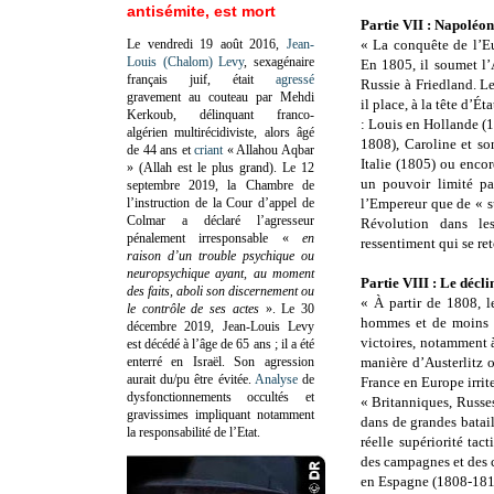
antisémite, est mort
Partie VII : Napoléon
Le vendredi 19 août 2016,
Jean-
« La conquête de l’Eu
Louis (Chalom) Levy
, sexagénaire
En 1805, il soumet l’A
français juif, était
agressé
Russie à Friedland. Le
gravement au couteau par Mehdi
il place, à la tête d’Ét
Kerkoub, délinquant franco-
: Louis en Hollande (
algérien multirécidiviste, alors âgé
1808), Caroline et s
de 44 ans et
criant
« Allahou Aqbar
Italie (1805) ou enco
» (Allah est le plus grand). Le 12
un pouvoir limité pa
septembre 2019, la Chambre de
l’instruction de la Cour d’appel de
l’Empereur que de « s
Colmar a déclaré l’agresseur
Révolution dans le
pénalement irresponsable
«
en
ressentiment qui se re
raison d’un trouble psychique ou
neuropsychique ayant, au moment
Partie VIII : Le décl
des faits, aboli son discernement ou
« À partir de 1808, l
le contrôle de ses actes
»
. Le 30
hommes et de moins e
décembre 2019, Jean-Louis Levy
victoires, notamment 
est décédé à l’âge de 65 ans ; il a été
enterré en Israël. Son agression
manière d’Austerlitz 
aurait du/pu être évitée.
Analyse
de
France en Europe irrit
dysfonctionnements occultés et
« Britanniques, Russes,
gravissimes impliquant notamment
dans de grandes batai
la responsabilité de l’Etat.
réelle supériorité tac
des campagnes et des 
en Espagne (1808-1814