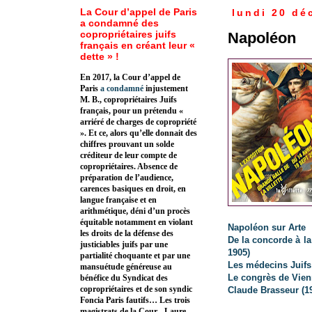
La Cour d’appel de Paris
lundi 20 dé
a condamné des
copropriétaires juifs
Napoléon
français en créant leur «
dette » !
En 2017, la Cour d’appel de
Paris
a condamné
injustement
M. B., copropriétaires Juifs
français, pour un prétendu «
arriéré de charges de copropriété
». Et ce, alors qu’elle donnait des
chiffres prouvant un solde
créditeur de leur compte de
copropriétaires. Absence de
préparation de l’audience,
carences basiques en droit, en
langue française et en
arithmétique, déni d’un procès
équitable notamment en violant
Napoléon sur Arte
les droits de la défense des
De la concorde à la
justiciables juifs par une
1905)
partialité choquante et par une
Les médecins Juifs
mansuétude généreuse au
Le congrès de Vien
bénéfice du Syndicat des
copropriétaires et de son syndic
Claude Brasseur (1
Foncia Paris fautifs… Les trois
magistrats de la Cour - Laure