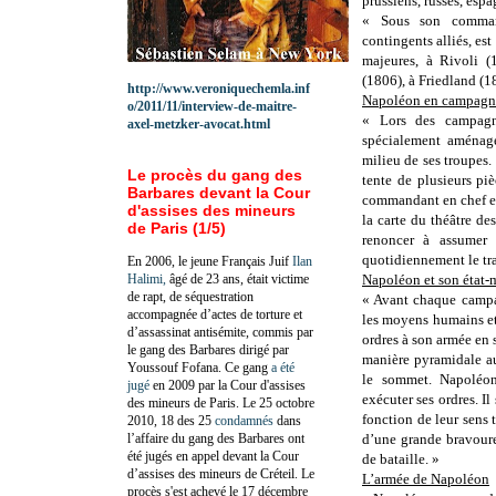
prussiens, russes, espa
« Sous son command
contingents alliés, es
majeures, à Rivoli (
(1806), à Friedland (1
http://www.veroniquechemla.inf
Napoléon en campagn
o/2011/11/interview-de-maitre-
« Lors des campagn
axel-metzker-avocat.html
spécialement aménagée
milieu de ses troupes.
Le procès du gang des
tente de plusieurs pi
Barbares devant la Cour
commandant en chef et 
d'assises des mineurs
la carte du théâtre des
de Paris (1/5)
renoncer à assumer s
quotidiennement le tra
En 2006, le jeune Français Juif
Ilan
Halimi,
âgé de 23 ans, était victime
Napoléon et son état-
de rapt, de séquestration
« Avant chaque campag
accompagnée d’actes de torture et
les moyens humains et m
d’assassinat antisémite, commis par
ordres à son armée en
le gang des Barbares dirigé par
manière pyramidale au
Youssouf Fofana. Ce gang
a été
le sommet. Napoléon
jugé
en 2009 par la Cour d'assises
exécuter ses ordres. Il
des mineurs de Paris. Le 25 octobre
fonction de leur sens 
2010, 18 des 25
condamnés
dans
l’affaire du gang des Barbares ont
d’une grande bravoure
été jugés en appel devant la Cour
de bataille. »
d’assises des mineurs de Créteil. Le
L’armée de Napoléon
procès s'est achevé le 17 décembre