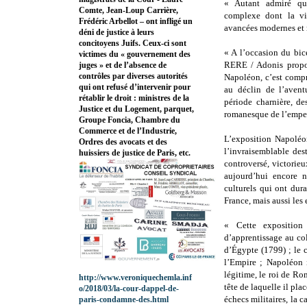
« Autant admiré qu
Comte, Jean-Loup Carrière,
complexe dont la vie
Frédéric Arbellot – ont infligé un
avancées modernes et 
déni de justice à leurs
concitoyens Juifs. Ceux-ci sont
« A l’occasion du bic
victimes du « gouvernement des
RERE / Adonis propos
juges » et de l’absence de
contrôles par diverses autorités
Napoléon, c’est comp
qui ont refusé d’intervenir pour
au déclin de l’aventu
rétablir le droit : ministres de la
période charnière, de
Justice et du Logement, parquet,
romanesque de l’emper
Groupe Foncia, Chambre du
Commerce et de l’Industrie,
L’exposition Napoléon
Ordres des avocats et des
l’invraisemblable des
huissiers de justice de Paris, etc.
controversé, victorieu
aujourd’hui encore n
culturels qui ont dur
France, mais aussi les 
« Cette exposition 
d’apprentissage au col
d’Égypte (1799) ; le 
l’Empire ; Napoléon 
légitime, le roi de Ro
http://www.veroniquechemla.inf
tête de laquelle il plac
o/2018/03/la-cour-dappel-de-
échecs militaires, la
paris-condamne-des.html