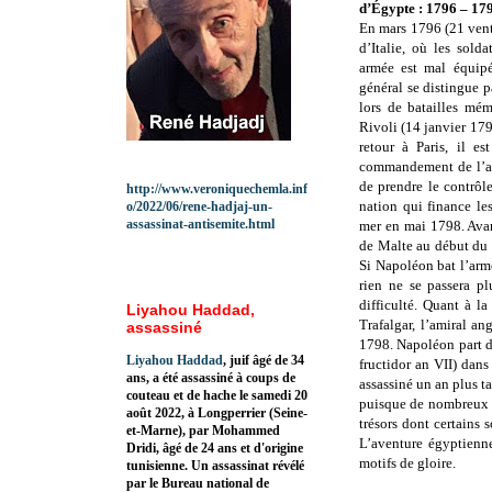
d’Égypte : 1796 – 17
En mars 1796 (21 vent
d’Italie, où les sold
armée est mal équipé
général se distingue 
lors de batailles mé
Rivoli (14 janvier 17
retour à Paris, il e
commandement de l’arm
de prendre le contrôl
http://www.veroniquechemla.inf
nation qui finance le
o/2022/06/rene-hadjaj-un-
assassinat-antisemite.html
mer en mai 1798. Avan
de Malte au début du m
Si Napoléon bat l’arm
rien ne se passera p
difficulté. Quant à la
Liyahou Haddad,
Trafalgar, l’amiral an
assassiné
1798. Napoléon part da
Liyahou Haddad
, juif âgé de 34
fructidor an VII) dans
ans, a été assassiné à coups de
assassiné un an plus ta
couteau et de hache le samedi 20
puisque de nombreux s
août 2022, à Longperrier (Seine-
trésors dont certains
et-Marne), par Mohammed
L’aventure égyptienne
Dridi, âgé de 24 ans et d'origine
motifs de gloire.
tunisienne. Un assassinat révélé
par le Bureau national de