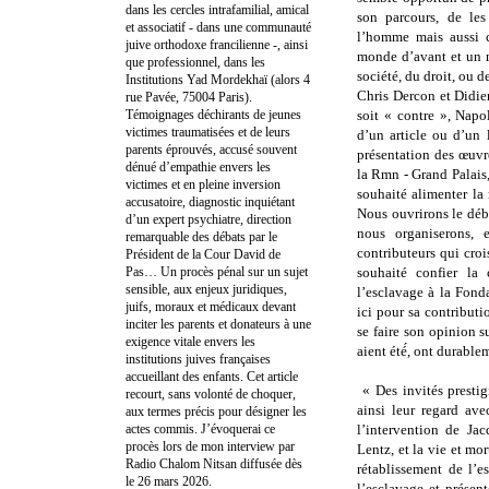
dans les cercles intrafamilial, amical
son parcours, de les
et associatif - dans une communauté
l’homme mais aussi c
juive orthodoxe francilienne -, ainsi
monde d’avant et un m
que professionnel, dans les
société, du droit, ou d
Institutions Yad Mordekhaï (alors 4
Chris Dercon et Didier
rue Pavée, 75004 Paris).
Témoignages déchirants de jeunes
soit « contre », Napo
victimes traumatisées et de leurs
d’un article ou d’un 
parents éprouvés, accusé souvent
présentation des œuvre
dénué d’empathie envers les
la Rmn - Grand Palais,
victimes et en pleine inversion
souhaité alimenter la
accusatoire, diagnostic inquiétant
Nous ouvrirons le déba
d’un expert psychiatre, direction
nous organiserons, 
remarquable des débats par le
contributeurs qui croi
Président de la Cour David de
Pas… Un procès pénal sur un sujet
souhaité confier la
sensible, aux enjeux juridiques,
l’esclavage à la Fond
juifs, moraux et médicaux devant
ici pour sa contributi
inciter les parents et donateurs à une
se faire son opinion s
exigence vitale envers les
aient été́, ont durable
institutions juives françaises
accueillant des enfants. Cet article
« Des invités prestig
recourt, sans volonté de choquer,
ainsi leur regard ave
aux termes précis pour désigner les
actes commis. J’évoquerai ce
l’intervention de Ja
procès lors de mon interview par
Lentz, et la vie et mo
Radio Chalom Nitsan diffusée dès
rétablissement de l’
le 26 mars 2026.
l’esclavage et présen