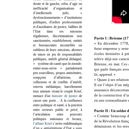
droite et de gauche, refus d’agir ou
inefficacité d’organisations et
d’intellectuels juifs, «
dysfonctionnements » d’institutions
publiques, d'ordres professionnels
et d'auxiliaires de justice, faillites de
l’Etat dans ses missions
régaliennes, discriminations non
Partie I : Brienne (1
sanctionnées,
establishment
, entités
« En décembre 1778,
et bureaucraties incontrôlés ou
futur empereur y reste
oublieux de leurs missions, absence
écoles destinées à pr
de mises en jeu de responsabilités
relève déjà son caract
publiques, intérêt général dédaigné,
« système-de-santé-que-le-monde-
Brienne, en mai. Ces 
entier-nous-envie » partialement
qui parle français ave
peu sourcilleux, propos antisémites,
lit, apprend. »
soupçons d’affairisme, de
« Quant à ses relatio
collusions et de conflits d’intérêt,
Il est l’objet d’un mé
omerta
médiatique, harcèlements
assurance déconcertan
tous azimuts visant le couple Krief,
de la construction d’un
menace d'un
huissier de justice
de
en une extraordinaire 
casser une porte…
A la confluence
entre politique et santé, à la jonction
entre secteurs public et privé, à
Partie II : Un soldat 
l’articulation entre pouvoirs
« Comme beaucoup d’o
politiques nationaux et locaux,
de la Révolution franç
l’affaire Krief
s’avère emblématique
démissions et les ren
d’un « antisémitisme d’Etat » sous