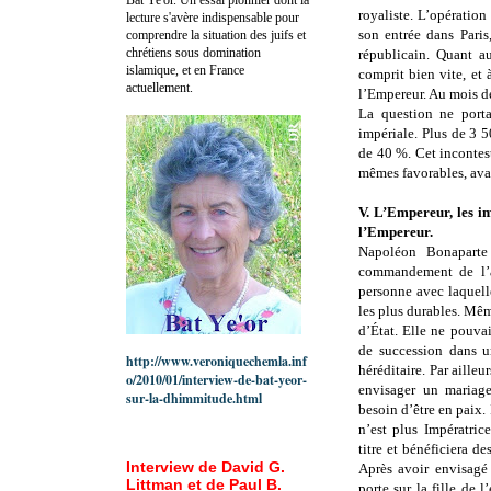
royaliste. L’opération
lecture s'avère indispensable pour
son entrée dans Paris
comprendre la situation des juifs et
chrétiens sous domination
républicain. Quant au
islamique, et en France
comprit bien vite, et 
actuellement.
l’Empereur. Au mois de
La question ne porta
impériale. Plus de 3 
de 40 %. Cet incontest
mêmes favorables, avai
V. L’Empereur, les i
l’Empereur.
Napoléon Bonaparte
commandement de l’ar
personne avec laquelle 
les plus durables. Mêm
d’État. Elle ne pouva
de succession dans un
http://www.veroniquechemla.inf
héréditaire. Par ailleu
o/2010/01/interview-de-bat-yeor-
envisager un mariage
sur-la-dhimmitude.html
besoin d’être en paix
n’est plus Impératric
titre et bénéficiera de
Interview de David G.
Après avoir envisagé
Littman et de Paul B.
porte sur la fille de