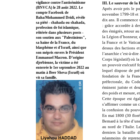
vigilance contre l'antisémitisme
III. Le sauveur de l
(BNVCA) le 28 août 2022. Le
Après avoir pris le p
compte Facebook de
novembre 1799-18 et 1
Baha/Mohammed Dridi, révèle
dix ans. Il commence 
sa piété - chahada ou shahada,
: grâce accordée à des
profession de foi islamique,
des émigrés, retour au
réitérée dans plusieurs posts -
la Légion d’honneur, c
son soutien aux "Palestiniens",
la France et le Vatic
sa haine de la France, du
blasphème et d'Israël, ainsi que
dessus des factions et
son mépris envers le Président
l’anarchie c’est-à-dire
Emmanuel Macron. D’origine
Corps législatif) où l
djerbienne, la victime a été
un pouvoir exécutif fo
enterrée le 1er septembre 2022 au
lequel dispose de pré
matin à Beer Sheva (Israël) où
fondation de la Fran
vit sa famille.
préfectorale, du Cod
éminent juriste et de
des poids et mesure, et
Cette époque est éga
s’affirmer comme un ch
la confusion du pouvo
En mai 1800 (30 floréa
Bernard à la tête d’un
au nord de l’Italie. L
derniers la bataille 
néanmoins de reprendr