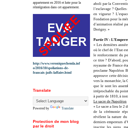
appartement en 2016 et lutte pour la
aboli par la Conventi
réintégration dans cet appartement.
l’esclavage ? Quelles 
en vigueur ? L’espace
Fondation pour la mémo
d’animation réalisé pa
Dorigny. »
Partie IV : L’Empereur
« Les dernières année
où le chef de l’Etat e
le renforcement du po
ce titre ? D’abord, pou
http://www.veroniquechemla.inf
royaume de France étai
o/2016/10/spoliations-de-
proclame Napoléon Bo
francais-juifs-laffaire.html
approuve cette décisio
vers la monarchie, la
que le sont les assemb
Translate
irréprochable du point
à partir de 1810, à ins
Le sacre de Napoléon
« Le sacre a lieu le 2
Powered by
Translate
de la cérémonie rép
révèlent la nature du
Protection de mon blog
derniers empereurs d
par le droit
inscrire les siens, m