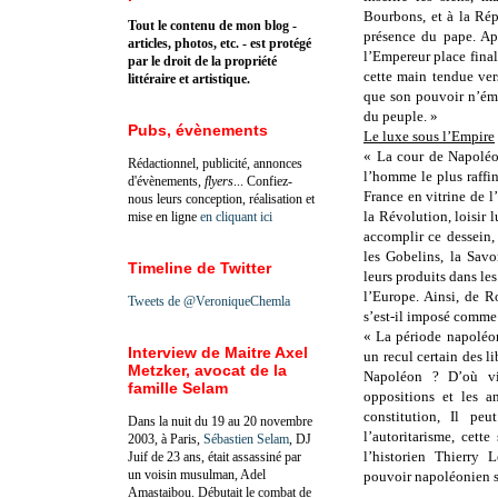
Bourbons, et à la Rép
Tout le contenu de mon blog -
présence du pape. Apr
articles, photos, etc. - est protégé
l’Empereur place fina
par le droit de la propriété
cette main tendue ver
littéraire et artistique.
que son pouvoir n’éma
du peuple. »
Pubs, évènements
Le luxe sous l’Empire
« La cour de Napoléo
Rédactionnel, publicité, annonces
l’homme le plus raffin
d'évènements,
flyers
... Confiez-
France en vitrine de l
nous leurs conception, réalisation et
la Révolution, loisir
mise en ligne
en cliquant ici
accomplir ce dessein,
les Gobelins, la Savo
Timeline de Twitter
leurs produits dans le
l’Europe. Ainsi, de 
Tweets de @VeroniqueChemla
s’est-il imposé comme 
« La période napoléon
Interview de Maitre Axel
un recul certain des li
Metzker, avocat de la
Napoléon ? D’où vie
famille Selam
oppositions et les a
constitution, Il pe
Dans la nuit du 19 au 20 novembre
l’autoritarisme, cette
2003, à Paris,
Sébastien Selam
, DJ
l’historien Thierry 
Juif de 23 ans, était assassiné par
un voisin musulman, Adel
pouvoir napoléonien s
Amastaibou. Débutait le combat de