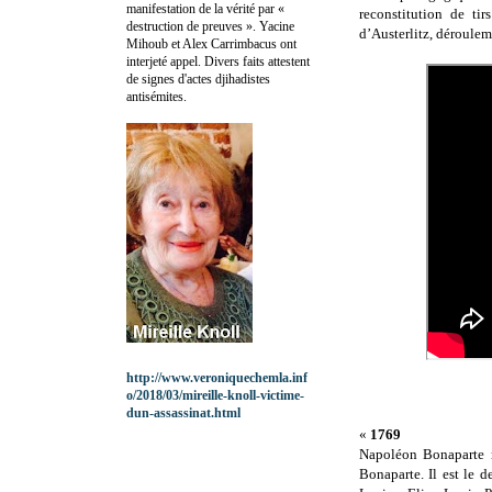
manifestation de la vérité par «
reconstitution de tir
destruction de preuves ». Yacine
d’Austerlitz, déroulem
Mihoub et Alex Carrimbacus ont
interjeté appel. Divers faits attestent
de signes d'actes djihadistes
antisémites.
http://www.veroniquechemla.inf
o/2018/03/mireille-knoll-victime-
dun-assassinat.html
«
1769
Napoléon Bonaparte n
Bonaparte. Il est le d