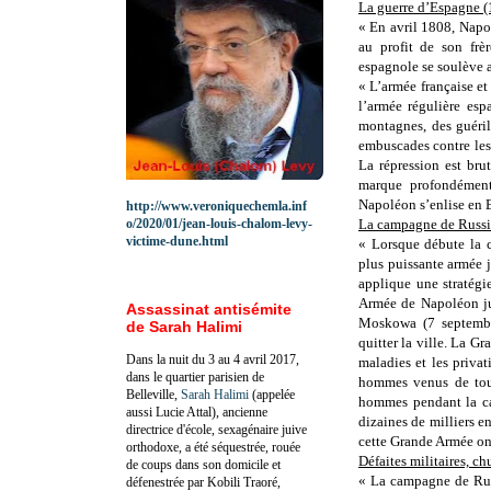
La guerre d’Espagne 
« En avril 1808, Napol
au profit de son frè
espagnole se soulève 
« L’armée française et 
l’armée régulière esp
montagnes, des guéril
embuscades contre les s
La répression est bru
marque profondément
Napoléon s’enlise en E
http://www.veroniquechemla.inf
o/2020/01/jean-louis-chalom-levy-
La campagne de Russi
victime-dune.html
« Lorsque débute la 
plus puissante armée j
applique une stratégie
Armée de Napoléon jus
Assassinat antisémite
Moskowa (7 septembre
de Sarah Halimi
quitter la ville. La Gr
Dans la nuit du 3 au 4 avril 2017,
maladies et les priva
dans le quartier parisien de
hommes venus de tout
Belleville,
Sarah Halimi
(appelée
hommes pendant la c
aussi Lucie Attal), ancienne
dizaines de milliers e
directrice d'école, sexagénaire juive
cette Grande Armée ont
orthodoxe, a été séquestrée, rouée
Défaites militaires, c
de coups dans son domicile et
« La campagne de Russ
défenestrée par Kobili Traoré,