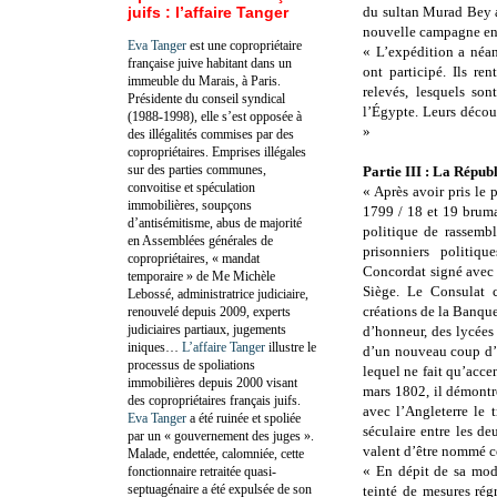
juifs : l’affaire Tanger
du sultan Murad Bey al
nouvelle campagne en 
Eva Tanger
est une copropriétaire
« L’expédition a néan
française juive habitant dans un
ont participé. Ils re
immeuble du Marais, à Paris.
relevés, lesquels so
Présidente du conseil syndical
l’Égypte. Leurs décou
(1988-1998), elle s’est opposée à
»
des illégalités commises par des
copropriétaires. Emprises illégales
sur des parties communes,
Partie III : La Répu
convoitise et spéculation
« Après avoir pris le
immobilières, soupçons
1799 / 18 et 19 bruma
d’antisémitisme, abus de majorité
politique de rassemb
en Assemblées générales de
prisonniers politiqu
copropriétaires, « mandat
Concordat signé avec l
temporaire » de Me Michèle
Siège. Le Consulat 
Lebossé, administratrice judiciaire,
créations de la Banque
renouvelé depuis 2009, experts
judiciaires partiaux, jugements
d’honneur, des lycées
iniques…
L’affaire Tanger
illustre le
d’un nouveau coup d’é
processus de spoliations
lequel ne fait qu’acce
immobilières depuis 2000 visant
mars 1802, il démontr
des copropriétaires français juifs.
avec l’Angleterre le 
Eva Tanger
a été ruinée et spoliée
séculaire entre les d
par un « gouvernement des juges ».
valent d’être nommé c
Malade, endettée, calomniée, cette
« En dépit de sa mode
fonctionnaire retraitée quasi-
septuagénaire a été expulsée de son
teinté de mesures régr