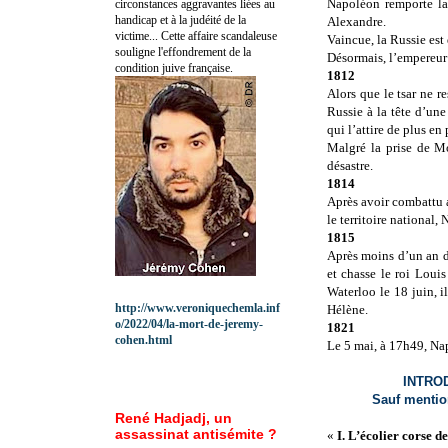
Napoléon remporte la 
circonstances aggravantes liées au
handicap et à la judéité de la
Alexandre.
victime... Cette affaire scandaleuse
Vaincue, la Russie est 
souligne l'effondrement de la
Désormais, l’empereur 
condition juive française.
1812
Alors que le tsar ne r
Russie à la tête d’une
qui l’attire de plus en
Malgré la prise de Mo
désastre.
1814
Après avoir combattu a
le territoire national
1815
Après moins d’un an d
et chasse le roi Louis
Waterloo le 18 juin, il
http://www.veroniquechemla.inf
Hélène.
o/2022/04/la-mort-de-jeremy-
1821
cohen.html
Le 5 mai, à 17h49, Na
INTRO
Sauf mention
René Hadjadj, un
assassinat antisémite ?
«
I. L’écolier corse 