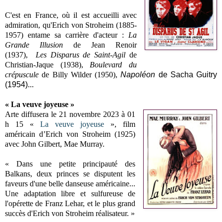
C'est en France, où il est accueilli avec
admiration, qu'Erich von Stroheim (1885-
1957) entame sa carrière d'acteur :
La
Grande Illusion
de Jean Renoir
(1937),
Les Disparus de Saint-Agil
de
Christian-Jaque (1938),
Boulevard du
crépuscule
de Billy Wilder (1950),
Napoléon
de Sacha Guitry
(1954)...
« La veuve joyeuse »
Arte diffusera le 21 novembre 2023 à 01
h 15 «
La veuve joyeuse
», film
américain d’Erich von Stroheim (1925)
avec John Gilbert, Mae Murray.
« Dans une petite principauté des
Balkans, deux princes se disputent les
faveurs d'une belle danseuse américaine...
Une adaptation libre et sulfureuse de
l'opérette de Franz Lehar, et le plus grand
succès d'Erich von Stroheim réalisateur. »