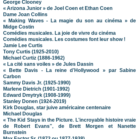
George Clooney
« Arizona Junior » de Joel Coen et Ethan Coen
Dame Joan Collins
« Making Waves - La magie du son au cinéma » de
Midge Costin
Comédies musicales. La joie de vivre du cinéma
Comédies musicales. Les costumes font leur show !
Jamie Lee Curtis
Tony Curtis (1925-2010)
Michael Curtiz (1886-1962)
« La cité sans voiles » de Jules Dassin
« Bette Davis - La reine d’Hollywood » par Sabine
Carbon
Sammy Davis Jr. (1925-1990)
Marlene Dietrich (1901-1992)
Edward Dmytryk (1908-1999)
Stanley Donen (1924-2019)
Kirk Douglas, star juive américaine centenaire
Michael Douglas
« The Kid Stays in the Picture. L’incroyable histoire vraie
de Robert Evans”, de Brett Morgen et Nanette
Burnstein
Max Factor Sr. (1872 ou 1877-1938)