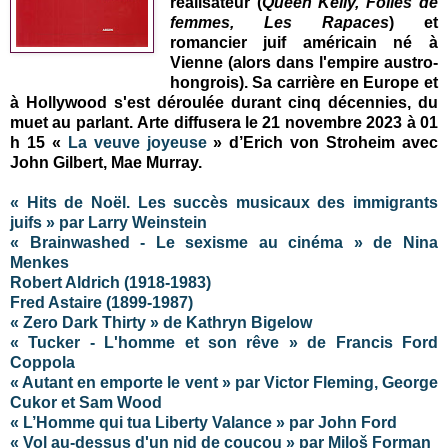
réalisateur
(
Queen Kelly, Folies de
femmes, Les Rapaces
)
et
romancier juif américain né à
Vienne (alors dans l'empire austro-
hongrois). Sa carrière en Europe et
à Hollywood s'est déroulée durant cinq décennies, du
muet au parlant
.
Arte diffusera le 21 novembre 2023 à 01
h 15 «
La veuve joyeuse
» d’Erich von Stroheim avec
John Gilbert, Mae Murray.
« Hits de Noël. Les succès musicaux des immigrants
juifs » par Larry Weinstein
« Brainwashed - Le sexisme au cinéma » de Nina
Menkes
Robert Aldrich (1918-1983)
Fred Astaire
(1899-1987)
« Zero Dark Thirty » de Kathryn Bigelow
« Tucker - L'homme et son rêve » de Francis Ford
Coppola
« Autant en emporte le vent » par Victor Fleming, George
Cukor et Sam Wood
« L’Homme qui tua Liberty Valance » par John Ford
« Vol au-dessus d'un nid de coucou » par
Miloš
Forman