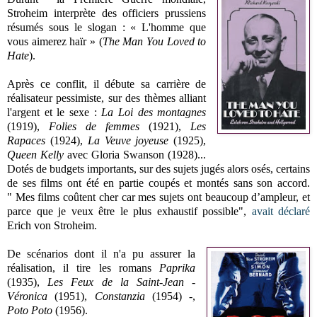
Stroheim interprète des officiers prussiens
résumés sous le slogan : « L'homme que
vous aimerez haïr » (
The Man You Loved to
Hate
).
Après ce conflit, il débute sa carrière de
réalisateur pessimiste, sur des thèmes alliant
l'argent et le sexe :
La Loi des montagnes
(1919),
Folies de femmes
(1921),
Les
Rapaces
(1924),
La Veuve joyeuse
(1925),
Queen Kelly
avec Gloria Swanson (1928)...
Dotés de budgets importants, sur des sujets jugés alors osés, certains
de ses films ont été en partie coupés et montés sans son accord.
" Mes films coûtent cher car mes sujets ont beaucoup d’ampleur, et
parce que je veux être le plus exhaustif possible",
avait déclaré
Erich von Stroheim.
De scénarios dont il n'a pu assurer la
réalisation, il tire les romans
Paprika
(1935),
Les Feux de la Saint-Jean -
Véronica
(1951),
Constanzia
(1954) -,
Poto Poto
(1956).