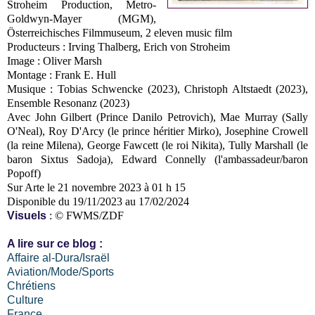
Stroheim Production, Metro-
Goldwyn-Mayer (MGM),
Österreichisches Filmmuseum, 2 eleven music film
Producteurs : Irving Thalberg, Erich von Stroheim
Image : Oliver Marsh
Montage : Frank E. Hull
Musique : Tobias Schwencke (2023), Christoph Altstaedt (2023),
Ensemble Resonanz (2023)
Avec John Gilbert (Prince Danilo Petrovich), Mae Murray (Sally
O'Neal), Roy D'Arcy (le prince héritier Mirko), Josephine Crowell
(la reine Milena), George Fawcett (le roi Nikita), Tully Marshall (le
baron Sixtus Sadoja), Edward Connelly (l'ambassadeur/baron
Popoff)
Sur Arte le 21 novembre 2023 à 01 h 15
Disponible du 19/11/2023 au 17/02/2024
Visuels
: © FWMS/ZDF
A lire sur ce blog :
Affaire al-Dura/Israël
Aviation/Mode/Sports
Chrétiens
Culture
France