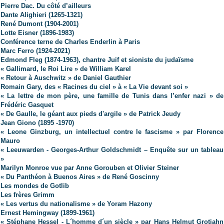
Pierre Dac. Du côté d’ailleurs
Dante Alighieri (1265-1321)
René Dumont (1904-2001)
Lotte Eisner (1896-1983)
Conférence terne de Charles Enderlin à Paris
Marc Ferro (1924-2021)
Edmond Fleg (1874-1963), chantre Juif et sioniste du judaïsme
« Gallimard, le Roi Lire » de William Karel
« Retour à Auschwitz » de Daniel Gauthier
Romain Gary, des « Racines du ciel » à « La Vie devant soi »
« La lettre de mon père, une famille de Tunis dans l’enfer nazi » de
Frédéric Gasquet
« De Gaulle, le géant aux pieds d'argile » de Patrick Jeudy
Jean Giono (
1895 -1970)
« Leone Ginzburg, un intellectuel contre le fascisme » par Florence
Mauro
« Leeuwarden - Georges-Arthur Goldschmidt – Enquête sur un tableau
»
Marilyn Monroe vue par Anne Gorouben et Olivier Steiner
« Du Panthéon à Buenos Aires » de René Goscinny
Les mondes de Gotlib
Les frères Grimm
« Les vertus du nationalisme » de Yoram Hazony
Ernest Hemingway (1899-1961)
« Stéphane Hessel - L´homme d´un siècle » par Hans Helmut Grotjahn