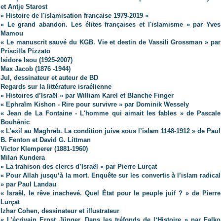
et Antje Starost
« Histoire de l'islamisation française 1979-2019 »
« Le grand abandon. Les élites françaises et l'islamisme » par Yves
Mamou
« Le manuscrit sauvé du KGB. Vie et destin de Vassili Grossman » par
Priscilla Pizzato
Isidore Isou (1925-2007)
Max Jacob (1876 -1944)
Jul, dessinateur et auteur de BD
Regards sur la littérature israélienne
« Histoires d’Israël » par William Karel et Blanche Finger
« Ephraïm Kishon - Rire pour survivre » par Dominik Wessely
« Jean de La Fontaine - L'homme qui aimait les fables » de Pascale
Bouhénic
« L’exil au Maghreb. La condition juive sous l’islam 1148-1912 » de Paul
B. Fenton et David G. Littman
Victor Klemperer (1881-1960)
Milan Kundera
« La trahison des clercs d’Israël » par Pierre Lurçat
« Pour Allah jusqu’à la mort. Enquête sur les convertis à l’islam radical
» par Paul Landau
« Israël, le rêve inachevé. Quel État pour le peuple juif ? » de Pierre
Lurçat
Izhar Cohen, dessinateur et illustrateur
« L’écrivain Ernst Jünger. Dans les tréfonds de l‘Histoire »
par Falko