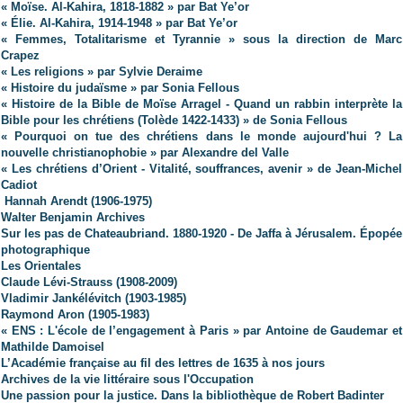
« Moïse. Al-Kahira, 1818-1882 » par Bat Ye’or
« Élie. Al-Kahira, 1914-1948 » par Bat Ye’or
« Femmes, Totalitarisme et Tyrannie » sous la direction de Marc
Crapez
« Les religions » par Sylvie Deraime
« Histoire du judaïsme » par Sonia Fellous
« Histoire de la Bible de Moïse Arragel - Quand un rabbin interprète la
Bible pour les chrétiens (Tolède 1422-1433) » de Sonia Fellous
« Pourquoi on tue des chrétiens dans le monde aujourd'hui ? La
nouvelle christianophobie » par Alexandre del Valle
« Les chrétiens d’Orient - Vitalité, souffrances, avenir » de Jean-Michel
Cadiot
Hannah Arendt (1906-1975)
Walter Benjamin Archives
Sur les pas de Chateaubriand. 1880-1920 - De Jaffa à Jérusalem. Épopée
photographique
Les Orientales
Claude Lévi-Strauss (1908-2009)
Vladimir Jankélévitch
(1903-1985)
Raymond Aron (1905-1983)
« ENS : L'école de l’engagement à Paris » par Antoine de Gaudemar et
Mathilde Damoisel
L’Académie française au fil des lettres de 1635 à nos jours
Archives de la vie littéraire sous l'Occupation
Une passion pour la justice. Dans la bibliothèque de Robert Badinter