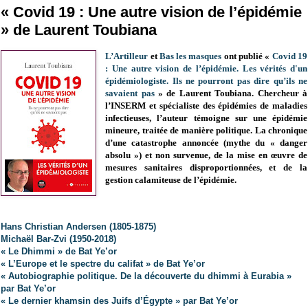
« Covid 19 : Une autre vision de l’épidémie
» de Laurent Toubiana
L’Artilleur
et
Bas les masques
ont publié «
Covid 19
: Une autre vision de l’épidémie. Les vérités d'un
épidémiologiste. Ils ne pourront pas dire qu’ils ne
savaient pas
» de Laurent Toubiana. C
hercheur à
l’INSERM et spécialiste des épidémies de maladies
infectieuses, l’auteur témoigne sur une épidémie
mineure, traitée de manière politique. La chronique
d’une catastrophe annoncée (mythe du « danger
absolu ») et non survenue, de la mise en œuvre de
mesures sanitaires disproportionnées, et de la
gestion calamiteuse de l’épidémie.
Hans Christian Andersen (1805-1875)
Michaël Bar-Zvi (1950-2018)
« Le Dhimmi » de Bat Ye’or
« L’Europe et le spectre du califat » de Bat Ye’or
« Autobiographie politique. De la découverte du dhimmi à Eurabia »
par Bat Ye’or
« Le dernier khamsin des Juifs d’Égypte » par Bat Ye’or