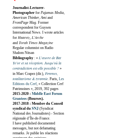
Journalist-Lecturer-
Photographer
for
Pajamas Media,
American Thinker, Ami
and
FrontPage Mag
. Former
correspondent for Guysen
International News. I wrote articles
Haaretz
L'Arche
for
,
Torah Times Magazine
and
Regular columnist on Radio
Shalom Nitsan
L’œuvre de Bat
Bibliography
:
«
Ye’or et sa réception. Jusqu’où la
contradiction est-elle possible ?
»
Femmes,
in Marc Crapez (dir.),
totalitarisme & tyrannie
. Paris,
Les
Editions du Cerf
, « Collection Cerf
Patrimoines », 2019, 392 pages
Middle East Forum
2015-2020 :
Grantees
(Bourses).
2017-2018 : Membre du Conseil
SNJ
syndical du
(Syndicat
National des Journalistes) - Section
régionale d’Île-de-France.
I have published documented
messages, but not defamating
remarks. Je publie les réactions