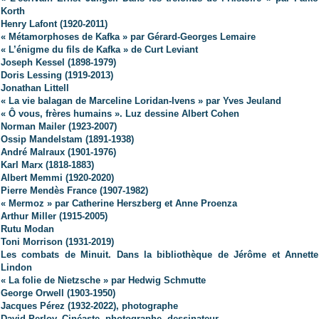
Korth
Henry Lafont (1920-2011)
« Métamorphoses de Kafka » par Gérard-Georges Lemaire
« L’énigme du fils de Kafka » de Curt Leviant
Joseph Kessel (1898-1979)
Doris Lessing (1919-2013)
Jonathan Littell
« La vie balagan de Marceline Loridan-Ivens » par Yves Jeuland
« Ô vous, frères humains ». Luz dessine Albert Cohen
Norman Mailer
(1923-2007)
Ossip Mandelstam (1891-1938)
André Malraux (1901-1976)
Karl Marx (1818-1883)
Albert Memmi (1920-2020)
Pierre Mendès France (1907-1982)
« Mermoz » par Catherine Herszberg et Anne Proenza
Arthur Miller (1915-2005)
Rutu Modan
Toni Morrison (1931-2019)
Les combats de Minuit. Dans la bibliothèque de Jérôme et Annette
Lindon
« La folie de Nietzsche » par Hedwig Schmutte
George Orwell (1903-1950)
Jacques Pérez (1932-2022), photographe
David Perlov. Cinéaste, photographe, dessinateur