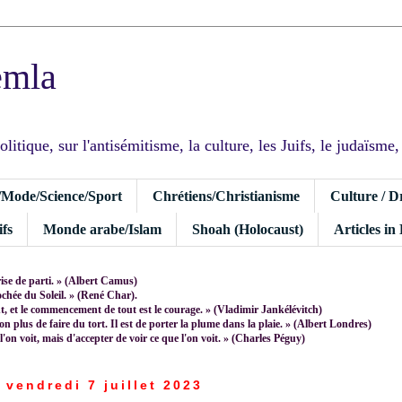
emla
tique, sur l'antisémitisme, la culture, les Juifs, le judaïsme, I
/Mode/Science/Sport
Chrétiens/Christianisme
Culture / D
fs
Monde arabe/Islam
Shoah (Holocaust)
Articles in
rise de parti. » (Albert Camus)
rochée du Soleil. » (René Char).
 et le commencement de tout est le courage. » (Vladimir Jankélévitch)
non plus de faire du tort. Il est de porter la plume dans la plaie. » (Albert Londres)
 l'on voit, mais d'accepter de voir ce que l'on voit. » (Charles Péguy)
vendredi 7 juillet 2023