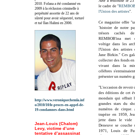
Arte a rediffusé le 23
2010.
Fofana a été c
ondamné en
le cadre de "
REMBOB
2009 à la réclusion criminelle à
l'Union des artistes
".
perpétuité assortie de 22 ans de
sûreté pour avoir séquestré, torturé
Ce magazine offre "u
et tué Ilan Halimi en 2006.
´histoire de notre p
trésors cachés de
REMBOB'ina met de
voltige dans les ar
l'Union des artiste
Jane Birkin." Ces gal
collecter des fonds en 
vivant dans la misè
célèbres s'entrainai
présenter un numéro 
"L'occasion de revoir
des éditions de cet é
mondain qui offrait 
http://www.veroniquechemla.inf
grandes stars du sh
o/2010/10/le-proces-en-appel-de-
numéros de cirque. 
19-condamnes-dans.html
trapèze en 1959, Je
jette dans le vide
Jean-Louis (Chalom)
Deneuve se couche 
Levy, victime d’une
1971, Louis de Fu
tentative d’assassinat