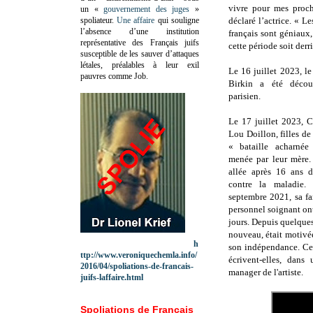
vivre pour mes proch
un «
gouvernement des juges
»
spoliateur.
Une affaire
qui souligne
déclaré l’actrice. « L
l’absence d’une institution
français sont géniaux,
représentative des Français juifs
cette période soit derri
susceptible de les sauver d’attaques
létales, préalables à leur exil
Le 16 juillet 2023, l
pauvres comme Job.
Birkin a été décou
parisien.
Le 17 juillet 2023,
C
Lou Doillon,
filles de
« bataille acharnée
menée par leur mère. 
allée après 16 ans d
contre la maladie
septembre 2021, sa fa
personnel soignant ont 
jours.
Depuis quelques 
nouveau, était motivé
h
son indépendance. Ce p
ttp://www.veroniquechemla.info/
écrivent-elles, dan
2016/04/spoliations-de-francais-
manager de l'artiste.
juifs-laffaire.html
Spoliations de Français