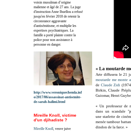
voisin musulman d’origine
malienne et âgé de 27 ans. La juge
d'instruction Anne Ihuellou a refusé
jusqu'en février 2018 de retenir la
circonstance aggravante
d'antisémitisme, et multiplie les
expertises psychiatriques. La
famille a porté plainte contre la
police pour non assistance à
personne en danger.
« La moutarde me
Arte diffusera le 21 
moutarde me monte a
de
Claude Zidi
(1974)
Birkin, Claude Piépl
http://www.veroniquechemla.inf
Guiomar, Henri Guybe
o/2017/06/assassinat-antisemite-
de-sarah-halimi.html
« Un professeur de m
dans un scandale "p
Mireille Knoll, victime
une starlette de ciné
d'un djihadiste ?
menée tambour battant
dindon de la farce. »
Mireille Knoll
, veuve juive