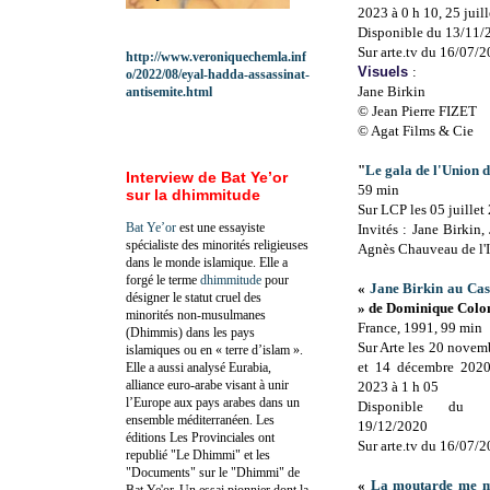
2023 à 0 h 10,
25 juil
Disponible du 13/11/
Sur arte.tv du 16/07/
http://www.veroniquechemla.inf
Visuels
:
o/2022/08/eyal-hadda-assassinat-
Jane Birkin
antisemite.html
© Jean Pierre FIZET
© Agat Films & Cie
"
Le gala de l'Union d
Interview de Bat Ye’or
59 min
sur la dhimmitude
Sur LCP les 05 juillet
Bat Ye’or
est une essayiste
Invités : Jane Birkin,
spécialiste des minorités religieuses
Agnès Chauveau de l'
dans le monde islamique. Elle a
forgé le terme
dhimmitude
pour
«
Jane Birkin au Cas
désigner le statut cruel des
» de Dominique Colo
minorités non-musulmanes
France, 1991, 99 min
(Dhimmis) dans les pays
Sur Arte les 20 novem
islamiques ou en « terre d’islam ».
et 14 décembre 2020 
Elle a aussi analysé Eurabia,
alliance euro-arabe visant à unir
2023 à 1 h 05
l’Europe aux pays arabes dans un
Disponible du 
ensemble méditerranéen. Les
19/12/2020
éditions Les Provinciales ont
Sur arte.tv du 16/07/
republié "Le Dhimmi" et les
"Documents" sur le "Dhimmi" de
«
La moutarde me m
Bat Ye'or. Un essai pionnier dont la