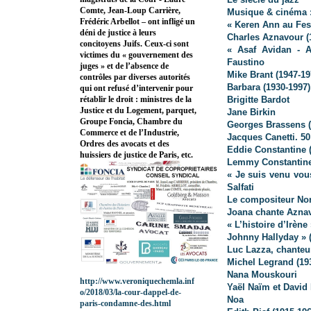
Comte, Jean-Loup Carrière,
Musique & cinéma :
Frédéric Arbellot – ont infligé un
« Keren Ann au Fes
déni de justice à leurs
Charles Aznavour (
concitoyens Juifs. Ceux-ci sont
« Asaf Avidan - A
victimes du « gouvernement des
Faustino
juges » et de l’absence de
Mike Brant (1947-19
contrôles par diverses autorités
Barbara (1930-1997)
qui ont refusé d’intervenir pour
Brigitte Bardot
rétablir le droit : ministres de la
Justice et du Logement, parquet,
Jane Birkin
Groupe Foncia, Chambre du
Georges Brassens (
Commerce et de l’Industrie,
Jacques Canetti. 5
Ordres des avocats et des
Eddie Constantine 
huissiers de justice de Paris, etc.
Lemmy Constantin
« Je suis venu vou
Salfati
Le compositeur Nor
Joana chante Azna
« L’histoire d’Irèn
Johnny Hallyday » 
Luc Lazza, chanteu
Michel Legrand (19
Nana Mouskouri
http://www.veroniquechemla.inf
Yaël Naïm et David
o/2018/03/la-cour-dappel-de-
Noa
paris-condamne-des.html