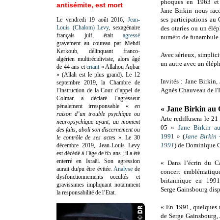
phoques en 1963 et 
antisémite, est mort
Jane Birkin nous rac
ses participations au
Le vendredi 19 août 2016,
Jean-
Louis (Chalom) Levy
, sexagénaire
des otaries ou un élé
français juif, était
agressé
numéro de funambule.
gravement au couteau par Mehdi
Kerkoub, délinquant franco-
Avec sérieux, simplici
algérien multirécidiviste, alors âgé
un autre avec un éléph
de 44 ans et
criant
« Allahou Aqbar
» (Allah est le plus grand). Le 12
Invités : Jane Birkin,
septembre 2019, la Chambre de
Agnès Chauveau de l'
l’instruction de la Cour d’appel de
Colmar a déclaré l’agresseur
pénalement irresponsable
«
en
« Jane Birkin au 
raison d’un trouble psychique ou
Arte rediffusera le 21
neuropsychique ayant, au moment
05 «
Jane Birkin a
des faits, aboli son discernement ou
1991
» (
Jane Birkin 
le contrôle de ses actes
»
. Le 30
1991
) de Dominique 
décembre 2019, Jean-Louis Levy
est décédé à l’âge de 65 ans ; il a été
enterré en Israël. Son agression
« Dans l’écrin du Ca
aurait du/pu être évitée.
Analyse
de
concert emblématiqu
dysfonctionnements occultés et
britannique en 199
gravissimes impliquant notamment
Serge Gainsbourg disp
la responsabilité de l’Etat.
« En 1991, quelques 
de Serge Gainsbourg,