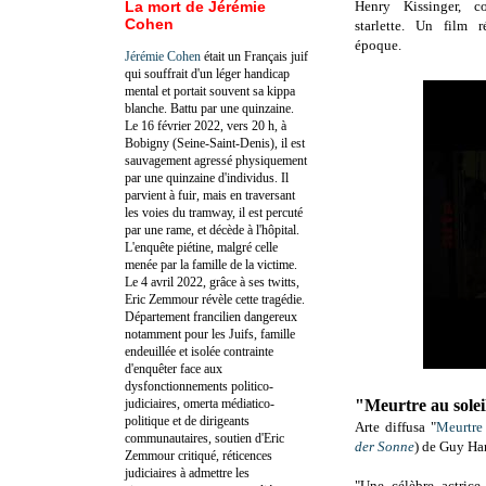
La mort de Jérémie
Henry Kissinger, 
Cohen
starlette. Un film 
époque.
Jérémie Cohen
était un Français juif
qui souffrait d'un léger handicap
mental et portait souvent sa kippa
blanche. Battu par une quinzaine.
Le 16 février 2022, vers 20 h, à
Bobigny (Seine-Saint-Denis), il est
sauvagement agressé physiquement
par une quinzaine d'individus. Il
parvient à fuir, mais en traversant
les voies du tramway, il est percuté
par une rame, et décède à l'hôpital.
L'enquête piétine, malgré celle
menée par la famille de la victime.
Le 4 avril 2022, grâce à ses twitts,
Eric Zemmour révèle cette tragédie.
Département francilien dangereux
notamment pour les Juifs, famille
endeuillée et isolée contrainte
d'enquêter face aux
dysfonctionnements politico-
judiciaires, omerta médiatico-
"Meurtre au solei
politique et de dirigeants
Arte diffusa "
Meurtre 
communautaires, soutien d'Eric
der Sonne
) de Guy Ha
Zemmour critiqué, réticences
judiciaires à admettre les
"Une célèbre actrice 