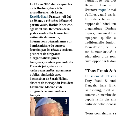
l’Adriatique (Majorqu
Le 17 mai 2022, dans le quartier
Belge Hercule 
de la Duchère, dans le 9e
Ustinov)
traque
le mal
arrondissement de Lyon,
s’affoler, gagné par la
RenéHadjadj
, Français juif âgé
Entre deux bains de s
de 89 ans, a été tué et défenestré
huppée de l’hôtel, ten
par un voisin, Rachid Kheniche,
pragmatique Daphne
âgé de 50 ans. Réticences de la
piques, dans un défil
justice à admettre le caractère
antisémite du meurtre,
tapageur, qu’elle 
informations déterminantes sur
traditionnelle réunion
l’antisémitisme du suspect
Plein d’esprit, ce hui
fournies par les réseaux sociaux,
son humour
british
, 
prudence de dirigeants
adaptation d’un rom
d’organisations juives
enveloppée par la dou
françaises, émotion profonde des
Français juifs, silence de
mainstream medias
, notamment
"Tony Frank & A
publics, similarités avec
La
Galerie de l’Instan
l’assassinat de Sarah Halimi,
Tony Frank & Andr
absence de message du Président
Français, Jane Bir
Emmanuel Macron et de
Gainsbourg, c’est «
dirigeants communautaires
comme un membre de l
français…
depuis la fin des ann
partie de notre inconsc
"Nous connaissons sa 