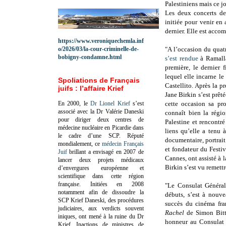
Palestiniens mais ce jo
Les deux concerts de
initiée pour venir en
dernier. Elle est acco
https://www.veroniquechemla.inf
o/2026/03/la-cour-criminelle-de-
"A l’occasion du quat
bobigny-condamne.html
s’est rendue
à Ramalla
première, le dernier 
lequel elle incarne l
Spoliations de Français
Castellito. Après la 
juifs : l’affaire Krief
Jane Birkin s’est prê
En 2000, le
Dr Lionel Krief
s’est
cette occasion sa pr
associé avec la Dr Valérie Daneski
connaît bien la régio
pour diriger deux centres de
Palestine et rencontré
médecine nucléaire en Picardie dans
liens qu’elle a tenu 
le cadre d’une SCP.
Réputé
documentaire, portrai
mondialement, ce
médecin Français
et fondateur du Festiv
Juif
brillant a envisagé en 2007 de
Cannes, ont assisté à 
lancer deux projets médicaux
Birkin s’est vu remett
d’envergures européenne et
scientifique dans cette région
française.
Initiées en 2008
"Le Consulat Général
notamment afin de dissoudre la
débuts, s’est à nouv
SCP Krief Daneski, des procédures
succès du cinéma fra
judiciaires, aux verdicts souvent
Rachel
de Simon Bitto
iniques, ont mené à la ruine du Dr
honneur au Consulat G
Krief.
Inactions de ministres de