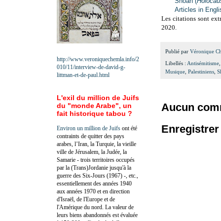
Shoah (
Holocau
Articles in Engl
Les citations sont extr
2020.
Publié par
Véronique C
http://www.veroniquechemla.info/2
Libellés :
Antisémitisme
010/11/interview-de-david-g-
Musique
,
Palestiniens
,
S
littman-et-de-paul.html
L'exil du million de Juifs
Aucun comm
du "monde Arabe", un
fait historique tabou ?
Enregistre
Environ un million de Juifs
ont été
contraints de quitter des pays
arabes, l’Iran, la Turquie, la vieille
ville de Jérusalem, la Judée, la
Samarie - trois territoires occupés
par la (Trans)Jordanie jusqu'à la
guerre des Six-Jours (1967) -, etc.,
essentiellement des années 1940
aux années 1970 et en direction
d'Israël, de l'Europe et de
l'Amérique du nord. La valeur de
leurs biens abandonnés est évaluée