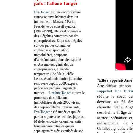
juifs : l’affaire Tanger
Eva Tanger
est une copropriétaire
française juive habitant dans un
immeuble du Marais, à Paris.
Présidente du conseil syndical
(1988-1998), elle s’est opposée à
des illégalités commises par des
copropriétaires. Emprises illégales
sur des parties communes,
convoitise et spéculation
immobilières, soupçons
d’antisémitisme, abus de majorité
en Assemblées générales de
copropriétaires, « mandat
temporaire » de Me Michèle
Lebossé, administratrice judiciaire,
"Elle s'appelait Jane
renouvelé depuis 2009, experts
Arte diffuse sur son 
judiciaires partiaux, jugements
s'appelait Jane Birki
iniques…
L’affaire Tanger
illustre le
séduire le coeur de
processus de spoliations
devenue au fil des
immobilières depuis 2000 visant
éternelle petite Ang
des copropriétaires français juifs.
Eva Tanger
a été ruinée et spoliée
s'est éteinte à l'âge d
par un « gouvernement des juges ».
actrice, scénariste et
Malade, endettée, calomniée, cette
indissociable de
fonctionnaire retraitée quasi-
Gainsbourg dont elle
septuagénaire a été expulsée de son