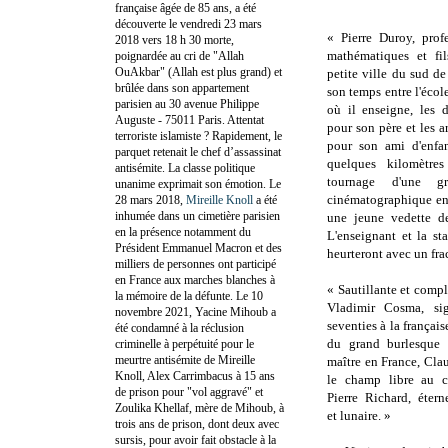
française âgée de 85 ans, a été
découverte le vendredi 23 mars
« Pierre Duroy, prof
2018 vers 18 h 30 morte,
mathématiques et fi
poignardée au cri de "Allah
OuAkbar" (Allah est plus grand) et
petite ville du sud de
brûlée dans son appartement
son temps entre l'école
parisien au 30 avenue Philippe
où il enseigne, les d
Auguste - 75011 Paris. Attentat
pour son père et les ar
terroriste islamiste ? Rapidement, le
pour son ami d'enfan
parquet retenait le chef d’assassinat
quelques kilomètres
antisémite. La classe politique
tournage d'une gr
unanime exprimait son émotion. Le
cinématographique enf
28 mars 2018,
Mireille Knoll
a été
inhumée dans un cimetière parisien
une jeune vedette de
en la présence notamment du
L'enseignant et la st
Président Emmanuel Macron et des
heurteront avec un frac
milliers de personnes ont participé
en France aux marches blanches à
« Sautillante et compli
la mémoire de la défunte. Le 10
Vladimir Cosma, sig
novembre 2021, Yacine Mihoub a
seventies à la françai
été condamné à la réclusion
du grand burlesque 
criminelle à perpétuité pour le
meurtre antisémite de Mireille
maître en France, Clau
Knoll, Alex Carrimbacus à 15 ans
le champ libre au c
de prison pour "vol aggravé" et
Pierre Richard, étern
Zoulika Khellaf, mère de Mihoub, à
et lunaire. »
trois ans de prison, dont deux avec
sursis, pour avoir fait obstacle à la