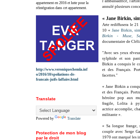
l’ambassadrice, l'arti
appartement en 2016 et lutte pour la
annulé plusieurs conce
réintégration dans cet appartement.
« Jane Birkin, sim
Arte rediffusera le 21
10 «
Jane Birkin, si
Birkin - Muse, Se
documentaire de Clél
"Avec ses yeux rêveur
sylphide et son pani
Birkin a conquis le 
http://www.veroniquechemla.inf
et des Français. Po
o/2016/10/spoliations-de-
facettes."
francais-juifs-laffaire.html
« Jane Birkin a conq
et des Français. Port
héroïne pop aux mul
Translate
fragile, Lolita à 
actrice accomplie, ch
militante ».
Powered by
Translate
« Sa longue frange, 
couple avec Serge Ga
Protection de mon blog
1970 ont marqué les i
par le droit