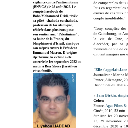
vigilance contre l'antisémitisme
de comparer les deux s
(BNVCA) le 28 août 2022. Le
Puis en regardant les 
compte Facebook de
œuvres de ces deux ph
Baha/Mohammed Dridi, révèle
couple inoubliable."
sa piété - chahada ou shahada,
profession de foi islamique,
"Tony, complice des 
réitérée dans plusieurs posts -
de Gainsbourg, et And
son soutien aux "Palestiniens",
la vie de Jane, 
sa haine de la France, du
blasphème et d'Israël, ainsi que
d’accéder, par sa g
son mépris envers le Président
moments de vie de ces
Emmanuel Macron. D’origine
ont tant marqués nos e
djerbienne, la victime a été
enterrée le 1er septembre 2022 au
matin à Beer Sheva (Israël) où
"
Elle s'appelait Jane
vit sa famille.
Journaliste : Marina 
France, Allemagne, 20
Disponible du 16/07/
«
Jane Birkin, simple
Cohen
France,
Agat Films & 
Ciné+, 2019, 53 min
Sur Arte les 20 nov
25, 29 novembre 20
décembre 2020 à 1