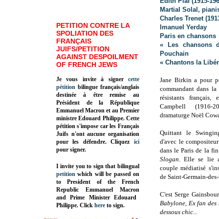
Edith Piaf (1915-196
Martial Solal, piani
Charles Trenet (191
PETITION CONTRE LA
Imanuel Yerday
SPOLIATION DES
Paris en chansons
FRANÇAIS
« Les chansons d
JUIFS/PETITION
Pouchain
AGAINST DESPOILMENT
« Chantons la Libér
OF FRENCH JEWS
Je vous invite à signer
cette
Jane Birkin a pour p
pétition
bilingue français/anglais
commandant dans la 
destinée à être remise au
résistants français
Président de la République
Campbell (1916-20
Emmanuel Macron et au Premier
dramaturge Noël Cowa
ministre Edouard Philippe. Cette
pétition s'impose car les Français
Quittant le Swingi
Juifs n'ont aucune organisation
d'avec le compositeur
pour les défendre. Cliquez
ici
pour signer.
dans le Paris de la f
Slogan
. Elle se lie
I invite you to sign that bilingual
couple médiatisé s'in
petition
which will be passed on
de Saint-Germain-des
to President of the French
Republic
Emmanuel Macron
C'est Serge Gainsbour
and Prime Minister
Edouard
Babylone, Ex fan des s
Philippe
.
Click
here
to sign.
dessous chic..
.