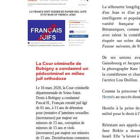
La silhouette longilig
d'un Jean et d'un pu
intelligente et popul
variété française 
Britanniques, comme
avec talent la comédi
risquée sur scène da
Fausse suivante
, de 
De ses unions ave
Gainsbourg et Jacques D
La Cour criminelle de
Bobigny a condamné un
la photographe Kate 
pédocriminel en milieu
la comédienne et cha
juif orthodoxe
l'actrice Lou Doillon.
Le 16 mars 2026, la Cour criminelle
Comme la princesse 
départementale de Seine-Saint-
Hermès
au succès dura
Denis à Bobigny a condamné
Pascal H., Français retraité juif âgé
de 61 ans, à 13 ans de détention
Hostile à la peine de
pour (tentative d’)atteintes sexuelles
milité pour le droit à 
(incestueuse) par majeur sur
mineurs de 15 ans, corruption de
Résistant aux appels a
mineurs de 15 ans et viols
Jane Birkin a donné
(incestueux) par majeur sur mineurs
Israël. Elle "a hésité 
de 15 ans. Des
infractions commises