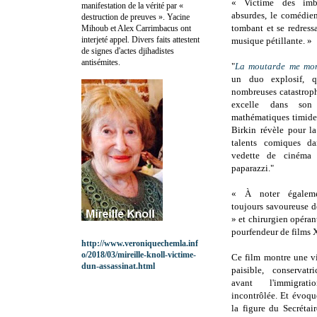
« Victime des imbr
manifestation de la vérité par «
absurdes, le comédien
destruction de preuves ». Yacine
tombant et se redressa
Mihoub et Alex Carrimbacus ont
interjeté appel. Divers faits attestent
musique pétillante. »
de signes d'actes djihadistes
antisémites.
"
La moutarde me mon
un duo explosif, q
nombreuses catastroph
excelle dans son
mathématiques timide 
Birkin révèle pour la
talents comiques da
vedette de cinéma 
paparazzi."
« À noter égaleme
toujours savoureuse d
» et chirurgien opéran
pourfendeur de films X
http://www.veroniquechemla.inf
o/2018/03/mireille-knoll-victime-
Ce film montre une vi
dun-assassinat.html
paisible, conservatr
avant l'immigra
incontrôlée. Et évoqu
la figure du Secrétai