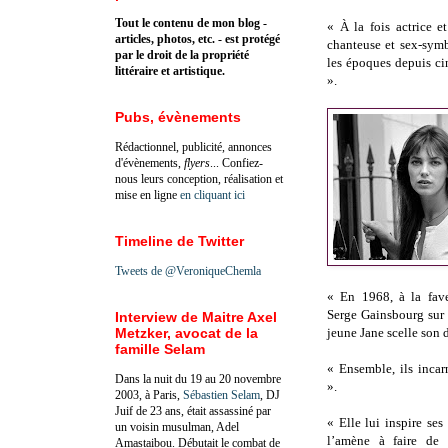
Tout le contenu de mon blog -
« À la fois actrice e
articles, photos, etc. - est protégé
chanteuse et sex-symb
par le droit de la propriété
les époques depuis ci
littéraire et artistique.
».
Pubs, évènements
Rédactionnel, publicité, annonces
d'évènements,
flyers
... Confiez-
nous leurs conception, réalisation et
mise en ligne
en cliquant ici
Timeline de Twitter
Tweets de @VeroniqueChemla
« En 1968, à la fav
Serge Gainsbourg sur
Interview de Maitre Axel
Metzker, avocat de la
jeune Jane scelle son 
famille Selam
« Ensemble, ils inca
Dans la nuit du 19 au 20 novembre
».
2003, à Paris,
Sébastien Selam
, DJ
Juif de 23 ans, était assassiné par
« Elle lui inspire ses
un voisin musulman, Adel
l’amène à faire de 
Amastaibou. Débutait le combat de