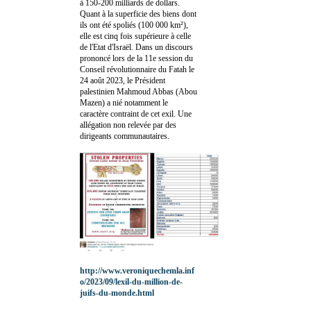
à 150-200 milliards de dollars.
Quant à la superficie des biens dont
ils ont été spoliés (100 000 km²),
elle est cinq fois supérieure à celle
de l'Etat d'Israël. Dans un discours
prononcé lors de la 11e session du
Conseil révolutionnaire du Fatah le
24 août 2023, le Président
palestinien Mahmoud Abbas (Abou
Mazen) a nié notamment le
caractère contraint de cet exil. Une
allégation non relevée par des
dirigeants communautaires.
http://www.veroniquechemla.inf
o/2023/09/lexil-du-million-de-
juifs-du-monde.html