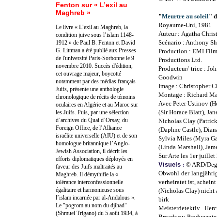
Fenton sur « L’exil au
Maghreb »
"
Meurtre au soleil
"
d
Royaume-Uni, 1981
Le livre « L’exil au Maghreb, la
Auteur : Agatha Christ
condition juive sous l’islam 1148-
Scénario : Anthony Sh
1912 » de Paul B. Fenton et David
G. Littman a été publié aux Presses
Production : EMI Film
de l'université Paris-Sorbonne le 9
Productions Ltd.
novembre 2010. Succès d'édition,
Producteur/-trice : Jo
cet ouvrage majeur, boycotté
Goodwin
notamment par des médias français
Image : Christopher C
Juifs, présente une anthologie
Montage : Richard M
chronologique de récits de témoins
Avec Peter Ustinov (He
oculaires en Algérie et au Maroc sur
(Sir Horace Blatt), Jan
les Juifs. Puis, par une sélection
d’archives du Quai d’Orsay, du
Nicholas Clay (Patric
Foreign Office, de l’Alliance
(Daphne Castle), Dian
israélite universelle (AIU) et de son
Sylvia Miles (Myra Ga
homologue britannique l’Anglo-
(Linda Marshall), Jam
Jewish Association, il décrit les
Sur Arte les 1er juille
efforts diplomatiques déployés en
Visuels
:
© ARD/Deg
faveur des Juifs maltraités au
Obwohl der langjähri
Maghreb. Il démythifie la «
verheiratet ist, schei
tolérance interconfessionnelle
égalitaire et harmonieuse sous
(Nicholas Clay) nicht
l’islam incarnée par al-Andalous ».
birk
Le "pogrom au nom du djihad"
Meisterdetektiv Herc
(Shmuel Trigano) du 5 août 1934, à
Broadway-Produzenten 