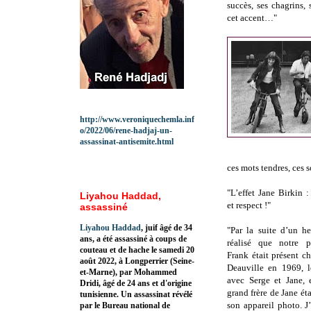
succès, ses chagrins,
cet accent…"
http://www.veroniquechemla.inf
o/2022/06/rene-hadjaj-un-
assassinat-antisemite.html
ces mots tendres, ces so
"L’effet Jane Birkin :
Liyahou Haddad,
et respect !"
assassiné
Liyahou Haddad
, juif âgé de 34
"Par la suite d’un he
ans, a été assassiné à coups de
réalisé que notre 
couteau et de hache le samedi 20
Frank était présent c
août 2022, à Longperrier (Seine-
Deauville en 1969, l
et-Marne), par Mohammed
avec Serge et Jane, 
Dridi, âgé de 24 ans et d'origine
grand frère de Jane éta
tunisienne. Un assassinat révélé
son appareil photo. J
par le Bureau national de