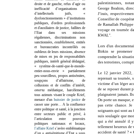
palestiniennes, nota
droite et de gauche, refus d’agir ou
George Ibrahim, dire
inefficacité d’organisations et
d’intellectuels juifs, «
J’irais, respectiveme
dysfonctionnements » d’institutions
Conseiller de coopérat
publiques, d'ordres professionnels
de Ramallah Philippe 
et d'auxiliaires de justice, faillites de
voyage en tournée da
l’Etat dans ses missions
KWAL".
régaliennes, discriminations non
sanctionnées,
establishment
, entités
Lors d'un documentai
et bureaucraties incontrôlés ou
Birkin se promener 
oublieux de leurs missions, absence
de mises en jeu de responsabilités
comprendre la situatio
publiques, intérêt général dédaigné,
des terroristes, corrupt
« système-de-santé-que-le-monde-
entier-nous-envie » partialement
Le 12 janvier 2022,
peu sourcilleux, propos antisémites,
reprenait sa tournée, 
soupçons d’affairisme, de
victime d’un léger acc
collusions et de conflits d’intérêt,
de se reposer durant p
omerta
médiatique, harcèlements
plaignaient jamais. Ils
tous azimuts visant le couple Krief,
menace d'un
huissier de justice
de
On porte un masque, et 
casser une porte…
A la confluence
pas cette chance. Je
entre politique et santé, à la jonction
soignants qui sont au f
entre secteurs public et privé, à
suis soulagée que mon 
l’articulation entre pouvoirs
qui a été annulé il y
politiques nationaux et locaux,
tellement heureux de 
l’affaire Krief
s’avère emblématique
accident de santé ? « 
d’un « antisémitisme d’Etat » sous