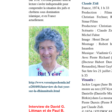
Claude Zidi
lecture s'avère indispensable pour
France, 1974, 1 h 33
comprendre la situation des juifs et
chrétiens sous domination
Production : Fil
islamique, et en France
Christian Fechner, 
actuellement.
Simar Films
Producteur : Christian
Scénario : Claude Zid
Michel Fabre
Image : Henri Decaë
Montage : Robert I
Isnardon
Musique : Vladimir 
Avec Pierre Richard (
(Docteur Hubert Duro
Renaudin), Henri Guyb
Sur Arte les 21 juille
h 35
Visuels :
http://www.veroniquechemla.inf
Jackie Logan (Jane Bi
o/2010/01/interview-de-bat-yeor-
monte au nez (1974) ré
sur-la-dhimmitude.html
Danielle (Danielle Min
Birkin) dans La mouta
Pierre Durois (Pierre
Interview de David G.
par Claude Zidi.
Littman et de Paul B.
© 1974 / STUDIOCAN