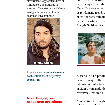
circonstances aggravantes liées au
paradisiaque en Méd
handicap et à la judéité de la
(Peter Ustinov) reprend
victime... Cette affaire scandaleuse
souligne l'effondrement de la
et rondement mené, ce
condition juive française.
autant par son humo
de son casting : J
Maggie Smith et Dian
http://www.veroniquechemla.inf
descendue : un produc
o/2022/04/la-mort-de-jeremy-
cohen.html
échotier à qui elle r
jalouse et coincée (
ancienne camarade de 
retrouvée étranglée su
René Hadjadj, un
"Sur cette île per
assassinat antisémite ?