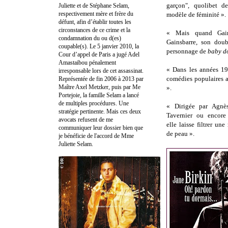
garçon", quolibet d
Juliette et de Stéphane Selam,
respectivement mère et frère du
modèle de féminité ».
défunt, afin d’établir toutes les
circonstances de ce crime et la
« Mais quand Gain
condamnation du ou d(es)
Gainsbarre, son doub
coupable(s). Le 5 janvier 2010, la
personnage de
baby d
Cour d’appel de Paris a jugé Adel
Amastaibou pénalement
« Dans les années 19
irresponsable lors de cet assassinat.
comédies populaires 
Représentée de fin 2006 à 2013 par
Maître Axel Metzker, puis par Me
».
Portejoie, la famille Selam a lancé
de multiples procédures. Une
« Dirigée par Agnès
stratégie pertinente. Mais ces deux
Tavernier ou encore
avocats refusent de me
elle laisse filtrer une
communiquer leur dossier bien que
de peau ».
je bénéficie de l'accord de Mme
Juliette Selam.