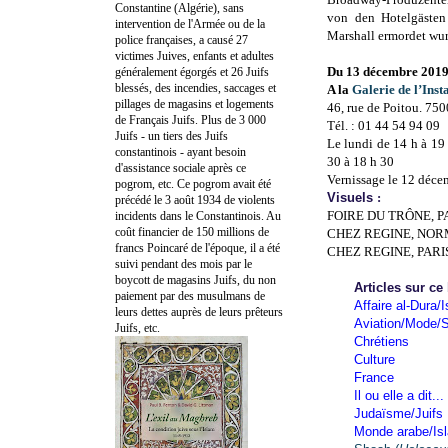
Constantine (Algérie), sans
von den Hotelgästen
intervention de l'Armée ou de la
Marshall ermordet wu
police françaises, a causé 27
victimes Juives, enfants et adultes
Du 13 décembre 2019
généralement égorgés et 26 Juifs
blessés, des incendies, saccages et
A la
Galerie de l’Inst
pillages de magasins et logements
46, rue de Poitou. 750
de Français Juifs. Plus de 3 000
Tél. : 01 44 54 94 09
Juifs - un tiers des Juifs
Le lundi de 14 h à 19
constantinois - ayant besoin
30 à 18 h 30
d'assistance sociale après ce
Vernissage le 12 déce
pogrom, etc. Ce pogrom avait été
Visuels
:
précédé le 3 août 1934 de violents
FOIRE DU TRÔNE, P
incidents dans le Constantinois. Au
coût financier de 150 millions de
CHEZ REGINE, NOR
francs Poincaré de l'époque, il a été
CHEZ REGINE, PARI
suivi pendant des mois par le
boycott de magasins Juifs, du non
Articles sur ce
paiement par des musulmans de
Affaire al-Dura/I
leurs dettes auprès de leurs prêteurs
Aviation/Mode/S
Juifs, etc.
Chrétiens
Culture
France
Il ou elle a dit...
Judaïsme/Juifs
Monde arabe/Is