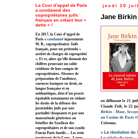
La Cour d’appel de Paris
jeudi 20 jui
a condamné des
copropriétaires juifs
Jane Birkin
français en créant leur «
dette » !
En 2017, la Cour d’appel de
Paris
a condamné
injustement
M. B., copropriétaires Juifs
français, pour un prétendu «
arriéré de charges de copropriété
». Et ce, alors qu’elle donnait des
chiffres prouvant un solde
créditeur de leur compte de
copropriétaires. Absence de
préparation de l’audience,
carences basiques en droit, en
langue française et en
arithmétique, déni d’un procès
équitable notamment en violant
en diffusant le 21 ju
les droits de la défense des
Claude Zidi, le
22 ju
justiciables juifs par une
Birkin - Muse, Sexsy
partialité choquante et par une
au Casino de Paris 
mansuétude généreuse au
Colonna.
bénéfice du Syndicat des
copropriétaires et de son syndic
« La révolution du
Foncia Paris fautifs… Les trois
Le siècle du jazz
magistrats de la Cour - Laure