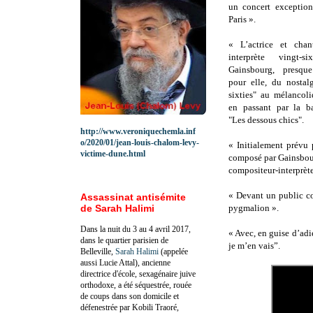
un concert exceptio
Paris ».
« L’actrice et chan
interprète vingt-s
Gainsbourg, presqu
pour elle, du nostal
sixties" au mélancol
en passant par la b
"Les dessous chics".
http://www.veroniquechemla.inf
o/2020/01/jean-louis-chalom-levy-
« Initialement prévu 
victime-dune.html
composé par Gainsbour
compositeur-interprèt
« Devant un public co
Assassinat antisémite
de Sarah Halimi
pygmalion ».
Dans la nuit du 3 au 4 avril 2017,
« Avec, en guise d’adi
dans le quartier parisien de
je m’en vais”.
Belleville,
Sarah Halimi
(appelée
aussi Lucie Attal), ancienne
directrice d'école, sexagénaire juive
orthodoxe, a été séquestrée, rouée
de coups dans son domicile et
défenestrée par Kobili Traoré,