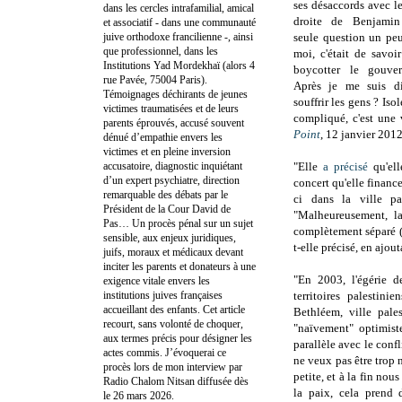
ses désaccords avec 
dans les cercles intrafamilial, amical
droite de Benjamin
et associatif - dans une communauté
juive orthodoxe francilienne -, ainsi
seule question un pe
que professionnel, dans les
moi, c'était de savoir
Institutions Yad Mordekhaï (alors 4
boycotter le gouver
rue Pavée, 75004 Paris).
Après je me suis di
Témoignages déchirants de jeunes
souffrir les gens ? Is
victimes traumatisées et de leurs
compliqué, c'est une v
parents éprouvés, accusé souvent
Point
, 12 janvier 201
dénué d’empathie envers les
victimes et en pleine inversion
accusatoire, diagnostic inquiétant
"Elle
a précisé
qu'ell
d’un expert psychiatre, direction
concert qu'elle finance
remarquable des débats par le
ci dans la ville pa
Président de la Cour David de
"Malheureusement, la
Pas… Un procès pénal sur un sujet
complètement séparé (le
sensible, aux enjeux juridiques,
t-elle précisé, en ajout
juifs, moraux et médicaux devant
inciter les parents et donateurs à une
"En 2003, l'égérie d
exigence vitale envers les
institutions juives françaises
territoires palestin
accueillant des enfants. Cet article
Bethléem, ville pal
recourt, sans volonté de choquer,
"naïvement" optimiste
aux termes précis pour désigner les
parallèle avec le confl
actes commis. J’évoquerai ce
ne veux pas être trop 
procès lors de mon interview par
petite, et à la fin nou
Radio Chalom Nitsan diffusée dès
la paix, cela prend 
le 26 mars 2026.