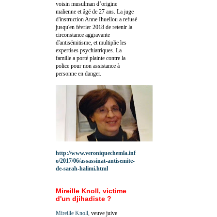
voisin musulman d’origine
malienne et âgé de 27 ans. La juge
d'instruction Anne Ihuellou a refusé
jusqu'en février 2018 de retenir la
circonstance aggravante
d'antisémitisme, et multiplie les
expertises psychiatriques. La
famille a porté plainte contre la
police pour non assistance à
personne en danger.
http://www.veroniquechemla.inf
o/2017/06/assassinat-antisemite-
de-sarah-halimi.html
Mireille Knoll, victime
d'un djihadiste ?
Mireille Knoll
, veuve juive