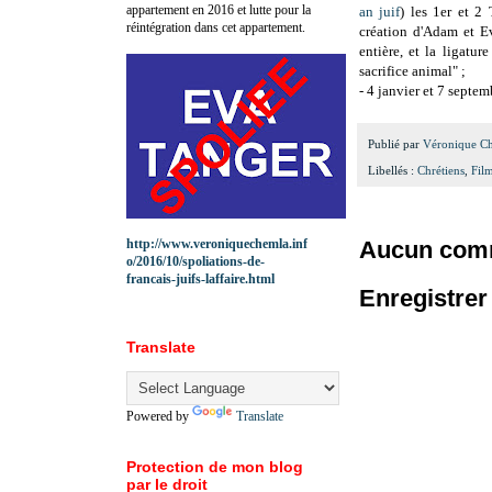
appartement en 2016 et lutte pour la
an juif
) les 1er et 2
réintégration dans cet appartement.
création d'Adam et Ev
entière, et la ligatur
sacrifice animal" ;
- 4 janvier et 7 septe
Publié par
Véronique C
Libellés :
Chrétiens
,
Fil
http://www.veroniquechemla.inf
Aucun comm
o/2016/10/spoliations-de-
francais-juifs-laffaire.html
Enregistre
Translate
Powered by
Translate
Protection de mon blog
par le droit