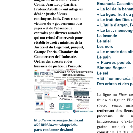
Emanuela Casentin
Comte, Jean-Loup Carrière,
« La loi de la bana
Frédéric Arbellot – ont infligé un
déni de justice à leurs
« La figue, fruit du
concitoyens Juifs. Ceux-ci sont
« Le fruit des Dieu
victimes du « gouvernement des
« L'huile d'argan, 
juges » et de l’absence de
« Le lait : mensong
contrôles par diverses autorités
La lavande
qui ont refusé d’intervenir pour
Le miel
rétablir le droit : ministres de la
Les noix
Justice et du Logement, parquet,
« Le monde des oliv
Groupe Foncia, Chambre du
Commerce et de l’Industrie,
Le pain
Ordres des avocats et des
« Pauvres poulets 
huissiers de justice de Paris, etc.
Simone Bogner
Le sel
« Et l'homme créa 
Des arbres et des p
La figue ou
Ficus ca
fruit » du figuier. Ell
stricto sensu
, mai
renfermant des fleur
processus de ma
http://www.veroniquechemla.inf
infrutescence d’akèn
o/2018/03/la-cour-dappel-de-
graine unique) 
paris-condamne-des.html
comestible. Un "figui