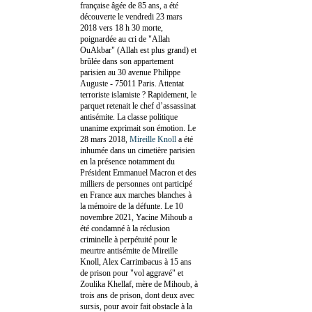
française âgée de 85 ans, a été
découverte le vendredi 23 mars
2018 vers 18 h 30 morte,
poignardée au cri de "Allah
OuAkbar" (Allah est plus grand) et
brûlée dans son appartement
parisien au 30 avenue Philippe
Auguste - 75011 Paris. Attentat
terroriste islamiste ? Rapidement, le
parquet retenait le chef d’assassinat
antisémite. La classe politique
unanime exprimait son émotion. Le
28 mars 2018,
Mireille Knoll
a été
inhumée dans un cimetière parisien
en la présence notamment du
Président Emmanuel Macron et des
milliers de personnes ont participé
en France aux marches blanches à
la mémoire de la défunte. Le 10
novembre 2021, Yacine Mihoub a
été condamné à la réclusion
criminelle à perpétuité pour le
meurtre antisémite de Mireille
Knoll, Alex Carrimbacus à 15 ans
de prison pour "vol aggravé" et
Zoulika Khellaf, mère de Mihoub, à
trois ans de prison, dont deux avec
sursis, pour avoir fait obstacle à la