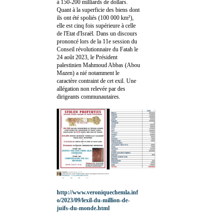
à 150-200 milliards de dollars.
Quant à la superficie des biens dont
ils ont été spoliés (100 000 km²),
elle est cinq fois supérieure à celle
de l'Etat d'Israël. Dans un discours
prononcé lors de la 11e session du
Conseil révolutionnaire du Fatah le
24 août 2023, le Président
palestinien Mahmoud Abbas (Abou
Mazen) a nié notamment le
caractère contraint de cet exil. Une
allégation non relevée par des
dirigeants communautaires.
http://www.veroniquechemla.inf
o/2023/09/lexil-du-million-de-
juifs-du-monde.html