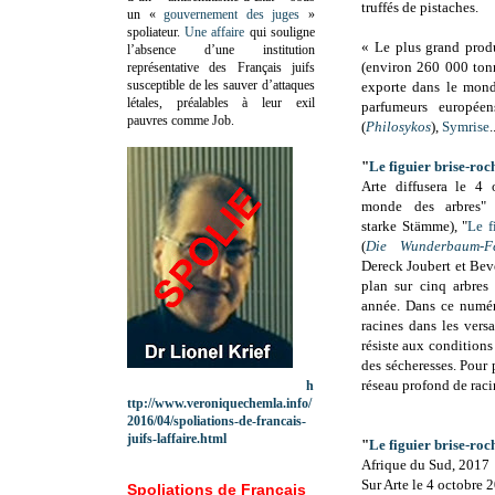
truffés de pistaches.
un «
gouvernement des juges
»
spoliateur.
Une affaire
qui souligne
« Le plus grand prod
l’absence d’une institution
(environ 260 000 tonn
représentative des Français juifs
susceptible de les sauver d’attaques
exporte dans le mon
létales, préalables à leur exil
parfumeurs europé
pauvres comme Job.
(
Philosykos
),
Symrise
.
"
Le figuier brise-roc
Arte diffusera le 4
monde des arbres" 
starke Stämme), "
Le f
(
Die Wunderbaum-Fe
Dereck Joubert et Bev
plan sur cinq arbres
année. Dans ce numér
racines dans les vers
résiste aux conditions
des sécheresses. Pour p
réseau profond de raci
h
ttp://www.veroniquechemla.info/
2016/04/spoliations-de-francais-
juifs-laffaire.html
"
Le figuier brise-roc
Afrique du Sud, 2017
Sur Arte le 4 octobre 
Spoliations de Français