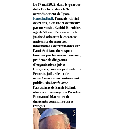
Le 17 mai 2022, dans le quartier
de la Duchère, dans le 9e
arrondissement de Lyon,
RenéHadjadj
, Français juif âgé
de 89 ans, a été tué et défenestré
par un voisin, Rachid Kheniche,
âgé de 50 ans. Réticences de la
justice à admettre le caractère
antisémite du meurtre,
informations déterminantes sur
l’antisémitisme du suspect
fournies par les réseaux sociaux,
prudence de dirigeants
d’organisations juives
françaises, émotion profonde des
Français juifs, silence de
mainstream medias
, notamment
publics, similarités avec
l’assassinat de Sarah Halimi,
absence de message du Président
Emmanuel Macron et de
dirigeants communautaires
français…