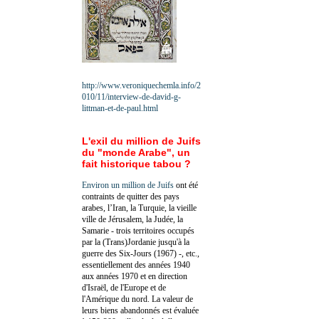
http://www.veroniquechemla.info/2
010/11/interview-de-david-g-
littman-et-de-paul.html
L'exil du million de Juifs
du "monde Arabe", un
fait historique tabou ?
Environ un million de Juifs
ont été
contraints de quitter des pays
arabes, l’Iran, la Turquie, la vieille
ville de Jérusalem, la Judée, la
Samarie - trois territoires occupés
par la (Trans)Jordanie jusqu'à la
guerre des Six-Jours (1967) -, etc.,
essentiellement des années 1940
aux années 1970 et en direction
d'Israël, de l'Europe et de
l'Amérique du nord. La valeur de
leurs biens abandonnés est évaluée