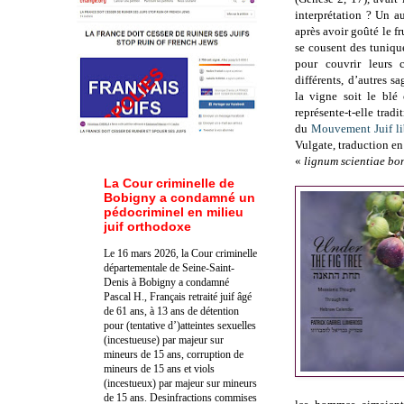
interprétation ? Un au
après avoir goûté le f
se cousent des tunique
pour couvrir leurs c
différents, d’autres s
la vigne soit le blé
représente-t-elle tra
du
Mouvement Juif li
Vulgate, traduction en 
«
lignum scientiae bon
La Cour criminelle de
Bobigny a condamné un
pédocriminel en milieu
juif orthodoxe
Le 16 mars 2026, la Cour criminelle
départementale de Seine-Saint-
Denis à Bobigny a condamné
Pascal H., Français retraité juif âgé
de 61 ans, à 13 ans de détention
pour (tentative d’)atteintes sexuelles
(incestueuse) par majeur sur
mineurs de 15 ans, corruption de
mineurs de 15 ans et viols
(incestueux) par majeur sur mineurs
de 15 ans. Des
infractions commises