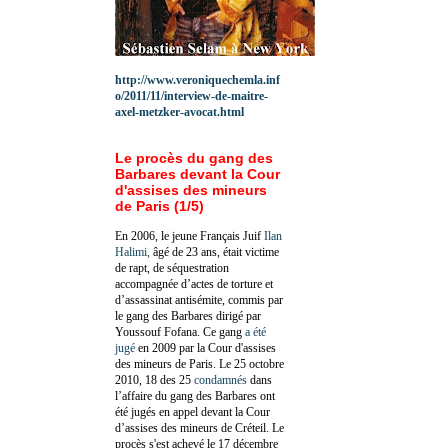
http://www.veroniquechemla.inf
o/2011/11/interview-de-maitre-
axel-metzker-avocat.html
Le procès du gang des
Barbares devant la Cour
d'assises des mineurs
de Paris (1/5)
En 2006, le jeune Français Juif
Ilan
Halimi,
âgé de 23 ans, était victime
de rapt, de séquestration
accompagnée d’actes de torture et
d’assassinat antisémite, commis par
le gang des Barbares dirigé par
Youssouf Fofana. Ce gang
a été
jugé
en 2009 par la Cour d'assises
des mineurs de Paris. Le 25 octobre
2010, 18 des 25
condamnés
dans
l’affaire du gang des Barbares ont
été jugés en appel devant la Cour
d’assises des mineurs de Créteil. Le
procès s'est achevé le 17 décembre