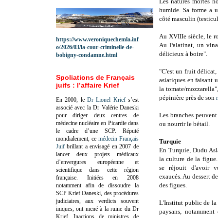
Les natures mortes ho
humide. Sa forme a u
côté masculin (testicu
Au XVIIIe siècle, le ro
https://www.veroniquechemla.inf
Au Palatinat, un vin
o/2026/03/la-cour-criminelle-de-
délicieux à boire".
bobigny-condamne.html
"C'est un fruit délica
Spoliations de Français
asiatiques en faisant 
juifs : l’affaire Krief
la tomate/mozzarella",
pépinière près de son
En 2000, le
Dr Lionel Krief
s’est
associé avec la Dr Valérie Daneski
Les branches peuvent 
pour diriger deux centres de
médecine nucléaire en Picardie dans
ou nourrir le bétail.
le cadre d’une SCP.
Réputé
mondialement, ce
médecin Français
Turquie
Juif
brillant a envisagé en 2007 de
En Turquie, Dudu Asl
lancer deux projets médicaux
la culture de la figue.
d’envergures européenne et
se réjouit d'avoir 
scientifique dans cette région
exaucés. Au dessert de
française.
Initiées en 2008
des figues.
notamment afin de dissoudre la
SCP Krief Daneski, des procédures
judiciaires, aux verdicts souvent
L'Institut public de la
iniques, ont mené à la ruine du Dr
paysans, notamment d
Krief.
Inactions de ministres de