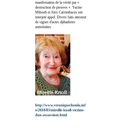
manifestation de la vérité par «
destruction de preuves ». Yacine
Mihoub et Alex Carrimbacus ont
interjeté appel. Divers faits attestent
de signes d'actes djihadistes
antisémites.
http://www.veroniquechemla.inf
o/2018/03/mireille-knoll-victime-
dun-assassinat.html