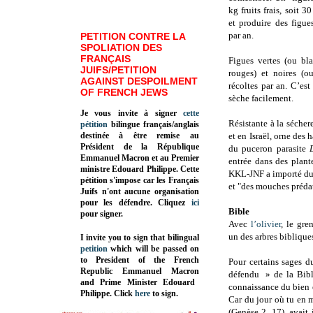
kg fruits frais, soit 30
et produire des figues
par an.
PETITION CONTRE LA
SPOLIATION DES
FRANÇAIS
Figues vertes (ou bla
JUIFS/PETITION
rouges) et noires (o
AGAINST DESPOILMENT
récoltes par an. C’es
OF FRENCH JEWS
sèche facilement.
Je vous invite à signer
cette
Résistante à la séche
pétition
bilingue français/anglais
destinée à être remise au
et en Israël, orne des 
Président de la République
du puceron parasite
Emmanuel Macron et au Premier
entrée dans des plant
ministre Edouard Philippe. Cette
KKL-JNF a importé du 
pétition s'impose car les Français
et "des mouches prédat
Juifs n'ont aucune organisation
pour les défendre. Cliquez
ici
Bible
pour signer.
Avec
l’olivier
, le gre
un des arbres biblique
I invite you to sign that bilingual
petition
which will be passed on
to President of the French
Pour certains sages du
Republic
Emmanuel Macron
défendu » de la Bible
and Prime Minister
Edouard
connaissance du bien 
Philippe
.
Click
here
to sign.
Car du jour où tu en 
(Genèse 2, 17), avait