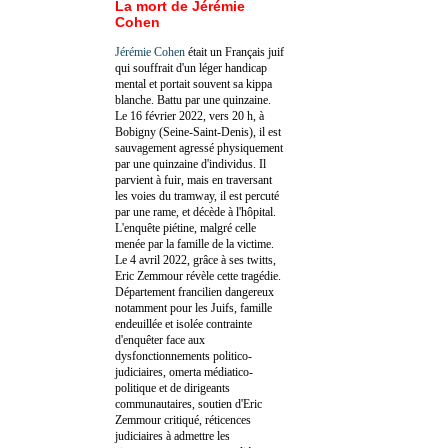
La mort de Jérémie
Cohen
Jérémie Cohen
était un Français juif
qui souffrait d'un léger handicap
mental et portait souvent sa kippa
blanche. Battu par une quinzaine.
Le 16 février 2022, vers 20 h, à
Bobigny (Seine-Saint-Denis), il est
sauvagement agressé physiquement
par une quinzaine d'individus. Il
parvient à fuir, mais en traversant
les voies du tramway, il est percuté
par une rame, et décède à l'hôpital.
L'enquête piétine, malgré celle
menée par la famille de la victime.
Le 4 avril 2022, grâce à ses twitts,
Eric Zemmour révèle cette tragédie.
Département francilien dangereux
notamment pour les Juifs, famille
endeuillée et isolée contrainte
d'enquêter face aux
dysfonctionnements politico-
judiciaires, omerta médiatico-
politique et de dirigeants
communautaires, soutien d'Eric
Zemmour critiqué, réticences
judiciaires à admettre les