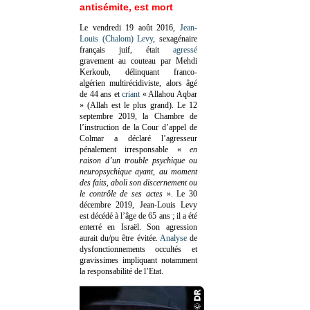
antisémite, est mort
Le vendredi 19 août 2016,
Jean-
Louis (Chalom) Levy
, sexagénaire
français juif, était
agressé
gravement au couteau par Mehdi
Kerkoub, délinquant franco-
algérien multirécidiviste, alors âgé
de 44 ans et
criant
« Allahou Aqbar
» (Allah est le plus grand). Le 12
septembre 2019, la Chambre de
l’instruction de la Cour d’appel de
Colmar a déclaré l’agresseur
pénalement irresponsable
«
en
raison d’un trouble psychique ou
neuropsychique ayant, au moment
des faits, aboli son discernement ou
le contrôle de ses actes
»
. Le 30
décembre 2019, Jean-Louis Levy
est décédé à l’âge de 65 ans ; il a été
enterré en Israël. Son agression
aurait du/pu être évitée.
Analyse
de
dysfonctionnements occultés et
gravissimes impliquant notamment
la responsabilité de l’Etat.