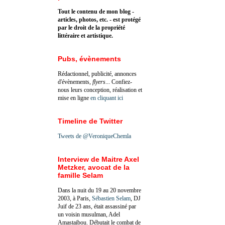
Tout le contenu de mon blog -
articles, photos, etc. - est protégé
par le droit de la propriété
littéraire et artistique.
Pubs, évènements
Rédactionnel, publicité, annonces
d'évènements,
flyers
... Confiez-
nous leurs conception, réalisation et
mise en ligne
en cliquant ici
Timeline de Twitter
Tweets de @VeroniqueChemla
Interview de Maitre Axel
Metzker, avocat de la
famille Selam
Dans la nuit du 19 au 20 novembre
2003, à Paris,
Sébastien Selam
, DJ
Juif de 23 ans, était assassiné par
un voisin musulman, Adel
Amastaibou. Débutait le combat de