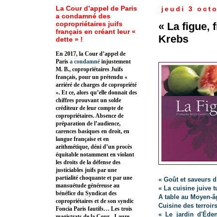
La Cour d’appel de Paris
jeudi 3 oct
a condamné des
copropriétaires juifs
« La figue, 
français en créant leur «
Krebs
dette » !
En 2017, la Cour d’appel de
Paris
a condamné
injustement
M. B., copropriétaires Juifs
français, pour un prétendu «
arriéré de charges de copropriété
». Et ce, alors qu’elle donnait des
chiffres prouvant un solde
créditeur de leur compte de
copropriétaires. Absence de
préparation de l’audience,
carences basiques en droit, en
langue française et en
arithmétique, déni d’un procès
équitable notamment en violant
les droits de la défense des
justiciables juifs par une
partialité choquante et par une
« Goût et saveurs d
mansuétude généreuse au
« La cuisine juive 
bénéfice du Syndicat des
A table au Moyen-â
copropriétaires et de son syndic
Cuisine des terroir
Foncia Paris fautifs… Les trois
« Le jardin d'Éden
magistrats de la Cour - Laure