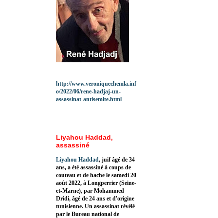
http://www.veroniquechemla.inf
o/2022/06/rene-hadjaj-un-
assassinat-antisemite.html
Liyahou Haddad,
assassiné
Liyahou Haddad
, juif âgé de 34
ans, a été assassiné à coups de
couteau et de hache le samedi 20
août 2022, à Longperrier (Seine-
et-Marne), par Mohammed
Dridi, âgé de 24 ans et d'origine
tunisienne. Un assassinat révélé
par le Bureau national de