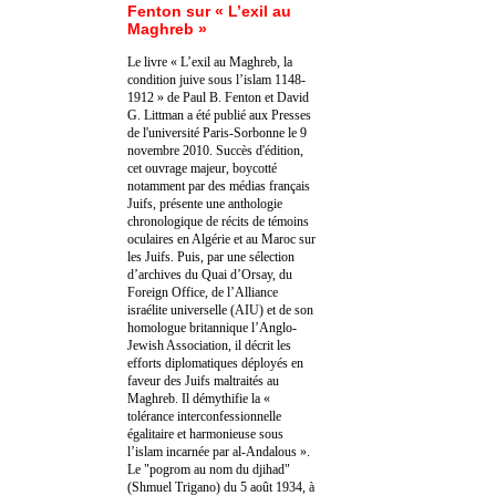
Fenton sur « L’exil au
Maghreb »
Le livre « L’exil au Maghreb, la
condition juive sous l’islam 1148-
1912 » de Paul B. Fenton et David
G. Littman a été publié aux Presses
de l'université Paris-Sorbonne le 9
novembre 2010. Succès d'édition,
cet ouvrage majeur, boycotté
notamment par des médias français
Juifs, présente une anthologie
chronologique de récits de témoins
oculaires en Algérie et au Maroc sur
les Juifs. Puis, par une sélection
d’archives du Quai d’Orsay, du
Foreign Office, de l’Alliance
israélite universelle (AIU) et de son
homologue britannique l’Anglo-
Jewish Association, il décrit les
efforts diplomatiques déployés en
faveur des Juifs maltraités au
Maghreb. Il démythifie la «
tolérance interconfessionnelle
égalitaire et harmonieuse sous
l’islam incarnée par al-Andalous ».
Le "pogrom au nom du djihad"
(Shmuel Trigano) du 5 août 1934, à