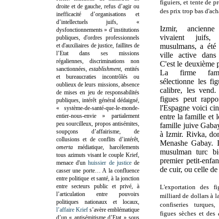
figuiers, et tente de
droite et de gauche, refus d’agir ou
des prix trop bas d'ach
inefficacité d’organisations et
d’intellectuels juifs, «
Izmir, ancien
dysfonctionnements » d’institutions
vivaient juifs,
publiques, d'ordres professionnels
et d'auxiliaires de justice, faillites de
musulmans, a été
l’Etat dans ses missions
ville active dan
régaliennes, discriminations non
C'est le deuxième 
sanctionnées,
establishment
, entités
La firme fami
et bureaucraties incontrôlés ou
sélectionne les fi
oublieux de leurs missions, absence
calibre, les vend
de mises en jeu de responsabilités
figues peut rappo
publiques, intérêt général dédaigné,
l'Espagne voici cin
« système-de-santé-que-le-monde-
entier-nous-envie » partialement
entre la famille et
peu sourcilleux, propos antisémites,
famille juive Gabay
soupçons d’affairisme, de
à Izmir. Rivka, do
collusions et de conflits d’intérêt,
Menashe Gabay. Le
omerta
médiatique, harcèlements
musulman turc bi
tous azimuts visant le couple Krief,
premier petit-enfan
menace d'un
huissier de justice
de
de cuir, ou celle de
casser une porte…
A la confluence
entre politique et santé, à la jonction
entre secteurs public et privé, à
L'exportation des f
l’articulation entre pouvoirs
milliard de dollars à l
politiques nationaux et locaux,
confiseries turques
l’affaire Krief
s’avère emblématique
figues sèches et des
d’un « antisémitisme d’Etat » sous