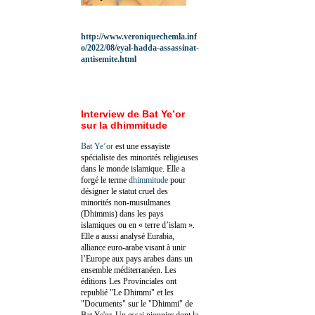
http://www.veroniquechemla.inf
o/2022/08/eyal-hadda-assassinat-
antisemite.html
Interview de Bat Ye’or
sur la dhimmitude
Bat Ye’or
est une essayiste
spécialiste des minorités religieuses
dans le monde islamique. Elle a
forgé le terme
dhimmitude
pour
désigner le statut cruel des
minorités non-musulmanes
(Dhimmis) dans les pays
islamiques ou en « terre d’islam ».
Elle a aussi analysé Eurabia,
alliance euro-arabe visant à unir
l’Europe aux pays arabes dans un
ensemble méditerranéen. Les
éditions Les Provinciales ont
republié "Le Dhimmi" et les
"Documents" sur le "Dhimmi" de
Bat Ye'or. Un essai pionnier dont la