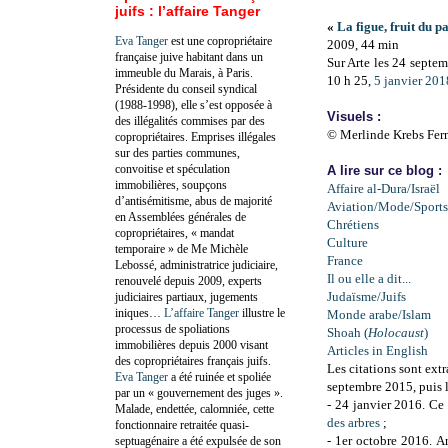
juifs : l’affaire Tanger
«
La figue, fruit du p
Eva Tanger
est une copropriétaire
2009, 44 min
française juive habitant dans un
Sur Arte les 24 septe
immeuble du Marais, à Paris.
10 h 25,
5 janvier 201
Présidente du conseil syndical
(1988-1998), elle s’est opposée à
Visuels :
des illégalités commises par des
© Merlinde Krebs Fer
copropriétaires. Emprises illégales
sur des parties communes,
convoitise et spéculation
A lire sur ce blog :
immobilières, soupçons
Affaire al-Dura/Israël
d’antisémitisme, abus de majorité
Aviation/Mode/Sports
en Assemblées générales de
Chrétiens
copropriétaires, « mandat
Culture
temporaire » de Me Michèle
France
Lebossé, administratrice judiciaire,
Il ou elle a dit...
renouvelé depuis 2009, experts
Judaïsme/Juifs
judiciaires partiaux, jugements
iniques…
L’affaire Tanger
illustre le
Monde arabe/Islam
processus de spoliations
Shoah (
Holocaust
)
immobilières depuis 2000 visant
Articles in English
des copropriétaires français juifs.
Les citations sont extr
Eva Tanger
a été ruinée et spoliée
septembre 2015, puis l
par un « gouvernement des juges ».
- 24 janvier 2016. Ce
Malade, endettée, calomniée, cette
des arbres
;
fonctionnaire retraitée quasi-
- 1er octobre 2016. Ar
septuagénaire a été expulsée de son