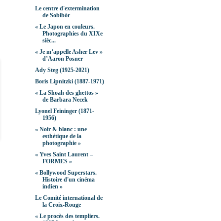
Le centre d'extermination
de Sobibór
« Le Japon en couleurs.
Photographies du XIXe
sièc...
« Je m’appelle Asher Lev »
d’Aaron Posner
Ady Steg (1925-2021)
Boris Lipnitzki (1887-1971)
« La Shoah des ghettos »
de Barbara Necek
Lyonel Feininger (1871-
1956)
« Noir & blanc : une
esthétique de la
photographie »
« Yves Saint Laurent –
FORMES »
« Bollywood Superstars.
Histoire d'un cinéma
indien »
Le Comité international de
la Croix-Rouge
« Le procès des templiers.