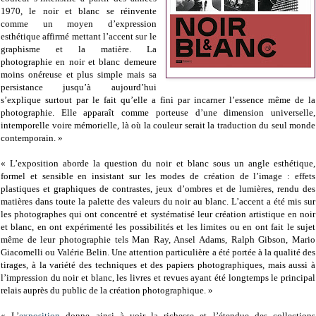
1970, le noir et blanc se réinvente
comme un moyen d’expression
esthétique affirmé mettant l’accent sur le
graphisme et la matière. La
photographie en noir et blanc demeure
moins onéreuse et plus simple mais sa
persistance jusqu’à aujourd’hui
s’explique surtout par le fait qu’elle a fini par incarner l’essence même de la
photographie. Elle apparaît comme porteuse d’une dimension universelle,
intemporelle voire mémorielle, là où la couleur serait la traduction du seul monde
contemporain. »
« L’exposition aborde la question du noir et blanc sous un angle esthétique,
formel et sensible en insistant sur les modes de création de l’image : effets
plastiques et graphiques de contrastes, jeux d’ombres et de lumières, rendu des
matières dans toute la palette des valeurs du noir au blanc. L’accent a été mis sur
les photographes qui ont concentré et systématisé leur création artistique en noir
et blanc, en ont expérimenté les possibilités et les limites ou en ont fait le sujet
même de leur photographie tels Man Ray, Ansel Adams, Ralph Gibson, Mario
Giacomelli ou Valérie Belin. Une attention particulière a été portée à la qualité des
tirages, à la variété des techniques et des papiers photographiques, mais aussi à
l’impression du noir et blanc, les livres et revues ayant été longtemps le principal
relais auprès du public de la création photographique. »
« L’
exposition
donne ainsi à voir la richesse et l’étendue des collections