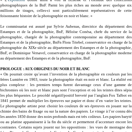
photographiques de la BnF. Parmi les plus riches au monde avec quelque six
millions de tirages, celles-ci sont particulièrement représentatives de cette
foisonnante histoire de la photographie en noir et blanc. »
Le commissariat est assuré par Sylvie Aubenas, directrice du département des
Estampes et de la photographie, BnF, Héloïse Conésa, chefe du service de la
photographie, chargée de la photographie contemporaine au département des
Estampes et de la photographie, BnFn Flora Triebel, conservatrice en charge de la
photographie du XIXe siècle au département des Estampes et de la photographie,
BnF, et Dominique Versavel, conservatrice en charge de la photographie moderne
au département des Estampes et de la photographie, BnF.
PROLOGUE : AUX ORIGINES DU NOIR ET BLANC
« On pourrait croire qu’avant l’invention de la photographie en couleurs par les
frères Lumière en 1903, toute la photographie était en noir et blanc. La réalité est
plus complexe : les premiers temps furent davantage ceux d’une gamme de
bichromies où les noir et blanc purs sont l’exception et où les teintes dites sépia
les plus fréquentes. Le procédé négatif/positif breveté par l’anglais Fox Talbot en
1841 permet de multiplier les épreuves sur papier et donc d’en varier les teintes.
Le photographe artiste peut choisir les couleurs de ses épreuves en jouant sur la
chimie des bains de fixage ou sur la nature des papiers. Le virage à l’or connu dès
les années 1850 donne des noirs profonds mais est très coûteux. Les papiers baryté
ou au platine apparaissent à la fin du siècle et permettent d’accentuer encore les
contrastes. Certains sujets jouent sur les oppositions : les vues de montagne des