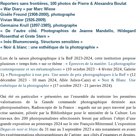
Reporters sans frontières, 100 photos de Pierre & Alexandra Boulat
« War Diary » par Marc Wiese
Gisèle Freund (1908-2000), photographe
Vivian Maier (1926-2009)
Germaine Krull (1897-1985), photographe
« De l’autre côté. Photographies de Jeanne Mandello, Hildegard
Rosenthal et Grete Stern »
« Inés Blumencweig. Structures sensibles »
« Noir & blanc : une esthétique de la photographie »
Lors de la saison photographique à la BnF 2023-2024, cette institution propose
plusieurs « temps forts » sur ce thème : «
Épreuves de la matière. La photographie
contemporaine et ses métamorphoses
» (10 octobre 2023 - 4 février 2024, Galerie
1), «
Photographie à tout prix. Une année de prix photographiques à la BnF
» (12
décembre 2023 - 10 mars 2024, Allée Julien-Cain) et «
Noir & Blanc. Une
esthétique de la photographie
» (17 octobre 2023 - 21 janvier 2024).
Ont été en particulier « présentées sur l’ensemble du territoire les premières
valorisations de la Grande commande photographique destinée aux
photojournalistes, Radioscopie de la France : regards sur un pays traversé par la
crise sanitaire, pilotée par la Bibliothèque pour le ministère de la Culture. Les
travaux des 200 photojournalistes sélectionnés feront par ailleurs l’objet d’une
grande exposition au printemps 2024 sur le site François-Mitterrand. L’exposition
Degas en noir et blanc
du 31 mai au 3 septembre 2023 a mis notamment en avant
les expérimentations photographiques de l’artiste, aux côtés d’estampes et dessins,