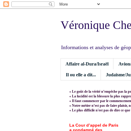
Véronique Ch
Informations et analyses de géopoli
Affaire al-Dura/Israël
Avion
Il ou elle a dit...
Judaïsme/Jui
« Le goût de la vérité n’empêche pas la p
« La lucidité est la blessure la plus rapp
« Il faut commencer par le commencement,
« Notre métier n’est pas de faire plaisir, 
« Le plus difficile n'est pas de dire ce que
La Cour d’appel de Paris
a condamné des