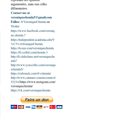
exprimant des opinions
argumentées, mais non celles
diffamatoires.
Contact me at
veroniquechemla5@gmail.com
@VeroniqueChemla
Follow
on
Twitter
https://www.facebook.com/veroniq
ue.chemla.7
https://independent.academia.edu/V
%C3%A9roniqueChemla
https://issuu.com/veroniquechemla
https://fr.scribd.com/chemla-3
http://fr.slideshare.net/veroniqueche
mla7
http://www.youscribe.com/veroniqu
echemla5/
https://substack.com/@vchemla/
http://www.calameo.com/accounts/4
522342
https://www.instagram.com/
veroniquechemla/
https://vk.com/veroniquechemla