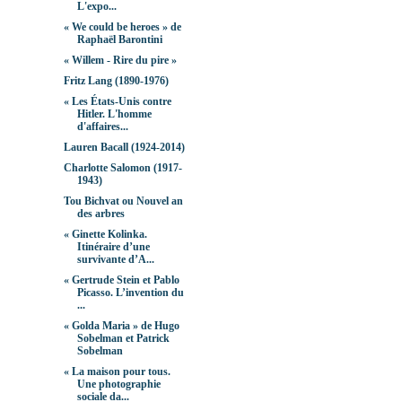
L'expo...
« We could be heroes » de
Raphaël Barontini
« Willem - Rire du pire »
Fritz Lang (1890-1976)
« Les États-Unis contre
Hitler. L'homme
d'affaires...
Lauren Bacall (1924-2014)
Charlotte Salomon (1917-
1943)
Tou Bichvat ou Nouvel an
des arbres
« Ginette Kolinka.
Itinéraire d’une
survivante d’A...
« Gertrude Stein et Pablo
Picasso. L’invention du
...
« Golda Maria » de Hugo
Sobelman et Patrick
Sobelman
« La maison pour tous.
Une photographie
sociale da...