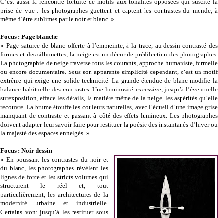
C’est aussi la rencontre fortuite de motifs aux tonalités opposées qui suscite la
prise de vue : les photographes guettent et captent les contrastes du monde, à
même d’être sublimés par le noir et blanc. »
Focus : Page blanche
« Page saturée de blanc offerte à l’empreinte, à la trace, au dessin contrasté des
formes et des silhouettes, la neige est un décor de prédilection des photographes.
La photographie de neige traverse tous les courants, approche humaniste, formelle
ou encore documentaire. Sous son apparente simplicité cependant, c’est un motif
extrême qui exige une solide technicité. La grande étendue de blanc modifie la
balance habituelle des contrastes. Une luminosité excessive, jusqu’à l’éventuelle
surexposition, efface les détails, la matière même de la neige, les aspérités qu’elle
recouvre. La brume étouffe les couleurs naturelles, avec l’écueil d’une image grise
manquant de contraste et passant à côté des effets lumineux. Les photographes
doivent adapter leur savoir-faire pour restituer la poésie des instantanés d’hiver ou
la majesté des espaces enneigés. »
Focus : Noir dessin
« En poussant les contrastes du noir et
du blanc, les photographes révèlent les
lignes de force et les stricts volumes qui
structurent le réel et, tout
particulièrement, les architectures de la
modernité urbaine et industrielle.
Certains vont jusqu’à les restituer sous