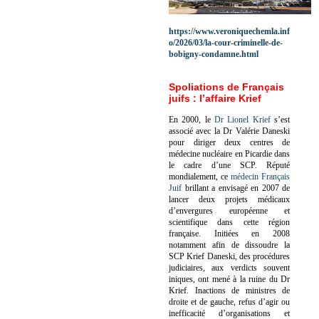
https://www.veroniquechemla.inf
o/2026/03/la-cour-criminelle-de-
bobigny-condamne.html
Spoliations de Français
juifs : l’affaire Krief
En 2000, le
Dr Lionel Krief
s’est
associé avec la Dr Valérie Daneski
pour diriger deux centres de
médecine nucléaire en Picardie dans
le cadre d’une SCP.
Réputé
mondialement, ce
médecin Français
Juif
brillant a envisagé en 2007 de
lancer deux projets médicaux
d’envergures européenne et
scientifique dans cette région
française.
Initiées en 2008
notamment afin de dissoudre la
SCP Krief Daneski, des procédures
judiciaires, aux verdicts souvent
iniques, ont mené à la ruine du Dr
Krief.
Inactions de ministres de
droite et de gauche, refus d’agir ou
inefficacité d’organisations et