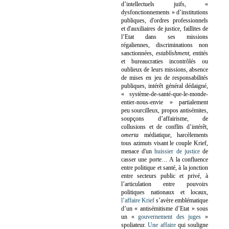
d’intellectuels juifs, «
dysfonctionnements » d’institutions
publiques, d'ordres professionnels
et d'auxiliaires de justice, faillites de
l’Etat dans ses missions
régaliennes, discriminations non
sanctionnées,
establishment
, entités
et bureaucraties incontrôlés ou
oublieux de leurs missions, absence
de mises en jeu de responsabilités
publiques, intérêt général dédaigné,
« système-de-santé-que-le-monde-
entier-nous-envie » partialement
peu sourcilleux, propos antisémites,
soupçons d’affairisme, de
collusions et de conflits d’intérêt,
omerta
médiatique, harcèlements
tous azimuts visant le couple Krief,
menace d'un
huissier de justice
de
casser une porte…
A la confluence
entre politique et santé, à la jonction
entre secteurs public et privé, à
l’articulation entre pouvoirs
politiques nationaux et locaux,
l’affaire Krief
s’avère emblématique
d’un « antisémitisme d’Etat » sous
un «
gouvernement des juges
»
spoliateur.
Une affaire
qui souligne