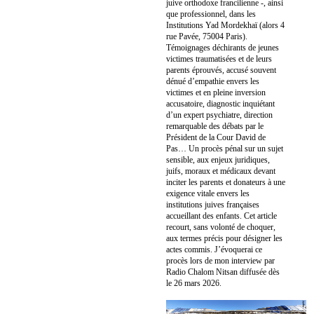
juive orthodoxe francilienne -, ainsi
que professionnel, dans les
Institutions Yad Mordekhaï (alors 4
rue Pavée, 75004 Paris).
Témoignages déchirants de jeunes
victimes traumatisées et de leurs
parents éprouvés, accusé souvent
dénué d’empathie envers les
victimes et en pleine inversion
accusatoire, diagnostic inquiétant
d’un expert psychiatre, direction
remarquable des débats par le
Président de la Cour David de
Pas… Un procès pénal sur un sujet
sensible, aux enjeux juridiques,
juifs, moraux et médicaux devant
inciter les parents et donateurs à une
exigence vitale envers les
institutions juives françaises
accueillant des enfants. Cet article
recourt, sans volonté de choquer,
aux termes précis pour désigner les
actes commis. J’évoquerai ce
procès lors de mon interview par
Radio Chalom Nitsan diffusée dès
le 26 mars 2026.