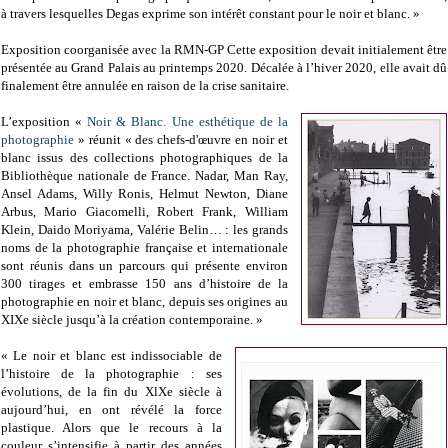
à travers lesquelles Degas exprime son intérêt constant pour le noir et blanc. »
Exposition coorganisée avec la RMN-GP Cette exposition devait initialement être
présentée au Grand Palais au printemps 2020. Décalée à l’hiver 2020, elle avait dû
finalement être annulée en raison de la crise sanitaire.
L’exposition «
Noir & Blanc. Une esthétique de la
photographie
» réunit « des chefs-d'œuvre en noir et
blanc issus des collections photographiques de la
Bibliothèque nationale de France. Nadar, Man Ray,
Ansel Adams, Willy Ronis, Helmut Newton, Diane
Arbus, Mario Giacomelli, Robert Frank, William
Klein, Daido Moriyama, Valérie Belin… : les grands
noms de la photographie française et internationale
sont réunis dans un parcours qui présente environ
300 tirages et embrasse 150 ans d’histoire de la
photographie en noir et blanc, depuis ses origines au
XIXe siècle jusqu’à la création contemporaine. »
« Le noir et blanc est indissociable de
l’histoire de la photographie : ses
évolutions, de la fin du XlXe siècle à
aujourd’hui, en ont révélé la force
plastique. Alors que le recours à la
couleur s’intensifie à partir des années