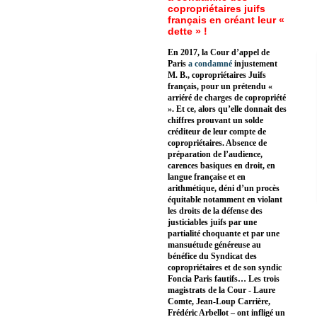
copropriétaires juifs
français en créant leur «
dette » !
En 2017, la Cour d’appel de
Paris
a condamné
injustement
M. B., copropriétaires Juifs
français, pour un prétendu «
arriéré de charges de copropriété
». Et ce, alors qu’elle donnait des
chiffres prouvant un solde
créditeur de leur compte de
copropriétaires. Absence de
préparation de l’audience,
carences basiques en droit, en
langue française et en
arithmétique, déni d’un procès
équitable notamment en violant
les droits de la défense des
justiciables juifs par une
partialité choquante et par une
mansuétude généreuse au
bénéfice du Syndicat des
copropriétaires et de son syndic
Foncia Paris fautifs… Les trois
magistrats de la Cour - Laure
Comte, Jean-Loup Carrière,
Frédéric Arbellot – ont infligé un