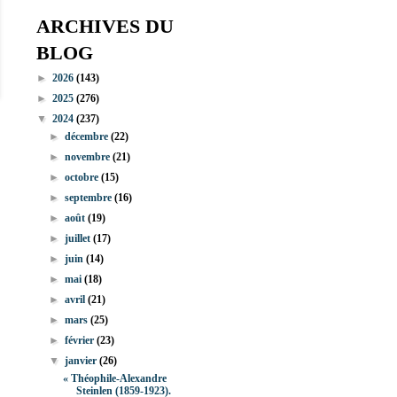
ARCHIVES DU
BLOG
►
2026
(143)
►
2025
(276)
▼
2024
(237)
►
décembre
(22)
►
novembre
(21)
►
octobre
(15)
►
septembre
(16)
►
août
(19)
►
juillet
(17)
►
juin
(14)
►
mai
(18)
►
avril
(21)
►
mars
(25)
►
février
(23)
▼
janvier
(26)
« Théophile-Alexandre
Steinlen (1859-1923).