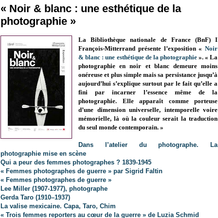
« Noir & blanc : une esthétique de la
photographie »
La Bibliothèque nationale de France (BnF)
I
François-Mitterrand
présente l’exposition «
Noir
& blanc : une esthétique de la photographie
».
«
La
photographie en noir et blanc demeure moins
onéreuse et plus simple mais sa persistance jusqu’à
aujourd’hui s’explique surtout par le fait qu’elle a
fini par incarner l’essence même de la
photographie. Elle apparaît comme porteuse
d’une dimension universelle, intemporelle voire
mémorielle, là où la couleur serait la traduction
du seul monde contemporain.
»
Dans l’atelier du photographe. La
photographie mise en scène
Qui a peur des femmes photographes ? 1839-1945
« Femmes photographes de guerre » par Sigrid Faltin
« Femmes photographes de guerre »
Lee Miller (1907-1977), photographe
Gerda Taro (1910–1937)
La valise mexicaine. Capa, Taro, Chim
« Trois femmes reporters au cœur de la guerre » de Luzia Schmid