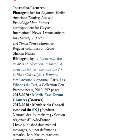
Journalist-Lecturer-
Photographer
for
Pajamas Media,
American Thinker, Ami
and
FrontPage Mag
. Former
correspondent for Guysen
International News. I wrote articles
Haaretz
L'Arche
for
,
Torah Times Magazine
and
Regular columnist on Radio
Shalom Nitsan
L’œuvre de Bat
Bibliography
:
«
Ye’or et sa réception. Jusqu’où la
contradiction est-elle possible ?
»
Femmes,
in Marc Crapez (dir.),
totalitarisme & tyrannie
. Paris,
Les
Editions du Cerf
, « Collection Cerf
Patrimoines », 2019, 392 pages
Middle East Forum
2015-2020 :
Grantees
(Bourses).
2017-2018 : Membre du Conseil
SNJ
syndical du
(Syndicat
National des Journalistes) - Section
régionale d’Île-de-France.
I have published documented
messages, but not defamating
remarks. Je publie les réactions