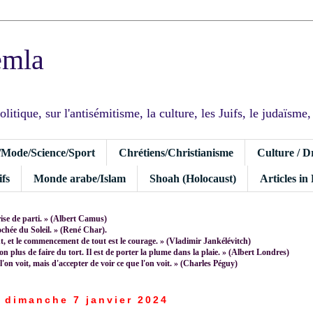
emla
tique, sur l'antisémitisme, la culture, les Juifs, le judaïsme, I
/Mode/Science/Sport
Chrétiens/Christianisme
Culture / D
fs
Monde arabe/Islam
Shoah (Holocaust)
Articles in
rise de parti. » (Albert Camus)
rochée du Soleil. » (René Char).
 et le commencement de tout est le courage. » (Vladimir Jankélévitch)
non plus de faire du tort. Il est de porter la plume dans la plaie. » (Albert Londres)
 l'on voit, mais d'accepter de voir ce que l'on voit. » (Charles Péguy)
dimanche 7 janvier 2024