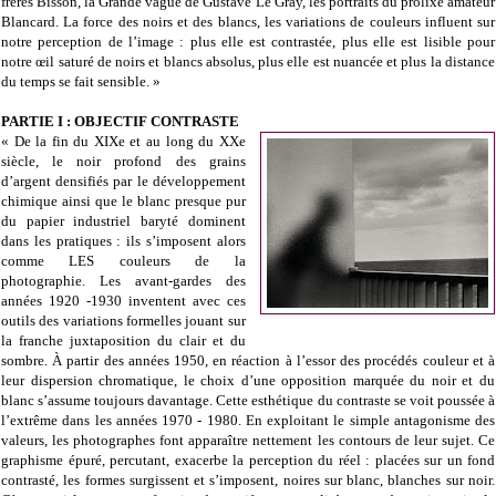
frères Bisson, la Grande vague de Gustave Le Gray, les portraits du prolixe amateur
Blancard. La force des noirs et des blancs, les variations de couleurs influent sur
notre perception de l’image : plus elle est contrastée, plus elle est lisible pour
notre œil saturé de noirs et blancs absolus, plus elle est nuancée et plus la distance
du temps se fait sensible. »
PARTIE I : OBJECTIF CONTRASTE
« De la fin du XIXe et au long du XXe
siècle, le noir profond des grains
d’argent densifiés par le développement
chimique ainsi que le blanc presque pur
du papier industriel baryté dominent
dans les pratiques : ils s’imposent alors
comme LES couleurs de la
photographie. Les avant-gardes des
années 1920 -1930 inventent avec ces
outils des variations formelles jouant sur
la franche juxtaposition du clair et du
sombre. À partir des années 1950, en réaction à l’essor des procédés couleur et à
leur dispersion chromatique, le choix d’une opposition marquée du noir et du
blanc s’assume toujours davantage. Cette esthétique du contraste se voit poussée à
l’extrême dans les années 1970 - 1980. En exploitant le simple antagonisme des
valeurs, les photographes font apparaître nettement les contours de leur sujet. Ce
graphisme épuré, percutant, exacerbe la perception du réel : placées sur un fond
contrasté, les formes surgissent et s’imposent, noires sur blanc, blanches sur noir.