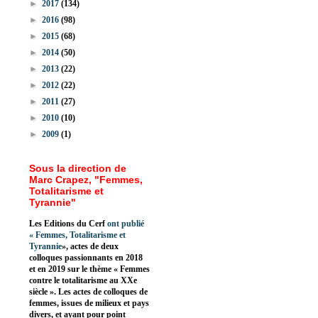
►
2017
(134)
►
2016
(98)
►
2015
(68)
►
2014
(50)
►
2013
(22)
►
2012
(22)
►
2011
(27)
►
2010
(10)
►
2009
(1)
Sous la direction de
Marc Crapez, "Femmes,
Totalitarisme et
Tyrannie"
Les Editions du Cerf
ont publié
«
Femmes, Totalitarisme et
Tyrannie
», actes de deux
colloques passionnants en 2018
et en 2019 sur le thème « Femmes
contre le totalitarisme au XXe
siècle ». Les actes de colloques de
femmes, issues de milieux et pays
divers, et ayant pour point