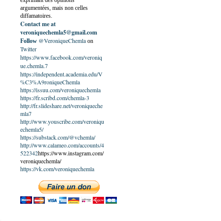
exprimant des opinions
argumentées, mais non celles
diffamatoires.
Contact me at
veroniquechemla5@gmail.com
@VeroniqueChemla
Follow
on
Twitter
https://www.facebook.com/veroniq
ue.chemla.7
https://independent.academia.edu/V
%C3%A9roniqueChemla
https://issuu.com/veroniquechemla
https://fr.scribd.com/chemla-3
http://fr.slideshare.net/veroniqueche
mla7
http://www.youscribe.com/veroniqu
echemla5/
https://substack.com/@vchemla/
http://www.calameo.com/accounts/4
522342
https://www.instagram.com/
veroniquechemla/
https://vk.com/veroniquechemla