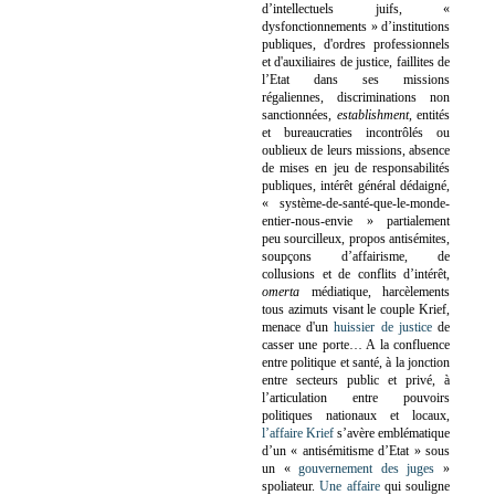
d’intellectuels juifs, «
dysfonctionnements » d’institutions
publiques, d'ordres professionnels
et d'auxiliaires de justice, faillites de
l’Etat dans ses missions
régaliennes, discriminations non
sanctionnées,
establishment
, entités
et bureaucraties incontrôlés ou
oublieux de leurs missions, absence
de mises en jeu de responsabilités
publiques, intérêt général dédaigné,
« système-de-santé-que-le-monde-
entier-nous-envie » partialement
peu sourcilleux, propos antisémites,
soupçons d’affairisme, de
collusions et de conflits d’intérêt,
omerta
médiatique, harcèlements
tous azimuts visant le couple Krief,
menace d'un
huissier de justice
de
casser une porte…
A la confluence
entre politique et santé, à la jonction
entre secteurs public et privé, à
l’articulation entre pouvoirs
politiques nationaux et locaux,
l’affaire Krief
s’avère emblématique
d’un « antisémitisme d’Etat » sous
un «
gouvernement des juges
»
spoliateur.
Une affaire
qui souligne