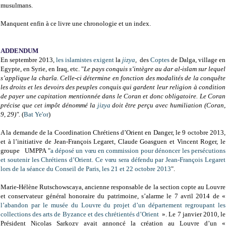
musulmans.
Manquent enfin à ce livre une chronologie et un index.
ADDENDUM
En septembre 2013,
les islamistes exigent
la
jizya
,
des
Coptes
de Dalga, village en
Egypte, en Syrie, en Iraq, etc. "
Le pays conquis s’intègre au dar al-islam sur lequel
s’applique la charîa. Celle-ci détermine en fonction des modalités de la conquête
les droits et les devoirs des peuples conquis qui gardent leur religion à condition
de payer une capitation mentionnée dans le Coran et donc obligatoire. Le Coran
précise que cet impôt dénommé la
jizya
doit être perçu avec humiliation (Coran,
9, 29)".
(
Bat Ye'or
)
A la demande de la Coordination Chrétiens d’Orient en Danger, le 9 octobre 2013,
et à l’initiative de Jean-François Legaret, Claude Goasguen et Vincent Roger, le
groupe UMPPA "
a déposé un vœu en commission pour dénoncer les persécutions
et soutenir les Chrétiens d’Orient. Ce vœu sera défendu par Jean-François Legaret
lors de la séance du Conseil de Paris, les 21 et 22 octobre 2013
".
Marie-Hélène Rutschowscaya, ancienne responsable de la section copte au Louvre
et conservateur général honoraire du patrimoine, s’alarme le 7 avril 2014 de «
l’abandon par le musée du Louvre du projet d’un département regroupant les
collections des arts de Byzance et des chrétientés d’Orient
». Le 7 janvier 2010, le
Président Nicolas Sarkozy avait annoncé la création au Louvre d’un «