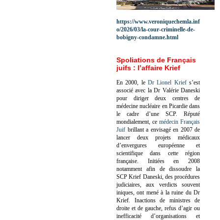
https://www.veroniquechemla.inf
o/2026/03/la-cour-criminelle-de-
bobigny-condamne.html
Spoliations de Français
juifs : l’affaire Krief
En 2000, le
Dr Lionel Krief
s’est
associé avec la Dr Valérie Daneski
pour diriger deux centres de
médecine nucléaire en Picardie dans
le cadre d’une SCP.
Réputé
mondialement, ce
médecin Français
Juif
brillant a envisagé en 2007 de
lancer deux projets médicaux
d’envergures européenne et
scientifique dans cette région
française.
Initiées en 2008
notamment afin de dissoudre la
SCP Krief Daneski, des procédures
judiciaires, aux verdicts souvent
iniques, ont mené à la ruine du Dr
Krief.
Inactions de ministres de
droite et de gauche, refus d’agir ou
inefficacité d’organisations et