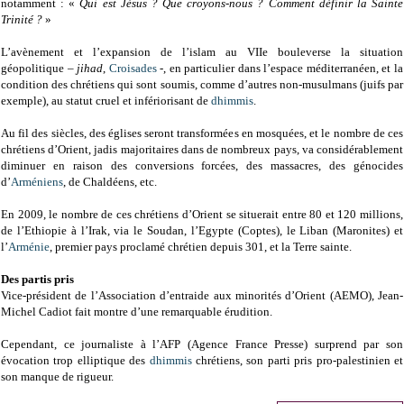
notamment : «
Qui est Jésus ? Que croyons-nous ? Comment définir la Sainte
Trinité ?
»
L’avènement et l’expansion de l’islam au VIIe bouleverse la situation
géopolitique –
jihad
,
Croisades
-, en particulier dans l’espace méditerranéen, et la
condition des chrétiens qui sont soumis, comme d’autres non-musulmans (juifs par
exemple), au statut cruel et infériorisant de
dhimmis
.
Au fil des siècles, des églises seront transformées en mosquées, et le nombre de ces
chrétiens d’Orient, jadis majoritaires dans de nombreux pays, va considérablement
diminuer en raison des conversions forcées, des massacres, des génocides
d’
Arméniens
, de Chaldéens, etc.
En 2009, le nombre de ces chrétiens d’Orient se situerait entre 80 et 120 millions,
de l’Ethiopie à l’Irak, via le Soudan, l’Egypte (Coptes), le Liban (Maronites) et
l’
Arménie
, premier pays proclamé chrétien depuis 301, et la Terre sainte.
Des partis pris
Vice-président de l’Association d’entraide aux minorités d’Orient (AEMO), Jean-
Michel Cadiot fait montre d’une remarquable érudition.
Cependant, ce journaliste à l’AFP (Agence France Presse) surprend par son
évocation trop elliptique des
dhimmis
chrétiens, son parti pris pro-palestinien et
son manque de rigueur.