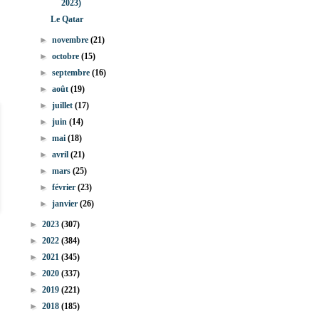
2023)
Le Qatar
►
novembre
(21)
►
octobre
(15)
►
septembre
(16)
►
août
(19)
►
juillet
(17)
►
juin
(14)
►
mai
(18)
►
avril
(21)
►
mars
(25)
►
février
(23)
►
janvier
(26)
►
2023
(307)
►
2022
(384)
►
2021
(345)
►
2020
(337)
►
2019
(221)
►
2018
(185)