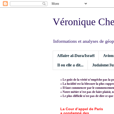
Véronique Ch
Informations et analyses de géopoli
Affaire al-Dura/Israël
Avion
Il ou elle a dit...
Judaïsme/Jui
« Le goût de la vérité n’empêche pas la p
« La lucidité est la blessure la plus rapp
« Il faut commencer par le commencement,
« Notre métier n’est pas de faire plaisir, 
« Le plus difficile n'est pas de dire ce que
La Cour d’appel de Paris
a condamné des