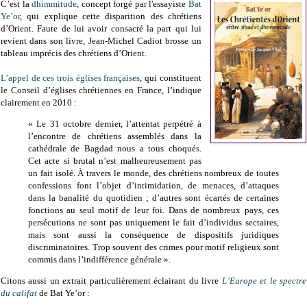
C’est la
dhimmitude
, concept forgé par l'essayiste
Bat
Ye’or
, qui explique cette disparition des chrétiens
d’Orient. Faute de lui avoir consacré la part qui lui
revient dans son livre, Jean-Michel Cadiot brosse un
tableau imprécis des chrétiens d’Orient.
L’appel de ces trois églises françaises
, qui constituent
le Conseil d’églises chrétiennes en France, l’indique
clairement en 2010 :
« Le 31 octobre dernier, l’attentat perpétré à
l’encontre de chrétiens assemblés dans la
cathédrale de Bagdad nous a tous choqués.
Cet acte si brutal n’est malheureusement pas
un fait isolé. À travers le monde, des chrétiens nombreux de toutes
confessions font l’objet d’intimidation, de menaces, d’attaques
dans la banalité du quotidien ; d’autres sont écartés de certaines
fonctions au seul motif de leur foi. Dans de nombreux pays, ces
persécutions ne sont pas uniquement le fait d’individus sectaires,
mais sont aussi la conséquence de dispositifs juridiques
discriminatoires. Trop souvent des crimes pour motif religieux sont
commis dans l’indifférence générale ».
Citons aussi un extrait particulièrement éclairant du livre
L’Europe et le spectre
du califat
de Bat Ye’or :