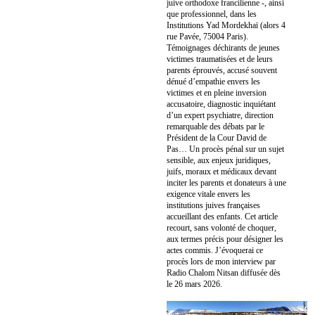
juive orthodoxe francilienne -, ainsi
que professionnel, dans les
Institutions Yad Mordekhaï (alors 4
rue Pavée, 75004 Paris).
Témoignages déchirants de jeunes
victimes traumatisées et de leurs
parents éprouvés, accusé souvent
dénué d’empathie envers les
victimes et en pleine inversion
accusatoire, diagnostic inquiétant
d’un expert psychiatre, direction
remarquable des débats par le
Président de la Cour David de
Pas… Un procès pénal sur un sujet
sensible, aux enjeux juridiques,
juifs, moraux et médicaux devant
inciter les parents et donateurs à une
exigence vitale envers les
institutions juives françaises
accueillant des enfants. Cet article
recourt, sans volonté de choquer,
aux termes précis pour désigner les
actes commis. J’évoquerai ce
procès lors de mon interview par
Radio Chalom Nitsan diffusée dès
le 26 mars 2026.