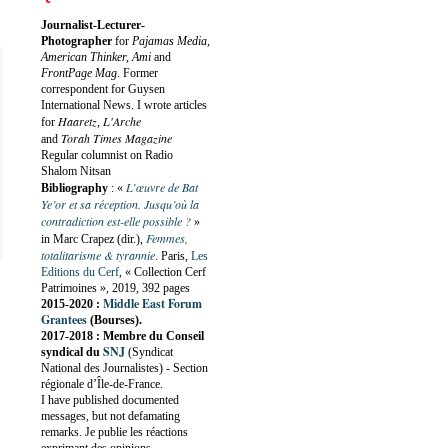
Journalist-Lecturer-
Photographer
for
Pajamas Media,
American Thinker, Ami
and
FrontPage Mag
. Former
correspondent for Guysen
International News. I wrote articles
Haaretz
L'Arche
for
,
Torah Times Magazine
and
Regular columnist on Radio
Shalom Nitsan
L’œuvre de Bat
Bibliography
:
«
Ye’or et sa réception. Jusqu’où la
contradiction est-elle possible ?
»
Femmes,
in Marc Crapez (dir.),
totalitarisme & tyrannie
. Paris,
Les
Editions du Cerf
, « Collection Cerf
Patrimoines », 2019, 392 pages
Middle East Forum
2015-2020 :
Grantees
(Bourses).
2017-2018 : Membre du Conseil
SNJ
syndical du
(Syndicat
National des Journalistes) - Section
régionale d’Île-de-France.
I have published documented
messages, but not defamating
remarks. Je publie les réactions