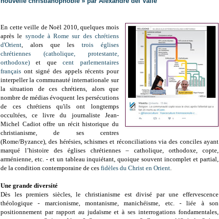
nouvelle christianophobie » par Alexandre del Valle
En cette veille de Noël 2010, quelques mois
après le
synode à Rome sur des chrétiens
d'Orient
, alors que les
trois églises
chrétiennes (catholique, protestante,
orthodoxe)
et que
cent parlementaires
français
ont signé des appels récents pour
interpeller la communauté internationale sur
la situation de ces chrétiens, alors que
nombre de médias évoquent les persécutions
de ces chrétiens qu'ils ont longtemps
occultées, ce livre du journaliste Jean-
Michel Cadiot offre un récit historique du
christianisme, de ses centres
(Rome/Byzance), des hérésies, schismes et réconciliations via des conciles ayant
marqué l’histoire des églises chrétiennes – catholique, orthodoxe, copte,
arménienne, etc. - et un tableau inquiétant, quoique souvent incomplet et partial,
de la condition contemporaine de ces
fidèles du Christ en Orient
.
Une grande diversité
Dès les premiers siècles, le christianisme est divisé par une effervescence
théologique - marcionisme, montanisme, manichéisme, etc. - liée à son
positionnement par rapport au judaïsme et à ses interrogations fondamentales,