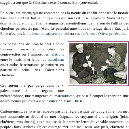
suggère à tort que la Palestine a existé comme Etat (souverain).
En outre, cet auteur, qui ne comprend pas la nature du conflit opposant le monde
musulman à l’Etat Juif, n’indique pas qu’Israël est le seul pays au Moyen-Orient
dont la population chrétienne augmente, essentiellement en raison de l’afflux des
chrétiens persécutés par l’Autorité palestinienne trouvant refuge dans l’Etat juif.
Et ce n'est pas la
diplomatie
vaticane
qui aidera ces
chrétiens d'Orient persécutés
.
Les partis pris de Jean-Michel Cadiot
l’amènent aussi à multiplier les
contrevérités ou à minorer les
relations
entre le nazisme et le
monde musulman
ou/et arabe, le terrorisme palestinien, en
particulier celui des Palestiniens
chrétiens.
Cet auteur n’a pas perçu dans le «
palestinisme » un regain, une
métamorphose, une résurgence du
marcionisme
, qui vise à couper le christianisme
de ses racines juives et à « palestiniser » Jésus-Christ.
Curieusement, ce livre ne respecte pas une règle basique de typographie : on met
une minuscule au début d’un mot désignant les croyants d’une religion (juifs,
chrétiens, musulmans), et en majuscule la première lettre du vocable nommant un
peuple (Juifs, Arabes). Or, cet ouvrage met une majuscule aux juifs, chrétiens et