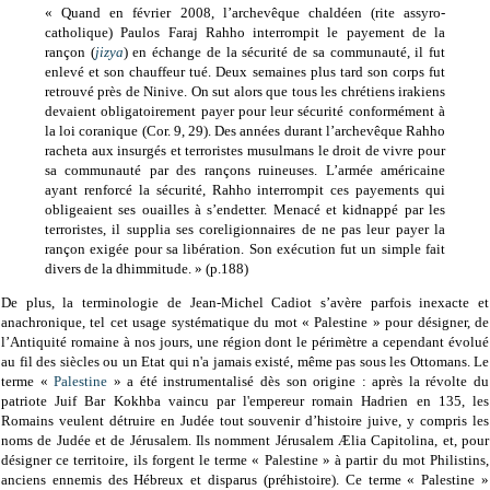
« Quand en février 2008, l’archevêque chaldéen (rite assyro-
catholique) Paulos Faraj Rahho interrompit le payement de la
rançon (
jizya
) en échange de la sécurité de sa communauté, il fut
enlevé et son chauffeur tué. Deux semaines plus tard son corps fut
retrouvé près de Ninive. On sut alors que tous les chrétiens irakiens
devaient obligatoirement payer pour leur sécurité conformément à
la loi coranique (Cor. 9, 29). Des années durant l’archevêque Rahho
racheta aux insurgés et terroristes musulmans le droit de vivre pour
sa communauté par des rançons ruineuses. L’armée américaine
ayant renforcé la sécurité, Rahho interrompit ces payements qui
obligeaient ses ouailles à s’endetter. Menacé et kidnappé par les
terroristes, il supplia ses coreligionnaires de ne pas leur payer la
rançon exigée pour sa libération. Son exécution fut un simple fait
divers de la dhimmitude. » (p.188)
De plus, la terminologie de Jean-Michel Cadiot s’avère parfois inexacte et
anachronique, tel cet usage systématique du mot « Palestine » pour désigner, de
l’Antiquité romaine à nos jours, une région dont le périmètre a cependant évolué
au fil des siècles ou un Etat qui n'a jamais existé, même pas sous les Ottomans. Le
terme «
Palestine
» a été instrumentalisé dès son origine : après la révolte du
patriote Juif Bar Kokhba vaincu par l'empereur romain Hadrien en 135, les
Romains veulent détruire en Judée tout souvenir d’histoire juive, y compris les
noms de Judée et de Jérusalem. Ils nomment Jérusalem Ælia Capitolina, et, pour
désigner ce territoire, ils forgent le terme « Palestine » à partir du mot Philistins,
anciens ennemis des Hébreux et disparus (préhistoire). Ce terme « Palestine »