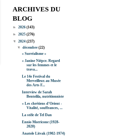
ARCHIVES DU
BLOG
►
2026
(143)
►
2025
(276)
▼
2024
(237)
▼
décembre
(22)
« Surréalisme »
« Janine Niépce. Regard
sur les femmes et le
trava...
Le 14e Festival du
Merveilleux au Musée
des Arts F...
Interview de Sarah
Bentolila, nutritionniste
« Les chrétiens d’Orient -
Vitalité, souffrances, ...
La stèle de Tel Dan
Ennio Morricone (1928-
2020)
Anatole Litvak (1902-1974)