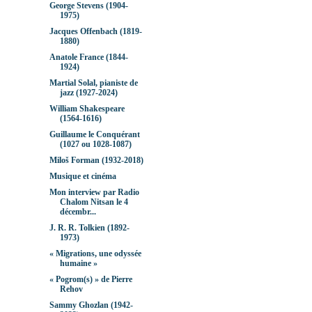
George Stevens (1904-
1975)
Jacques Offenbach (1819-
1880)
Anatole France (1844-
1924)
Martial Solal, pianiste de
jazz (1927-2024)
William Shakespeare
(1564-1616)
Guillaume le Conquérant
(1027 ou 1028-1087)
Miloš Forman (1932-2018)
Musique et cinéma
Mon interview par Radio
Chalom Nitsan le 4
décembr...
J. R. R. Tolkien (1892-
1973)
« Migrations, une odyssée
humaine »
« Pogrom(s) » de Pierre
Rehov
Sammy Ghozlan (1942-