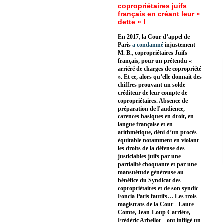
copropriétaires juifs
français en créant leur «
dette » !
En 2017, la Cour d’appel de
Paris
a condamné
injustement
M. B., copropriétaires Juifs
français, pour un prétendu «
arriéré de charges de copropriété
». Et ce, alors qu’elle donnait des
chiffres prouvant un solde
créditeur de leur compte de
copropriétaires. Absence de
préparation de l’audience,
carences basiques en droit, en
langue française et en
arithmétique, déni d’un procès
équitable notamment en violant
les droits de la défense des
justiciables juifs par une
partialité choquante et par une
mansuétude généreuse au
bénéfice du Syndicat des
copropriétaires et de son syndic
Foncia Paris fautifs… Les trois
magistrats de la Cour - Laure
Comte, Jean-Loup Carrière,
Frédéric Arbellot – ont infligé un