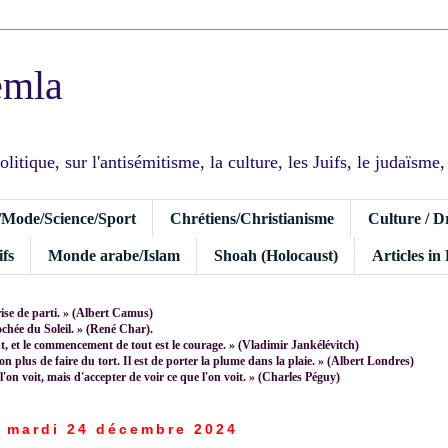
emla
tique, sur l'antisémitisme, la culture, les Juifs, le judaïsme, I
/Mode/Science/Sport
Chrétiens/Christianisme
Culture / D
fs
Monde arabe/Islam
Shoah (Holocaust)
Articles in
rise de parti. » (Albert Camus)
rochée du Soleil. » (René Char).
 et le commencement de tout est le courage. » (Vladimir Jankélévitch)
non plus de faire du tort. Il est de porter la plume dans la plaie. » (Albert Londres)
 l'on voit, mais d'accepter de voir ce que l'on voit. » (Charles Péguy)
mardi 24 décembre 2024