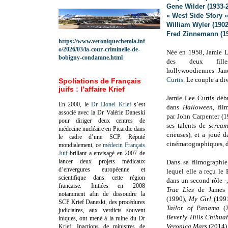
Gene Wilder (1933-
« West Side Story 
William Wyler (1902
Fred Zinnemann (19
https://www.veroniquechemla.inf
o/2026/03/la-cour-criminelle-de-
Née en 1958, Jamie Le
bobigny-condamne.html
des deux fill
hollywoodiennes Ja
Curtis
. Le couple a di
Spoliations de Français
juifs : l’affaire Krief
Jamie Lee Curtis déb
En 2000, le
Dr Lionel Krief
s’est
dans
Halloween
, fil
associé avec la Dr Valérie Daneski
par John Carpenter (1
pour diriger deux centres de
ses talents de
screa
médecine nucléaire en Picardie dans
crieuses), et a joué d
le cadre d’une SCP.
Réputé
cinématographiques, do
mondialement, ce
médecin Français
Juif
brillant a envisagé en 2007 de
lancer deux projets médicaux
Dans sa filmographi
d’envergures européenne et
lequel elle a reçu le
scientifique dans cette région
dans un second rôle -
française.
Initiées en 2008
True Lies
de James
notamment afin de dissoudre la
(1990),
My Girl
(199
SCP Krief Daneski, des procédures
Tailor of Panama
(2
judiciaires, aux verdicts souvent
Beverly Hills Chihua
iniques, ont mené à la ruine du Dr
Veronica Mars
(2014)
Krief.
Inactions de ministres de