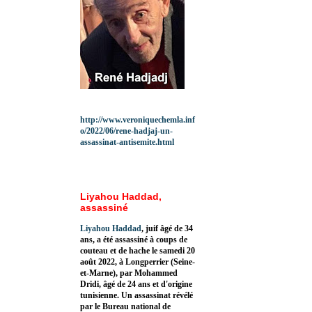
http://www.veroniquechemla.inf
o/2022/06/rene-hadjaj-un-
assassinat-antisemite.html
Liyahou Haddad,
assassiné
Liyahou Haddad
, juif âgé de 34
ans, a été assassiné à coups de
couteau et de hache le samedi 20
août 2022, à Longperrier (Seine-
et-Marne), par Mohammed
Dridi, âgé de 24 ans et d'origine
tunisienne. Un assassinat révélé
par le Bureau national de