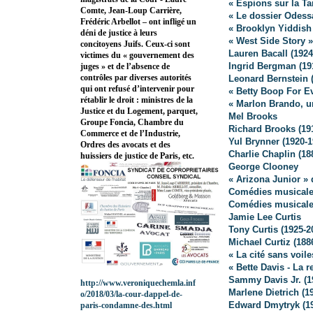
« Espions sur la Ta
Comte, Jean-Loup Carrière,
« Le dossier Odess
Frédéric Arbellot – ont infligé un
« Brooklyn Yiddish
déni de justice à leurs
« West Side Story 
concitoyens Juifs. Ceux-ci sont
Lauren Bacall (1924
victimes du « gouvernement des
Ingrid Bergman (19
juges » et de l’absence de
contrôles par diverses autorités
Leonard Bernstein 
qui ont refusé d’intervenir pour
« Betty Boop For Ev
rétablir le droit : ministres de la
« Marlon Brando, u
Justice et du Logement, parquet,
Mel Brooks
Groupe Foncia, Chambre du
Richard Brooks (19
Commerce et de l’Industrie,
Yul Brynner (1920-1
Ordres des avocats et des
Charlie Chaplin (18
huissiers de justice de Paris, etc.
George Clooney
« Arizona Junior »
Comédies musicales
Comédies musicales
Jamie Lee Curtis
Tony Curtis (1925-2
Michael Curtiz (188
« La cité sans voil
« Bette Davis - La 
Sammy Davis Jr. (1
http://www.veroniquechemla.inf
Marlene Dietrich (1
o/2018/03/la-cour-dappel-de-
Edward Dmytryk (19
paris-condamne-des.html