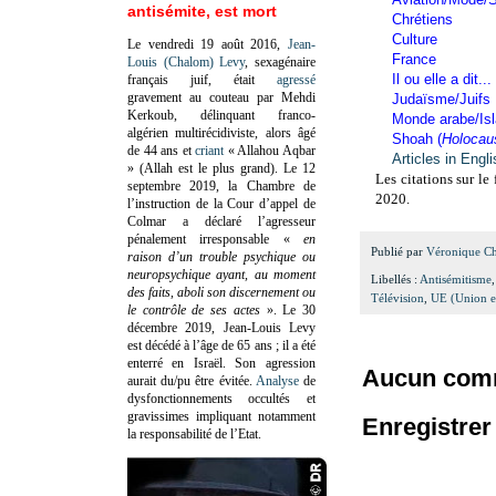
antisémite, est mort
Chrétiens
Culture
Le vendredi 19 août 2016,
Jean-
France
Louis (Chalom) Levy
, sexagénaire
Il ou elle a dit...
français juif, était
agressé
gravement au couteau par Mehdi
Judaïsme/Juifs
Kerkoub, délinquant franco-
Monde arabe/Is
algérien multirécidiviste, alors âgé
Shoah (
Holocau
de 44 ans et
criant
« Allahou Aqbar
Articles in Engl
» (Allah est le plus grand). Le 12
Les citations sur le
septembre 2019, la Chambre de
2020.
l’instruction de la Cour d’appel de
Colmar a déclaré l’agresseur
pénalement irresponsable
«
en
Publié par
Véronique C
raison d’un trouble psychique ou
neuropsychique ayant, au moment
Libellés :
Antisémitisme
des faits, aboli son discernement ou
Télévision
,
UE (Union e
le contrôle de ses actes
»
. Le 30
décembre 2019, Jean-Louis Levy
est décédé à l’âge de 65 ans ; il a été
enterré en Israël. Son agression
Aucun comm
aurait du/pu être évitée.
Analyse
de
dysfonctionnements occultés et
gravissimes impliquant notamment
Enregistre
la responsabilité de l’Etat.