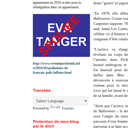
appartement en 2016 et lutte pour la
dents "grises" et jugea
réintégration dans cet appartement.
"En 1978, elle début
Halloween. Contre tou
Carpenter rapporte 70
tard, Jamie Lee Curtis
célèbre cri d’horreur 
craignant d’être catal
"L’actrice va élarg
révélant un corps de
l’aérobic dans
Perf
http://www.veroniquechemla.inf
beauté androgyne et
o/2016/10/spoliations-de-
Un fauteuil pour de
francais-juifs-laffaire.html
failles dans
Blue 
déconcerte à nouveau
cinéma pour la si
Translate
Love
qui lui laisse le
de sa famille, avant d
"Alors que l’actrice 
Powered by
Translate
de Halloween – le der
sous l’angle du trau
Protection de mon blog
parcours d’une femme f
par le droit
parvenue à se faire acc