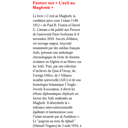
Fenton sur « L’exil au
Maghreb »
Le livre « L’exil au Maghreb, la
condition juive sous l’islam 1148-
1912 » de Paul B. Fenton et David
G. Littman a été publié aux Presses
de l'université Paris-Sorbonne le 9
novembre 2010. Succès d'édition,
cet ouvrage majeur, boycotté
notamment par des médias français
Juifs, présente une anthologie
chronologique de récits de témoins
oculaires en Algérie et au Maroc sur
les Juifs. Puis, par une sélection
d’archives du Quai d’Orsay, du
Foreign Office, de l’Alliance
israélite universelle (AIU) et de son
homologue britannique l’Anglo-
Jewish Association, il décrit les
efforts diplomatiques déployés en
faveur des Juifs maltraités au
Maghreb. Il démythifie la «
tolérance interconfessionnelle
égalitaire et harmonieuse sous
l’islam incarnée par al-Andalous ».
Le "pogrom au nom du djihad"
(Shmuel Trigano) du 5 août 1934, à