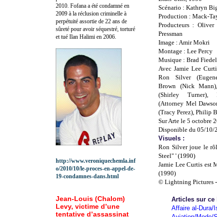
2010.
Fofana a été c
ondamné en
Scénario : Kathryn Bi
2009 à la réclusion criminelle à
Production : Mack-Tay
perpétuité assortie de 22 ans de
Producteurs : Oliver
sûreté pour avoir séquestré, torturé
Pressman
et tué Ilan Halimi en 2006.
Image : Amir Mokri
Montage : Lee Percy
Musique : Brad Fiedel
Avec Jamie Lee Curti
Ron Silver (Eugen
Brown (Nick Mann),
(Shirley Turner), 
(Attorney Mel Dawson
(Tracy Perez), Philip 
Sur Arte le 5 octobre 
Disponible du 05/10/
Visuels :
Ron Silver joue le r
Steel" ' (1990)
http://www.veroniquechemla.inf
Jamie Lee Curtis est 
o/2010/10/le-proces-en-appel-de-
(1990)
19-condamnes-dans.html
© Lightning Pictures
Jean-Louis (Chalom)
Articles sur ce
Levy, victime d’une
Affaire al-Dura/I
tentative d’assassinat
Aviation/Mode/S