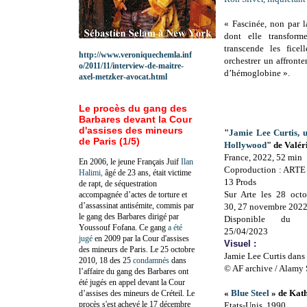
« Fascinée, non par l
dont elle transform
transcende les ficel
http://www.veroniquechemla.inf
orchestrer un affronte
o/2011/11/interview-de-maitre-
d’hémoglobine ».
axel-metzker-avocat.html
Le procès du gang des
Barbares devant la Cour
d'assises des mineurs
"
Jamie Lee Curtis, u
de Paris (1/5)
Hollywood
" de Valér
France, 2022, 52 min
En 2006, le jeune Français Juif
Ilan
Coproduction : ARTE 
Halimi,
âgé de 23 ans, était victime
13 Prods
de rapt, de séquestration
Sur Arte les 28 oct
accompagnée d’actes de torture et
d’assassinat antisémite, commis par
30, 27 novembre 2022
le gang des Barbares dirigé par
Disponible du 
Youssouf Fofana. Ce gang
a été
25/04/2023
jugé
en 2009 par la Cour d'assises
Visuel :
des mineurs de Paris. Le 25 octobre
Jamie Lee Curtis dans 
2010, 18 des 25
condamnés
dans
© AF archive / Alamy 
l’affaire du gang des Barbares ont
été jugés en appel devant la Cour
«
Blue Steel
» de Kat
d’assises des mineurs de Créteil. Le
procès s'est achevé le 17 décembre
Etats-Unis, 1990