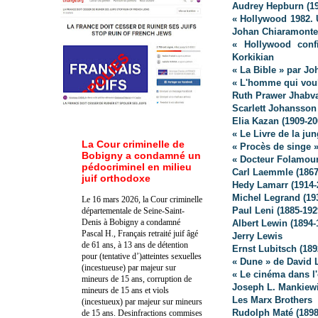
Audrey Hepburn (19
« Hollywood 1982. 
Johan Chiaramonte
« Hollywood conf
Korkikian
« La Bible » par J
« L'homme qui voul
Ruth Prawer Jhabva
Scarlett Johansson
Elia Kazan (1909-20
« Le Livre de la ju
La Cour criminelle de
« Procès de singe 
Bobigny a condamné un
« Docteur Folamour
pédocriminel en milieu
Carl Laemmle (1867-
juif orthodoxe
Hedy Lamarr (1914-2
Michel Legrand (19
Le 16 mars 2026, la Cour criminelle
Paul Leni (1885-192
départementale de Seine-Saint-
Denis à Bobigny a condamné
Albert Lewin (1894-
Pascal H., Français retraité juif âgé
Jerry Lewis
de 61 ans, à 13 ans de détention
Ernst Lubitsch (189
pour (tentative d’)atteintes sexuelles
« Dune » de David 
(incestueuse) par majeur sur
« Le cinéma dans l
mineurs de 15 ans, corruption de
Joseph L. Mankiewi
mineurs de 15 ans et viols
Les Marx Brothers
(incestueux) par majeur sur mineurs
Rudolph Maté (1898
de 15 ans. Des
infractions commises