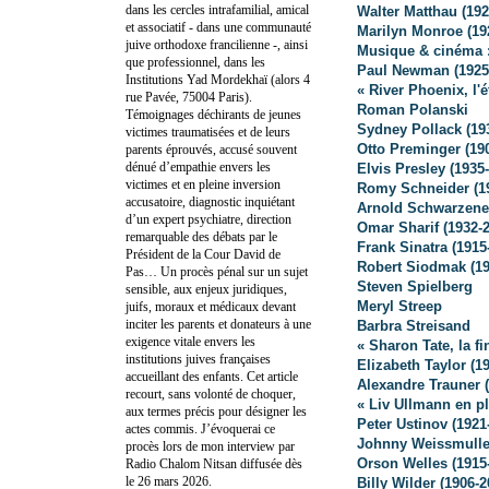
dans les cercles intrafamilial, amical
Walter Matthau (192
et associatif - dans une communauté
Marilyn Monroe (19
juive orthodoxe francilienne -, ainsi
Musique & cinéma :
que professionnel, dans les
Paul Newman (1925
Institutions Yad Mordekhaï (alors 4
« River Phoenix, l'é
rue Pavée, 75004 Paris).
Roman Polanski
Témoignages déchirants de jeunes
Sydney Pollack (19
victimes traumatisées et de leurs
Otto Preminger (19
parents éprouvés, accusé souvent
dénué d’empathie envers les
Elvis Presley (1935
victimes et en pleine inversion
Romy Schneider (1
accusatoire, diagnostic inquiétant
Arnold Schwarzene
d’un expert psychiatre, direction
Omar Sharif (1932-
remarquable des débats par le
Frank Sinatra (1915
Président de la Cour David de
Robert Siodmak (19
Pas… Un procès pénal sur un sujet
Steven Spielberg
sensible, aux enjeux juridiques,
Meryl Streep
juifs, moraux et médicaux devant
inciter les parents et donateurs à une
Barbra Streisand
exigence vitale envers les
« Sharon Tate, la f
institutions juives françaises
Elizabeth Taylor (19
accueillant des enfants. Cet article
Alexandre Trauner 
recourt, sans volonté de choquer,
« Liv Ullmann en p
aux termes précis pour désigner les
Peter Ustinov (1921
actes commis. J’évoquerai ce
Johnny Weissmuller
procès lors de mon interview par
Orson Welles (1915
Radio Chalom Nitsan diffusée dès
le 26 mars 2026.
Billy Wilder (1906-2