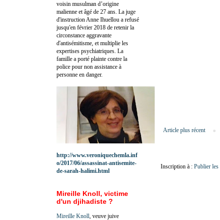
voisin musulman d’origine
malienne et âgé de 27 ans. La juge
d'instruction Anne Ihuellou a refusé
jusqu'en février 2018 de retenir la
circonstance aggravante
d'antisémitisme, et multiplie les
expertises psychiatriques. La
famille a porté plainte contre la
police pour non assistance à
personne en danger.
Article plus récent
http://www.veroniquechemla.inf
o/2017/06/assassinat-antisemite-
Inscription à :
Publier le
de-sarah-halimi.html
Mireille Knoll, victime
d'un djihadiste ?
Mireille Knoll
, veuve juive