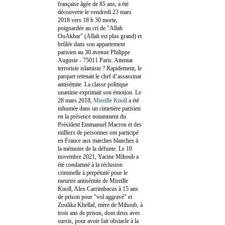
française âgée de 85 ans, a été
découverte le vendredi 23 mars
2018 vers 18 h 30 morte,
poignardée au cri de "Allah
OuAkbar" (Allah est plus grand) et
brûlée dans son appartement
parisien au 30 avenue Philippe
Auguste - 75011 Paris. Attentat
terroriste islamiste ? Rapidement, le
parquet retenait le chef d’assassinat
antisémite. La classe politique
unanime exprimait son émotion. Le
28 mars 2018,
Mireille Knoll
a été
inhumée dans un cimetière parisien
en la présence notamment du
Président Emmanuel Macron et des
milliers de personnes ont participé
en France aux marches blanches à
la mémoire de la défunte. Le 10
novembre 2021, Yacine Mihoub a
été condamné à la réclusion
criminelle à perpétuité pour le
meurtre antisémite de Mireille
Knoll, Alex Carrimbacus à 15 ans
de prison pour "vol aggravé" et
Zoulika Khellaf, mère de Mihoub, à
trois ans de prison, dont deux avec
sursis, pour avoir fait obstacle à la