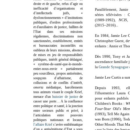
droite et de gauche, refus d’agir ou
inefficacité d’organisations et
Parallèlement, Jamie
d’intellectuels juifs, «
séries télévisées :
C
dysfonctionnements » d’institutions
(1989-1992),
NCIS,
publiques, d'ordres professionnels
(2015–2016)...
et d'auxiliaires de justice, faillites de
l’Etat dans ses missions
En 1984, Jamie Lee Cu
régaliennes, discriminations non
Christopher Guest, de
sanctionnées,
establishment
, entités
et bureaucraties incontrôlés ou
enfants : Annie et Tho
oublieux de leurs missions, absence
de mises en jeu de responsabilités
Dès 1990, Tony et Jam
publiques, intérêt général dédaigné,
ascendance familiale j
« système-de-santé-que-le-monde-
la
Grande Synagogue 
entier-nous-envie » partialement
peu sourcilleux, propos antisémites,
Jamie Lee Curtis a su
soupçons d’affairisme, de
collusions et de conflits d’intérêt,
omerta
médiatique, harcèlements
Depuis 1993, el
tous azimuts visant le couple Krief,
l'illustratrice Laura 
menace d'un
huissier de justice
de
pour enfants publiés
casser une porte…
A la confluence
Children's Books :
Wh
entre politique et santé, à la jonction
Four-Year Old's Mem
entre secteurs public et privé, à
(1993), Tell Me Again
l’articulation entre pouvoirs
was Born (1996), Toda
politiques nationaux et locaux,
Other Moods That Ma
l’affaire Krief
s’avère emblématique
d’un « antisémitisme d’Etat » sous
- sur la liste des best-