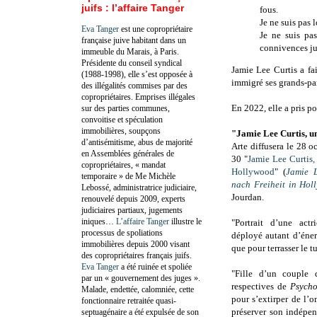
juifs : l’affaire Tanger
fous.
Je ne suis pas l
Eva Tanger
est une copropriétaire
Je ne suis pas
française juive habitant dans un
connivences ju
immeuble du Marais, à Paris.
Présidente du conseil syndical
Jamie Lee Curtis a fa
(1988-1998), elle s’est opposée à
immigré ses grands-par
des illégalités commises par des
copropriétaires. Emprises illégales
En 2022, elle a pris p
sur des parties communes,
convoitise et spéculation
immobilières, soupçons
"Jamie Lee Curtis, un
d’antisémitisme, abus de majorité
Arte diffusera le 28 
en Assemblées générales de
30 "
Jamie Lee Curtis, 
copropriétaires, « mandat
Hollywood
" (
Jamie L
temporaire » de Me Michèle
nach Freiheit in Hol
Lebossé, administratrice judiciaire,
Jourdan.
renouvelé depuis 2009, experts
judiciaires partiaux, jugements
iniques…
L’affaire Tanger
illustre le
"Portrait d’une act
processus de spoliations
déployé autant d’éner
immobilières depuis 2000 visant
que pour terrasser le 
des copropriétaires français juifs.
Eva Tanger
a été ruinée et spoliée
"Fille d’un couple 
par un « gouvernement des juges ».
respectives de
Psych
Malade, endettée, calomniée, cette
pour s’extirper de l’o
fonctionnaire retraitée quasi-
préserver son indépen
septuagénaire a été expulsée de son