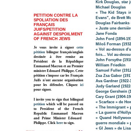
Kirk Douglas, star 
Michael Douglas
« The Kid Stays in
PETITION CONTRE LA
Evans”, de Brett M
SPOLIATION DES
Douglas Fairbanks 
FRANÇAIS
« Juste une derniè
JUIFS/PETITION
Jane Fonda
AGAINST DESPOILMENT
OF FRENCH JEWS
John Ford (1894-19
Miloš Forman (1932
Je vous invite à signer
cette
« Vol au-dessus d'
pétition
bilingue français/anglais
fois... Vol au-des
destinée à être remise au
John Forsythe (191
Président de la République
William Friedkin
Emmanuel Macron et au Premier
Samuel Fuller (1912
ministre Edouard Philippe. Cette
pétition s'impose car les Français
Zsa Zsa Gabor (191
Juifs n'ont aucune organisation
Ava Gardner (1922-
pour les défendre. Cliquez
ici
Judy Garland (1922
pour signer.
George Gershwin (1
Cary Grant (1904-19
I invite you to sign that bilingual
« Scarface » de H
petition
which will be passed on
« The Immigrant » 
to President of the French
« La guerre d'Holly
Republic
Emmanuel Macron
« Quand Hollywood
and Prime Minister
Edouard
Philippe
.
Click
here
to sign.
guerre mondiale » p
« GI Jews » de Lis