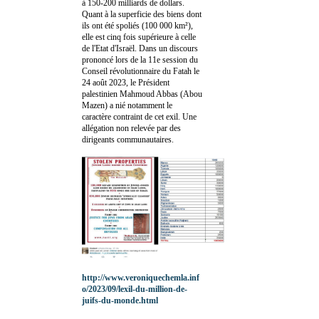
à 150-200 milliards de dollars.
Quant à la superficie des biens dont
ils ont été spoliés (100 000 km²),
elle est cinq fois supérieure à celle
de l'Etat d'Israël. Dans un discours
prononcé lors de la 11e session du
Conseil révolutionnaire du Fatah le
24 août 2023, le Président
palestinien Mahmoud Abbas (Abou
Mazen) a nié notamment le
caractère contraint de cet exil. Une
allégation non relevée par des
dirigeants communautaires.
http://www.veroniquechemla.inf
o/2023/09/lexil-du-million-de-
juifs-du-monde.html