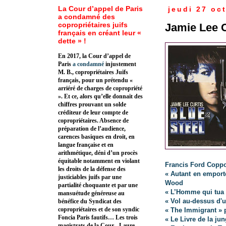
La Cour d’appel de Paris
jeudi 27 oc
a condamné des
copropriétaires juifs
Jamie Lee C
français en créant leur «
dette » !
En 2017, la Cour d’appel de
Paris
a condamné
injustement
M. B., copropriétaires Juifs
français, pour un prétendu «
arriéré de charges de copropriété
». Et ce, alors qu’elle donnait des
chiffres prouvant un solde
créditeur de leur compte de
copropriétaires. Absence de
préparation de l’audience,
carences basiques en droit, en
langue française et en
arithmétique, déni d’un procès
équitable notamment en violant
Francis Ford Copp
les droits de la défense des
« Autant en emport
justiciables juifs par une
Wood
partialité choquante et par une
« L’Homme qui tua 
mansuétude généreuse au
« Vol au-dessus d'
bénéfice du Syndicat des
copropriétaires et de son syndic
« The Immigrant » 
Foncia Paris fautifs… Les trois
« Le Livre de la ju
magistrats de la Cour - Laure