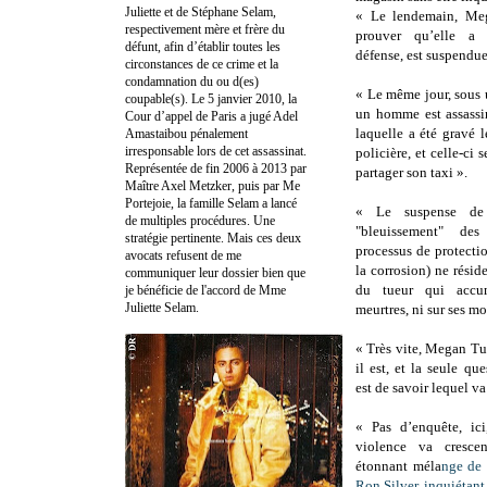
Juliette et de Stéphane Selam,
« Le lendemain, Meg
respectivement mère et frère du
prouver qu’elle a 
défunt, afin d’établir toutes les
défense, est suspendu
circonstances de ce crime et la
condamnation du ou d(es)
« Le même jour, sous 
coupable(s). Le 5 janvier 2010, la
un homme est assassi
Cour d’appel de Paris a jugé Adel
laquelle a été gravé 
Amastaibou pénalement
irresponsable lors de cet assassinat.
policière, et celle-ci 
Représentée de fin 2006 à 2013 par
partager son taxi ».
Maître Axel Metzker, puis par Me
Portejoie, la famille Selam a lancé
« Le suspense de
de multiples procédures. Une
"bleuissement" d
stratégie pertinente. Mais ces deux
processus de protectio
avocats refusent de me
la corrosion) ne réside
communiquer leur dossier bien que
du tueur qui accum
je bénéficie de l'accord de Mme
Juliette Selam.
meurtres, ni sur ses m
« Très vite, Megan T
il est, et la seule q
est de savoir lequel va
« Pas d’enquête, ic
violence va cresce
étonnant méla
nge de 
Ron Silver, inquiétan