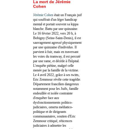
La mort de Jérémie
Cohen
Jérémie Cohen
était un Français juif
qui souffrait d'un léger handicap
mental et portait souvent sa kippa
blanche. Battu par une quinzaine.
Le 16 février 2022, vers 20 h, à
Bobigny (Seine-Saint-Denis), il est
sauvagement agressé physiquement
par une quinzaine d'individus. Il
parvient à fuir, mais en traversant
les voies du tramway, il est percuté
par une rame, et décède à l'hôpital.
L'enquête piétine, malgré celle
menée par la famille de la victime.
Le 4 avril 2022, grâce à ses twitts,
Eric Zemmour révèle cette tragédie.
Département francilien dangereux
notamment pour les Juifs, famille
endeuillée et isolée contrainte
d'enquêter face aux
dysfonctionnements politico-
judiciaires, omerta médiatico-
politique et de dirigeants
communautaires, soutien d'Eric
Zemmour critiqué, réticences
judiciaires à admettre les