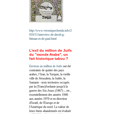
http://www.veroniquechemla.info/2
010/11/interview-de-david-g-
littman-et-de-paul.html
L'exil du million de Juifs
du "monde Arabe", un
fait historique tabou ?
Environ un million de Juifs
ont été
contraints de quitter des pays
arabes, l’Iran, la Turquie, la vieille
ville de Jérusalem, la Judée, la
Samarie - trois territoires occupés
par la (Trans)Jordanie jusqu'à la
guerre des Six-Jours (1967) -, etc.,
essentiellement des années 1940
aux années 1970 et en direction
d'Israël, de l'Europe et de
l'Amérique du nord. La valeur de
leurs biens abandonnés est évaluée