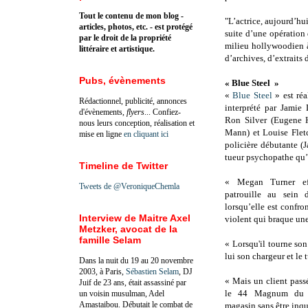
Tout le contenu de mon blog -
"L’actrice, aujourd’hu
articles, photos, etc. - est protégé
suite d’une opération 
par le droit de la propriété
milieu hollywoodien à
littéraire et artistique.
d’archives, d’extraits 
Pubs, évènements
« Blue Steel »
«
Blue Steel
» est réa
Rédactionnel, publicité, annonces
interprété par Jamie
d'évènements,
flyers
... Confiez-
Ron Silver (Eugene 
nous leurs conception, réalisation et
Mann) et Louise Fletc
mise en ligne
en cliquant ici
policière débutante (J
tueur psychopathe qu’
Timeline de Twitter
« Megan Turner eff
Tweets de @VeroniqueChemla
patrouille au sein 
lorsqu’elle est confro
Interview de Maitre Axel
violent qui braque une
Metzker, avocat de la
famille Selam
« Lorsqu'il tourne son
lui son chargeur et le 
Dans la nuit du 19 au 20 novembre
2003, à Paris,
Sébastien Selam
, DJ
« Mais un client pass
Juif de 23 ans, était assassiné par
le 44 Magnum du 
un voisin musulman, Adel
Amastaibou. Débutait le combat de
magasin sans être inqu