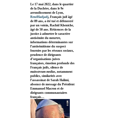
Le 17 mai 2022, dans le quartier
de la Duchère, dans le 9e
arrondissement de Lyon,
RenéHadjadj
, Français juif âgé
de 89 ans, a été tué et défenestré
par un voisin, Rachid Kheniche,
âgé de 50 ans. Réticences de la
justice à admettre le caractère
antisémite du meurtre,
informations déterminantes sur
l’antisémitisme du suspect
fournies par les réseaux sociaux,
prudence de dirigeants
d’organisations juives
françaises, émotion profonde des
Français juifs, silence de
mainstream medias
, notamment
publics, similarités avec
l’assassinat de Sarah Halimi,
absence de message du Président
Emmanuel Macron et de
dirigeants communautaires
français…