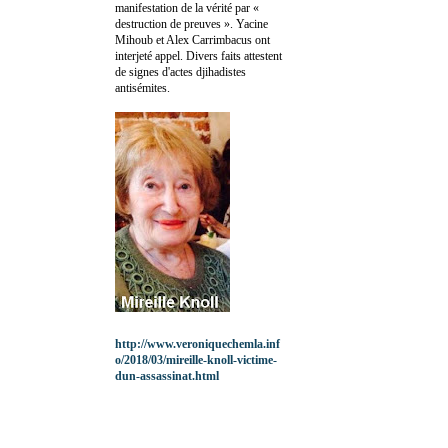
manifestation de la vérité par «
destruction de preuves ». Yacine
Mihoub et Alex Carrimbacus ont
interjeté appel. Divers faits attestent
de signes d'actes djihadistes
antisémites.
http://www.veroniquechemla.inf
o/2018/03/mireille-knoll-victime-
dun-assassinat.html