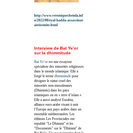
http://www.veroniquechemla.inf
o/2022/08/eyal-hadda-assassinat-
antisemite.html
Interview de Bat Ye’or
sur la dhimmitude
Bat Ye’or
est une essayiste
spécialiste des minorités religieuses
dans le monde islamique. Elle a
forgé le terme
dhimmitude
pour
désigner le statut cruel des
minorités non-musulmanes
(Dhimmis) dans les pays
islamiques ou en « terre d’islam ».
Elle a aussi analysé Eurabia,
alliance euro-arabe visant à unir
l’Europe aux pays arabes dans un
ensemble méditerranéen. Les
éditions Les Provinciales ont
republié "Le Dhimmi" et les
"Documents" sur le "Dhimmi" de
Bat Ye'or. Un essai pionnier dont la