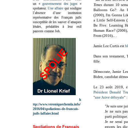
un «
gouvernement des juges
»
Times
durant 10 sema
spoliateur.
Une affaire
qui souligne
Balloons Go?: An U
l’absence d’une institution
(2000), I'm Gonna Li
représentative des Français juifs
a Little Self-Esteem (
susceptible de les sauver d’attaques
Be Five: Learning H
létales, préalables à leur exil
Human Race? (2006),
pauvres comme Job.
From (2016)... .
Jamie Lee Curtis est
b
Dans son testament, T
fille.
Démocrate, Jamie Lee
Biden, candidat démoc
Le 23 août 2019, el
Président Donald Tr
"
une Juive déloyale
" :
h
ttp://www.veroniquechemla.info/
"Je suis une ju
2016/04/spoliations-de-francais-
Je ne suis pa
juifs-laffaire.html
parti politique.
Je ne serai p
Spoliations de Français
envers les dic