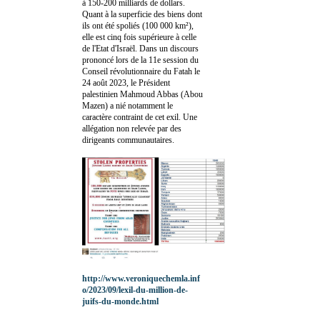
à 150-200 milliards de dollars.
Quant à la superficie des biens dont
ils ont été spoliés (100 000 km²),
elle est cinq fois supérieure à celle
de l'Etat d'Israël. Dans un discours
prononcé lors de la 11e session du
Conseil révolutionnaire du Fatah le
24 août 2023, le Président
palestinien Mahmoud Abbas (Abou
Mazen) a nié notamment le
caractère contraint de cet exil. Une
allégation non relevée par des
dirigeants communautaires.
http://www.veroniquechemla.inf
o/2023/09/lexil-du-million-de-
juifs-du-monde.html