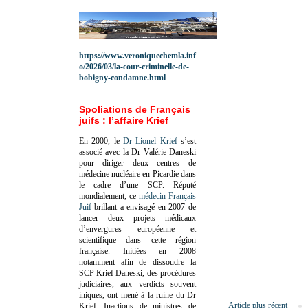
https://www.veroniquechemla.inf
o/2026/03/la-cour-criminelle-de-
bobigny-condamne.html
Spoliations de Français
juifs : l’affaire Krief
En 2000, le
Dr Lionel Krief
s’est
associé avec la Dr Valérie Daneski
pour diriger deux centres de
médecine nucléaire en Picardie dans
le cadre d’une SCP.
Réputé
mondialement, ce
médecin Français
Juif
brillant a envisagé en 2007 de
lancer deux projets médicaux
d’envergures européenne et
scientifique dans cette région
française.
Initiées en 2008
notamment afin de dissoudre la
SCP Krief Daneski, des procédures
judiciaires, aux verdicts souvent
iniques, ont mené à la ruine du Dr
Article plus récent
Krief.
Inactions de ministres de