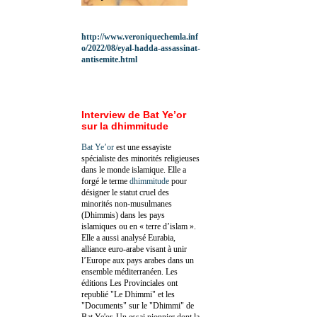
http://www.veroniquechemla.inf
o/2022/08/eyal-hadda-assassinat-
antisemite.html
Interview de Bat Ye’or
sur la dhimmitude
Bat Ye’or
est une essayiste
spécialiste des minorités religieuses
dans le monde islamique. Elle a
forgé le terme
dhimmitude
pour
désigner le statut cruel des
minorités non-musulmanes
(Dhimmis) dans les pays
islamiques ou en « terre d’islam ».
Elle a aussi analysé Eurabia,
alliance euro-arabe visant à unir
l’Europe aux pays arabes dans un
ensemble méditerranéen. Les
éditions Les Provinciales ont
republié "Le Dhimmi" et les
"Documents" sur le "Dhimmi" de
Bat Ye'or. Un essai pionnier dont la