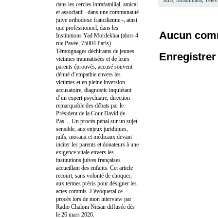
Juifs
,
Musulmans
,
Télév
dans les cercles intrafamilial, amical
et associatif - dans une communauté
juive orthodoxe francilienne -, ainsi
que professionnel, dans les
Aucun comm
Institutions Yad Mordekhaï (alors 4
rue Pavée, 75004 Paris).
Témoignages déchirants de jeunes
Enregistre
victimes traumatisées et de leurs
parents éprouvés, accusé souvent
dénué d’empathie envers les
victimes et en pleine inversion
accusatoire, diagnostic inquiétant
d’un expert psychiatre, direction
remarquable des débats par le
Président de la Cour David de
Pas… Un procès pénal sur un sujet
sensible, aux enjeux juridiques,
juifs, moraux et médicaux devant
inciter les parents et donateurs à une
exigence vitale envers les
institutions juives françaises
accueillant des enfants. Cet article
recourt, sans volonté de choquer,
aux termes précis pour désigner les
actes commis. J’évoquerai ce
procès lors de mon interview par
Radio Chalom Nitsan diffusée dès
le 26 mars 2026.