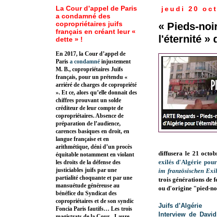
La Cour d’appel de Paris
jeudi 20 oc
a condamné des
copropriétaires juifs
« Pieds-noir
français en créant leur «
l'éternité »
dette » !
En 2017, la Cour d’appel de
Paris
a condamné
injustement
M. B., copropriétaires Juifs
français, pour un prétendu «
arriéré de charges de copropriété
». Et ce, alors qu’elle donnait des
chiffres prouvant un solde
créditeur de leur compte de
copropriétaires. Absence de
préparation de l’audience,
carences basiques en droit, en
langue française et en
arithmétique, déni d’un procès
diffusera le 21 oct
équitable notamment en violant
exilés d'Algérie pour 
les droits de la défense des
justiciables juifs par une
im französischen Exi
partialité choquante et par une
trois générations de 
mansuétude généreuse au
ou d'origine "pied-no
bénéfice du Syndicat des
copropriétaires et de son syndic
Juifs d’Algérie
Foncia Paris fautifs… Les trois
Interview de Davi
magistrats de la Cour - Laure