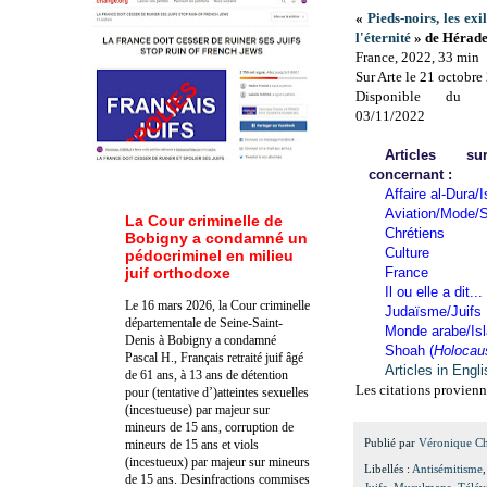
«
Pieds-noirs, les ex
l'éternité
» de Hérade
France, 2022, 33 min
Sur Arte le 21 octobre
Disponible du 
03/11/2022
Articles 
concernant :
Affaire al-Dura/I
Aviation/Mode/S
La Cour criminelle de
Chrétiens
Bobigny a condamné un
Culture
pédocriminel en milieu
juif orthodoxe
France
Il ou elle a dit...
Le 16 mars 2026, la Cour criminelle
Judaïsme/Juifs
départementale de Seine-Saint-
Monde arabe/Is
Denis à Bobigny a condamné
Shoah (
Holocau
Pascal H., Français retraité juif âgé
Articles in Engl
de 61 ans, à 13 ans de détention
Les citations provienn
pour (tentative d’)atteintes sexuelles
(incestueuse) par majeur sur
mineurs de 15 ans, corruption de
Publié par
Véronique C
mineurs de 15 ans et viols
(incestueux) par majeur sur mineurs
Libellés :
Antisémitisme
de 15 ans. Des
infractions commises