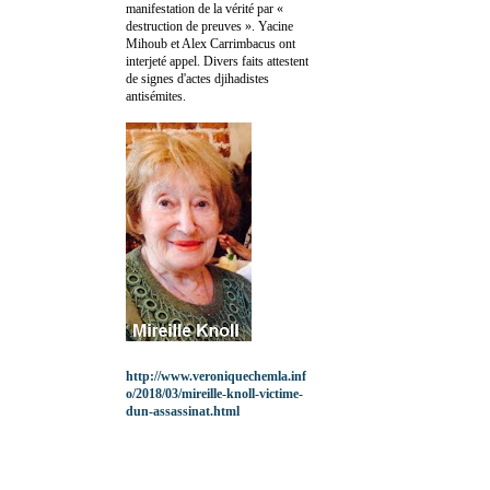
manifestation de la vérité par «
destruction de preuves ». Yacine
Mihoub et Alex Carrimbacus ont
interjeté appel. Divers faits attestent
de signes d'actes djihadistes
antisémites.
http://www.veroniquechemla.inf
o/2018/03/mireille-knoll-victime-
dun-assassinat.html