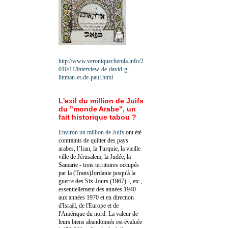
http://www.veroniquechemla.info/2
010/11/interview-de-david-g-
littman-et-de-paul.html
L'exil du million de Juifs
du "monde Arabe", un
fait historique tabou ?
Environ un million de Juifs
ont été
contraints de quitter des pays
arabes, l’Iran, la Turquie, la vieille
ville de Jérusalem, la Judée, la
Samarie - trois territoires occupés
par la (Trans)Jordanie jusqu'à la
guerre des Six-Jours (1967) -, etc.,
essentiellement des années 1940
aux années 1970 et en direction
d'Israël, de l'Europe et de
l'Amérique du nord. La valeur de
leurs biens abandonnés est évaluée