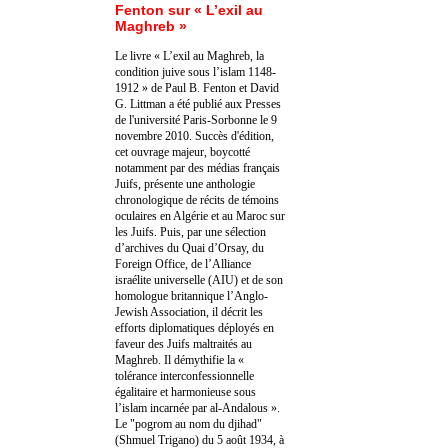
Fenton sur « L’exil au
Maghreb »
Le livre « L’exil au Maghreb, la
condition juive sous l’islam 1148-
1912 » de Paul B. Fenton et David
G. Littman a été publié aux Presses
de l'université Paris-Sorbonne le 9
novembre 2010. Succès d'édition,
cet ouvrage majeur, boycotté
notamment par des médias français
Juifs, présente une anthologie
chronologique de récits de témoins
oculaires en Algérie et au Maroc sur
les Juifs. Puis, par une sélection
d’archives du Quai d’Orsay, du
Foreign Office, de l’Alliance
israélite universelle (AIU) et de son
homologue britannique l’Anglo-
Jewish Association, il décrit les
efforts diplomatiques déployés en
faveur des Juifs maltraités au
Maghreb. Il démythifie la «
tolérance interconfessionnelle
égalitaire et harmonieuse sous
l’islam incarnée par al-Andalous ».
Le "pogrom au nom du djihad"
(Shmuel Trigano) du 5 août 1934, à