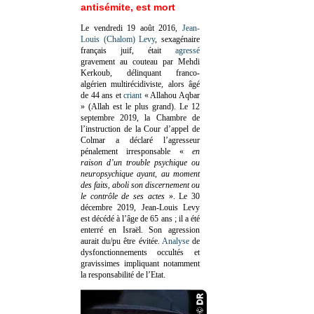
antisémite, est mort
Le vendredi 19 août 2016,
Jean-
Louis (Chalom) Levy
, sexagénaire
français juif, était
agressé
gravement au couteau par Mehdi
Kerkoub, délinquant franco-
algérien multirécidiviste, alors âgé
de 44 ans et
criant
« Allahou Aqbar
» (Allah est le plus grand). Le 12
septembre 2019, la Chambre de
l’instruction de la Cour d’appel de
Colmar a déclaré l’agresseur
pénalement irresponsable
«
en
raison d’un trouble psychique ou
neuropsychique ayant, au moment
des faits, aboli son discernement ou
le contrôle de ses actes
»
. Le 30
décembre 2019, Jean-Louis Levy
est décédé à l’âge de 65 ans ; il a été
enterré en Israël. Son agression
aurait du/pu être évitée.
Analyse
de
dysfonctionnements occultés et
gravissimes impliquant notamment
la responsabilité de l’Etat.