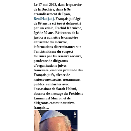
Le 17 mai 2022, dans le quartier
de la Duchère, dans le 9e
arrondissement de Lyon,
RenéHadjadj
, Français juif âgé
de 89 ans, a été tué et défenestré
par un voisin, Rachid Kheniche,
âgé de 50 ans. Réticences de la
justice à admettre le caractère
antisémite du meurtre,
informations déterminantes sur
l’antisémitisme du suspect
fournies par les réseaux sociaux,
prudence de dirigeants
d’organisations juives
françaises, émotion profonde des
Français juifs, silence de
mainstream medias
, notamment
publics, similarités avec
l’assassinat de Sarah Halimi,
absence de message du Président
Emmanuel Macron et de
dirigeants communautaires
français…