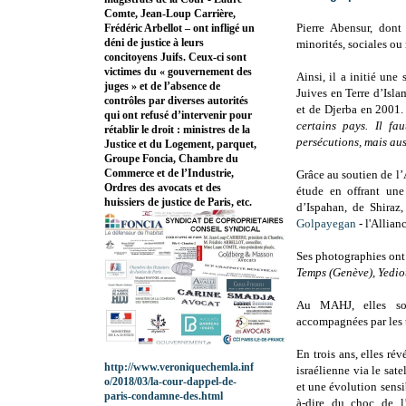
Comte, Jean-Loup Carrière,
Pierre Abensur, dont
Frédéric Arbellot – ont infligé un
déni de justice à leurs
minorités, sociales ou 
concitoyens Juifs. Ceux-ci sont
victimes du « gouvernement des
Ainsi, il a initié un
juges » et de l’absence de
Juives en Terre d’Isla
contrôles par diverses autorités
et de Djerba en 2001
qui ont refusé d’intervenir pour
certains pays. Il fa
rétablir le droit : ministres de la
persécutions, mais aus
Justice et du Logement, parquet,
Groupe Foncia, Chambre du
Commerce et de l’Industrie,
Grâce au soutien de l’
Ordres des avocats et des
étude en offrant une
huissiers de justice de Paris, etc.
d’Ispahan, de Shira
Golpayegan
- l'Allian
Ses photographies ont
Temps (Genève), Yedio
Au MAHJ, elles son
accompagnées par les t
En trois ans, elles ré
http://www.veroniquechemla.inf
israélienne via le sate
o/2018/03/la-cour-dappel-de-
et une évolution sensib
paris-condamne-des.html
à-dire du choc de l’