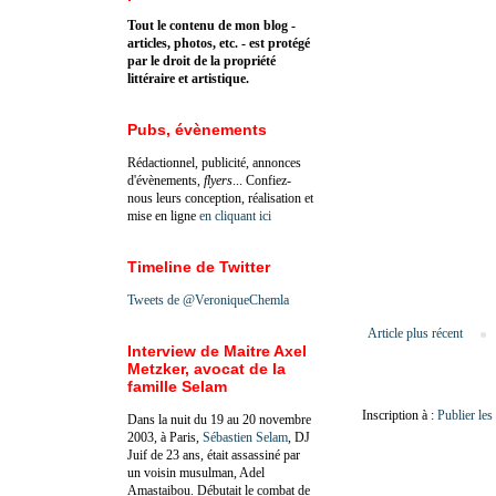
Tout le contenu de mon blog -
articles, photos, etc. - est protégé
par le droit de la propriété
littéraire et artistique.
Pubs, évènements
Rédactionnel, publicité, annonces
d'évènements,
flyers
... Confiez-
nous leurs conception, réalisation et
mise en ligne
en cliquant ici
Timeline de Twitter
Tweets de @VeroniqueChemla
Article plus récent
Interview de Maitre Axel
Metzker, avocat de la
famille Selam
Inscription à :
Publier le
Dans la nuit du 19 au 20 novembre
2003, à Paris,
Sébastien Selam
, DJ
Juif de 23 ans, était assassiné par
un voisin musulman, Adel
Amastaibou. Débutait le combat de