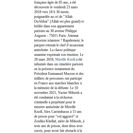
française âgée de 85 ans, a été
découverte le vendredi 23 mars
2018 vers 18 h 30 morte,
poignardée au cri de "Allah
OuAkbar" (Allah est plus grand) et
brûlée dans son appartement
parisien au 30 avenue Philippe
Auguste - 75011 Paris. Attentat
terroriste islamiste ? Rapidement, le
parquet retenait le chef d’assassinat
antisémite. La classe politique
unanime exprimait son émotion. Le
28 mars 2018,
Mireille Knoll
a été
inhumée dans un cimetière parisien
en la présence notamment du
Président Emmanuel Macron et des
milliers de personnes ont participé
en France aux marches blanches à
la mémoire de la défunte. Le 10
novembre 2021, Yacine Mihoub a
été condamné à la réclusion
criminelle à perpétuité pour le
meurtre antisémite de Mireille
Knoll, Alex Carrimbacus à 15 ans
de prison pour "vol aggravé" et
Zoulika Khellaf, mère de Mihoub, à
trois ans de prison, dont deux avec
sursis, pour avoir fait obstacle à la