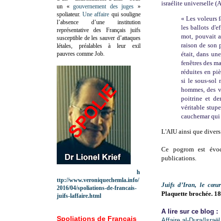
israélite universelle (A
un «
gouvernement des juges
»
spoliateur.
Une affaire
qui souligne
« Les voleurs f
l’absence d’une institution
les ballots d'e
représentative des Français juifs
mot, pouvait a
susceptible de les sauver d’attaques
raison de son 
létales, préalables à leur exil
pauvres comme Job.
était, dans une
fenêtres des ma
réduites en pi
si le sous-sol 
hommes, des vi
poitrine et d
véritable stupe
cauchemar qui 
L'AIU ainsi que divers
Ce pogrom est év
publications.
h
ttp://www.veroniquechemla.info/
Juifs d’Iran, le cœu
2016/04/spoliations-de-francais-
Plaquette brochée. 18
juifs-laffaire.html
A lire sur ce blog :
Spoliations de Français
Affaire al-Dura/Israël