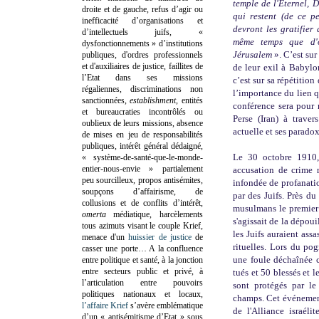
temple de l'Eternel, 
droite et de gauche, refus d’agir ou
qui restent (de ce pe
inefficacité d’organisations et
devront les gratifier
d’intellectuels juifs, «
même temps que d'o
dysfonctionnements » d’institutions
Jérusalem
».
C’est sur
publiques, d'ordres professionnels
et d'auxiliaires de justice, faillites de
de leur exil à Babylo
l’Etat dans ses missions
c’est sur sa répétition
régaliennes, discriminations non
l’importance du lien q
sanctionnées,
establishment
, entités
conférence sera pour 
et bureaucraties incontrôlés ou
Perse (Iran) à traver
oublieux de leurs missions, absence
actuelle et ses parado
de mises en jeu de responsabilités
publiques, intérêt général dédaigné,
Le 30 octobre 1910
« système-de-santé-que-le-monde-
entier-nous-envie » partialement
accusation de crime r
peu sourcilleux, propos antisémites,
infondée de profanati
soupçons d’affairisme, de
par des Juifs. Près du
collusions et de conflits d’intérêt,
musulmans le premier 
omerta
médiatique, harcèlements
s'agissait de la dépou
tous azimuts visant le couple Krief,
les Juifs auraient ass
menace d'un
huissier de justice
de
rituelles. Lors du po
casser une porte…
A la confluence
une foule déchaînée 
entre politique et santé, à la jonction
entre secteurs public et privé, à
tués et 50 blessés et l
l’articulation entre pouvoirs
sont protégés par l
politiques nationaux et locaux,
champs. Cet événement 
l’affaire Krief
s’avère emblématique
de l'Alliance israéli
d’un « antisémitisme d’Etat » sous