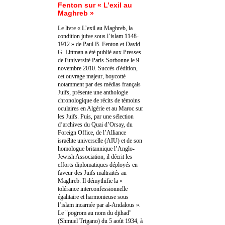
Fenton sur « L’exil au
Maghreb »
Le livre « L’exil au Maghreb, la
condition juive sous l’islam 1148-
1912 » de Paul B. Fenton et David
G. Littman a été publié aux Presses
de l'université Paris-Sorbonne le 9
novembre 2010. Succès d'édition,
cet ouvrage majeur, boycotté
notamment par des médias français
Juifs, présente une anthologie
chronologique de récits de témoins
oculaires en Algérie et au Maroc sur
les Juifs. Puis, par une sélection
d’archives du Quai d’Orsay, du
Foreign Office, de l’Alliance
israélite universelle (AIU) et de son
homologue britannique l’Anglo-
Jewish Association, il décrit les
efforts diplomatiques déployés en
faveur des Juifs maltraités au
Maghreb. Il démythifie la «
tolérance interconfessionnelle
égalitaire et harmonieuse sous
l’islam incarnée par al-Andalous ».
Le "pogrom au nom du djihad"
(Shmuel Trigano) du 5 août 1934, à