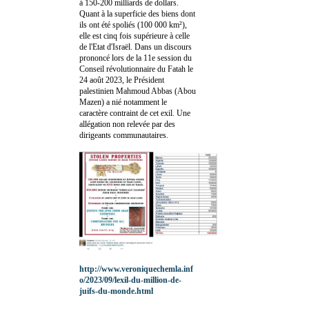
à 150-200 milliards de dollars.
Quant à la superficie des biens dont
ils ont été spoliés (100 000 km²),
elle est cinq fois supérieure à celle
de l'Etat d'Israël. Dans un discours
prononcé lors de la 11e session du
Conseil révolutionnaire du Fatah le
24 août 2023, le Président
palestinien Mahmoud Abbas (Abou
Mazen) a nié notamment le
caractère contraint de cet exil. Une
allégation non relevée par des
dirigeants communautaires.
http://www.veroniquechemla.inf
o/2023/09/lexil-du-million-de-
juifs-du-monde.html