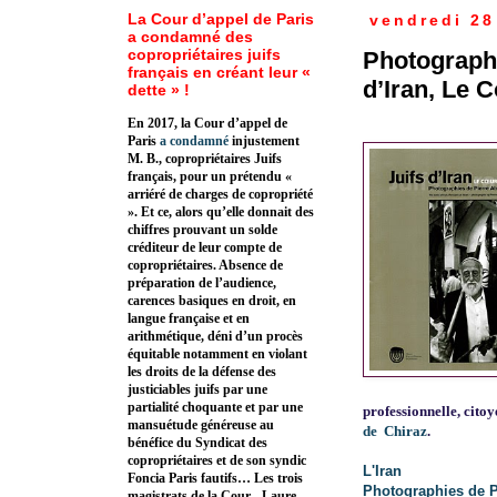
La Cour d’appel de Paris
vendredi 28
a condamné des
copropriétaires juifs
Photographi
français en créant leur «
d’Iran, Le 
dette » !
En 2017, la Cour d’appel de
Paris
a condamné
injustement
M. B., copropriétaires Juifs
français, pour un prétendu «
arriéré de charges de copropriété
». Et ce, alors qu’elle donnait des
chiffres prouvant un solde
créditeur de leur compte de
copropriétaires. Absence de
préparation de l’audience,
carences basiques en droit, en
langue française et en
arithmétique, déni d’un procès
équitable notamment en violant
les droits de la défense des
justiciables juifs par une
partialité choquante et par une
professionnelle, citoy
mansuétude généreuse au
de Chiraz
.
bénéfice du Syndicat des
copropriétaires et de son syndic
L'Iran
Foncia Paris fautifs… Les trois
Photographies de Pi
magistrats de la Cour - Laure