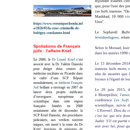
rejoindre d'autres ci
que, pour l'une des pr
ces Juifs iraniens. "
On 
Mashhad, 10 000
vi
Unis".
https://www.veroniquechemla.inf
o/2026/03/la-cour-criminelle-de-
Le
Sephardi Bulle
bobigny-condamne.html
Jewishrefugees,
relat
Spoliations de Français
S
elon le Mossad, huit 
juifs : l’affaire Krief
dans les années 1990 de
En 2000, le
Dr Lionel Krief
s’est
Le 15 décembre 2014,
associé avec la Dr Valérie Daneski
iraniens Juifs morts,
pour diriger deux centres de
médecine nucléaire en Picardie dans
afin de montrer que l
le cadre d’une SCP.
Réputé
loyaux à l'égard de leu
mondialement, ce
médecin Français
Juif
brillant a envisagé en 2007 de
Le
20 juin 2015, 
lancer deux projets médicaux
à
Montpellier,
l'asso
d’envergures européenne et
conférence
Les Juifs
scientifique dans cette région
scientifique, suivie 
française.
Initiées en 2008
-
L'Eternel, Dieu du ci
notamment afin de dissoudre la
SCP Krief Daneski, des procédures
c'est lui qui m'a don
judiciaires, aux verdicts souvent
Judée. S'il est parmi
iniques, ont mené à la ruine du Dr
soit avec lui, pour qu
Krief.
Inactions de ministres de