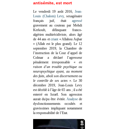
antisémite, est mort
Le vendredi 19 août 2016,
Jean-
Louis (Chalom) Levy
, sexagénaire
français juif, était
agressé
gravement au couteau par Mehdi
Kerkoub, délinquant franco-
algérien multirécidiviste, alors âgé
de 44 ans et
criant
« Allahou Aqbar
» (Allah est le plus grand). Le 12
septembre 2019, la Chambre de
l’instruction de la Cour d’appel de
Colmar a déclaré l’agresseur
pénalement irresponsable
«
en
raison d’un trouble psychique ou
neuropsychique ayant, au moment
des faits, aboli son discernement ou
le contrôle de ses actes
»
. Le 30
décembre 2019, Jean-Louis Levy
est décédé à l’âge de 65 ans ; il a été
enterré en Israël. Son agression
aurait du/pu être évitée.
Analyse
de
dysfonctionnements occultés et
gravissimes impliquant notamment
la responsabilité de l’Etat.