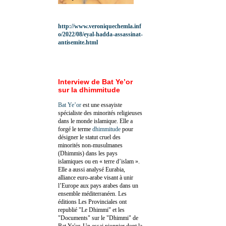
http://www.veroniquechemla.inf
o/2022/08/eyal-hadda-assassinat-
antisemite.html
Interview de Bat Ye’or
sur la dhimmitude
Bat Ye’or
est une essayiste
spécialiste des minorités religieuses
dans le monde islamique. Elle a
forgé le terme
dhimmitude
pour
désigner le statut cruel des
minorités non-musulmanes
(Dhimmis) dans les pays
islamiques ou en « terre d’islam ».
Elle a aussi analysé Eurabia,
alliance euro-arabe visant à unir
l’Europe aux pays arabes dans un
ensemble méditerranéen. Les
éditions Les Provinciales ont
republié "Le Dhimmi" et les
"Documents" sur le "Dhimmi" de
Bat Ye'or. Un essai pionnier dont la