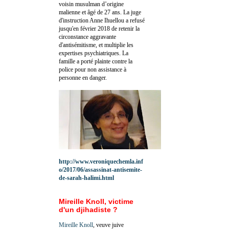
voisin musulman d’origine
malienne et âgé de 27 ans. La juge
d'instruction Anne Ihuellou a refusé
jusqu'en février 2018 de retenir la
circonstance aggravante
d'antisémitisme, et multiplie les
expertises psychiatriques. La
famille a porté plainte contre la
police pour non assistance à
personne en danger.
http://www.veroniquechemla.inf
o/2017/06/assassinat-antisemite-
de-sarah-halimi.html
Mireille Knoll, victime
d'un djihadiste ?
Mireille Knoll
, veuve juive