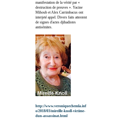
manifestation de la vérité par «
destruction de preuves ». Yacine
Mihoub et Alex Carrimbacus ont
interjeté appel. Divers faits attestent
de signes d'actes djihadistes
antisémites.
http://www.veroniquechemla.inf
o/2018/03/mireille-knoll-victime-
dun-assassinat.html