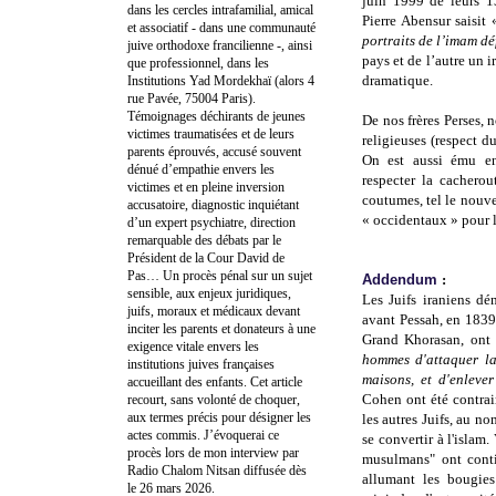
juin 1999 de leurs 13
dans les cercles intrafamilial, amical
Pierre Abensur saisit
et associatif - dans une communauté
portraits de l’imam d
juive orthodoxe francilienne -, ainsi
pays et de l’autre un i
que professionnel, dans les
dramatique.
Institutions Yad Mordekhaï (alors 4
rue Pavée, 75004 Paris).
Témoignages déchirants de jeunes
De nos frères Perses, 
victimes traumatisées et de leurs
religieuses (respect d
parents éprouvés, accusé souvent
On est aussi ému en
dénué d’empathie envers les
respecter la cacherou
victimes et en pleine inversion
coutumes, tel le nouv
accusatoire, diagnostic inquiétant
« occidentaux » pour l
d’un expert psychiatre, direction
remarquable des débats par le
Président de la Cour David de
Pas… Un procès pénal sur un sujet
Addendum
:
sensible, aux enjeux juridiques,
Les Juifs iraniens d
juifs, moraux et médicaux devant
avant Pessah, en 1839
inciter les parents et donateurs à une
Grand Khorasan,
ont 
exigence vitale envers les
hommes d'attaquer la
institutions juives françaises
maisons, et d'enlever 
accueillant des enfants. Cet article
Cohen ont été
contrai
recourt, sans volonté de choquer,
aux termes précis pour désigner les
les
autres Juifs, au no
actes commis. J’évoquerai ce
se convertir à l'isl
procès lors de mon interview par
musulmans" ont conti
Radio Chalom Nitsan diffusée dès
allumant les bougies
le 26 mars 2026.