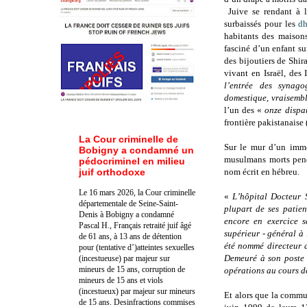
Juive se rendant à 
surbaissés pour les
d
habitants des maisons
fasciné d’un enfant su
des bijoutiers de Shir
vivant en Israël, des 
l’entrée des synag
domestique, vraisemb
l’un des «
onze dispa
frontière pakistanaise
La Cour criminelle de
Sur le mur d’un imme
Bobigny a condamné un
musulmans morts penda
pédocriminel en milieu
juif orthodoxe
nom écrit en hébreu.
Le 16 mars 2026, la Cour criminelle
«
L’hôpital Docteur 
départementale de Seine-Saint-
plupart de ses patien
Denis à Bobigny a condamné
encore en exercice s
Pascal H., Français retraité juif âgé
supérieur - général à 
de 61 ans, à 13 ans de détention
été nommé directeur d
pour (tentative d’)atteintes sexuelles
Demeuré à son poste m
(incestueuse) par majeur sur
mineurs de 15 ans, corruption de
opérations au cours de
mineurs de 15 ans et viols
(incestueux) par majeur sur mineurs
Et alors que la commun
de 15 ans. Des
infractions commises