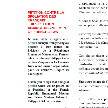
d’espionnage à la d
Khatami freiné par l
l’émigration délicate d
PETITION CONTRE LA
SPOLIATION DES
FRANÇAIS
Si sous le Shah, la c
JUIFS/PETITION
en compte actuellemen
AGAINST DESPOILMENT
OF FRENCH JEWS
Cette exposition révè
pays, où les Juifs sont
Je vous invite à signer
cette
à la sécurité, à la dém
pétition
bilingue français/anglais
destinée à être remise au
administratifs).
Président de la République
Emmanuel Macron et au Premier
Ces photos disent au
ministre Edouard Philippe. Cette
Lucidement pessimiste
pétition s'impose car les Français
destinations : Israël
Juifs n'ont aucune organisation
méfiants depuis les a
pour les défendre. Cliquez
ici
iraniens attendent à 
pour signer.
Une autre image de l
I invite you to sign that bilingual
petition
which will be passed on
«
Le noir et blanc est 
to President of the French
Abensur.
Republic
Emmanuel Macron
and Prime Minister
Edouard
Très belles, ses ph
Philippe
.
Click
here
to sign.
photographe-reporter 
d’un drapé à motifs d