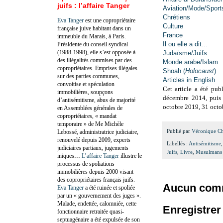
juifs : l’affaire Tanger
Aviation/Mode/Sport
Chrétiens
Eva Tanger
est une copropriétaire
Culture
française juive habitant dans un
France
immeuble du Marais, à Paris.
Il ou elle a dit...
Présidente du conseil syndical
(1988-1998), elle s’est opposée à
Judaïsme/Juifs
des illégalités commises par des
Monde arabe/Islam
copropriétaires. Emprises illégales
Shoah (
Holocaust
)
sur des parties communes,
Articles in English
convoitise et spéculation
Cet article a été pu
immobilières, soupçons
décembre 2014, puis 
d’antisémitisme, abus de majorité
octobre 2019, 31 octo
en Assemblées générales de
copropriétaires, « mandat
temporaire » de Me Michèle
Publié par
Véronique C
Lebossé, administratrice judiciaire,
renouvelé depuis 2009, experts
Libellés :
Antisémitisme
judiciaires partiaux, jugements
Juifs
,
Livre
,
Musulmans
iniques…
L’affaire Tanger
illustre le
processus de spoliations
immobilières depuis 2000 visant
des copropriétaires français juifs.
Aucun comm
Eva Tanger
a été ruinée et spoliée
par un « gouvernement des juges ».
Malade, endettée, calomniée, cette
Enregistre
fonctionnaire retraitée quasi-
septuagénaire a été expulsée de son