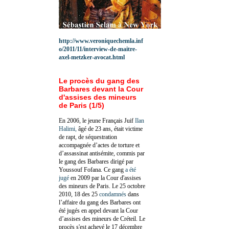
http://www.veroniquechemla.inf
o/2011/11/interview-de-maitre-
axel-metzker-avocat.html
Le procès du gang des
Barbares devant la Cour
d'assises des mineurs
de Paris (1/5)
En 2006, le jeune Français Juif
Ilan
Halimi,
âgé de 23 ans, était victime
de rapt, de séquestration
accompagnée d’actes de torture et
d’assassinat antisémite, commis par
le gang des Barbares dirigé par
Youssouf Fofana. Ce gang
a été
jugé
en 2009 par la Cour d'assises
des mineurs de Paris. Le 25 octobre
2010, 18 des 25
condamnés
dans
l’affaire du gang des Barbares ont
été jugés en appel devant la Cour
d’assises des mineurs de Créteil. Le
procès s'est achevé le 17 décembre