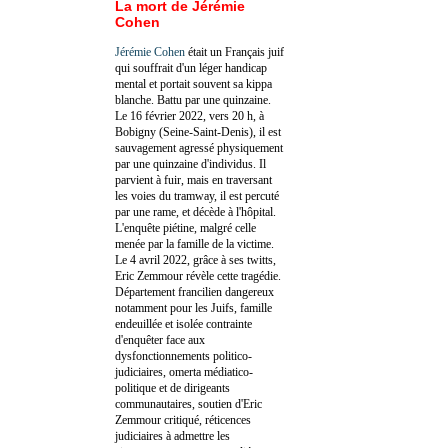
La mort de Jérémie
Cohen
Jérémie Cohen
était un Français juif
qui souffrait d'un léger handicap
mental et portait souvent sa kippa
blanche. Battu par une quinzaine.
Le 16 février 2022, vers 20 h, à
Bobigny (Seine-Saint-Denis), il est
sauvagement agressé physiquement
par une quinzaine d'individus. Il
parvient à fuir, mais en traversant
les voies du tramway, il est percuté
par une rame, et décède à l'hôpital.
L'enquête piétine, malgré celle
menée par la famille de la victime.
Le 4 avril 2022, grâce à ses twitts,
Eric Zemmour révèle cette tragédie.
Département francilien dangereux
notamment pour les Juifs, famille
endeuillée et isolée contrainte
d'enquêter face aux
dysfonctionnements politico-
judiciaires, omerta médiatico-
politique et de dirigeants
communautaires, soutien d'Eric
Zemmour critiqué, réticences
judiciaires à admettre les