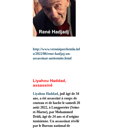
http://www.veroniquechemla.inf
o/2022/06/rene-hadjaj-un-
assassinat-antisemite.html
Liyahou Haddad,
assassiné
Liyahou Haddad
, juif âgé de 34
ans, a été assassiné à coups de
couteau et de hache le samedi 20
août 2022, à Longperrier (Seine-
et-Marne), par Mohammed
Dridi, âgé de 24 ans et d'origine
tunisienne. Un assassinat révélé
par le Bureau national de