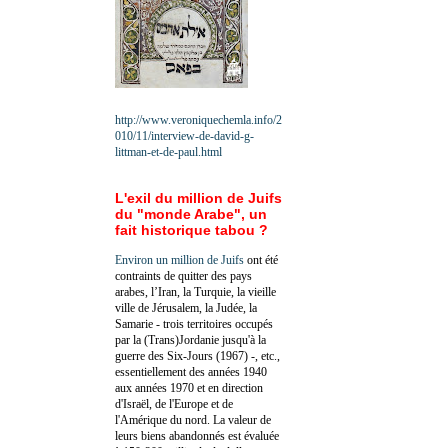
http://www.veroniquechemla.info/2
010/11/interview-de-david-g-
littman-et-de-paul.html
L'exil du million de Juifs
du "monde Arabe", un
fait historique tabou ?
Environ un million de Juifs
ont été
contraints de quitter des pays
arabes, l’Iran, la Turquie, la vieille
ville de Jérusalem, la Judée, la
Samarie - trois territoires occupés
par la (Trans)Jordanie jusqu'à la
guerre des Six-Jours (1967) -, etc.,
essentiellement des années 1940
aux années 1970 et en direction
d'Israël, de l'Europe et de
l'Amérique du nord. La valeur de
leurs biens abandonnés est évaluée