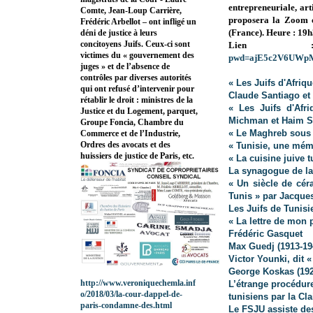
entrepreneuriale, art
Comte, Jean-Loup Carrière,
proposera la Zoom 
Frédéric Arbellot – ont infligé un
(France). Heure : 19
déni de justice à leurs
concitoyens Juifs. Ceux-ci sont
Lie
victimes du « gouvernement des
pwd=ajE5c2V6UWp
juges » et de l’absence de
contrôles par diverses autorités
« Les Juifs d'Afri
qui ont refusé d’intervenir pour
Claude Santiago et
rétablir le droit : ministres de la
« Les Juifs d'Afr
Justice et du Logement, parquet,
Michman et Haim 
Groupe Foncia, Chambre du
« Le Maghreb sous 
Commerce et de l’Industrie,
Ordres des avocats et des
« Tunisie, une mémo
huissiers de justice de Paris, etc.
« La cuisine juive 
La synagogue de la
« Un siècle de cér
Tunis » par Jacque
Les Juifs de Tunis
« La lettre de mon 
Frédéric Gasquet
Max Guedj (1913-19
Victor Younki, dit 
George Koskas (192
http://www.veroniquechemla.inf
L’étrange procédur
o/2018/03/la-cour-dappel-de-
tunisiens par la Cl
paris-condamne-des.html
Le FSJU assiste des