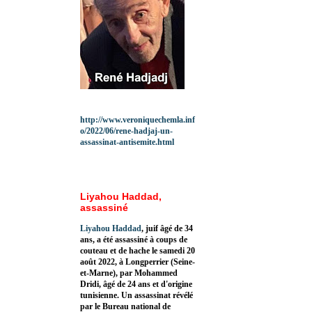
http://www.veroniquechemla.inf
o/2022/06/rene-hadjaj-un-
assassinat-antisemite.html
Liyahou Haddad,
assassiné
Liyahou Haddad
, juif âgé de 34
ans, a été assassiné à coups de
couteau et de hache le samedi 20
août 2022, à Longperrier (Seine-
et-Marne), par Mohammed
Dridi, âgé de 24 ans et d'origine
tunisienne. Un assassinat révélé
par le Bureau national de