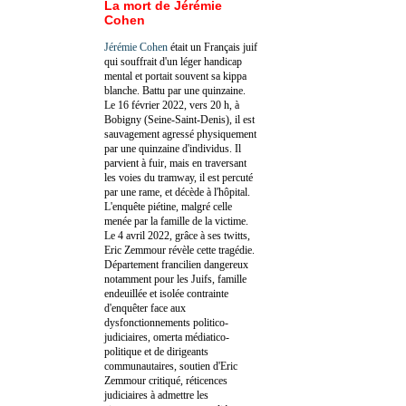
La mort de Jérémie
Cohen
Jérémie Cohen
était un Français juif
qui souffrait d'un léger handicap
mental et portait souvent sa kippa
blanche. Battu par une quinzaine.
Le 16 février 2022, vers 20 h, à
Bobigny (Seine-Saint-Denis), il est
sauvagement agressé physiquement
par une quinzaine d'individus. Il
parvient à fuir, mais en traversant
les voies du tramway, il est percuté
par une rame, et décède à l'hôpital.
L'enquête piétine, malgré celle
menée par la famille de la victime.
Le 4 avril 2022, grâce à ses twitts,
Eric Zemmour révèle cette tragédie.
Département francilien dangereux
notamment pour les Juifs, famille
endeuillée et isolée contrainte
d'enquêter face aux
dysfonctionnements politico-
judiciaires, omerta médiatico-
politique et de dirigeants
communautaires, soutien d'Eric
Zemmour critiqué, réticences
judiciaires à admettre les