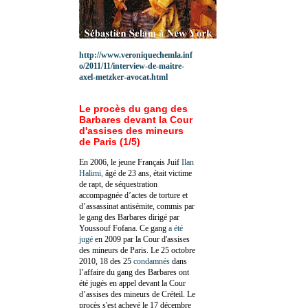
http://www.veroniquechemla.inf
o/2011/11/interview-de-maitre-
axel-metzker-avocat.html
Le procès du gang des
Barbares devant la Cour
d'assises des mineurs
de Paris (1/5)
En 2006, le jeune Français Juif
Ilan
Halimi,
âgé de 23 ans, était victime
de rapt, de séquestration
accompagnée d’actes de torture et
d’assassinat antisémite, commis par
le gang des Barbares dirigé par
Youssouf Fofana. Ce gang
a été
jugé
en 2009 par la Cour d'assises
des mineurs de Paris. Le 25 octobre
2010, 18 des 25
condamnés
dans
l’affaire du gang des Barbares ont
été jugés en appel devant la Cour
d’assises des mineurs de Créteil. Le
procès s'est achevé le 17 décembre