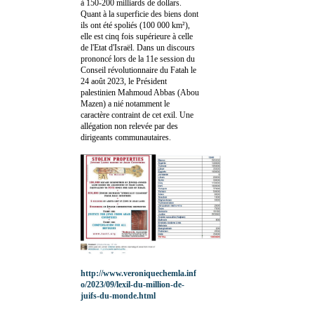
à 150-200 milliards de dollars.
Quant à la superficie des biens dont
ils ont été spoliés (100 000 km²),
elle est cinq fois supérieure à celle
de l'Etat d'Israël. Dans un discours
prononcé lors de la 11e session du
Conseil révolutionnaire du Fatah le
24 août 2023, le Président
palestinien Mahmoud Abbas (Abou
Mazen) a nié notamment le
caractère contraint de cet exil. Une
allégation non relevée par des
dirigeants communautaires.
http://www.veroniquechemla.inf
o/2023/09/lexil-du-million-de-
juifs-du-monde.html