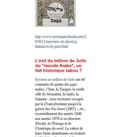
http://www.veroniquechemla.info/2
010/11/interview-de-david-g-
littman-et-de-paul.html
L'exil du million de Juifs
du "monde Arabe", un
fait historique tabou ?
Environ un million de Juifs
ont été
contraints de quitter des pays
arabes, l’Iran, la Turquie, la vieille
ville de Jérusalem, la Judée, la
Samarie - trois territoires occupés
par la (Trans)Jordanie jusqu'à la
guerre des Six-Jours (1967) -, etc.,
essentiellement des années 1940
aux années 1970 et en direction
d'Israël, de l'Europe et de
l'Amérique du nord. La valeur de
leurs biens abandonnés est évaluée