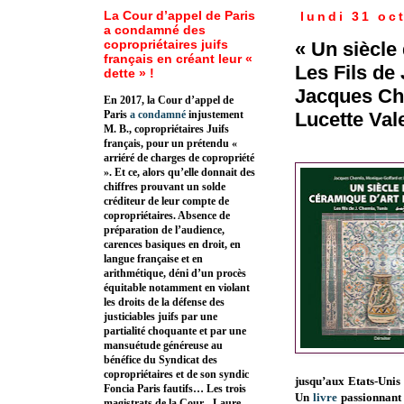
La Cour d’appel de Paris
lundi 31 oc
a condamné des
copropriétaires juifs
« Un siècle
français en créant leur «
Les Fils de
dette » !
Jacques Ch
En 2017, la Cour d’appel de
Lucette Val
Paris
a condamné
injustement
M. B., copropriétaires Juifs
français, pour un prétendu «
arriéré de charges de copropriété
». Et ce, alors qu’elle donnait des
chiffres prouvant un solde
créditeur de leur compte de
copropriétaires. Absence de
préparation de l’audience,
carences basiques en droit, en
langue française et en
arithmétique, déni d’un procès
équitable notamment en violant
les droits de la défense des
justiciables juifs par une
partialité choquante et par une
mansuétude généreuse au
bénéfice du Syndicat des
copropriétaires et de son syndic
jusqu’aux Etats-Unis 
Foncia Paris fautifs… Les trois
Un
livre
passionnant 
magistrats de la Cour - Laure