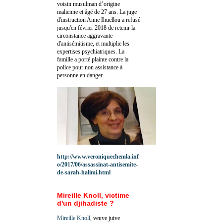
voisin musulman d’origine
malienne et âgé de 27 ans. La juge
d'instruction Anne Ihuellou a refusé
jusqu'en février 2018 de retenir la
circonstance aggravante
d'antisémitisme, et multiplie les
expertises psychiatriques. La
famille a porté plainte contre la
police pour non assistance à
personne en danger.
http://www.veroniquechemla.inf
o/2017/06/assassinat-antisemite-
de-sarah-halimi.html
Mireille Knoll, victime
d'un djihadiste ?
Mireille Knoll
, veuve juive