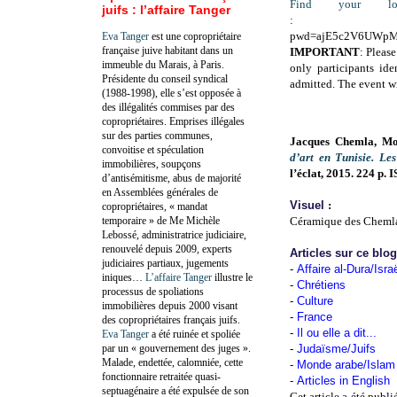
Find your lo
juifs : l’affaire Tanger
: https://
pwd=ajE5c2V6UWpM
Eva Tanger
est une copropriétaire
française juive habitant dans un
IMPORTANT
: Please
immeuble du Marais, à Paris.
only participants id
Présidente du conseil syndical
admitted. The event wi
(1988-1998), elle s’est opposée à
des illégalités commises par des
copropriétaires. Emprises illégales
sur des parties communes,
Jacques Chemla, Mon
convoitise et spéculation
d’art en Tunisie. Le
immobilières, soupçons
l’éclat, 2015. 224 p
d’antisémitisme, abus de majorité
en Assemblées générales de
Visuel
:
copropriétaires, « mandat
temporaire » de Me Michèle
Céramique des Cheml
Lebossé, administratrice judiciaire,
renouvelé depuis 2009, experts
Articles sur ce blo
judiciaires partiaux, jugements
-
Affaire al-Dura/Isra
iniques…
L’affaire Tanger
illustre le
-
Chrétiens
processus de spoliations
-
Culture
immobilières depuis 2000 visant
-
France
des copropriétaires français juifs.
-
Il ou elle a dit...
Eva Tanger
a été ruinée et spoliée
par un « gouvernement des juges ».
-
Judaïsme/Juifs
Malade, endettée, calomniée, cette
-
Monde arabe/Islam
fonctionnaire retraitée quasi-
-
Articles in English
septuagénaire a été expulsée de son
Cet article a été publi