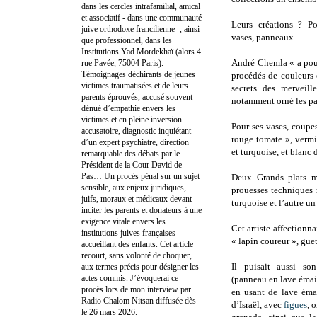
dans les cercles intrafamilial, amical
et associatif - dans une communauté
Leurs créations ? Pot
juive orthodoxe francilienne -, ainsi
vases, panneaux...
que professionnel, dans les
Institutions Yad Mordekhaï (alors 4
André Chemla « a pour
rue Pavée, 75004 Paris).
Témoignages déchirants de jeunes
procédés de couleurs 
victimes traumatisées et de leurs
secrets des merveill
parents éprouvés, accusé souvent
notamment orné les pa
dénué d’empathie envers les
victimes et en pleine inversion
Pour ses vases, coupe
accusatoire, diagnostic inquiétant
rouge tomate », vermi
d’un expert psychiatre, direction
et turquoise, et blanc
remarquable des débats par le
Président de la Cour David de
Pas… Un procès pénal sur un sujet
Deux Grands plats ma
sensible, aux enjeux juridiques,
prouesses techniques :
juifs, moraux et médicaux devant
turquoise et l’autre u
inciter les parents et donateurs à une
exigence vitale envers les
Cet artiste affectionna
institutions juives françaises
« lapin coureur », gue
accueillant des enfants. Cet article
recourt, sans volonté de choquer,
Il puisait aussi so
aux termes précis pour désigner les
actes commis. J’évoquerai ce
(panneau en lave émail
procès lors de mon interview par
en usant de lave émail
Radio Chalom Nitsan diffusée dès
d’Israël, avec
figues
, 
le 26 mars 2026.