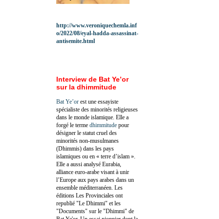
http://www.veroniquechemla.inf
o/2022/08/eyal-hadda-assassinat-
antisemite.html
Interview de Bat Ye’or
sur la dhimmitude
Bat Ye’or
est une essayiste
spécialiste des minorités religieuses
dans le monde islamique. Elle a
forgé le terme
dhimmitude
pour
désigner le statut cruel des
minorités non-musulmanes
(Dhimmis) dans les pays
islamiques ou en « terre d’islam ».
Elle a aussi analysé Eurabia,
alliance euro-arabe visant à unir
l’Europe aux pays arabes dans un
ensemble méditerranéen. Les
éditions Les Provinciales ont
republié "Le Dhimmi" et les
"Documents" sur le "Dhimmi" de
Bat Ye'or. Un essai pionnier dont la