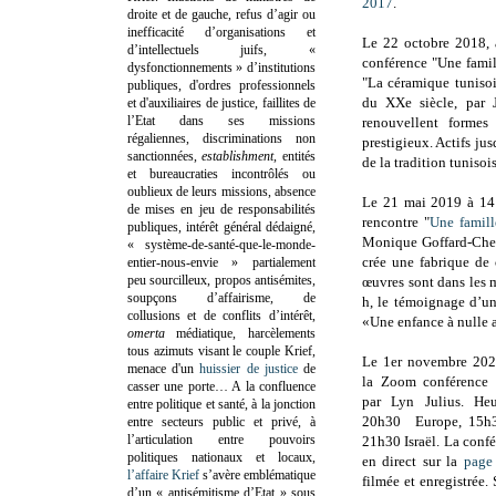
2017
.
droite et de gauche, refus d’agir ou
inefficacité d’organisations et
Le 22 octobre 2018, 
d’intellectuels juifs, «
conférence "Une famil
dysfonctionnements » d’institutions
"La céramique tunisois
publiques, d'ordres professionnels
du XXe siècle, par J
et d'auxiliaires de justice, faillites de
l’Etat dans ses missions
renouvellent formes 
régaliennes, discriminations non
prestigieux. Actifs ju
sanctionnées,
establishment
, entités
de la tradition tunisoi
et bureaucraties incontrôlés ou
oublieux de leurs missions, absence
Le 21 mai 2019 à 14 
de mises en jeu de responsabilités
rencontre "
Une famill
publiques, intérêt général dédaigné,
Monique Goffard-Chem
« système-de-santé-que-le-monde-
crée une fabrique de 
entier-nous-envie » partialement
peu sourcilleux, propos antisémites,
œuvres sont dans les 
soupçons d’affairisme, de
h, le témoignage d’un
collusions et de conflits d’intérêt,
«Une enfance à nulle 
omerta
médiatique, harcèlements
tous azimuts visant le couple Krief,
Le 1er novembre 2022
menace d'un
huissier de justice
de
la Zoom conférence 
casser une porte…
A la confluence
par Lyn Julius. He
entre politique et santé, à la jonction
20h30 Europe, 15h3
entre secteurs public et privé, à
l’articulation entre pouvoirs
21h30 Israël. La confé
politiques nationaux et locaux,
en direct sur la
page
l’affaire Krief
s’avère emblématique
filmée et enregistrée.
d’un « antisémitisme d’Etat » sous