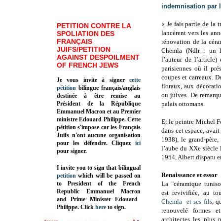
indemnisation par l
« Je fais partie de la
PETITION CONTRE LA
lancèrent vers les an
SPOLIATION DES
FRANÇAIS
rénovation de la céra
JUIFS/PETITION
Chemla (Ndlr : un 
AGAINST DESPOILMENT
l’auteur de l’article
OF FRENCH JEWS
parisiennes où il pré
coupes et carreaux. D
Je vous invite à signer
cette
floraux, aux décorati
pétition
bilingue français/anglais
ou juives. De remarqua
destinée à être remise au
Président de la République
palais ottomans.
Emmanuel Macron et au Premier
ministre Edouard Philippe. Cette
Et le peintre Michel F
pétition s'impose car les Français
dans cet espace, ava
Juifs n'ont aucune organisation
1938), le grand-père, 
pour les défendre. Cliquez
ici
l’aube du XXe siècle 
pour signer.
1954, Albert disparu 
I invite you to sign that bilingual
Renaissance et essor
petition
which will be passed on
to President of the French
La "céramique tunisoi
Republic
Emmanuel Macron
est revivifiée, au t
and Prime Minister
Edouard
Chemla et ses fils
, q
Philippe
.
Click
here
to sign.
renouvelé formes et
architectes les plus p