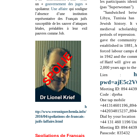
les participants iden
un «
gouvernement des juges
»
(pas "Superwoman").
spoliateur.
Une affaire
qui souligne
"Sandwiched betw
l’absence d’une institution
Libya, Tunisia has 
représentative des Français juifs
Jewish history. It
susceptible de les sauver d’attaques
létales, préalables à leur exil
medieval scholarsh
pauvres comme Job.
periods of repression
gave the community 
established in 1881, 
forced labour camps d
in 1942 and the commu
of Harif will give an
2,000 years ago to the
h
Lien :
pwd=ajE5c2
Meeting ID: 894 443
Code : djerba
One tap mobile
+441314601196,,8944
h
+442034815237,,8944
ttp://www.veroniquechemla.info/
Dial by your location
2016/04/spoliations-de-francais-
juifs-laffaire.html
+44 131 460 1196 Un
Meeting ID: 894 443
Passcode: 835432
Spoliations de Français