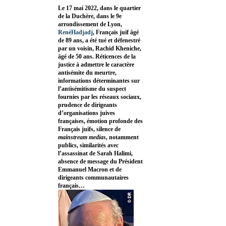
Le 17 mai 2022, dans le quartier
de la Duchère, dans le 9e
arrondissement de Lyon,
RenéHadjadj
, Français juif âgé
de 89 ans, a été tué et défenestré
par un voisin, Rachid Kheniche,
âgé de 50 ans. Réticences de la
justice à admettre le caractère
antisémite du meurtre,
informations déterminantes sur
l’antisémitisme du suspect
fournies par les réseaux sociaux,
prudence de dirigeants
d’organisations juives
françaises, émotion profonde des
Français juifs, silence de
mainstream medias
, notamment
publics, similarités avec
l’assassinat de Sarah Halimi,
absence de message du Président
Emmanuel Macron et de
dirigeants communautaires
français…