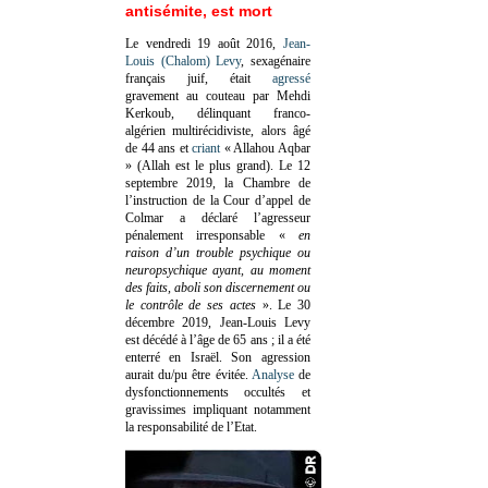
antisémite, est mort
Le vendredi 19 août 2016,
Jean-
Louis (Chalom) Levy
, sexagénaire
français juif, était
agressé
gravement au couteau par Mehdi
Kerkoub, délinquant franco-
algérien multirécidiviste, alors âgé
de 44 ans et
criant
« Allahou Aqbar
» (Allah est le plus grand). Le 12
septembre 2019, la Chambre de
l’instruction de la Cour d’appel de
Colmar a déclaré l’agresseur
pénalement irresponsable
«
en
raison d’un trouble psychique ou
neuropsychique ayant, au moment
des faits, aboli son discernement ou
le contrôle de ses actes
»
. Le 30
décembre 2019, Jean-Louis Levy
est décédé à l’âge de 65 ans ; il a été
enterré en Israël. Son agression
aurait du/pu être évitée.
Analyse
de
dysfonctionnements occultés et
gravissimes impliquant notamment
la responsabilité de l’Etat.