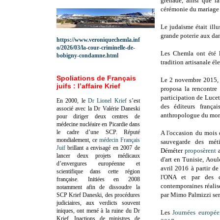
grenade, ainsi que la
cérémonie du mariage 
Le judaïsme était ill
grande poterie aux da
https://www.veroniquechemla.inf
o/2026/03/la-cour-criminelle-de-
Les Chemla ont été le
bobigny-condamne.html
tradition artisanale él
Spoliations de Français
Le 2 novembre 2015, 
juifs : l’affaire Krief
proposa la rencontr
participation de Luce
En 2000, le
Dr Lionel Krief
s’est
des éditeurs frança
associé avec la Dr Valérie Daneski
anthropologue du mon
pour diriger deux centres de
médecine nucléaire en Picardie dans
le cadre d’une SCP.
Réputé
A l'occasion du mois 
mondialement, ce
médecin Français
sauvegarde des méti
Juif
brillant a envisagé en 2007 de
Déméter
proposèrent
a
lancer deux projets médicaux
d'art en Tunisie, Aou
d’envergures européenne et
avril 2016 à partir de
scientifique dans cette région
l'ONA et par des co
française.
Initiées en 2008
contemporaines réali
notamment afin de dissoudre la
par Mimo Palmizzi ser
SCP Krief Daneski, des procédures
judiciaires, aux verdicts souvent
iniques, ont mené à la ruine du Dr
Les
Journées europée
Krief.
Inactions de ministres de