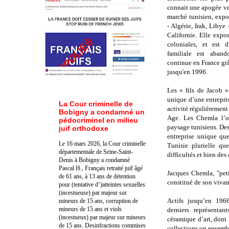
connait une apogée ve
marché tunisien, expor
- Algérie, Irak, Libye
Californie. Elle expo
coloniales, et est d
familiale est aband
continue en France gr
jusqu'en 1996.
Les « fils de Jacob »
unique d’une entrepri
La Cour criminelle de
activité régulièremen
Bobigny a condamné un
Age. Les Chemla l’ont
pédocriminel en milieu
paysage tunisiens. Des
juif orthodoxe
entreprise unique qu
Le 16 mars 2026, la Cour criminelle
Tunisie plurielle qu
départementale de Seine-Saint-
difficultés et bien des 
Denis à Bobigny a condamné
Pascal H., Français retraité juif âgé
Jacques Chemla, "peti
de 61 ans, à 13 ans de détention
constitué de son viva
pour (tentative d’)atteintes sexuelles
(incestueuse) par majeur sur
Actifs jusqu’en 196
mineurs de 15 ans, corruption de
mineurs de 15 ans et viols
derniers représentan
(incestueux) par majeur sur mineurs
céramique d’art, dont
de 15 ans. Des
infractions commises
collections un ensembl