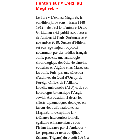
Fenton sur « L’exil au
Maghreb »
Le livre « L’exil au Maghreb, la
condition juive sous l’islam 1148-
1912 » de Paul B. Fenton et David
G. Littman a été publié aux Presses
de l'université Paris-Sorbonne le 9
novembre 2010. Succès d'édition,
cet ouvrage majeur, boycotté
notamment par des médias français
Juifs, présente une anthologie
chronologique de récits de témoins
oculaires en Algérie et au Maroc sur
les Juifs. Puis, par une sélection
d’archives du Quai d’Orsay, du
Foreign Office, de l’Alliance
israélite universelle (AIU) et de son
homologue britannique l’Anglo-
Jewish Association, il décrit les
efforts diplomatiques déployés en
faveur des Juifs maltraités au
Maghreb. Il démythifie la «
tolérance interconfessionnelle
égalitaire et harmonieuse sous
l’islam incarnée par al-Andalous ».
Le "pogrom au nom du djihad"
(Shmuel Trigano) du 5 août 1934, à