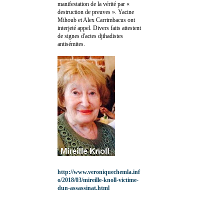
manifestation de la vérité par «
destruction de preuves ». Yacine
Mihoub et Alex Carrimbacus ont
interjeté appel. Divers faits attestent
de signes d'actes djihadistes
antisémites.
http://www.veroniquechemla.inf
o/2018/03/mireille-knoll-victime-
dun-assassinat.html