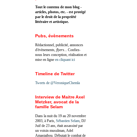
Tout le contenu de mon blog -
articles, photos, etc. - est protégé
par le droit de la propriété
littéraire et artistique.
Pubs, évènements
Rédactionnel, publicité, annonces
d'évènements,
flyers
... Confiez-
nous leurs conception, réalisation et
mise en ligne
en cliquant ici
Timeline de Twitter
Tweets de @VeroniqueChemla
Interview de Maitre Axel
Metzker, avocat de la
famille Selam
Dans la nuit du 19 au 20 novembre
2003, à Paris,
Sébastien Selam
, DJ
Juif de 23 ans, était assassiné par
un voisin musulman, Adel
Amastaibou. Débutait le combat de