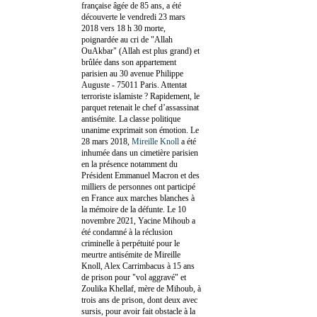
française âgée de 85 ans, a été
découverte le vendredi 23 mars
2018 vers 18 h 30 morte,
poignardée au cri de "Allah
OuAkbar" (Allah est plus grand) et
brûlée dans son appartement
parisien au 30 avenue Philippe
Auguste - 75011 Paris. Attentat
terroriste islamiste ? Rapidement, le
parquet retenait le chef d’assassinat
antisémite. La classe politique
unanime exprimait son émotion. Le
28 mars 2018,
Mireille Knoll
a été
inhumée dans un cimetière parisien
en la présence notamment du
Président Emmanuel Macron et des
milliers de personnes ont participé
en France aux marches blanches à
la mémoire de la défunte. Le 10
novembre 2021, Yacine Mihoub a
été condamné à la réclusion
criminelle à perpétuité pour le
meurtre antisémite de Mireille
Knoll, Alex Carrimbacus à 15 ans
de prison pour "vol aggravé" et
Zoulika Khellaf, mère de Mihoub, à
trois ans de prison, dont deux avec
sursis, pour avoir fait obstacle à la