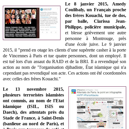
Le 8 janvier 2015, Amedy
Coulibaly, un Français proche
des frères Kouachi, tue de dos,
par balle, Clarissa Jean-
Philippe, policière municipale,
et blesse grièvement une autre
personne à Montrouge, près
d'une école juive. Le 9 janvier
2015, il "prend en otage les clients d’une supérette casher à la porte
de Vincennes à Paris et tue quatre personnes, dont un employé. Il
est tué lors d'un assaut du RAID et de la BRI. Il a revendiqué son
action au nom de "l'organisation djihadiste, État islamique qui n'a
cependant pas revendiqué son acte. Ces actions ont été coordonnées
avec celles des frères Kouachi."
Le 13 novembre 2015,
plusieurs terroristes islamistes
ont commis, au nom de l'Etat
islamique (ISIL, ISIS ou
Daech), des attentats près du
Stade de France, à Saint-Denis
(banlieue au nord de Paris), et