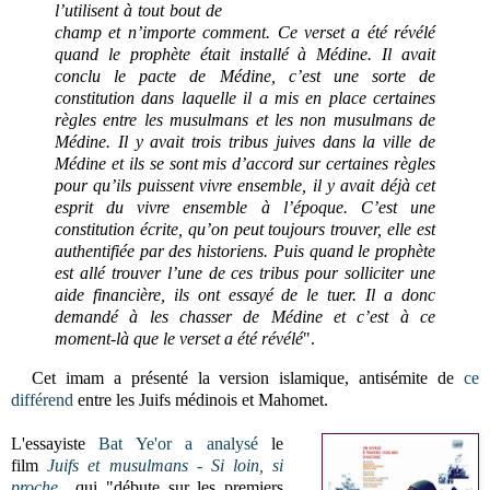
l’utilisent à tout bout de
champ et n’importe comment. Ce verset a été révélé
quand le prophète était installé à Médine. Il avait
conclu le pacte de Médine, c’est une sorte de
constitution dans laquelle il a mis en place certaines
règles entre les musulmans et les non musulmans de
Médine. Il y avait trois tribus juives dans la ville de
Médine et ils se sont mis d’accord sur certaines règles
pour qu’ils puissent vivre ensemble, il y avait déjà cet
esprit du vivre ensemble à l’époque. C’est une
constitution écrite, qu’on peut toujours trouver, elle est
authentifiée par des historiens. Puis quand le prophète
est allé trouver l’une de ces tribus pour solliciter une
aide financière, ils ont essayé de le tuer. Il a donc
demandé à les chasser de Médine et c’est à ce
moment-là que le verset a été révélé
".
Cet imam a présenté la version islamique, antisémite de
ce
différend
entre les Juifs médinois et Mahomet.
L'essayiste
Bat Ye'or
a analysé
l
e
film
Juifs et musulmans - Si loin, si
proche
qui "débute sur les premiers