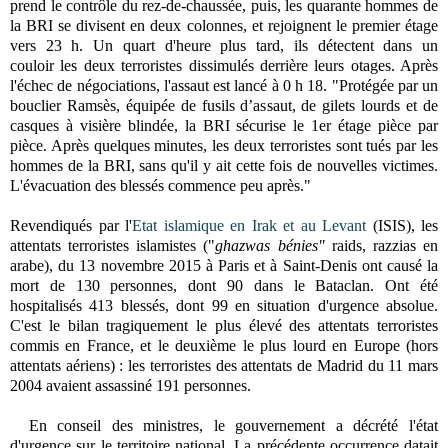
prend le contrôle du rez-de-chaussée, puis, les quarante hommes de
la BRI se divisent en deux colonnes, et rejoignent le premier étage
vers 23 h. Un quart d'heure plus tard, ils détectent
dans un
couloir
les deux terroristes dissimulés derrière leurs otages. Après
l'échec de négociations, l'assaut est lancé à 0 h 18. "Protégée par un
bouclier Ramsès, équipée de fusils d’assaut, de gilets lourds et de
casques à visière blindée, la BRI sécurise le 1er étage pièce par
pièce. Après quelques minutes, les deux terroristes sont tués par les
hommes de la BRI, sans qu'il y ait cette fois de nouvelles victimes.
L'évacuation des blessés commence peu après."
Revendiqués par l'
Etat islamique en Irak et au Levant
(ISIS), les
attentats terroristes islamistes ("
ghazwas bénies"
raids, razzias en
arabe),
du 13 novembre 2015 à Paris et à Saint-Denis ont causé la
mort de 130 personnes,
dont 90 dans le Bataclan
. Ont été
hospitalisés 413 blessés,
dont 99 en situation d'urgence absolue.
C'est le bilan tragiquement le plus élevé des attentats terroristes
commis en France, et le deuxième le plus lourd en Europe
(hors
attentats aériens) : les terroristes des attentats de Madrid du 11 mars
2004 avaient assassiné
191 personnes
.
En conseil des ministres, le gouvernement a décrété l'état
d'urgence sur le territoire national. La précédente occurrence datait