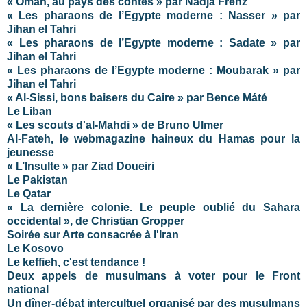
« Oman, au pays des contes » par Nadja Frenz
« Les pharaons de l’Egypte moderne : Nasser » par
Jihan el Tahri
« Les pharaons de l’Egypte moderne : Sadate » par
Jihan el Tahri
« Les pharaons de l’Egypte moderne : Moubarak » par
Jihan el Tahri
« Al-Sissi, bons baisers du Caire » par Bence Máté
Le Liban
« Les scouts d'al-Mahdi » de Bruno Ulmer
Al-Fateh, le webmagazine haineux du Hamas pour la
jeunesse
« L’Insulte » par Ziad Doueiri
Le Pakistan
Le Qatar
« La dernière colonie. Le peuple oublié du Sahara
occidental », de Christian Gropper
Soirée sur Arte consacrée à l'Iran
Le Kosovo
Le keffieh, c'est tendance !
Deux appels de musulmans à voter pour le Front
national
Un dîner-débat intercultuel organisé par des musulmans