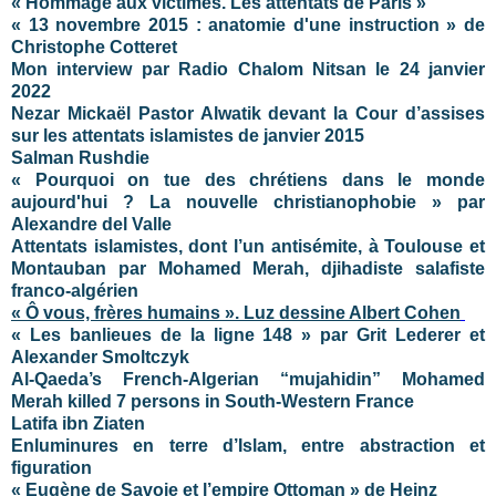
« Hommage aux victimes. Les attentats de Paris »
« 13 novembre 2015 : anatomie d'une instruction » de
Christophe Cotteret
Mon interview par Radio Chalom Nitsan le 24 janvier
2022
Nezar Mickaël Pastor Alwatik devant la Cour d’assises
sur les attentats islamistes de janvier 2015
Salman Rushdie
« Pourquoi on tue des chrétiens dans le monde
aujourd'hui ? La nouvelle christianophobie » par
Alexandre del Valle
Attentats islamistes, dont l’un antisémite, à Toulouse et
Montauban par Mohamed Merah, djihadiste salafiste
franco-algérien
« Ô vous, frères humains ». Luz dessine Albert Cohen
« Les banlieues de la ligne 148 » par Grit Lederer et
Alexander Smoltczyk
Al-Qaeda’s French-Algerian “mujahidin” Mohamed
Merah killed 7 persons in South-Western France
Latifa ibn Ziaten
Enluminures en terre d’Islam, entre abstraction et
figuration
« Eugène de Savoie et l’empire Ottoman » de Heinz