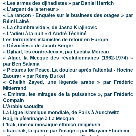
« Les armes des djihadistes » par Daniel Harrich
« L'argent de la terreur »
« La rançon - Enquête sur le business des otages » par
Rémi Lainé
« La chambre vide », de Jasna Krajinovic
« L'adieu à la nuit » d’André Téchiné
Les terroristes islamistes de retour en Europe
« Dévoilées » de Jacob Berger
« Djihad, les contre-feux », par Laetitia Moreau
« Alger, la Mecque des révolutionnaires (1962-1974) »
par Ben Salama
« Pictures for Peace. La douleur après l’attentat - Hocine
Zaourar » par Rémy Burkel
« Cheikh Zayed, une légende arabe » par Frédéric
Mitterrand
« Emirats, les mirages de la puissance », par Frédéric
Compain
L’Arabie saoudite
La Ligue islamique mondiale, de Paris à Auschwitz
Hajj, le pèlerinage à La Mecque
L’Irak, une ex-mosaïque ethnico-religieuse
« Iran-Irak, la guerre par l'image » par Maryam Ebrahimi