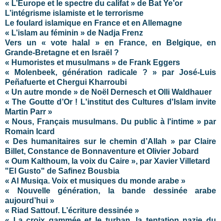
« L’Europe et le spectre du califat » de Bat Ye’or
L’intégrisme islamiste et le terrorisme
Le foulard islamique en France et en Allemagne
« L’islam au féminin » de Nadja Frenz
Vers un « vote halal » en France, en Belgique, en
Grande-Bretagne et en Israël ?
« Humoristes et musulmans » de Frank Eggers
« Molenbeek, génération radicale ? » par José-Luis
Peñafuerte et Chergui Kharroubi
« Un autre monde » de Noël Dernesch et Olli Waldhauer
« The Goutte d’Or ! L'institut des Cultures d'Islam invite
Martin Parr »
« Nous, Français musulmans. Du public à l'intime » par
Romain Icard
« Des humanitaires sur le chemin d’Allah » par Claire
Billet, Constance de Bonnaventure et Olivier Jobard
« Oum Kalthoum, la voix du Caire », par Xavier Villetard
"El Gusto" de Safinez Bousbia
« Al Musiqa. Voix et musiques du monde arabe »
« Nouvelle génération, la bande dessinée arabe
aujourd’hui »
« Riad Sattouf. L’écriture dessinée »
« La croix gammée et le turban, la tentation nazie du