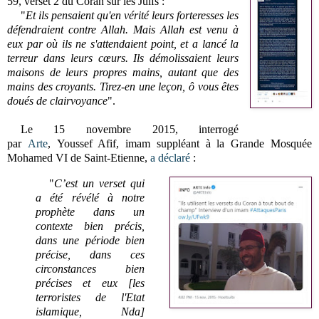
59, verset 2 du Coran sur les Juifs :
"
E
t ils pensaient qu'en vérité leurs forteresses les
défendraient contre Allah. Mais Allah est venu à
eux par où ils ne s'attendaient point, et a lancé la
terreur dans leurs cœurs. Ils démolissaient leurs
maisons de leurs propres mains, autant que des
mains des croyants. Tirez-en une leçon, ô vous êtes
doués de clairvoyance
"
.
Le 15 novembre 2015, interrogé
par
Arte
,
Youssef Afif, imam suppléant à la Grande Mosquée
Mohamed VI de Saint-Etienne,
a déclaré
:
"
C’est un verset qui
a été révélé à notre
prophète dans un
contexte bien précis,
dans une période bien
précise, dans ces
circonstances bien
précises et eux [les
terroristes de l'Etat
islamique, Nda]