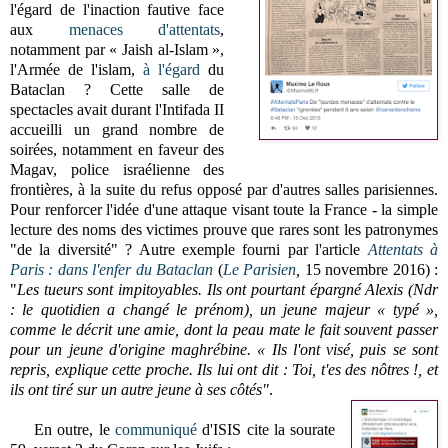
l'égard de l'inaction fautive face
aux
menaces
d'attentats
,
notamment par « Jaish al-Islam »,
l'Armée de l'islam,
à l'égard
du
Bataclan ? Cette salle de
spectacles avait durant l'Intifada II
accueilli un grand nombre de
soirées, notamment en faveur des
Magav, police israélienne des
frontières, à la suite du refus opposé par d'autres salles parisiennes.
Pour renforcer l'idée d'une attaque visant toute la France - l
a simple
lecture des noms des victimes prouve que rares sont les patronymes
"de la diversité" ? Autre exemple fourni par l'article
Attentats à
Paris : dans l'enfer du Bataclan
(
Le Parisien
,
15 novembre 2016) :
"
Les tueurs sont impitoyables. Ils ont pourtant épargné Alexis (Ndr
: le quotidien a changé le prénom), un jeune majeur « typé »,
comme le décrit une amie, dont la peau mate le fait souvent passer
pour un jeune d'origine maghrébine. « Ils l'ont visé, puis se sont
repris, explique cette proche. Ils lui ont dit : Toi, t'es des nôtres !, et
ils ont tiré sur un autre jeune à ses côtés"
.
En outre, le
communiqué
d'ISIS cite la sourate