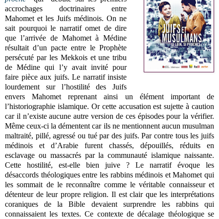
accrochages doctrinaires entre
Mahomet et les Juifs médinois. On ne
sait pourquoi le narratif omet de dire
que l’arrivée de Mahomet à Médine
résultait d’un pacte entre le Prophète
persécuté par les Mekkois et une tribu
de Médine qui l’y avait invité pour
faire pièce aux juifs. Le narratif insiste
lourdement sur l’hostilité des Juifs
envers Mahomet reprenant ainsi un élément important de
l’historiographie islamique. Or cette accusation est sujette à caution
car il n’existe aucune autre version de ces épisodes pour la vérifier.
Même ceux-ci la démentent car ils ne mentionnent aucun musulman
maltraité, pillé, agressé ou tué par des juifs. Par contre tous les juifs
médinois et d’Arabie furent chassés, dépouillés, réduits en
esclavage ou massacrés par la communauté islamique naissante.
Cette hostilité, est-elle bien juive ?
Le narratif évoque les
désaccords théologiques entre les rabbins médinois et Mahomet qui
les sommait de le reconnaître comme le véritable connaisseur et
détenteur de leur propre religion. Il est clair que les interprétations
coraniques de la Bible devaient surprendre les rabbins qui
connaissaient les textes. Ce contexte de décalage théologique se