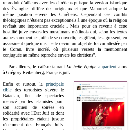
reproduit d’ailleurs avec les chrétiens puisque la version islamique
des Évangiles diffère des originaux et que Mahomet adopte la
même position envers les Chrétiens. Cependant ces conflits
théologiques n’étaient pas exceptionnels à une époque où la religion
revêtait une importance cruciale...
Mais pour en revenir à cette
hostilité juive envers les musulmans médinois qui, selon les textes
arabes somment les juifs de se convertir, les giflent, les agressent, en
assassinent quelque uns – elle devint un objet de foi car attestée par
le Coran, livre incréé, où plusieurs versets la mentionnent
conjuguée au même reproche envers les chrétiens".
Par ailleurs,
le café-restaurant
La belle équipe
appartient
alors
à
Grégory Reibenberg, Français
juif.
Enfin et sur
tout, la
principale
cible
des terroristes s'avère le
Bataclan, lieu de spectacles
menacé par les islamistes pour
son accueil de soirées en
solidarité avec l'Etat Juif et dont
les propriétaires étaient jusque
récemment des Français Juifs.