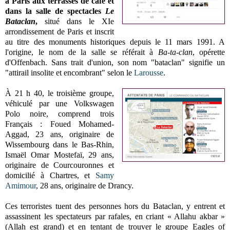
à Paris aux terrasses de café et
dans la salle de spectacles
Le
Bataclan
,
situé dans le XIe
arrondissement de Paris et inscrit
au titre des monuments historiques depuis le 11 mars 1991. A
l'origine, le nom de la salle se référait à
Ba-ta-clan
, opérette
d'Offenbach. Sans trait d'union, son nom "bataclan" signifie un
"attirail insolite et encombrant" selon le
Larousse
.
À 21 h 40, le troisième groupe,
véhiculé par une Volkswagen
Polo noire, comprend trois
Français : Foued Mohamed-
Aggad, 23 ans, originaire de
Wissembourg dans le Bas-Rhin,
Ismaël Omar Mostefaï, 29 ans,
originaire de Courcouronnes et
domicilié à Chartres, et
Samy
Amimour
, 28 ans, originaire de Drancy.
Ces terroristes tuent des personnes hors du Bataclan, y entrent et
assassinent les spectateurs par rafales, en criant « Allahu akbar »
(Allah est grand) et en tentant de trouver le groupe Eagles of