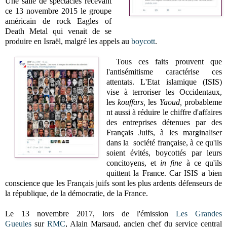
Une salle de spectacles recevant
ce 13 novembre 2015 le groupe
américain de rock Eagles of
Death Metal qui venait de se
produire en Israël, malgré les appels au
boycott
.
Tous ces faits prouvent que
l'antisémitisme caractérise ces
attentats. L'Etat islamique (ISIS)
vise à terroriser les Occidentaux,
les
kouffars,
les
Yaoud,
probableme
nt aussi à réduire le chiffre d'affaires
des entreprises détenues par des
Français Juifs, à les marginaliser
dans la société française, à ce qu'ils
soient évités, boycottés par leurs
concitoyens, et
in fine
à ce qu'ils
quittent la France. Car ISIS a bien
conscience que les Français juifs sont les plus ardents défenseurs de
la république, de la démocratie, de la France.
Le 13 novembre 2017, lors de l'émission
Les Grandes
Gueules
sur
RMC
, Alain Marsaud, ancien chef du service central