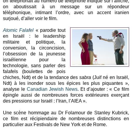
on téléphonait au numéro de téléphone indiqué sur l’affiche,
on aboutissait à un message sur un répondeur
téléphonique, intimant l’ordre, avec un accent iranien
surjoué, d’aller voir le film.
Atomic Falafel
« parodie tout
en Israël : le leadership
militaire et politique, la
conversion, la circoncision,
l’obsession de la jeunesse
israélienne pour la
technologie, sans parler des
falafels (boulettes de pois
chiches, Ndt) et de la tendance des
sabra
(Juif né en Israël,
Ndt) à les inonder sous les épices les plus piquantes »,
analyse le
Canadian Jewish News
. Et d’ajouter : « Ce film
épingle aussi de nombreuses forces extérieures exerçant
des pressions sur Israël : l’Iran, l’AIEA ».
Une scène hommage au Dr Folamour de Stanley Kubrick,
ce film est récipiendaire de nombreuses distinctions en
particulier aux Festivals de New York et de Rome.