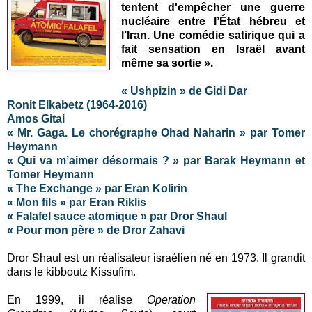
tentent d'empêcher une guerre
nucléaire entre l’État hébreu et
l’Iran. Une comédie satirique qui a
fait sensation en Israël avant
même sa sortie ».
« Ushpizin » de Gidi Dar
Ronit Elkabetz (1964-2016)
Amos Gitai
« Mr. Gaga. Le chorégraphe Ohad Naharin » par Tomer
Heymann
« Qui va m’aimer désormais ? » par Barak Heymann et
Tomer Heymann
« The Exchange » par Eran Kolirin
« Mon fils » par Eran Riklis
« Falafel sauce atomique » par Dror Shaul
« Pour mon père » de Dror Zahavi
Dror Shaul est un réalisateur israélien né en 1973. Il grandit
dans le kibboutz Kissufim.
En 1999, il réalise
Operation