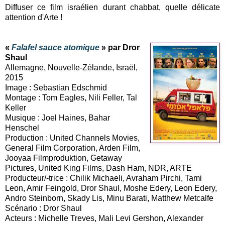
Diffuser ce film israélien durant chabbat, quelle délicate
attention d'Arte !
«
Falafel sauce atomique
» par Dror
Shaul
Allemagne, Nouvelle-Zélande, Israël,
2015
Image : Sebastian Edschmid
Montage : Tom Eagles, Nili Feller, Tal
Keller
Musique : Joel Haines, Bahar
Henschel
Production : United Channels Movies,
General Film Corporation, Arden Film,
Jooyaa Filmproduktion, Getaway
Pictures, United King Films, Dash Ham, NDR, ARTE
Producteur/-trice : Chilik Michaeli, Avraham Pirchi, Tami
Leon, Amir Feingold, Dror Shaul, Moshe Edery, Leon Edery,
Andro Steinborn, Skady Lis, Minu Barati, Matthew Metcalfe
Scénario : Dror Shaul
Acteurs : Michelle Treves, Mali Levi Gershon, Alexander