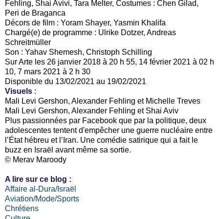
Fehling, Shai Avivi, Tara Melter, Costumes : Chen Gilad,
Peri de Braganca
Décors de film : Yoram Shayer, Yasmin Khalifa
Chargé(e) de programme : Ulrike Dotzer, Andreas
Schreitmüller
Son : Yahav Shemesh, Christoph Schilling
Sur Arte les 26 janvier 2018 à 20 h 55, 14 février 2021 à 02 h
10, 7 mars 2021 à 2 h 30
Disponible du 13/02/2021 au 19/02/2021
Visuels
:
Mali Levi Gershon, Alexander Fehling et Michelle Treves
Mali Levi Gershon, Alexander Fehling et Shai Aviv
Plus passionnées par Facebook que par la politique, deux
adolescentes tentent d'empêcher une guerre nucléaire entre
l’État hébreu et l’Iran. Une comédie satirique qui a fait le
buzz en Israël avant même sa sortie.
© Merav Maroody
A lire sur ce blog :
Affaire al-Dura/Israël
Aviation/Mode/Sports
Chrétiens
Culture