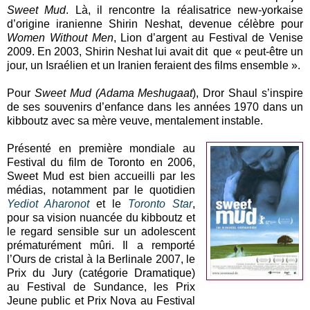
Sweet Mud
. Là, il rencontre la réalisatrice new-yorkaise
d’origine iranienne Shirin Neshat, devenue célèbre pour
Women Without Men
, Lion d’argent au Festival de Venise
2009. En 2003, Shirin Neshat lui avait dit que « peut-être un
jour, un Israélien et un Iranien feraient des films ensemble ».
Pour
Sweet Mud (Adama Meshugaat
), Dror Shaul s’inspire
de ses souvenirs d’enfance dans les années 1970 dans un
kibboutz avec sa mère veuve, mentalement instable.
Présenté en première mondiale au
Festival du film de Toronto en 2006,
Sweet Mud est bien accueilli par les
médias, notamment par le quotidien
Yediot Aharonot
et le
Toronto Star
,
pour sa vision nuancée du kibboutz et
le regard sensible sur un adolescent
prématurément mûri. Il a remporté
l’Ours de cristal à la Berlinale 2007, le
Prix du Jury (catégorie Dramatique)
au Festival de Sundance, les Prix
Jeune public et Prix Nova au Festival