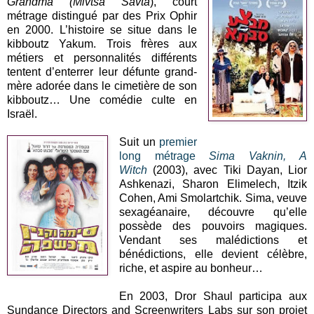
Grandma (Mivtsa Savta
), court
métrage distingué par des Prix Ophir
en 2000. L’histoire se situe dans le
kibboutz Yakum. Trois frères aux
métiers et personnalités différents
tentent d’enterrer leur défunte grand-
mère adorée dans le cimetière de son
kibboutz… Une comédie culte en
Israël.
Suit un
premier
long métrage
Sima Vaknin, A
Witch
(2003), avec Tiki Dayan, Lior
Ashkenazi, Sharon Elimelech, Itzik
Cohen, Ami Smolartchik. Sima, veuve
sexagéanaire, découvre qu’elle
possède des pouvoirs magiques.
Vendant ses malédictions et
bénédictions, elle devient célèbre,
riche, et aspire au bonheur…
En 2003, Dror Shaul participa aux
Sundance Directors and Screenwriters Labs sur son projet