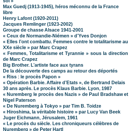
soi »
Max Guedj (1913-1945), héros méconnu de la France
libre
Henry Lafont (1920-2011)
Jacques Remlinger (1923-2002)
Groupe de chasse Alsace 1941-2001
« Ceux de Normandie-Niémen » d’Yves Donjon
« Elles l’ont combattu. Femmes contre le totalitarisme au
XXe siècle » par Marc Crapez
« Femmes, Totalitarisme et Tyrannie » sous la direction
de Marc Crapez
Big Brother. L’artiste face aux tyrans
De la découverte des camps au retour des déportés
« Riss : le procès Papon »
« Opération Barbie. Affaire d’Etats », de Bertrand Delais
30 ans après. Le procès Klaus Barbie. Lyon, 1987
« Nuremberg le procès des Nazis » de Paul Bradshaw et
Nigel Paterson
« De Nuremberg à Tokyo » par Tim B. Toidze
« Hiroshima, la véritable histoire » par Lucy Van Beek
Juger Eichmann, Jérusalem, 1961
« Le procès du siècle. Les chroniqueurs célèbres de
Nuremberg » de Peter Hartl