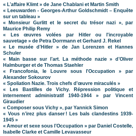
« L’affaire Klimt » de Jane Chablani et Martin Smith
« Leeuwarden - Georges-Arthur Goldschmidt – Enquête
sur un tableau »
« Monsieur Gurlitt et le secret du trésor nazi », par
Maurice Philip Remy
« Les œuvres volées par Hitler ou l'incroyable
sauvetage » de Petra Dorrmann et Gerhard J. Rekel
« Le musée d’Hitler » de Jan Lorenzen et Hannes
Schuler
« Main basse sur l’art. La méthode nazie » d’Oliver
Halmburger et de Thomas Staehler
« Francofonia, le Louvre sous l'Occupation » par
Alexander Sokourov
« Spoliation Nazie. Trois chefs d'œuvre miraculés »
« Les Bastilles de Vichy. Répression politique et
internement administratif 1940-1944 » par Vincent
Giraudier
« Composer sous Vichy », par Yannick Simon
« Vous n’irez plus danser ! Les bals clandestins 1939-
1945 »
« Amour et sexe sous l’Occupation » par Daniel Costelle,
Isabelle Clarke et Camille Levavasseur