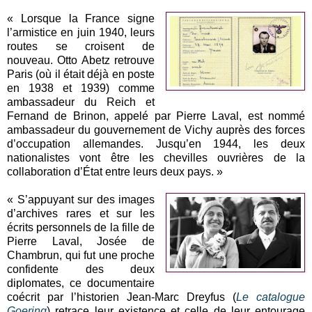
« Lorsque la France signe
l’armistice en juin 1940, leurs
routes se croisent de
nouveau. Otto Abetz retrouve
Paris (où il était déjà en poste
en 1938 et 1939) comme
ambassadeur du Reich et
Fernand de Brinon, appelé par Pierre Laval, est nommé
ambassadeur du gouvernement de Vichy auprès des forces
d’occupation allemandes. Jusqu’en 1944, les deux
nationalistes vont être les chevilles ouvrières de la
collaboration d’État entre leurs deux pays. »
« S’appuyant sur des images
d’archives rares et sur les
écrits personnels de la fille de
Pierre Laval, Josée de
Chambrun, qui fut une proche
confidente des deux
diplomates, ce documentaire
coécrit par l’historien Jean-Marc Dreyfus (
Le catalogue
Goering
) retrace leur existence et celle de leur entourage