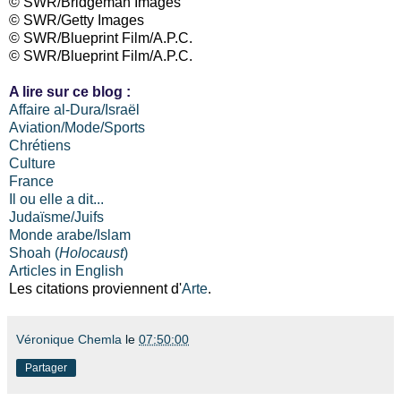
© SWR/Bridgeman Images
© SWR/Getty Images
© SWR/Blueprint Film/A.P.C.
© SWR/Blueprint Film/A.P.C.
A lire sur ce blog :
Affaire al-Dura/Israël
Aviation/Mode/Sports
Chrétiens
Culture
France
Il ou elle a dit...
Judaïsme/Juifs
Monde arabe/Islam
Shoah (
Holocaust
)
Articles in English
Les citations proviennent d'
Arte
.
Véronique Chemla
le
07:50:00
Partager