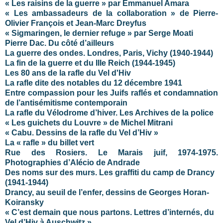
« Les raisins de la guerre » par Emmanuel Amara
« Les ambassadeurs de la collaboration » de Pierre-
Olivier François et Jean-Marc Dreyfus
« Sigmaringen, le dernier refuge » par Serge Moati
Pierre Dac. Du côté d’ailleurs
La guerre des ondes. Londres, Paris, Vichy (1940-1944)
La fin de la guerre et du IIIe Reich (1944-1945)
Les 80 ans de la rafle du Vel d'Hiv
La rafle dite des notables du 12 décembre 1941
Entre compassion pour les Juifs raflés et condamnation
de l’antisémitisme contemporain
La rafle du Vélodrome d’hiver. Les Archives de la police
« Les guichets du Louvre » de Michel Mitrani
« Cabu. Dessins de la rafle du Vel d’Hiv »
La « rafle » du billet vert
Rue des Rosiers. Le Marais juif, 1974-1975.
Photographies d’Alécio de Andrade
Des noms sur des murs. Les graffiti du camp de Drancy
(1941-1944)
Drancy, au seuil de l’enfer, dessins de Georges Horan-
Koiransky
« C’est demain que nous partons. Lettres d’internés, du
Vel d’Hiv à Auschwitz »