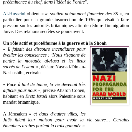
prééminence du chef, dans l’idéal de l’ordre
".
Al-Husseini
obtient «
le soutien notamment financier des SS
», en
particulier pour la grande insurrection de 1936 qui visait à faire
pression sur les autorités britanniques afin de réduire l'immigration
Juive. Des relations secrètes se poursuivent.
Un rôle actif et protéiforme à la guerre et à la Shoah
«
Il faisait des discours incendiaires pour
éveiller les consciences : ‘Nous risquons de
perdre la mosquée al-Aqsa et les lieux
sacrés de l’islam'
», déclare Nasr ad-Din an-
Nashashibi, écrivain.
«
Face à tant de haine, la vie devenait très
difficile pour nous
», précise Aharon Cohen,
habitant en
Eretz Israël
alors Palestine sous
mandat britannique.
A Jérusalem «
et dans d’autres villes, les
Juifs fuient leur maison pour avoir la vie sauve… Certains
émeutiers arabes portent la croix gammée
».