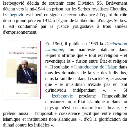
Izetbegović décida de soutenir cette Division SS. Brièvement
détenu vers la mi-1944 en prison par les Serbes royalistes Chetniks,
Izetbegović
est libéré en signe de reconnaissance à l'égard du rôle
de son grand-père en 1914 à l'égard de la libération d'otages Serbes.
Il est condamné par la justice yougoslave à trois années
d'emprisonnement.
En 1969, il publie en 1969 la
Déclaration
islamique
, "un manifeste totalitaire dans
lequel il affirme que « tout est religion » et
revendique la « fusion entre État et religion
». Il souhaite «
l'introduction de l'Islam
dans
tous les domaines de la vie des individus,
dans la famille et dans la société », et assène
que « le musulman n'existe pas en tant
qu'individu indépendant ».
«
Si
Izetbegović
proclame l'impossibilité
d'instaurer un « État islamique » dans un
pays qui n'est pas à majorité musulmane, il y
prétend aussi « l'impossible coexistence pacifique entre religion
islamique et institutions non-islamiques », d'où la glorification du
djihad contre les Infidèles
».