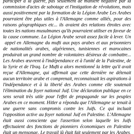
participer à la guerre, pas seulement de manière négative par la
commission d'actes de sabotage et l'instigation de révolutions, mais
aussi positivement par la formation de la Légion Arabe Les Arabes
pourraient être plus utiles à l'Allemagne comme alliés, pour des
raisons géographiques etc... ils avaient des relations étroites avec
toutes les nations musulmanes qu'ils pourraient utiliser en faveur de
la cause commune. La Légion Arabe serait assez facile à lever. Un
appel en Allemagne du mufti aux pays arabes et aux prisonniers
de nationalités arabes, algériennes, tunisiennes et marocaines
produirait un grand nombre de volontaires désireux de combattre...
Les Arabes œuvrent à l'indépendance et à l'unité de la Palestine, de
la Syrie et de l'Iraq. Le Mufti a alors mentionné la lettre qu'il avait
reçue d'Allemagne, qui affirmait que cette dernière ne détenait
aucun territoire arabe et comprenait, reconnaissait les aspirations à
l'indépendance et à la liberté des Arabes comme elle soutenait
l'élimination du foyer national Juif. Une déclaration publique en ce
sens serait très utile pour l'effet de propagande sur les peuples
Arabes en ce moment. Hitler a répondu que l'Allemagne se tenait à
une guerre sans compromis contre les Juifs. Ce qui incluait
l'opposition active au foyer national Juif en Palestine. L'Allemagne
était aussi consciente que l'assertion selon laquelle les Juifs
effectuaient des fonctions de pionniers économiques en Palestine
était un mensonge. Le travail là était fait seulement par les Arabes,