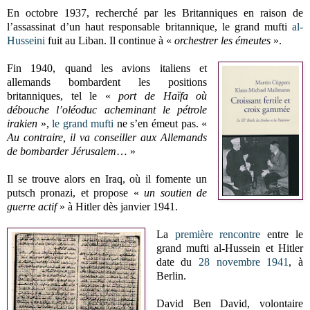
En octobre 1937, recherché par les Britanniques en raison de
l’assassinat d’un haut responsable britannique, le grand mufti
al-
Husseini
fuit au Liban. Il continue à «
orchestrer les émeutes
».
Fin 1940, quand les avions italiens et
allemands bombardent les positions
britanniques, tel le «
port de Haïfa où
débouche l’oléoduc acheminant le pétrole
irakien
»,
le grand mufti
ne s’en émeut pas. «
Au contraire, il va conseiller aux Allemands
de bombarder Jérusalem
… »
Il se trouve alors en Iraq, où il fomente un
putsch pronazi, et propose «
un soutien de
guerre actif
» à Hitler dès janvier 1941.
La
première
rencontre
entre le
grand mufti al-Hussein et Hitler
date du
28 novembre 1941
, à
Berlin.
David Ben David, volontaire