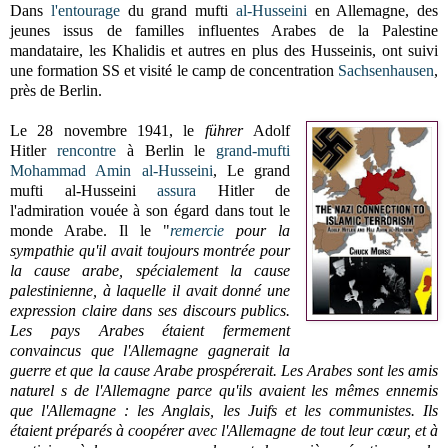
Dans
l'entourage
du grand mufti
al-Husseini
en Allemagne, des
jeunes issus de familles influentes Arabes de la Palestine
mandataire, les Khalidis et autres en plus des Husseinis, ont suivi
une formation SS et visité le camp de concentration
Sachsenhausen
,
près de Berlin.
Le 28 novembre 1941, le
führer
Adolf
Hitler
rencontre
à Berlin le
grand-mufti
Mohammad Amin al-Husseini
, Le grand
mufti al-Husseini
assura
Hitler de
l'admiration vouée à son égard dans tout le
monde Arabe. Il le "
remercie
pour la
sympathie qu'il avait toujours montrée pour
la cause arabe, spécialement la cause
palestinienne, à laquelle il avait donné une
expression claire dans ses discours publics.
Les pays Arabes étaient fermement
convaincus que l'Allemagne gagnerait la
guerre et que la cause Arabe prospérerait. Les Arabes sont les amis
naturel s de l'Allemagne parce qu'ils avaient les mêmes ennemis
que l'Allemagne : les Anglais, les Juifs et les communistes. Ils
étaient préparés à coopérer avec l'Allemagne de tout leur cœur, et à