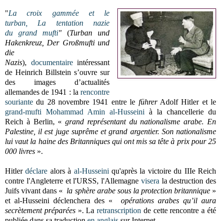
"
La croix gammée et le
turban, La tentation nazie
du grand mufti
"
(
Turban und
Hakenkreuz, Der Großmufti und
die
Nazis
),
documentaire
intéressant
de Heinrich Billstein
s’ouvre sur
des images d’actualités
allemandes de 1941 : la
rencontre
souriante
du 28 novembre 1941 entre le
führer
Adolf Hitler et le
grand-mufti Mohammad Amin al-Husseini
à la chancellerie du
Reich à Berlin, «
grand représentant du nationalisme arabe.
En
Palestine, il est juge suprême et grand argentier. Son nationalisme
lui vaut la haine des Britanniques qui ont mis sa tête à prix pour 25
000 livres
».
Hitler
déclare
alors à
al-Husseini
qu'après la victoire du IIIe Reich
contre l'Angleterre et l'URSS, l'Allemagne
visera
la destruction des
Juifs vivant dans «
la sphère arabe sous la protection britannique
»
et al-Husseini déclenchera des «
opérations arabes qu’il aura
secrètement préparées
». La
retranscription
de cette rencontre a été
publiée dans sa traduction
en anglais
sur Internet.