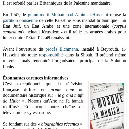
Il est refoulé par les Britanniques de la Palestine mandataire.
En 1947, le
grand-mufti Mohammad Amin al-Husseini
refuse la
partition onusienne
de cette Palestine sous mandat britannique - un
Etat Juif, un Etat Arabe et une zone internationale (
corpus
separatum
)
incluant Jérusalem - et il rallie les armées arabes pour
lutter contre l’Etat d’Israël renaissant.
Avant l’ouverture du
procès Eichmann
, installé à Beyrouth, al-
Husseini nie toute
responsabilité
dans la Shoah. Il prétend même
n’avoir jamais rencontré l’organisateur principal de la Solution
finale.
Étonnantes
carences informatives
C'est exceptionnel que la télévision
française diffuse en
prime time
un
documentaire historique sur «
le grand mufti
de Hitler
»
.
Notons qu'Arte ne l'a jamais
rediffusé. Et aucune autre chaîne de
télévision ne s'y est risqué.
Se fondant sur des «
biographies récentes
»,