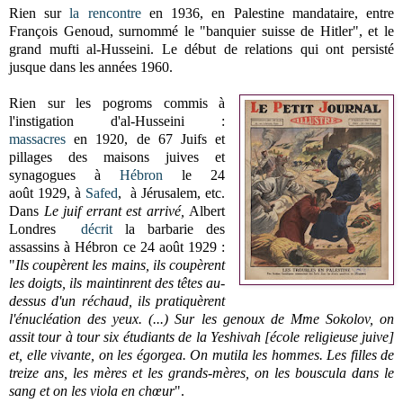
Rien sur
la rencontre
en 1936, en Palestine mandataire, entre
François Genoud, surnommé le "banquier suisse de Hitler", et le
grand mufti al-Husseini. Le début de relations qui ont persisté
jusque dans les années 1960.
Rien sur les pogroms commis à
l'instigation d'al-Husseini :
massacres
en 1920, de 67 Juifs et
pillages des maisons juives et
synagogues à
Hébron
le 24
août 1929, à
Safed
, à Jérusalem, etc.
Dans
Le juif errant est arrivé,
Albert
Londres
décrit
la barbarie des
assassins à Hébron ce 24 août 1929 :
"
Ils coupèrent les mains, ils coupèrent
les doigts, ils maintinrent des têtes au-
dessus d'un réchaud, ils pratiquèrent
l'énucléation des yeux. (...) Sur les genoux de Mme Sokolov, on
assit tour à tour six étudiants de la Yeshivah [école religieuse juive]
et, elle vivante, on les égorgea. On mutila les hommes. Les filles de
treize ans, les mères et les grands-mères, on les bouscula dans le
sang et on les viola en chœur
".