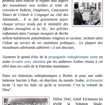
promeut sans relâche le régime nazi auprès
des musulmans non arabes et tente de
convaincre Indiens, Ouighours, Caucasiens
Tatars de Crimée à s’engager au côté des
Allemands… Il se fait grassement payer
chaque service rendu par le ministère des
Affaires étrangères et la SS... Ses prêches
enflammés dans l’unique mosquée de Berlin
mêlent habilement antisémitisme religieux et racisme, mettant ainsi
l’islam au service de ses ambitions politiques… La plupart des
musulmans allemands adhèrent »
à son discours.
Ajoutons le grand écho de la
propagande radiophonique nazie
en
arabe
écoutée avec attention
par les auditeurs Arabes réunis à cet
effet dans les cafés de la Palestine mandataire.
Dans ses émissions radiophoniques à Berlin, et pour une radio
italienne fasciste à Bari, en direction du monde Arabe,
al-Husseini
incite "à tuer les Juifs où qu'ils se trouvent. C'est la volonté de
Dieu".
Début 1942, Adolf Eichmann lui
révèle la Solution finale.