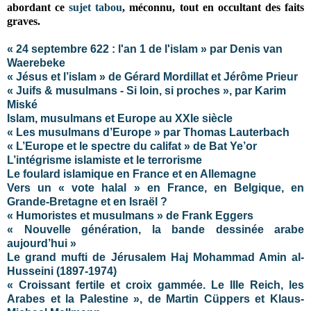
abordant
ce
sujet tabou
, méconnu, tout en occultant des faits
graves
.
« 24 septembre 622 : l'an 1 de l'islam » par Denis van
Waerebeke
« Jésus et l’islam » de Gérard Mordillat et Jérôme Prieur
« Juifs & musulmans - Si loin, si proches », par Karim
Miské
Islam, musulmans et Europe au XXIe siècle
« Les musulmans d’Europe » par Thomas Lauterbach
« L’Europe et le spectre du califat » de Bat Ye’or
L’intégrisme islamiste et le terrorisme
Le foulard islamique en France et en Allemagne
Vers un « vote halal » en France, en Belgique, en
Grande-Bretagne et en Israël ?
« Humoristes et musulmans » de Frank Eggers
« Nouvelle génération, la bande dessinée arabe
aujourd’hui »
Le grand mufti de Jérusalem Haj Mohammad Amin al-
Husseini (1897-1974)
« Croissant fertile et croix gammée. Le IIIe Reich, les
Arabes et la Palestine », de Martin Cüppers et Klaus-