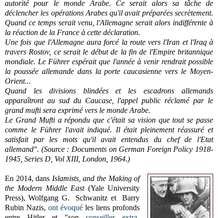
autorité pour le monde Arabe. Ce serait alors sa tâche de
déclencher les opérations Arabes qu'il avait préparées secrètement.
Quand ce temps serait venu, l'Allemagne serait alors indifférente à
la réaction de la France à cette déclaration.
Une fois que l'Allemagne aura forcé la route vers l'Iran et l'Iraq à
travers Rostov, ce serait le début de la fin de l'Empire britannique
mondiale. Le Führer espérait que l'année à venir rendrait possible
la poussée allemande dans la porte caucasienne vers le Moyen-
Orient...
Quand les divisions blindées et les escadrons allemands
apparaîtront au sud du Caucase, l'appel public réclamé par le
grand mufti sera exprimé vers le monde Arabe.
Le Grand Mufti a répondu que c'était sa vision que tout se passe
comme le Führer l'avait indiqué. Il était pleinement réassuré et
satisfait par les mots qu'il avait entendus du chef de l'Etat
allemand". (Source : Documents on German Foreign Policy 1918-
1945, Series D, Vol XIII, London, 1964.)
En 2014, dans
Islamists, and the Making of
the Modern Middle East
(Yale University
Press), Wolfgang G. Schwanitz et Barry
Rubin Nazis,
ont évoqué
les liens profonds
entre Hitler et "son
conseiller extra-