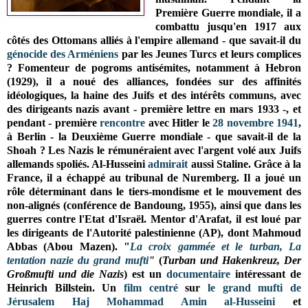
Première Guerre mondiale, il a
combattu jusqu'en 1917 aux
côtés des Ottomans alliés à l'empire allemand - que savait-il du
génocide des Arméniens
par les Jeunes Turcs et leurs complices
?
Fomenteur de pogroms antisémites, notamment à Hebron
(1929), il a noué des alliances, fondées sur des affinités
idéologiques, la haine des Juifs et des intérêts communs, avec
des dirigeants nazis avant - première lettre en mars 1933 -, et
pendant - première
rencontre
avec Hitler le
28 novembre 1941
,
à Berlin - la Deuxième Guerre mondiale - que savait-il de la
Shoah ? Les Nazis le rémunéraient avec l'argent volé aux Juifs
allemands spoliés. Al-Husseini
admirait
aussi Staline. Grâce à la
France
, il a échappé au tribunal de Nuremberg. Il a joué un
rôle déterminant dans le tiers-mondisme et le mouvement des
non-alignés (
conférence de Bandoung, 1955), ainsi que dans les
guerres contre l'Etat d'Israël
. Mentor d'Arafat, il est loué par
les dirigeants de l'Autorité palestinienne (AP), dont Mahmoud
Abbas (Abou Mazen). "
La croix gammée et le turban, La
tentation nazie du grand mufti
"
(
Turban und Hakenkreuz, Der
Großmufti und die Nazis
) est un
documentaire
intéressant de
Heinrich Billstein.
Un
film
centré
sur
le grand mufti de
Jérusalem Haj Mohammad Amin al-Husseini
et