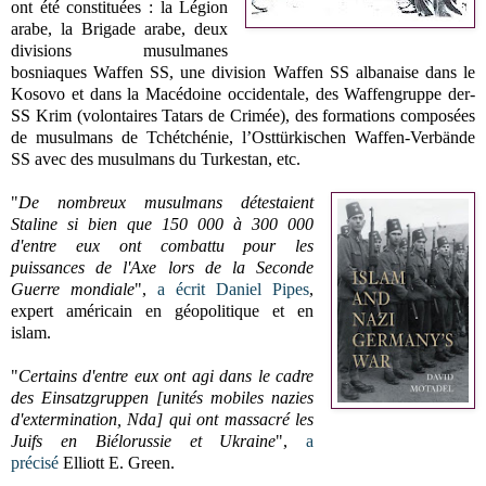
ont été constituées : la Légion
arabe, la Brigade arabe, deux
divisions musulmanes
bosniaques Waffen SS, une division Waffen SS albanaise dans le
Kosovo et dans la Macédoine occidentale, des Waffengruppe der-
SS Krim (volontaires Tatars de Crimée), des formations composées
de musulmans de Tchétchénie, l’Osttürkischen Waffen-Verbände
SS avec des musulmans du Turkestan, etc.
"
De nombreux musulmans détestaient
Staline si bien que 150 000 à 300 000
d'entre eux ont combattu pour les
puissances de l'Axe lors de la Seconde
Guerre mondiale
",
a écrit
Daniel Pipes
,
expert américain en géopolitique et en
islam.
"
Certains d'entre eux ont agi dans le cadre
des Einsatzgruppen [unités mobiles nazies
d'extermination, Nda] qui ont massacré les
Juifs en Biélorussie et Ukraine
",
a
précisé
Elliott E. Green.