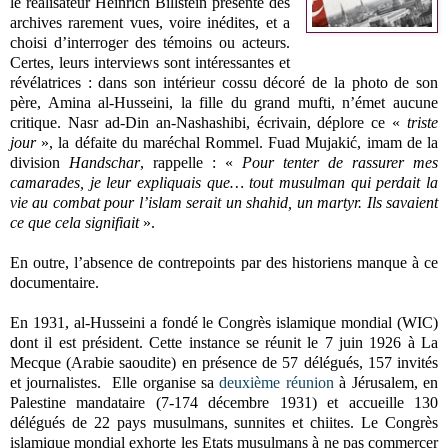
le réalisateur Heinrich Billstein présente des
archives rarement vues, voire inédites, et a
choisi d’interroger des témoins ou acteurs.
Certes, leurs interviews sont intéressantes et
révélatrices : dans son intérieur cossu décoré de la photo de son
père, Amina al-Husseini, la fille du grand mufti, n’émet aucune
critique. Nasr ad-Din an-Nashashibi, écrivain, déplore ce «
triste
jour
», la défaite du maréchal Rommel. Fuad Mujakić, imam de la
division
Handschar
, rappelle : «
Pour tenter de rassurer mes
camarades, je leur expliquais que… tout musulman qui perdait la
vie au combat pour l’islam serait un shahid, un martyr. Ils savaient
ce que cela
signifiait
».
En outre, l’absence de contrepoints par des historiens manque à ce
documentaire.
En 1931, al-Husseini a fondé le Congrès islamique mondial (WIC)
dont il est président. Cette instance se réunit le 7 juin 1926 à La
Mecque (Arabie saoudite) en présence de 57 délégués, 157 invités
et journalistes. Elle organise sa
deuxième réunion
à Jérusalem, en
Palestine mandataire (7-174 décembre 1931) et accueille 130
délégués de 22 pays musulmans, sunnites et chiites. Le Congrès
islamique mondial exhorte les Etats musulmans à ne pas commercer