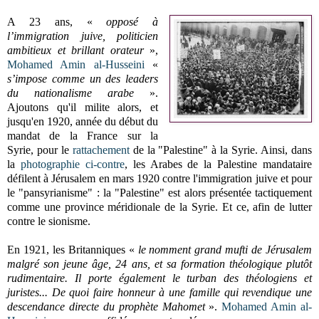
A 23 ans, «
opposé à
l’immigration juive, politicien
ambitieux et brillant orateur
»,
Mohamed Amin al-Husseini
«
s’impose comme un des leaders
du nationalisme arabe
».
Ajoutons qu'il milite alors, et
jusqu'en 1920, année du début du
mandat de la France sur la
Syrie, pour le
rattachement
de la "Palestine" à la Syrie. Ainsi, dans
la
photographie ci-contre
, les Arabes de la Palestine mandataire
défilent à Jérusalem en mars 1920 contre l'immigration juive et pour
le "pansyrianisme" : la "Palestine" est alors présentée tactiquement
comme une province méridionale de la Syrie. Et ce, afin de lutter
contre le sionisme.
En 1921, les Britanniques «
le nomment grand mufti de Jérusalem
malgré son jeune âge, 24 ans, et sa formation théologique plutôt
rudimentaire. Il porte également le turban des théologiens et
juristes... De quoi faire honneur à une famille qui revendique une
descendance directe du prophète Mahomet
».
Mohamed Amin al-