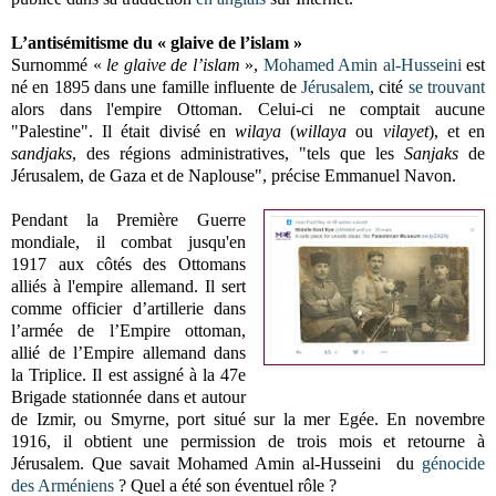
L’antisémitisme du « glaive de l’islam »
Surnommé «
le glaive de l’islam
»,
Mohamed Amin al-Husseini
est
né en 1895 dans une famille influente de
Jérusalem
, cité
se trouvant
alors dans l'empire Ottoman. Celui-ci ne comptait aucune
"Palestine". Il était divisé en
wilaya
(
willaya
ou
vilayet
), et en
sandjaks
, des régions administratives, "tels que les
Sanjaks
de
Jérusalem, de Gaza et de Naplouse", précise Emmanuel Navon.
Pendant la Première Guerre
mondiale, il combat jusqu'en
1917 aux côtés des Ottomans
alliés à l'empire allemand. Il sert
comme officier d’artillerie dans
l’armée de l’Empire ottoman,
allié de l’Empire allemand dans
la Triplice. Il est assigné à la 47e
Brigade stationnée dans et autour
de Izmir, ou Smyrne, port situé sur la mer Egée. En novembre
1916, il obtient une permission de trois mois et retourne à
Jérusalem. Que savait Mohamed Amin al-Husseini du
génocide
des Arméniens
? Quel a été son éventuel rôle ?