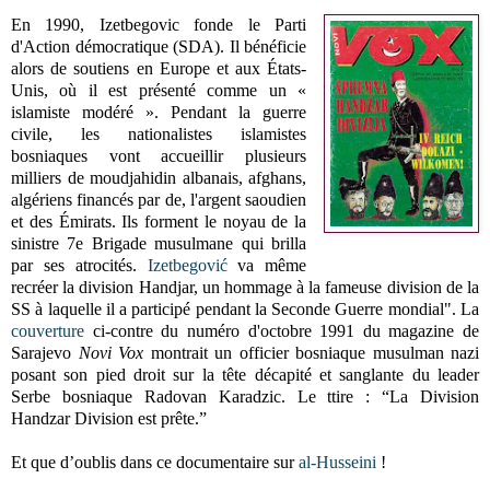
En 1990, Izetbegovic fonde le Parti
d'Action démocratique (SDA). Il bénéficie
alors de soutiens en Europe et aux États-
Unis, où il est présenté comme un «
islamiste modéré ». Pendant la guerre
civile, les nationalistes islamistes
bosniaques vont accueillir plusieurs
milliers de moudjahidin albanais, afghans,
algériens financés par de, l'argent saoudien
et des Émirats. Ils forment le noyau de la
sinistre 7e Brigade musulmane qui brilla
par ses atrocités.
Izetbegović
va même
recréer la division Handjar, un hommage à la fameuse division de la
SS à laquelle il a participé pendant la Seconde Guerre mondial". La
couverture
ci-contre du numéro d'octobre 1991 du magazine de
Sarajevo
Novi Vox
montrait un officier bosniaque musulman nazi
posant son pied droit sur la tête décapité et sanglante du leader
Serbe bosniaque Radovan Karadzic. Le ttire : “La Division
Handzar Division est prête.”
Et que d’oublis dans ce documentaire sur
al-Husseini
!