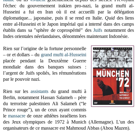
l'échec du gouvernement irakien pro-nazi, la grand mufti al-
Husseini a fui en Iran où il est accueilli par la délégation
diplomatique... japonaise, puis il se rend en Italie.
Quid
des liens
entre al-Husseini et le Japon impérial qui a interné dans des camps
établis dans sa "sphère de coprospérité" des
Juifs
notamment des
Indes orientales néerlandaises, dénommées maintenant Indonésie.
Rien sur l’origine de la fortune personnelle
– or et dollars – du
grand mufti al-Husseini
placée pendant la Deuxième Guerre
mondiale dans des banques suisses :
l’argent de Juifs spoliés, les rémunérations
par le pouvoir nazi.
Rien sur les
assistants
du grand mufti à
Berlin, notamment Hassan Salameh – père
du terroriste palestinien Ali Salameh (“le
Prince rouge”), un de ceux ayant commis
le
massacre
de onze athlètes israéliens lors
des Jeux olympiques de 1972 à Munich (Allemagne). L'un des
organisateurs de ce massacre est Mahmoud Abbas (Abou Mazen).