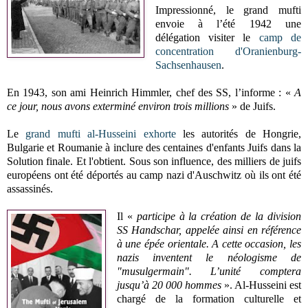
Impressionné, le grand mufti
envoie à l’été 1942 une
délégation visiter le
camp de
concentration d'Oranienburg-
Sachsenhausen
.
En 1943, son ami Heinrich Himmler, chef des SS, l’informe : «
A
ce jour, nous avons exterminé environ trois
millions
» de Juifs.
Le
grand mufti
al-Husseini
exhorte
les autorités de Hongrie,
Bulgarie et Roumanie à inclure des centaines d'enfants Juifs dans la
Solution finale. Et l'obtient. Sous son influence, des milliers de juifs
européens ont été déportés au camp nazi d'Auschwitz où ils ont été
assassinés.
Il «
participe à la création de la division
SS Handschar, appelée ainsi en référence
à une épée orientale.
A cette occasion, les
nazis inventent le néologisme de
"musulgermain". L’unité comptera
jusqu’à 20 000 hommes
». Al-Husseini est
chargé de la formation culturelle et