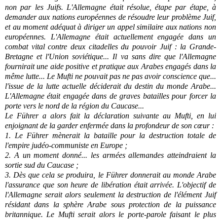
non par les Juifs. L'Allemagne était résolue, étape par étape, à
demander aux nations européennes de résoudre leur problème Juif,
et au moment adéquat à diriger un appel similaire aux nations non
européennes. L'Allemagne était actuellement engagée dans un
combat vital contre deux citadelles du pouvoir Juif : la Grande-
Bretagne et l'Union soviétique... Il va sans dire que l'Allemagne
fournirait une aide positive et pratique aux Arabes engagés dans la
même lutte... Le Mufti ne pouvait pas ne pas avoir conscience que...
l'issue de la lutte actuelle déciderait du destin du monde Arabe...
L'Allemagne était engagée dans de graves batailles pour forcer la
porte vers le nord de la région du Caucase...
Le Führer a alors fait la déclaration suivante au Mufti, en lui
enjoignant de la garder enfermée dans la profondeur de son cœur :
1. Le Führer mènerait la bataille pour la destruction totale de
l'empire judéo-communiste en Europe ;
2. A un moment donné... les armées allemandes atteindraient la
sortie sud du Caucase ;
3. Dès que cela se produira, le
Führer
donnerait au monde Arabe
l'assurance que son heure de libération était arrivée. L'objectif de
l'Allemagne serait alors seulement la destruction de l'élément Juif
résidant dans la sphère Arabe sous protection de la puissance
britannique. Le Mufti serait alors le porte-parole faisant le plus