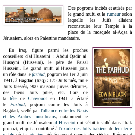
Des pogroms incités et attisés par
le grand mufti et la
rumeur
selon
laquelle les Juifs allaient
reconstruire leur Temple à la
place de la mosquée al-Aqsa à
Jérusalem, alors en Palestine mandataire.
En Iraq, figure parmi les proches
conseillers d'al-Husseini :
Abdul-Qadir al-
Husayni (Husseini), le père de Faisal
Husseini.
Le grand mufti al-Husseini joua
un rôle dans le
farhud,
pogrom les 1er-2 juin
1941, à Bagdad (Iraq) : 175 Juifs tués, mille
Juifs blessés, 900 maisons juives détruites,
des biens Juifs pillés, etc. L
ors de
la
fête
de
Chavouot
en 1941 a éclaté
le
Farhud
, pogrom contre les Juifs à
Bagdad, scellé par
l'alliance entre les Nazis
et les Arabes musulmans
, notamment le
grand mufti de Jérusalem
al Husseini
qui s'était installé dans l'Irak
pronazi, et qui a contribué à
l'exode des Juifs irakiens
de
leur terre
natale
où ils
vivaient
généralement
depuis des siècles. Prévoyant