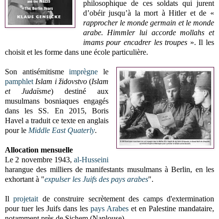
philosophique de ces soldats qui jurent
d’obéir jusqu’à la mort à Hitler et de «
rapprocher le monde germain et le monde
arabe. Himmler lui accorde mollahs et
imams pour encadrer les
troupes
». Il les
choisit et les forme dans une école particulière.
Son antisémitisme
imprègne
le
pamphlet
Islam i židovstvo
(
Islam
et Judaïsme
) destiné aux
musulmans bosniaques engagés
dans les SS. En 2015, Boris
Havel a traduit ce texte en anglais
pour le
Middle East Quaterly
.
Allocation mensuelle
Le 2 novembre 1943,
al-Husseini
harangue des milliers de manifestants musulmans à Berlin, en les
exhortant à "
expulser les Juifs des pays arabes
".
Il
projetait
de construire secrètement des camps d'extermination
pour tuer les Juifs dans les
pays Arabes
et en Palestine mandataire,
notamment près de Sichem (Naplouse).