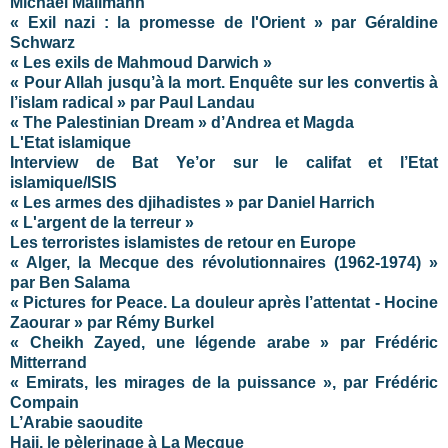
Michael Mallmann
« Exil nazi : la promesse de l'Orient » par Géraldine
Schwarz
« Les exils de Mahmoud Darwich »
« Pour Allah jusqu’à la mort. Enquête sur les convertis à
l’islam radical » par Paul Landau
« The Palestinian Dream » d’Andrea et Magda
L'Etat islamique
Interview de Bat Ye’or sur le califat et l’Etat
islamique/ISIS
« Les armes des djihadistes » par Daniel Harrich
« L'argent de la terreur »
Les terroristes islamistes de retour en Europe
« Alger, la Mecque des révolutionnaires (1962-1974) »
par Ben Salama
« Pictures for Peace. La douleur après l’attentat - Hocine
Zaourar » par Rémy Burkel
« Cheikh Zayed, une légende arabe » par Frédéric
Mitterrand
« Emirats, les mirages de la puissance », par Frédéric
Compain
L’Arabie saoudite
Hajj, le pèlerinage à La Mecque