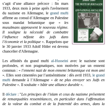
s’agit d’une alliance précoce : fin mars
1933, deux mois à peine après l'avènement
du nazisme en Allemagne, le
grand mufti
affirme au consul d’Allemagne en Palestine
sous mandat britannique que «
les
musulmans approuvent le nouveau régime.
Il souligne la nécessité de combattre
l’influence néfaste des juifs dans
l’économie et la politique
». Rappelons que
le 30 janvier 1933 Adolf Hitler est devenu
chancelier d'Allemagne.
Les affinités du grand mufti
al-Husseini
avec le nazisme sont
profondes, et non pragmatiques, non motivées par un ennemi
commun : «
l’ennemi nazi de mon ennemi britannique est mon ami
». Elles sont cimentées par l’antisémitisme : dès avril 1933,
le grand
mufti
demande à l’Allemagne «
de ne plus envoyer ses Juifs en
Palestine
». Il souhaite «
bâtir une alliance durable
».
Il
déclare
: "
Les principes de l’islam et ceux du nazisme présentent
de remarquables ressemblances, en particulier dans l’affirmation
de la valeur du combat et de la fraternité des armes, dans la