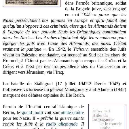
dans l’armée britannique, soldat
de la Brigade juive, s’est engagé
en mai 1941 «
parce que les
Nazis persécutaient nos familles en Europe et qu’il fallait que
quelqu’un s’oppose à ces criminels, alors que les Allemands étaient
à l’apogée de leur pouvoir. Seuls les Britanniques combattaient
alors les Nazis… Les Arabes aiguisaient déjà leurs couteaux pour
égorger les juifs avec l’aide des Allemands, des nazis. C’était
vraiment la panique
». En 1942, le
Yichouv
, ensemble des Juifs
vivant en Palestine mandataire, est menacé au Sud par les chars de
Rommel, à l’Ouest par les Allemands qui occupent la Grèce et la
Crète, et à l’Est par des troupes allemandes du Caucase qui se
dirigent vers Jérusalem, via l’Iraq.
La bataille de Stalingrad (17 juillet 1942-2 février 1943) et
l’offensive victorieuse du général Montgomery à al-Alamein (1942)
marquent des défaites capitales du IIIe Reich.
Parrain de l’Institut central islamique de
Berlin, le
grand mufti
voit son
utilité croître
pour les Nazis. Il «
prêche la guerre sainte
contre les Juifs à la
radio allemande
. Il