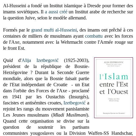
Al-Husseini a fondé un Institut islamique à Dresde pour former des
imams soviétiques. Il
a aussi créé
un Institut arabe de recherche sur
la question Juive, selon le modèle allemand.
Formés par le
grand mufti al-Husseini
, des imams ont prêché à ces
centaines de milliers de musulmans ayant
combattu
avec les forces
de l'Axe, notamment avec la Wehrmacht contre l'Armée rouge sur
le front Est.
Quid
d'
Alija Izetbegović
(1925-2003),
président de la république de Bosnie-
Herzégovine ? Durant la Seconde Guerre
mondiale, alors que la Bosnie faisait partie
de l'Etat indépendant de Croatie - un Etat
dans l'orbite des Forces de l'Axe - proclamé
en 1941 par les Oustachis (Insurgés),
fascistes et antisémites croates,
Izetbegović
a
rejoint les rangs du mouvement panislamiste
Les Jeunes musulmans (
Mladi Muslimani
).
Quand cette organisation se divise sur la
question de soutenir les partisans
communistes yougoslaves ou la Division Waffen-SS Handschar,