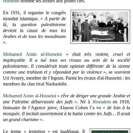
Husseini
nomme ses affidés aux postes clés.
En 1931, il organise le congrès
mondial islamique. «
A partir de
là, la question palestinienne
devient la cause de tous les
Arabes et de tous les musulmans
».
Mohamed Amin al-Husseini
«
était très violent, cruel et
impitoyable. Il a tué tous ses rivaux au sein de la société
palestinienne. Il considérait toute opinion différente de la sienne
comme une trahison et y répondait par la violence
», se souvient
Uri Avnery, membre de l’Irgoun. Parmi les rivaux d'al-Husseini : les
membres du clan rival Nashashibi.
Mohamed Amin al-Husseini
«
rêve de diriger une grande Arabie et
une Palestine débarrassée des
juifs
». Né à
Jérusalem
en 1918,
émissaire de l’Agence juive, Aharon Cohen l’a vu «
de loin à la
mosquée. Il incitait ouvertement à la haine contre les Juifs… Il avait
un grand
charisme
».
Le terme «
tentation
» est inadéquat. Il