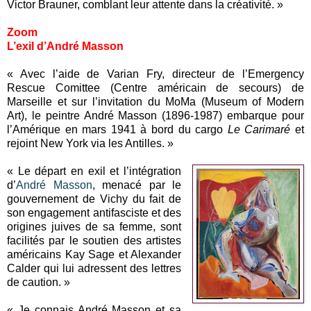
Victor Brauner, comblant leur attente dans la créativité. »
Zoom
L’exil d’André Masson
« Avec l’aide de Varian Fry, directeur de l’Emergency
Rescue Comittee (Centre américain de secours) de
Marseille et sur l’invitation du MoMa (Museum of Modern
Art), le peintre André Masson (1896-1987) embarque pour
l’Amérique en mars 1941 à bord du cargo
Le Carimaré
et
rejoint New York via les Antilles. »
« Le départ en exil et l’intégration
d’
André Masson
, menacé par le
gouvernement de Vichy du fait de
son engagement antifasciste et des
origines juives de sa femme, sont
facilités par le soutien des artistes
américains Kay Sage et Alexander
Calder qui lui adressent des lettres
de caution. »
« Je connais André Masson et sa