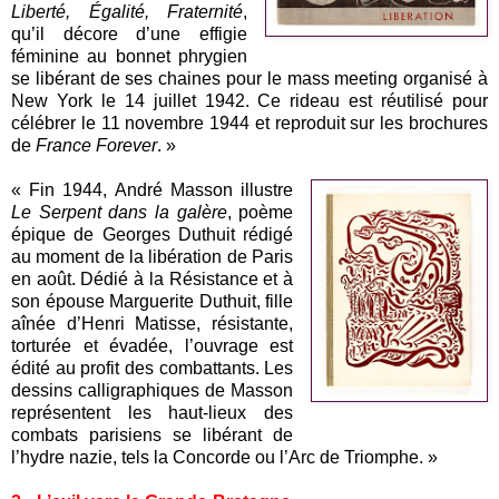
Liberté, Égalité, Fraternité
,
qu’il décore d’une effigie
féminine au bonnet phrygien
se libérant de ses chaines pour le mass meeting organisé à
New York le 14 juillet 1942. Ce rideau est réutilisé pour
célébrer le 11 novembre 1944 et reproduit sur les brochures
de
France Forever
. »
« Fin 1944, André Masson illustre
Le Serpent dans la galère
, poème
épique de Georges Duthuit rédigé
au moment de la libération de Paris
en août. Dédié à la Résistance et à
son épouse Marguerite Duthuit, fille
aînée d’Henri Matisse, résistante,
torturée et évadée, l’ouvrage est
édité au profit des combattants. Les
dessins calligraphiques de Masson
représentent les haut-lieux des
combats parisiens se libérant de
l’hydre nazie, tels la Concorde ou l’Arc de Triomphe. »