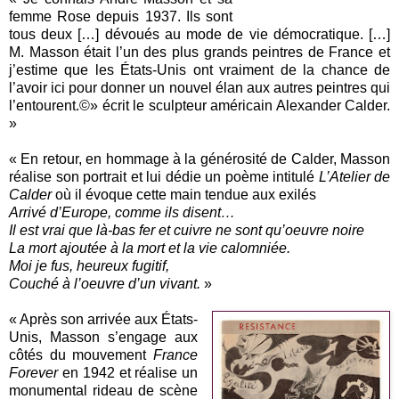
femme Rose depuis 1937. Ils sont
tous deux […] dévoués au mode de vie démocratique. […]
M. Masson était l’un des plus grands peintres de France et
j’estime que les États-Unis ont vraiment de la chance de
l’avoir ici pour donner un nouvel élan aux autres peintres qui
l’entourent.©» écrit le sculpteur américain Alexander Calder.
»
« En retour, en hommage à la générosité de Calder, Masson
réalise son portrait et lui dédie un poème intitulé
L’Atelier de
Calder
où il évoque cette main tendue aux exilés
Arrivé d’Europe, comme ils disent…
Il est vrai que là-bas fer et cuivre ne sont qu’oeuvre noire
La mort ajoutée à la mort et la vie calomniée.
Moi je fus, heureux fugitif,
Couché à l’oeuvre d’un vivant.
»
« Après son arrivée aux États-
Unis, Masson s’engage aux
côtés du mouvement
France
Forever
en 1942 et réalise un
monumental rideau de scène