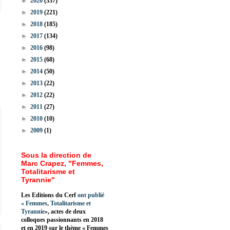
►
2020
(337)
►
2019
(221)
►
2018
(185)
►
2017
(134)
►
2016
(98)
►
2015
(68)
►
2014
(50)
►
2013
(22)
►
2012
(22)
►
2011
(27)
►
2010
(10)
►
2009
(1)
Sous la direction de
Marc Crapez, "Femmes,
Totalitarisme et
Tyrannie"
Les Editions du Cerf
ont publié
«
Femmes, Totalitarisme et
Tyrannie
», actes de deux
colloques passionnants en 2018
et en 2019 sur le thème « Femmes