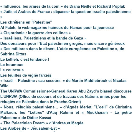
« Influence, les armes de la com » de Diana Neille et Richard Poplak
« Juifs et Arabes de France : dépasser la question israélo-palestinienne
»
Les chrétiens en "Palestine"
Al-Fateh, le webmagazine haineux du Hamas pour la jeunesse
« Cisjordanie : la guerre des collines »
« Israéliens, Palestiniens et la bande de Gaza »
Des donateurs pour l’Etat palestinien grugés, mais encore généreux
« Des milliards dans le désert. L'aide européenne en Palestine », de
Sabrina Dittus
Le keffieh, c’est tendance !
Le houmous
Le couscous
Les feuilles de vigne farcies
« Israël – Palestine : eau secours » de Martin Middlebrook et Nicolas
Wild
The UNRWA Commissioner-General Karen Abu Zayd’s biased discourse
L’UNRWA (Office de secours et de travaux des Nations unies pour les
réfugiés de Palestine dans le Proche-Orient)
« Nous, réfugiés palestiniens... » d’Agnès Merlet, "L'oeil" de Christina
Malkoun, les "Lettres" d'Atiq Rahimi et « Moukhaïam - La petite
Palestine » de Didier Kassaï
« The Palestinian Dream » d’Andrea et Magda
Les Arabes de « Jérusalem-Est »