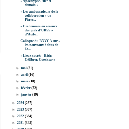
« Apocalypse. Hier et
demain »
« Les ambassadeurs de la
collaboration » de
Pierre...
« Des femmes au secours
des juifs d’URSS »
d’Aoife...
Colloque du BNVCA sur «
les nouveaux habits de
l'a...
« Lieux sacrés - Bâtir,
Célébrer, Coexister »
►
mai
(21)
►
avril
(16)
►
mars
(18)
►
février
(22)
►
janvier
(19)
►
2024
(237)
►
2023
(307)
►
2022
(384)
►
2021
(345)