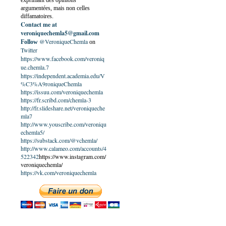
exprimant des opinions
argumentées, mais non celles
diffamatoires.
Contact me at
veroniquechemla5@gmail.com
@VeroniqueChemla
Follow
on
Twitter
https://www.facebook.com/veroniq
ue.chemla.7
https://independent.academia.edu/V
%C3%A9roniqueChemla
https://issuu.com/veroniquechemla
https://fr.scribd.com/chemla-3
http://fr.slideshare.net/veroniqueche
mla7
http://www.youscribe.com/veroniqu
echemla5/
https://substack.com/@vchemla/
http://www.calameo.com/accounts/4
522342
https://www.instagram.com/
veroniquechemla/
https://vk.com/veroniquechemla