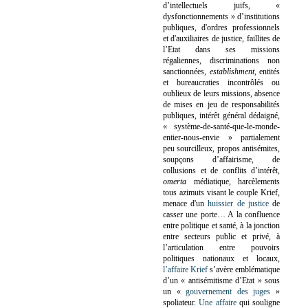
d’intellectuels juifs, «
dysfonctionnements » d’institutions
publiques, d'ordres professionnels
et d'auxiliaires de justice, faillites de
l’Etat dans ses missions
régaliennes, discriminations non
sanctionnées,
establishment
, entités
et bureaucraties incontrôlés ou
oublieux de leurs missions, absence
de mises en jeu de responsabilités
publiques, intérêt général dédaigné,
« système-de-santé-que-le-monde-
entier-nous-envie » partialement
peu sourcilleux, propos antisémites,
soupçons d’affairisme, de
collusions et de conflits d’intérêt,
omerta
médiatique, harcèlements
tous azimuts visant le couple Krief,
menace d'un
huissier de justice
de
casser une porte…
A la confluence
entre politique et santé, à la jonction
entre secteurs public et privé, à
l’articulation entre pouvoirs
politiques nationaux et locaux,
l’affaire Krief
s’avère emblématique
d’un « antisémitisme d’Etat » sous
un «
gouvernement des juges
»
spoliateur.
Une affaire
qui souligne