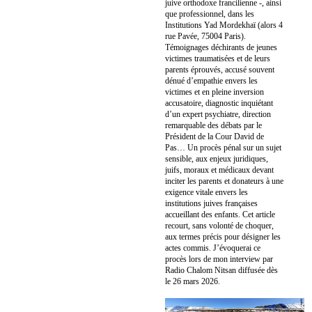
juive orthodoxe francilienne -, ainsi
que professionnel, dans les
Institutions Yad Mordekhaï (alors 4
rue Pavée, 75004 Paris).
Témoignages déchirants de jeunes
victimes traumatisées et de leurs
parents éprouvés, accusé souvent
dénué d’empathie envers les
victimes et en pleine inversion
accusatoire, diagnostic inquiétant
d’un expert psychiatre, direction
remarquable des débats par le
Président de la Cour David de
Pas… Un procès pénal sur un sujet
sensible, aux enjeux juridiques,
juifs, moraux et médicaux devant
inciter les parents et donateurs à une
exigence vitale envers les
institutions juives françaises
accueillant des enfants. Cet article
recourt, sans volonté de choquer,
aux termes précis pour désigner les
actes commis. J’évoquerai ce
procès lors de mon interview par
Radio Chalom Nitsan diffusée dès
le 26 mars 2026.