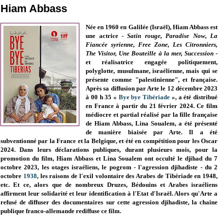
Hiam Abbass
Née en 1960 en Galilée (Israël), Hiam Abbass est
une actrice -
Satin rouge, Paradise Now, La
Fiancée syrienne, Free Zone, Les Citronniers,
The Visitor, Une Bouteille à la mer, Succession
-
et réalisatrice engagée politiquement,
polyglotte,
musulmane,
israélienne, mais qui se
présente comme "palestinienne", et française.
Après sa diffusion par Arte le 12 décembre 2023
à 00 h 35 «
Bye bye Tibériade
», a été distribué
en France à partir du
21 février 2024. Ce
film
médiocre et partial réalisé par la fille française
de
Hiam Abbass
, Lina Soualem, a été présenté
de manière biaisée par Arte. Il a été
subventionné par la France et la Belgique, et été en compétition pour les Oscar
2024. Dans leurs déclarations publiques, durant plusieurs mois, pour la
promotion du film,
Hiam Abbass et
Lina Soualem ont occulté le djihad du 7
octobre 2023, les otages israéliens, le pogrom - l'agression djihadiste - du
2
octobre
1938
,
les raisons de l'exil volontaire des Arabes de Tibériade en 1948,
etc. Et ce, alors que de nombreux Druzes, Bédouins et Arabes israéliens
affirment leur solidarité et leur identification à l'Etat d'Israël. Alors qu'Arte a
refusé de diffuser des documentaires sur cette agression djihadiste, la chaine
publique franco-allemande rediffuse ce film.