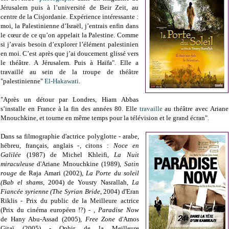
Jérusalem puis à l’université de Beir Zeit, au
centre de la Cisjordanie. Expérience intéressante :
moi, la Palestinienne d’Israël, j’entrais enfin dans
le cœur de ce qu’on appelait la Palestine. Comme
si j’avais besoin d’explorer l’élément palestinien
en moi. C’est après que j’ai doucement glissé vers
le théâtre. A Jérusalem. Puis à Haïfa". Elle
a
travaillé au sein de la troupe de théâtre
"palestinienne"
El-Hakawati
.
"Après un détour par Londres, Hiam Abbas
s’installe en France à la fin des années 80. Elle
travaille
au théâtre avec Ariane
Mnouchkine, et tourne en même temps pour la télévision et le grand écran".
Dans sa filmographie d'actrice polyglotte
- arabe,
hébreu, français, anglais -
, citons :
Noce en
Galilée
(
1987)
de Michel Khleifi,
La Nuit
miraculeuse
d'Ariane Mnouchkine (1989)
,
Satin
rouge
de Raja Amari (2002)
,
La Porte du soleil
(Bab el shams
, 2004) de Yousry Nasrallah,
La
Fiancée syrienne (The Syrian Bride
, 2004) d'Eran
Riklis - Prix du public de la Meilleure actrice
(Prix du cinéma européen !?) - ,
Paradise Now
de
Hany Abu-Assad (2005)
, Free Zone
d'Amos
Gitaï (2005) -
Ophir de la Meilleure