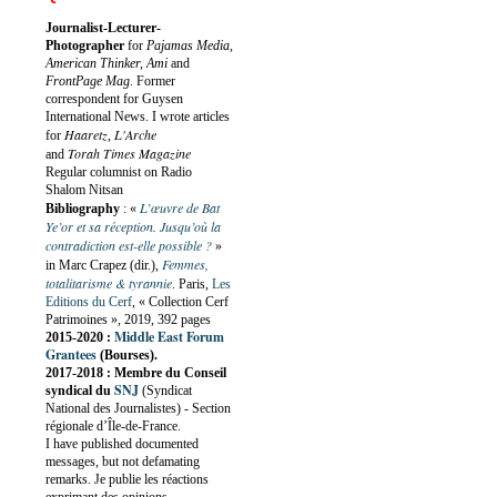
Journalist-Lecturer-
Photographer
for
Pajamas Media,
American Thinker, Ami
and
FrontPage Mag
. Former
correspondent for Guysen
International News. I wrote articles
Haaretz
L'Arche
for
,
Torah Times Magazine
and
Regular columnist on Radio
Shalom Nitsan
L’œuvre de Bat
Bibliography
:
«
Ye’or et sa réception. Jusqu’où la
contradiction est-elle possible ?
»
Femmes,
in Marc Crapez (dir.),
totalitarisme & tyrannie
. Paris,
Les
Editions du Cerf
, « Collection Cerf
Patrimoines », 2019, 392 pages
Middle East Forum
2015-2020 :
Grantees
(Bourses).
2017-2018 : Membre du Conseil
SNJ
syndical du
(Syndicat
National des Journalistes) - Section
régionale d’Île-de-France.
I have published documented
messages, but not defamating
remarks. Je publie les réactions