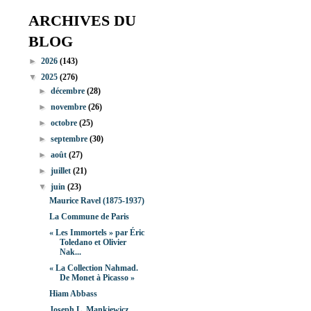
ARCHIVES DU
BLOG
►
2026
(143)
▼
2025
(276)
►
décembre
(28)
►
novembre
(26)
►
octobre
(25)
►
septembre
(30)
►
août
(27)
►
juillet
(21)
▼
juin
(23)
Maurice Ravel (1875-1937)
La Commune de Paris
« Les Immortels » par Éric
Toledano et Olivier
Nak...
« La Collection Nahmad.
De Monet à Picasso »
Hiam Abbass
Joseph L. Mankiewicz