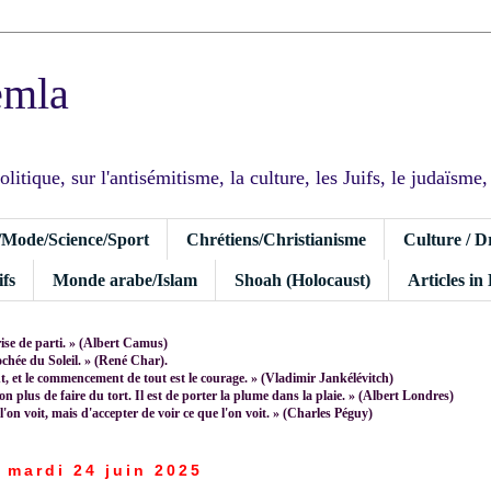
emla
tique, sur l'antisémitisme, la culture, les Juifs, le judaïsme, I
/Mode/Science/Sport
Chrétiens/Christianisme
Culture / D
fs
Monde arabe/Islam
Shoah (Holocaust)
Articles in
rise de parti. » (Albert Camus)
rochée du Soleil. » (René Char).
 et le commencement de tout est le courage. » (Vladimir Jankélévitch)
non plus de faire du tort. Il est de porter la plume dans la plaie. » (Albert Londres)
 l'on voit, mais d'accepter de voir ce que l'on voit. » (Charles Péguy)
mardi 24 juin 2025