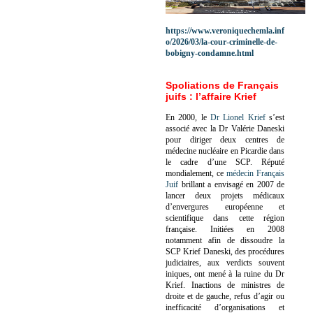
https://www.veroniquechemla.inf
o/2026/03/la-cour-criminelle-de-
bobigny-condamne.html
Spoliations de Français
juifs : l’affaire Krief
En 2000, le
Dr Lionel Krief
s’est
associé avec la Dr Valérie Daneski
pour diriger deux centres de
médecine nucléaire en Picardie dans
le cadre d’une SCP.
Réputé
mondialement, ce
médecin Français
Juif
brillant a envisagé en 2007 de
lancer deux projets médicaux
d’envergures européenne et
scientifique dans cette région
française.
Initiées en 2008
notamment afin de dissoudre la
SCP Krief Daneski, des procédures
judiciaires, aux verdicts souvent
iniques, ont mené à la ruine du Dr
Krief.
Inactions de ministres de
droite et de gauche, refus d’agir ou
inefficacité d’organisations et