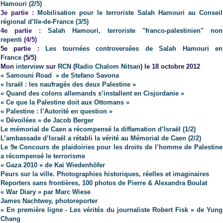
Hamouri (2/5)
3e partie :
Mobilisation pour le terroriste Salah Hamouri au Conseil
régional d’Ile-de-France (3/5)
4e partie :
Salah Hamouri, terroriste "franco-palestinien" non
repenti
(4/5)
5e partie :
Les tournées controversées de Salah Hamouri en
France
(5/5)
Mon
interview
sur
RCN
(
Radio Chalom Nitsan
) le 18 octobre 2012
« Samouni Road » de Stefano Savona
« Israël : les naufragés des deux Palestine »
« Quand des colons allemands s’installent en Cisjordanie »
« Ce que la Palestine doit aux Ottomans »
« Palestine : l’Autorité en question »
« Dévoilées » de Jacob Berger
Le mémorial de Caen a récompensé la diffamation d’Israël (1/2)
L’ambassade d’Israël a rétabli la vérité au Mémorial de Caen (2/2)
Le 9e Concours de plaidoiries pour les droits de l’homme de Palestine
a récompensé le terrorisme
« Gaza 2010 » de Kai Wiedenhöfer
Peurs sur la ville. Photographies historiques, réelles et imaginaires
Reporters sans frontières, 100 photos de Pierre & Alexandra Boulat
« War Diary » par Marc Wiese
James Nachtwey, photoreporter
« En première ligne - Les vérités du journaliste Robert Fisk » de Yung
Chang