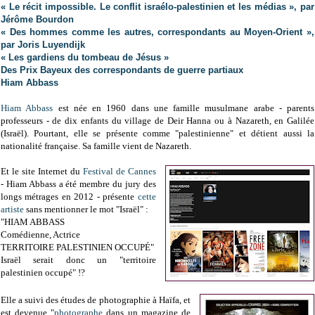
« Le récit impossible. Le conflit israélo-palestinien et les médias », par
Jérôme Bourdon
« Des hommes comme les autres, correspondants au Moyen-Orient »,
par Joris Luyendijk
« Les gardiens du tombeau de Jésus »
Des Prix Bayeux des correspondants de guerre partiaux
Hiam Abbass
Hiam Abbass
est née en 1960 dans une famille musulmane arabe - parents
professeurs - de dix enfants du village de Deir Hanna ou à Nazareth, en Galilée
(Israël). Pourtant, elle se présente comme
"palestinienne" et détient aussi la
nationalité française. Sa famille vient de Nazareth.
Et le site Internet du
Festival de Cannes
- Hiam Abbass a été membre du jury des
longs métrages en 2012 - présente
cette
artiste
sans mentionner le mot "Israël" :
"
HIAM ABBASS
Comédienne, Actrice
TERRITOIRE PALESTINIEN OCCUPÉ"
Israël serait donc un "territoire
palestinien occupé" !?
Elle a suivi des études de photographie à Haïfa, et
est devenue "
photographe
dans un magazine de