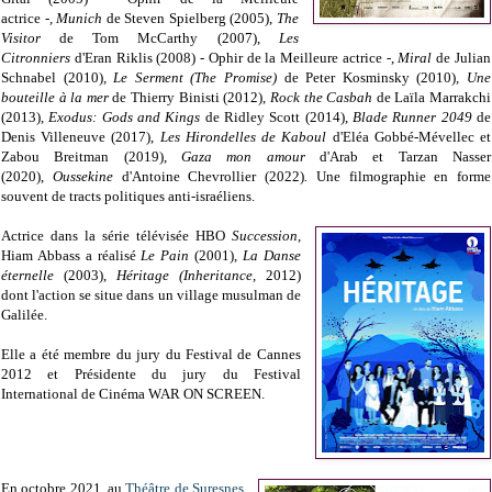
actrice
-
,
Munich
de Steven Spielberg (2005),
The
Visitor
de Tom McCarthy (2007)
,
Les
Citronniers
d'Eran Riklis (2008) - Ophir de la Meilleure actrice -,
Miral
de Julian
Schnabel (2010)
,
Le Serment (The Promise)
de Peter Kosminsky (2010)
,
Une
bouteille à la mer
de Thierry Binisti (2012),
Rock the Casbah
de Laïla Marrakchi
(2013),
Exodus: Gods and Kings
de Ridley Scott (2014),
Blade Runner 2049
de
Denis Villeneuve (2017),
Les Hirondelles de Kaboul
d'Eléa Gobbé-Mévellec et
Zabou Breitman (2019)
,
Gaza mon amour
d'Arab et Tarzan Nasser
(2020),
Oussekine
d'Antoine Chevrollier (2022)
.
Une filmographie en forme
souvent de tracts politiques anti-israéliens.
Actrice dans la série télévisée HBO
Succession
,
Hiam Abbass a réalisé
Le Pain
(2001),
La Danse
éternelle
(2003),
Héritage (Inheritance,
2012)
dont l'action se situe dans un village musulman de
Galilée.
Elle a été membre du jury du Festival de Cannes
2012 et Présidente du jury du Festival
International de Cinéma WAR ON SCREEN.
En octobre 2021, au
Théâtre de Suresnes