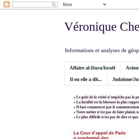
Véronique Ch
Informations et analyses de géopoli
Affaire al-Dura/Israël
Avion
Il ou elle a dit...
Judaïsme/Jui
« Le goût de la vérité n’empêche pas la p
« La lucidité est la blessure la plus rapp
« Il faut commencer par le commencement,
« Notre métier n’est pas de faire plaisir, 
« Le plus difficile n'est pas de dire ce que
La Cour d’appel de Paris
a condamné des