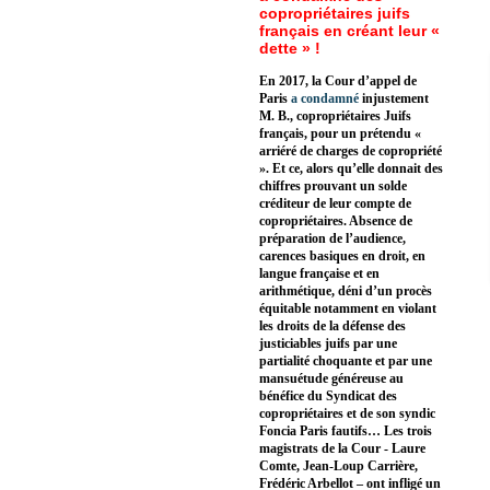
copropriétaires juifs
français en créant leur «
dette » !
En 2017, la Cour d’appel de
Paris
a condamné
injustement
M. B., copropriétaires Juifs
français, pour un prétendu «
arriéré de charges de copropriété
». Et ce, alors qu’elle donnait des
chiffres prouvant un solde
créditeur de leur compte de
copropriétaires. Absence de
préparation de l’audience,
carences basiques en droit, en
langue française et en
arithmétique, déni d’un procès
équitable notamment en violant
les droits de la défense des
justiciables juifs par une
partialité choquante et par une
mansuétude généreuse au
bénéfice du Syndicat des
copropriétaires et de son syndic
Foncia Paris fautifs… Les trois
magistrats de la Cour - Laure
Comte, Jean-Loup Carrière,
Frédéric Arbellot – ont infligé un