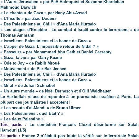
« L’Autre Jérusalem » par PeÅ Holmquist et Suzanne Khardalian
Mahmoud Darwich
« Le chanteur de Gaza » par Hany Abu-Assad
« L’Insulte » par Ziad Doueiri
« Des Palestiniens au Chili » d’Ana María Hurtado
« Les otages d’Entebbe - Le combat d’Israël contre le terrorisme » de
Thomas Ammann
« Israéliens, Palestiniens et la bande de Gaza »
« L’appel de Gaza. L'impossible retour de Nidal ? »
« Passeurs » par Mohammed Abu Geth et Daniel Carsenty
« Gaza, la vie » par Garry Keane
« Ode to Joy » de Rabih Mroué
« Mouvement » de Per Bak Jensen
« Des Palestiniens au Chili » d’Ana María Hurtado
« Israéliens, Palestiniens et la bande de Gaza »
« Miral » de Julian Schnabel
« Un autre monde » de Noël Dernesch et d'Olli Waldhauer
Le Hezbollah refuse de répondre à un journaliste israélien à Paris. La
plupart des journalistes l’acceptent !
« Les scouts d'al-Mahdi » de Bruno Ulmer
« Les Palestiniens : quel État ? »
« Les deux Palestine »
1ère partie :
Le
comédien
François Cluzet
désinforme sur Salah
Hamouri (1/5)
2e partie :
France 2 n’établit pas toute la vérité sur le terroriste Salah