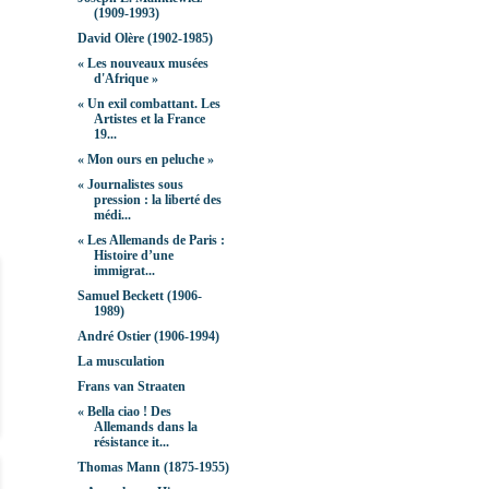
(1909-1993)
David Olère (1902-1985)
« Les nouveaux musées
d'Afrique »
« Un exil combattant. Les
Artistes et la France
19...
« Mon ours en peluche »
« Journalistes sous
pression : la liberté des
médi...
« Les Allemands de Paris :
Histoire d’une
immigrat...
Samuel Beckett (1906-
1989)
André Ostier (1906-1994)
La musculation
Frans van Straaten
« Bella ciao ! Des
Allemands dans la
résistance it...
Thomas Mann (1875-1955)