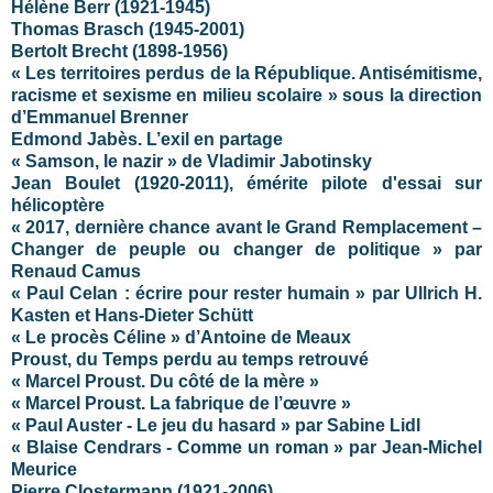
Hélène Berr (1921-1945)
Thomas Brasch (1945-2001)
Bertolt Brecht (1898-1956)
« Les territoires perdus de la République. Antisémitisme,
racisme et sexisme en milieu scolaire » sous la direction
d’Emmanuel Brenner
Edmond Jabès. L’exil en partage
« Samson, le nazir » de Vladimir Jabotinsky
Jean Boulet (1920-2011), émérite pilote d'essai sur
hélicoptère
« 2017, dernière chance avant le Grand Remplacement –
Changer de peuple ou changer de politique » par
Renaud Camus
« Paul Celan : écrire pour rester humain » par Ullrich H.
Kasten et Hans-Dieter Schütt
« Le procès Céline » d’Antoine de Meaux
Proust, du Temps perdu au temps retrouvé
« Marcel Proust. Du côté de la mère »
« Marcel Proust. La fabrique de l’œuvre »
« Paul Auster - Le jeu du hasard » par Sabine Lidl
« Blaise Cendrars - Comme un roman » par Jean-Michel
Meurice
Pierre Clostermann (1921-2006)