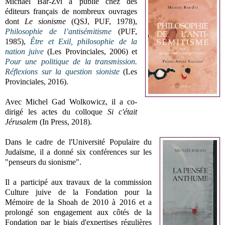
Michaël Bar-Zvi a publié chez des
éditeurs français de nombreux ouvrages
dont
Le sionisme
(QSJ, PUF, 1978),
Philosophie de l’antisémitisme
(PUF,
1985),
Être et Exil, philosophie de la
nation juive
(Les Provinciales, 2006) et
Pour une politique de la transmission.
Réflexions sur la question sioniste
(Les
Provinciales, 2016).
Avec Michel Gad Wolkowicz, il a co-
dirigé les actes du colloque
Si c'était
Jérusalem
(In Press, 2018).
Dans le cadre de l'Université Populaire du
Judaïsme, il a donné six conférences sur les
"penseurs du sionisme".
Il a participé aux travaux de la commission
Culture juive de la Fondation pour la
Mémoire de la Shoah de 2010 à 2016 et a
prolongé son engagement aux côtés de la
Fondation par le biais d'expertises régulières