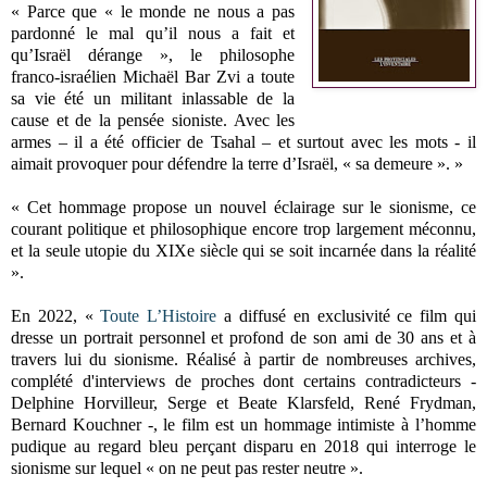
« Parce que « le monde ne nous a pas
pardonné le mal qu’il nous a fait et
qu’Israël dérange », le philosophe
franco-israélien Michaël Bar Zvi a toute
sa vie été un militant inlassable de la
cause et de la pensée sioniste. Avec les
armes – il a été officier de Tsahal – et surtout avec les mots - il
aimait provoquer pour défendre la terre d’Israël, « sa demeure ». »
« Cet hommage propose un nouvel éclairage sur le sionisme, ce
courant politique et philosophique encore trop largement méconnu,
et la seule utopie du XIXe siècle qui se soit incarnée dans la réalité
».
En 2022, «
Toute L’Histoire
a diffusé en exclusivité ce film qui
dresse un portrait personnel et profond de son ami de 30 ans et à
travers lui du sionisme. Réalisé à partir de nombreuses archives,
complété d'interviews de proches dont certains contradicteurs -
Delphine Horvilleur, Serge et Beate Klarsfeld, René Frydman,
Bernard Kouchner -, le film est un hommage intimiste à l’homme
pudique au regard bleu perçant disparu en 2018 qui interroge le
sionisme sur lequel « on ne peut pas rester neutre ».