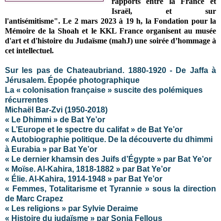
rapports entre la France et
Israël, et sur
l'antisémitisme"
. Le 2 mars 2023 à 19 h, la Fondation pour la
Mémoire de la Shoah et le KKL France organisent au musée
d'art et d'histoire du Judaïsme (mahJ) une soirée d’hommage à
cet intellectuel.
Sur les pas de Chateaubriand. 1880-1920 - De Jaffa à
Jérusalem. Épopée photographique
La « colonisation française » suscite des polémiques
récurrentes
Michaël Bar-Zvi (1950-2018)
« Le Dhimmi » de Bat Ye’or
« L’Europe et le spectre du califat » de Bat Ye’or
« Autobiographie politique. De la découverte du dhimmi
à Eurabia » par Bat Ye’or
« Le dernier khamsin des Juifs d’Égypte » par Bat Ye’or
« Moïse. Al-Kahira, 1818-1882 » par Bat Ye’or
« Élie. Al-Kahira, 1914-1948 » par Bat Ye’or
« Femmes, Totalitarisme et Tyrannie » sous la direction
de Marc Crapez
« Les religions » par Sylvie Deraime
« Histoire du judaïsme » par Sonia Fellous