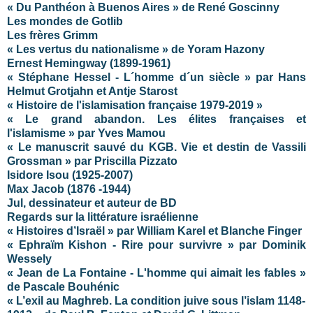
« Du Panthéon à Buenos Aires » de René Goscinny
Les mondes de Gotlib
Les frères Grimm
« Les vertus du nationalisme » de Yoram Hazony
Ernest Hemingway (1899-1961)
« Stéphane Hessel - L´homme d´un siècle » par Hans
Helmut Grotjahn et Antje Starost
« Histoire de l'islamisation française 1979-2019 »
« Le grand abandon. Les élites françaises et
l'islamisme » par Yves Mamou
« Le manuscrit sauvé du KGB. Vie et destin de Vassili
Grossman » par Priscilla Pizzato
Isidore Isou (1925-2007)
Max Jacob (1876 -1944)
Jul, dessinateur et auteur de BD
Regards sur la littérature israélienne
« Histoires d’Israël » par William Karel et Blanche Finger
« Ephraïm Kishon - Rire pour survivre » par Dominik
Wessely
« Jean de La Fontaine - L'homme qui aimait les fables »
de Pascale Bouhénic
« L’exil au Maghreb. La condition juive sous l’islam 1148-