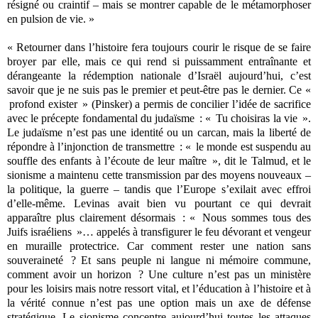
résigné ou craintif – mais se montrer capable de le métamorphoser
en pulsion de vie. »
« Retourner dans l’histoire fera toujours courir le risque de se faire
broyer par elle, mais ce qui rend si puissamment entraînante et
dérangeante la rédemption nationale d’Israël aujourd’hui, c’est
savoir que je ne suis pas le premier et peut-être pas le dernier. Ce «
profond exister » (Pinsker) a permis de concilier l’idée de sacrifice
avec le précepte fondamental du judaïsme : « Tu choisiras la vie ».
Le judaïsme n’est pas une identité ou un carcan, mais la liberté de
répondre à l’injonction de transmettre : « le monde est suspendu au
souffle des enfants à l’écoute de leur maître », dit le Talmud, et le
sionisme a maintenu cette transmission par des moyens nouveaux –
la politique, la guerre – tandis que l’Europe s’exilait avec effroi
d’elle-même. Levinas avait bien vu pourtant ce qui devrait
apparaître plus clairement désormais : « Nous sommes tous des
Juifs israéliens »… appelés à transfigurer le feu dévorant et vengeur
en muraille protectrice. Car comment rester une nation sans
souveraineté ? Et sans peuple ni langue ni mémoire commune,
comment avoir un horizon ? Une culture n’est pas un ministère
pour les loisirs mais notre ressort vital, et l’éducation à l’histoire et à
la vérité connue n’est pas une option mais un axe de défense
stratégique. Le sionisme concentre aujourd’hui toutes les attaques