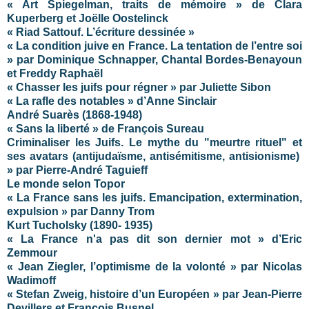
« Art Spiegelman, traits de mémoire » de Clara
Kuperberg et Joëlle Oostelinck
« Riad Sattouf. L’écriture dessinée »
« La condition juive en France. La tentation de l’entre soi
» par Dominique Schnapper, Chantal Bordes-Benayoun
et Freddy Raphaël
« Chasser les juifs pour régner » par Juliette Sibon
«
La rafle des notables
» d’Anne Sinclair
André Suarès (1868-1948)
« Sans la liberté » de François Sureau
Criminaliser les Juifs. Le mythe du "meurtre rituel" et
ses avatars (antijudaïsme, antisémitisme, antisionisme)
» par Pierre-André Taguieff
Le monde selon Topor
« La France sans les juifs. Emancipation, extermination,
expulsion » par Danny Trom
Kurt Tucholsky (1890- 1935)
« La France n'a pas dit son dernier mot » d’Eric
Zemmour
« Jean Ziegler, l’optimisme de la volonté » par Nicolas
Wadimoff
« Stefan Zweig, histoire d’un Européen » par Jean-Pierre
Devillers et François Busnel