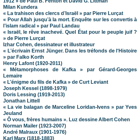
1912 » de Paul B. Fenton et David G. Littman
Milan Kundera
« La trahison des clercs d’Israël » par Pierre Lurçat
« Pour Allah jusqu’à la mort. Enquête sur les convertis à
l’islam radical » par Paul Landau
« Israël, le rêve inachevé. Quel État pour le peuple juif ?
» de Pierre Lurçat
Izhar Cohen, dessinateur et illustrateur
« L’écrivain Ernst Jünger. Dans les tréfonds de l‘Histoire
»
par Falko Korth
Henry Lafont (1920-2011)
« Métamorphoses de Kafka » par Gérard-Georges
Lemaire
« L’énigme du fils de Kafka » de Curt Leviant
Joseph Kessel (1898-1979)
Doris Lessing (1919-2013)
Jonathan Littell
« La vie balagan de Marceline Loridan-Ivens » par Yves
Jeuland
« Ô vous, frères humains ». Luz dessine Albert Cohen
Norman Mailer
(1923-2007)
André Malraux (1901-1976)
Karl Marx (1818-1883)