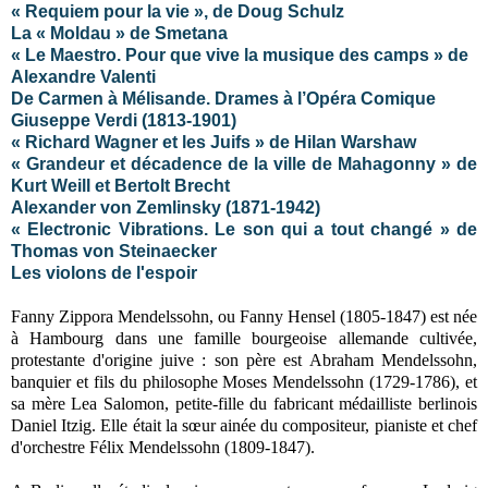
« Requiem pour la vie », de Doug Schulz
La « Moldau » de Smetana
« Le Maestro. Pour que vive la musique des camps » de
Alexandre Valenti
De Carmen à Mélisande. Drames à l’Opéra Comique
Giuseppe Verdi (1813-1901)
« Richard Wagner et les Juifs » de Hilan Warshaw
« Grandeur et décadence de la ville de Mahagonny » de
Kurt Weill et Bertolt Brecht
Alexander von Zemlinsky (1871-1942)
« Electronic Vibrations. Le son qui a tout changé » de
Thomas von Steinaecker
Les violons de l'espoir
Fanny Zippora Mendelssohn, ou Fanny Hensel (
1805-1847) est née
à Hambourg dans une famille bourgeoise allemande cultivée,
protestante d'origine juive : son père est
Abraham Mendelssohn,
banquier et fils du philosophe Moses Mendelssohn (1729-1786), et
sa mère Lea Salomon, petite-fille du fabricant médailliste berlinois
Daniel Itzig. Elle était la sœur ainée du compositeur, pianiste et chef
d'orchestre Félix Mendelssohn (1809-1847).