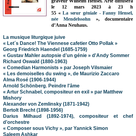
graveur Wilhelm Hensel
.
Arte diffusera
le 12 mars 2023 à 23 h
55 «
La sœur géniale - Fanny Hensel,
née Mendelssohn
», documentaire
d’Anna Neuhaus.
La musique liturgique juive
« Let´s Dance! The Viennese cafetier Otto Pollak »
Georg Friedrich Haendel (1685-1759)
« Gustav Mahler autopsie d’un génie » d'Andy Sommer
Richard Oswald (1880-1963)
« Comedian Harmonists » par Joseph Vilsmaier
« Les demoiselles du swing », de Maurizio Zaccaro
Alma Rosé (1906-1944)
Arnold Schönberg. Peindre l'âme
« Artur Schnabel, compositeur en exil » par Matthew
Mishory
Alexander von Zemlinsky (1871-1942)
Bertolt Brecht (1898-1956)
Darius Milhaud (1892-1974), compositeur et chef
d'orchestre
« Composer sous Vichy », par Yannick Simon
Saleem Ashkar