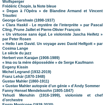
Wolfsperger
Frédéric Chopin, la Note bleue
« Degas à l'Opéra » de Blandine Armand et Vincent
Trisolini
George Gershwin (1898-1937)
« Clara Haskil - Le mystère de l'interprète » par Pascal
Cling, Prune Jaillet et Pierre-Olivier François
« Un virtuose sans égal. Le violoniste Jascha Heifetz »
par Peter Rosen
« Hello I am David. Un voyage avec David Helfgott » par
Cosima Lange
Le siècle du jazz
Herbert von Karajan (1908-1989)
« Ima ou la mère dépossédée » de Serge Kaufmann
Evgeny Kissin
Michel Legrand (1932-2019)
Franz Lehár (1870-1948)
Gustav Mahler (1860-1911)
« Gustav Mahler autopsie d’un génie » d'Andy Sommer
Fanny Hensel Mendelssohn (1805-1847)
Yehudi Menuhin (1916-1999), violoniste et chef
d’orchestre
Ennio Morricone (1928-2020)