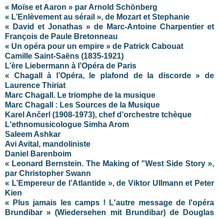
« Moïse et Aaron » par Arnold Schönberg
« L’Enlèvement au sérail », de Mozart et Stephanie
« David et Jonathas » de Marc-Antoine Charpentier et
François de Paule Bretonneau
« Un opéra pour un empire » de Patrick Cabouat
Camille Saint-Saëns (1835-1921)
L’ère Liebermann à l’Opéra de Paris
« Chagall à l’Opéra, le plafond de la discorde » de
Laurence Thiriat
Marc Chagall. Le triomphe de la musique
Marc Chagall : Les Sources de la Musique
Karel Ančerl (1908-1973), chef d’orchestre tchèque
L'ethnomusicologue Simha Arom
Saleem Ashkar
Avi Avital, mandoliniste
Daniel Barenboim
« Leonard Bernstein. The Making of "West Side Story »,
par Christopher Swann
« L’Empereur de l’Atlantide », de Viktor Ullmann et Peter
Kien
« Plus jamais les camps ! L'autre message de l'opéra
Brundibar » (Wiedersehen mit Brundibar) de Douglas