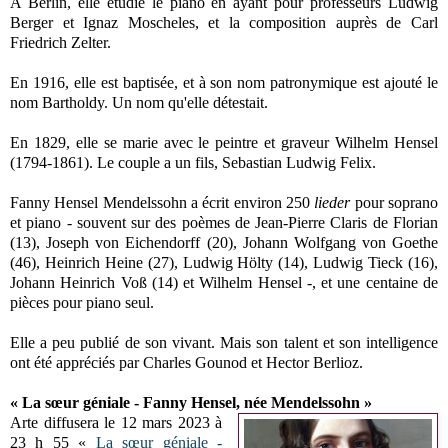
A Berlin, elle étudie le piano en ayant pour professeurs Ludwig
Berger et Ignaz Moscheles, et la composition auprès de Carl
Friedrich Zelter.
En 1916, elle est baptisée, et à son nom patronymique est ajouté le
nom Bartholdy. Un nom qu'elle détestait.
En 1829, elle se marie avec le peintre et graveur Wilhelm Hensel
(1794-1861). Le couple a un fils, Sebastian Ludwig Felix.
Fanny Hensel Mendelssohn a écrit environ 250
lieder
pour soprano
et piano - souvent sur des poèmes de Jean-Pierre Claris de Florian
(13), Joseph von Eichendorff (20), Johann Wolfgang von Goethe
(46), Heinrich Heine (27), Ludwig Hölty (14), Ludwig Tieck (16),
Johann Heinrich Voß (14) et Wilhelm Hensel -, et une centaine de
pièces pour piano seul.
Elle a peu publié de son vivant. Mais son talent et son intelligence
ont été appréciés par Charles Gounod et Hector Berlioz.
« La sœur géniale - Fanny Hensel, née Mendelssohn »
Arte diffusera le 12 mars 2023 à
23 h 55 «
La sœur géniale -