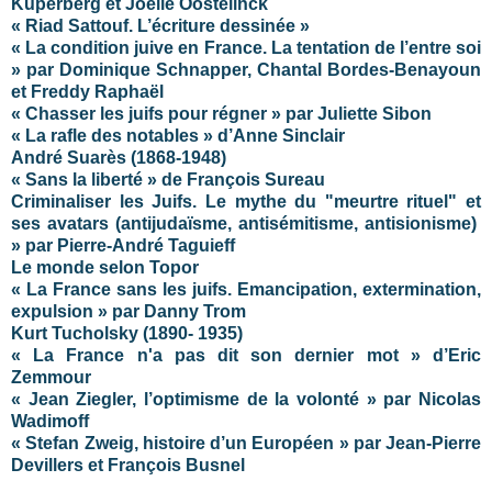
Kuperberg et Joëlle Oostelinck
« Riad Sattouf. L’écriture dessinée »
« La condition juive en France. La tentation de l’entre soi
» par Dominique Schnapper, Chantal Bordes-Benayoun
et Freddy Raphaël
« Chasser les juifs pour régner » par Juliette Sibon
«
La rafle des notables
» d’Anne Sinclair
André Suarès (1868-1948)
« Sans la liberté » de François Sureau
Criminaliser les Juifs. Le mythe du "meurtre rituel" et
ses avatars (antijudaïsme, antisémitisme, antisionisme)
» par Pierre-André Taguieff
Le monde selon Topor
« La France sans les juifs. Emancipation, extermination,
expulsion » par Danny Trom
Kurt Tucholsky (1890- 1935)
« La France n'a pas dit son dernier mot » d’Eric
Zemmour
« Jean Ziegler, l’optimisme de la volonté » par Nicolas
Wadimoff
« Stefan Zweig, histoire d’un Européen » par Jean-Pierre
Devillers et François Busnel