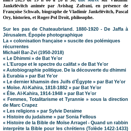
Jankélévitch animée par Avishag Zafrani, en présence de
Françoise Schwab, biographe de Vladimir Jankélévitch, Pascal
Ory, historien, et Roger-Pol Droit, philosophe.
Sur les pas de Chateaubriand. 1880-1920 - De Jaffa à
Jérusalem. Épopée photographique
La « colonisation française » suscite des polémiques
récurrentes
Michaël Bar-Zvi (1950-2018)
« Le Dhimmi » de Bat Ye’or
« L’Europe et le spectre du califat » de Bat Ye’or
« Autobiographie politique. De la découverte du dhimmi
à Eurabia » par Bat Ye’or
« Le dernier khamsin des Juifs d’Égypte » par Bat Ye’or
« Moïse. Al-Kahira, 1818-1882 » par Bat Ye’or
« Élie. Al-Kahira, 1914-1948 » par Bat Ye’or
« Femmes, Totalitarisme et Tyrannie » sous la direction
de Marc Crapez
« Les religions » par Sylvie Deraime
« Histoire du judaïsme » par Sonia Fellous
« Histoire de la Bible de Moïse Arragel - Quand un rabbin
interprète la Bible pour les chrétiens (Tolède 1422-1433)