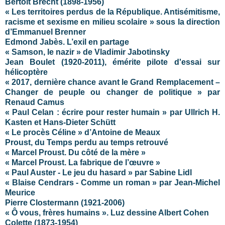
Bertolt Brecht (1898-1956)
« Les territoires perdus de la République. Antisémitisme,
racisme et sexisme en milieu scolaire » sous la direction
d’Emmanuel Brenner
Edmond Jabès. L’exil en partage
« Samson, le nazir » de Vladimir Jabotinsky
Jean Boulet (1920-2011), émérite pilote d'essai sur
hélicoptère
« 2017, dernière chance avant le Grand Remplacement –
Changer de peuple ou changer de politique » par
Renaud Camus
« Paul Celan : écrire pour rester humain » par Ullrich H.
Kasten et Hans-Dieter Schütt
« Le procès Céline » d’Antoine de Meaux
Proust, du Temps perdu au temps retrouvé
« Marcel Proust. Du côté de la mère »
« Marcel Proust. La fabrique de l’œuvre »
« Paul Auster - Le jeu du hasard » par Sabine Lidl
« Blaise Cendrars - Comme un roman » par Jean-Michel
Meurice
Pierre Clostermann (1921-2006)
« Ô vous, frères humains ». Luz dessine Albert Cohen
Colette (1873-1954)