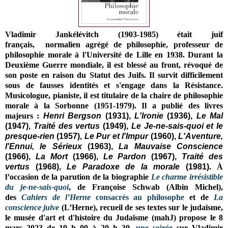
Vladimir Jankélévitch (1903-1985) était
juif
français,
normalien agrégé de philosophie, professeur de
philosophie morale à l'Université de Lille en 1938. Durant la
Deuxième Guerre mondiale, il est blessé au front, révoqué de
son poste en raison du Statut des Juifs. Il survit difficilement
sous de fausses identités et s'engage dans la Résistance.
Musicologue, pianiste, il
est titulaire de la chaire de philosophie
morale à la Sorbonne (
1951-1979)
. Il
a publié des livres
majeurs :
Henri Bergson
(1931),
L'Ironie
(1936),
Le Mal
(1947),
Traité des vertus
(1949),
Le Je-ne-sais-quoi et le
presque-rien
(1957),
Le Pur et l'Impur
(1960),
L'Aventure,
l'Ennui, le Sérieux
(1963),
La Mauvaise Conscience
(1966),
La Mort
(1966),
Le Pardon
(1967),
Traité des
vertus
(1968),
Le Paradoxe de la morale
(1981)
.
À
l’occasion de la parution de la biographie
Le charme irrésistible
du je-ne-sais-quoi
, de Françoise Schwab (Albin Michel),
des
Cahiers de l’Herne
consacrés au philosophe
et de
La
conscience juive
(L’Herne), recueil de ses textes sur le judaïsme,
le musée d'art et d'histoire du Judaïsme (mahJ) propose le 8
mars 2023 de 19 h 00 à 20 h 30,
une soirée
sur Vladimir