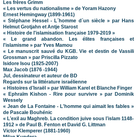
Les frères Grimm
« Les vertus du nationalisme » de Yoram Hazony
Ernest Hemingway (1899-1961)
« Stéphane Hessel - L´homme d´un siècle » par Hans
Helmut Grotjahn et Antje Starost
« Histoire de l'islamisation française 1979-2019 »
« Le grand abandon. Les élites françaises et
l'islamisme » par Yves Mamou
« Le manuscrit sauvé du KGB. Vie et destin de Vassili
Grossman » par Priscilla Pizzato
Isidore Isou (1925-2007)
Max Jacob (1876 -1944)
Jul, dessinateur et auteur de BD
Regards sur la littérature israélienne
« Histoires d’Israël » par William Karel et Blanche Finger
« Ephraïm Kishon - Rire pour survivre » par Dominik
Wessely
« Jean de La Fontaine - L'homme qui aimait les fables »
de Pascale Bouhénic
« L’exil au Maghreb. La condition juive sous l’islam 1148-
1912 » de Paul B. Fenton et David G. Littman
Victor Klemperer (1881-1960)
Milan Kundera