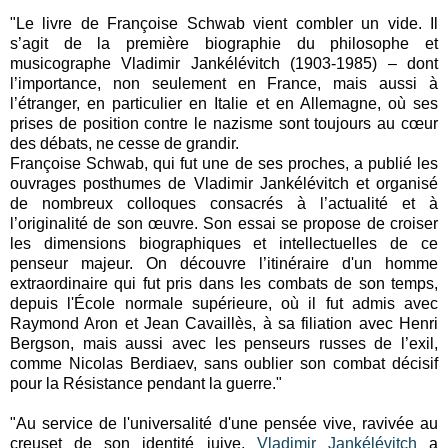
"Le livre de Françoise Schwab vient combler un vide. Il
s’agit de la première biographie du philosophe et
musicographe Vladimir Jankélévitch (1903-1985) – dont
l’importance, non seulement en France, mais aussi à
l’étranger, en particulier en Italie et en Allemagne, où ses
prises de position contre le nazisme sont toujours au cœur
des débats, ne cesse de grandir.
Françoise Schwab, qui fut une de ses proches, a publié les
ouvrages posthumes de Vladimir Jankélévitch et organisé
de nombreux colloques consacrés à l’actualité et à
l’originalité de son œuvre. Son essai se propose de croiser
les dimensions biographiques et intellectuelles de ce
penseur majeur. On découvre l’itinéraire d'un homme
extraordinaire qui fut pris dans les combats de son temps,
depuis l'École normale supérieure, où il fut admis avec
Raymond Aron et Jean Cavaillès, à sa filiation avec Henri
Bergson, mais aussi avec les penseurs russes de l’exil,
comme Nicolas Berdiaev, sans oublier son combat décisif
pour la Résistance pendant la guerre."
"Au service de l'universalité d'une pensée vive, ravivée au
creuset de son identité juive,
Vladimir Jankélévitch
a