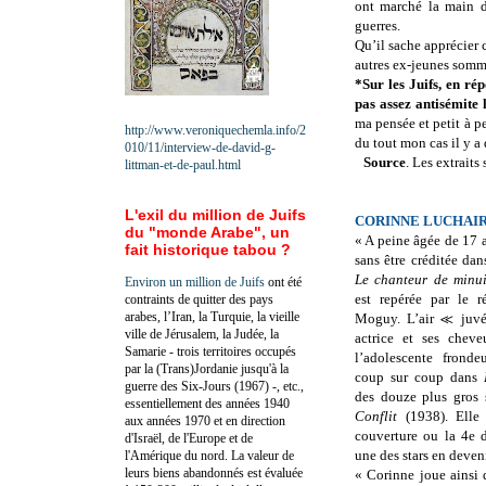
ont marché la main d
guerres.
Qu’il sache apprécier c
autres ex-jeunes somme
*Sur les Juifs, en ré
pas assez antisémite 
ma pensée et petit à p
http://www.veroniquechemla.info/2
du tout mon cas il y 
010/11/interview-de-david-g-
Source
. Les extraits
littman-et-de-paul.html
L'exil du million de Juifs
CORINNE LUCHAIR
du "monde Arabe", un
« A peine âgée de 17 a
fait historique tabou ?
sans être créditée da
Le chanteur de minu
Environ un million de Juifs
ont été
est repérée par le r
contraints de quitter des pays
arabes, l’Iran, la Turquie, la vieille
Moguy. L’air ≪ juvé
ville de Jérusalem, la Judée, la
actrice et ses chev
Samarie - trois territoires occupés
l’adolescente frond
par la (Trans)Jordanie jusqu'à la
coup sur coup dans
guerre des Six-Jours (1967) -, etc.,
des douze plus gros 
essentiellement des années 1940
Conflit
(1938). Elle f
aux années 1970 et en direction
couverture ou la 4e
d'Israël, de l'Europe et de
une des stars en deven
l'Amérique du nord. La valeur de
leurs biens abandonnés est évaluée
« Corinne joue ainsi 