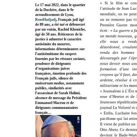
« Si le film se con
Le 17 mai 2022, dans le quartier
l’attitude de Jean Lu
de la Duchère, dans le 9e
mondiale, on ne peut
arrondissement de Lyon,
on ne remonte pas vin
RenéHadjadj
, Français juif âgé
de 89 ans, a été tué et défenestré
Première Guerre mon
par un voisin, Rachid Kheniche,
écrit : «
La guerre a fa
âgé de 50 ans. Réticences de la
un monde nouveau, gu
justice à admettre le caractère
elle nous a rend
antisémite du meurtre,
désordonné, croulant
informations déterminantes sur
rendu des hommes an
l’antisémitisme du suspect
découragés par l’épr
fournies par les réseaux sociaux,
nous devoir nous asso
prudence de dirigeants
d’organisations juives
formation d’une int
françaises, émotion profonde des
croyons qu’il faut, da
Français juifs, silence de
ardente, résolue à cr
mainstream medias
, notamment
militarisme et les man
publics, similarités avec
« Journaliste à
L’Ère 
l’assassinat de Sarah Halimi,
roue d’Herriot et de
absence de message du Président
Jeunesses républicaine
Emmanuel Macron et de
journal
La Volonté
et 
dirigeants communautaires
français…
« Enfin, Luchaire f
pacifisme qui lui atti
Il vient de publier un
Otto Abetz. Ce dernie
devient le Bade-Wurt