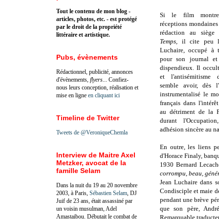
Tout le contenu de mon blog -
Si le film montr
articles, photos, etc. - est protégé
réceptions mondaines
par le droit de la propriété
rédaction au siège
littéraire et artistique.
Temps,
il cite peu l
Luchaire, occupé à t
Pubs, évènements
pour son journal et
dispendieux. Il occul
Rédactionnel, publicité, annonces
et l'antisémitisme
d'évènements,
flyers
... Confiez-
semble avoir, dès l'
nous leurs conception, réalisation et
instrumentalisé le m
mise en ligne
en cliquant ici
français dans l'intérê
au détriment de la F
Timeline de Twitter
durant l'Occupatio
adhésion sincère au n
Tweets de @VeroniqueChemla
En outre, les liens p
Interview de Maitre Axel
d'Horace Finaly, banqu
Metzker, avocat de la
1930 Bernard Lecache
famille Selam
corrompu, beau, géné
Jean Luchaire dans 
Dans la nuit du 19 au 20 novembre
Condisciple et maie de
2003, à Paris,
Sébastien Selam
, DJ
pendant une brève pér
Juif de 23 ans, était assassiné par
que son père, André 
un voisin musulman, Adel
Amastaibou. Débutait le combat de
Remarquable traducteu