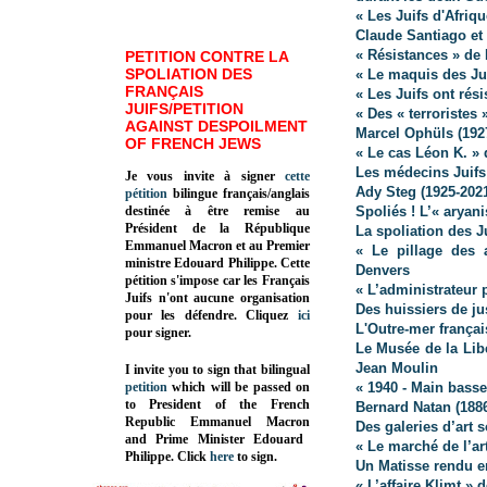
« Les Juifs d'Afri
Claude Santiago et
« Résistances » de
PETITION CONTRE LA
SPOLIATION DES
« Le maquis des Jui
FRANÇAIS
« Les Juifs ont rés
JUIFS/PETITION
« Des « terroristes 
AGAINST DESPOILMENT
Marcel Ophüls (192
OF FRENCH JEWS
« Le cas Léon K. »
Les médecins Juifs
Je vous invite à signer
cette
Ady Steg (1925-202
pétition
bilingue français/anglais
destinée à être remise au
Spoliés ! L’« arya
Président de la République
La spoliation des Ju
Emmanuel Macron et au Premier
« Le pillage des 
ministre Edouard Philippe. Cette
Denvers
pétition s'impose car les Français
« L’administrateur 
Juifs n'ont aucune organisation
Des huissiers de ju
pour les défendre. Cliquez
ici
L'Outre-mer françai
pour signer.
Le Musée de la Lib
Jean Moulin
I invite you to sign that bilingual
petition
which will be passed on
« 1940 - Main basse
to President of the French
Bernard Natan (188
Republic
Emmanuel Macron
Des galeries d’art s
and Prime Minister
Edouard
« Le marché de l’ar
Philippe
.
Click
here
to sign.
Un Matisse rendu e
« L’affaire Klimt »