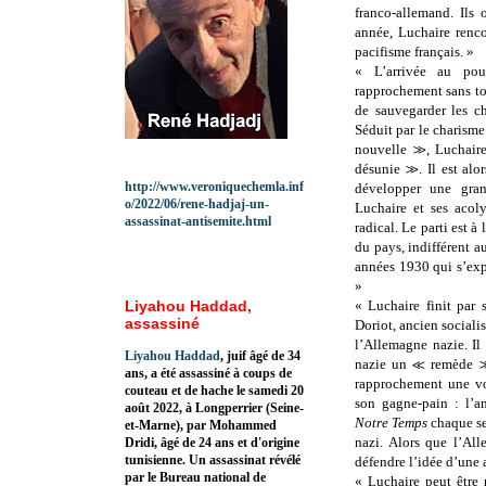
franco-allemand. Il
année, Luchaire renco
pacifisme français. »
« L’arrivée au pou
rapprochement sans tou
de sauvegarder les ch
Séduit par le charism
nouvelle ≫, Luchaire
désunie ≫. Il est al
http://www.veroniquechemla.inf
développer une grand
o/2022/06/rene-hadjaj-un-
Luchaire et ses acoly
assassinat-antisemite.html
radical. Le parti est à
du pays, indifférent a
années 1930 qui s’exp
»
Liyahou Haddad,
« Luchaire finit par 
assassiné
Doriot, ancien social
l’Allemagne nazie. Il
Liyahou Haddad
, juif âgé de 34
nazie un ≪ remède ≫
ans, a été assassiné à coups de
rapprochement une vo
couteau et de hache le samedi 20
son gagne-pain : l’a
août 2022, à Longperrier (Seine-
Notre Temps
chaque se
et-Marne), par Mohammed
nazi. Alors que l’Al
Dridi, âgé de 24 ans et d'origine
tunisienne. Un assassinat révélé
défendre l’idée d’une 
par le Bureau national de
« Luchaire peut être