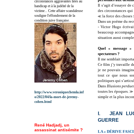
circonstances aggravantes liées au
Il s’agit d’essayer d
handicap et à la judéité de la
des circonstances qui
victime... Cette affaire scandaleuse
souligne l'effondrement de la
≪ la force des choses
condition juive française.
Dans un poème du rec
- Victor Hugo écriva
beaucoup accompagné p
situation aussi comple
Quel « message » a
spectateurs ?
Il me semblait importa
Ce film j’y travaille 
je ne pouvais imagine
tout ce que nous so
politiques qui s’artic
Dans
Illusions perdue
toutes les époques. ≫ 
http://www.veroniquechemla.inf
simple et la plus incon
o/2022/04/la-mort-de-jeremy-
cohen.html
I.
JEAN LU
GUERRE
René Hadjadj, un
assassinat antisémite ?
LA « DÉRIVE FASC