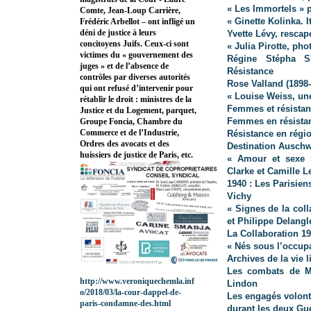
« Les Immortels » p
Comte, Jean-Loup Carrière,
« Ginette Kolinka. 
Frédéric Arbellot – ont infligé un
déni de justice à leurs
Yvette Lévy, rescap
concitoyens Juifs. Ceux-ci sont
« Julia Pirotte, pho
victimes du « gouvernement des
Régine Stépha Sk
juges » et de l’absence de
Résistance
contrôles par diverses autorités
Rose Valland (1898
qui ont refusé d’intervenir pour
« Louise Weiss, un
rétablir le droit : ministres de la
Femmes et résista
Justice et du Logement, parquet,
Femmes en résista
Groupe Foncia, Chambre du
Commerce et de l’Industrie,
Résistance en régi
Ordres des avocats et des
Destination Auschw
huissiers de justice de Paris, etc.
« Amour et sexe s
Clarke et Camille 
1940 : Les Parisien
Vichy
« Signes de la coll
et Philippe Delangl
La Collaboration 1
« Nés sous l’occup
Archives de la vie l
Les combats de Mi
http://www.veroniquechemla.inf
Lindon
o/2018/03/la-cour-dappel-de-
Les engagés volonta
paris-condamne-des.html
durant les deux Gu