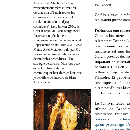
Juliette et de Stéphane Selam,
son procès.
respectivement mère et frère du
défunt, afin d’établir toutes les
Ce film a aussi le mé
circonstances de ce crime et la
réalisateur juif né dan
condamnation du ou d(es)
coupable(s). Le 5 janvier 2010, la
Polémique entre hist
Cour d’appel de Paris a jugé Adel
Certains historiens ont
Amastaibou pénalement
irresponsable lors de cet assassinat.
relatée par Corinne L
Représentée de fin 2006 à 2013 par
une mémoire précise 
Maître Axel Metzker, puis par Me
historiens est que le
Portejoie, la famille Selam a lancé
étaient proches des ra
de multiples procédures. Une
important pour certai
stratégie pertinente. Mais ces deux
nationale (RN) en 20
avocats refusent de me
ralliée au régime de 
communiquer leur dossier bien que
l'Histoire. Et peut-ê
je bénéficie de l'accord de Mme
Juliette Selam.
historique d'un film à
altéré par d'autres hist
à l'Histoire dans une 
Le 1er avril 2026,
L
tribune de Bénédic
historienne, intitulé
ombres » : « La banal
qu’un personnage n’e
ou tout noir ne justif