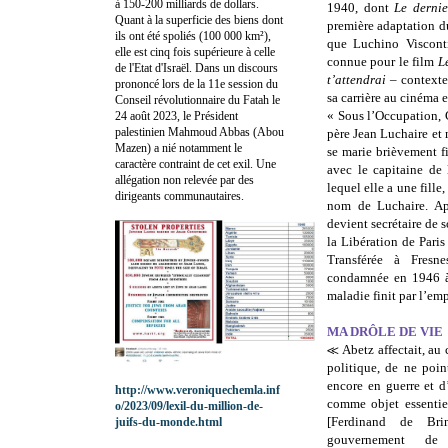
à 150-200 milliards de dollars.
1940, dont
Le dernie
Quant à la superficie des biens dont
première adaptation 
ils ont été spoliés (100 000 km²),
que Luchino Visconti
elle est cinq fois supérieure à celle
connue pour le film
L
de l'Etat d'Israël. Dans un discours
t’attendrai
– contexte
prononcé lors de la 11e session du
sa carrière au cinéma 
Conseil révolutionnaire du Fatah le
« Sous l’Occupation, 
24 août 2023, le Président
palestinien Mahmoud Abbas (Abou
père Jean Luchaire et
Mazen) a nié notamment le
se marie brièvement f
caractère contraint de cet exil. Une
avec le capitaine de
allégation non relevée par des
lequel elle a une fille
dirigeants communautaires.
nom de Luchaire. Apr
devient secrétaire de 
la Libération de Paris 
Transférée à Fresne
condamnée en 1946 à 
maladie finit par l’emp
MA DRÔLE DE VIE
≪ Abetz affectait, au c
politique, de ne poin
encore en guerre et d’
http://www.veroniquechemla.inf
comme objet essentie
o/2023/09/lexil-du-million-de-
[Ferdinand de Bri
juifs-du-monde.html
gouvernement d