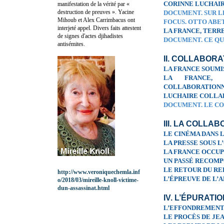
CORINNE LUCHAIR
manifestation de la vérité par «
destruction de preuves ». Yacine
DOCUMENT. SUR L
Mihoub et Alex Carrimbacus ont
FOCUS. OTTO ABET
interjeté appel. Divers faits attestent
LA FRANCE, TERRE
de signes d'actes djihadistes
DOCUMENT. CE QU
antisémites.
II. COLLABOR
LA FRANCE SOUMI
LA FRANCE, 
COLLABORATION
LUCHAIRE COLLAB
DOCUMENT. LE CO
III. LA COLLA
LE CINÉMA DANS 
LA PRESSE SOUS 
LA FRANCE OCCUP
UN PASSÉ RECOM
LE RETOUR DU R
http://www.veroniquechemla.inf
L’ÉPREUVE DE L’
o/2018/03/mireille-knoll-victime-
dun-assassinat.html
IV. L’ÉPURATI
L’EFFONDREMENT
LE PROCÈS DE JE