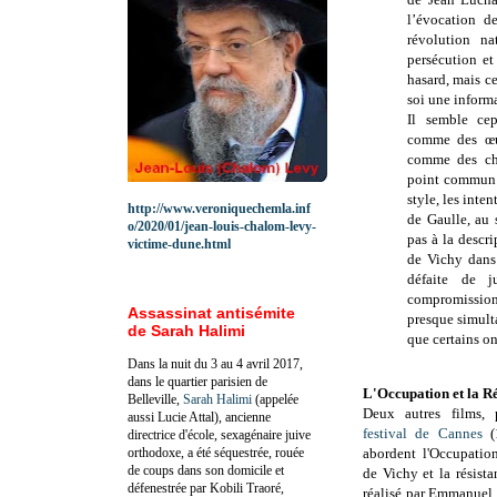
l’évocation d
révolution na
persécution et
hasard, mais ce
soi une inform
Il semble cep
comme des œuv
comme des cha
point commun e
style, les inte
http://www.veroniquechemla.inf
de Gaulle, au 
o/2020/01/jean-louis-chalom-levy-
pas à la descr
victime-dune.html
de Vichy dan
défaite de 
compromission
Assassinat antisémite
presque simult
de Sarah Halimi
que certains on
Dans la nuit du 3 au 4 avril 2017,
dans le quartier parisien de
L'Occupation et la Ré
Belleville,
Sarah Halimi
(appelée
Deux autres films,
aussi Lucie Attal), ancienne
festival de Cannes
(
directrice d'école, sexagénaire juive
orthodoxe, a été séquestrée, rouée
abordent l'Occupatio
de coups dans son domicile et
de Vichy et la résista
défenestrée par Kobili Traoré,
réalisé par Emmanuel