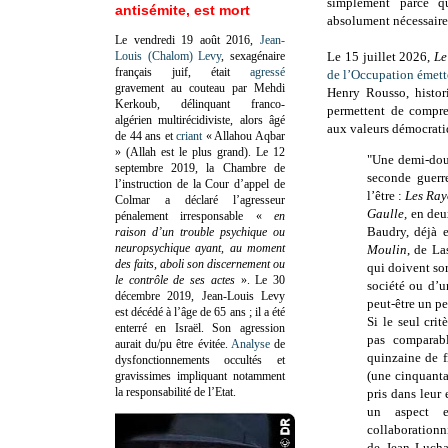
simplement parce qu
antisémite, est mort
absolument nécessaires
Le vendredi 19 août 2016,
Jean-
Louis (Chalom) Levy
, sexagénaire
Le 15 juillet 2026,
Le
français juif, était
agressé
de l’Occupation émett
gravement au couteau par Mehdi
Henry Rousso, histor
Kerkoub, délinquant franco-
permettent de compr
algérien multirécidiviste, alors âgé
aux valeurs démocratiq
de 44 ans et
criant
« Allahou Aqbar
» (Allah est le plus grand). Le 12
"Une demi-douz
septembre 2019, la Chambre de
seconde guerr
l’instruction de la Cour d’appel de
l’être :
Les Ray
Colmar a déclaré l’agresseur
Gaulle,
en deux
pénalement irresponsable
«
en
Baudry, déjà e
raison d’un trouble psychique ou
neuropsychique ayant, au moment
Moulin
, de La
des faits, aboli son discernement ou
qui doivent sor
le contrôle de ses actes
»
. Le 30
société ou d’u
décembre 2019, Jean-Louis Levy
peut-être un pe
est décédé à l’âge de 65 ans ; il a été
Si le seul crit
enterré en Israël. Son agression
pas comparabl
aurait du/pu être évitée.
Analyse
de
quinzaine de 
dysfonctionnements occultés et
(une cinquantai
gravissimes impliquant notamment
la responsabilité de l’Etat.
pris dans leur
un aspect e
collaborationni
de Jean Lucha