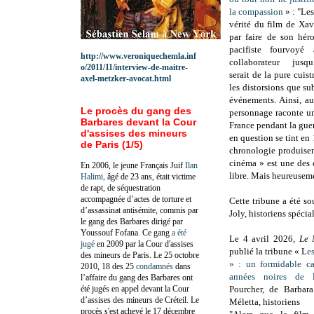
la compassion
» : "Le
vérité du film de Xav
par faire de son hér
pacifiste fourvoyé
http://www.veroniquechemla.inf
collaborateur jusqu
o/2011/11/interview-de-maitre-
serait de la pure cuist
axel-metzker-avocat.html
les distorsions que su
événements. Ainsi, a
Le procès du gang des
personnage raconte u
Barbares devant la Cour
France pendant la guer
d'assises des mineurs
en question se tint en
de Paris (1/5)
chronologie produisen
cinéma » est une des de
En 2006, le jeune Français Juif
Ilan
libre. Mais heureusement
Halimi,
âgé de 23 ans, était victime
de rapt, de séquestration
accompagnée d’actes de torture et
Cette tribune a été s
d’assassinat antisémite, commis par
Joly, historiens spécia
le gang des Barbares dirigé par
Youssouf Fofana. Ce gang
a été
Le 4 avril 2026,
Le 
jugé
en 2009 par la Cour d'assises
publié la tribune « L
e
des mineurs de Paris. Le 25 octobre
» : un formidable ca
2010, 18 des 25
condamnés
dans
années noires de l
l’affaire du gang des Barbares ont
été jugés en appel devant la Cour
Pourcher, de Barbar
d’assises des mineurs de Créteil. Le
Méletta, historiens
procès s'est achevé le 17 décembre