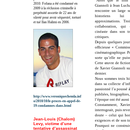
"Alors que le film 
2010.
Fofana a été c
ondamné en
Giannoli à Jean Luchai
2009 à la réclusion criminelle à
rencontre un large su
perpétuité assortie de 22 ans de
historiens lui
sûreté pour avoir séquestré, torturé
approximations. Troi
et tué Ilan Halimi en 2006.
collaboration, qui
cinéaste dans son tr
critiques.
Depuis quelques jour
officieuse « Commiss
cinématographique. Pou
sorte qu’elle ne puis
Cette œuvre de fictio
de Xavier Giannoli sur
dernier.
Nous sommes trois his
dans sa collecte d’in
passionné l’a poussé à
publiées, biographies,
http://www.veroniquechemla.inf
l’époque ont été aussi
o/2010/10/le-proces-en-appel-de-
Constamment, Xavier
19-condamnes-dans.html
interrogeait, puis reve
doute – celui qui hono
Jean-Louis (Chalom)
exigences et de son tr
Levy, victime d’une
Pourquoi ne construis
tentative d’assassinat