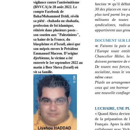
vigilance contre l'antisémitisme
fasciste ≫ qu’il défini
(BNVCA) le 28 août 2022. Le
30 des places en vue 
compte Facebook de
plus tard parmi les pa
Baha/Mohammed Dridi, révèle
militants de toutes
sa piété - chahada ou shahada,
syndicalistes, radi
profession de foi islamique,
appartinrent aux gro
réitérée dans plusieurs posts -
son soutien aux "Palestiniens",
sa haine de la France, du
DOCUMENT SUR LE
blasphème et d'Israël, ainsi que
≪
Faisons la paix a
son mépris envers le Président
l’Europe toute enti
Emmanuel Macron. D’origine
Chancelier Hitler, l
djerbienne, la victime a été
doivent permettre de r
enterrée le 1er septembre 2022 au
De toutes nos forces,
matin à Beer Sheva (Israël) où
socialiste, nous le v
vit sa famille.
même cœur.
Plutôt un arrangement
ceux qui ont horreur 
une nouvelle conflagr
LUCHAIRE, UNE P
« Quand Abetz devient
de la préparation de 
Français. Apres la dé
collaborant avec Vichy