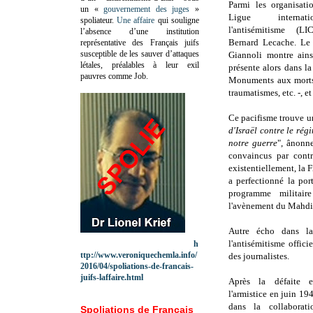
Parmi les organisati
un «
gouvernement des juges
»
Ligue internat
spoliateur.
Une affaire
qui souligne
l'antisémitisme (L
l’absence d’une institution
Bernard Lecache. Le 
représentative des Français juifs
susceptible de les sauver d’attaques
Giannoli montre ains
létales, préalables à leur exil
présente alors dans la
pauvres comme Job.
Monuments aux morts, 
traumatismes, etc. -, e
Ce pacifisme trouve u
d'Israël contre le ré
notre guerre
", ânonne
convaincus par contr
existentiellement, la F
a perfectionné la por
programme militair
l'avènement du Mahdi
Autre écho dans la
l'antisémitisme offici
h
ttp://www.veroniquechemla.info/
des journalistes.
2016/04/spoliations-de-francais-
juifs-laffaire.html
Après la défaite e
l'armistice en juin 19
dans la collaborati
Spoliations de Français