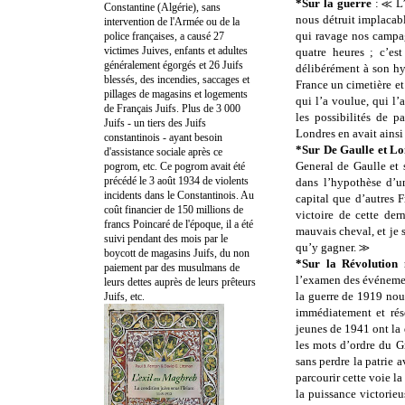
*Sur la guerre
: ≪ L’
Constantine (Algérie), sans
nous détruit implacabl
intervention de l'Armée ou de la
qui ravage nos campag
police françaises, a causé 27
victimes Juives, enfants et adultes
quatre heures ; c’es
généralement égorgés et 26 Juifs
délibérément à son hyp
blessés, des incendies, saccages et
France un cimetière et
pillages de magasins et logements
qui l’a voulue, qui l’
de Français Juifs. Plus de 3 000
les possibilités de p
Juifs - un tiers des Juifs
Londres en avait ain
constantinois - ayant besoin
*Sur De Gaulle et L
d'assistance sociale après ce
General de Gaulle et 
pogrom, etc. Ce pogrom avait été
précédé le 3 août 1934 de violents
dans l’hypothèse d’u
incidents dans le Constantinois. Au
capital que d’autres 
coût financier de 150 millions de
victoire de cette der
francs Poincaré de l'époque, il a été
mauvais cheval, et je s
suivi pendant des mois par le
qu’y gagner. ≫
boycott de magasins Juifs, du non
*Sur la Révolution 
paiement par des musulmans de
l’examen des événement
leurs dettes auprès de leurs prêteurs
la guerre de 1919 nou
Juifs, etc.
immédiatement et rés
jeunes de 1941 ont la d
les mots d’ordre du G
sans perdre la patrie a
parcourir cette voie l
la puissance victori