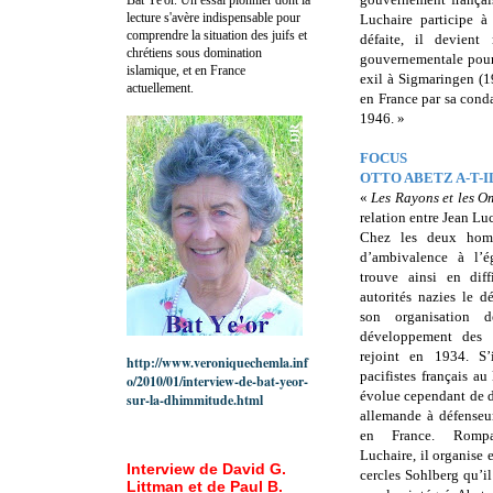
lecture s'avère indispensable pour
Luchaire participe à 
comprendre la situation des juifs et
défaite, il devien
chrétiens sous domination
gouvernementale pour 
islamique, et en France
exil à Sigmaringen (1
actuellement.
en France par sa conda
1946. »
FOCUS
OTTO ABETZ A-T-I
«
Les Rayons et les O
relation entre Jean Lu
Chez les deux hom
d’ambivalence à l’
trouve ainsi en dif
autorités nazies le d
son organisation 
développement des J
rejoint en 1934. S’
http://www.veroniquechemla.inf
pacifistes français a
o/2010/01/interview-de-bat-yeor-
évolue cependant de d
sur-la-dhimmitude.html
allemande à défense
en France. Rompa
Luchaire, il organise
Interview de David G.
cercles Sohlberg qu’i
Littman et de Paul B.