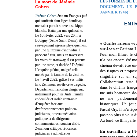
LES FORMES DE L
La mort de Jérémie
Cohen
DOCUMENT. LE 
JANVIER 1946)
Jérémie Cohen
était un Français juif
qui souffrait d'un léger handicap
ENTR
mental et portait souvent sa kippa
blanche. Battu par une quinzaine.
Le 16 février 2022, vers 20 h, à
Bobigny (Seine-Saint-Denis), il est
« Quelles raisons vou
sauvagement agressé physiquement
sur Jean et Corinne 
par une quinzaine d'individus. Il
Pour moi, filmer le c
parvient à fuir, mais en traversant
n’a pas encore été mo
les voies du tramway, il est percuté
par une rame, et décède à l'hôpital.
cinéma devait être un
L'enquête piétine, malgré celle
des risques et propos
menée par la famille de la victime.
singulière sur un su
Le 4 avril 2022, grâce à ses twitts,
Collaboration reste 
Eric Zemmour révèle cette tragédie.
dans le cinéma françai
Département francilien dangereux
me suis beaucoup doc
notamment pour les Juifs, famille
ne me pardonnerait
endeuillée et isolée contrainte
historiques. Un jour,
d'enquêter face aux
dysfonctionnements politico-
Pascal Ory, il m’a ré
judiciaires, omerta médiatico-
pas non plus si vous d
politique et de dirigeants
Au fond, ce film parle
communautaires, soutien d'Eric
Zemmour critiqué, réticences
En travaillant à l’
judiciaires à admettre les
personnes aux destins