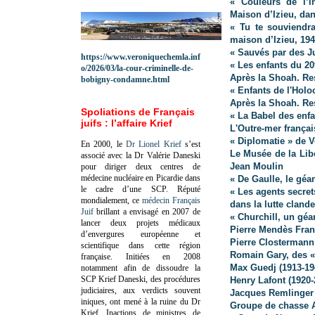
« Couleurs de l’i
Maison d’Izieu, dan
« Tu te souviendr
maison d’Izieu, 19
« Sauvés par des J
https://www.veroniquechemla.inf
« Les enfants du 2
o/2026/03/la-cour-criminelle-de-
Après la Shoah. Res
bobigny-condamne.html
« Enfants de l'Hol
Après la Shoah. Res
Spoliations de Français
« La Babel des enf
juifs : l’affaire Krief
L'Outre-mer françai
« Diplomatie » de V
En 2000, le
Dr Lionel Krief
s’est
Le Musée de la Lib
associé avec la Dr Valérie Daneski
Jean Moulin
pour diriger deux centres de
médecine nucléaire en Picardie dans
« De Gaulle, le géa
le cadre d’une SCP.
Réputé
« Les agents secre
mondialement, ce
médecin Français
dans la lutte clande
Juif
brillant a envisagé en 2007 de
« Churchill, un géa
lancer deux projets médicaux
Pierre Mendès Fran
d’envergures européenne et
Pierre Clostermann
scientifique dans cette région
Romain Gary, des «
française.
Initiées en 2008
Max Guedj (1913-19
notamment afin de dissoudre la
SCP Krief Daneski, des procédures
Henry Lafont (1920-
judiciaires, aux verdicts souvent
Jacques Remlinger 
iniques, ont mené à la ruine du Dr
Groupe de chasse A
Krief.
Inactions de ministres de