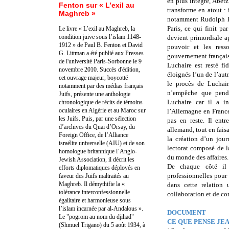
en plus intégré, Abetz 
Fenton sur « L’exil au
transforme en atout : 
Maghreb »
notamment Rudolph H
Paris, ce qui finit p
Le livre « L’exil au Maghreb, la
condition juive sous l’islam 1148-
devient primordiale ap
1912 » de Paul B. Fenton et David
pouvoir et les ress
G. Littman a été publié aux Presses
gouvernement français
de l'université Paris-Sorbonne le 9
Luchaire est resté fi
novembre 2010. Succès d'édition,
éloignés l’un de l’au
cet ouvrage majeur, boycotté
le procès de Luchai
notamment par des médias français
n’empêche que penda
Juifs, présente une anthologie
Luchaire car il a in
chronologique de récits de témoins
oculaires en Algérie et au Maroc sur
l’Allemagne en Franc
les Juifs. Puis, par une sélection
pas en reste. Il ent
d’archives du Quai d’Orsay, du
allemand, tout en fais
Foreign Office, de l’Alliance
la création d’un jour
israélite universelle (AIU) et de son
lectorat composé de l
homologue britannique l’Anglo-
du monde des affaires.
Jewish Association, il décrit les
De chaque côté il 
efforts diplomatiques déployés en
professionnelles pour 
faveur des Juifs maltraités au
Maghreb. Il démythifie la «
dans cette relation
tolérance interconfessionnelle
collaboration et de c
égalitaire et harmonieuse sous
l’islam incarnée par al-Andalous ».
DOCUMENT
Le "pogrom au nom du djihad"
CE QUE PENSE JE
(Shmuel Trigano) du 5 août 1934, à