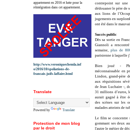
appartement en 2016 et lutte pour la
contrepoint sur une 
réintégration dans cet appartement.
dédouaner le père de se
aux lions de l’Occup
jugements en surplomb 
ont été dans le mauva
Succès public
Dès sa sortie en Fran
Giannoli a rencontr
semaine,
plus de 80
parisienne à laquelle j
http://www.veroniquechemla.inf
Bien joué - Phil
o/2016/10/spoliations-de-
méconnaissable en p
francais-juifs-laffaire.html
Lindon, grand-père d
aux réquisitions sévè
de Jean Luchaire -, d
Translate
31 millions d’euros, 
aurait gagné à être 
des scènes sur les or
malades atteints de tu
Powered by
Translate
Le film se concentre s
Protection de mon blog
gommant ses deux autre
par le droit
l'autre le métier de d