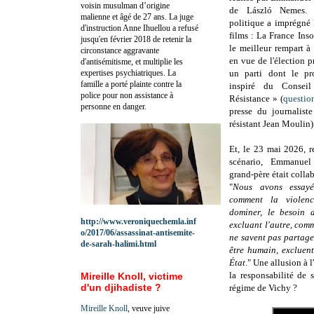
voisin musulman d’origine
de László Nemes.
malienne et âgé de 27 ans. La juge
politique a imprégné 
d'instruction Anne Ihuellou a refusé
films : La France Inso
jusqu'en février 2018 de retenir la
le meilleur rempart à
circonstance aggravante
en vue de l'élection p
d'antisémitisme, et multiplie les
expertises psychiatriques. La
un parti dont le pr
famille a porté plainte contre la
inspiré du Conseil
police pour non assistance à
Résistance » (
questio
personne en danger.
presse du journalist
résistant Jean Moulin)
Et, le 23 mai 2026, r
scénario, Emmanuel
grand-père était collab
"
Nous avons essay
comment la violenc
dominer, le besoin 
http://www.veroniquechemla.inf
excluant l'autre, comm
o/2017/06/assassinat-antisemite-
ne savent pas partage
de-sarah-halimi.html
être humain, excluent
État
." Une allusion à 
la responsabilité de 
Mireille Knoll, victime
d'un djihadiste ?
régime de Vichy ?
Mireille Knoll
, veuve juive