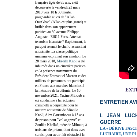
française âgée de 85 ans, a été
découverte le vendredi 23 mars
2018 vers 18 h 30 morte,
poignardée au cri de "Allah
OuAkbar" (Allah est plus grand) et
brûlée dans son appartement
parisien au 30 avenue Philippe
Auguste - 75011 Paris. Attentat
terroriste islamiste ? Rapidement, le
parquet retenait le chef d’assassinat
antisémite. La classe politique
unanime exprimait son émotion. Le
28 mars 2018,
Mireille Knoll
a été
inhumée dans un cimetière parisien
en la présence notamment du
Président Emmanuel Macron et des
milliers de personnes ont participé
en France aux marches blanches à
EXT
la mémoire de la défunte. Le 10
novembre 2021, Yacine Mihoub a
été condamné à la réclusion
ENTRETIEN AV
criminelle à perpétuité pour le
meurtre antisémite de Mireille
Knoll, Alex Carrimbacus à 15 ans
I. JEAN LUC
de prison pour "vol aggravé" et
GUERRE
Zoulika Khellaf, mère de Mihoub, à
LA « DÉRIVE FASC
trois ans de prison, dont deux avec
LUCHAIRE, UNE P
sursis, pour avoir fait obstacle à la