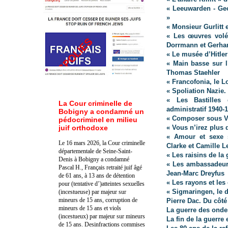
« Leeuwarden - Ge
»
« Monsieur Gurlitt 
« Les œuvres volée
Dorrmann et Gerhar
« Le musée d’Hitle
« Main basse sur l
Thomas Staehler
« Francofonia, le 
« Spoliation Nazie.
« Les Bastilles 
La Cour criminelle de
administratif 1940-
Bobigny a condamné un
« Composer sous V
pédocriminel en milieu
juif orthodoxe
« Vous n’irez plus 
« Amour et sexe s
Le 16 mars 2026, la Cour criminelle
Clarke et Camille 
départementale de Seine-Saint-
« Les raisins de l
Denis à Bobigny a condamné
« Les ambassadeurs
Pascal H., Français retraité juif âgé
Jean-Marc Dreyfus
de 61 ans, à 13 ans de détention
« Les rayons et les
pour (tentative d’)atteintes sexuelles
« Sigmaringen, le d
(incestueuse) par majeur sur
mineurs de 15 ans, corruption de
Pierre Dac. Du côté 
mineurs de 15 ans et viols
La guerre des ondes
(incestueux) par majeur sur mineurs
La fin de la guerre 
de 15 ans. Des
infractions commises