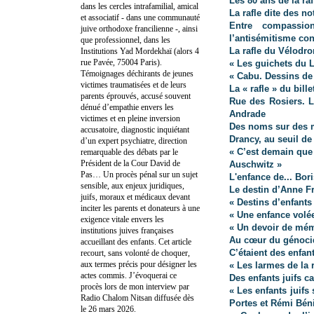
Les 80 ans de la raf
dans les cercles intrafamilial, amical
La rafle dite des n
et associatif - dans une communauté
Entre compassio
juive orthodoxe francilienne -, ainsi
l’antisémitisme co
que professionnel, dans les
La rafle du Vélodro
Institutions Yad Mordekhaï (alors 4
rue Pavée, 75004 Paris).
« Les guichets du L
Témoignages déchirants de jeunes
« Cabu. Dessins de 
victimes traumatisées et de leurs
La « rafle » du bille
parents éprouvés, accusé souvent
Rue des Rosiers. L
dénué d’empathie envers les
Andrade
victimes et en pleine inversion
Des noms sur des m
accusatoire, diagnostic inquiétant
Drancy, au seuil de
d’un expert psychiatre, direction
« C’est demain que 
remarquable des débats par le
Président de la Cour David de
Auschwitz »
Pas… Un procès pénal sur un sujet
L'enfance de... Bor
sensible, aux enjeux juridiques,
Le destin d’Anne Fr
juifs, moraux et médicaux devant
« Destins d’enfants
inciter les parents et donateurs à une
« Une enfance volée 
exigence vitale envers les
« Un devoir de mém
institutions juives françaises
Au cœur du génocid
accueillant des enfants. Cet article
C’étaient des enfan
recourt, sans volonté de choquer,
aux termes précis pour désigner les
« Les larmes de la 
actes commis. J’évoquerai ce
Des enfants juifs c
procès lors de mon interview par
« Les enfants juifs
Radio Chalom Nitsan diffusée dès
Portes et Rémi Bén
le 26 mars 2026.