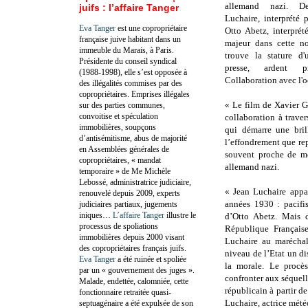
allemand nazi. D
juifs : l’affaire Tanger
Luchaire, interprété 
Eva Tanger
est une copropriétaire
Otto Abetz, interpré
française juive habitant dans un
majeur dans cette no
immeuble du Marais, à Paris.
trouve la stature d
Présidente du conseil syndical
presse, ardent 
(1988-1998), elle s’est opposée à
Collaboration avec l'o
des illégalités commises par des
copropriétaires. Emprises illégales
« Le film de Xavier G
sur des parties communes,
convoitise et spéculation
collaboration à traver
immobilières, soupçons
qui démarre une bril
d’antisémitisme, abus de majorité
l’effondrement que rep
en Assemblées générales de
souvent proche de mo
copropriétaires, « mandat
allemand nazi.
temporaire » de Me Michèle
Lebossé, administratrice judiciaire,
« Jean Luchaire appa
renouvelé depuis 2009, experts
années 1930 : pacifi
judiciaires partiaux, jugements
iniques…
L’affaire Tanger
illustre le
d’Otto Abetz. Mais d
processus de spoliations
République Française
immobilières depuis 2000 visant
Luchaire au maréchal
des copropriétaires français juifs.
niveau de l’Etat un di
Eva Tanger
a été ruinée et spoliée
la morale. Le procè
par un « gouvernement des juges ».
confronter aux séquelle
Malade, endettée, calomniée, cette
républicain à partir 
fonctionnaire retraitée quasi-
Luchaire, actrice mété
septuagénaire a été expulsée de son