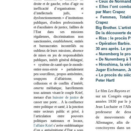
« Ceux de Normand
droite et de gauche, refus d’agir ou
« Elles l’ont comb
inefficacité d’organisations et
par Marc Crapez
d’intellectuels juifs, «
« Femmes, Totalit
dysfonctionnements » d’institutions
Crapez
publiques, d'ordres professionnels
et d'auxiliaires de justice, faillites de
Big Brother. L’artis
l’Etat dans ses missions
De la découverte d
régaliennes, discriminations non
« Riss : le procès 
sanctionnées,
establishment
, entités
« Opération Barbie. 
et bureaucraties incontrôlés ou
30 ans après. Le pr
oublieux de leurs missions, absence
« Nuremberg le pro
de mises en jeu de responsabilités
« De Nuremberg à T
publiques, intérêt général dédaigné,
« Hiroshima, la vér
« système-de-santé-que-le-monde-
entier-nous-envie » partialement
Juger Eichmann, J
peu sourcilleux, propos antisémites,
« Le procès du siè
soupçons d’affairisme, de
Peter Hartl
collusions et de conflits d’intérêt,
omerta
médiatique, harcèlements
Le film
Les Rayons et
tous azimuts visant le couple Krief,
sur un Congrès orga
menace d'un
huissier de justice
de
années 1930 par le jo
casser une porte…
A la confluence
Jean Luchaire et l'Al
entre politique et santé, à la jonction
entre secteurs public et privé, à
professeur de dess
l’articulation entre pouvoirs
de mouvements d
politiques nationaux et locaux,
Allemagne, afin de 
l’affaire Krief
s’avère emblématique
concitoyens dans un 
d’un « antisémitisme d’Etat » sous