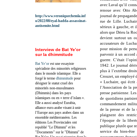
avec Laval qu’il conna
renoue avec Otto Ab
journal de propagande
http://www.veroniquechemla.inf
o/2022/08/eyal-hadda-assassinat-
rue de Lille. Luchai
antisemite.html
sérieux à gauche, et 
alors que Drieu la Roc
devient surtout un o
accusateurs de Lucha
pour mission de persu
Interview de Bat Ye’or
sur la dhimmitude
parvenir à un accord 
guerre. C’était l’opi
Bat Ye’or
est une essayiste
1942. Le journal déri
spécialiste des minorités religieuses
plus à l’extrême droi
dans le monde islamique. Elle a
Crouzet, un employé d
forgé le terme
dhimmitude
pour
« Luchaire, qui écrit
désigner le statut cruel des
l’Association de la p
minorités non-musulmanes
presse parisienne. Le
(Dhimmis) dans les pays
islamiques ou en « terre d’islam ».
de quotidiens parisie
Elle a aussi analysé Eurabia,
commandement militair
alliance euro-arabe visant à unir
de la presse et de la 
l’Europe aux pays arabes dans un
plaignent des restr
ensemble méditerranéen. Les
l’époque de la liber
éditions Les Provinciales ont
publique plutôt que ref
republié "Le Dhimmi" et les
service du bien-être
"Documents" sur le "Dhimmi" de
gouvernement français
Bat Ye'or. Un essai pionnier dont la