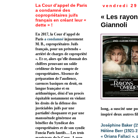
La Cour d’appel de Paris
vendredi 29
a condamné des
copropriétaires juifs
« Les rayon
français en créant leur «
Giannoli
dette » !
En 2017, la Cour d’appel de
Paris
a condamné
injustement
M. B., copropriétaires Juifs
français, pour un prétendu «
arriéré de charges de copropriété
». Et ce, alors qu’elle donnait des
chiffres prouvant un solde
créditeur de leur compte de
copropriétaires. Absence de
préparation de l’audience,
carences basiques en droit, en
langue française et en
arithmétique, déni d’un procès
équitable notamment en violant
les droits de la défense des
justiciables juifs par une
long, a suscité une p
partialité choquante et par une
inspiré deux autres f
mansuétude généreuse au
bénéfice du Syndicat des
Joséphine Baker (1
copropriétaires et de son syndic
Hélène Berr (1921-1
Foncia Paris fautifs… Les trois
« Oriana Fallaci »,
magistrats de la Cour - Laure