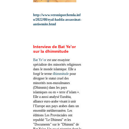
http://www.veroniquechemla.inf
o/2022/08/eyal-hadda-assassinat-
antisemite.html
Interview de Bat Ye’or
sur la dhimmitude
Bat Ye’or
est une essayiste
spécialiste des minorités religieuses
dans le monde islamique. Elle a
forgé le terme
dhimmitude
pour
désigner le statut cruel des
minorités non-musulmanes
(Dhimmis) dans les pays
islamiques ou en « terre d’islam ».
Elle a aussi analysé Eurabia,
alliance euro-arabe visant à unir
l’Europe aux pays arabes dans un
ensemble méditerranéen. Les
éditions Les Provinciales ont
republié "Le Dhimmi" et les
"Documents" sur le "Dhimmi" de
Bat Ye'or. Un essai pionnier dont la