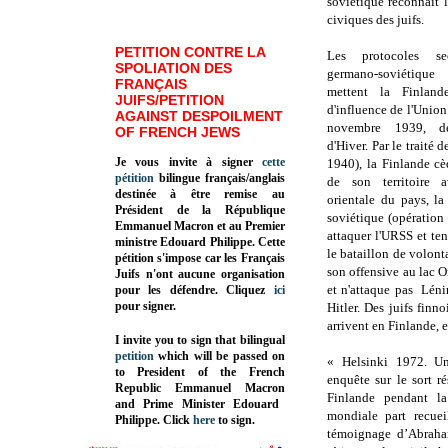
soviétique reconnait 
civiques des juifs.
PETITION CONTRE LA
Les protocoles s
SPOLIATION DES
germano-soviétique
FRANÇAIS
mettent la Finlan
JUIFS/PETITION
d'influence de l'Union
AGAINST DESPOILMENT
novembre 1939, d
OF FRENCH JEWS
d'Hiver. Par le traité
Je vous invite à signer
cette
1940), la Finlande c
pétition
bilingue français/anglais
de son territoire 
destinée à être remise au
orientale du pays, la
Président de la République
soviétique (opération 
Emmanuel Macron et au Premier
attaquer l'URSS et tent
ministre Edouard Philippe. Cette
le bataillon de volont
pétition s'impose car les Français
son offensive au lac 
Juifs n'ont aucune organisation
et n'attaque pas Léni
pour les défendre. Cliquez
ici
pour signer.
Hitler. Des juifs finn
arrivent en Finlande, 
I invite you to sign that bilingual
petition
which will be passed on
« Helsinki 1972. Un
to President of the French
enquête sur le sort r
Republic
Emmanuel Macron
Finlande pendant l
and Prime Minister
Edouard
mondiale part recuei
Philippe
.
Click
here
to sign.
témoignage d’Abraham