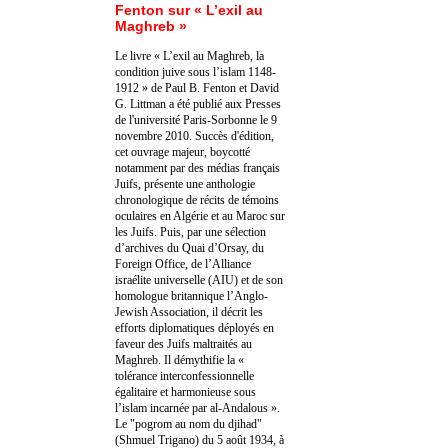
Fenton sur « L’exil au
Maghreb »
Le livre « L’exil au Maghreb, la
condition juive sous l’islam 1148-
1912 » de Paul B. Fenton et David
G. Littman a été publié aux Presses
de l'université Paris-Sorbonne le 9
novembre 2010. Succès d'édition,
cet ouvrage majeur, boycotté
notamment par des médias français
Juifs, présente une anthologie
chronologique de récits de témoins
oculaires en Algérie et au Maroc sur
les Juifs. Puis, par une sélection
d’archives du Quai d’Orsay, du
Foreign Office, de l’Alliance
israélite universelle (AIU) et de son
homologue britannique l’Anglo-
Jewish Association, il décrit les
efforts diplomatiques déployés en
faveur des Juifs maltraités au
Maghreb. Il démythifie la «
tolérance interconfessionnelle
égalitaire et harmonieuse sous
l’islam incarnée par al-Andalous ».
Le "pogrom au nom du djihad"
(Shmuel Trigano) du 5 août 1934, à