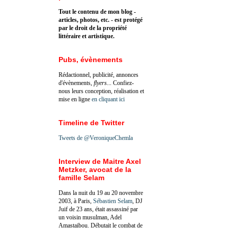
Tout le contenu de mon blog -
articles, photos, etc. - est protégé
par le droit de la propriété
littéraire et artistique.
Pubs, évènements
Rédactionnel, publicité, annonces
d'évènements,
flyers
... Confiez-
nous leurs conception, réalisation et
mise en ligne
en cliquant ici
Timeline de Twitter
Tweets de @VeroniqueChemla
Interview de Maitre Axel
Metzker, avocat de la
famille Selam
Dans la nuit du 19 au 20 novembre
2003, à Paris,
Sébastien Selam
, DJ
Juif de 23 ans, était assassiné par
un voisin musulman, Adel
Amastaibou. Débutait le combat de