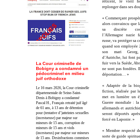
réticent, le vieil
replonger dans ses dou
« Commerçant prospère 
alors convaincu que l
sa discrète coo
l’Allemagne nazie 
russe, va protéger sa
quand son employée 
son mari Georg, 
d’Autriche, lui font pa
fuir vers la Suède, Abr
La Cour criminelle de
Bobigny a condamné un
ne sont pas fondées. I
pédocriminel en milieu
déportation… »
juif orthodoxe
« Adaptée de la biog
Le 16 mars 2026, la Cour criminelle
fiction, réalisée par 
départementale de Seine-Saint-
met en lumière un 
Denis à Bobigny a condamné
Guerre mondiale : la 
Pascal H., Français retraité juif âgé
de 61 ans, à 13 ans de détention
allemands et autrichie
pour (tentative d’)atteintes sexuelles
seront déportés après
(incestueuse) par majeur sur
forcé en Laponie. »
mineurs de 15 ans, corruption de
mineurs de 15 ans et viols
« Membre respecté de
(incestueux) par majeur sur mineurs
sorte de guide spiritue
de 15 ans. Des
infractions commises