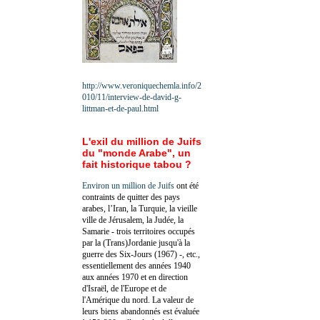
http://www.veroniquechemla.info/2
010/11/interview-de-david-g-
littman-et-de-paul.html
L'exil du million de Juifs
du "monde Arabe", un
fait historique tabou ?
Environ un million de Juifs
ont été
contraints de quitter des pays
arabes, l’Iran, la Turquie, la vieille
ville de Jérusalem, la Judée, la
Samarie - trois territoires occupés
par la (Trans)Jordanie jusqu'à la
guerre des Six-Jours (1967) -, etc.,
essentiellement des années 1940
aux années 1970 et en direction
d'Israël, de l'Europe et de
l'Amérique du nord. La valeur de
leurs biens abandonnés est évaluée