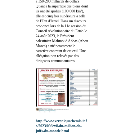
à 150-200 milliards de dollars.
Quant à la superficie des biens dont
ils ont été spoliés (100 000 km²),
elle est cinq fois supérieure à celle
de l'Etat d'Israël. Dans un discours
prononcé lors de la 11e session du
Conseil révolutionnaire du Fatah le
24 août 2023, le Président
palestinien Mahmoud Abbas (Abou
Mazen) a nié notamment le
caractère contraint de cet exil. Une
allégation non relevée par des
dirigeants communautaires.
http://www.veroniquechemla.inf
o/2023/09/lexil-du-million-de-
juifs-du-monde.html