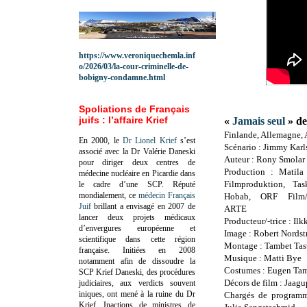
https://www.veroniquechemla.inf
o/2026/03/la-cour-criminelle-de-
bobigny-condamne.html
Spoliations de Français
juifs : l’affaire Krief
«
Jamais seul
» de
Finlande, Allemagne, 
En 2000, le
Dr Lionel Krief
s’est
Scénario : Jimmy Karl
associé avec la Dr Valérie Daneski
Auteur : Rony Smolar
pour diriger deux centres de
Production : Matila
médecine nucléaire en Picardie dans
Filmproduktion, Tas
le cadre d’une SCP.
Réputé
mondialement, ce
médecin Français
Hobab, ORF Film/
Juif
brillant a envisagé en 2007 de
ARTE
lancer deux projets médicaux
Producteur/-trice : Ilk
d’envergures européenne et
Image : Robert Nords
scientifique dans cette région
Montage : Tambet Tas
française.
Initiées en 2008
Musique : Matti Bye
notamment afin de dissoudre la
Costumes : Eugen Ta
SCP Krief Daneski, des procédures
Décors de film : Jaag
judiciaires, aux verdicts souvent
iniques, ont mené à la ruine du Dr
Chargés de programme
Krief.
Inactions de ministres de