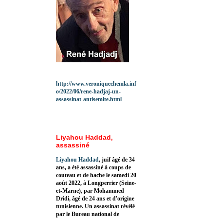
http://www.veroniquechemla.inf
o/2022/06/rene-hadjaj-un-
assassinat-antisemite.html
Liyahou Haddad,
assassiné
Liyahou Haddad
, juif âgé de 34
ans, a été assassiné à coups de
couteau et de hache le samedi 20
août 2022, à Longperrier (Seine-
et-Marne), par Mohammed
Dridi, âgé de 24 ans et d'origine
tunisienne. Un assassinat révélé
par le Bureau national de