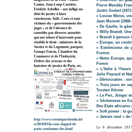
Comte, Jean-Loup Carrière,
Pierre Mendès Fran
Frédéric Arbellot – ont infligé un
Justin Godart (187
déni de justice à leurs
« Louise Weiss, un
concitoyens Juifs. Ceux-ci sont
Jean Monnet (1888-
victimes du « gouvernement des
« De Gaulle, le géa
juges » et de l’absence de
« Willy Brandt. Une
contrôles par diverses autorités
« Brandt à genoux 
qui ont refusé d’intervenir pour
« Europe, un conti
rétablir le droit : ministres de la
Justice et du Logement, parquet,
« Extrémisme de ga
Groupe Foncia, Chambre du
Fromm
Commerce et de l’Industrie,
« Notre Europe, que
Ordres des avocats et des
Fomm
huissiers de justice de Paris, etc.
« L'Italie à l'heu
Julie Peyrard et Na
« Démocraties : son
« Trois jours en se
Torsten Körner
« Le Pen, Jünger et
« Sécheresse en Eu
Des Etats africains 
« Soft power : la g
« Jamais seul » de
http://www.veroniquechemla.inf
o/2018/03/la-cour-dappel-de-
Le 6 décembre 1917,
paris-condamne-des.html