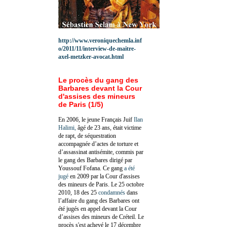
http://www.veroniquechemla.inf
o/2011/11/interview-de-maitre-
axel-metzker-avocat.html
Le procès du gang des
Barbares devant la Cour
d'assises des mineurs
de Paris (1/5)
En 2006, le jeune Français Juif
Ilan
Halimi,
âgé de 23 ans, était victime
de rapt, de séquestration
accompagnée d’actes de torture et
d’assassinat antisémite, commis par
le gang des Barbares dirigé par
Youssouf Fofana. Ce gang
a été
jugé
en 2009 par la Cour d'assises
des mineurs de Paris. Le 25 octobre
2010, 18 des 25
condamnés
dans
l’affaire du gang des Barbares ont
été jugés en appel devant la Cour
d’assises des mineurs de Créteil. Le
procès s'est achevé le 17 décembre