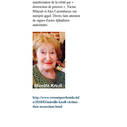
manifestation de la vérité par «
destruction de preuves ». Yacine
Mihoub et Alex Carrimbacus ont
interjeté appel. Divers faits attestent
de signes d'actes djihadistes
antisémites.
http://www.veroniquechemla.inf
o/2018/03/mireille-knoll-victime-
dun-assassinat.html