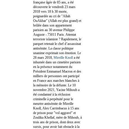
française âgée de 85 ans, a été
découverte le vendredi 23 mars
2018 vers 18 h 30 morte,
poignardée au cri de "Allah
OuAkbar" (Allah est plus grand) et
brûlée dans son appartement
parisien au 30 avenue Philippe
Auguste - 75011 Paris. Attentat
terroriste islamiste ? Rapidement, le
parquet retenait le chef d’assassinat
antisémite. La classe politique
unanime exprimait son émotion. Le
28 mars 2018,
Mireille Knoll
a été
inhumée dans un cimetière parisien
en la présence notamment du
Président Emmanuel Macron et des
milliers de personnes ont participé
en France aux marches blanches à
la mémoire de la défunte. Le 10
novembre 2021, Yacine Mihoub a
été condamné à la réclusion
criminelle à perpétuité pour le
meurtre antisémite de Mireille
Knoll, Alex Carrimbacus à 15 ans
de prison pour "vol aggravé" et
Zoulika Khellaf, mère de Mihoub, à
trois ans de prison, dont deux avec
sursis, pour avoir fait obstacle à la