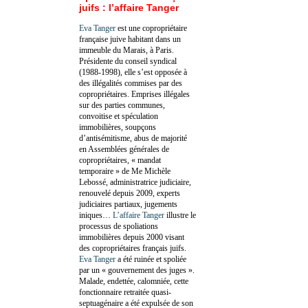
juifs : l’affaire Tanger
Eva Tanger
est une copropriétaire
française juive habitant dans un
immeuble du Marais, à Paris.
Présidente du conseil syndical
(1988-1998), elle s’est opposée à
des illégalités commises par des
copropriétaires. Emprises illégales
sur des parties communes,
convoitise et spéculation
immobilières, soupçons
d’antisémitisme, abus de majorité
en Assemblées générales de
copropriétaires, « mandat
temporaire » de Me Michèle
Lebossé, administratrice judiciaire,
renouvelé depuis 2009, experts
judiciaires partiaux, jugements
iniques…
L’affaire Tanger
illustre le
processus de spoliations
immobilières depuis 2000 visant
des copropriétaires français juifs.
Eva Tanger
a été ruinée et spoliée
par un « gouvernement des juges ».
Malade, endettée, calomniée, cette
fonctionnaire retraitée quasi-
septuagénaire a été expulsée de son