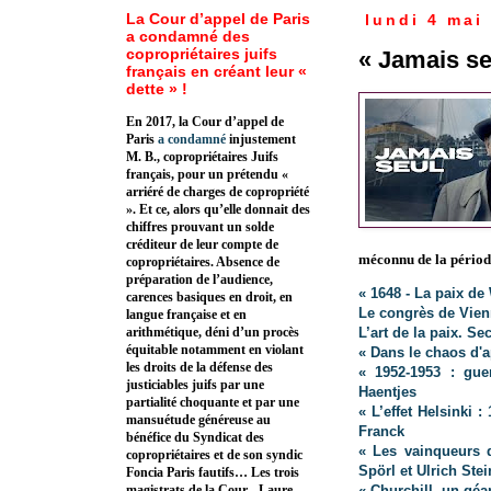
La Cour d’appel de Paris
lundi 4 mai
a condamné des
copropriétaires juifs
« Jamais se
français en créant leur «
dette » !
En 2017, la Cour d’appel de
Paris
a condamné
injustement
M. B., copropriétaires Juifs
français, pour un prétendu «
arriéré de charges de copropriété
». Et ce, alors qu’elle donnait des
chiffres prouvant un solde
créditeur de leur compte de
méconnu de la périod
copropriétaires. Absence de
préparation de l’audience,
« 1648 - La paix de
carences basiques en droit, en
Le congrès de Vien
langue française et en
L’art de la paix. Se
arithmétique, déni d’un procès
équitable notamment en violant
« Dans le chaos d'
les droits de la défense des
« 1952-1953 : gue
justiciables juifs par une
Haentjes
partialité choquante et par une
« L’effet Helsinki :
mansuétude généreuse au
Franck
bénéfice du Syndicat des
« Les vainqueurs d
copropriétaires et de son syndic
Spörl et Ulrich Stei
Foncia Paris fautifs… Les trois
« Churchill, un géa
magistrats de la Cour - Laure