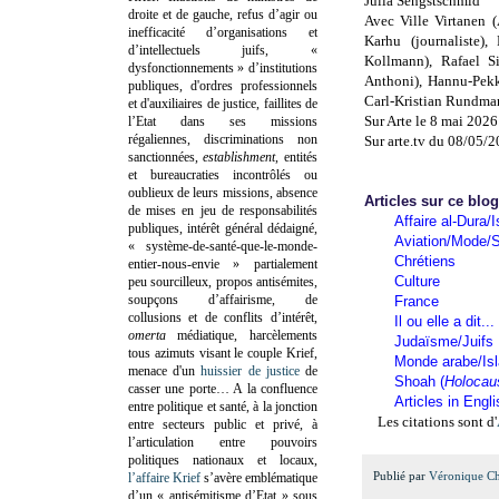
Julia Sengstschmid
droite et de gauche, refus d’agir ou
Avec Ville Virtanen (
inefficacité d’organisations et
Karhu (journaliste
d’intellectuels juifs, «
Kollmann), Rafael S
dysfonctionnements » d’institutions
Anthoni), Hannu-Pekk
publiques, d'ordres professionnels
Carl-Kristian Rundman
et d'auxiliaires de justice, faillites de
Sur Arte le 8 mai 202
l’Etat dans ses missions
régaliennes, discriminations non
Sur arte.tv du 08/05/
sanctionnées,
establishment
, entités
et bureaucraties incontrôlés ou
oublieux de leurs missions, absence
Articles sur ce blo
de mises en jeu de responsabilités
Affaire al-Dura/I
publiques, intérêt général dédaigné,
Aviation/Mode/S
« système-de-santé-que-le-monde-
Chrétiens
entier-nous-envie » partialement
Culture
peu sourcilleux, propos antisémites,
soupçons d’affairisme, de
France
collusions et de conflits d’intérêt,
Il ou elle a dit...
omerta
médiatique, harcèlements
Judaïsme/Juifs
tous azimuts visant le couple Krief,
Monde arabe/Is
menace d'un
huissier de justice
de
Shoah (
Holocau
casser une porte…
A la confluence
Articles in Engl
entre politique et santé, à la jonction
Les citations sont d'
entre secteurs public et privé, à
l’articulation entre pouvoirs
politiques nationaux et locaux,
Publié par
Véronique C
l’affaire Krief
s’avère emblématique
d’un « antisémitisme d’Etat » sous