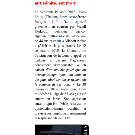
antisémite, est mort
Le vendredi 19 août 2016,
Jean-
Louis (Chalom) Levy
, sexagénaire
français juif, était
agressé
gravement au couteau par Mehdi
Kerkoub, délinquant franco-
algérien multirécidiviste, alors âgé
de 44 ans et
criant
« Allahou Aqbar
» (Allah est le plus grand). Le 12
septembre 2019, la Chambre de
l’instruction de la Cour d’appel de
Colmar a déclaré l’agresseur
pénalement irresponsable
«
en
raison d’un trouble psychique ou
neuropsychique ayant, au moment
des faits, aboli son discernement ou
le contrôle de ses actes
»
. Le 30
décembre 2019, Jean-Louis Levy
est décédé à l’âge de 65 ans ; il a été
enterré en Israël. Son agression
aurait du/pu être évitée.
Analyse
de
dysfonctionnements occultés et
gravissimes impliquant notamment
la responsabilité de l’Etat.