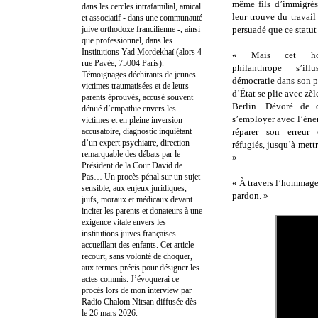
même fils d’immigrés
dans les cercles intrafamilial, amical
leur trouve du travail 
et associatif - dans une communauté
juive orthodoxe francilienne -, ainsi
persuadé que ce statut 
que professionnel, dans les
Institutions Yad Mordekhaï (alors 4
« Mais cet hom
rue Pavée, 75004 Paris).
philanthrope s’il
Témoignages déchirants de jeunes
démocratie dans son p
victimes traumatisées et de leurs
d’État se plie avec z
parents éprouvés, accusé souvent
Berlin. Dévoré de c
dénué d’empathie envers les
s’employer avec l’éne
victimes et en pleine inversion
accusatoire, diagnostic inquiétant
réparer son erreur
d’un expert psychiatre, direction
réfugiés, jusqu’à mettr
remarquable des débats par le
»
Président de la Cour David de
Pas… Un procès pénal sur un sujet
« À travers l’hommage 
sensible, aux enjeux juridiques,
pardon. »
juifs, moraux et médicaux devant
inciter les parents et donateurs à une
exigence vitale envers les
institutions juives françaises
accueillant des enfants. Cet article
recourt, sans volonté de choquer,
aux termes précis pour désigner les
actes commis. J’évoquerai ce
procès lors de mon interview par
Radio Chalom Nitsan diffusée dès
le 26 mars 2026.