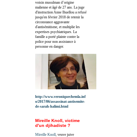
voisin musulman d’origine
malienne et âgé de 27 ans. La juge
d'instruction Anne Ihuellou a refusé
jusqu'en février 2018 de retenir la
circonstance aggravante
d'antisémitisme, et multiplie les
expertises psychiatriques. La
famille a porté plainte contre la
police pour non assistance à
personne en danger.
http://www.veroniquechemla.inf
o/2017/06/assassinat-antisemite-
de-sarah-halimi.html
Mireille Knoll, victime
d'un djihadiste ?
Mireille Knoll
, veuve juive