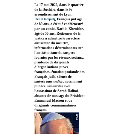
Le 17 mai 2022, dans le quartier
de la Duchère, dans le 9e
arrondissement de Lyon,
RenéHadjadj
, Français juif âgé
de 89 ans, a été tué et défenestré
par un voisin, Rachid Kheniche,
âgé de 50 ans. Réticences de la
justice à admettre le caractère
antisémite du meurtre,
informations déterminantes sur
l’antisémitisme du suspect
fournies par les réseaux sociaux,
prudence de dirigeants
d’organisations juives
françaises, émotion profonde des
Français juifs, silence de
mainstream medias
, notamment
publics, similarités avec
l’assassinat de Sarah Halimi,
absence de message du Président
Emmanuel Macron et de
dirigeants communautaires
français…