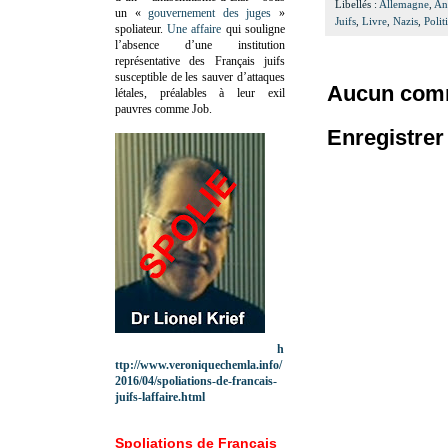
Libellés :
Allemagne
,
An
un «
gouvernement des juges
»
Juifs
,
Livre
,
Nazis
,
Polit
spoliateur.
Une affaire
qui souligne
l’absence d’une institution
représentative des Français juifs
susceptible de les sauver d’attaques
Aucun comm
létales, préalables à leur exil
pauvres comme Job.
Enregistre
h
ttp://www.veroniquechemla.info/
2016/04/spoliations-de-francais-
juifs-laffaire.html
Spoliations de Français