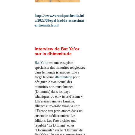
http://www.veroniquechemla.inf
o/2022/08/eyal-hadda-assassinat-
antisemite.html
Interview de Bat Ye’or
sur la dhimmitude
Bat Ye’or
est une essayiste
spécialiste des minorités religieuses
dans le monde islamique. Elle a
forgé le terme
dhimmitude
pour
désigner le statut cruel des
minorités non-musulmanes
(Dhimmis) dans les pays
islamiques ou en « terre d’islam ».
Elle a aussi analysé Eurabia,
alliance euro-arabe visant à unir
l’Europe aux pays arabes dans un
ensemble méditerranéen. Les
éditions Les Provinciales ont
republié "Le Dhimmi" et les
"Documents" sur le "Dhimmi" de
Bat Ye'or. Un essai pionnier dont la