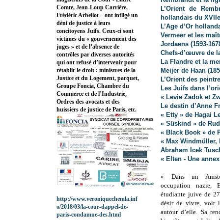
Comte, Jean-Loup Carrière,
L’Orient de Rembr
Frédéric Arbellot – ont infligé un
hollandais du XVIIe
déni de justice à leurs
L’Age d’Or holland
concitoyens Juifs. Ceux-ci sont
Vermeer et les maît
victimes du « gouvernement des
Jordaens (1593-1678
juges » et de l’absence de
Chefs-d’œuvre de l
contrôles par diverses autorités
La Flandre et la me
qui ont refusé d’intervenir pour
Meijer de Haan (185
rétablir le droit : ministres de la
Justice et du Logement, parquet,
L’Orient des peintr
Groupe Foncia, Chambre du
Les Juifs dans l’or
Commerce et de l’Industrie,
« Levie Zadok et Zw
Ordres des avocats et des
Le destin d’Anne Fr
huissiers de justice de Paris, etc.
« Etty » de Hagai L
« Süskind » de Rud
« Black Book » de 
« Max Windmüller, h
Abraham Icek Tusch
« Elten - Une annex
« Dans un Amster
occupation nazie,
étudiante juive de 2
http://www.veroniquechemla.inf
désir de vivre, voit 
o/2018/03/la-cour-dappel-de-
autour d’elle. Sa ren
paris-condamne-des.html