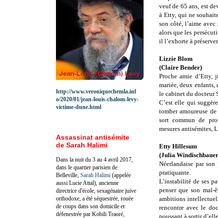
veuf de 65 ans, est d
à Etty, qui ne souhait
son côté, l’aime avec 
alors que les persécut
il l’exhorte à préserver
Lizzie Blom
(Claire Bender)
Proche amie d’Etty, j
mariée, deux enfants, 
http://www.veroniquechemla.inf
le cabinet du docteur S
o/2020/01/jean-louis-chalom-levy-
C’est elle qui suggèr
victime-dune.html
tomber amoureuse de l
sort commun de prosc
mesures antisémites, L
Assassinat antisémite
de Sarah Halimi
Etty Hillesum
(Julia Windischbauer
Dans la nuit du 3 au 4 avril 2017,
Néerlandaise par son 
dans le quartier parisien de
pratiquante.
Belleville,
Sarah Halimi
(appelée
L’instabilité de ses pa
aussi Lucie Attal), ancienne
penser que son mal-êt
directrice d'école, sexagénaire juive
orthodoxe, a été séquestrée, rouée
ambitions intellectue
de coups dans son domicile et
rencontre avec le doc
défenestrée par Kobili Traoré,
poussant à sortir d’el