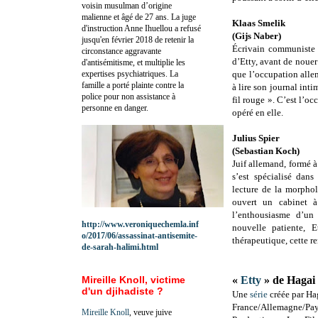
voisin musulman d’origine
malienne et âgé de 27 ans. La juge
Klaas Smelik
d'instruction Anne Ihuellou a refusé
(Gijs Naber)
jusqu'en février 2018 de retenir la
Écrivain communiste 
circonstance aggravante
d’Etty, avant de nouer 
d'antisémitisme, et multiplie les
expertises psychiatriques. La
que l’occupation allem
famille a porté plainte contre la
à lire son journal inti
police pour non assistance à
fil rouge ». C’est l’o
personne en danger.
opéré en elle.
Julius Spier
(Sebastian Koch)
Juif allemand, formé à
s’est spécialisé dan
lecture de la morphol
ouvert un cabinet à
l’enthousiasme d’un 
http://www.veroniquechemla.inf
nouvelle patiente, E
o/2017/06/assassinat-antisemite-
thérapeutique, cette r
de-sarah-halimi.html
Mireille Knoll, victime
«
Etty
» de Hagai
d'un djihadiste ?
Une
série
créée par H
France/Allemagne/Pay
Mireille Knoll
, veuve juive