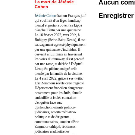
Aucun comm
La mort de Jérémie
Cohen
Enregistre
Jérémie Cohen
était un Français juif
qui souffrait d'un léger handicap
mental et portait souvent sa kippa
blanche. Battu par une quinzaine.
Le 16 février 2022, vers 20 h, à
Bobigny (Seine-Saint-Denis), il est
sauvagement agressé physiquement
par une quinzaine d'individus. Il
parvient à fuir, mais en traversant
les voies du tramway, il est percuté
par une rame, et décède à l'hôpital.
L'enquête piétine, malgré celle
menée par la famille de la victime.
Le 4 avril 2022, grâce à ses twitts,
Eric Zemmour révèle cette tragédie.
Département francilien dangereux
notamment pour les Juifs, famille
endeuillée et isolée contrainte
d'enquêter face aux
dysfonctionnements politico-
judiciaires, omerta médiatico-
politique et de dirigeants
communautaires, soutien d'Eric
Zemmour critiqué, réticences
judiciaires à admettre les