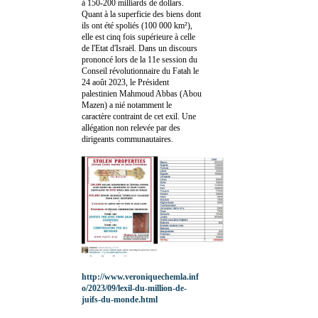
à 150-200 milliards de dollars.
Quant à la superficie des biens dont
ils ont été spoliés (100 000 km²),
elle est cinq fois supérieure à celle
de l'Etat d'Israël. Dans un discours
prononcé lors de la 11e session du
Conseil révolutionnaire du Fatah le
24 août 2023, le Président
palestinien Mahmoud Abbas (Abou
Mazen) a nié notamment le
caractère contraint de cet exil. Une
allégation non relevée par des
dirigeants communautaires.
http://www.veroniquechemla.inf
o/2023/09/lexil-du-million-de-
juifs-du-monde.html