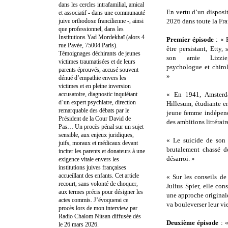
dans les cercles intrafamilial, amical
En vertu d’un disposit
et associatif - dans une communauté
juive orthodoxe francilienne -, ainsi
2026 dans toute la Fra
que professionnel, dans les
Institutions Yad Mordekhaï (alors 4
Premier épisode
: « 
rue Pavée, 75004 Paris).
être persistant, Etty, 
Témoignages déchirants de jeunes
son amie Lizzie
victimes traumatisées et de leurs
psychologue et chirol
parents éprouvés, accusé souvent
»
dénué d’empathie envers les
victimes et en pleine inversion
accusatoire, diagnostic inquiétant
« En 1941, Amsterd
d’un expert psychiatre, direction
Hillesum, étudiante en
remarquable des débats par le
jeune femme indépend
Président de la Cour David de
des ambitions littéraire
Pas… Un procès pénal sur un sujet
sensible, aux enjeux juridiques,
« Le suicide de son 
juifs, moraux et médicaux devant
brutalement chassé d
inciter les parents et donateurs à une
désarroi. »
exigence vitale envers les
institutions juives françaises
accueillant des enfants. Cet article
« Sur les conseils de
recourt, sans volonté de choquer,
Julius Spier, elle co
aux termes précis pour désigner les
une approche original
actes commis. J’évoquerai ce
va bouleverser leur vie
procès lors de mon interview par
Radio Chalom Nitsan diffusée dès
Deuxième épisode
: 
le 26 mars 2026.