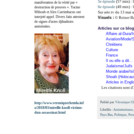
5e épisode
(57 min) : 
manifestation de la vérité par «
6e épisode
(49 min) : 
destruction de preuves ». Yacine
Mihoub et Alex Carrimbacus ont
Sur arte.tv du 13 mai
interjeté appel. Divers faits attestent
Visuels :
© Reiner B
de signes d'actes djihadistes
antisémites.
Articles sur ce blo
Affaire al-Dura/I
Aviation/Mode/S
Chrétiens
Culture
France
Il ou elle a dit...
Judaïsme/Juifs
Monde arabe/Is
Shoah (
Holocau
Articles in Engl
Les citations sont d'
Publié par
Véronique C
http://www.veroniquechemla.inf
o/2018/03/mireille-knoll-victime-
Libellés :
Antisémitisme
dun-assassinat.html
Pays-Bas
,
Politique
,
Pres