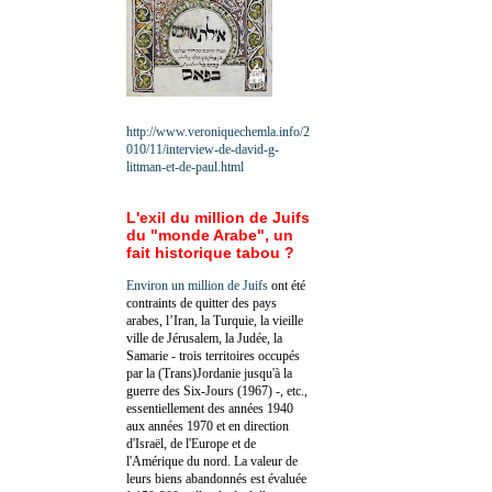
http://www.veroniquechemla.info/2
010/11/interview-de-david-g-
littman-et-de-paul.html
L'exil du million de Juifs
du "monde Arabe", un
fait historique tabou ?
Environ un million de Juifs
ont été
contraints de quitter des pays
arabes, l’Iran, la Turquie, la vieille
ville de Jérusalem, la Judée, la
Samarie - trois territoires occupés
par la (Trans)Jordanie jusqu'à la
guerre des Six-Jours (1967) -, etc.,
essentiellement des années 1940
aux années 1970 et en direction
d'Israël, de l'Europe et de
l'Amérique du nord. La valeur de
leurs biens abandonnés est évaluée