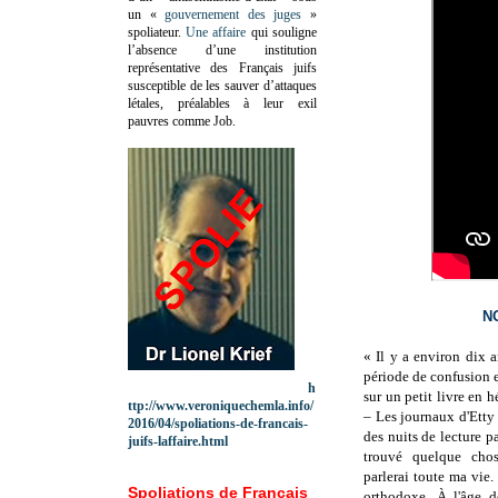
un «
gouvernement des juges
»
spoliateur.
Une affaire
qui souligne
l’absence d’une institution
représentative des Français juifs
susceptible de les sauver d’attaques
létales, préalables à leur exil
pauvres comme Job.
N
« Il y a environ dix a
période de confusion e
h
sur un petit livre en h
ttp://www.veroniquechemla.info/
– Les journaux d'Etty 
2016/04/spoliations-de-francais-
des nuits de lecture pa
juifs-laffaire.html
trouvé quelque chos
parlerai toute ma vie. 
Spoliations de Français
orthodoxe. À l'âge d