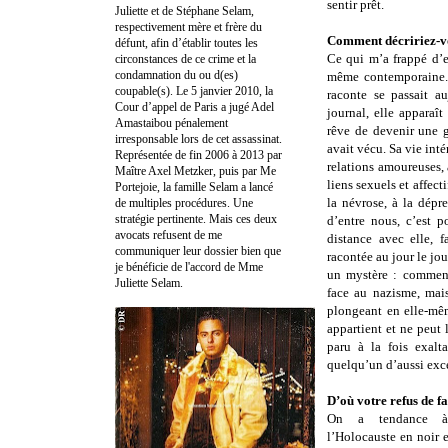
sentir prêt.
Juliette et de Stéphane Selam,
respectivement mère et frère du
Comment décririez-vo
défunt, afin d’établir toutes les
Ce qui m’a frappé d’e
circonstances de ce crime et la
condamnation du ou d(es)
même contemporaine. 
coupable(s). Le 5 janvier 2010, la
raconte se passait a
Cour d’appel de Paris a jugé Adel
journal, elle apparaî
Amastaibou pénalement
rêve de devenir une g
irresponsable lors de cet assassinat.
avait vécu. Sa vie intér
Représentée de fin 2006 à 2013 par
relations amoureuses,
Maître Axel Metzker, puis par Me
liens sexuels et affecti
Portejoie, la famille Selam a lancé
la névrose, à la dépr
de multiples procédures. Une
stratégie pertinente. Mais ces deux
d’entre nous, c’est p
avocats refusent de me
distance avec elle, 
communiquer leur dossier bien que
racontée au jour le jou
je bénéficie de l'accord de Mme
un mystère : comment
Juliette Selam.
face au nazisme, mai
plongeant en elle-mêm
appartient et ne peut l
paru à la fois exalta
quelqu’un d’aussi exc
D’où votre refus de fa
On a tendance à 
l’Holocauste en noir 