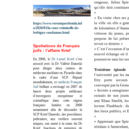
orageuse, Julius Spi
qu’elle doit continuer
»
« En visite chez ses 
la ville où elle a gr
https://www.veroniquechemla.inf
o/2026/03/la-cour-criminelle-de-
de kilomètres d’Amste
bobigny-condamne.html
virtuose du piano, ps
propose de lui présen
revoir ce dernier. »
Spoliations de Français
« C’est l’occasion d’
juifs : l’affaire Krief
nouvel échange où il 
En 2000, le
Dr Lionel Krief
s’est
poursuivre sans lui s
associé avec la Dr Valérie Daneski
pour diriger deux centres de
Troisième épisode
:
médecine nucléaire en Picardie dans
l’université par les m
le cadre d’une SCP.
Réputé
Etty porte secours
mondialement, ce
médecin Français
convoqué par la Gesta
Juif
brillant a envisagé en 2007 de
« Invitée à enregistr
lancer deux projets médicaux
extraits de son jour
d’envergures européenne et
scientifique dans cette région
ami Klaas Smelik, ho
française.
Initiées en 2008
lecture. Flashback : du
notamment afin de dissoudre la
des lieux publics, et E
SCP Krief Daneski, des procédures
»
judiciaires, aux verdicts souvent
« Apprenant que Spier
iniques, ont mené à la ruine du Dr
résidant à Amsterdam, 
Krief.
Inactions de ministres de