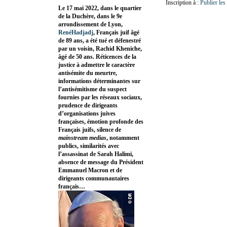
Inscription à :
Publier le
Le 17 mai 2022, dans le quartier
de la Duchère, dans le 9e
arrondissement de Lyon,
RenéHadjadj
, Français juif âgé
de 89 ans, a été tué et défenestré
par un voisin, Rachid Kheniche,
âgé de 50 ans. Réticences de la
justice à admettre le caractère
antisémite du meurtre,
informations déterminantes sur
l’antisémitisme du suspect
fournies par les réseaux sociaux,
prudence de dirigeants
d’organisations juives
françaises, émotion profonde des
Français juifs, silence de
mainstream medias
, notamment
publics, similarités avec
l’assassinat de Sarah Halimi,
absence de message du Président
Emmanuel Macron et de
dirigeants communautaires
français…