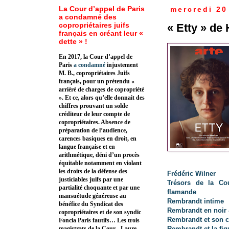
La Cour d’appel de Paris
mercredi 20
a condamné des
copropriétaires juifs
« Etty » de
français en créant leur «
dette » !
En 2017, la Cour d’appel de
Paris
a condamné
injustement
M. B., copropriétaires Juifs
français, pour un prétendu «
arriéré de charges de copropriété
». Et ce, alors qu’elle donnait des
chiffres prouvant un solde
créditeur de leur compte de
copropriétaires. Absence de
préparation de l’audience,
carences basiques en droit, en
langue française et en
arithmétique, déni d’un procès
équitable notamment en violant
les droits de la défense des
Frédéric Wilner
justiciables juifs par une
Trésors de la Co
partialité choquante et par une
flamande
mansuétude généreuse au
Rembrandt intime
bénéfice du Syndicat des
Rembrandt en noir 
copropriétaires et de son syndic
Rembrandt et son c
Foncia Paris fautifs… Les trois
Rembrandt et la fig
magistrats de la Cour - Laure