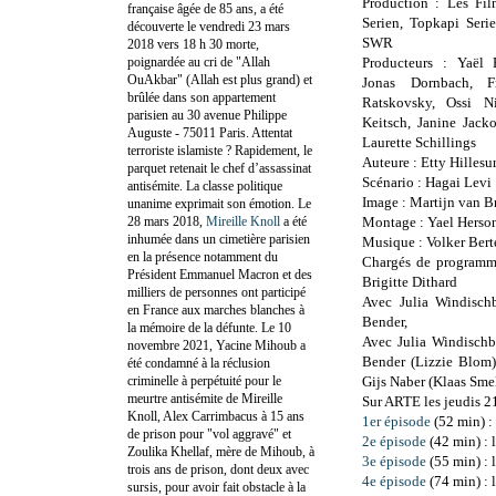
Production : Les Fi
française âgée de 85 ans, a été
Serien, Topkapi Seri
découverte le vendredi 23 mars
SWR
2018 vers 18 h 30 morte,
poignardée au cri de "Allah
Producteurs : Yaël F
OuAkbar" (Allah est plus grand) et
Jonas Dornbach, F
brûlée dans son appartement
Ratskovsky, Ossi N
parisien au 30 avenue Philippe
Keitsch, Janine Jack
Auguste - 75011 Paris. Attentat
Laurette Schillings
terroriste islamiste ? Rapidement, le
Auteure : Etty Hilles
parquet retenait le chef d’assassinat
Scénario : Hagai Lev
antisémite. La classe politique
Image : Martijn van 
unanime exprimait son émotion. Le
28 mars 2018,
Mireille Knoll
a été
Montage : Yael Herso
inhumée dans un cimetière parisien
Musique : Volker Bert
en la présence notamment du
Chargés de programme
Président Emmanuel Macron et des
Brigitte Dithard
milliers de personnes ont participé
Avec Julia Windischb
en France aux marches blanches à
Bender,
la mémoire de la défunte. Le 10
Avec Julia Windischba
novembre 2021, Yacine Mihoub a
Bender (Lizzie Blom)
été condamné à la réclusion
criminelle à perpétuité pour le
Gijs Naber (Klaas Sm
meurtre antisémite de Mireille
Sur ARTE les jeudis 2
Knoll, Alex Carrimbacus à 15 ans
1er épisode
(52 min) :
de prison pour "vol aggravé" et
2e épisode
(42 min) : 
Zoulika Khellaf, mère de Mihoub, à
3e épisode
(55 min) : 
trois ans de prison, dont deux avec
4e épisode
(74 min) : 
sursis, pour avoir fait obstacle à la