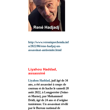
http://www.veroniquechemla.inf
o/2022/06/rene-hadjaj-un-
assassinat-antisemite.html
Liyahou Haddad,
assassiné
Liyahou Haddad
, juif âgé de 34
ans, a été assassiné à coups de
couteau et de hache le samedi 20
août 2022, à Longperrier (Seine-
et-Marne), par Mohammed
Dridi, âgé de 24 ans et d'origine
tunisienne. Un assassinat révélé
par le Bureau national de