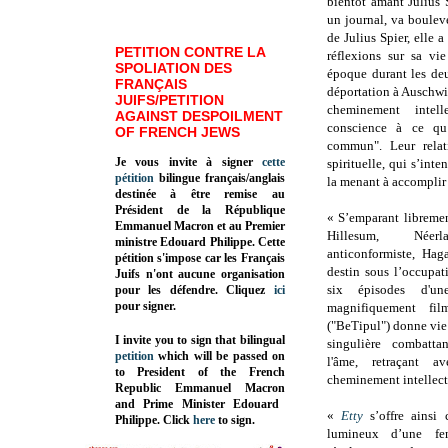
bientôt amant Julius S
un journal, va bouleve
de Julius Spier, elle 
PETITION CONTRE LA
réflexions sur sa vi
SPOLIATION DES
époque durant les de
FRANÇAIS
déportation à Auschwit
JUIFS/PETITION
cheminement intel
AGAINST DESPOILMENT
conscience à ce qu
OF FRENCH JEWS
commun". Leur rela
Je vous invite à signer
cette
spirituelle, qui s’inte
pétition
bilingue français/anglais
la menant à accomplir 
destinée à être remise au
Président de la République
«
S’emparant libremen
Emmanuel Macron et au Premier
Hillesum, Néerl
ministre Edouard Philippe. Cette
anticonformiste, Hag
pétition s'impose car les Français
destin sous l’occupa
Juifs n'ont aucune organisation
six épisodes d'une
pour les défendre. Cliquez
ici
pour signer.
magnifiquement fil
("BeTipul") donne vie 
I invite you to sign that bilingual
singulière combattan
petition
which will be passed on
l'âme, retraçant a
to President of the French
cheminement intellectu
Republic
Emmanuel Macron
and Prime Minister
Edouard
«
Etty
s’offre ainsi 
Philippe
.
Click
here
to sign.
lumineux d’une fe