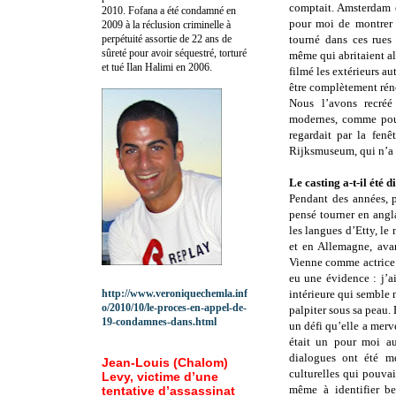
comptait. Amsterdam e
2010.
Fofana a été c
ondamné en
pour moi de montrer 
2009 à la réclusion criminelle à
perpétuité assortie de 22 ans de
tourné dans ces rues
sûreté pour avoir séquestré, torturé
même qui abritaient alo
et tué Ilan Halimi en 2006.
filmé les extérieurs au
être complètement rén
Nous l’avons recréé
modernes, comme pour 
regardait par la fenê
Rijksmuseum, qui n’a 
Le casting a-t-il été di
Pendant des années, p
pensé tourner en angla
les langues d’Etty, le
et en Allemagne, ava
Vienne comme actrice d
eu une évidence : j’ai
http://www.veroniquechemla.inf
intérieure qui semble 
o/2010/10/le-proces-en-appel-de-
palpiter sous sa peau. 
19-condamnes-dans.html
un défi qu’elle a mer
était un pour moi au
dialogues ont été me
Jean-Louis (Chalom)
culturelles qui pouvai
Levy, victime d’une
même à identifier b
tentative d’assassinat