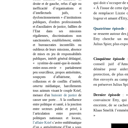
qui doit s’occuper de s
droite et de gauche, refus d’agir ou
« À l'issue de cette ép
inefficacité d’organisations et
d’intellectuels juifs, «
de remplacer Lizzie c
dysfonctionnements » d’institutions
logeur et amant d'Etty,
publiques, d'ordres professionnels
et d'auxiliaires de justice, faillites de
Quatrième épisode
: 
l’Etat dans ses missions
se resserre autour des
régaliennes, discriminations non
Etty cherche un mo
sanctionnées,
establishment
, entités
Julius Spier, plus expo
et bureaucraties incontrôlés ou
oublieux de leurs missions, absence
de mises en jeu de responsabilités
publiques, intérêt général dédaigné,
Cinquième épisode
:
« système-de-santé-que-le-monde-
conseil juif d’Ams
entier-nous-envie » partialement
démène pour aider
peu sourcilleux, propos antisémites,
protection, de plus 
soupçons d’affairisme, de
être envoyés au camp
collusions et de conflits d’intérêt,
en préserver Julius Spi
omerta
médiatique, harcèlements
tous azimuts visant le couple Krief,
Dernier épisode
: «
menace d'un
huissier de justice
de
casser une porte…
A la confluence
convaincre Etty, qui
entre politique et santé, à la jonction
enceinte, de se cache
entre secteurs public et privé, à
Klaas Smelik l’emmène
l’articulation entre pouvoirs
»
politiques nationaux et locaux,
l’affaire Krief
s’avère emblématique
d’un « antisémitisme d’Etat » sous