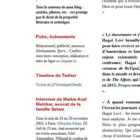
l'homme qui a éveillé
Dieu et pour toute l'hu
Tout le contenu de mon blog -
»
articles, photos, etc. - est protégé
par le droit de la propriété
littéraire et artistique.
« Le
showrunner
et 
Pubs, évènements
Hagai Levi brouille 
pour faire revivre ave
Rédactionnel, publicité, annonces
d'évènements,
flyers
... Confiez-
d’Amsterdam et fair
nous leurs conception, réalisation et
enjeux existentie
mise en ligne
en cliquant ici
confronter. Hagai 
créateur de
BeTipul
dans le monde et de
Timeline de Twitter
et de
The Affair
, qui
Tweets de @VeroniqueChemla
en 2015.
Propos
recu
».
Interview de Maitre Axel
«
À quand remonte 
Metzker, avocat de la
l’écran les journaux 
famille Selam
Hagai Levi : Au moment
Dans la nuit du 19 au 20 novembre
mon analyste. Je me su
2003, à Paris,
Sébastien Selam
, DJ
Mais le plus poigna
Juif de 23 ans, était assassiné par
abstractions. Qui plu
un voisin musulman, Adel
chose d’intérieur. Co
Amastaibou. Débutait le combat de