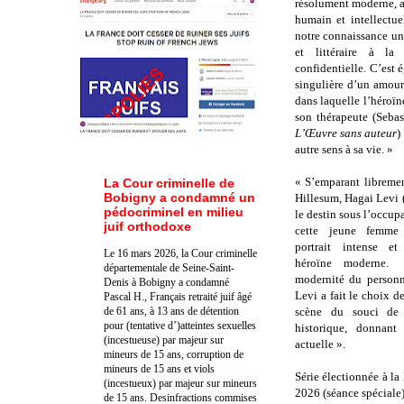
résolument moderne, a
humain et intellectue
notre connaissance un
et littéraire à la 
confidentielle
. C’est 
singulière d’un amou
dans laquelle l’héroïn
son thérapeute (Seba
L’Œuvre sans auteur
)
autre sens à sa vie. »
« S’emparant libremen
La Cour criminelle de
Bobigny a condamné un
Hillesum, Hagai Levi
pédocriminel en milieu
le destin sous l’occu
juif orthodoxe
cette jeune femme 
portrait intense e
Le 16 mars 2026, la Cour criminelle
héroïne modern
départementale de Seine-Saint-
modernité du personn
Denis à Bobigny a condamné
Levi a fait le choix de
Pascal H., Français retraité juif âgé
de 61 ans, à 13 ans de détention
scène du souci de l
pour (tentative d’)atteintes sexuelles
historique, donnan
(incestueuse) par majeur sur
actuelle
».
mineurs de 15 ans, corruption de
mineurs de 15 ans et viols
Série électionnée à l
(incestueux) par majeur sur mineurs
2026 (séance spéciale
de 15 ans. Des
infractions commises