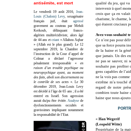
antisémite, est mort
qualité du jeu, qui va
intervenir à quel momen
Le vendredi 19 août 2016,
Jean-
crois que ça en valait
Louis (Chalom) Levy
, sexagénaire
charisme, le charme, l
français juif, était
agressé
qui étaient cruciaux po
gravement au couteau par Mehdi
Kerkoub, délinquant franco-
Avez-vous souhaité tr
algérien multirécidiviste, alors âgé
de 44 ans et
criant
« Allahou Aqbar
Ce n’est pas pour déli
» (Allah est le plus grand). Le 12
que sa force pourra ins
septembre 2019, la Chambre de
de la haine et la gén
l’instruction de la Cour d’appel de
que jamais. Un des en
Colmar a déclaré l’agresseur
ne pas se sauver, ni s
pénalement irresponsable
«
en
souhaite pas profiter 
raison d’un trouble psychique ou
gens capables de l’ai
neuropsychique ayant, au moment
ne la vois pas comme 
des faits, aboli son discernement ou
le contrôle de ses actes
»
. Le 30
extrême m’a touché de
décembre 2019, Jean-Louis Levy
regard de notre prése
est décédé à l’âge de 65 ans ; il a été
combien toute haine c
enterré en Israël. Son agression
haine que nous ajouton
aurait du/pu être évitée.
Analyse
de
dysfonctionnements occultés et
PORTR
gravissimes impliquant notamment
la responsabilité de l’Etat.
«
Han Wegerif
(Leopold Witte)
Propriétaire de la ma