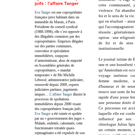
juifs : l’affaire Tanger
cette communauté, je
violence. J'ai abando
Eva Tanger
est une copropriétaire
foi et le sens de la vi
française juive habitant dans un
qui en résultait – ains
immeuble du Marais, à Paris.
qui l'accompagnaient –
Présidente du conseil syndical
(1988-1998), elle s’est opposée à
réussite ; généralemen
des illégalités commises par des
option : une religiosi
copropriétaires. Emprises illégales
de foi et de sens 
sur des parties communes,
institutionnelle.
convoitise et spéculation
immobilières, soupçons
Le journal intime de E
d’antisémitisme, abus de majorité
rare et une honnêteté 
en Assemblées générales de
qu’Amsterdam est occu
copropriétaires, « mandat
temporaire » de Me Michèle
voyage intérieur co
Lebossé, administratrice judiciaire,
femme moderne, urb
renouvelé depuis 2009, experts
d'humour et de sens
judiciaires partiaux, jugements
trouve une sorte de b
iniques…
L’affaire Tanger
illustre le
rapide d'une jeune f
processus de spoliations
une personne dotée d
immobilières depuis 2000 visant
Ce processus est acc
des copropriétaires français juifs.
laquelle elle est conf
Eva Tanger
a été ruinée et spoliée
par un « gouvernement des juges ».
influencé par son 
Malade, endettée, calomniée, cette
chirologue Julius Spie
fonctionnaire retraitée quasi-
un certain moment, e
septuagénaire a été expulsée de son