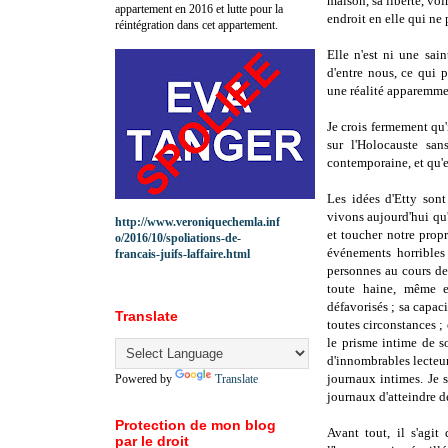
maison, sa liberté, voi
appartement en 2016 et lutte pour la
endroit en elle qui ne
réintégration dans cet appartement.
Elle n'est ni une sa
d'entre nous, ce qui 
une réalité apparemme
Je crois fermement qu'i
sur l'Holocauste san
contemporaine, et qu'
Les idées d'Etty son
vivons aujourd'hui qu'
http://www.veroniquechemla.inf
et toucher notre propr
o/2016/10/spoliations-de-
événements horribles
francais-juifs-laffaire.html
personnes au cours de
toute haine, même en
défavorisés ; sa capaci
Translate
toutes circonstances ;
le prisme intime de s
d'innombrables lecteur
journaux intimes. Je s
Powered by
Translate
journaux d'atteindre 
Protection de mon blog
Avant tout, il s'agi
par le droit