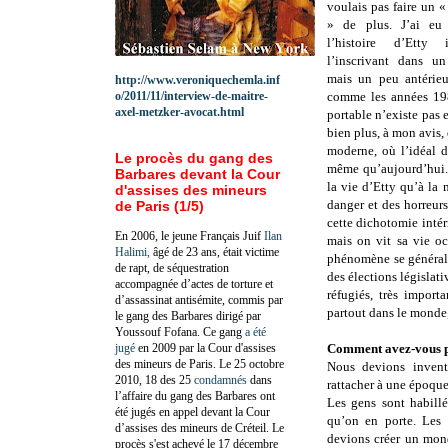
voulais pas faire un 
» de plus. J’ai eu 
l’histoire d’Etty 
l’inscrivant dans u
mais un peu antérieu
http://www.veroniquechemla.inf
o/2011/11/interview-de-maitre-
comme les années 19
axel-metzker-avocat.html
portable n’existe pas
bien plus, à mon avis,
moderne, où l’idéal d
Le procès du gang des
même qu’aujourd’hui. 
Barbares devant la Cour
la vie d’Etty qu’à la
d'assises des mineurs
danger et des horreurs
de Paris (1/5)
cette dichotomie intér
En 2006, le jeune Français Juif
Ilan
mais on vit sa vie oc
Halimi,
âgé de 23 ans, était victime
phénomène se générali
de rapt, de séquestration
des élections législat
accompagnée d’actes de torture et
réfugiés, très impor
d’assassinat antisémite, commis par
partout dans le monde
le gang des Barbares dirigé par
Youssouf Fofana. Ce gang
a été
jugé
en 2009 par la Cour d'assises
Comment avez-vous pr
des mineurs de Paris. Le 25 octobre
Nous devions invent
2010, 18 des 25
condamnés
dans
rattacher à une époque
l’affaire du gang des Barbares ont
Les gens sont habillé
été jugés en appel devant la Cour
qu’on en porte. Les v
d’assises des mineurs de Créteil. Le
devions créer un mond
procès s'est achevé le 17 décembre