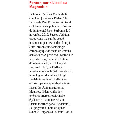
Fenton sur « L’exil au
Maghreb »
Le livre « L’exil au Maghreb, la
condition juive sous l’islam 1148-
1912 » de Paul B. Fenton et David
G. Littman a été publié aux Presses
de l'université Paris-Sorbonne le 9
novembre 2010. Succès d'édition,
cet ouvrage majeur, boycotté
notamment par des médias français
Juifs, présente une anthologie
chronologique de récits de témoins
oculaires en Algérie et au Maroc sur
les Juifs. Puis, par une sélection
d’archives du Quai d’Orsay, du
Foreign Office, de l’Alliance
israélite universelle (AIU) et de son
homologue britannique l’Anglo-
Jewish Association, il décrit les
efforts diplomatiques déployés en
faveur des Juifs maltraités au
Maghreb. Il démythifie la «
tolérance interconfessionnelle
égalitaire et harmonieuse sous
l’islam incarnée par al-Andalous ».
Le "pogrom au nom du djihad"
(Shmuel Trigano) du 5 août 1934, à