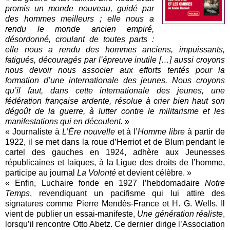
promis un monde nouveau, guidé par
des hommes meilleurs ; elle nous a
rendu le monde ancien empiré,
désordonné, croulant de toutes parts :
elle nous a rendu des hommes anciens, impuissants,
fatigués, découragés par l’épreuve inutile […] aussi croyons
nous devoir nous associer aux efforts tentés pour la
formation d’une internationale des jeunes. Nous croyons
qu’il faut, dans cette internationale des jeunes, une
fédération française ardente, résolue à crier bien haut son
dégoût de la guerre, à lutter contre le militarisme et les
manifestations qui en découlent.
»
« Journaliste à
L’Ère nouvelle
et à l’
Homme libre
à partir de
1922, il se met dans la roue d’Herriot et de Blum pendant le
cartel des gauches en 1924, adhère aux Jeunesses
républicaines et laïques, à la Ligue des droits de l’homme,
participe au journal
La Volonté
et devient célèbre. »
« Enfin, Luchaire fonde en 1927 l’hebdomadaire
Notre
Temps
, revendiquant un pacifisme qui lui attire des
signatures comme Pierre Mendès-France et H. G. Wells. Il
vient de publier un essai-manifeste,
Une génération réaliste
,
lorsqu’il rencontre Otto Abetz. Ce dernier dirige l’Association