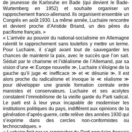
de jeunesse de Karlsruhe en Bade (qui devient le Bade-
Wurtemberg en 1952) et souhaite organiser un
rapprochement franco-allemand. Ils organisent ensemble un
Congrès en août 1930. La même année, Luchaire rencontre
et devient proche d’Aristide Briand, un des pères du
pacifisme français. »
« L’arrivée au pouvoir du national-socialisme en Allemagne
ralentit le rapprochement sans toutefois y mettre un terme.
Pour Luchaire, il s’agit avant tout de sauvegarder les
chances de maintenir la paix, avec le succès que l’on sait.
Séduit par le charisme et l’idéalisme de l’Allemand, par sa
vision d’une ≪ Europe nouvelle ≫, Luchaire s’éloigne de la
gauche qu’il juge ≪ inefficace ≫ et ≪ désunie ≫. Il est
alors proche du radicalisme et invoque le ≪ réalisme ≫
pour développer une grande formation centrale entre
marxistes et conservateurs. Luchaire et ses acolytes
constatent l’immobilisme de la vieille garde du Parti radical.
Le parti est à leur yeux incapable de moderniser les
institutions politiques du pays, indifférent aux opinions de la
génération d’après-guerre, cette relève des années 1930 qui
s’exprime dans des cercles non-conformistes ou
technocratiques. »