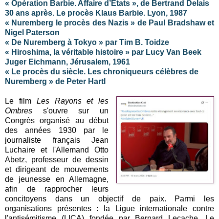
« Opération Barbie. Affaire d’Etats », de Bertrand Delais
30 ans après. Le procès Klaus Barbie. Lyon, 1987
« Nuremberg le procès des Nazis » de Paul Bradshaw et
Nigel Paterson
« De Nuremberg à Tokyo » par Tim B. Toidze
« Hiroshima, la véritable histoire » par Lucy Van Beek
Juger Eichmann, Jérusalem, 1961
« Le procès du siècle. Les chroniqueurs célèbres de
Nuremberg » de Peter Hartl
Le film
Les Rayons et les
Ombres
s'ouvre sur un
Congrès organisé au début
des années 1930 par le
journaliste français Jean
Luchaire et l'Allemand Otto
Abetz, professeur de dessin
et dirigeant de mouvements
de jeunesse en Allemagne,
afin de rapprocher leurs
concitoyens dans un objectif de paix. Parmi les
organisations présentes : la Ligue internationale contre
l'antisémitisme (LICA) fondée par Bernard Lecache. Le