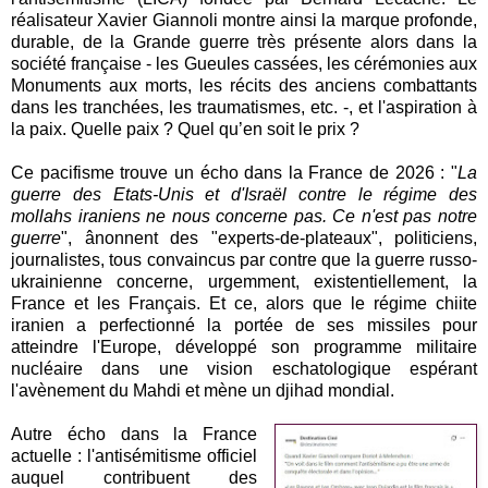
réalisateur Xavier Giannoli montre ainsi la marque profonde,
durable, de la Grande guerre très présente alors dans la
société française - les Gueules cassées, les cérémonies aux
Monuments aux morts, les récits des anciens combattants
dans les tranchées, les traumatismes, etc. -, et l'aspiration à
la paix. Quelle paix ? Quel qu’en soit le prix ?
Ce pacifisme trouve un écho dans la France de 2026 : "
La
guerre des Etats-Unis et d'Israël contre le régime des
mollahs iraniens ne nous concerne pas. Ce n'est pas notre
guerre
", ânonnent des "experts-de-plateaux", politiciens,
journalistes, tous convaincus par contre que la guerre russo-
ukrainienne concerne, urgemment, existentiellement, la
France et les Français. Et ce, alors que le régime chiite
iranien a perfectionné la portée de ses missiles pour
atteindre l'Europe, développé son programme militaire
nucléaire dans une vision eschatologique espérant
l'avènement du Mahdi et mène un djihad mondial.
Autre écho dans la France
actuelle : l'antisémitisme officiel
auquel contribuent des