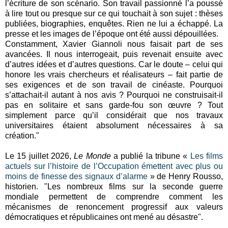
l’écriture de son scénario. Son travail passionné l’a poussé
à lire tout ou presque sur ce qui touchait à son sujet : thèses
publiées, biographies, enquêtes. Rien ne lui a échappé. La
presse et les images de l’époque ont été aussi dépouillées.
Constamment, Xavier Giannoli nous faisait part de ses
avancées. Il nous interrogeait, puis revenait ensuite avec
d’autres idées et d’autres questions. Car le doute – celui qui
honore les vrais chercheurs et réalisateurs – fait partie de
ses exigences et de son travail de cinéaste. Pourquoi
s’attachait-il autant à nos avis ? Pourquoi ne construisait-il
pas en solitaire et sans garde-fou son œuvre ? Tout
simplement parce qu’il considérait que nos travaux
universitaires étaient absolument nécessaires à sa
création."
Le 15 juillet 2026,
Le Monde
a publié la tribune «
Les films
actuels sur l’histoire de l’Occupation émettent avec plus ou
moins de finesse des signaux d’alarme
» de Henry Rousso,
historien. "Les nombreux films sur la seconde guerre
mondiale permettent de comprendre comment les
mécanismes de renoncement progressif aux valeurs
démocratiques et républicaines ont mené au désastre".