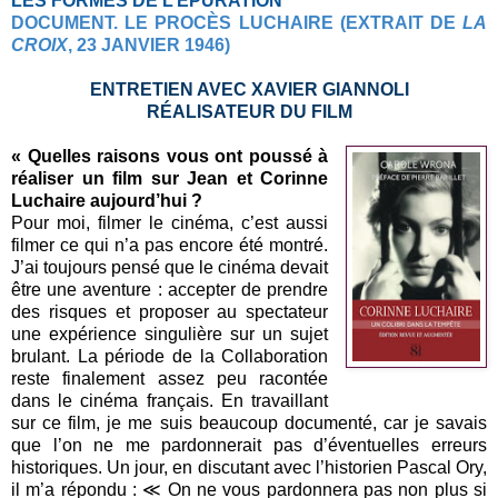
LES FORMES DE L’ÉPURATION
DOCUMENT. LE PROCÈS LUCHAIRE (EXTRAIT DE
LA
CROIX
, 23 JANVIER 1946)
ENTRETIEN AVEC XAVIER GIANNOLI
RÉALISATEUR DU FILM
« Quelles raisons vous ont poussé à
réaliser un film sur Jean et Corinne
Luchaire aujourd’hui ?
Pour moi, filmer le cinéma, c’est aussi
filmer ce qui n’a pas encore été montré.
J’ai toujours pensé que le cinéma devait
être une aventure : accepter de prendre
des risques et proposer au spectateur
une expérience singulière sur un sujet
brulant. La période de la Collaboration
reste finalement assez peu racontée
dans le cinéma français. En travaillant
sur ce film, je me suis beaucoup documenté, car je savais
que l’on ne me pardonnerait pas d’éventuelles erreurs
historiques. Un jour, en discutant avec l’historien Pascal Ory,
il m’a répondu : ≪ On ne vous pardonnera pas non plus si