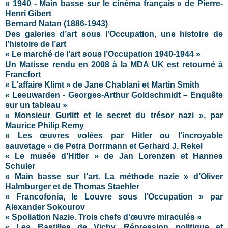
« 1940 - Main basse sur le cinéma français » de Pierre-
Henri Gibert
Bernard Natan (1886-1943)
Des galeries d’art sous l’Occupation, une histoire de
l’histoire de l’art
« Le marché de l’art sous l’Occupation 1940-1944 »
Un Matisse rendu en 2008 à la MDA UK est retourné à
Francfort
« L’affaire Klimt » de Jane Chablani et Martin Smith
« Leeuwarden - Georges-Arthur Goldschmidt – Enquête
sur un tableau »
« Monsieur Gurlitt et le secret du trésor nazi », par
Maurice Philip Remy
« Les œuvres volées par Hitler ou l'incroyable
sauvetage » de Petra Dorrmann et Gerhard J. Rekel
« Le musée d’Hitler » de Jan Lorenzen et Hannes
Schuler
« Main basse sur l’art. La méthode nazie » d’Oliver
Halmburger et de Thomas Staehler
« Francofonia, le Louvre sous l'Occupation » par
Alexander Sokourov
« Spoliation Nazie. Trois chefs d'œuvre miraculés »
« Les Bastilles de Vichy. Répression politique et