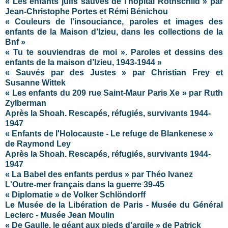
« Les enfants juifs sauvés de l'hôpital Rothschild » par
Jean-Christophe Portes et Rémi Bénichou
« Couleurs de l’insouciance, paroles et images des
enfants de la Maison d’Izieu, dans les collections de la
Bnf »
« Tu te souviendras de moi ». Paroles et dessins des
enfants de la maison d’Izieu, 1943-1944
»
« Sauvés par des Justes » par Christian Frey et
Susanne Wittek
« Les enfants du 209 rue Saint-Maur Paris Xe » par Ruth
Zylberman
Après la Shoah. Rescapés, réfugiés, survivants 1944-
1947
« Enfants de l'Holocauste - Le refuge de Blankenese »
de Raymond Ley
Après la Shoah. Rescapés, réfugiés, survivants 1944-
1947
« La Babel des enfants perdus » par
Théo Ivanez
L'Outre-mer français dans la guerre 39-45
« Diplomatie » de Volker Schlöndorff
Le Musée de la Libération de Paris - Musée du Général
Leclerc - Musée Jean Moulin
« De Gaulle, le géant aux pieds d'argile » de Patrick