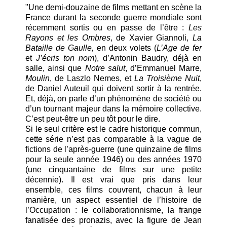
"Une demi-douzaine de films mettant en scène la
France durant la seconde guerre mondiale sont
récemment sortis ou en passe de l’être :
Les
Rayons et les Ombres
, de Xavier Giannoli,
La
Bataille de Gaulle,
en deux volets (
L’Age de fer
et
J’écris ton nom
), d’Antonin Baudry, déjà en
salle, ainsi que
Notre salut
, d’Emmanuel Marre,
Moulin
, de Laszlo Nemes, et
La Troisième Nuit
,
de Daniel Auteuil qui doivent sortir à la rentrée.
Et, déjà, on parle d’un phénomène de société ou
d’un tournant majeur dans la mémoire collective.
C’est peut-être un peu tôt pour le dire.
Si le seul critère est le cadre historique commun,
cette série n’est pas comparable à la vague de
fictions de l’après-guerre (une quinzaine de films
pour la seule année 1946) ou des années 1970
(une cinquantaine de films sur une petite
décennie). Il est vrai que pris dans leur
ensemble, ces films couvrent, chacun à leur
manière, un aspect essentiel de l’histoire de
l’Occupation : le collaborationnisme, la frange
fanatisée des pronazis, avec la figure de Jean