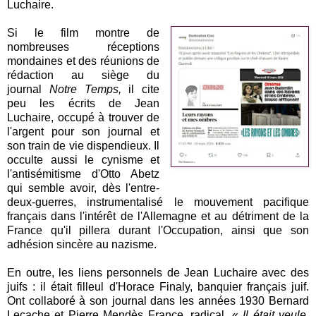
Luchaire.
Si le film montre de
nombreuses réceptions
mondaines et des réunions de
rédaction au siège du
journal
Notre Temps,
il cite
peu les écrits de Jean
Luchaire, occupé à trouver de
l'argent pour son journal et
son train de vie dispendieux. Il
occulte aussi le cynisme et
l'antisémitisme d'Otto Abetz
qui semble avoir, dès l'entre-
deux-guerres, instrumentalisé le mouvement pacifique
français dans l'intérêt de l'Allemagne et au détriment de la
France qu'il pillera durant l'Occupation, ainsi que son
adhésion sincère au nazisme.
En outre, les liens personnels de Jean Luchaire avec des
juifs : il était filleul d'Horace Finaly, banquier français juif.
Ont collaboré à son journal dans les années 1930 Bernard
Lecache et Pierre Mendès France, radical. «
Il était veule,