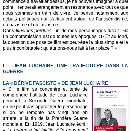
commencé à travailler dessus, je ne pouvais imaginer à quel
point il rentrerait étrangement en résonance avec tout ce que
nous sommes en train de vivre. Je pense notamment aux
débats politiques qui s’articulent autour de l’antisémitisme,
du nazisme et du fascisme.
Dans
Illusions perdues
, un de mes personnages disait : ≪
La compromission est de toutes les époques. ≫ Et au fond,
la question que pose ce film est peut-être la plus simple et la
plus inconfortable : qu’aurions-nous fait à leur place ? »
I.
JEAN LUCHAIRE, UNE TRAJECTOIRE DANS LA
GUERRE
LA « DÉRIVE FASCISTE » DE JEAN LUCHAIRE
« Si le film se concentre et tente de
comprendre l’attitude de Jean Luchaire
pendant la Seconde Guerre mondiale,
on ne peut pas approcher le personnage
si on ne remonte pas vingt ans en
arrière, à la fin de la Première Guerre
mondiale. En 1919, Jean Luchaire écrit :
«
La guerre a fait faillite. Elle nous avait