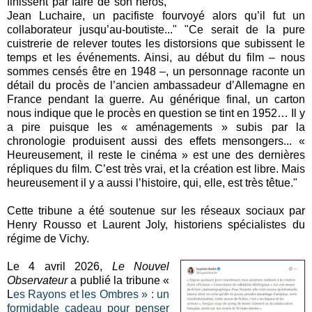
finissent par faire de son héros,
Jean Luchaire, un pacifiste fourvoyé alors qu’il fut un
collaborateur jusqu’au-boutiste..." "Ce serait de la pure
cuistrerie de relever toutes les distorsions que subissent le
temps et les événements. Ainsi, au début du film – nous
sommes censés être en 1948 –, un personnage raconte un
détail du procès de l’ancien ambassadeur d’Allemagne en
France pendant la guerre. Au générique final, un carton
nous indique que le procès en question se tint en 1952… Il y
a pire puisque les « aménagements » subis par la
chronologie produisent aussi des effets mensongers... «
Heureusement, il reste le cinéma » est une des dernières
répliques du film. C’est très vrai, et la création est libre. Mais
heureusement il y a aussi l’histoire, qui, elle, est très têtue."
Cette tribune a été soutenue sur les réseaux sociaux par
Henry Rousso et Laurent Joly, historiens spécialistes du
régime de Vichy.
Le 4 avril 2026,
Le Nouvel
Observateur
a publié la tribune «
L
es Rayons et les Ombres » : un
formidable cadeau pour penser