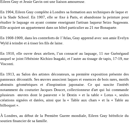
Eileen Gray et Jessie Gavin ont une liaison amoureuse.
En 1904, Eileen Gray complète à Londres sa formation aux techniques de laque et
à la Slade School. En 1907, elle se fixe à Paris, et abandonne la peinture pour
étudier le laquage en ayant comme enseignant l'artisan laqueur Seizo Sugawara.
Elle acquiert un appartement dans un hôtel particulier au 21 rue Bonaparte.
En 1908-1909, dans les contreforts de l’Atlas, Gray apprend avec son amie Evelyn
Wyld à teindre et à tisser les fils de laine.
En 1910, elle ouvre deux ateliers, l’un consacré au laquage, 11 rue Guénégaud
auquel se joint l'ébéniste Kichizo Inagaki, et l’autre au tissage de tapis, 17-19, rue
Visconti.
En 1913, au Salon des artistes décorateurs, sa première exposition présente des
panneaux décoratifs. Ses œuvres associent laques et essences de bois rares, motifs
abstraits géométriques et d'inspiration japonaise. Ce qui suscite l'intérêt
notamment du couturier Jacques Doucet, collectionneur d'art qui lui commande
plusieurs œuvres dont le paravent « le Destin » et la table « Lotus », seules
créations signées et datées, ainsi que la « Table aux chars » et la « Table au
bilboquet ».
À Londres, au début de la Première Guerre mondiale, Eileen Gray béénficie du
soutien financier de sa famille.