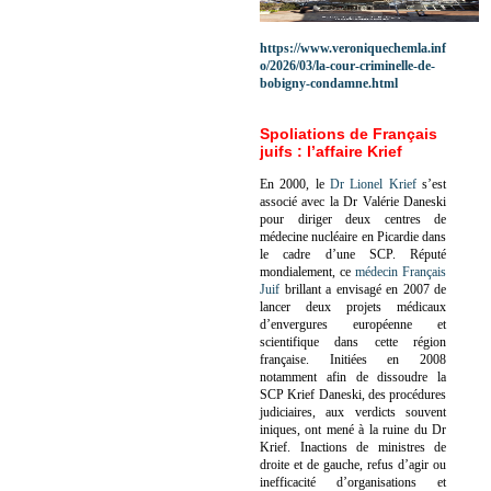
https://www.veroniquechemla.inf
o/2026/03/la-cour-criminelle-de-
bobigny-condamne.html
Spoliations de Français
juifs : l’affaire Krief
En 2000, le
Dr Lionel Krief
s’est
associé avec la Dr Valérie Daneski
pour diriger deux centres de
médecine nucléaire en Picardie dans
le cadre d’une SCP.
Réputé
mondialement, ce
médecin Français
Juif
brillant a envisagé en 2007 de
lancer deux projets médicaux
d’envergures européenne et
scientifique dans cette région
française.
Initiées en 2008
notamment afin de dissoudre la
SCP Krief Daneski, des procédures
judiciaires, aux verdicts souvent
iniques, ont mené à la ruine du Dr
Krief.
Inactions de ministres de
droite et de gauche, refus d’agir ou
inefficacité d’organisations et