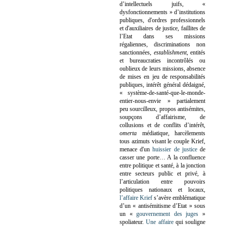
d’intellectuels juifs, «
dysfonctionnements » d’institutions
publiques, d'ordres professionnels
et d'auxiliaires de justice, faillites de
l’Etat dans ses missions
régaliennes, discriminations non
sanctionnées,
establishment
, entités
et bureaucraties incontrôlés ou
oublieux de leurs missions, absence
de mises en jeu de responsabilités
publiques, intérêt général dédaigné,
« système-de-santé-que-le-monde-
entier-nous-envie » partialement
peu sourcilleux, propos antisémites,
soupçons d’affairisme, de
collusions et de conflits d’intérêt,
omerta
médiatique, harcèlements
tous azimuts visant le couple Krief,
menace d'un
huissier de justice
de
casser une porte…
A la confluence
entre politique et santé, à la jonction
entre secteurs public et privé, à
l’articulation entre pouvoirs
politiques nationaux et locaux,
l’affaire Krief
s’avère emblématique
d’un « antisémitisme d’Etat » sous
un «
gouvernement des juges
»
spoliateur.
Une affaire
qui souligne