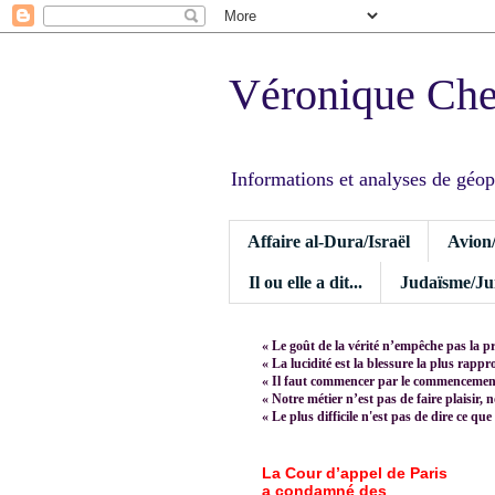
Véronique Ch
Informations et analyses de géopoli
Affaire al-Dura/Israël
Avion
Il ou elle a dit...
Judaïsme/Jui
« Le goût de la vérité n’empêche pas la p
« La lucidité est la blessure la plus rapp
« Il faut commencer par le commencement,
« Notre métier n’est pas de faire plaisir, 
« Le plus difficile n'est pas de dire ce que
La Cour d’appel de Paris
a condamné des