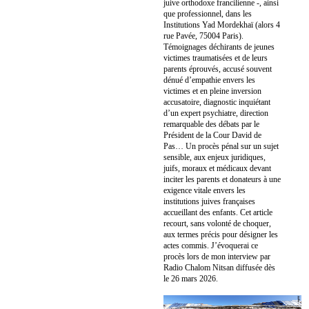
juive orthodoxe francilienne -, ainsi
que professionnel, dans les
Institutions Yad Mordekhaï (alors 4
rue Pavée, 75004 Paris).
Témoignages déchirants de jeunes
victimes traumatisées et de leurs
parents éprouvés, accusé souvent
dénué d’empathie envers les
victimes et en pleine inversion
accusatoire, diagnostic inquiétant
d’un expert psychiatre, direction
remarquable des débats par le
Président de la Cour David de
Pas… Un procès pénal sur un sujet
sensible, aux enjeux juridiques,
juifs, moraux et médicaux devant
inciter les parents et donateurs à une
exigence vitale envers les
institutions juives françaises
accueillant des enfants. Cet article
recourt, sans volonté de choquer,
aux termes précis pour désigner les
actes commis. J’évoquerai ce
procès lors de mon interview par
Radio Chalom Nitsan diffusée dès
le 26 mars 2026.