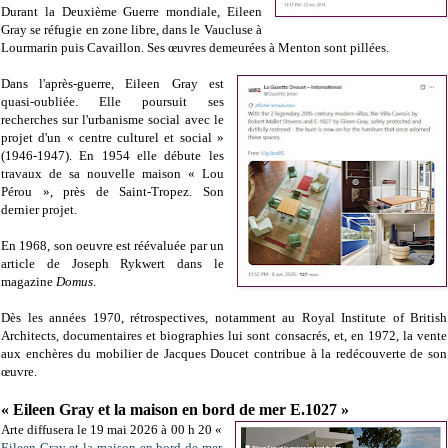
Durant la Deuxième Guerre mondiale, Eileen
Gray se réfugie en zone libre, dans le Vaucluse à
Lourmarin puis Cavaillon. Ses œuvres demeurées à Menton sont pillées.
Dans l'après-guerre, Eileen Gray est
quasi-oubliée. Elle poursuit ses
recherches sur l'urbanisme social avec le
projet d'un « centre culturel et social »
(1946-1947). En 1954 elle débute les
travaux de sa nouvelle maison « Lou
Pérou », près de Saint-Tropez. Son
dernier projet.
En 1968, son oeuvre est réévaluée par un
article de Joseph Rykwert dans le
magazine
Domus
.
Dès les années 1970, rétrospectives, notamment au Royal Institute of British
Architects, documentaires et biographies lui sont consacrés, et, en 1972, la vente
aux enchères du mobilier de Jacques Doucet contribue à la redécouverte de son
œuvre.
« Eileen Gray et la maison en bord de mer E.1027 »
Arte diffusera le 19 mai 2026 à 00 h 20 «
Eileen Gray et la maison en bord de mer