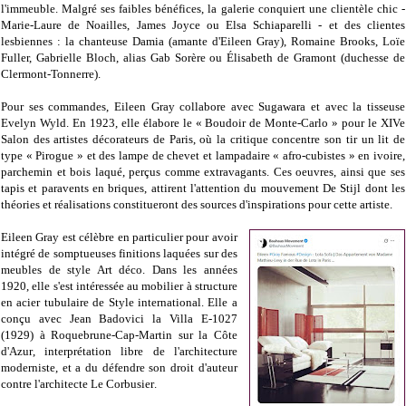
l'immeuble. Malgré ses faibles bénéfices, la galerie conquiert une clientèle chic -
Marie-Laure de Noailles, James Joyce ou Elsa Schiaparelli - et des clientes
lesbiennes : la chanteuse Damia (amante d'Eileen Gray), Romaine Brooks, Loïe
Fuller, Gabrielle Bloch, alias Gab Sorère ou Élisabeth de Gramont (duchesse de
Clermont-Tonnerre).
Pour ses commandes, Eileen Gray collabore avec Sugawara et avec la tisseuse
Evelyn Wyld. En 1923, elle élabore le « Boudoir de Monte-Carlo » pour le XIVe
Salon des artistes décorateurs de Paris, où la critique concentre son tir un lit de
type « Pirogue » et des lampe de chevet et lampadaire « afro-cubistes » en ivoire,
parchemin et bois laqué, perçus comme extravagants. Ces oeuvres, ainsi que ses
tapis et paravents en briques, attirent l'attention du mouvement De Stijl dont les
théories et réalisations constitueront des sources d'inspirations pour cette artiste.
Eileen Gray est célèbre en particulier pour avoir
intégré de somptueuses finitions laquées sur des
meubles de style Art déco. Dans les années
1920, elle s'est intéressée au mobilier à structure
en acier tubulaire de Style international. Elle a
conçu avec Jean Badovici la Villa E-1027
(1929)
à Roquebrune-Cap-Martin sur la Côte
d'Azur
, interprétation libre de l'architecture
moderniste, et a du défendre son droit d'auteur
contre l'architecte
Le Corbusier
.