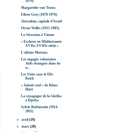
1979)
Margarethe von Trotta
Eileen Gray (1878-1976)
Jérusalem, capitale d'Israël
Orson Welles (1915-1985)
La Sécession à Vienne
« Esclaves en Méditerranée
XVIIe-XVIIIe siècle »
L'affaire Mortara
Les engagés volontaires
Juifs étrangers dans les
a...
Les Noirs sous le IIIe
Reich
« Jamais seul » de Klaus
Härö
La synagogue de la Ghriba
à Djerba
Sylvin Rubinstein (1914-
2011)
►
avril
(19)
►
mars
(20)