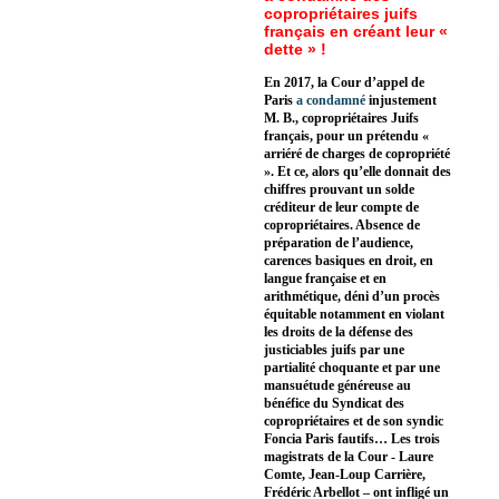
copropriétaires juifs
français en créant leur «
dette » !
En 2017, la Cour d’appel de
Paris
a condamné
injustement
M. B., copropriétaires Juifs
français, pour un prétendu «
arriéré de charges de copropriété
». Et ce, alors qu’elle donnait des
chiffres prouvant un solde
créditeur de leur compte de
copropriétaires. Absence de
préparation de l’audience,
carences basiques en droit, en
langue française et en
arithmétique, déni d’un procès
équitable notamment en violant
les droits de la défense des
justiciables juifs par une
partialité choquante et par une
mansuétude généreuse au
bénéfice du Syndicat des
copropriétaires et de son syndic
Foncia Paris fautifs… Les trois
magistrats de la Cour - Laure
Comte, Jean-Loup Carrière,
Frédéric Arbellot – ont infligé un