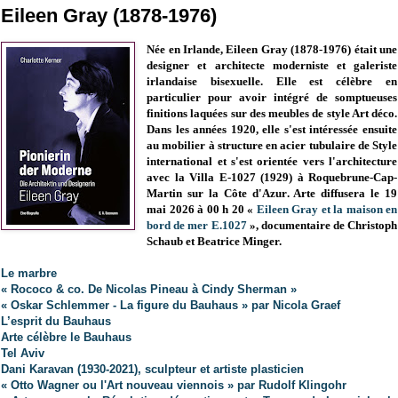
Eileen Gray (1878-1976)
Née en Irlande, Eileen Gray (1878-1976)
était une
designer et architecte moderniste et galeriste
irlandaise bisexuelle. Elle est célèbre en
particulier pour avoir intégré de somptueuses
finitions laquées sur des meubles de style Art déco.
Dans les années 1920, elle s'est intéressée ensuite
au mobilier à structure en acier tubulaire de Style
international et s'est orientée vers l'architecture
avec la Villa E-1027 (1929)
à Roquebrune-Cap-
Martin sur la Côte d'Azur
. Arte diffusera le 19
mai 2026 à 00 h 20 «
Eileen Gray et la maison en
bord de mer E.1027
», documentaire de Christoph
Schaub et Beatrice Minger
.
Le marbre
« Rococo & co. De Nicolas Pineau à Cindy Sherman »
« Oskar Schlemmer - La figure du Bauhaus » par Nicola Graef
L’esprit du Bauhaus
Arte célèbre le Bauhaus
Tel Aviv
Dani Karavan (1930-2021), sculpteur et artiste plasticien
« Otto Wagner ou l'Art nouveau viennois » par Rudolf Klingohr