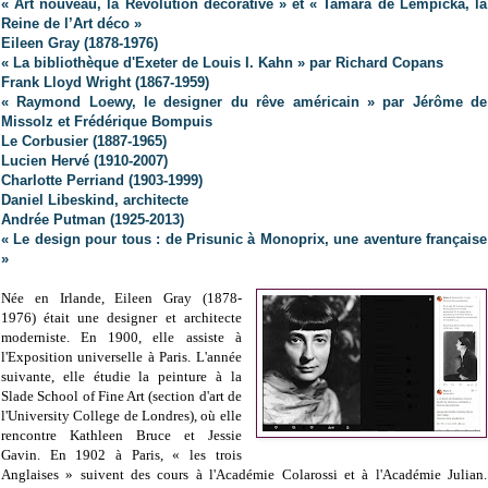
« Art nouveau, la Révolution décorative » et « Tamara de Lempicka, la
Reine de l’Art déco »
Eileen Gray (1878-1976)
« La bibliothèque d'Exeter de Louis I. Kahn » par Richard Copans
Frank Lloyd Wright (1867-1959)
« Raymond Loewy, le designer du rêve américain » par Jérôme de
Missolz et Frédérique Bompuis
Le Corbusier (1887-1965)
Lucien Hervé (1910-2007)
Charlotte Perriand (1903-1999)
Daniel Libeskind, architecte
Andrée Putman (1925-2013)
« Le design pour tous : de Prisunic à Monoprix, une aventure française
»
Née en Irlande, Eileen Gray (1878-
1976)
était une designer et architecte
moderniste. En 1900, elle assiste à
l'Exposition universelle à Paris. L'année
suivante, elle étudie la peinture à la
Slade School of Fine Art (section d'art de
l'University College de Londres), où elle
rencontre Kathleen Bruce et Jessie
Gavin. En 1902 à Paris, « les trois
Anglaises » suivent des cours à l'Académie Colarossi et à l'Académie Julian.