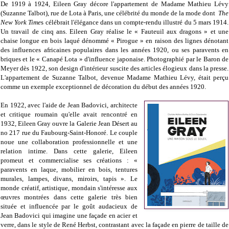
De 1919 à 1924, Eileen Gray décore l'appartement de Madame Mathieu Lévy
(Suzanne Talbot), rue de Lota à Paris, une célébrité du monde de la mode dont
The
New York Time
s célébrait l'élégance dans un compte-rendu illustré du 5 mars 1914.
Un travail de cinq ans. Eileen Gray réalise le « Fauteuil aux dragons » et une
chaise longue en bois laqué dénommé « Pirogue » en raison des lignes dénotant
des influences africaines populaires dans les années 1920, ou ses paravents en
briques et le « Canapé Lota » d'influence japonaise. Photographié par le Baron de
Meyer dès 1922, son design d'intérieur suscite des articles élogieux dans la presse.
L'appartement de Suzanne Talbot, devenue Madame Mathieu Lévy, était perçu
comme un exemple exceptionnel de décoration du début des années 1920.
En 1922, avec l'aide de Jean Badovici, architecte
et critique roumain qu'elle avait rencontré en
1932, Eileen Gray ouvre la Galerie Jean Désert au
no 217 rue du Faubourg-Saint-Honoré. Le couple
noue une collaboration professionnelle et une
relation intime. Dans cette galerie, Eileen
promeut et commercialise ses créations : «
paravents en laque, mobilier en bois, tentures
murales, lampes, divans, miroirs, tapis ». Le
monde créatif, artistique, mondain s'intéresse aux
œuvres montrées dans cette galerie très bien
située et influencée par le goût audacieux de
Jean Badovici qui imagine une façade en acier et
verre, dans le style de René Herbst, contrastant avec la façade en pierre de taille de