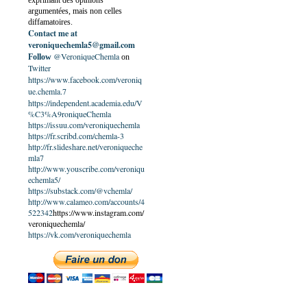
exprimant des opinions
argumentées, mais non celles
diffamatoires.
Contact me at
veroniquechemla5@gmail.com
@VeroniqueChemla
Follow
on
Twitter
https://www.facebook.com/veroniq
ue.chemla.7
https://independent.academia.edu/V
%C3%A9roniqueChemla
https://issuu.com/veroniquechemla
https://fr.scribd.com/chemla-3
http://fr.slideshare.net/veroniqueche
mla7
http://www.youscribe.com/veroniqu
echemla5/
https://substack.com/@vchemla/
http://www.calameo.com/accounts/4
522342
https://www.instagram.com/
veroniquechemla/
https://vk.com/veroniquechemla