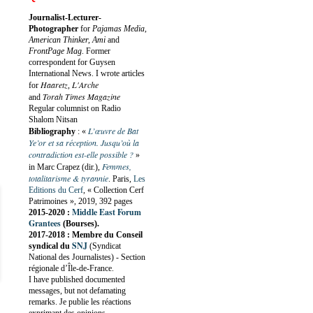
Journalist-Lecturer-
Photographer
for
Pajamas Media,
American Thinker, Ami
and
FrontPage Mag
. Former
correspondent for Guysen
International News. I wrote articles
Haaretz
L'Arche
for
,
Torah Times Magazine
and
Regular columnist on Radio
Shalom Nitsan
L’œuvre de Bat
Bibliography
:
«
Ye’or et sa réception. Jusqu’où la
contradiction est-elle possible ?
»
Femmes,
in Marc Crapez (dir.),
totalitarisme & tyrannie
. Paris,
Les
Editions du Cerf
, « Collection Cerf
Patrimoines », 2019, 392 pages
Middle East Forum
2015-2020 :
Grantees
(Bourses).
2017-2018 : Membre du Conseil
SNJ
syndical du
(Syndicat
National des Journalistes) - Section
régionale d’Île-de-France.
I have published documented
messages, but not defamating
remarks. Je publie les réactions