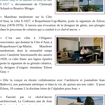
E.1027
», documentaire de Christoph
Schaub et Beatrice Minger.
« Manifeste moderniste sur la Côte
d’Azur, la villa E-1027, à Roquebrune-Cap-Martin, porte la signature de Eileen
Gray (1878-1976). À travers une évocation de la designer de génie, une plongée
dans le processus de création qui a conduit à ce chef-d’œuvre. »
« C’est une villa à l’élégance
souveraine, qui domine la Côte d’Azur, à
Roquebrune-Cap-Martin. Manifeste
moderniste, dont la sensualité rompt
avec l’austérité fonctionnelle des années
1920, ce cube blanc aux lignes épurées
porte la signature de sa géniale créatrice,
la designer d’origine irlandaise Eileen
Gray. »
« Elle la conçut en étroite collaboration avec l’architecte et journaliste Jean
Badovici, son partenaire artistique et dans la vie, de quinze ans son cadet : E pour
Eileen, 10 comme J, la dixième lettre de l’alphabet pour Jean. »
« Fasciné par ce chef-d’œuvre
architectural, Le Corbusier, ami de Jean