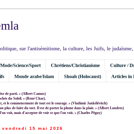
emla
tique, sur l'antisémitisme, la culture, les Juifs, le judaïsme, I
/Mode/Science/Sport
Chrétiens/Christianisme
Culture / D
fs
Monde arabe/Islam
Shoah (Holocaust)
Articles in
rise de parti. » (Albert Camus)
rochée du Soleil. » (René Char).
 et le commencement de tout est le courage. » (Vladimir Jankélévitch)
non plus de faire du tort. Il est de porter la plume dans la plaie. » (Albert Londres)
 l'on voit, mais d'accepter de voir ce que l'on voit. » (Charles Péguy)
vendredi 15 mai 2026