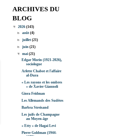
ARCHIVES DU
BLOG
▼
2026
(143)
►
août
(4)
►
juillet
(21)
►
juin
(21)
▼
mai
(21)
Edgar Morin (1921-2026),
sociologue
Arlette Chabot et l'affaire
al-Dura
« Les rayons et les ombres
» de Xavier Giannoli
Giora Feidman
Les Allemands des Sudètes
Barbra Streisand
Les juifs de Champagne
au Moyen-âge
« Etty » de Hagai Levi
Pierre Goldman (1944-