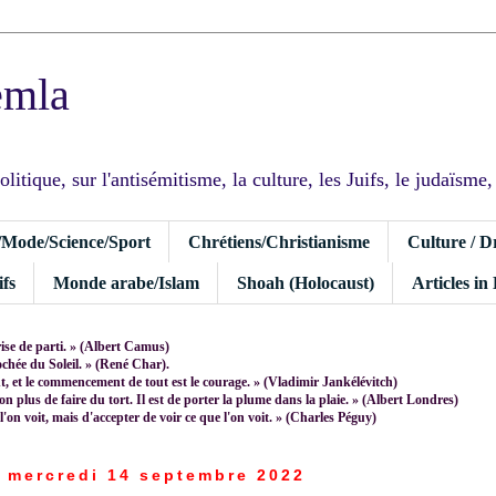
emla
tique, sur l'antisémitisme, la culture, les Juifs, le judaïsme, I
/Mode/Science/Sport
Chrétiens/Christianisme
Culture / D
fs
Monde arabe/Islam
Shoah (Holocaust)
Articles in
rise de parti. » (Albert Camus)
rochée du Soleil. » (René Char).
 et le commencement de tout est le courage. » (Vladimir Jankélévitch)
non plus de faire du tort. Il est de porter la plume dans la plaie. » (Albert Londres)
 l'on voit, mais d'accepter de voir ce que l'on voit. » (Charles Péguy)
mercredi 14 septembre 2022