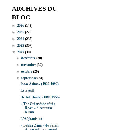
ARCHIVES DU
BLOG
►
2026
(143)
►
2025
(276)
►
2024
(237)
►
2023
(307)
▼
2022
(384)
►
décembre
(30)
►
novembre
(32)
►
octobre
(29)
▼
septembre
(28)
Isaac Asimov (1920-1992)
Le Brésil
Bertolt Brecht (1898-1956)
« The Other Side of the
River » d’Antonia
Kilian
L'Afghanistan
« Babka Zana » de Sarah
Amouyal, Emmanuel