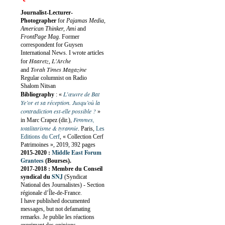
Journalist-Lecturer-
Photographer
for
Pajamas Media,
American Thinker, Ami
and
FrontPage Mag
. Former
correspondent for Guysen
International News. I wrote articles
Haaretz
L'Arche
for
,
Torah Times Magazine
and
Regular columnist on Radio
Shalom Nitsan
L’œuvre de Bat
Bibliography
:
«
Ye’or et sa réception. Jusqu’où la
contradiction est-elle possible ?
»
Femmes,
in Marc Crapez (dir.),
totalitarisme & tyrannie
. Paris,
Les
Editions du Cerf
, « Collection Cerf
Patrimoines », 2019, 392 pages
Middle East Forum
2015-2020 :
Grantees
(Bourses).
2017-2018 : Membre du Conseil
SNJ
syndical du
(Syndicat
National des Journalistes) - Section
régionale d’Île-de-France.
I have published documented
messages, but not defamating
remarks. Je publie les réactions