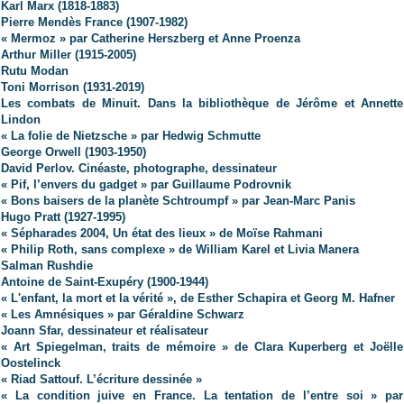
Karl Marx (1818-1883)
Pierre Mendès France (1907-1982)
« Mermoz » par Catherine Herszberg et Anne Proenza
Arthur Miller (1915-2005)
Rutu Modan
Toni Morrison (1931-2019)
Les combats de Minuit. Dans la bibliothèque de Jérôme et Annette
Lindon
« La folie de Nietzsche » par Hedwig Schmutte
George Orwell (1903-1950)
David Perlov. Cinéaste, photographe, dessinateur
« Pif, l’envers du gadget » par Guillaume Podrovnik
« Bons baisers de la planète Schtroumpf » par Jean-Marc Panis
Hugo Pratt (1927-1995)
« Sépharades 2004, Un état des lieux » de Moïse Rahmani
« Philip Roth, sans complexe » de William Karel et Livia Manera
Salman Rushdie
Antoine de Saint-Exupéry (1900-1944)
« L'enfant, la mort et la vérité », de Esther Schapira et Georg M. Hafner
« Les Amnésiques » par Géraldine Schwarz
Joann Sfar, dessinateur et réalisateur
« Art Spiegelman, traits de mémoire » de Clara Kuperberg et Joëlle
Oostelinck
« Riad Sattouf. L’écriture dessinée »
« La condition juive en France. La tentation de l’entre soi » par