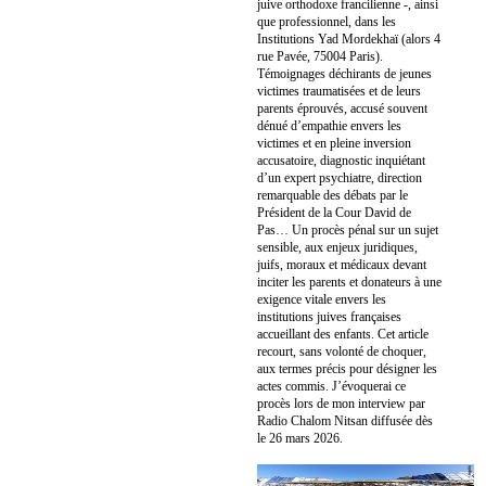
juive orthodoxe francilienne -, ainsi
que professionnel, dans les
Institutions Yad Mordekhaï (alors 4
rue Pavée, 75004 Paris).
Témoignages déchirants de jeunes
victimes traumatisées et de leurs
parents éprouvés, accusé souvent
dénué d’empathie envers les
victimes et en pleine inversion
accusatoire, diagnostic inquiétant
d’un expert psychiatre, direction
remarquable des débats par le
Président de la Cour David de
Pas… Un procès pénal sur un sujet
sensible, aux enjeux juridiques,
juifs, moraux et médicaux devant
inciter les parents et donateurs à une
exigence vitale envers les
institutions juives françaises
accueillant des enfants. Cet article
recourt, sans volonté de choquer,
aux termes précis pour désigner les
actes commis. J’évoquerai ce
procès lors de mon interview par
Radio Chalom Nitsan diffusée dès
le 26 mars 2026.