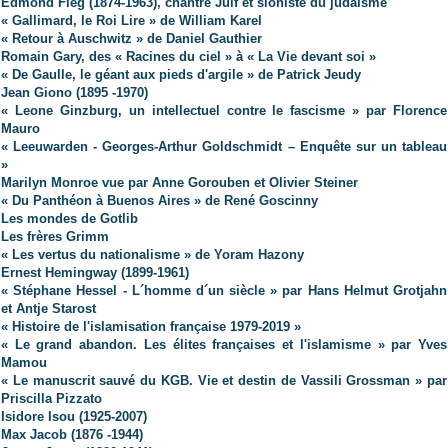
Edmond Fleg (1874-1963), chantre Juif et sioniste du judaïsme
« Gallimard, le Roi Lire » de William Karel
« Retour à Auschwitz » de Daniel Gauthier
Romain Gary, des « Racines du ciel » à « La Vie devant soi »
« De Gaulle, le géant aux pieds d'argile » de Patrick Jeudy
Jean Giono (
1895 -1970)
« Leone Ginzburg, un intellectuel contre le fascisme » par Florence
Mauro
« Leeuwarden - Georges-Arthur Goldschmidt – Enquête sur un tableau
»
Marilyn Monroe vue par Anne Gorouben et Olivier Steiner
« Du Panthéon à Buenos Aires » de René Goscinny
Les mondes de Gotlib
Les frères Grimm
« Les vertus du nationalisme » de Yoram Hazony
Ernest Hemingway (1899-1961)
« Stéphane Hessel - L´homme d´un siècle » par Hans Helmut Grotjahn
et Antje Starost
« Histoire de l'islamisation française 1979-2019 »
« Le grand abandon. Les élites françaises et l'islamisme » par Yves
Mamou
« Le manuscrit sauvé du KGB. Vie et destin de Vassili Grossman » par
Priscilla Pizzato
Isidore Isou (1925-2007)
Max Jacob (1876 -1944)