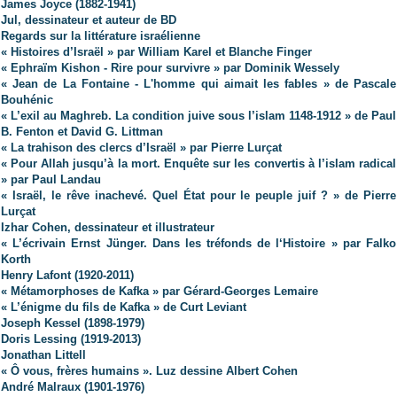
James Joyce (1882-1941)
Jul, dessinateur et auteur de BD
Regards sur la littérature israélienne
« Histoires d’Israël » par William Karel et Blanche Finger
« Ephraïm Kishon - Rire pour survivre » par Dominik Wessely
« Jean de La Fontaine - L'homme qui aimait les fables » de Pascale
Bouhénic
« L’exil au Maghreb. La condition juive sous l’islam 1148-1912 » de Paul
B. Fenton et David G. Littman
« La trahison des clercs d’Israël » par Pierre Lurçat
« Pour Allah jusqu’à la mort. Enquête sur les convertis à l’islam radical
» par Paul Landau
« Israël, le rêve inachevé. Quel État pour le peuple juif ? » de Pierre
Lurçat
Izhar Cohen, dessinateur et illustrateur
« L’écrivain Ernst Jünger. Dans les tréfonds de l‘Histoire »
par Falko
Korth
Henry Lafont (1920-2011)
« Métamorphoses de Kafka » par Gérard-Georges Lemaire
« L’énigme du fils de Kafka » de Curt Leviant
Joseph Kessel (1898-1979)
Doris Lessing (1919-2013)
Jonathan Littell
« Ô vous, frères humains ». Luz dessine Albert Cohen
André Malraux (1901-1976)