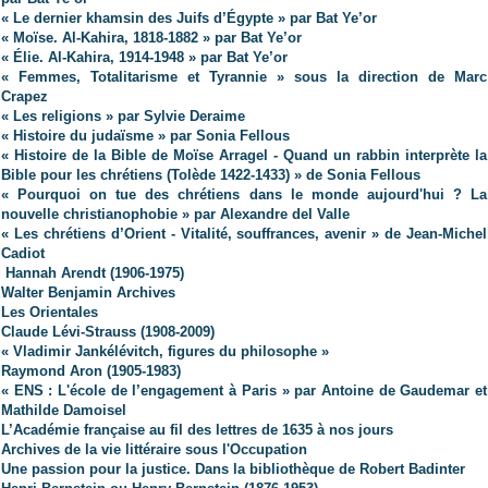
« Le dernier khamsin des Juifs d’Égypte » par Bat Ye’or
« Moïse. Al-Kahira, 1818-1882 » par Bat Ye’or
« Élie. Al-Kahira, 1914-1948 » par Bat Ye’or
« Femmes, Totalitarisme et Tyrannie » sous la direction de Marc
Crapez
« Les religions » par Sylvie Deraime
« Histoire du judaïsme » par Sonia Fellous
« Histoire de la Bible de Moïse Arragel - Quand un rabbin interprète la
Bible pour les chrétiens (Tolède 1422-1433) » de Sonia Fellous
« Pourquoi on tue des chrétiens dans le monde aujourd'hui ? La
nouvelle christianophobie » par Alexandre del Valle
« Les chrétiens d’Orient - Vitalité, souffrances, avenir » de Jean-Michel
Cadiot
Hannah Arendt (1906-1975)
Walter Benjamin Archives
Les Orientales
Claude Lévi-Strauss (1908-2009)
« Vladimir Jankélévitch, figures du philosophe »
Raymond Aron (1905-1983)
« ENS : L'école de l’engagement à Paris » par Antoine de Gaudemar et
Mathilde Damoisel
L’Académie française au fil des lettres de 1635 à nos jours
Archives de la vie littéraire sous l'Occupation
Une passion pour la justice. Dans la bibliothèque de Robert Badinter