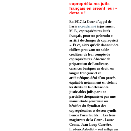
copropriétaires juifs
français en créant leur «
dette » !
En 2017, la Cour d’appel de
Paris
a condamné
injustement
M. B., copropriétaires Juifs
français, pour un prétendu «
arriéré de charges de copropriété
». Et ce, alors qu’elle donnait des
chiffres prouvant un solde
créditeur de leur compte de
copropriétaires. Absence de
préparation de l’audience,
carences basiques en droit, en
langue française et en
arithmétique, déni d’un procès
équitable notamment en violant
les droits de la défense des
justiciables juifs par une
partialité choquante et par une
mansuétude généreuse au
bénéfice du Syndicat des
copropriétaires et de son syndic
Foncia Paris fautifs… Les trois
magistrats de la Cour - Laure
Comte, Jean-Loup Carrière,
Frédéric Arbellot – ont infligé un