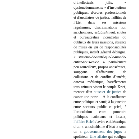
d’intellectuels juifs, «
dysfonctionnements » d’institutions
publiques, d'ordres professionnels
et d'auxiliaires de justice, faillites de
l’Etat dans ses missions
régaliennes, discriminations non
sanctionnées,
establishment
, entités
et bureaucraties incontrôlés ou
oublieux de leurs missions, absence
de mises en jeu de responsabilités
publiques, intérêt général dédaigné,
« système-de-santé-que-le-monde-
entier-nous-envie » partialement
peu sourcilleux, propos antisémites,
soupçons d’affairisme, de
collusions et de conflits d’intérêt,
omerta
médiatique, harcèlements
tous azimuts visant le couple Krief,
menace d'un
huissier de justice
de
casser une porte…
A la confluence
entre politique et santé, à la jonction
entre secteurs public et privé, à
l’articulation entre pouvoirs
politiques nationaux et locaux,
l’affaire Krief
s’avère emblématique
d’un « antisémitisme d’Etat » sous
un «
gouvernement des juges
»
spoliateur.
Une affaire
qui souligne