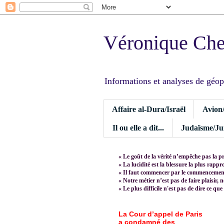
Véronique Ch
Informations et analyses de géopoli
Affaire al-Dura/Israël
Avion
Il ou elle a dit...
Judaïsme/Jui
« Le goût de la vérité n’empêche pas la p
« La lucidité est la blessure la plus rapp
« Il faut commencer par le commencement,
« Notre métier n’est pas de faire plaisir, 
« Le plus difficile n'est pas de dire ce que
La Cour d’appel de Paris
a condamné des