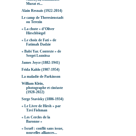
Murat et...
Alain Resnais (1922-2014)
Le camp de Theresienstadt
ou Terezín
« La chute » d’Oliver
Hirschbiegel
« Le choix de Fati » de
Fatimah Dadzie
« Babi Yar. Contexte » de
Sergei Loznitsa
James Joyce (1882-1941)
Frida Kahlo (1907-1954)
La maladie de Parkinson
William Klein,
photographe et cinéaste
(1928-2022)
Serge Stavisky (1886-1934)
« Le Livre de Hirsh » par
Tzvi Fishman
« Les Cercles de la
Baronne »
« Israël : conflit sans issue,
nouvelles alliances...