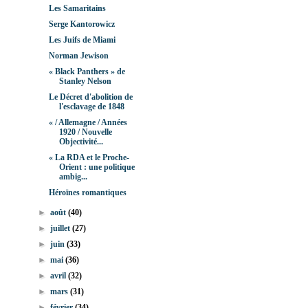
Les Samaritains
Serge Kantorowicz
Les Juifs de Miami
Norman Jewison
« Black Panthers » de
Stanley Nelson
Le Décret d'abolition de
l'esclavage de 1848
« / Allemagne / Années
1920 / Nouvelle
Objectivité...
« La RDA et le Proche-
Orient : une politique
ambig...
Héroïnes romantiques
►
août
(40)
►
juillet
(27)
►
juin
(33)
►
mai
(36)
►
avril
(32)
►
mars
(31)
►
février
(34)