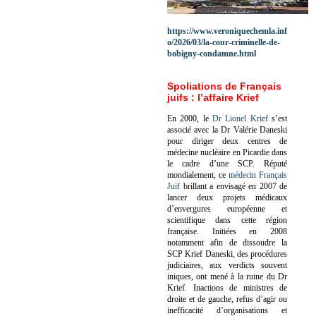
https://www.veroniquechemla.inf
o/2026/03/la-cour-criminelle-de-
bobigny-condamne.html
Spoliations de Français
juifs : l’affaire Krief
En 2000, le
Dr Lionel Krief
s’est
associé avec la Dr Valérie Daneski
pour diriger deux centres de
médecine nucléaire en Picardie dans
le cadre d’une SCP.
Réputé
mondialement, ce
médecin Français
Juif
brillant a envisagé en 2007 de
lancer deux projets médicaux
d’envergures européenne et
scientifique dans cette région
française.
Initiées en 2008
notamment afin de dissoudre la
SCP Krief Daneski, des procédures
judiciaires, aux verdicts souvent
iniques, ont mené à la ruine du Dr
Krief.
Inactions de ministres de
droite et de gauche, refus d’agir ou
inefficacité d’organisations et