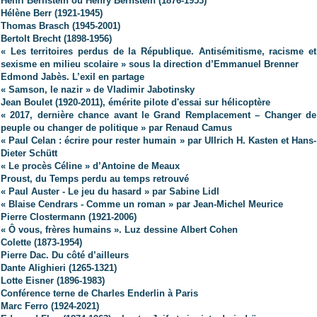
Henri Bernstein ou Henry Bernstein (1876-1953)
Hélène Berr (1921-1945)
Thomas Brasch (1945-2001)
Bertolt Brecht (1898-1956)
« Les territoires perdus de la République. Antisémitisme, racisme et
sexisme en milieu scolaire » sous la direction d’Emmanuel Brenner
Edmond Jabès. L’exil en partage
« Samson, le nazir » de Vladimir Jabotinsky
Jean Boulet (1920-2011), émérite pilote d'essai sur hélicoptère
« 2017, dernière chance avant le Grand Remplacement – Changer de
peuple ou changer de politique » par Renaud Camus
« Paul Celan : écrire pour rester humain » par Ullrich H. Kasten et Hans-
Dieter Schütt
« Le procès Céline » d’Antoine de Meaux
Proust, du Temps perdu au temps retrouvé
« Paul Auster - Le jeu du hasard » par Sabine Lidl
« Blaise Cendrars - Comme un roman » par Jean-Michel Meurice
Pierre Clostermann (1921-2006)
« Ô vous, frères humains ». Luz dessine Albert Cohen
Colette (1873-1954)
Pierre Dac. Du côté d’ailleurs
Dante Alighieri (1265-1321)
Lotte Eisner (1896-1983)
Conférence terne de Charles Enderlin à Paris
Marc Ferro (1924-2021)