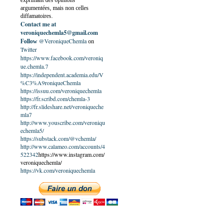
exprimant des opinions
argumentées, mais non celles
diffamatoires.
Contact me at
veroniquechemla5@gmail.com
@VeroniqueChemla
Follow
on
Twitter
https://www.facebook.com/veroniq
ue.chemla.7
https://independent.academia.edu/V
%C3%A9roniqueChemla
https://issuu.com/veroniquechemla
https://fr.scribd.com/chemla-3
http://fr.slideshare.net/veroniqueche
mla7
http://www.youscribe.com/veroniqu
echemla5/
https://substack.com/@vchemla/
http://www.calameo.com/accounts/4
522342
https://www.instagram.com/
veroniquechemla/
https://vk.com/veroniquechemla