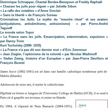
Dominique Schnapper, Chantal Bordes-Benayoun et Freddy Raphaël
« Chasser les juifs pour régner » par Juliette Sibon
«
La rafle des notables
» d’Anne Sinclair
« Sans la liberté » de François Sureau
Criminaliser les Juifs. Le mythe du "meurtre rituel" et ses avatars
(antijudaïsme, antisémitisme, antisionisme) » par Pierre-André
Taguieff
Le monde selon Topor
« La France sans les juifs. Emancipation, extermination, expulsion »
par Danny Trom
Kurt Tucholsky (1890- 1935)
« La France n'a pas dit son dernier mot » d’Eric Zemmour
« Jean Ziegler, l’optimisme de la volonté » par Nicolas Wadimoff
« Stefan Zweig, histoire d’un Européen » par Jean-Pierre Devillers et
François Busnel
James Joyce (1882-1941)
est né dans une famille catholique nombreuse près de
Dublin (Irlande).
Adolescent de seize ans, il rejette le catholicisme.
Diplômé en lettres et langues de l'University College de Dublin (UCD), il se rend à
Paris où il gaspille ses revenus, et rentre en Irlande.
En 1904, il s'éprend de Nora Barnacle (1884-1951).