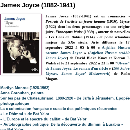
James Joyce (1882-1941)
James Joyce (1882-1941)
est un romancier -
Portrait de l'artiste en jeune homme
(1916),
Ulysse
(1922) dont les deux personnages ont une origine
juive,
Finnegans
Wake
(1939) -, auteur de nouvelles
-
Les Gens de Dublin
(1914) - et poète irlandais
majeur du XXe siècle
.
Arte diffusera le 17
septembre 2022 à 05 h 00 «
Anjelica Huston
raconte James Joyce
» (
Anjelica Huston erzählt
James Joyce
) de David Blake Knox et Kieron J.
Walsh et le 21 septembre 2022 à 23 h 00 "
Ulysse"
de James Joyce. Le roman d’un siècle
» (
100 Jahre
Ulysses. James Joyce’ Meisterwerk
) de Ruán
Magan.
Marilyn Monroe (1926-1962)
Anne Gorouben, peintre
Sur les pas de Chateaubriand. 1880-1920 - De Jaffa à Jérusalem. Épopée
photographique
La « colonisation française » suscite des polémiques récurrentes
« Le Dhimmi » de Bat Ye’or
« L’Europe et le spectre du califat » de Bat Ye’or
« Autobiographie politique. De la découverte du dhimmi à Eurabia »
par Bat Ye’or