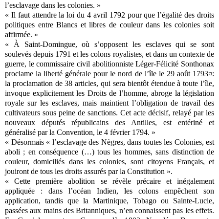
l’esclavage dans les colonies. »
« Il faut attendre la loi du 4 avril 1792 pour que l’égalité des droits
politiques entre Blancs et libres de couleur dans les colonies soit
affirmée. »
« À Saint-Domingue, où s’opposent les esclaves qui se sont
soulevés depuis 1791 et les colons royalistes, et dans un contexte de
guerre, le commissaire civil abolitionniste Léger-Félicité Sonthonax
proclame la liberté générale pour le nord de l’île le 29 août 1793¤:
la proclamation de 38 articles, qui sera bientôt étendue à toute l’île,
invoque explicitement les Droits de l’homme, abroge la législation
royale sur les esclaves, mais maintient l’obligation de travail des
cultivateurs sous peine de sanctions. Cet acte décisif, relayé par les
nouveaux députés républicains des Antilles, est entériné et
généralisé par la Convention, le 4 février 1794. »
« Désormais « l’esclavage des Nègres, dans toutes les Colonies, est
aboli ; en conséquence (…) tous les hommes, sans distinction de
couleur, domiciliés dans les colonies, sont citoyens Français, et
jouiront de tous les droits assurés par la Constitution ».
« Cette première abolition se révèle précaire et inégalement
appliquée : dans l’océan Indien, les colons empêchent son
application, tandis que la Martinique, Tobago ou Sainte-Lucie,
passées aux mains des Britanniques, n’en connaissent pas les effets.