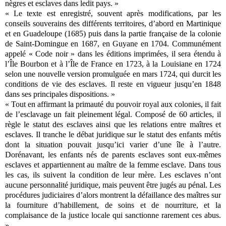
nègres et esclaves dans ledit pays. »
« Le texte est enregistré, souvent après modifications, par les
conseils souverains des différents territoires, d’abord en Martinique
et en Guadeloupe (1685) puis dans la partie française de la colonie
de Saint-Domingue en 1687, en Guyane en 1704. Communément
appelé « Code noir » dans les éditions imprimées, il sera étendu à
l’Île Bourbon et à l’Île de France en 1723, à la Louisiane en 1724
selon une nouvelle version promulguée en mars 1724, qui durcit les
conditions de vie des esclaves. Il reste en vigueur jusqu’en 1848
dans ses principales dispositions. »
« Tout en affirmant la primauté du pouvoir royal aux colonies, il fait
de l’esclavage un fait pleinement légal. Composé de 60 articles, il
règle le statut des esclaves ainsi que les relations entre maîtres et
esclaves. Il tranche le débat juridique sur le statut des enfants métis
dont la situation pouvait jusqu’ici varier d’une île à l’autre.
Dorénavant, les enfants nés de parents esclaves sont eux-mêmes
esclaves et appartiennent au maître de la femme esclave. Dans tous
les cas, ils suivent la condition de leur mère. Les esclaves n’ont
aucune personnalité juridique, mais peuvent être jugés au pénal. Les
procédures judiciaires d’alors montrent la défaillance des maîtres sur
la fourniture d’habillement, de soins et de nourriture, et la
complaisance de la justice locale qui sanctionne rarement ces abus.
»