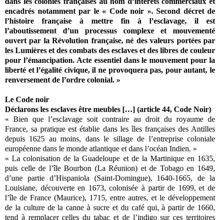
dans les colonies françaises au nom d’intérêts commerciaux et
encadrés notamment par le « Code noir ». Second décret de
l’histoire française à mettre fin à l’esclavage, il est
l’aboutissement d’un processus complexe et mouvementé
ouvert par la Révolution française, né des valeurs portées par
les Lumières et des combats des esclaves et des libres de couleur
pour l’émancipation. Acte essentiel dans le mouvement pour la
liberté et l’égalité civique, il ne provoquera pas, pour autant, le
renversement de l’ordre colonial. »
Le Code noir
Déclarons les esclaves être meubles […] (article 44, Code Noir)
« Bien que l’esclavage soit contraire au droit du royaume de
France, sa pratique est établie dans les îles françaises des Antilles
depuis 1625 au moins, dans le sillage de l’entreprise coloniale
européenne dans le monde atlantique et dans l’océan Indien. »
« La colonisation de la Guadeloupe et de la Martinique en 1635,
puis celle de l’île Bourbon (La Réunion) et de Tobago en 1649,
d’une partie d’Hispaniola (Saint-Domingue), 1640-1665, de la
Louisiane, découverte en 1673, colonisée à partir de 1699, et de
l’île de France (Maurice), 1715, entre autres, et le développement
de la culture de la canne à sucre et du café qui, à partir de 1660,
tend à remplacer celles du tabac et de l’indigo sur ces territoires