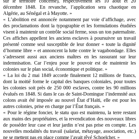
sur le territoire concerné), respectivement les 10 août et 20
décembre 1848. En revanche, l’application sera chaotique en
Algérie, au Sénégal et à Mayotte. »
« L’abolition est annoncée notamment par voie d’affichage, avec
des proclamations dont la typographie et les formulations étudiées
visent à maintenir un contrôle social ferme, sous un ton paternaliste.
Ces affiches appellent les anciens esclaves à poursuivre un travail
présenté comme seul susceptible de leur donner « toute la dignité
d’homme libre » et annoncent la lutte contre le vagabondage. Elles
s’adressent aussi aux anciens maîtres en les rassurant sur leur
indemnisation. Car l’enjeu pour le pouvoir est de maintenir les
colonies sur le plan social, économique et politique. »
« La loi du 2 mai 1849 accorde finalement 12 millions de francs,
dont la moitié forme le capital des banques coloniales, pour toutes
les colonies soit près de 250 000 esclaves, contre les 90 millions
évalués en 1848. Si dans le cas de Saint-Domingue l’indemnité aux
colons avait été imposée au nouvel État d’Haïti, elle est pour les
autres colonies, prise en charge par l’État français. »
« Pour le régime foncier, le statu quo est maintenu, la terre restant
aux mains des propriétaires, et la revendication des nouveaux libres
de posséder leur case et leur jardin n’est pas prise en compte. Les
nouvelles modalités du travail (salariat, métayage, association, etc.)
ne se mettent pas en place comme l’avait rêvé Schoelcher. »