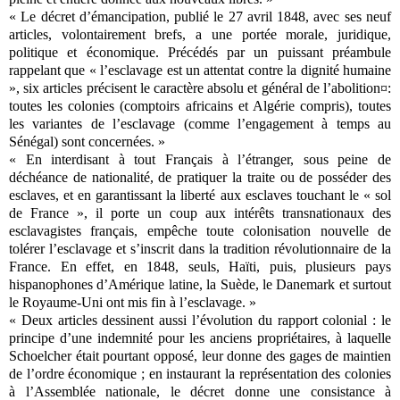
« Le décret d’émancipation, publié le 27 avril 1848, avec ses neuf
articles, volontairement brefs, a une portée morale, juridique,
politique et économique. Précédés par un puissant préambule
rappelant que « l’esclavage est un attentat contre la dignité humaine
», six articles précisent le caractère absolu et général de l’abolition¤:
toutes les colonies (comptoirs africains et Algérie compris), toutes
les variantes de l’esclavage (comme l’engagement à temps au
Sénégal) sont concernées. »
« En interdisant à tout Français à l’étranger, sous peine de
déchéance de nationalité, de pratiquer la traite ou de posséder des
esclaves, et en garantissant la liberté aux esclaves touchant le « sol
de France », il porte un coup aux intérêts transnationaux des
esclavagistes français, empêche toute colonisation nouvelle de
tolérer l’esclavage et s’inscrit dans la tradition révolutionnaire de la
France. En effet, en 1848, seuls, Haïti, puis, plusieurs pays
hispanophones d’Amérique latine, la Suède, le Danemark et surtout
le Royaume-Uni ont mis fin à l’esclavage. »
« Deux articles dessinent aussi l’évolution du rapport colonial : le
principe d’une indemnité pour les anciens propriétaires, à laquelle
Schoelcher était pourtant opposé, leur donne des gages de maintien
de l’ordre économique ; en instaurant la représentation des colonies
à l’Assemblée nationale, le décret donne une consistance à