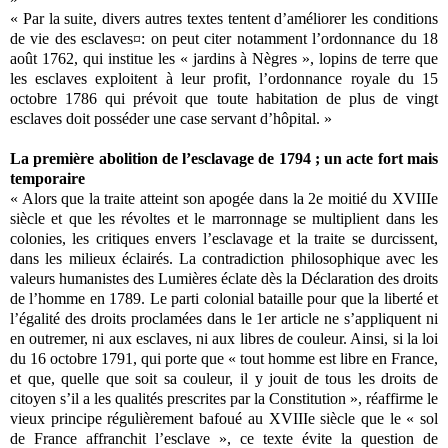
« Par la suite, divers autres textes tentent d’améliorer les conditions
de vie des esclaves¤: on peut citer notamment l’ordonnance du 18
août 1762, qui institue les « jardins à Nègres », lopins de terre que
les esclaves exploitent à leur profit, l’ordonnance royale du 15
octobre 1786 qui prévoit que toute habitation de plus de vingt
esclaves doit posséder une case servant d’hôpital. »
La première abolition de l’esclavage de 1794 ; un acte fort mais
temporaire
« Alors que la traite atteint son apogée dans la 2e moitié du XVIIIe
siècle et que les révoltes et le marronnage se multiplient dans les
colonies, les critiques envers l’esclavage et la traite se durcissent,
dans les milieux éclairés. La contradiction philosophique avec les
valeurs humanistes des Lumières éclate dès la Déclaration des droits
de l’homme en 1789. Le parti colonial bataille pour que la liberté et
l’égalité des droits proclamées dans le 1er article ne s’appliquent ni
en outremer, ni aux esclaves, ni aux libres de couleur. Ainsi, si la loi
du 16 octobre 1791, qui porte que « tout homme est libre en France,
et que, quelle que soit sa couleur, il y jouit de tous les droits de
citoyen s’il a les qualités prescrites par la Constitution », réaffirme le
vieux principe régulièrement bafoué au XVIIIe siècle que le « sol
de France affranchit l’esclave », ce texte évite la question de