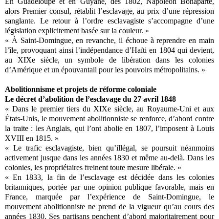
En Guadeloupe et en Guyane, dès 1802, Napoléon Bonaparte,
alors Premier consul, rétablit l’esclavage, au prix d’une répression
sanglante. Le retour à l’ordre esclavagiste s’accompagne d’une
législation explicitement basée sur la couleur. »
« À Saint-Domingue, en revanche, il échoue à reprendre en main
l’île, provoquant ainsi l’indépendance d’Haïti en 1804 qui devient,
au XIXe siècle, un symbole de libération dans les colonies
d’Amérique et un épouvantail pour les pouvoirs métropolitains. »
Abolitionnisme et projets de réforme coloniale
Le décret d’abolition de l’esclavage du 27 avril 1848
« Dans le premier tiers du XIXe siècle, au Royaume-Uni et aux
États-Unis, le mouvement abolitionniste se renforce, d’abord contre
la traite : les Anglais, qui l’ont abolie en 1807, l’imposent à Louis
XVIII en 1815. »
« Le trafic esclavagiste, bien qu’illégal, se poursuit néanmoins
activement jusque dans les années 1830 et même au-delà. Dans les
colonies, les propriétaires freinent toute mesure libérale. »
« En 1833, la fin de l’esclavage est décidée dans les colonies
britanniques, portée par une opinion publique favorable, mais en
France, marquée par l’expérience de Saint-Domingue, le
mouvement abolitionniste ne prend de la vigueur qu’au cours des
années 1830. Ses partisans penchent d’abord majoritairement pour