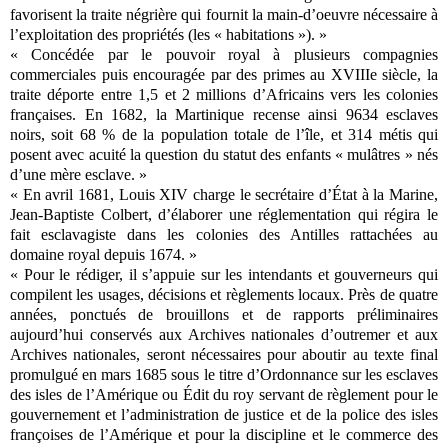
favorisent la traite négrière qui fournit la main-d’oeuvre nécessaire à
l’exploitation des propriétés (les « habitations »). »
« Concédée par le pouvoir royal à plusieurs compagnies
commerciales puis encouragée par des primes au XVIIIe siècle, la
traite déporte entre 1,5 et 2 millions d’Africains vers les colonies
françaises. En 1682, la Martinique recense ainsi 9634 esclaves
noirs, soit 68 % de la population totale de l’île, et 314 métis qui
posent avec acuité la question du statut des enfants « mulâtres » nés
d’une mère esclave. »
« En avril 1681, Louis XIV charge le secrétaire d’État à la Marine,
Jean-Baptiste Colbert, d’élaborer une réglementation qui régira le
fait esclavagiste dans les colonies des Antilles rattachées au
domaine royal depuis 1674. »
« Pour le rédiger, il s’appuie sur les intendants et gouverneurs qui
compilent les usages, décisions et règlements locaux. Près de quatre
années, ponctués de brouillons et de rapports préliminaires
aujourd’hui conservés aux Archives nationales d’outremer et aux
Archives nationales, seront nécessaires pour aboutir au texte final
promulgué en mars 1685 sous le titre d’Ordonnance sur les esclaves
des isles de l’Amérique ou Édit du roy servant de règlement pour le
gouvernement et l’administration de justice et de la police des isles
françoises de l’Amérique et pour la discipline et le commerce des