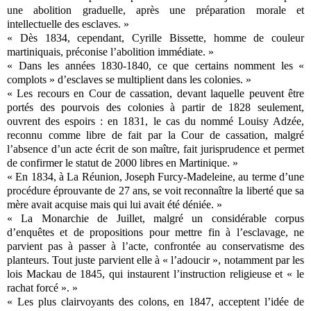
une abolition graduelle, après une préparation morale et
intellectuelle des esclaves. »
« Dès 1834, cependant, Cyrille Bissette, homme de couleur
martiniquais, préconise l’abolition immédiate. »
« Dans les années 1830-1840, ce que certains nomment les «
complots » d’esclaves se multiplient dans les colonies. »
« Les recours en Cour de cassation, devant laquelle peuvent être
portés des pourvois des colonies à partir de 1828 seulement,
ouvrent des espoirs : en 1831, le cas du nommé Louisy Adzée,
reconnu comme libre de fait par la Cour de cassation, malgré
l’absence d’un acte écrit de son maître, fait jurisprudence et permet
de confirmer le statut de 2000 libres en Martinique. »
« En 1834, à La Réunion, Joseph Furcy-Madeleine, au terme d’une
procédure éprouvante de 27 ans, se voit reconnaître la liberté que sa
mère avait acquise mais qui lui avait été déniée. »
« La Monarchie de Juillet, malgré un considérable corpus
d’enquêtes et de propositions pour mettre fin à l’esclavage, ne
parvient pas à passer à l’acte, confrontée au conservatisme des
planteurs. Tout juste parvient elle à « l’adoucir », notamment par les
lois Mackau de 1845, qui instaurent l’instruction religieuse et « le
rachat forcé ». »
« Les plus clairvoyants des colons, en 1847, acceptent l’idée de