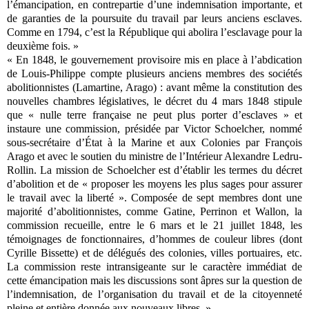
l’émancipation, en contrepartie d’une indemnisation importante, et
de garanties de la poursuite du travail par leurs anciens esclaves.
Comme en 1794, c’est la République qui abolira l’esclavage pour la
deuxième fois. »
« En 1848, le gouvernement provisoire mis en place à l’abdication
de Louis-Philippe compte plusieurs anciens membres des sociétés
abolitionnistes (Lamartine, Arago) : avant même la constitution des
nouvelles chambres législatives, le décret du 4 mars 1848 stipule
que « nulle terre française ne peut plus porter d’esclaves » et
instaure une commission, présidée par Victor Schoelcher, nommé
sous-secrétaire d’État à la Marine et aux Colonies par François
Arago et avec le soutien du ministre de l’Intérieur Alexandre Ledru-
Rollin. La mission de Schoelcher est d’établir les termes du décret
d’abolition et de « proposer les moyens les plus sages pour assurer
le travail avec la liberté ». Composée de sept membres dont une
majorité d’abolitionnistes, comme Gatine, Perrinon et Wallon, la
commission recueille, entre le 6 mars et le 21 juillet 1848, les
témoignages de fonctionnaires, d’hommes de couleur libres (dont
Cyrille Bissette) et de délégués des colonies, villes portuaires, etc.
La commission reste intransigeante sur le caractère immédiat de
cette émancipation mais les discussions sont âpres sur la question de
l’indemnisation, de l’organisation du travail et de la citoyenneté
pleine et entière donnée aux nouveaux libres. »