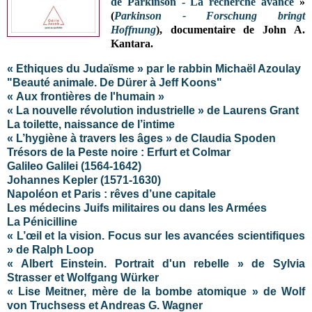
de Parkinson - La recherche avance
»
(
Parkinson - Forschung bringt
Hoffnung
), documentaire de John A.
Kantara
.
« Ethiques du Judaïsme » par le rabbin Michaël Azoulay
"Beauté animale. De Dürer à Jeff Koons"
«
Aux frontières de l'humain
»
« La nouvelle révolution industrielle » de Laurens Grant
La toilette, naissance de l’intime
« L’hygiène à travers les âges » de Claudia Spoden
Trésors de la Peste noire : Erfurt et Colmar
Galileo Galilei (1564-1642)
Johannes Kepler (1571-1630)
Napoléon et Paris : rêves d’une capitale
Les médecins Juifs militaires ou dans les Armées
La Pénicilline
« L’œil et la vision. Focus sur les avancées scientifiques
» de Ralph Loop
« Albert Einstein. Portrait d'un rebelle » de Sylvia
Strasser et Wolfgang Würker
« Lise Meitner, mère de la bombe atomique » de Wolf
von Truchsess et Andreas G. Wagner