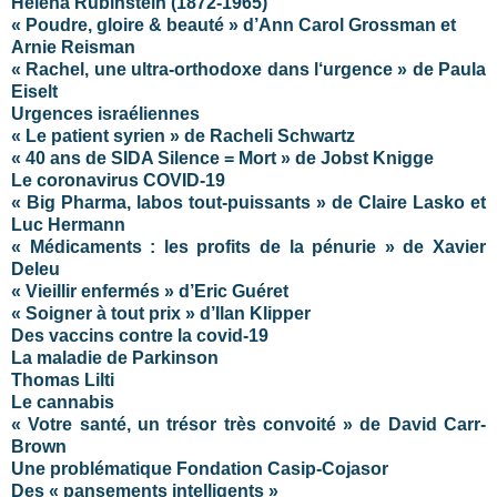
Helena Rubinstein
(1872-1965)
« Poudre, gloire & beauté » d’Ann Carol Grossman et
Arnie Reisman
« Rachel, une ultra-orthodoxe dans l‘urgence » de Paula
Eiselt
Urgences israéliennes
« Le patient syrien » de Racheli Schwartz
« 40 ans de SIDA Silence = Mort » de Jobst Knigge
Le coronavirus COVID-19
« Big Pharma, labos tout-puissants » de Claire Lasko et
Luc Hermann
« Médicaments : les profits de la pénurie » de Xavier
Deleu
« Vieillir enfermés » d’Eric Guéret
« Soigner à tout prix » d’Ilan Klipper
Des vaccins contre la covid-19
La maladie de Parkinson
Thomas Lilti
Le cannabis
« Votre santé, un trésor très convoité » de David Carr-
Brown
Une problématique Fondation Casip-Cojasor
Des « pansements intelligents »