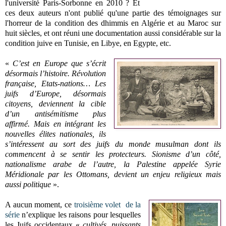
l'université Paris-Sorbonne en 2010 ? Et
ces deux auteurs n'ont publié qu'une partie des témoignages sur
l'horreur de la condition des dhimmis en Algérie et au Maroc sur
huit siècles, et ont réuni une documentation aussi considérable sur la
condition juive en Tunisie, en Libye, en Egypte, etc.
«
C’est en Europe que s’écrit
désormais l’histoire. Révolution
française, Etats-nations… Les
juifs d’Europe, désormais
citoyens, deviennent la cible
d’un antisémitisme plus
affirmé. Mais en intégrant les
nouvelles élites nationales, ils
s’intéressent au sort des juifs du monde musulman dont ils
commencent à se sentir les protecteurs. Sionisme d’un côté,
nationalisme arabe de l’autre, la Palestine appelée Syrie
Méridionale par les Ottomans, devient un enjeu religieux mais
aussi politique
».
A aucun moment, ce
troisième volet de la
série
n’explique les raisons pour lesquelles
les Juifs occidentaux «
cultivés, puissants