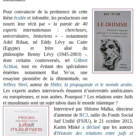
Pour convaincre de la pertinence de cette
thèse
éculée
et infondée, les producteurs ont
nourri leur récit par «
la parole de 40
experts internationaux : chercheurs,
universitaires, historiens
» - notamment
Adel Rifaat, né Eddy Lévy au Caire
(Egypte) et frère aîné du
philosophe Benny Lévy (1945-2003) -,
dont certains controversés, tel
Gilbert
Achkar
, tout en évitant des spécialistes
émérites notamment Bat Ye’or, une
essayiste pionnière de la dhimmitude, ou
Jeffrey Herf
, auteur de
Hitler, la propagande et le monde arabe
.
Les experts arabes interviewés émanent d’universités américaines
ou européennes, et non arabes. Pourquoi ? Les relations entre Juifs
et musulmans sont un sujet tabou dans le monde islamique ?
Interviewé par Shlomo Malka, directeur
d'antenne de
RCJ
, radio du Fonds Social
Juif Unifié (FSJU), le 21 octobre 2013,
Karim Miské
a déclaré
que les auteurs
d'
Histoire des relations entre juifs et