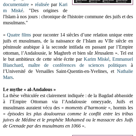
documentaire
»
réalisée
par
Kari
m Miské
. "Des origines de
l'Islam à nos jours : chronique de l'histoire commune des juifs et des
musulmans."
«
Quatre films
pour raconter 14 siècles d’une relation unique entre
juifs et musulmans, de la naissance de l’Islam au VIIe siècle en
péninsule arabique à la seconde intifada en passant par l’Empire
ottoman, l’Andalousie, le Maghreb et bien sûr Jérusalem ». Tel est
le but ambitieux de cette série écrite par
Karim Miské
,
Emmanuel
Blanchard
,
maître de conférences de sciences politiques
à
l’Université de Versailles Saint-Quentin-en-Yvelines, et
Nathalie
Mars
.
Le mythe « al-Andalous »
La thèse véhiculée est clairement indiquée : de la Bagdad abbasside
à l’Empire Ottoman via l’Andalousie omeyyade, Juifs et
musulmans auraient vécu des «
moments d’harmonie
», hormis les
«
épisodes les plus douloureux comme le conflit entre les tribus
juives de Médine et le prophète Mohamed ou le massacre des Juifs
de Grenade par des musulmans en 1066
».