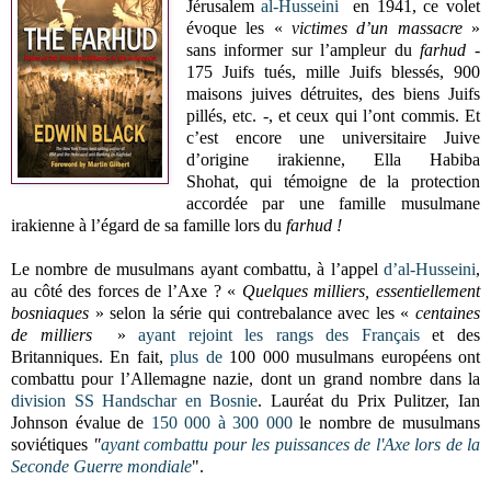
Jérusalem
al-Husseini
en 1941, ce volet
évoque les «
victimes d’un massacre
»
sans informer sur l’ampleur du
farhud
-
175 Juifs tués, mille Juifs blessés, 900
maisons juives détruites, des biens Juifs
pillés, etc. -, et ceux qui l’ont commis. Et
c’est encore une universitaire Juive
d’origine irakienne, Ella Habiba
Shohat, qui témoigne de la protection
accordée par une famille musulmane
irakienne à l’égard de sa famille lors du
farhud !
Le nombre de musulmans ayant combattu, à l’appel
d’al-Husseini
,
au côté des forces de l’Axe ? «
Quelques milliers, essentiellement
bosniaques
» selon la série qui contrebalance avec les «
centaines
de milliers
»
ayant rejoint les rangs des Français
et des
Britanniques. En fait,
plus de
100 000 musulmans européens ont
combattu pour l’Allemagne nazie, dont un grand nombre dans la
division
SS Handschar en Bosnie
. Lauréat du Prix Pulitzer, Ian
Johnson évalue de
150 000 à 300 000
le nombre de musulmans
soviétiques
"
ayant combattu pour les puissances de l'Axe lors de la
Seconde Guerre mondiale
".