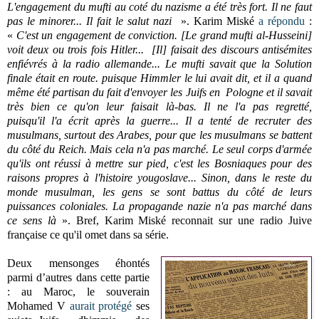
L'engagement du mufti au coté du nazisme a été très fort. Il ne faut
pas le minorer... Il fait le salut nazi
». Karim Miské
a répondu
:
«
C'est un engagement de conviction. [Le grand mufti al-Husseini]
voit deux ou trois fois Hitler... [Il] faisait des discours antisémites
enfiévrés à la radio allemande... Le mufti savait que la Solution
finale était en route. puisque Himmler le lui avait dit, et il a quand
même été partisan du fait d'envoyer les Juifs en Pologne et il savait
très bien ce qu'on leur faisait là-bas. Il ne l'a pas regretté,
puisqu'il l'a écrit après la guerre... Il a tenté de recruter des
musulmans, surtout des Arabes, pour que les musulmans se battent
du côté du Reich. Mais cela n'a pas marché. Le seul corps d'armée
qu'ils ont réussi à mettre sur pied, c'est les Bosniaques pour des
raisons propres à l'histoire yougoslave... Sinon, dans le reste du
monde musulman, les gens se sont battus du côté de leurs
puissances coloniales. La propagande nazie n'a pas marché dans
ce sens là
». Bref, Karim Miské reconnait sur une radio Juive
française ce qu'il omet dans sa série.
Deux mensonges éhontés
parmi d’autres dans cette partie
: au Maroc, le souverain
Mohamed V
aurait protégé
ses