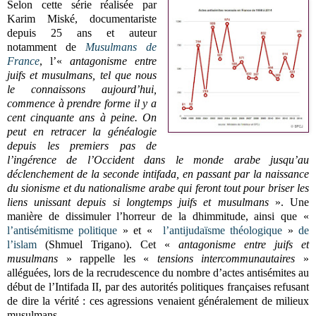
Selon cette série réalisée par
Karim Miské, documentariste
depuis 25 ans et auteur
notamment de
Musulmans de
France
, l’«
antagonisme entre
juifs et musulmans, tel que nous
le connaissons aujourd’hui,
commence à prendre forme il y a
cent cinquante ans à peine. On
peut en retracer la généalogie
depuis les premiers pas de
l’ingérence de l’Occident dans le monde arabe jusqu’au
déclenchement de la seconde intifada, en passant par la naissance
du sionisme et du nationalisme arabe qui feront tout pour briser les
liens unissant depuis si longtemps juifs et musulmans
». Une
manière de dissimuler l’horreur de la dhimmitude, ainsi que «
l’antisémitisme politique
» et «
l’antijudaïsme théologique
»
de
l’islam
(Shmuel Trigano). Cet «
antagonisme entre juifs et
musulmans
» rappelle les «
tensions intercommunautaires
»
alléguées, lors de la recrudescence du nombre d’actes antisémites au
début de l’Intifada II, par des autorités politiques françaises refusant
de dire la vérité : ces agressions venaient généralement de milieux
musulmans.