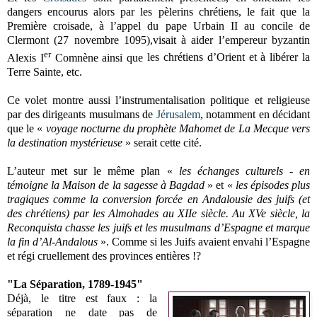
dangers encourus alors par les pèlerins chrétiens, le fait que la
Première croisade, à l’appel du pape Urbain II au concile de
Clermont (27 novembre 1095),visait à aider l’empereur byzantin
er
Alexis I
Comnène ainsi que
les chrétiens d’Orient et à libérer la
Terre Sainte, etc.
Ce volet montre aussi l’instrumentalisation politique et religieuse
par des dirigeants musulmans de
Jérusalem
, notamment en décidant
que le «
voyage nocturne du prophète Mahomet de La Mecque vers
la destination mystérieuse
» serait cette cité.
L’auteur met sur le même plan «
les échanges culturels - en
témoigne la Maison de la sagesse à Bagdad
» et «
les épisodes plus
tragiques comme la conversion forcée en Andalousie des juifs (et
des chrétiens) par les Almohades au XIIe siècle. Au XVe siècle, la
Reconquista chasse les juifs et les musulmans d’Espagne et marque
la fin d’Al-Andalous
». Comme si les Juifs avaient envahi l’Espagne
et régi cruellement des provinces entières !?
"La Séparation, 1789-1945"
Déjà, le titre est faux : la
séparation ne date pas de