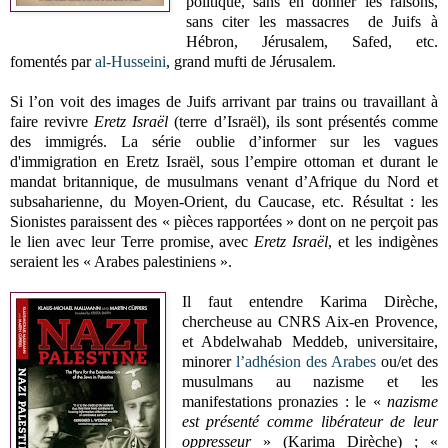
politique, sans en donner les raisons,
sans citer les massacres de Juifs à
Hébron, Jérusalem, Safed, etc.
fomentés par
al-Husseini
, grand mufti de Jérusalem.
Si l’on voit des images de Juifs arrivant par trains ou travaillant à
faire revivre
Eretz Israël
(terre d’Israël), ils sont présentés comme
des immigrés. La série oublie d’informer sur les vagues
d'immigration en Eretz Israël, sous l’empire ottoman et durant le
mandat britannique, de musulmans venant d’Afrique du Nord et
subsaharienne, du Moyen-Orient, du Caucase, etc. Résultat : les
Sionistes paraissent des « pièces rapportées » dont on ne perçoit pas
le lien avec leur Terre promise, avec
Eretz Israël
, et les indigènes
seraient les « Arabes palestiniens ».
Il faut entendre Karima Dirèche,
chercheuse au CNRS Aix-en Provence,
et Abdelwahab Meddeb, universitaire,
minorer
l’adhésion des Arabes
ou/et des
musulmans au nazisme et les
manifestations pronazies : le «
nazisme
est présenté comme libérateur de leur
oppresseur
» (Karima Dirèche) ; «