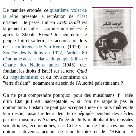
De manière erronée, ce
quatrième volet de
la série
présente la recréation de l’Etat
d’Israël – le passé Juif en
Eretz Israël
est
largement occulté – comme une nécessité
après la Shoah.
Exeunt
le lien entre le
peuple Juif et sa terre, les accords pris lors
de
la conférence de San Remo
(1920), la
Société des Nations en 1922
,
l’article 80
dénommé aussi « clause du peuple juif » de
Charte des Nations unies
(1945), etc.
fondant les droits d’Israël sur sa terre.
Quid
du
négationnisme
et du révisionnisme en
"terre d'islam", notamment au sein de l'Autorité palestinienne ?
On ne peut comprendre pourquoi, pour des musulmans, l’« idée
d’un Etat juif est inacceptable », si l’on ne rappelle pas la
dhimmitude. L’islam ne peut pas accepter l’idée de Juifs maîtres de
leur destin, faisant refleurir leur terre négligée pendant des siècles
par des musulmans Arabes, l'idée de Juifs multipliant les réussites
scientifiques, économiques, etc. Cette vision de Juifs, ces anciens
dhimmis devenus acteurs de leur histoire et de l’Histoire et