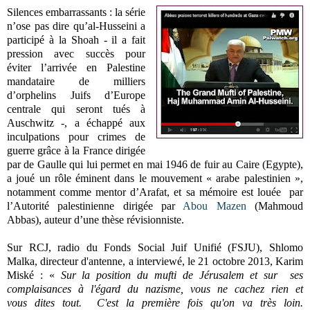
Silences embarrassants : la série
n’ose pas dire qu’al-Husseini a
participé à la Shoah - il a fait
pression avec succès pour
éviter l’arrivée en Palestine
mandataire de milliers
d’orphelins Juifs d’Europe
centrale qui seront tués à
Auschwitz -, a échappé aux
inculpations pour crimes de
guerre grâce à la France dirigée
par de Gaulle qui lui permet en mai 1946 de fuir au Caire (Egypte),
a joué un rôle éminent dans le mouvement « arabe palestinien »,
notamment comme mentor d’Arafat, et sa mémoire est louée par
l’Autorité palestinienne dirigée par
Abou Mazen
(Mahmoud
Abbas), auteur d’une thèse révisionniste.
Sur RCJ, radio du Fonds Social Juif Unifié (FSJU), Shlomo
Malka, directeur d'antenne, a interviewé, le 21 octobre 2013, Karim
Miské : «
Sur la position du mufti de Jérusalem et sur ses
complaisances à l'égard du nazisme, vous ne cachez rien et
vous dites tout. C'est la première fois qu'on va très loin.