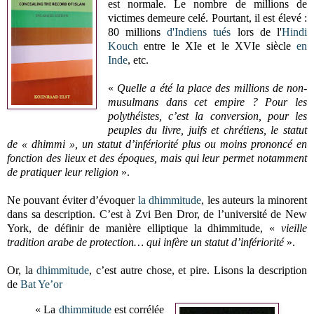
est normale. Le nombre de millions de
victimes demeure celé. Pourtant, il est élevé :
80 millions
d'Indiens tués
lors de l'
Hindi
Kouch
entre le XIe et le XVIe siècle
en
Inde
, etc.
«
Quelle a été la place des millions de non-
musulmans dans cet empire ? Pour les
polythéistes, c’est la conversion, pour les
peuples du livre, juifs et chrétiens, le statut
de « dhimmi », un statut d’infériorité plus ou moins prononcé en
fonction des lieux et des époques, mais qui leur permet notamment
de pratiquer leur religion
».
Ne pouvant éviter d’évoquer
la dhimmitude
, les auteurs la minorent
dans sa description. C’est à Zvi Ben Dror, de l’université de New
York, de définir de manière elliptique la dhimmitude, «
vieille
tradition arabe de protection… qui infère un statut d’infériorité
».
Or, la
dhimmitude
, c’est autre chose, et pire. Lisons la description
de
Bat Ye’or
« La
dhimmitude
est corrélée