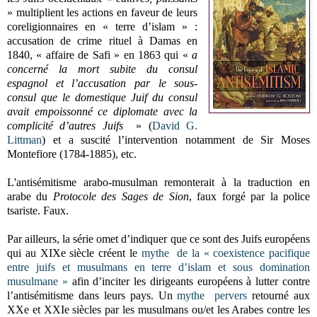
» multiplient les actions en faveur de leurs
coreligionnaires en « terre d’islam » :
accusation de crime rituel à Damas en
1840, « affaire de Safi » en 1863 qui «
a
concerné la mort subite du consul
espagnol et l’accusation par le sous-
consul que le domestique Juif du consul
avait empoissonné ce diplomate avec la
complicité d’autres Juifs
» (
David G.
Littman
) et a suscité l’intervention notamment de Sir Moses
Montefiore (1784-1885), etc.
L'antisémitisme arabo-musulman remonterait à la traduction en
arabe du
Protocole des Sages de Sion
, faux forgé par la police
tsariste. Faux.
Par ailleurs, la série omet d’indiquer que ce sont des Juifs européens
qui au XIXe siècle créent le
mythe de la « coexistence pacifique
entre juifs et musulmans en terre d’islam et sous domination
musulmane »
afin d’inciter les dirigeants européens à lutter contre
l’antisémitisme dans leurs pays. Un
mythe pervers
retourné aux
XXe et XXIe siècles par les musulmans ou/et les Arabes contre les