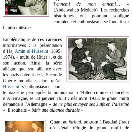
l’ennemi de mon ennemi…
»
(Abdelwahab Meddeb). Les recherches
historiques ont pourtant souligné
combien cet enthousiasme se fondait sur
l’antisémitisme.
Emblématique de ces carences
informatives : la présentation
d’
Haj Amin al-Husseini
(1895-
1974), « mufti de Hitler », et de
son action. Ainsi, la série
allègue que son alliance avec
les nazis daterait de la Seconde
Guerre mondiale, alors qu’
al-
Husseini
s’enthousiasme pour
le nazisme peu après la nomination d’Hitler comme chancelier
d’Allemagne, le 30 janvier 1933 : dès avril 1933, le grand mufti
demande à l’Allemagne «
de ne plus envoyer ses Juifs en Palestine
». Il souhaite «
bâtir une alliance durable
».
Quant au
farhud
, pogrom à Bagdad (Iraq)
où s’était réfugié le grand mufti de