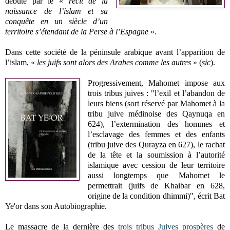
débute par le «
récit de la
naissance de l’islam et sa
conquête en un siècle d’un
territoire s’étendant de la Perse à l’Espagne
».
Dans cette société de la péninsule arabique avant l’apparition de
l’islam, «
les juifs sont alors des Arabes comme les autres
» (
sic
).
Progressivement, Mahomet impose aux
trois tribus juives : "l’exil et l’abandon de
leurs biens (sort réservé par Mahomet à la
tribu juive médinoise des Qaynuqa en
624), l’extermination des hommes et
l’esclavage des femmes et des enfants
(tribu juive des Qurayza en 627), le rachat
de la tête et la soumission à l’autorité
islamique avec cession de leur territoire
aussi longtemps que Mahomet le
permettrait (juifs de Khaibar en 628,
origine de la condition dhimmi)", écrit Bat
Ye'or dans son Autobiographie.
Le massacre de la dernière des
trois tribus Juives
prospères
de