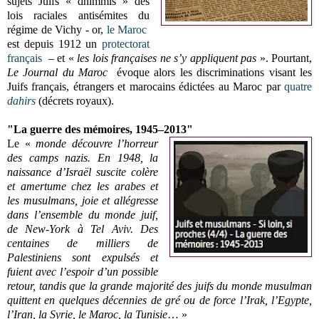
sujets Juifs « dhimmis » des
lois raciales antisémites du
régime de Vichy - or,
le Maroc
est depuis 1912 un
protectorat
français
– et «
les lois françaises ne s’y appliquent pas
». Pourtant,
Le Journal du Maroc
évoque alors les discriminations visant les
Juifs français, étrangers et marocains édictées au Maroc par
quatre
dahirs
(décrets royaux).
"La guerre des mémoires, 1945–2013"
Le «
monde découvre l’horreur
des camps nazis. En 1948, la
naissance d’Israël suscite colère
et amertume chez les arabes et
les musulmans, joie et allégresse
dans l’ensemble du monde juif,
de New-York à Tel Aviv. Des
centaines de milliers de
Palestiniens sont expulsés et
fuient avec l’espoir d’un possible
retour, tandis que la grande majorité des juifs du monde musulman
quittent en quelques décennies de gré ou de force l’Irak, l’Egypte,
l’Iran, la Syrie, le Maroc, la Tunisie
… »