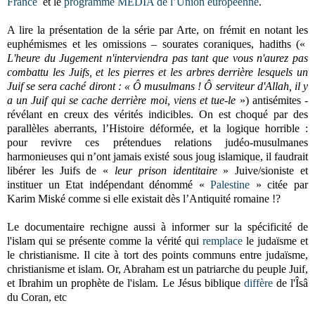
France
et le
programme MEDIA de l’Union européenne
.
A lire la présentation de la série par Arte, on frémit en notant les
euphémismes et les omissions – sourates coraniques, hadiths («
L'heure du Jugement n'interviendra pas tant que vous n'aurez pas
combattu les Juifs, et les pierres et les arbres derrière lesquels un
Juif se sera caché diront : « Ô musulmans ! Ô serviteur d'Allah, il y
a un Juif qui se cache derrière moi, viens et tue-le
») antisémites -
révélant en creux des vérités indicibles. On est choqué par des
parallèles aberrants, l’Histoire déformée, et la logique horrible :
pour revivre ces prétendues relations judéo-musulmanes
harmonieuses qui n’ont jamais existé sous joug islamique, il faudrait
libérer les Juifs de «
leur prison identitaire
» Juive/sioniste et
instituer un Etat indépendant dénommé «
Palestine
» citée par
Karim Miské comme si elle existait dès l’Antiquité romaine !?
Le documentaire rechigne aussi à informer sur la spécificité de
l'islam qui se présente comme la vérité qui
remplace
le judaïsme et
le christianisme. Il cite à tort des points communs entre judaïsme,
christianisme et islam. Or, Abraham est un patriarche du peuple Juif,
et Ibrahim un prophète de l'islam. Le Jésus biblique
diffère
de l'Îsâ
du Coran, etc