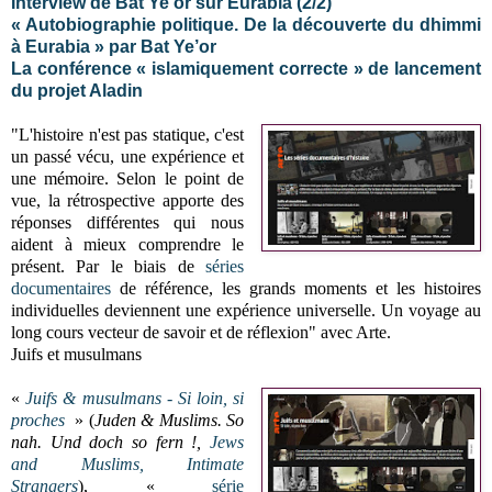
Interview de Bat Ye’or sur Eurabia (2/2)
« Autobiographie politique. De la découverte du dhimmi
à Eurabia » par Bat Ye’or
La conférence « islamiquement correcte » de lancement
du projet Aladin
"L'histoire n'est pas statique, c'est
un passé vécu, une expérience et
une mémoire. Selon le point de
vue, la rétrospective apporte des
réponses différentes qui nous
aident à mieux comprendre le
présent. Par le biais de
séries
documentaires
de référence, les grands moments et les histoires
individuelles deviennent une expérience universelle. Un voyage au
long cours vecteur de savoir et de réflexion" avec Arte.
Juifs et musulmans
«
Juifs & musulmans - Si loin, si
proches
» (
Juden & Muslims. So
nah. Und doch so fern !,
Jews
and Muslims, Intimate
Strangers
), «
série