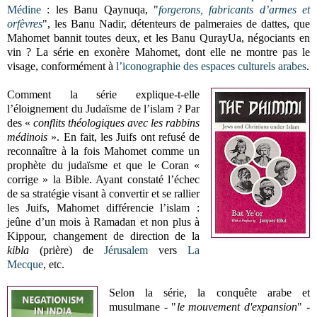
Médine
: les Banu Qaynuqa, "
forgerons, fabricants d’armes et
orfèvres
", les Banu Nadir, détenteurs de palmeraies de dattes, que
Mahomet bannit toutes deux, et les Banu QurayUa, négociants en
vin ? La série en exonère Mahomet, dont elle ne montre pas le
visage, conformément à
l’iconographie des espaces culturels arabes
.
Comment la série explique-t-elle
l’éloignement du Judaïsme de l’islam ? Par
des «
conflits théologiques avec les rabbins
médinois
». En fait, les Juifs ont refusé de
reconnaître à la fois Mahomet comme un
prophète du judaïsme et que le Coran «
corrige » la Bible. Ayant constaté l’échec
de sa stratégie visant à convertir et se rallier
les Juifs, Mahomet différencie l’islam :
jeûne d’un mois à Ramadan et non plus à
Kippour, changement de direction de la
kibla
(prière) de
Jérusalem
vers
La
Mecque
, etc.
Selon la série, la conquête arabe et
musulmane - "
le mouvement d'expansion
" -