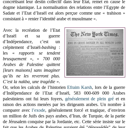
concrétisant leur destin collectif dans leur Etat, remet en cause le
dogme islamique. La normalisation des relations entre l’Egypte de
Sadate et l’Etat d’Israël est alors perçue comme une « trahison »
consistant à « renier l’identité arabe et musulmane ».
Avec la recréation de l’Etat
d’Israël et sa guerre
d’Indépendance, c’est un
crépitement d’Israël-
bashing
:
les «
rapports se tendent
brusquement
», «
700 000
Arabes de Palestine quittent
[leurs maisons] sans imaginer
qu’ils ne les reverront plus.
C’est la nakba, une tragédie
».
Or, selon les calculs de l’historien
Efraim Karsh
, lors de la guerre
d’Indépendance de l’Etat d’Israël, 583 000-609 000 Arabes
palestiniens ont fui leurs foyers,
généralement de plein gré
et en
raison des actions menées par les dirigeants arabes. Un nombre à
comparer avec
l’exode
, généralement forcé et tragique, d’environ
un million de Juifs des pays arabes, d’Iran, de Turquie, de la partie
de Jérusalem conquise par la Jordanie, etc. Cette série insiste sur le
fait que les Arabes de Palestine auraient été "dépossédés" de leur