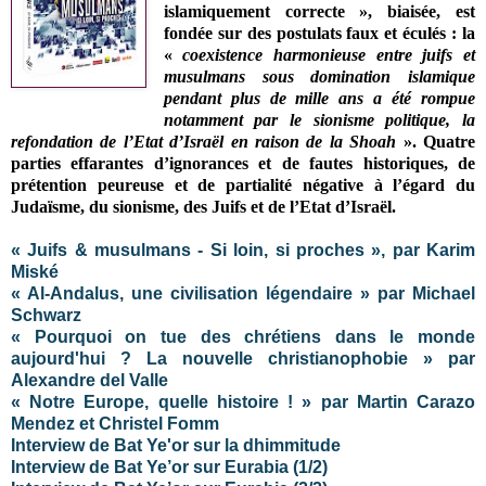
islamiquement correcte », biaisée, est
fondée sur des postulats faux et éculés : la
«
coexistence harmonieuse entre juifs et
musulmans sous domination islamique
pendant plus de mille ans a été rompue
notamment par le sionisme politique, la
refondation de l’Etat d’Israël en raison de la Shoah
». Quatre
parties effarantes d’ignorances et de fautes historiques, de
prétention peureuse et de partialité négative à l’égard du
Judaïsme, du sionisme, des Juifs et de l’Etat d’Israël.
« Juifs & musulmans - Si loin, si proches », par Karim
Miské
« Al-Andalus, une civilisation légendaire » par Michael
Schwarz
« Pourquoi on tue des chrétiens dans le monde
aujourd'hui ? La nouvelle christianophobie » par
Alexandre del Valle
« Notre Europe, quelle histoire ! » par Martin Carazo
Mendez et Christel Fomm
Interview de Bat Ye'or sur la dhimmitude
Interview de Bat Ye’or sur Eurabia (1/2)