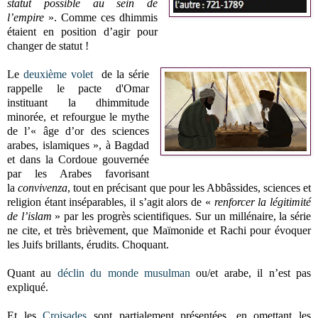
statut possible au sein de
l’empire
». Comme ces dhimmis
étaient en position d’agir pour
changer de statut !
Le
deuxième volet
de la série
rappelle le pacte d'Omar
instituant la dhimmitude
minorée, et refourgue le mythe
de l’« âge d’or des sciences
arabes, islamiques », à Bagdad
et dans la Cordoue gouvernée
par les Arabes favorisant
la
convivenza
, tout en précisant que pour les Abbâssides, sciences et
religion étant inséparables, il s’agit alors de «
renforcer la légitimité
de l’islam
» par les progrès scientifiques. Sur un millénaire, la série
ne cite, et très brièvement, que Maïmonide et Rachi pour évoquer
les Juifs brillants, érudits. Choquant.
Quant au
déclin du monde musulman
ou/et arabe, il n’est pas
expliqué.
Et les
Croisades
sont partialement présentées, en omettant les