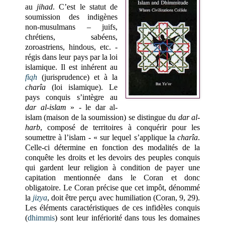
au
jihad
. C’est le statut de
soumission des indigènes
non-musulmans – juifs,
chrétiens, sabéens,
zoroastriens, hindous, etc. -
régis dans leur pays par la loi
islamique. Il est inhérent au
fiqh
(jurisprudence) et à la
charîa
(loi islamique). Le
pays conquis s’intègre au
dar al-islam
» - le dar al-
islam (maison de la soumission) se distingue du
dar al-
harb
, composé de territoires à conquérir pour les
soumettre à l’islam - « sur lequel s’applique la
charîa
.
Celle-ci détermine en fonction des modalités de la
conquête les droits et les devoirs des peuples conquis
qui gardent leur religion à condition de payer une
capitation mentionnée dans le Coran et donc
obligatoire. Le Coran précise que cet impôt, dénommé
la
jizya
, doit être perçu avec humiliation (Coran, 9, 29).
Les éléments caractéristiques de ces infidèles conquis
(
dhimmis
) sont leur infériorité dans tous les domaines