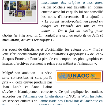
musulmans des origines à nos jours
(Albin Michel) ont travaillé en bonne
entente avec lui et qu'ils lui ont conseillé
les noms d'intervenants. Il a ajouté :
«
Le conflit israélo-palestinien prend en
otages les identités des uns et des
autres
...
On a fait un casting pour
choisir les intervenants. On voulait une grande majorité de Juifs et
musulmans, de vrais scientifiques
».
Par souci de didactisme et d’originalité, les auteurs ont «
illustré
leur série documentaire par des animations graphiques
» de Jean-
Jacques Prunès. « Pour la période contemporaine, photographies et
images d’archives prennent le relais et se mêlent à l’animation ».
Malgré son ambition – «
série
sans concessions et sans partis
pris
» -, cette œuvre produite par
Jean Labib et Anne Labro
s’avère « islamiquement correcte ». Ce qui explique les soutiens
accordés par
l’Alliance des Civilisations
(ONU), le
Wolf Institute
,
les services culturels de
l’ambassade des Etats-Unis d’Amérique en