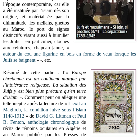
l’époque contemporaine, car elle
a été instituée par l’islam dès son
origine, et matérialisée par la
dhimmitude, les mellahs, ghettos
au Maroc, le port de signes
distinctifs visant aussi à humilier
les Juifs – en particulier, cloches
aux ceintures, chapeau jaune, «
autour du cou une figurine en bois en forme de veau lorsque les
Juifs se baignent
» -, etc.
Résumé de cette partie : l’«
Europe
chrétienne est un continent marqué par
l’intolérance religieuse. La situation des
Juifs y est bien plus précaire qu’en terre
d’islam
». Comment peut-on alléguer une
telle ineptie après la lecture de «
L’exil au
Maghreb, la condition juive sous l’islam
1148-1912
» de
David G. Littman et Paul
B. Fenton
,
anthologie chronologique
de
récits de témoins oculaires en Algérie et
au Maroc publiée par les Presses de