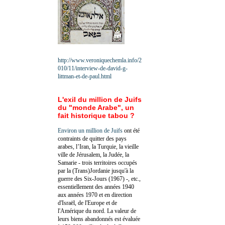
http://www.veroniquechemla.info/2
010/11/interview-de-david-g-
littman-et-de-paul.html
L'exil du million de Juifs
du "monde Arabe", un
fait historique tabou ?
Environ un million de Juifs
ont été
contraints de quitter des pays
arabes, l’Iran, la Turquie, la vieille
ville de Jérusalem, la Judée, la
Samarie - trois territoires occupés
par la (Trans)Jordanie jusqu'à la
guerre des Six-Jours (1967) -, etc.,
essentiellement des années 1940
aux années 1970 et en direction
d'Israël, de l'Europe et de
l'Amérique du nord. La valeur de
leurs biens abandonnés est évaluée