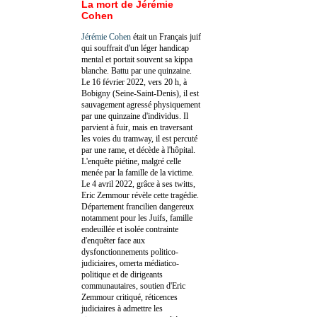
La mort de Jérémie
Cohen
Jérémie Cohen
était un Français juif
qui souffrait d'un léger handicap
mental et portait souvent sa kippa
blanche. Battu par une quinzaine.
Le 16 février 2022, vers 20 h, à
Bobigny (Seine-Saint-Denis), il est
sauvagement agressé physiquement
par une quinzaine d'individus. Il
parvient à fuir, mais en traversant
les voies du tramway, il est percuté
par une rame, et décède à l'hôpital.
L'enquête piétine, malgré celle
menée par la famille de la victime.
Le 4 avril 2022, grâce à ses twitts,
Eric Zemmour révèle cette tragédie.
Département francilien dangereux
notamment pour les Juifs, famille
endeuillée et isolée contrainte
d'enquêter face aux
dysfonctionnements politico-
judiciaires, omerta médiatico-
politique et de dirigeants
communautaires, soutien d'Eric
Zemmour critiqué, réticences
judiciaires à admettre les