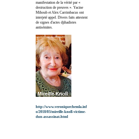
manifestation de la vérité par «
destruction de preuves ». Yacine
Mihoub et Alex Carrimbacus ont
interjeté appel. Divers faits attestent
de signes d'actes djihadistes
antisémites.
http://www.veroniquechemla.inf
o/2018/03/mireille-knoll-victime-
dun-assassinat.html