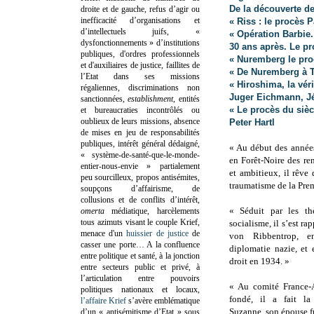
De la découverte d
droite et de gauche, refus d’agir ou
inefficacité d’organisations et
« Riss : le procès 
d’intellectuels juifs, «
« Opération Barbie. 
dysfonctionnements » d’institutions
30 ans après. Le pr
publiques, d'ordres professionnels
« Nuremberg le pro
et d'auxiliaires de justice, faillites de
« De Nuremberg à T
l’Etat dans ses missions
« Hiroshima, la vér
régaliennes, discriminations non
Juger Eichmann, J
sanctionnées,
establishment
, entités
« Le procès du siè
et bureaucraties incontrôlés ou
oublieux de leurs missions, absence
Peter Hartl
de mises en jeu de responsabilités
publiques, intérêt général dédaigné,
« Au début des années
« système-de-santé-que-le-monde-
en Forêt-Noire des re
entier-nous-envie » partialement
et ambitieux, il rêve
peu sourcilleux, propos antisémites,
traumatisme de la Pre
soupçons d’affairisme, de
collusions et de conflits d’intérêt,
« Séduit par les th
omerta
médiatique, harcèlements
tous azimuts visant le couple Krief,
socialisme, il s’est r
menace d'un
huissier de justice
de
von Ribbentrop, 
casser une porte…
A la confluence
diplomatie nazie, et 
entre politique et santé, à la jonction
droit en 1934. »
entre secteurs public et privé, à
l’articulation entre pouvoirs
« Au comité France-
politiques nationaux et locaux,
fondé, il a fait la
l’affaire Krief
s’avère emblématique
Suzanne, son épouse fr
d’un « antisémitisme d’Etat » sous