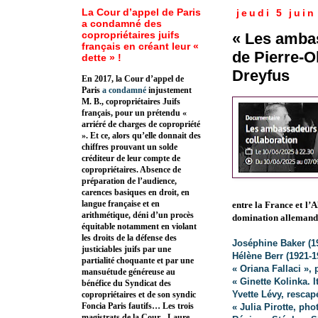
La Cour d’appel de Paris
jeudi 5 juin
a condamné des
copropriétaires juifs
« Les ambas
français en créant leur «
de Pierre-O
dette » !
Dreyfus
En 2017, la Cour d’appel de
Paris
a condamné
injustement
M. B., copropriétaires Juifs
français, pour un prétendu «
arriéré de charges de copropriété
». Et ce, alors qu’elle donnait des
chiffres prouvant un solde
créditeur de leur compte de
copropriétaires. Absence de
préparation de l’audience,
carences basiques en droit, en
langue française et en
entre la France et l’
arithmétique, déni d’un procès
domination allemand
équitable notamment en violant
les droits de la défense des
Joséphine Baker (1
justiciables juifs par une
Hélène Berr (1921-1
partialité choquante et par une
« Oriana Fallaci »,
mansuétude généreuse au
« Ginette Kolinka. 
bénéfice du Syndicat des
Yvette Lévy, rescap
copropriétaires et de son syndic
Foncia Paris fautifs… Les trois
« Julia Pirotte, pho
magistrats de la Cour - Laure