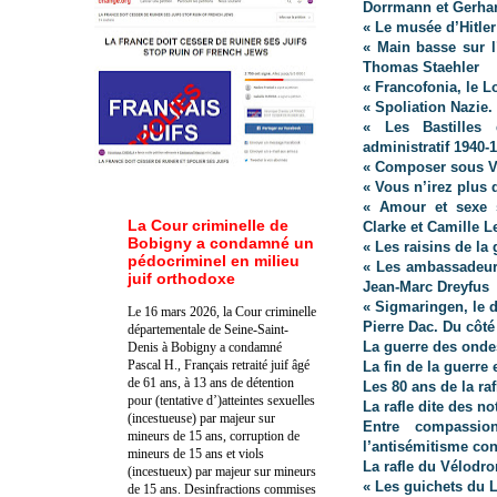
Dorrmann et Gerhar
« Le musée d’Hitle
« Main basse sur l
Thomas Staehler
« Francofonia, le 
« Spoliation Nazie.
« Les Bastilles 
administratif 1940-
« Composer sous V
« Vous n’irez plus 
« Amour et sexe s
La Cour criminelle de
Clarke et Camille 
Bobigny a condamné un
« Les raisins de l
pédocriminel en milieu
« Les ambassadeurs
juif orthodoxe
Jean-Marc Dreyfus
« Sigmaringen, le d
Le 16 mars 2026, la Cour criminelle
Pierre Dac. Du côté 
départementale de Seine-Saint-
La guerre des ondes
Denis à Bobigny a condamné
Pascal H., Français retraité juif âgé
La fin de la guerre 
de 61 ans, à 13 ans de détention
Les 80 ans de la raf
pour (tentative d’)atteintes sexuelles
La rafle dite des n
(incestueuse) par majeur sur
Entre compassio
mineurs de 15 ans, corruption de
l’antisémitisme co
mineurs de 15 ans et viols
La rafle du Vélodro
(incestueux) par majeur sur mineurs
« Les guichets du L
de 15 ans. Des
infractions commises