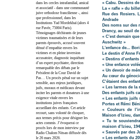
« Cabu. Dessins de 
dans les cercles intrafamilial, amical
et associatif - dans une communauté
La « rafle » du bille
juive orthodoxe francilienne -, ainsi
Rue des Rosiers. L
que professionnel, dans les
Andrade
Institutions Yad Mordekhaï (alors 4
Des noms sur des m
rue Pavée, 75004 Paris).
Drancy, au seuil de
Témoignages déchirants de jeunes
« C’est demain que 
victimes traumatisées et de leurs
Auschwitz »
parents éprouvés, accusé souvent
L'enfance de... Bor
dénué d’empathie envers les
victimes et en pleine inversion
Le destin d’Anne Fr
accusatoire, diagnostic inquiétant
« Destins d’enfants
d’un expert psychiatre, direction
« Une enfance volée 
remarquable des débats par le
« Un devoir de mém
Président de la Cour David de
Au cœur du génocid
Pas… Un procès pénal sur un sujet
C’étaient des enfan
sensible, aux enjeux juridiques,
« Les larmes de la 
juifs, moraux et médicaux devant
Des enfants juifs c
inciter les parents et donateurs à une
exigence vitale envers les
« Les enfants juifs
institutions juives françaises
Portes et Rémi Bén
accueillant des enfants. Cet article
« Couleurs de l’i
recourt, sans volonté de choquer,
Maison d’Izieu, dan
aux termes précis pour désigner les
« Tu te souviendr
actes commis. J’évoquerai ce
maison d’Izieu, 19
procès lors de mon interview par
« Sauvés par des J
Radio Chalom Nitsan diffusée dès
« Les enfants du 2
le 26 mars 2026.