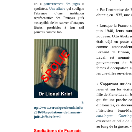
un «
gouvernement des juges
»
spoliateur.
Une affaire
qui souligne
« Par l’entremise de R
l’absence d’une institution
obtenir, en 1935, une 
représentative des Français juifs
susceptible de les sauver d’attaques
« Lorsque la France s
létales, préalables à leur exil
juin 1940, leurs rou
pauvres comme Job.
nouveau. Otto Abetz re
était déjà en poste
comme ambassade
Fernand de Brinon, 
Laval, est nommé
gouvernement de V
forces d’occupation a
les chevilles ouvrières
« S’appuyant sur des
rares et sur les écri
fille de Pierre Laval,
qui fut une proche c
h
diplomates, ce docume
ttp://www.veroniquechemla.info/
l’historien Jean-M
2016/04/spoliations-de-francais-
catalogue Goering
juifs-laffaire.html
existence et celle de 
au long de la guerre. »
Spoliations de Français