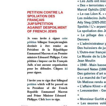
« Les Juifs ont rés
« Des « terroristes 
Marcel Ophüls (192
PETITION CONTRE LA
« Le cas Léon K. »
SPOLIATION DES
Les médecins Juifs
FRANÇAIS
Ady Steg (1925-202
JUIFS/PETITION
Spoliés ! L’« arya
AGAINST DESPOILMENT
La spoliation des Ju
OF FRENCH JEWS
« Le pillage des 
Je vous invite à signer
cette
Denvers
pétition
bilingue français/anglais
« L’administrateur 
destinée à être remise au
Des huissiers de ju
Président de la République
L'Outre-mer françai
Emmanuel Macron et au Premier
Le Musée de la Lib
ministre Edouard Philippe. Cette
Jean Moulin
pétition s'impose car les Français
Juifs n'ont aucune organisation
« 1940 - Main basse
pour les défendre. Cliquez
ici
Bernard Natan (188
pour signer.
Des galeries d’art s
« Le marché de l’ar
I invite you to sign that bilingual
Un Matisse rendu e
petition
which will be passed on
« L’affaire Klimt »
to President of the French
« Leeuwarden - Ge
Republic
Emmanuel Macron
»
and Prime Minister
Edouard
« Monsieur Gurlitt 
Philippe
.
Click
here
to sign.
« Les œuvres volée