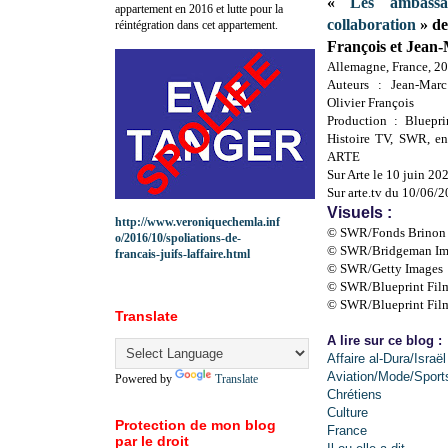
«
Les ambassa
appartement en 2016 et lutte pour la
collaboration
» de
réintégration dans cet appartement.
François et Jean
Allemagne, France, 2
Auteurs : Jean-Marc
Olivier François
Production : Bluepri
Histoire TV, SWR, en
ARTE
Sur Arte le 10 juin 20
Sur arte.tv du 10/06/
Visuels :
http://www.veroniquechemla.inf
© SWR/Fonds Brinon
o/2016/10/spoliations-de-
© SWR/Bridgeman Im
francais-juifs-laffaire.html
© SWR/Getty Images
© SWR/Blueprint Film
© SWR/Blueprint Film
Translate
A lire sur ce blog :
Affaire al-Dura/Israël
Aviation/Mode/Sport
Powered by
Translate
Chrétiens
Culture
Protection de mon blog
France
par le droit