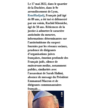
Le 17 mai 2022, dans le quartier
de la Duchère, dans le 9e
arrondissement de Lyon,
RenéHadjadj
, Français juif âgé
de 89 ans, a été tué et défenestré
par un voisin, Rachid Kheniche,
âgé de 50 ans. Réticences de la
justice à admettre le caractère
antisémite du meurtre,
informations déterminantes sur
l’antisémitisme du suspect
fournies par les réseaux sociaux,
prudence de dirigeants
d’organisations juives
françaises, émotion profonde des
Français juifs, silence de
mainstream medias
, notamment
publics, similarités avec
l’assassinat de Sarah Halimi,
absence de message du Président
Emmanuel Macron et de
dirigeants communautaires
français…