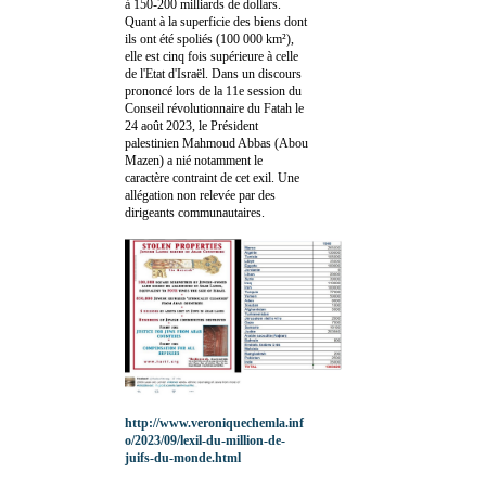
à 150-200 milliards de dollars.
Quant à la superficie des biens dont
ils ont été spoliés (100 000 km²),
elle est cinq fois supérieure à celle
de l'Etat d'Israël. Dans un discours
prononcé lors de la 11e session du
Conseil révolutionnaire du Fatah le
24 août 2023, le Président
palestinien Mahmoud Abbas (Abou
Mazen) a nié notamment le
caractère contraint de cet exil. Une
allégation non relevée par des
dirigeants communautaires.
http://www.veroniquechemla.inf
o/2023/09/lexil-du-million-de-
juifs-du-monde.html