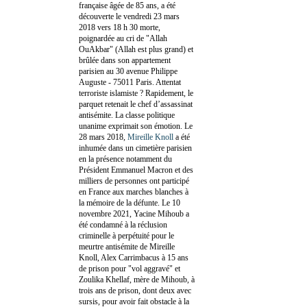
française âgée de 85 ans, a été
découverte le vendredi 23 mars
2018 vers 18 h 30 morte,
poignardée au cri de "Allah
OuAkbar" (Allah est plus grand) et
brûlée dans son appartement
parisien au 30 avenue Philippe
Auguste - 75011 Paris. Attentat
terroriste islamiste ? Rapidement, le
parquet retenait le chef d’assassinat
antisémite. La classe politique
unanime exprimait son émotion. Le
28 mars 2018,
Mireille Knoll
a été
inhumée dans un cimetière parisien
en la présence notamment du
Président Emmanuel Macron et des
milliers de personnes ont participé
en France aux marches blanches à
la mémoire de la défunte. Le 10
novembre 2021, Yacine Mihoub a
été condamné à la réclusion
criminelle à perpétuité pour le
meurtre antisémite de Mireille
Knoll, Alex Carrimbacus à 15 ans
de prison pour "vol aggravé" et
Zoulika Khellaf, mère de Mihoub, à
trois ans de prison, dont deux avec
sursis, pour avoir fait obstacle à la