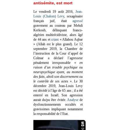
antisémite, est mort
Le vendredi 19 août 2016,
Jean-
Louis (Chalom) Levy
, sexagénaire
français juif, était
agressé
gravement au couteau par Mehdi
Kerkoub, délinquant franco-
algérien multirécidiviste, alors âgé
de 44 ans et
criant
« Allahou Aqbar
» (Allah est le plus grand). Le 12
septembre 2019, la Chambre de
l’instruction de la Cour d’appel de
Colmar a déclaré l’agresseur
pénalement irresponsable
«
en
raison d’un trouble psychique ou
neuropsychique ayant, au moment
des faits, aboli son discernement ou
le contrôle de ses actes
»
. Le 30
décembre 2019, Jean-Louis Levy
est décédé à l’âge de 65 ans ; il a été
enterré en Israël. Son agression
aurait du/pu être évitée.
Analyse
de
dysfonctionnements occultés et
gravissimes impliquant notamment
la responsabilité de l’Etat.