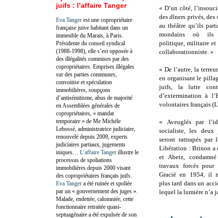
juifs : l’affaire Tanger
« D’un côté, l’insouci
des dîners privés, des 
Eva Tanger
est une copropriétaire
au théâtre qu’ils part
française juive habitant dans un
mondains où ils c
immeuble du Marais, à Paris.
politique, militaire et
Présidente du conseil syndical
(1988-1998), elle s’est opposée à
collaborationniste. »
des illégalités commises par des
copropriétaires. Emprises illégales
« De l’autre, la terreu
sur des parties communes,
en organisant le pill
convoitise et spéculation
juifs, la lutte con
immobilières, soupçons
d’extermination à l’
d’antisémitisme, abus de majorité
volontaires français (
en Assemblées générales de
copropriétaires, « mandat
temporaire » de Me Michèle
« Aveuglés par l’id
Lebossé, administratrice judiciaire,
socialiste, les deux 
renouvelé depuis 2009, experts
seront rattrapés par 
judiciaires partiaux, jugements
Libération : Brinon a 
iniques…
L’affaire Tanger
illustre le
et Abetz, condamné
processus de spoliations
travaux forcés pour 
immobilières depuis 2000 visant
Gracié en 1954, il 
des copropriétaires français juifs.
plus tard dans un acci
Eva Tanger
a été ruinée et spoliée
par un « gouvernement des juges ».
lequel la lumière n’a j
Malade, endettée, calomniée, cette
fonctionnaire retraitée quasi-
septuagénaire a été expulsée de son