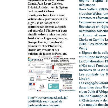
Régine Stépha Sk
Comte, Jean-Loup Carrière,
Résistance
Frédéric Arbellot – ont infligé un
Rose Valland (1898
déni de justice à leurs
« Louise Weiss, un
concitoyens Juifs. Ceux-ci sont
Femmes et résista
victimes du « gouvernement des
Femmes en résista
juges » et de l’absence de
Résistance en régi
contrôles par diverses autorités
qui ont refusé d’intervenir pour
Destination Auschw
rétablir le droit : ministres de la
« Amour et sexe s
Justice et du Logement, parquet,
Clarke et Camille 
Groupe Foncia, Chambre du
1940 : Les Parisien
Commerce et de l’Industrie,
Vichy
Ordres des avocats et des
« Signes de la coll
huissiers de justice de Paris, etc.
et Philippe Delangl
La Collaboration 1
« Nés sous l’occup
Archives de la vie l
Les combats de Mi
Lindon
Les engagés volonta
durant les deux Gu
« Les Juifs d'Afri
Claude Santiago et
http://www.veroniquechemla.inf
« Résistances » de
o/2018/03/la-cour-dappel-de-
« Le maquis des Jui
paris-condamne-des.html