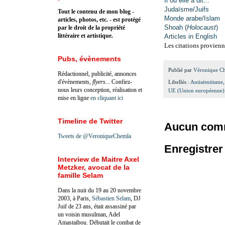
Il ou elle a dit...
Judaïsme/Juifs
Tout le contenu de mon blog -
Monde arabe/Islam
articles, photos, etc. - est protégé
Shoah (
Holocaust
)
par le droit de la propriété
littéraire et artistique.
Articles in English
Les citations provienn
Pubs, évènements
Publié par
Véronique C
Rédactionnel, publicité, annonces
d'évènements,
flyers
... Confiez-
Libellés :
Antisémitisme
nous leurs conception, réalisation et
UE (Union européenne)
mise en ligne
en cliquant ici
Timeline de Twitter
Aucun comm
Tweets de @VeroniqueChemla
Enregistre
Interview de Maitre Axel
Metzker, avocat de la
famille Selam
Dans la nuit du 19 au 20 novembre
2003, à Paris,
Sébastien Selam
, DJ
Juif de 23 ans, était assassiné par
un voisin musulman, Adel
Amastaibou. Débutait le combat de