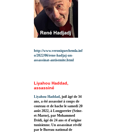
http://www.veroniquechemla.inf
o/2022/06/rene-hadjaj-un-
assassinat-antisemite.html
Liyahou Haddad,
assassiné
Liyahou Haddad
, juif âgé de 34
ans, a été assassiné à coups de
couteau et de hache le samedi 20
août 2022, à Longperrier (Seine-
et-Marne), par Mohammed
Dridi, âgé de 24 ans et d'origine
tunisienne. Un assassinat révélé
par le Bureau national de