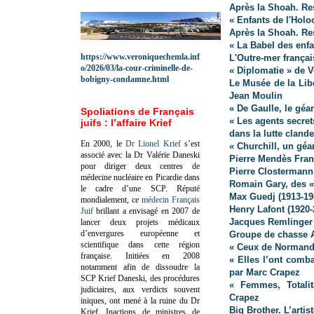
Après la Shoah. Res
« Enfants de l'Hol
Après la Shoah. Res
« La Babel des enf
https://www.veroniquechemla.inf
L'Outre-mer françai
o/2026/03/la-cour-criminelle-de-
« Diplomatie » de V
bobigny-condamne.html
Le Musée de la Lib
Jean Moulin
« De Gaulle, le géa
Spoliations de Français
« Les agents secre
juifs : l’affaire Krief
dans la lutte clande
En 2000, le
Dr Lionel Krief
s’est
« Churchill, un géa
associé avec la Dr Valérie Daneski
Pierre Mendès Fran
pour diriger deux centres de
Pierre Clostermann
médecine nucléaire en Picardie dans
Romain Gary, des «
le cadre d’une SCP.
Réputé
Max Guedj (1913-19
mondialement, ce
médecin Français
Henry Lafont (1920-
Juif
brillant a envisagé en 2007 de
Jacques Remlinger 
lancer deux projets médicaux
d’envergures européenne et
Groupe de chasse A
scientifique dans cette région
« Ceux de Normand
française.
Initiées en 2008
« Elles l’ont comb
notamment afin de dissoudre la
par Marc Crapez
SCP Krief Daneski, des procédures
« Femmes, Totalit
judiciaires, aux verdicts souvent
Crapez
iniques, ont mené à la ruine du Dr
Big Brother. L’artis
Krief.
Inactions de ministres de