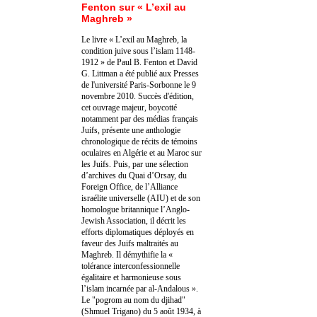
Fenton sur « L’exil au
Maghreb »
Le livre « L’exil au Maghreb, la
condition juive sous l’islam 1148-
1912 » de Paul B. Fenton et David
G. Littman a été publié aux Presses
de l'université Paris-Sorbonne le 9
novembre 2010. Succès d'édition,
cet ouvrage majeur, boycotté
notamment par des médias français
Juifs, présente une anthologie
chronologique de récits de témoins
oculaires en Algérie et au Maroc sur
les Juifs. Puis, par une sélection
d’archives du Quai d’Orsay, du
Foreign Office, de l’Alliance
israélite universelle (AIU) et de son
homologue britannique l’Anglo-
Jewish Association, il décrit les
efforts diplomatiques déployés en
faveur des Juifs maltraités au
Maghreb. Il démythifie la «
tolérance interconfessionnelle
égalitaire et harmonieuse sous
l’islam incarnée par al-Andalous ».
Le "pogrom au nom du djihad"
(Shmuel Trigano) du 5 août 1934, à