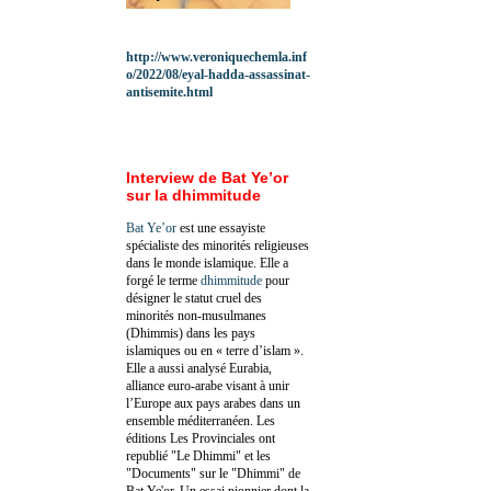
http://www.veroniquechemla.inf
o/2022/08/eyal-hadda-assassinat-
antisemite.html
Interview de Bat Ye’or
sur la dhimmitude
Bat Ye’or
est une essayiste
spécialiste des minorités religieuses
dans le monde islamique. Elle a
forgé le terme
dhimmitude
pour
désigner le statut cruel des
minorités non-musulmanes
(Dhimmis) dans les pays
islamiques ou en « terre d’islam ».
Elle a aussi analysé Eurabia,
alliance euro-arabe visant à unir
l’Europe aux pays arabes dans un
ensemble méditerranéen. Les
éditions Les Provinciales ont
republié "Le Dhimmi" et les
"Documents" sur le "Dhimmi" de
Bat Ye'or. Un essai pionnier dont la