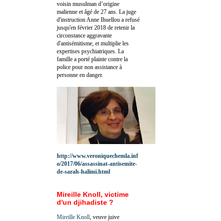
voisin musulman d’origine
malienne et âgé de 27 ans. La juge
d'instruction Anne Ihuellou a refusé
jusqu'en février 2018 de retenir la
circonstance aggravante
d'antisémitisme, et multiplie les
expertises psychiatriques. La
famille a porté plainte contre la
police pour non assistance à
personne en danger.
http://www.veroniquechemla.inf
o/2017/06/assassinat-antisemite-
de-sarah-halimi.html
Mireille Knoll, victime
d'un djihadiste ?
Mireille Knoll
, veuve juive