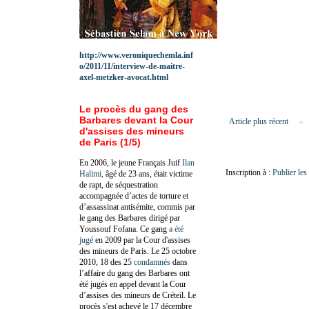
http://www.veroniquechemla.inf
o/2011/11/interview-de-maitre-
axel-metzker-avocat.html
Le procès du gang des
Barbares devant la Cour
Article plus récent
d'assises des mineurs
de Paris (1/5)
En 2006, le jeune Français Juif
Ilan
Inscription à :
Publier le
Halimi,
âgé de 23 ans, était victime
de rapt, de séquestration
accompagnée d’actes de torture et
d’assassinat antisémite, commis par
le gang des Barbares dirigé par
Youssouf Fofana. Ce gang
a été
jugé
en 2009 par la Cour d'assises
des mineurs de Paris. Le 25 octobre
2010, 18 des 25
condamnés
dans
l’affaire du gang des Barbares ont
été jugés en appel devant la Cour
d’assises des mineurs de Créteil. Le
procès s'est achevé le 17 décembre