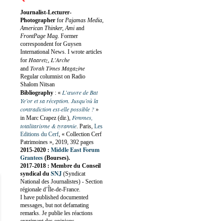
Journalist-Lecturer-
Photographer
for
Pajamas Media,
American Thinker, Ami
and
FrontPage Mag
. Former
correspondent for Guysen
International News. I wrote articles
Haaretz
L'Arche
for
,
Torah Times Magazine
and
Regular columnist on Radio
Shalom Nitsan
L’œuvre de Bat
Bibliography
:
«
Ye’or et sa réception. Jusqu’où la
contradiction est-elle possible ?
»
Femmes,
in Marc Crapez (dir.),
totalitarisme & tyrannie
. Paris,
Les
Editions du Cerf
, « Collection Cerf
Patrimoines », 2019, 392 pages
Middle East Forum
2015-2020 :
Grantees
(Bourses).
2017-2018 : Membre du Conseil
SNJ
syndical du
(Syndicat
National des Journalistes) - Section
régionale d’Île-de-France.
I have published documented
messages, but not defamating
remarks. Je publie les réactions