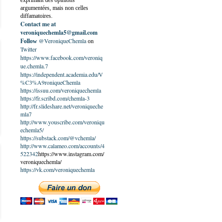
exprimant des opinions
argumentées, mais non celles
diffamatoires.
Contact me at
veroniquechemla5@gmail.com
@VeroniqueChemla
Follow
on
Twitter
https://www.facebook.com/veroniq
ue.chemla.7
https://independent.academia.edu/V
%C3%A9roniqueChemla
https://issuu.com/veroniquechemla
https://fr.scribd.com/chemla-3
http://fr.slideshare.net/veroniqueche
mla7
http://www.youscribe.com/veroniqu
echemla5/
https://substack.com/@vchemla/
http://www.calameo.com/accounts/4
522342
https://www.instagram.com/
veroniquechemla/
https://vk.com/veroniquechemla