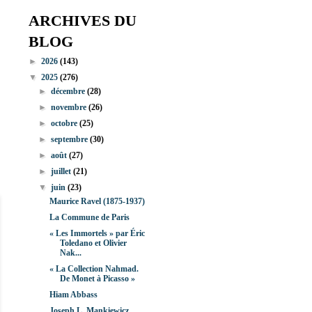
ARCHIVES DU
BLOG
►
2026
(143)
▼
2025
(276)
►
décembre
(28)
►
novembre
(26)
►
octobre
(25)
►
septembre
(30)
►
août
(27)
►
juillet
(21)
▼
juin
(23)
Maurice Ravel (1875-1937)
La Commune de Paris
« Les Immortels » par Éric
Toledano et Olivier
Nak...
« La Collection Nahmad.
De Monet à Picasso »
Hiam Abbass
Joseph L. Mankiewicz