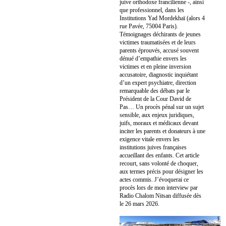
juive orthodoxe francilienne -, ainsi
que professionnel, dans les
Institutions Yad Mordekhaï (alors 4
rue Pavée, 75004 Paris).
Témoignages déchirants de jeunes
victimes traumatisées et de leurs
parents éprouvés, accusé souvent
dénué d’empathie envers les
victimes et en pleine inversion
accusatoire, diagnostic inquiétant
d’un expert psychiatre, direction
remarquable des débats par le
Président de la Cour David de
Pas… Un procès pénal sur un sujet
sensible, aux enjeux juridiques,
juifs, moraux et médicaux devant
inciter les parents et donateurs à une
exigence vitale envers les
institutions juives françaises
accueillant des enfants. Cet article
recourt, sans volonté de choquer,
aux termes précis pour désigner les
actes commis. J’évoquerai ce
procès lors de mon interview par
Radio Chalom Nitsan diffusée dès
le 26 mars 2026.