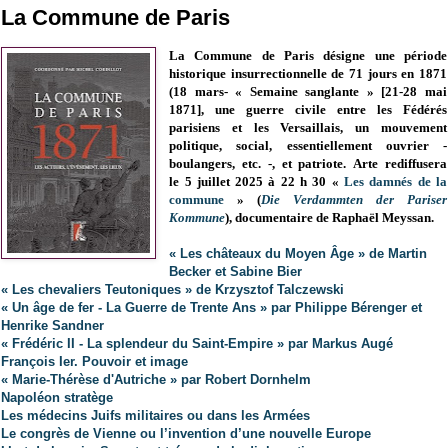
La Commune de Paris
La Commune de Paris désigne une période
historique insurrectionnelle de 71 jours en 1871
(18 mars- « Semaine sanglante » [21-28 mai
1871], une guerre civile entre les Fédérés
parisiens et les Versaillais, un mouvement
politique, social, essentiellement ouvrier -
boulangers, etc. -, et patriote.
Arte rediffusera
le
5 juillet 2025 à 22 h 30
«
Les damnés de la
commune
» (
Die Verdammten der Pariser
Kommune
), documentaire de Raphaël Meyssan
.
« Les châteaux du Moyen Âge » de Martin
Becker et Sabine Bier
« Les chevaliers Teutoniques » de Krzysztof Talczewski
« Un âge de fer - La Guerre de Trente Ans » par Philippe Bérenger et
Henrike Sandner
« Frédéric II - La splendeur du Saint-Empire » par Markus Augé
François Ier. Pouvoir et image
« Marie-Thérèse d'Autriche » par Robert Dornhelm
Napoléon stratège
Les médecins Juifs militaires ou dans les Armées
Le congrès de Vienne ou l’invention d’une nouvelle Europe