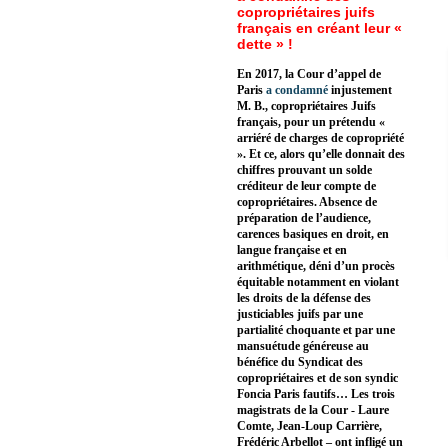
copropriétaires juifs
français en créant leur «
dette » !
En 2017, la Cour d’appel de
Paris
a condamné
injustement
M. B., copropriétaires Juifs
français, pour un prétendu «
arriéré de charges de copropriété
». Et ce, alors qu’elle donnait des
chiffres prouvant un solde
créditeur de leur compte de
copropriétaires. Absence de
préparation de l’audience,
carences basiques en droit, en
langue française et en
arithmétique, déni d’un procès
équitable notamment en violant
les droits de la défense des
justiciables juifs par une
partialité choquante et par une
mansuétude généreuse au
bénéfice du Syndicat des
copropriétaires et de son syndic
Foncia Paris fautifs… Les trois
magistrats de la Cour - Laure
Comte, Jean-Loup Carrière,
Frédéric Arbellot – ont infligé un