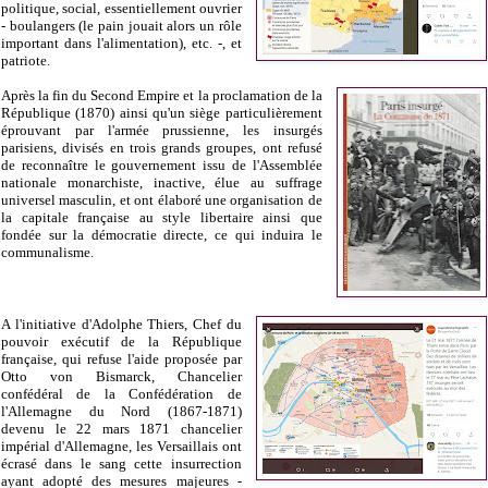
politique, social, essentiellement ouvrier
- boulangers (le pain jouait alors un rôle
important dans l'alimentation), etc. -, et
patriote.
Après la fin du Second Empire et la proclamation de la
République (1870) ainsi qu'un siège particulièrement
éprouvant par l'armée prussienne, les insurgés
parisiens, divisés en trois grands groupes, ont refusé
de reconnaître le gouvernement issu de l'Assemblée
nationale
monarchiste, inactive, élue au suffrage
universel masculin, et ont élaboré une organisation de
la capitale française au style libertaire ainsi que
fondée sur la démocratie directe, ce qui induira le
communalisme.
A l'initiat
ive d'Adolphe Thiers,
Chef du
pouvoir exécutif de la République
française,
qui refuse l'aide proposée par
Otto von Bismarck,
Chancelier
confédéral de la Confédération de
l'Allemagne du Nord (1867-1871)
devenu le 22 mars 1871 chancelier
impérial d'Allemagne
, les Versaillais ont
écrasé dans le sang cette insurrection
ayant adopté des mesures majeures -