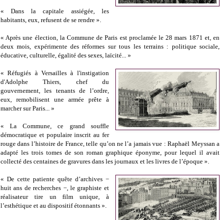
« Dans la capitale assiégée, les
habitants, eux, refusent de se rendre ».
« Après une élection, la Commune de Paris est proclamée le 28 mars 1871 et, en
deux mois, expérimente des réformes sur tous les terrains : politique sociale,
éducative, culturelle, égalité des sexes, laïcité... »
« Réfugiés à Versailles à l'instigation
d'Adolphe Thiers, chef du
gouvernement, les tenants de l’ordre,
eux, remobilisent une armée prête à
marcher sur Paris... »
« La Commune, ce grand souffle
démocratique et populaire inscrit au fer
rouge dans l’histoire de France, telle qu’on ne l’a jamais vue : Raphaël Meyssan a
adapté les trois tomes de son roman graphique éponyme, pour lequel il avait
collecté des centaines de gravures dans les journaux et les livres de l’époque ».
« De cette patiente quête d’archives −
huit ans de recherches −, le graphiste et
réalisateur tire un film unique, à
l’esthétique et au dispositif étonnants ».