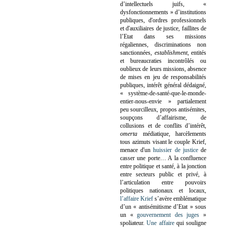
d’intellectuels juifs, «
dysfonctionnements » d’institutions
publiques, d'ordres professionnels
et d'auxiliaires de justice, faillites de
l’Etat dans ses missions
régaliennes, discriminations non
sanctionnées,
establishment
, entités
et bureaucraties incontrôlés ou
oublieux de leurs missions, absence
de mises en jeu de responsabilités
publiques, intérêt général dédaigné,
« système-de-santé-que-le-monde-
entier-nous-envie » partialement
peu sourcilleux, propos antisémites,
soupçons d’affairisme, de
collusions et de conflits d’intérêt,
omerta
médiatique, harcèlements
tous azimuts visant le couple Krief,
menace d'un
huissier de justice
de
casser une porte…
A la confluence
entre politique et santé, à la jonction
entre secteurs public et privé, à
l’articulation entre pouvoirs
politiques nationaux et locaux,
l’affaire Krief
s’avère emblématique
d’un « antisémitisme d’Etat » sous
un «
gouvernement des juges
»
spoliateur.
Une affaire
qui souligne