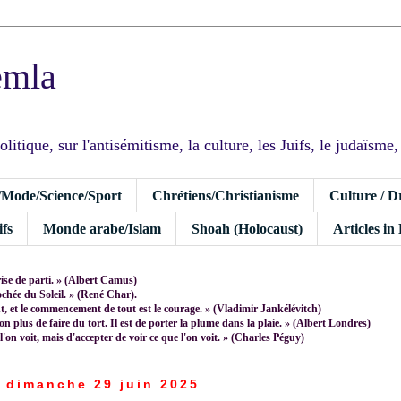
emla
tique, sur l'antisémitisme, la culture, les Juifs, le judaïsme, I
/Mode/Science/Sport
Chrétiens/Christianisme
Culture / D
fs
Monde arabe/Islam
Shoah (Holocaust)
Articles in
rise de parti. » (Albert Camus)
rochée du Soleil. » (René Char).
 et le commencement de tout est le courage. » (Vladimir Jankélévitch)
non plus de faire du tort. Il est de porter la plume dans la plaie. » (Albert Londres)
 l'on voit, mais d'accepter de voir ce que l'on voit. » (Charles Péguy)
dimanche 29 juin 2025