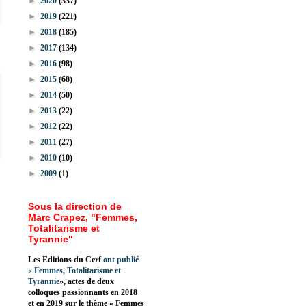
►
2020
(337)
►
2019
(221)
►
2018
(185)
►
2017
(134)
►
2016
(98)
►
2015
(68)
►
2014
(50)
►
2013
(22)
►
2012
(22)
►
2011
(27)
►
2010
(10)
►
2009
(1)
Sous la direction de
Marc Crapez, "Femmes,
Totalitarisme et
Tyrannie"
Les Editions du Cerf
ont publié
«
Femmes, Totalitarisme et
Tyrannie
», actes de deux
colloques passionnants en 2018
et en 2019 sur le thème « Femmes