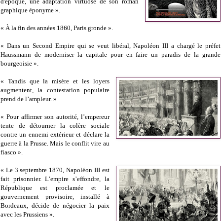
d'époque, une adaptation virtuose de son roman
graphique éponyme ».
« À la fin des années 1860, Paris gronde ».
« Dans un Second Empire qui se veut libéral, Napoléon III a chargé le préfet
Haussmann de moderniser la capitale pour en faire un paradis de la grande
bourgeoisie ».
« Tandis que la misère et les loyers
augmentent, la contestation populaire
prend de l’ampleur. »
« Pour affirmer son autorité, l’empereur
tente de détourner la colère sociale
contre un ennemi extérieur et déclare la
guerre à la Prusse. Mais le conflit vire au
fiasco ».
« Le 3 septembre 1870, Napoléon III est
fait prisonnier. L’empire s’effondre, la
République est proclamée et le
gouvernement provisoire, installé à
Bordeaux, décide de négocier la paix
avec les Prussiens ».