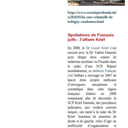
https://www.veroniquechemla.inf
o/2026/03/la-cour-criminelle-de-
bobigny-condamne.html
Spoliations de Français
juifs : l’affaire Krief
En 2000, le
Dr Lionel Krief
s’est
associé avec la Dr Valérie Daneski
pour diriger deux centres de
médecine nucléaire en Picardie dans
le cadre d’une SCP.
Réputé
mondialement, ce
médecin Français
Juif
brillant a envisagé en 2007 de
lancer deux projets médicaux
d’envergures européenne et
scientifique dans cette région
française.
Initiées en 2008
notamment afin de dissoudre la
SCP Krief Daneski, des procédures
judiciaires, aux verdicts souvent
iniques, ont mené à la ruine du Dr
Krief.
Inactions de ministres de
droite et de gauche, refus d’agir ou
inefficacité d’organisations et