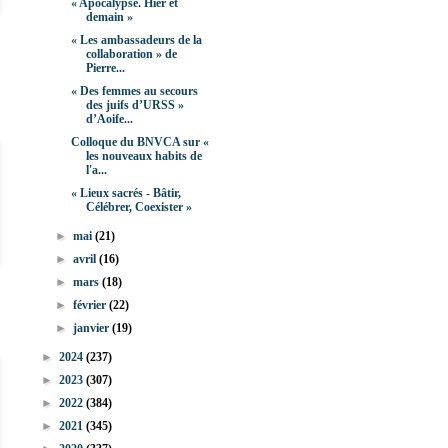
« Apocalypse. Hier et
demain »
« Les ambassadeurs de la
collaboration » de
Pierre...
« Des femmes au secours
des juifs d’URSS »
d’Aoife...
Colloque du BNVCA sur «
les nouveaux habits de
l'a...
« Lieux sacrés - Bâtir,
Célébrer, Coexister »
►
mai
(21)
►
avril
(16)
►
mars
(18)
►
février
(22)
►
janvier
(19)
►
2024
(237)
►
2023
(307)
►
2022
(384)
►
2021
(345)