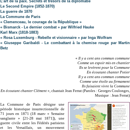
L’art de la paix. Secrets et trésors de la diplomatie
Le Second Empire (1852-1870)
La guerre de 1870
La Commune de Paris
« Clemenceau, le courage de la République »
« Bismarck - Le dernier combat » par Wilfried Hauke
Karl Marx (1818-1883)
« Rosa Luxemburg - Rebelle et visionnaire » par Inga Wolfram
« Giuseppe Garibaldi - Le combattant à la chemise rouge par Martin
Betz
«
Il y a cent ans commun commune
Comme un espoir mis en chantier
Ils se levèrent pour la Commune
En écoutant chanter Potier
Il y a cent ans commun commune
Comme une étoile au firmament
Ils faisaient vivre la Commune
En écoutant chanter Clément
», chantait Jean Ferrat (Paroles : Georges Coulonges,
Musique : Jean Ferrat)
La Commune de Paris désigne une
période historique insurrectionnelle de
71 jours en 1871 (18 mars- « Semaine
sanglante » [21-28 mai 1871]), une
guerre civile entre les Fédérés parisiens
et les Versaillais, un mouvement