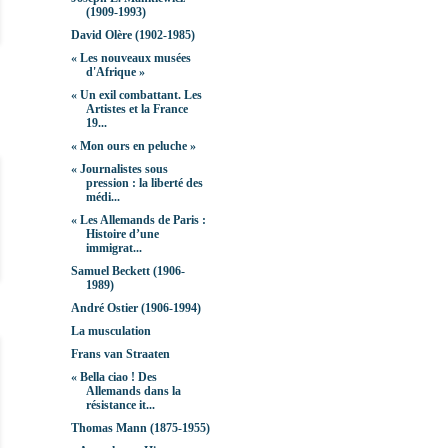
(1909-1993)
David Olère (1902-1985)
« Les nouveaux musées
d'Afrique »
« Un exil combattant. Les
Artistes et la France
19...
« Mon ours en peluche »
« Journalistes sous
pression : la liberté des
médi...
« Les Allemands de Paris :
Histoire d’une
immigrat...
Samuel Beckett (1906-
1989)
André Ostier (1906-1994)
La musculation
Frans van Straaten
« Bella ciao ! Des
Allemands dans la
résistance it...
Thomas Mann (1875-1955)