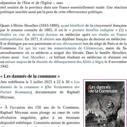
séparation de l'Etat et de l'Eglise -, sans
réel soutien de la province dans une France essentiellement rurale. Une réaction
politique suscitée aussi par la peur de cette effervescence politique.
Quant à Moïse Aboulker
(1843-1880),
ayant bénéficié
de la citoyenneté française
par le
senatus consulte
de 1865, il est le
«
premier Israélite indigène
» (1)
à
étudier en vue de devenir
docteur
en médecine après
ses études en France
métropolitaine
. En 1871, il
obtient
son
diplôme français de docteur en médecine.
Il
se distingue par son patriotisme et
son dévouement
lors du siège de Paris et de la
Commune. Ce
qui lui vaut
les
remerciements de Clémenceau
, maire du Xe
arrondissement où ce médecin a soigné des blessés. Dans la famille Aboulker,
citons aussi
José Aboulker
: ce brillant étudiant en médecine et résistant est
un
artisan majeur
de la
réussite du débarquement des Alliés à Alger
, le 8 novembre
1942.
« Les damnés de la commune »
Arte rediffusera le
5 juillet 2025 à 22 h 30
«
Les
damnés de la commune
» (
Die Verdammten der
Pariser Kommune
), documentaire de Raphaël
Meyssan.
« À l'occasion des 150 ans de la Commune,
Raphaël Meyssan nous plonge au cœur de cette
révolution singulière, grâce à un étonnant
dispositif esthétique. Construite autour de gravures