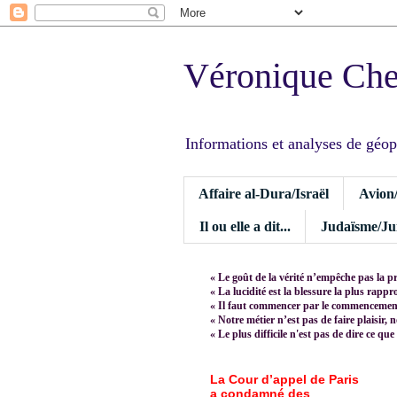
Véronique Ch
Informations et analyses de géopoli
Affaire al-Dura/Israël
Avion
Il ou elle a dit...
Judaïsme/Jui
« Le goût de la vérité n’empêche pas la p
« La lucidité est la blessure la plus rapp
« Il faut commencer par le commencement,
« Notre métier n’est pas de faire plaisir, 
« Le plus difficile n'est pas de dire ce que
La Cour d’appel de Paris
a condamné des