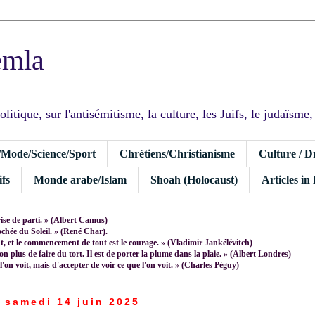
emla
tique, sur l'antisémitisme, la culture, les Juifs, le judaïsme, I
/Mode/Science/Sport
Chrétiens/Christianisme
Culture / D
fs
Monde arabe/Islam
Shoah (Holocaust)
Articles in
rise de parti. » (Albert Camus)
rochée du Soleil. » (René Char).
 et le commencement de tout est le courage. » (Vladimir Jankélévitch)
non plus de faire du tort. Il est de porter la plume dans la plaie. » (Albert Londres)
 l'on voit, mais d'accepter de voir ce que l'on voit. » (Charles Péguy)
samedi 14 juin 2025