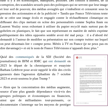
base il y a les scientifiques, manipulés, politisés. Des conflits d’intérêts, de la
corruption, des scandales sexuels puis des politiques qui ne servent que leur image
et leur soif de pouvoir, des médias aveuglés qui s’emballent et censurent sous la
pression des actionnaires et de la publicité » Tandis que France Télévisions tente
de se créer une image écolo et engagée contre le réchauffement climatique en
diffusant des clips mettant en scène des personnalités comme Sophia Aram ou
Laurent Voulzy nous exhortant à utiliser du papier recyclé mais surtout pas de
gobelets en plastiques, le fait que son représentant en matière de météo exprime
publiquement des idées opposées semble avoir été mal perçu : il a d’abord été
demandé à l’auteur de modifier sa présentation sur son compte twitter sur lequel
on peut désormais lire « compte perso. Météo à TV en France (je ne peux pas en
dire davantage) » et où le nom de France Télévisions n’apparaît donc plus."
Quid
des
communiqués
de la SDJ (Société des
journalistes) de BFM et RMC qui
ont demandé
en
2025 le départ de la chroniqueuse et essayiste
Barbara Lefebvre pour avoir rappelé le rôle des civils
gazaouis dans l'agression djihadiste du 7 octobre
2023 et avoir soutenu le plan Trump ?
« Alors que la concentration des médias augmente,
source d’une plus grande dépendance vis-à-vis des
groupes politiques et économiques ou financiers,
ainsi que de milliardaires tout-puissants, ce
documentaire s’interroge sur les moyens de protéger