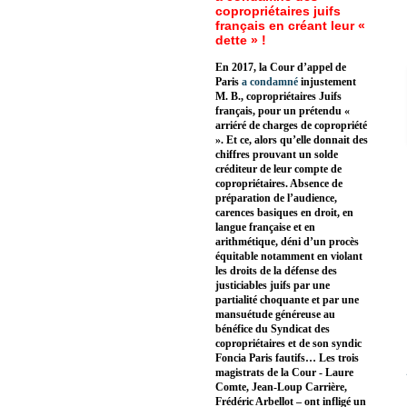
copropriétaires juifs
français en créant leur «
dette » !
En 2017, la Cour d’appel de
Paris
a condamné
injustement
M. B., copropriétaires Juifs
français, pour un prétendu «
arriéré de charges de copropriété
». Et ce, alors qu’elle donnait des
chiffres prouvant un solde
créditeur de leur compte de
copropriétaires. Absence de
préparation de l’audience,
carences basiques en droit, en
langue française et en
arithmétique, déni d’un procès
équitable notamment en violant
les droits de la défense des
justiciables juifs par une
partialité choquante et par une
mansuétude généreuse au
bénéfice du Syndicat des
copropriétaires et de son syndic
Foncia Paris fautifs… Les trois
magistrats de la Cour - Laure
Comte, Jean-Loup Carrière,
Frédéric Arbellot – ont infligé un