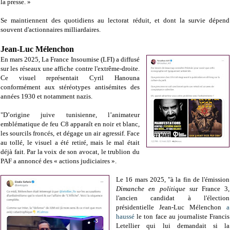
la presse. »
Se maintiennent des quotidiens au lectorat réduit, et dont la survie dépend
souvent d'actionnaires milliardaires.
Jean-Luc Mélenchon
En mars 2025, La France Insoumise (LFI) a diffusé
sur les réseaux une affiche contre l'extrême-droite.
Ce visuel représentait Cyril Hanouna
conformément aux stéréotypes antisémites des
années 1930 et notamment nazis.
"D’origine juive tunisienne, l’animateur
emblématique de feu C8 apparaît en noir et blanc,
les sourcils froncés, et dégage un air agressif. Face
au tollé, le visuel a été retiré, mais le mal était
déjà fait. Par la voix de son avocat, le trublion du
PAF a annoncé des « actions judiciaires ».
Le 16 mars 2025, "à la fin de l'émission
Dimanche en politique
sur France 3,
l'ancien candidat à l'élection
présidentielle Jean-Luc Mélenchon
a
haussé
le ton face au journaliste Francis
Letellier qui lui demandait si la