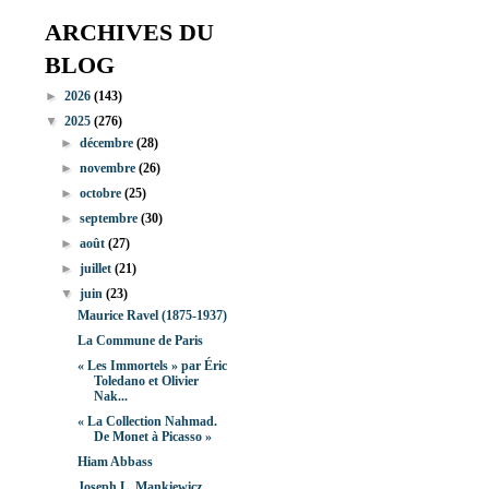
ARCHIVES DU
BLOG
►
2026
(143)
▼
2025
(276)
►
décembre
(28)
►
novembre
(26)
►
octobre
(25)
►
septembre
(30)
►
août
(27)
►
juillet
(21)
▼
juin
(23)
Maurice Ravel (1875-1937)
La Commune de Paris
« Les Immortels » par Éric
Toledano et Olivier
Nak...
« La Collection Nahmad.
De Monet à Picasso »
Hiam Abbass
Joseph L. Mankiewicz