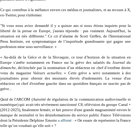
Ce qui contribue à la méfiance envers ces médias et journalistes, et au recours à X,
ex-Twitter, pour s'informer.
"Si vous nous aviez demandé il y a quinze ans si nous étions inquiets pour la
liberté de la presse en Europe, j'aurais répondu : pas vraiment. Aujourd'hui, la
situation est très différente." Ce cri d’alarme de Scott Griffen, de l'International
Press Institute, est symptomatique de l’inquiétude grandissante qui gagne une
profession mise sous surveillance. »
« Au-delà de la Grèce et de la Slovaquie, ce tour d’horizon de la situation en
Europe s’arrête notamment en France sur la grève des salariés du
Journal du
dimanche
, déclenchée par la nomination d’un rédacteur en chef d’extrême droite
venu du magazine
Valeurs actuelles
. » Cette grève a servi notamment à des
journalistes pour obtenir des montants élevés d'indemnités. La venue d'un
rédacteur en chef d'extrême gauche dans un quotidien français ne suscite pas de
grève...
Quid
de l'ARCOM (Autorité de régulation de la communication audiovisuelle et
numérique) qui avait très sévèrement sanctionné C8, télévision du groupe Canal +
(2012-2025), finalement fermée, et fait preuve d'une grande magnanimité envers le
manque de neutralité et les désinformations du service public France Télévisions
dont la Présidente Delphine Ernotte
a affirmé
: « On essaie de représenter la France
telle qu’on voudrait qu’elle soit » ?