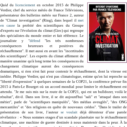
Quid
du
licenciement
en octobre 2015 de Philippe
Verdier, chef du service météo de France Télévisions,
présentateur des bulletins météo sur France 2, auteur
de "Climat investigation" (Ring), dans lequel il
met
en cause
la probité des scientifiques du Groupe
d'experts sur l'évolution du climat (Giec) qui regroupe
des spécialistes du monde entier et fait référence. Le
journaliste y "
défend
"les très nombreuses
conséquences heureuses et positives du
réchauffement". Il met aussi en avant les "incertitudes
des scientifiques". Les experts du climat affirment de
manière unanime qu'à long terme les conséquences du
changement climatique auront des conséquences
dramatiques, si rien n'est fait pour contenir le réchauffement, dont la vitesse est
inédite. Philippe Verdier, qui n'est pas climatologue, estime qu'on lui reproche sa
"liberté d'expression" à quelques semaines de la COP21, la conférence prévue fin
2015 à Paris-Le Bourget où un accord mondial pour limiter le réchauffement est
attendu. "Je me suis mis sur la route de la COP21, qui est un bulldozer, voilà le
résultat", dit-il. Dans son livre, il se dit aujourd'hui "sali" et "attaqué dans son
métier", parle de "scientifiques manipulés", "des médias aveuglés", "des ONG
mercantiles" et "des religions en quête de nouveaux crédos". "Dans le trailer de
présentation de son livre, l’auteur
se voulait
déjà détenteur d’une parole
révélatrice : « Nous sommes otages d’un scandale planétaire sur le réchauffement
climatique, une machine de guerre destinée à nous maintenir dans la peur. À la