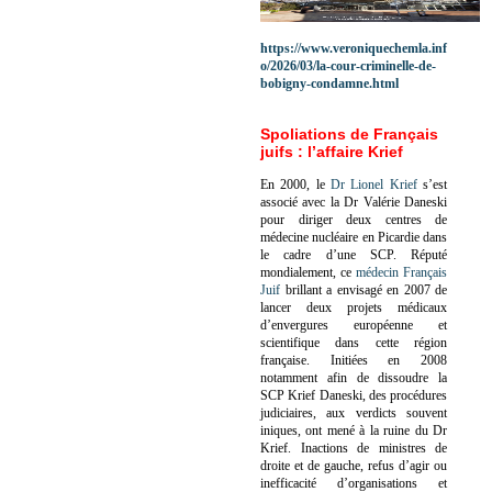
https://www.veroniquechemla.inf
o/2026/03/la-cour-criminelle-de-
bobigny-condamne.html
Spoliations de Français
juifs : l’affaire Krief
En 2000, le
Dr Lionel Krief
s’est
associé avec la Dr Valérie Daneski
pour diriger deux centres de
médecine nucléaire en Picardie dans
le cadre d’une SCP.
Réputé
mondialement, ce
médecin Français
Juif
brillant a envisagé en 2007 de
lancer deux projets médicaux
d’envergures européenne et
scientifique dans cette région
française.
Initiées en 2008
notamment afin de dissoudre la
SCP Krief Daneski, des procédures
judiciaires, aux verdicts souvent
iniques, ont mené à la ruine du Dr
Krief.
Inactions de ministres de
droite et de gauche, refus d’agir ou
inefficacité d’organisations et