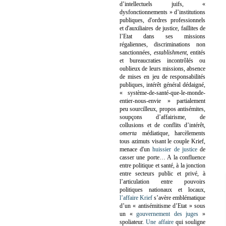
d’intellectuels juifs, «
dysfonctionnements » d’institutions
publiques, d'ordres professionnels
et d'auxiliaires de justice, faillites de
l’Etat dans ses missions
régaliennes, discriminations non
sanctionnées,
establishment
, entités
et bureaucraties incontrôlés ou
oublieux de leurs missions, absence
de mises en jeu de responsabilités
publiques, intérêt général dédaigné,
« système-de-santé-que-le-monde-
entier-nous-envie » partialement
peu sourcilleux, propos antisémites,
soupçons d’affairisme, de
collusions et de conflits d’intérêt,
omerta
médiatique, harcèlements
tous azimuts visant le couple Krief,
menace d'un
huissier de justice
de
casser une porte…
A la confluence
entre politique et santé, à la jonction
entre secteurs public et privé, à
l’articulation entre pouvoirs
politiques nationaux et locaux,
l’affaire Krief
s’avère emblématique
d’un « antisémitisme d’Etat » sous
un «
gouvernement des juges
»
spoliateur.
Une affaire
qui souligne