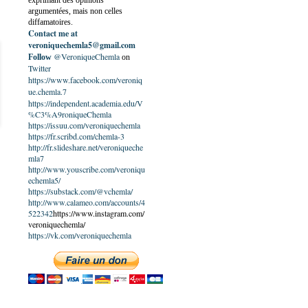
exprimant des opinions
argumentées, mais non celles
diffamatoires.
Contact me at
veroniquechemla5@gmail.com
@VeroniqueChemla
Follow
on
Twitter
https://www.facebook.com/veroniq
ue.chemla.7
https://independent.academia.edu/V
%C3%A9roniqueChemla
https://issuu.com/veroniquechemla
https://fr.scribd.com/chemla-3
http://fr.slideshare.net/veroniqueche
mla7
http://www.youscribe.com/veroniqu
echemla5/
https://substack.com/@vchemla/
http://www.calameo.com/accounts/4
522342
https://www.instagram.com/
veroniquechemla/
https://vk.com/veroniquechemla