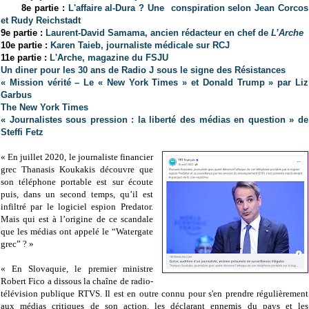
8e partie :
L'affaire al-Dura ? Une conspiration selon Jean Corcos
et Rudy Reichstadt
9e partie :
Laurent-David Samama, ancien rédacteur en chef de
L’Arche
10e partie :
Karen Taieb, journaliste médicale sur RCJ
11e partie :
L'Arche, magazine du FSJU
Un diner pour les 30 ans de Radio J sous le signe des Résistances
« Mission vérité – Le « New York Times » et Donald Trump » par Liz
Garbus
The New York Times
« Journalistes sous pression : la liberté des médias en question » de
Steffi Fetz
« En juillet 2020, le journaliste financier
grec Thanasis Koukakis découvre que
son téléphone portable est sur écoute
puis, dans un second temps, qu’il est
infiltré par le logiciel espion Predator.
Mais qui est à l’origine de ce scandale
que les médias ont appelé le “Watergate
grec” ? »
« En Slovaquie, le premier ministre
Robert Fico a dissous la chaîne de radio-
télévision publique RTVS. Il est en outre connu pour s'en prendre régulièrement
aux médias critiques de son action, les déclarant ennemis du pays et les