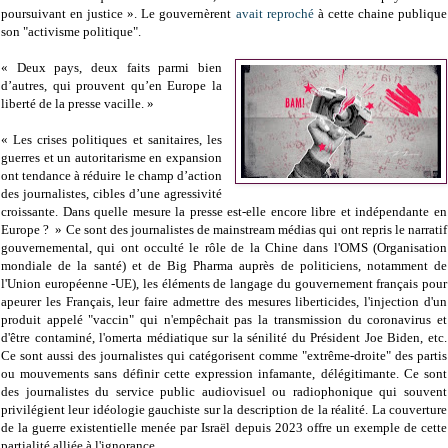
poursuivant en justice ». Le gouvernèrent
avait reproché
à cette chaine publique
son "activisme politique".
« Deux pays, deux faits parmi bien
d’autres, qui prouvent qu’en Europe la
liberté de la presse vacille. »
« Les crises politiques et sanitaires, les
guerres et un autoritarisme en expansion
ont tendance à réduire le champ d’action
des journalistes, cibles d’une agressivité
croissante. Dans quelle mesure la presse est-elle encore libre et indépendante en
Europe ? » Ce sont des journalistes de mainstream médias qui ont repris le narratif
gouvernemental, qui ont occulté le rôle de la Chine dans l'OMS (Organisation
mondiale de la santé) et de Big Pharma auprès de politiciens, notamment de
l'Union européenne -UE), les éléments de langage du gouvernement français pour
apeurer les Français, leur faire admettre des mesures liberticides, l'injection d'un
produit appelé "vaccin" qui n'empêchait pas la transmission du coronavirus et
d'être contaminé, l'omerta médiatique sur la sénilité du Président Joe Biden, etc.
Ce sont aussi des journalistes qui catégorisent comme "extrême-droite" des partis
ou mouvements sans définir cette expression infamante, délégitimante. Ce sont
des journalistes du service public audiovisuel ou radiophonique qui souvent
privilégient leur idéologie gauchiste sur la description de la réalité. La couverture
de la guerre existentielle menée par Israël depuis 2023 offre un exemple de cette
partialité alliée à l'ignorance.