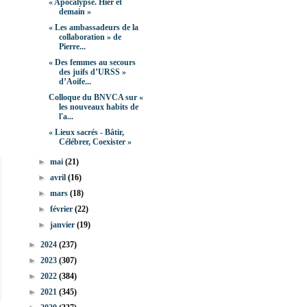
« Apocalypse. Hier et
demain »
« Les ambassadeurs de la
collaboration » de
Pierre...
« Des femmes au secours
des juifs d’URSS »
d’Aoife...
Colloque du BNVCA sur «
les nouveaux habits de
l'a...
« Lieux sacrés - Bâtir,
Célébrer, Coexister »
►
mai
(21)
►
avril
(16)
►
mars
(18)
►
février
(22)
►
janvier
(19)
►
2024
(237)
►
2023
(307)
►
2022
(384)
►
2021
(345)