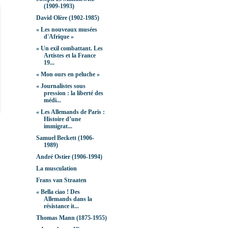
(1909-1993)
David Olère (1902-1985)
« Les nouveaux musées
d'Afrique »
« Un exil combattant. Les
Artistes et la France
19...
« Mon ours en peluche »
« Journalistes sous
pression : la liberté des
médi...
« Les Allemands de Paris :
Histoire d’une
immigrat...
Samuel Beckett (1906-
1989)
André Ostier (1906-1994)
La musculation
Frans van Straaten
« Bella ciao ! Des
Allemands dans la
résistance it...
Thomas Mann (1875-1955)