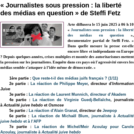
« Journalistes sous pression : la liberté
des médias en question » de Steffi Fetz
Arte diffusera le 15 juin 2025 à 06 h 10
«
Journalistes sous pression : la liberté
des médias en question
»,
documentaire partial de Steffi Fetz. «
Dans quelle mesure la presse est-elle
encore libre et indépendante en Europe
? Depuis quelques années, crises multiples et montée des autoritarismes mettent
la pression sur les journalistes. Enquête dans ces pays où l'agressivité envers les
médias semble s’attaquer à l’idée même de démocratie. »
1ère partie :
Que reste-t-il des médias juifs français ? (1/11)
2e partie :
La réaction de Philippe Meyer
, directeur d'
Information
Juive
3e partie :
La réaction de Laurent Munnich, directeur d’Akadem
4e partie :
La réaction de Virginie Guedj-Bellaïche
, journaliste
à
Actualité juive hebdo
et
Osmose
5e partie
:
La réaction d'Alain Granat,
directeur de
Jewpop
6e partie :
La réaction de Michaël Blum, journaliste à
Actualité
juive hebdo
et à l’AFP
7e partie :
La réaction de Michel/Meir Azoulay pour Carole
Azoulay, journaliste à
Actualité juive hebdo