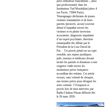
juive orthodoxe francilienne -, ainsi
que professionnel, dans les
Institutions Yad Mordekhaï (alors 4
rue Pavée, 75004 Paris).
Témoignages déchirants de jeunes
victimes traumatisées et de leurs
parents éprouvés, accusé souvent
dénué d’empathie envers les
victimes et en pleine inversion
accusatoire, diagnostic inquiétant
d’un expert psychiatre, direction
remarquable des débats par le
Président de la Cour David de
Pas… Un procès pénal sur un sujet
sensible, aux enjeux juridiques,
juifs, moraux et médicaux devant
inciter les parents et donateurs à une
exigence vitale envers les
institutions juives françaises
accueillant des enfants. Cet article
recourt, sans volonté de choquer,
aux termes précis pour désigner les
actes commis. J’évoquerai ce
procès lors de mon interview par
Radio Chalom Nitsan diffusée dès
le 26 mars 2026.