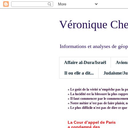
Véronique Ch
Informations et analyses de géopoli
Affaire al-Dura/Israël
Avion
Il ou elle a dit...
Judaïsme/Jui
« Le goût de la vérité n’empêche pas la p
« La lucidité est la blessure la plus rapp
« Il faut commencer par le commencement,
« Notre métier n’est pas de faire plaisir, 
« Le plus difficile n'est pas de dire ce que
La Cour d’appel de Paris
a condamné des