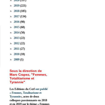
►
2020
(337)
►
2019
(221)
►
2018
(185)
►
2017
(134)
►
2016
(98)
►
2015
(68)
►
2014
(50)
►
2013
(22)
►
2012
(22)
►
2011
(27)
►
2010
(10)
►
2009
(1)
Sous la direction de
Marc Crapez, "Femmes,
Totalitarisme et
Tyrannie"
Les Editions du Cerf
ont publié
«
Femmes, Totalitarisme et
Tyrannie
», actes de deux
colloques passionnants en 2018
et en 2019 sur le thème « Femmes