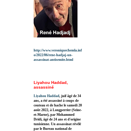
http://www.veroniquechemla.inf
o/2022/06/rene-hadjaj-un-
assassinat-antisemite.html
Liyahou Haddad,
assassiné
Liyahou Haddad
, juif âgé de 34
ans, a été assassiné à coups de
couteau et de hache le samedi 20
août 2022, à Longperrier (Seine-
et-Marne), par Mohammed
Dridi, âgé de 24 ans et d'origine
tunisienne. Un assassinat révélé
par le Bureau national de