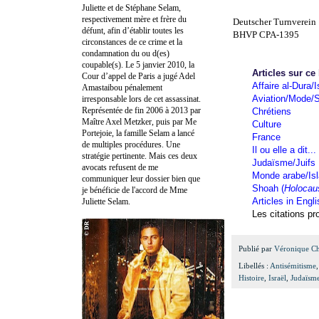
Juliette et de Stéphane Selam,
respectivement mère et frère du
Deutscher Turnverein
défunt, afin d’établir toutes les
BHVP CPA-1395
circonstances de ce crime et la
condamnation du ou d(es)
coupable(s). Le 5 janvier 2010, la
Articles sur ce
Cour d’appel de Paris a jugé Adel
Affaire al-Dura/I
Amastaibou pénalement
Aviation/Mode/S
irresponsable lors de cet assassinat.
Représentée de fin 2006 à 2013 par
Chrétiens
Maître Axel Metzker, puis par Me
Culture
Portejoie, la famille Selam a lancé
France
de multiples procédures. Une
Il ou elle a dit...
stratégie pertinente. Mais ces deux
Judaïsme/Juifs
avocats refusent de me
Monde arabe/Is
communiquer leur dossier bien que
Shoah (
Holocau
je bénéficie de l'accord de Mme
Articles in Engl
Juliette Selam.
Les citations p
Publié par
Véronique C
Libellés :
Antisémitisme
Histoire
,
Israël
,
Judaïsm