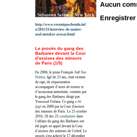
Aucun comm
Enregistre
http://www.veroniquechemla.inf
o/2011/11/interview-de-maitre-
axel-metzker-avocat.html
Le procès du gang des
Barbares devant la Cour
d'assises des mineurs
de Paris (1/5)
En 2006, le jeune Français Juif
Ilan
Halimi,
âgé de 23 ans, était victime
de rapt, de séquestration
accompagnée d’actes de torture et
d’assassinat antisémite, commis par
le gang des Barbares dirigé par
Youssouf Fofana. Ce gang
a été
jugé
en 2009 par la Cour d'assises
des mineurs de Paris. Le 25 octobre
2010, 18 des 25
condamnés
dans
l’affaire du gang des Barbares ont
été jugés en appel devant la Cour
d’assises des mineurs de Créteil. Le
procès s'est achevé le 17 décembre