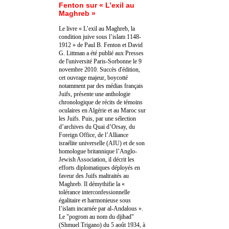
Fenton sur « L’exil au
Maghreb »
Le livre « L’exil au Maghreb, la
condition juive sous l’islam 1148-
1912 » de Paul B. Fenton et David
G. Littman a été publié aux Presses
de l'université Paris-Sorbonne le 9
novembre 2010. Succès d'édition,
cet ouvrage majeur, boycotté
notamment par des médias français
Juifs, présente une anthologie
chronologique de récits de témoins
oculaires en Algérie et au Maroc sur
les Juifs. Puis, par une sélection
d’archives du Quai d’Orsay, du
Foreign Office, de l’Alliance
israélite universelle (AIU) et de son
homologue britannique l’Anglo-
Jewish Association, il décrit les
efforts diplomatiques déployés en
faveur des Juifs maltraités au
Maghreb. Il démythifie la «
tolérance interconfessionnelle
égalitaire et harmonieuse sous
l’islam incarnée par al-Andalous ».
Le "pogrom au nom du djihad"
(Shmuel Trigano) du 5 août 1934, à