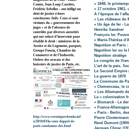
« 1848, le printemp
Comte, Jean-Loup Carrière,
« 17 octobre 1961, 
Frédéric Arbellot – ont infligé un
déni de justice à leurs
A l’époque de l’affa
concitoyens Juifs. Ceux-ci sont
« Les châteaux du 
victimes du « gouvernement des
« Un âge de fer - L
juges » et de l’absence de
Henrike Sandner
contrôles par diverses autorités
François Ier. Pouvo
qui ont refusé d’intervenir pour
« Marie-Thérèse d'
rétablir le droit : ministres de la
Napoléon et Paris :
Justice et du Logement, parquet,
Napoléon Ier ou la 
Groupe Foncia, Chambre du
Commerce et de l’Industrie,
Napoléon stratège
Ordres des avocats et des
Le congrès de Vien
huissiers de justice de Paris, etc.
L’art de la paix. Se
Le Second Empire (
La guerre de 1870
La Commune de Pa
« Clemenceau, le c
« Les Allemands de 
La « colonisation f
« Bismarck - Le der
« France-Allemagn
« Paris - Berlin, de
http://www.veroniquechemla.inf
Pierre Clostermann
o/2018/03/la-cour-dappel-de-
René Dumont (1904
paris-condamne-des.html
Jacques Chirac (19