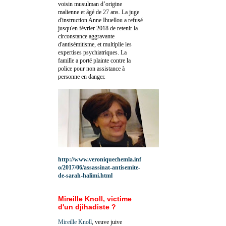
voisin musulman d’origine
malienne et âgé de 27 ans. La juge
d'instruction Anne Ihuellou a refusé
jusqu'en février 2018 de retenir la
circonstance aggravante
d'antisémitisme, et multiplie les
expertises psychiatriques. La
famille a porté plainte contre la
police pour non assistance à
personne en danger.
http://www.veroniquechemla.inf
o/2017/06/assassinat-antisemite-
de-sarah-halimi.html
Mireille Knoll, victime
d'un djihadiste ?
Mireille Knoll
, veuve juive