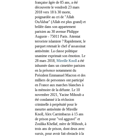
française âgée de 85 ans, a été
découverte le vendredi 23 mars
2018 vers 18 h 30 morte,
poignardée au cri de "Allah
OuAkbar" (Allah est plus grand) et
brûlée dans son appartement
parisien au 30 avenue Philippe
Auguste - 75011 Paris. Attentat
terroriste islamiste ? Rapidement, le
parquet retenait le chef d’assassinat
antisémite. La classe politique
unanime exprimait son émotion. Le
28 mars 2018,
Mireille Knoll
a été
inhumée dans un cimetière parisien
en la présence notamment du
Président Emmanuel Macron et des
milliers de personnes ont participé
en France aux marches blanches à
la mémoire de la défunte. Le 10
novembre 2021, Yacine Mihoub a
été condamné à la réclusion
criminelle à perpétuité pour le
meurtre antisémite de Mireille
Knoll, Alex Carrimbacus à 15 ans
de prison pour "vol aggravé" et
Zoulika Khellaf, mère de Mihoub, à
trois ans de prison, dont deux avec
sursis, pour avoir fait obstacle à la