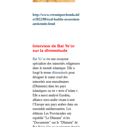
http://www.veroniquechemla.inf
o/2022/08/eyal-hadda-assassinat-
antisemite.html
Interview de Bat Ye’or
sur la dhimmitude
Bat Ye’or
est une essayiste
spécialiste des minorités religieuses
dans le monde islamique. Elle a
forgé le terme
dhimmitude
pour
désigner le statut cruel des
minorités non-musulmanes
(Dhimmis) dans les pays
islamiques ou en « terre d’islam ».
Elle a aussi analysé Eurabia,
alliance euro-arabe visant à unir
l’Europe aux pays arabes dans un
ensemble méditerranéen. Les
éditions Les Provinciales ont
republié "Le Dhimmi" et les
"Documents" sur le "Dhimmi" de
Bat Ye'or. Un essai pionnier dont la