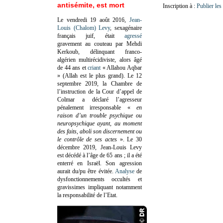
antisémite, est mort
Inscription à :
Publier le
Le vendredi 19 août 2016,
Jean-
Louis (Chalom) Levy
, sexagénaire
français juif, était
agressé
gravement au couteau par Mehdi
Kerkoub, délinquant franco-
algérien multirécidiviste, alors âgé
de 44 ans et
criant
« Allahou Aqbar
» (Allah est le plus grand). Le 12
septembre 2019, la Chambre de
l’instruction de la Cour d’appel de
Colmar a déclaré l’agresseur
pénalement irresponsable
«
en
raison d’un trouble psychique ou
neuropsychique ayant, au moment
des faits, aboli son discernement ou
le contrôle de ses actes
»
. Le 30
décembre 2019, Jean-Louis Levy
est décédé à l’âge de 65 ans ; il a été
enterré en Israël. Son agression
aurait du/pu être évitée.
Analyse
de
dysfonctionnements occultés et
gravissimes impliquant notamment
la responsabilité de l’Etat.