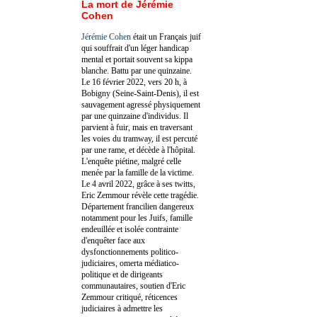
La mort de Jérémie
Cohen
Jérémie Cohen
était un Français juif
qui souffrait d'un léger handicap
mental et portait souvent sa kippa
blanche. Battu par une quinzaine.
Le 16 février 2022, vers 20 h, à
Bobigny (Seine-Saint-Denis), il est
sauvagement agressé physiquement
par une quinzaine d'individus. Il
parvient à fuir, mais en traversant
les voies du tramway, il est percuté
par une rame, et décède à l'hôpital.
L'enquête piétine, malgré celle
menée par la famille de la victime.
Le 4 avril 2022, grâce à ses twitts,
Eric Zemmour révèle cette tragédie.
Département francilien dangereux
notamment pour les Juifs, famille
endeuillée et isolée contrainte
d'enquêter face aux
dysfonctionnements politico-
judiciaires, omerta médiatico-
politique et de dirigeants
communautaires, soutien d'Eric
Zemmour critiqué, réticences
judiciaires à admettre les