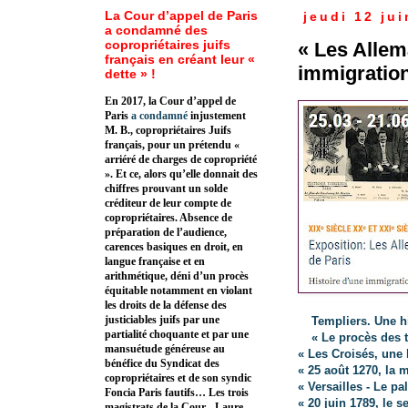
La Cour d’appel de Paris
jeudi 12 ju
a condamné des
copropriétaires juifs
« Les Allem
français en créant leur «
immigration
dette » !
En 2017, la Cour d’appel de
Paris
a condamné
injustement
M. B., copropriétaires Juifs
français, pour un prétendu «
arriéré de charges de copropriété
». Et ce, alors qu’elle donnait des
chiffres prouvant un solde
créditeur de leur compte de
copropriétaires. Absence de
préparation de l’audience,
carences basiques en droit, en
langue française et en
arithmétique, déni d’un procès
équitable notamment en violant
les droits de la défense des
justiciables juifs par une
Templiers. Une hi
partialité choquante et par une
« Le procès des t
mansuétude généreuse au
« Les Croisés, une b
bénéfice du Syndicat des
« 25 août 1270, la 
copropriétaires et de son syndic
« Versailles - Le p
Foncia Paris fautifs… Les trois
« 20 juin 1789, le 
magistrats de la Cour - Laure