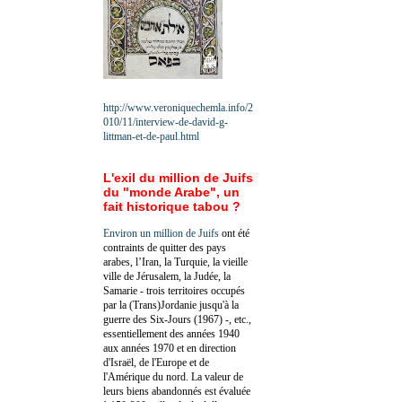
http://www.veroniquechemla.info/2
010/11/interview-de-david-g-
littman-et-de-paul.html
L'exil du million de Juifs
du "monde Arabe", un
fait historique tabou ?
Environ un million de Juifs
ont été
contraints de quitter des pays
arabes, l’Iran, la Turquie, la vieille
ville de Jérusalem, la Judée, la
Samarie - trois territoires occupés
par la (Trans)Jordanie jusqu'à la
guerre des Six-Jours (1967) -, etc.,
essentiellement des années 1940
aux années 1970 et en direction
d'Israël, de l'Europe et de
l'Amérique du nord. La valeur de
leurs biens abandonnés est évaluée