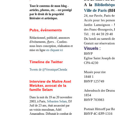
A la
Bibliothèqu
Tout le contenu de mon blog -
articles, photos, etc. - est protégé
Ville de Paris
(BH
par le droit de la propriété
24, rue Pavée, Paris 4e
littéraire et artistique.
Accès pour les person
Jardin Lamoignon - 
des Franc-Bourgeois, P
Pubs, évènements
Tél. : 01 44 59 29 40
Rédactionnel, publicité, annonces
Du lundi au samedi de
d'évènements,
flyers
... Confiez-
Gratuit sur réservation
nous leurs conception, réalisation et
Visuels :
mise en ligne
en cliquant ici
BHVP
Eglise Saint Joseph d
Timeline de Twitter
CPA-4230
Tweets de @VeroniqueChemla
Musée pour rire
1848 1
Interview de Maitre Axel
BHVP 125749
Metzker, avocat de la
famille Selam
Adressbuch der Deutsc
1854
Dans la nuit du 19 au 20 novembre
BHVP 703983
2003, à Paris,
Sébastien Selam
, DJ
Juif de 23 ans, était assassiné par
Portrait Hittorff par R
un voisin musulman, Adel
BHVP 4C-EPP-1316
Amastaibou. Débutait le combat de