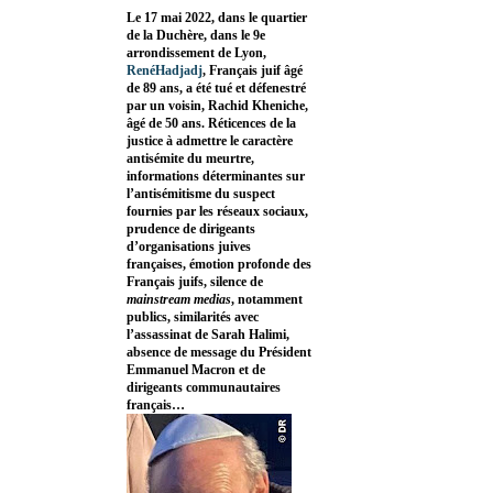
Le 17 mai 2022, dans le quartier
de la Duchère, dans le 9e
arrondissement de Lyon,
RenéHadjadj
, Français juif âgé
de 89 ans, a été tué et défenestré
par un voisin, Rachid Kheniche,
âgé de 50 ans. Réticences de la
justice à admettre le caractère
antisémite du meurtre,
informations déterminantes sur
l’antisémitisme du suspect
fournies par les réseaux sociaux,
prudence de dirigeants
d’organisations juives
françaises, émotion profonde des
Français juifs, silence de
mainstream medias
, notamment
publics, similarités avec
l’assassinat de Sarah Halimi,
absence de message du Président
Emmanuel Macron et de
dirigeants communautaires
français…