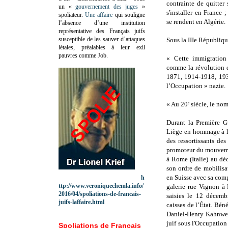
contrainte de quitter 
un «
gouvernement des juges
»
s'installer en France 
spoliateur.
Une affaire
qui souligne
se rendent en Algérie.
l’absence d’une institution
représentative des Français juifs
susceptible de les sauver d’attaques
Sous la IIIe Républiqu
létales, préalables à leur exil
pauvres comme Job.
« Cette immigration 
comme la révolution d
1871, 1914-1918, 193
l’Occupation » nazie.
« Au 20ᵉ siècle, le no
Durant la Première G
Liège en hommage à la
des ressortissants de
promoteur du mouveme
à Rome (Italie) au déc
son ordre de mobilisat
en Suisse avec sa com
h
ttp://www.veroniquechemla.info/
galerie rue Vignon à P
2016/04/spoliations-de-francais-
saisies le 12 décemb
juifs-laffaire.html
caisses de l’État. Bén
Daniel-Henry Kahnweil
juif sous l'Occupation
Spoliations de Français