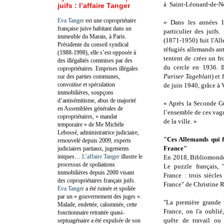
à Saint-Léonard-de-Nob
juifs : l’affaire Tanger
Eva Tanger
est une copropriétaire
« Dans les années 19
française juive habitant dans un
particulier des juif
immeuble du Marais, à Paris.
(1871-1950) fuit l'All
Présidente du conseil syndical
réfugiés allemands ant
(1988-1998), elle s’est opposée à
tentent de créer un f
des illégalités commises par des
du cercle en 1936. I
copropriétaires. Emprises illégales
Pariser Tageblatt
) et 
sur des parties communes,
convoitise et spéculation
de juin 1940, grâce à V
immobilières, soupçons
d’antisémitisme, abus de majorité
« Après la Seconde Gu
en Assemblées générales de
l’ensemble de ces vagu
copropriétaires, « mandat
de la ville. »
temporaire » de Me Michèle
Lebossé, administratrice judiciaire,
"Ces Allemands qui f
renouvelé depuis 2009, experts
France"
judiciaires partiaux, jugements
iniques…
L’affaire Tanger
illustre le
En 2018, Bibliomonde 
processus de spoliations
Le puzzle français,
immobilières depuis 2000 visant
France : trois siècle
des copropriétaires français juifs.
France" de Christine 
Eva Tanger
a été ruinée et spoliée
par un « gouvernement des juges ».
"La première grande 
Malade, endettée, calomniée, cette
France, on l'a oubli
fonctionnaire retraitée quasi-
quête de travail ou 
septuagénaire a été expulsée de son