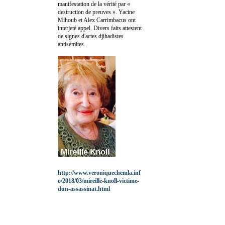
manifestation de la vérité par «
destruction de preuves ». Yacine
Mihoub et Alex Carrimbacus ont
interjeté appel. Divers faits attestent
de signes d'actes djihadistes
antisémites.
http://www.veroniquechemla.inf
o/2018/03/mireille-knoll-victime-
dun-assassinat.html