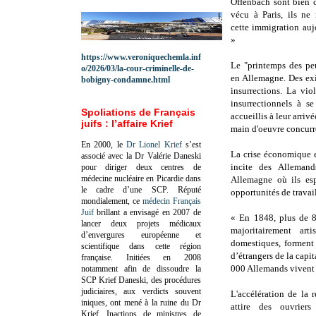
Offenbach sont bien 
vécu à Paris, ils ne 
cette immigration au
»
https://www.veroniquechemla.inf
Le "printemps des peu
o/2026/03/la-cour-criminelle-de-
en Allemagne. Des exi
bobigny-condamne.html
insurrections. La vio
insurrectionnels à se
Spoliations de Français
accueillis à leur arrivé
juifs : l’affaire Krief
main d'oeuvre concurre
En 2000, le
Dr Lionel Krief
s’est
La crise économique 
associé avec la Dr Valérie Daneski
incite des Allemand
pour diriger deux centres de
médecine nucléaire en Picardie dans
Allemagne où ils esp
le cadre d’une SCP.
Réputé
opportunités de travai
mondialement, ce
médecin Français
Juif
brillant a envisagé en 2007 de
« En 1848, plus de 
lancer deux projets médicaux
majoritairement arti
d’envergures européenne et
domestiques, forment
scientifique dans cette région
d’étrangers de la capi
française.
Initiées en 2008
000 Allemands vivent 
notamment afin de dissoudre la
SCP Krief Daneski, des procédures
judiciaires, aux verdicts souvent
L'accélération de la 
iniques, ont mené à la ruine du Dr
attire des ouvriers
Krief.
Inactions de ministres de