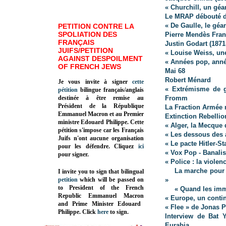
« Churchill, un géa
Le MRAP débouté de
« De Gaulle, le géa
PETITION CONTRE LA
SPOLIATION DES
Pierre Mendès Fran
FRANÇAIS
Justin Godart (187
JUIFS/PETITION
« Louise Weiss, un
AGAINST DESPOILMENT
« Années pop, anné
OF FRENCH JEWS
Mai 68
Robert Ménard
Je vous invite à signer
cette
« Extrémisme de ga
pétition
bilingue français/anglais
destinée à être remise au
Fromm
Président de la République
La Fraction Armée 
Emmanuel Macron et au Premier
Extinction Rebellio
ministre Edouard Philippe. Cette
« Alger, la Mecque 
pétition s'impose car les Français
« Les dessous des 
Juifs n'ont aucune organisation
« Le pacte Hitler-S
pour les défendre. Cliquez
ici
« Vox Pop - Banalis
pour signer.
« Police : la violen
La marche pour l
I invite you to sign that bilingual
petition
which will be passed on
»
to President of the French
« Quand les immi
Republic
Emmanuel Macron
« Europe, un conti
and Prime Minister
Edouard
« Flee » de Jonas
Philippe
.
Click
here
to sign.
Interview de Bat 
Eurabia