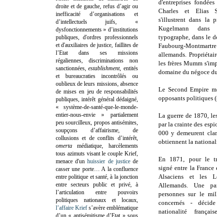
d'entreprises fondées
droite et de gauche, refus d’agir ou
Charles et Elias Sc
inefficacité d’organisations et
s'illustrent dans la 
d’intellectuels juifs, «
Kugelmann dans l
dysfonctionnements » d’institutions
typographe, dans le d
publiques, d'ordres professionnels
et d'auxiliaires de justice, faillites de
Faubourg-Montmart
l’Etat dans ses missions
allemands. Propriétair
régaliennes, discriminations non
les frères Mumm s'imp
sanctionnées,
establishment
, entités
domaine du négoce d
et bureaucraties incontrôlés ou
oublieux de leurs missions, absence
Le Second Empire mè
de mises en jeu de responsabilités
opposants politiques (
publiques, intérêt général dédaigné,
« système-de-santé-que-le-monde-
entier-nous-envie » partialement
La guerre de 1870, le
peu sourcilleux, propos antisémites,
par la crainte des esp
soupçons d’affairisme, de
000 y demeurent clan
collusions et de conflits d’intérêt,
obtiennent la nationali
omerta
médiatique, harcèlements
tous azimuts visant le couple Krief,
En 1871, pour le tr
menace d'un
huissier de justice
de
signé entre la France 
casser une porte…
A la confluence
Alsaciens et les L
entre politique et santé, à la jonction
entre secteurs public et privé, à
Allemands. Une p
l’articulation entre pouvoirs
personnes sur le mi
politiques nationaux et locaux,
concernés - décide
l’affaire Krief
s’avère emblématique
nationalité frança
d’un « antisémitisme d’Etat » sous