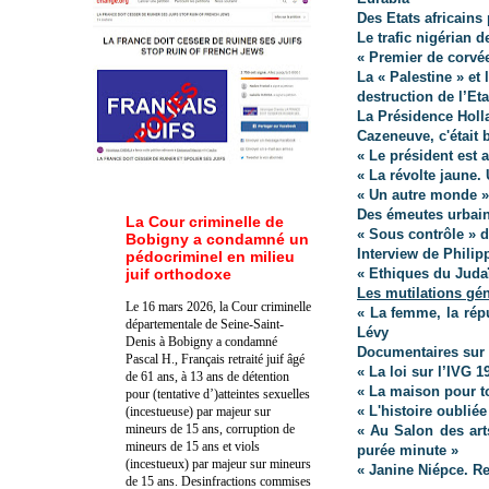
Des Etats africains 
Le trafic nigérian 
« Premier de corvée
La « Palestine » et 
destruction de l’Eta
La Présidence Holla
Cazeneuve, c'était 
« Le président est 
« La révolte jaune
« Un autre monde »
Des émeutes urbain
La Cour criminelle de
« Sous contrôle » 
Bobigny a condamné un
Interview de Philip
pédocriminel en milieu
juif orthodoxe
« Ethiques du Juda
Les mutilations gén
Le 16 mars 2026, la Cour criminelle
« La femme, la répu
départementale de Seine-Saint-
Lévy
Denis à Bobigny a condamné
Documentaires sur 
Pascal H., Français retraité juif âgé
« La loi sur l’IVG 
de 61 ans, à 13 ans de détention
« La maison pour t
pour (tentative d’)atteintes sexuelles
« L'histoire oublié
(incestueuse) par majeur sur
mineurs de 15 ans, corruption de
« Au Salon des art
mineurs de 15 ans et viols
purée minute »
(incestueux) par majeur sur mineurs
« Janine Niépce. Re
de 15 ans. Des
infractions commises