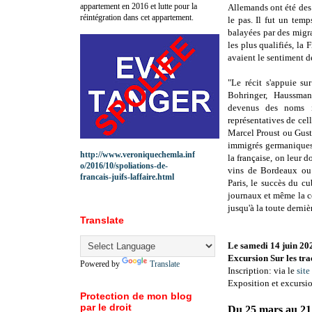
appartement en 2016 et lutte pour la
Allemands ont été des 
réintégration dans cet appartement.
le pas. Il fut un temp
balayées par des migr
les plus qualifiés, la 
avaient le sentiment de
"Le récit s'appuie su
Bohringer, Haussmann
devenus des noms in
représentatives de cell
Marcel Proust ou Gusta
immigrés germaniques 
http://www.veroniquechemla.inf
la française, on leur 
o/2016/10/spoliations-de-
vins de Bordeaux ou
francais-juifs-laffaire.html
Paris, le succès du c
journaux et même la co
jusqu'à la toute derni
Translate
Le samedi 14 juin 20
Excursion Sur les tra
Powered by
Translate
Inscription: via le
sit
Exposition et excursio
Protection de mon blog
par le droit
Du 25 mars au 21