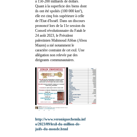
à 150-200 milliards de dollars.
Quant à la superficie des biens dont
ils ont été spoliés (100 000 km²),
elle est cinq fois supérieure à celle
de l'Etat d'Israël. Dans un discours
prononcé lors de la 11e session du
Conseil révolutionnaire du Fatah le
24 août 2023, le Président
palestinien Mahmoud Abbas (Abou
Mazen) a nié notamment le
caractère contraint de cet exil. Une
allégation non relevée par des
dirigeants communautaires.
http://www.veroniquechemla.inf
o/2023/09/lexil-du-million-de-
juifs-du-monde.html