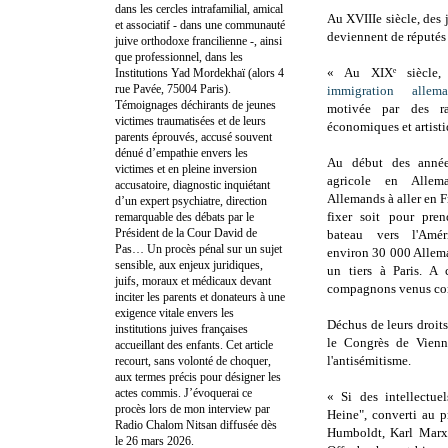
dans les cercles intrafamilial, amical
Au XVIIIe siècle, des 
et associatif - dans une communauté
deviennent de réputés
juive orthodoxe francilienne -, ainsi
que professionnel, dans les
« Au XIXᵉ siècle, 
Institutions Yad Mordekhaï (alors 4
rue Pavée, 75004 Paris).
immigration allema
Témoignages déchirants de jeunes
motivée par des rai
victimes traumatisées et de leurs
économiques et artisti
parents éprouvés, accusé souvent
dénué d’empathie envers les
Au début des année
victimes et en pleine inversion
agricole en Alle
accusatoire, diagnostic inquiétant
Allemands à aller en Fr
d’un expert psychiatre, direction
fixer soit pour pre
remarquable des débats par le
Président de la Cour David de
bateau vers l'Amé
Pas… Un procès pénal sur un sujet
environ 30 000 Allema
sensible, aux enjeux juridiques,
un tiers à Paris. A 
juifs, moraux et médicaux devant
compagnons venus com
inciter les parents et donateurs à une
exigence vitale envers les
Déchus de leurs droit
institutions juives françaises
le Congrès de Vienne
accueillant des enfants. Cet article
l'antisémitisme.
recourt, sans volonté de choquer,
aux termes précis pour désigner les
actes commis. J’évoquerai ce
« Si des intellectue
procès lors de mon interview par
Heine", converti au p
Radio Chalom Nitsan diffusée dès
Humboldt, Karl Marx,
le 26 mars 2026.