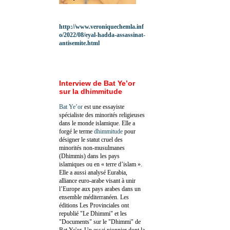
http://www.veroniquechemla.inf
o/2022/08/eyal-hadda-assassinat-
antisemite.html
Interview de Bat Ye’or
sur la dhimmitude
Bat Ye’or
est une essayiste
spécialiste des minorités religieuses
dans le monde islamique. Elle a
forgé le terme
dhimmitude
pour
désigner le statut cruel des
minorités non-musulmanes
(Dhimmis) dans les pays
islamiques ou en « terre d’islam ».
Elle a aussi analysé Eurabia,
alliance euro-arabe visant à unir
l’Europe aux pays arabes dans un
ensemble méditerranéen. Les
éditions Les Provinciales ont
republié "Le Dhimmi" et les
"Documents" sur le "Dhimmi" de
Bat Ye'or. Un essai pionnier dont la