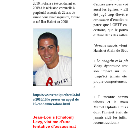
2010.
Fofana a été c
ondamné en
d'autres pays - des vo
2009 à la réclusion criminelle à
aussi les églises. »
Ell
perpétuité assortie de 22 ans de
été jugé trop élevé, 
sûreté pour avoir séquestré, torturé
rencontra
d’emblée un
et tué Ilan Halimi en 2006.
parce que l’ORTF en a
certains, que le pouv
diffusé dans des salles 
"Avec le succès, vient
Harris et Alain de Sédo
«
Le chagrin et la pi
Vichy dynamitée
rest
son impact sur un 
jusqu’ici jamais ét
propre comportement 
»
http://www.veroniquechemla.inf
« Il raconte comme
o/2010/10/le-proces-en-appel-de-
tabous et la mauva
19-condamnes-dans.html
Marcel Ophuls a mis au
dont l’intérêt était d
Jean-Louis (Chalom)
jamais aidé les juifs
Levy, victime d’une
reconstruction. »
tentative d’assassinat