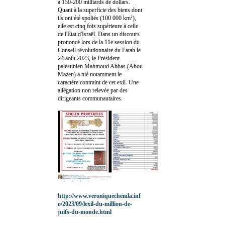
à 150-200 milliards de dollars.
Quant à la superficie des biens dont
ils ont été spoliés (100 000 km²),
elle est cinq fois supérieure à celle
de l'Etat d'Israël. Dans un discours
prononcé lors de la 11e session du
Conseil révolutionnaire du Fatah le
24 août 2023, le Président
palestinien Mahmoud Abbas (Abou
Mazen) a nié notamment le
caractère contraint de cet exil. Une
allégation non relevée par des
dirigeants communautaires.
http://www.veroniquechemla.inf
o/2023/09/lexil-du-million-de-
juifs-du-monde.html