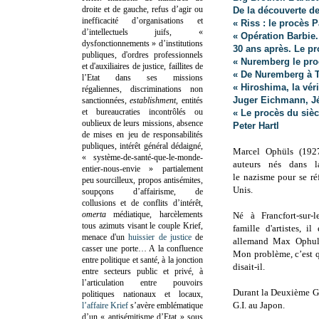
droite et de gauche, refus d’agir ou
De la découverte d
inefficacité d’organisations et
« Riss : le procès 
d’intellectuels juifs, «
« Opération Barbie. 
dysfonctionnements » d’institutions
30 ans après. Le pr
publiques, d'ordres professionnels
« Nuremberg le pro
et d'auxiliaires de justice, faillites de
« De Nuremberg à T
l’Etat dans ses missions
« Hiroshima, la vér
régaliennes, discriminations non
Juger Eichmann, J
sanctionnées,
establishment
, entités
et bureaucraties incontrôlés ou
« Le procès du siè
oublieux de leurs missions, absence
Peter Hartl
de mises en jeu de responsabilités
publiques, intérêt général dédaigné,
Marcel Ophüls
(192
« système-de-santé-que-le-monde-
auteurs nés dans
entier-nous-envie » partialement
le nazisme pour se ré
peu sourcilleux, propos antisémites,
Unis.
soupçons d’affairisme, de
collusions et de conflits d’intérêt,
omerta
médiatique, harcèlements
Né à Francfort-sur-
tous azimuts visant le couple Krief,
famille d'artistes, il
menace d'un
huissier de justice
de
allemand Max Ophuls
casser une porte…
A la confluence
Mon problème, c’est qu
entre politique et santé, à la jonction
disait-il.
entre secteurs public et privé, à
l’articulation entre pouvoirs
Durant la Deuxième Gu
politiques nationaux et locaux,
G.I. au Japon.
l’affaire Krief
s’avère emblématique
d’un « antisémitisme d’Etat » sous