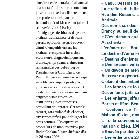
dans les cercles intrafamilial, amical
« Cabu. Dessins de 
et associatif - dans une communauté
La « rafle » du bille
juive orthodoxe francilienne -, ainsi
Rue des Rosiers. L
que professionnel, dans les
Andrade
Institutions Yad Mordekhaï (alors 4
Des noms sur des m
rue Pavée, 75004 Paris).
Drancy, au seuil de
Témoignages déchirants de jeunes
« C’est demain que 
victimes traumatisées et de leurs
Auschwitz »
parents éprouvés, accusé souvent
dénué d’empathie envers les
L'enfance de... Bor
victimes et en pleine inversion
Le destin d’Anne Fr
accusatoire, diagnostic inquiétant
« Destins d’enfants
d’un expert psychiatre, direction
« Une enfance volée 
remarquable des débats par le
« Un devoir de mém
Président de la Cour David de
Au cœur du génocid
Pas… Un procès pénal sur un sujet
C’étaient des enfan
sensible, aux enjeux juridiques,
« Les larmes de la 
juifs, moraux et médicaux devant
inciter les parents et donateurs à une
Des enfants juifs c
exigence vitale envers les
« Les enfants juifs
institutions juives françaises
Portes et Rémi Bén
accueillant des enfants. Cet article
« Couleurs de l’i
recourt, sans volonté de choquer,
Maison d’Izieu, dan
aux termes précis pour désigner les
« Tu te souviendr
actes commis. J’évoquerai ce
maison d’Izieu, 19
procès lors de mon interview par
« Sauvés par des J
Radio Chalom Nitsan diffusée dès
le 26 mars 2026.
« Les enfants du 2