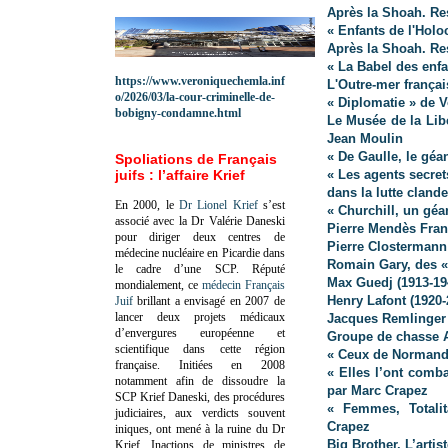
Après la Shoah. Res
« Enfants de l'Hol
Après la Shoah. Res
« La Babel des enf
https://www.veroniquechemla.inf
L'Outre-mer françai
o/2026/03/la-cour-criminelle-de-
« Diplomatie » de V
bobigny-condamne.html
Le Musée de la Lib
Jean Moulin
« De Gaulle, le géa
Spoliations de Français
juifs : l’affaire Krief
« Les agents secre
dans la lutte clande
En 2000, le
Dr Lionel Krief
s’est
« Churchill, un géa
associé avec la Dr Valérie Daneski
Pierre Mendès Fran
pour diriger deux centres de
Pierre Clostermann
médecine nucléaire en Picardie dans
Romain Gary, des «
le cadre d’une SCP.
Réputé
Max Guedj (1913-19
mondialement, ce
médecin Français
Henry Lafont (1920-
Juif
brillant a envisagé en 2007 de
lancer deux projets médicaux
Jacques Remlinger 
d’envergures européenne et
Groupe de chasse A
scientifique dans cette région
« Ceux de Normand
française.
Initiées en 2008
« Elles l’ont comb
notamment afin de dissoudre la
par Marc Crapez
SCP Krief Daneski, des procédures
« Femmes, Totalit
judiciaires, aux verdicts souvent
Crapez
iniques, ont mené à la ruine du Dr
Big Brother. L’artis
Krief.
Inactions de ministres de