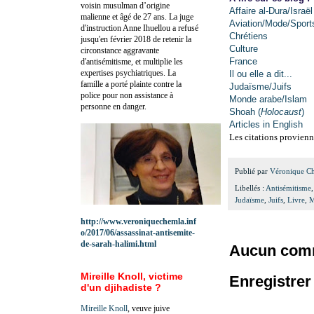
voisin musulman d’origine
Affaire al-Dura/Israël
malienne et âgé de 27 ans. La juge
Aviation/Mode/Sport
d'instruction Anne Ihuellou a refusé
Chrétiens
jusqu'en février 2018 de retenir la
Culture
circonstance aggravante
France
d'antisémitisme, et multiplie les
expertises psychiatriques. La
Il ou elle a dit...
famille a porté plainte contre la
Judaïsme/Juifs
police pour non assistance à
Monde arabe/Islam
personne en danger.
Shoah (
Holocaust
)
Articles in English
Les citations provienn
Publié par
Véronique C
Libellés :
Antisémitisme
Judaïsme
,
Juifs
,
Livre
,
M
http://www.veroniquechemla.inf
o/2017/06/assassinat-antisemite-
de-sarah-halimi.html
Aucun comm
Mireille Knoll, victime
Enregistre
d'un djihadiste ?
Mireille Knoll
, veuve juive