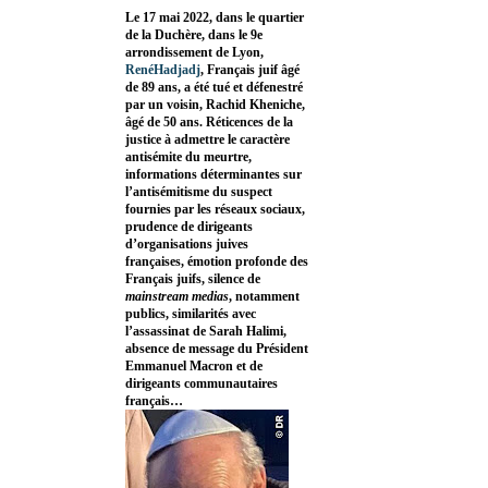
Le 17 mai 2022, dans le quartier
de la Duchère, dans le 9e
arrondissement de Lyon,
RenéHadjadj
, Français juif âgé
de 89 ans, a été tué et défenestré
par un voisin, Rachid Kheniche,
âgé de 50 ans. Réticences de la
justice à admettre le caractère
antisémite du meurtre,
informations déterminantes sur
l’antisémitisme du suspect
fournies par les réseaux sociaux,
prudence de dirigeants
d’organisations juives
françaises, émotion profonde des
Français juifs, silence de
mainstream medias
, notamment
publics, similarités avec
l’assassinat de Sarah Halimi,
absence de message du Président
Emmanuel Macron et de
dirigeants communautaires
français…