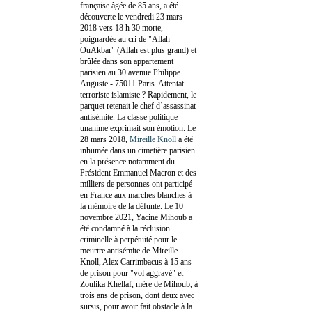
française âgée de 85 ans, a été
découverte le vendredi 23 mars
2018 vers 18 h 30 morte,
poignardée au cri de "Allah
OuAkbar" (Allah est plus grand) et
brûlée dans son appartement
parisien au 30 avenue Philippe
Auguste - 75011 Paris. Attentat
terroriste islamiste ? Rapidement, le
parquet retenait le chef d’assassinat
antisémite. La classe politique
unanime exprimait son émotion. Le
28 mars 2018,
Mireille Knoll
a été
inhumée dans un cimetière parisien
en la présence notamment du
Président Emmanuel Macron et des
milliers de personnes ont participé
en France aux marches blanches à
la mémoire de la défunte. Le 10
novembre 2021, Yacine Mihoub a
été condamné à la réclusion
criminelle à perpétuité pour le
meurtre antisémite de Mireille
Knoll, Alex Carrimbacus à 15 ans
de prison pour "vol aggravé" et
Zoulika Khellaf, mère de Mihoub, à
trois ans de prison, dont deux avec
sursis, pour avoir fait obstacle à la