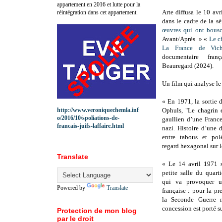
appartement en 2016 et lutte pour la
Arte diffusa le 10 av
réintégration dans cet appartement.
dans le cadre de la sé
œuvres qui ont bousc
Avant/Après » «
Le ch
La France de Vich
documentaire fra
Beauregard (2024).
Un film qui analyse l
« En 1971, la sortie
http://www.veroniquechemla.inf
Ophuls, "Le chagrin e
o/2016/10/spoliations-de-
gaullien d’une France
francais-juifs-laffaire.html
nazi. Histoire d’une d
entre tabous et pol
regard hexagonal sur 
Translate
« Le 14 avril 1971 s
petite salle du quart
qui va provoquer u
Powered by
Translate
française : pour la pr
la Seconde Guerre 
concession est porté s
Protection de mon blog
par le droit