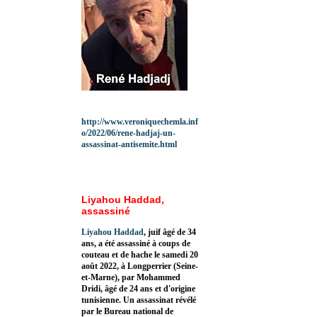
http://www.veroniquechemla.inf
o/2022/06/rene-hadjaj-un-
assassinat-antisemite.html
Liyahou Haddad,
assassiné
Liyahou Haddad
, juif âgé de 34
ans, a été assassiné à coups de
couteau et de hache le samedi 20
août 2022, à Longperrier (Seine-
et-Marne), par Mohammed
Dridi, âgé de 24 ans et d'origine
tunisienne. Un assassinat révélé
par le Bureau national de