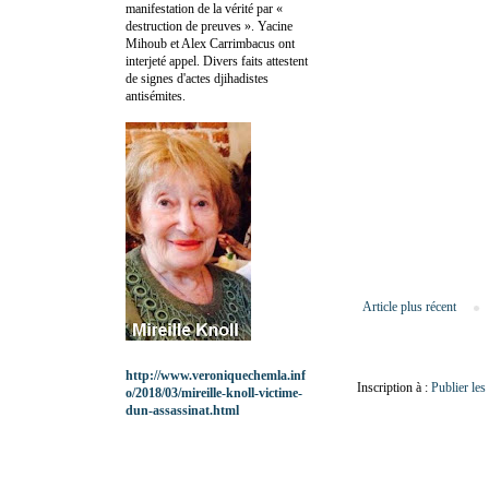
manifestation de la vérité par «
destruction de preuves ». Yacine
Mihoub et Alex Carrimbacus ont
interjeté appel. Divers faits attestent
de signes d'actes djihadistes
antisémites.
Article plus récent
http://www.veroniquechemla.inf
Inscription à :
Publier le
o/2018/03/mireille-knoll-victime-
dun-assassinat.html