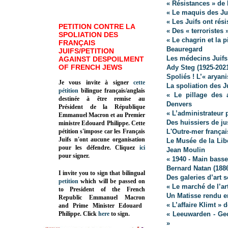
« Résistances » de
« Le maquis des Jui
« Les Juifs ont rés
PETITION CONTRE LA
« Des « terroristes 
SPOLIATION DES
« Le chagrin et la 
FRANÇAIS
Beauregard
JUIFS/PETITION
Les médecins Juifs
AGAINST DESPOILMENT
OF FRENCH JEWS
Ady Steg (1925-202
Spoliés ! L’« arya
Je vous invite à signer
cette
La spoliation des Ju
pétition
bilingue français/anglais
« Le pillage des 
destinée à être remise au
Denvers
Président de la République
« L’administrateur 
Emmanuel Macron et au Premier
Des huissiers de ju
ministre Edouard Philippe. Cette
pétition s'impose car les Français
L'Outre-mer françai
Juifs n'ont aucune organisation
Le Musée de la Lib
pour les défendre. Cliquez
ici
Jean Moulin
pour signer.
« 1940 - Main basse
Bernard Natan (188
I invite you to sign that bilingual
Des galeries d’art s
petition
which will be passed on
« Le marché de l’ar
to President of the French
Un Matisse rendu e
Republic
Emmanuel Macron
« L’affaire Klimt »
and Prime Minister
Edouard
Philippe
.
Click
here
to sign.
« Leeuwarden - Ge
»