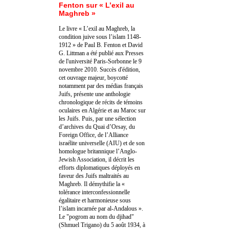
Fenton sur « L’exil au
Maghreb »
Le livre « L’exil au Maghreb, la
condition juive sous l’islam 1148-
1912 » de Paul B. Fenton et David
G. Littman a été publié aux Presses
de l'université Paris-Sorbonne le 9
novembre 2010. Succès d'édition,
cet ouvrage majeur, boycotté
notamment par des médias français
Juifs, présente une anthologie
chronologique de récits de témoins
oculaires en Algérie et au Maroc sur
les Juifs. Puis, par une sélection
d’archives du Quai d’Orsay, du
Foreign Office, de l’Alliance
israélite universelle (AIU) et de son
homologue britannique l’Anglo-
Jewish Association, il décrit les
efforts diplomatiques déployés en
faveur des Juifs maltraités au
Maghreb. Il démythifie la «
tolérance interconfessionnelle
égalitaire et harmonieuse sous
l’islam incarnée par al-Andalous ».
Le "pogrom au nom du djihad"
(Shmuel Trigano) du 5 août 1934, à