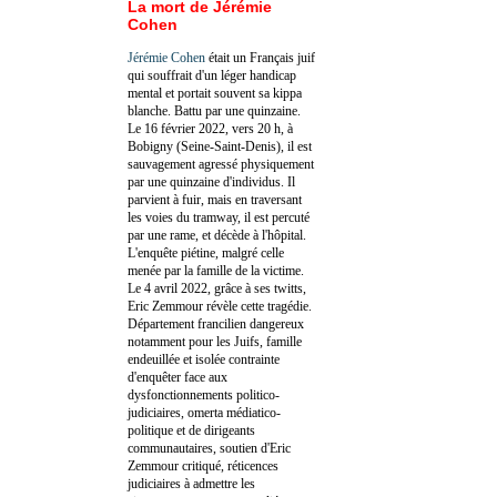
La mort de Jérémie
Cohen
Jérémie Cohen
était un Français juif
qui souffrait d'un léger handicap
mental et portait souvent sa kippa
blanche. Battu par une quinzaine.
Le 16 février 2022, vers 20 h, à
Bobigny (Seine-Saint-Denis), il est
sauvagement agressé physiquement
par une quinzaine d'individus. Il
parvient à fuir, mais en traversant
les voies du tramway, il est percuté
par une rame, et décède à l'hôpital.
L'enquête piétine, malgré celle
menée par la famille de la victime.
Le 4 avril 2022, grâce à ses twitts,
Eric Zemmour révèle cette tragédie.
Département francilien dangereux
notamment pour les Juifs, famille
endeuillée et isolée contrainte
d'enquêter face aux
dysfonctionnements politico-
judiciaires, omerta médiatico-
politique et de dirigeants
communautaires, soutien d'Eric
Zemmour critiqué, réticences
judiciaires à admettre les