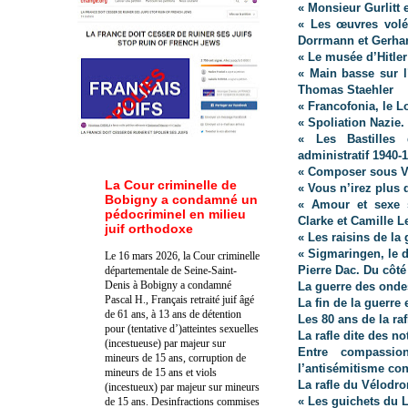
« Monsieur Gurlitt 
« Les œuvres volée
Dorrmann et Gerhar
« Le musée d’Hitle
« Main basse sur l
Thomas Staehler
« Francofonia, le 
« Spoliation Nazie.
« Les Bastilles 
administratif 1940-
« Composer sous V
La Cour criminelle de
« Vous n’irez plus 
Bobigny a condamné un
« Amour et sexe s
pédocriminel en milieu
Clarke et Camille 
juif orthodoxe
« Les raisins de l
« Sigmaringen, le d
Le 16 mars 2026, la Cour criminelle
Pierre Dac. Du côté 
départementale de Seine-Saint-
Denis à Bobigny a condamné
La guerre des ondes
Pascal H., Français retraité juif âgé
La fin de la guerre 
de 61 ans, à 13 ans de détention
Les 80 ans de la raf
pour (tentative d’)atteintes sexuelles
La rafle dite des n
(incestueuse) par majeur sur
Entre compassio
mineurs de 15 ans, corruption de
l’antisémitisme co
mineurs de 15 ans et viols
La rafle du Vélodro
(incestueux) par majeur sur mineurs
« Les guichets du L
de 15 ans. Des
infractions commises