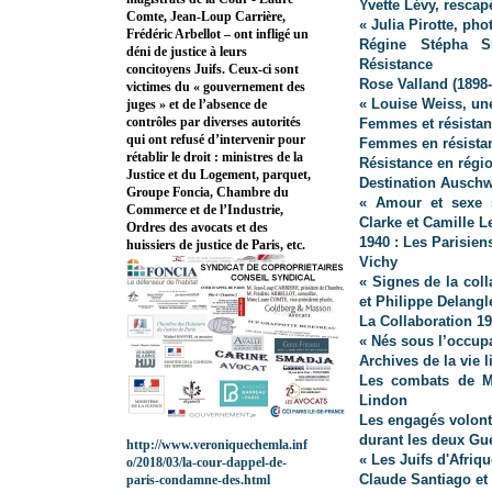
Yvette Lévy, rescap
Comte, Jean-Loup Carrière,
« Julia Pirotte, pho
Frédéric Arbellot – ont infligé un
Régine Stépha Sk
déni de justice à leurs
Résistance
concitoyens Juifs. Ceux-ci sont
Rose Valland (1898
victimes du « gouvernement des
« Louise Weiss, un
juges » et de l’absence de
contrôles par diverses autorités
Femmes et résista
qui ont refusé d’intervenir pour
Femmes en résista
rétablir le droit : ministres de la
Résistance en régi
Justice et du Logement, parquet,
Destination Auschw
Groupe Foncia, Chambre du
« Amour et sexe s
Commerce et de l’Industrie,
Clarke et Camille 
Ordres des avocats et des
1940 : Les Parisien
huissiers de justice de Paris, etc.
Vichy
« Signes de la coll
et Philippe Delangl
La Collaboration 1
« Nés sous l’occup
Archives de la vie l
Les combats de Mi
Lindon
Les engagés volonta
durant les deux Gu
http://www.veroniquechemla.inf
« Les Juifs d'Afri
o/2018/03/la-cour-dappel-de-
Claude Santiago et
paris-condamne-des.html