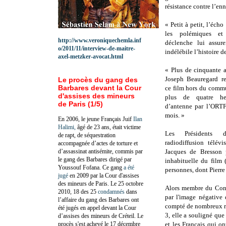
résistance contre l’en
« Petit à petit, l’écho
les polémiques et 
http://www.veroniquechemla.inf
déclenche lui assur
o/2011/11/interview-de-maitre-
indélébile l’histoire d
axel-metzker-avocat.html
« Plus de cinquante a
Joseph Beauregard re
Le procès du gang des
Barbares devant la Cour
ce film hors du comm
d'assises des mineurs
plus de quatre heu
de Paris (1/5)
d’antenne par l’ORTF
mois. »
En 2006, le jeune Français Juif
Ilan
Halimi,
âgé de 23 ans, était victime
Les Présidents 
de rapt, de séquestration
radiodiffusion télévi
accompagnée d’actes de torture et
d’assassinat antisémite, commis par
Jacques de Bresson
le gang des Barbares dirigé par
inhabituelle du film 
Youssouf Fofana. Ce gang
a été
personnes, dont Pierr
jugé
en 2009 par la Cour d'assises
des mineurs de Paris. Le 25 octobre
Alors membre du Conse
2010, 18 des 25
condamnés
dans
par l'image négative
l’affaire du gang des Barbares ont
compté de nombreux ré
été jugés en appel devant la Cour
3, elle a souligné qu
d’assises des mineurs de Créteil. Le
procès s'est achevé le 17 décembre
et les Français qui o