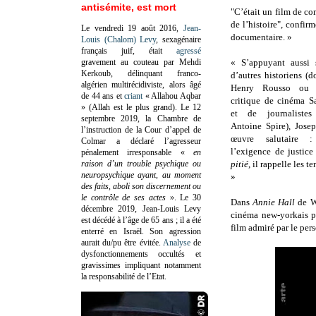
antisémite, est mort
"C’était un film de co
de l’histoire", confir
Le vendredi 19 août 2016,
Jean-
documentaire. »
Louis (Chalom) Levy
, sexagénaire
français juif, était
agressé
gravement au couteau par Mehdi
« S’appuyant aussi s
Kerkoub, délinquant franco-
d’autres historiens (
algérien multirécidiviste, alors âgé
Henry Rousso ou 
de 44 ans et
criant
« Allahou Aqbar
critique de cinéma 
» (Allah est le plus grand). Le 12
et de journalistes
septembre 2019, la Chambre de
Antoine Spire), Jose
l’instruction de la Cour d’appel de
œuvre salutaire 
Colmar a déclaré l’agresseur
l’exigence de justic
pénalement irresponsable
«
en
raison d’un trouble psychique ou
pitié
, il rappelle les 
neuropsychique ayant, au moment
»
des faits, aboli son discernement ou
le contrôle de ses actes
»
. Le 30
Dans
Annie Hall
de Wo
décembre 2019, Jean-Louis Levy
cinéma new-yorkais p
est décédé à l’âge de 65 ans ; il a été
film admiré par le pers
enterré en Israël. Son agression
aurait du/pu être évitée.
Analyse
de
dysfonctionnements occultés et
gravissimes impliquant notamment
la responsabilité de l’Etat.