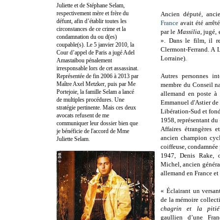
Juliette et de Stéphane Selam,
respectivement mère et frère du
Ancien député, anci
défunt, afin d’établir toutes les
France
avait été arrêt
circonstances de ce crime et la
par le
Massilia
, jugé,
condamnation du ou d(es)
». Dans le film, il 
coupable(s). Le 5 janvier 2010, la
Clermont-Ferrand. A Lo
Cour d’appel de Paris a jugé Adel
Lorraine).
Amastaibou pénalement
irresponsable lors de cet assassinat.
Autres personnes int
Représentée de fin 2006 à 2013 par
Maître Axel Metzker, puis par Me
membre du Conseil nat
Portejoie, la famille Selam a lancé
allemand en poste à C
de multiples procédures. Une
Emmanuel d'Astier de 
stratégie pertinente. Mais ces deux
Libération-Sud et fon
avocats refusent de me
1958, représentant du
communiquer leur dossier bien que
Affaires étrangères 
je bénéficie de l'accord de Mme
ancien champion cycl
Juliette Selam.
coiffeuse, condamnée 
1947, Denis Rake, o
Michel, ancien génér
allemand en France et
« Éclairant un versan
de la mémoire collec
chagrin et la pitié
gaullien d’une Fra