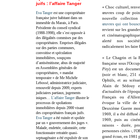
juifs : l’affaire Tanger
« Choc culturel, renve
œuvres coup de poi
Eva Tanger
est une copropriétaire
française juive habitant dans un
nouvelle collecti
immeuble du Marais, à Paris.
œuvres qui ont bousc
Présidente du conseil syndical
revient sur les grandes
(1988-1998), elle s’est opposée à
et cinématographique
des illégalités commises par des
alerté nos sociét
copropriétaires. Emprises illégales
radicalement les faire
sur des parties communes,
convoitise et spéculation
« Le Chagrin et la P
immobilières, soupçons
d’antisémitisme, abus de majorité
française sous l'Occup
en Assemblées générales de
Pity
) est un documen
copropriétaires, « mandat
(noir et blanc, 251 
temporaire » de Me Michèle
Ophüls, et au scénar
Lebossé, administratrice judiciaire,
Alain de Sédouy et
renouvelé depuis 2009, experts
d'actualités de l'époq
judiciaires partiaux, jugements
Français ou d'Allem
iniques…
L’affaire Tanger
illustre le
évoque la ville de 
processus de spoliations
immobilières depuis 2000 visant
Deuxième Guerre mon
des copropriétaires français juifs.
1969, il a été diffusé
Eva Tanger
a été ruinée et spoliée
1969, puis au ciné
par un « gouvernement des juges ».
raisons - durée, pro
Malade, endettée, calomniée, cette
personnes citées -, l'OR
fonctionnaire retraitée quasi-
grand écran, en 1981 p
septuagénaire a été expulsée de son