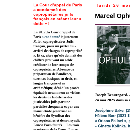
La Cour d’appel de Paris
lundi 26 ma
a condamné des
copropriétaires juifs
Marcel Ophü
français en créant leur «
dette » !
En 2017, la Cour d’appel de
Paris
a condamné
injustement
M. B., copropriétaires Juifs
français, pour un prétendu «
arriéré de charges de copropriété
». Et ce, alors qu’elle donnait des
chiffres prouvant un solde
créditeur de leur compte de
copropriétaires. Absence de
préparation de l’audience,
carences basiques en droit, en
langue française et en
arithmétique, déni d’un procès
équitable notamment en violant
Joseph Beauregard. 
les droits de la défense des
24 mai 2025 dans sa 
justiciables juifs par une
partialité choquante et par une
Joséphine Baker (1
mansuétude généreuse au
Hélène Berr (1921-1
bénéfice du Syndicat des
copropriétaires et de son syndic
« Oriana Fallaci »,
Foncia Paris fautifs… Les trois
« Ginette Kolinka. 
magistrats de la Cour - Laure