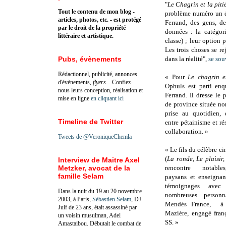
"
Le Chagrin et la piti
Tout le contenu de mon blog -
problème numéro un ét
articles, photos, etc. - est protégé
Ferrand, des gens, de
par le droit de la propriété
données : la catégori
littéraire et artistique.
classe) ; leur option 
Les trois choses se r
Pubs, évènements
dans la réalité",
se sou
Rédactionnel, publicité, annonces
« Pour
Le chagrin et
d'évènements,
flyers
... Confiez-
Ophuls est parti enq
nous leurs conception, réalisation et
Ferrand. Il dresse le p
mise en ligne
en cliquant ici
de province située no
prise au quotidien,
Timeline de Twitter
entre pétainisme et rés
collaboration. »
Tweets de @VeroniqueChemla
« Le fils du célèbre 
(
La ronde, Le plaisir
Interview de Maitre Axel
Metzker, avocat de la
rencontre notable
famille Selam
paysans et enseignant
témoignages ave
Dans la nuit du 19 au 20 novembre
nombreuses personna
2003, à Paris,
Sébastien Selam
, DJ
Mendès France, à 
Juif de 23 ans, était assassiné par
Mazière, engagé fran
un voisin musulman, Adel
SS. »
Amastaibou. Débutait le combat de