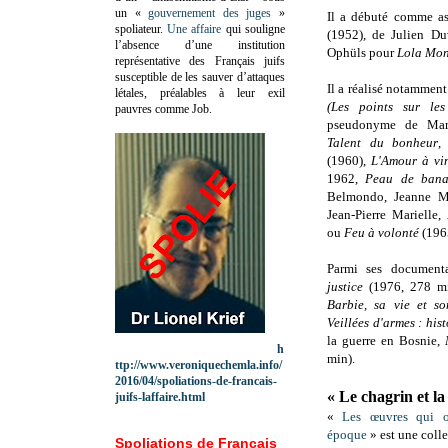
un «
gouvernement des juges
»
Il a débuté comme as
spoliateur.
Une affaire
qui souligne
(1952), de Julien D
l’absence d’une institution
Ophüls pour
Lola Mon
représentative des Français juifs
susceptible de les sauver d’attaques
Il a réalisé notammen
létales, préalables à leur exil
(Les points sur le
pauvres comme Job.
pseudonyme de Mar
Talent du bonheur
,
(1960),
L'Amour à vi
1962,
Peau de ban
Belmondo, Jeanne Mo
Jean-Pierre Marielle,
ou
Feu à volonté
(1965
Parmi ses document
justice
(1976, 278 m
Barbie, sa vie et s
Veillées d'armes : his
la guerre en Bosnie,
h
min).
ttp://www.veroniquechemla.info/
2016/04/spoliations-de-francais-
« Le chagrin et l
juifs-laffaire.html
«
Les œuvres qui o
époque
» est une coll
Spoliations de Français