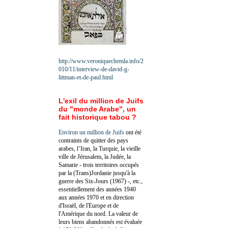
http://www.veroniquechemla.info/2
010/11/interview-de-david-g-
littman-et-de-paul.html
L'exil du million de Juifs
du "monde Arabe", un
fait historique tabou ?
Environ un million de Juifs
ont été
contraints de quitter des pays
arabes, l’Iran, la Turquie, la vieille
ville de Jérusalem, la Judée, la
Samarie - trois territoires occupés
par la (Trans)Jordanie jusqu'à la
guerre des Six-Jours (1967) -, etc.,
essentiellement des années 1940
aux années 1970 et en direction
d'Israël, de l'Europe et de
l'Amérique du nord. La valeur de
leurs biens abandonnés est évaluée