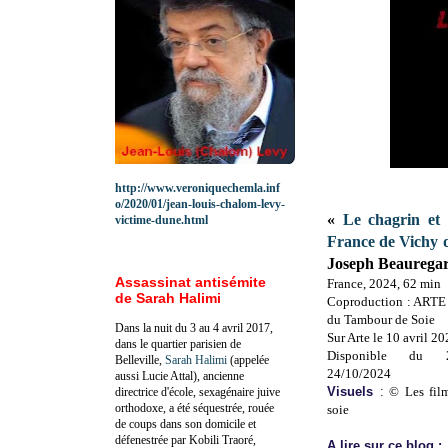
http://www.veroniquechemla.inf
o/2020/01/jean-louis-chalom-levy-
«
Le chagrin et 
victime-dune.html
France de Vichy 
Joseph Beaurega
Assassinat antisémite
France, 2024, 62 min
de Sarah Halimi
Coproduction : ARTE 
du Tambour de Soie
Dans la nuit du 3 au 4 avril 2017,
Sur Arte le 10 avril 2
dans le quartier parisien de
Disponible du 
Belleville,
Sarah Halimi
(appelée
24/10/2024
aussi Lucie Attal), ancienne
Visuels
:
© Les fil
directrice d'école, sexagénaire juive
orthodoxe, a été séquestrée, rouée
soie
de coups dans son domicile et
défenestrée par Kobili Traoré,
A lire sur ce blog :