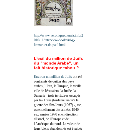
http://www.veroniquechemla.info/2
010/11/interview-de-david-g-
littman-et-de-paul.html
L'exil du million de Juifs
du "monde Arabe", un
fait historique tabou ?
Environ un million de Juifs
ont été
contraints de quitter des pays
arabes, l’Iran, la Turquie, la vieille
ville de Jérusalem, la Judée, la
Samarie - trois territoires occupés
par la (Trans)Jordanie jusqu'à la
guerre des Six-Jours (1967) -, etc.,
essentiellement des années 1940
aux années 1970 et en direction
d'Israël, de l'Europe et de
l'Amérique du nord. La valeur de
leurs biens abandonnés est évaluée