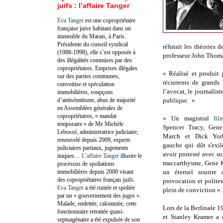
juifs : l’affaire Tanger
Eva Tanger
est une copropriétaire
française juive habitant dans un
immeuble du Marais, à Paris.
Présidente du conseil syndical
réfutait les théories
(1988-1998), elle s’est opposée à
professeur John Thom
des illégalités commises par des
copropriétaires. Emprises illégales
« Réalisé et produit 
sur des parties communes,
récurrents de grands 
convoitise et spéculation
l’avocat, le journalist
immobilières, soupçons
d’antisémitisme, abus de majorité
publique.
»
en Assemblées générales de
copropriétaires, « mandat
« Un magistral
fil
temporaire » de Me Michèle
Spencer Tracy, Gene
Lebossé, administratrice judiciaire,
March et Dick Yo
renouvelé depuis 2009, experts
gauche qui dût s'exi
judiciaires partiaux, jugements
avoir protesté avec s
iniques…
L’affaire Tanger
illustre le
maccarthysme, Gene K
processus de spoliations
immobilières depuis 2000 visant
un éternel sourire 
des copropriétaires français juifs.
provocation et polite
Eva Tanger
a été ruinée et spoliée
plein de conviction »
par un « gouvernement des juges ».
Malade, endettée, calomniée, cette
Lors de la Berlinale 1
fonctionnaire retraitée quasi-
et Stanley Kramer a 
septuagénaire a été expulsée de son