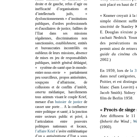
droite et de gauche, refus d’agir ou
soit placé en haut de l
inefficacité d’organisations et
d’intellectuels juifs, «
« Kramer croyait à la f
dysfonctionnements » d’institutions
simple élément suffi
publiques, d'ordres professionnels
sincérité de Stanley 
et d'auxiliaires de justice, faillites de
E. Douglas n'existe 
l’Etat dans ses missions
cachait Nedrick Young
régaliennes, discriminations non
des persécutions m
sanctionnées,
establishment
, entités
et bureaucraties incontrôlés ou
permit ainsi de retra
oublieux de leurs missions, absence
guide du cinéma che
de mises en jeu de responsabilités
2002.)
publiques, intérêt général dédaigné,
« système-de-santé-que-le-monde-
En 1959, lors de
la 
entier-nous-envie » partialement
dans neuf catégories,
peu sourcilleux, propos antisémites,
Poitier, et est distin
soupçons d’affairisme, de
blanc (Sam Leavitt) e
collusions et de conflits d’intérêt,
omerta
médiatique, harcèlements
Jacob Smith). Sidney P
tous azimuts visant le couple Krief,
film de Berlin 1958.
menace d'un
huissier de justice
de
casser une porte…
A la confluence
« Procès de singe 
entre politique et santé, à la jonction
A
rte diffusera le 1
entre secteurs public et privé, à
(
Inherit the Wind
;
We
l’articulation entre pouvoirs
politiques nationaux et locaux,
(1960).
l’affaire Krief
s’avère emblématique
d’un « antisémitisme d’Etat » sous