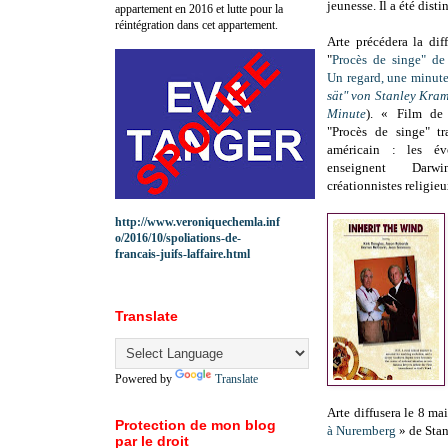
jeunesse. Il a été dis
appartement en 2016 et lutte pour la
réintégration dans cet appartement.
Arte précédera la dif
"
Procès de singe" de
Un regard, une minut
sät" von Stanley Kram
Minute
). « Film de 
"Procès de singe" tr
américain : les évo
enseignent Dar
créationnistes religie
http://www.veroniquechemla.inf
o/2016/10/spoliations-de-
francais-juifs-laffaire.html
Translate
Powered by
Translate
Arte diffusera le 8 m
Protection de mon blog
à Nuremberg
» de Stan
par le droit