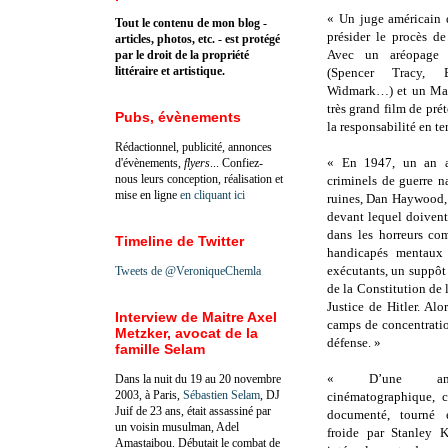
« Un juge américain
Tout le contenu de mon blog -
présider le procès de
articles, photos, etc. - est protégé
Avec un aréopage d
par le droit de la propriété
littéraire et artistique.
(Spencer Tracy, B
Widmark…) et un Maxi
très grand film de pré
Pubs, évènements
la responsabilité en te
Rédactionnel, publicité, annonces
« En 1947, un an a
d'évènements,
flyers
... Confiez-
nous leurs conception, réalisation et
criminels de guerre 
mise en ligne
en cliquant ici
ruines, Dan Haywood, u
devant lequel doivent
dans les horreurs co
Timeline de Twitter
handicapés mentaux 
exécutants, un suppôt 
Tweets de @VeroniqueChemla
de la Constitution de
Justice de Hitler. Al
Interview de Maitre Axel
camps de concentration
Metzker, avocat de la
défense. »
famille Selam
« D’une ampl
Dans la nuit du 19 au 20 novembre
2003, à Paris,
Sébastien Selam
, DJ
cinématographique, c
Juif de 23 ans, était assassiné par
documenté, tourné 
un voisin musulman, Adel
froide par Stanley K
Amastaibou. Débutait le combat de