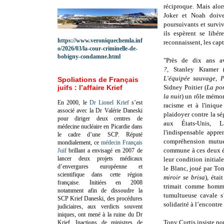
réciproque. Mais alor
Joker et Noah doive
poursuivants et survi
ils espèrent se libér
https://www.veroniquechemla.inf
reconnaissent, les cap
o/2026/03/la-cour-criminelle-de-
bobigny-condamne.html
"Près de dix ans 
?,
Stanley Kramer 
L'équipée sauvage, P
Spoliations de Français
juifs : l’affaire Krief
Sidney Poitier (
La por
la nuit
) un rôle mémor
En 2000, le
Dr Lionel Krief
s’est
racisme et à l'iniqu
associé avec la Dr Valérie Daneski
plaidoyer contre la sé
pour diriger deux centres de
aux États-Unis,
médecine nucléaire en Picardie dans
l'indispensable appre
le cadre d’une SCP.
Réputé
compréhension mutuel
mondialement, ce
médecin Français
commune à ces deux é
Juif
brillant a envisagé en 2007 de
lancer deux projets médicaux
leur condition initia
d’envergures européenne et
le Blanc, joué par Ton
scientifique dans cette région
miroir se brisa
), éta
française.
Initiées en 2008
trimait comme homm
notamment afin de dissoudre la
tumultueuse cavale s
SCP Krief Daneski, des procédures
solidarité à l’encontre
judiciaires, aux verdicts souvent
iniques, ont mené à la ruine du Dr
Tony Curtis insiste po
Krief.
Inactions de ministres de