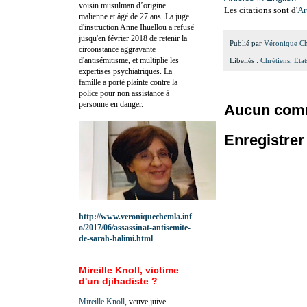
voisin musulman d’origine
Les citations sont d'
Ar
malienne et âgé de 27 ans. La juge
d'instruction Anne Ihuellou a refusé
jusqu'en février 2018 de retenir la
Publié par
Véronique C
circonstance aggravante
d'antisémitisme, et multiplie les
Libellés :
Chrétiens
,
Eta
expertises psychiatriques. La
famille a porté plainte contre la
police pour non assistance à
personne en danger.
Aucun comm
Enregistre
http://www.veroniquechemla.inf
o/2017/06/assassinat-antisemite-
de-sarah-halimi.html
Mireille Knoll, victime
d'un djihadiste ?
Mireille Knoll
, veuve juive