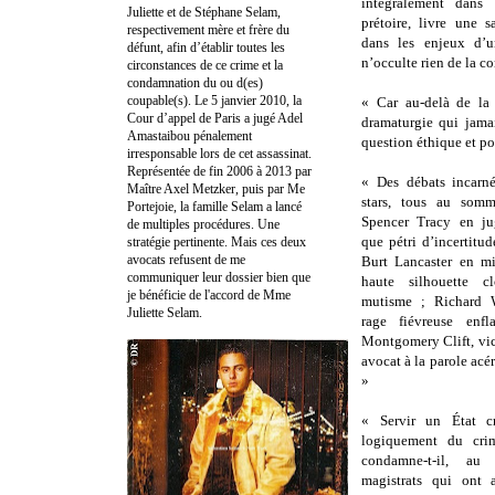
intégralement dans
Juliette et de Stéphane Selam,
prétoire, livre une s
respectivement mère et frère du
dans les enjeux d’u
défunt, afin d’établir toutes les
n’occulte rien de la c
circonstances de ce crime et la
condamnation du ou d(es)
coupable(s). Le 5 janvier 2010, la
« Car au-delà de la 
Cour d’appel de Paris a jugé Adel
dramaturgie qui jamai
Amastaibou pénalement
question éthique et po
irresponsable lors de cet assassinat.
Représentée de fin 2006 à 2013 par
« Des débats incarné
Maître Axel Metzker, puis par Me
stars, tous au somm
Portejoie, la famille Selam a lancé
Spencer Tracy en ju
de multiples procédures. Une
que pétri d’incertitud
stratégie pertinente. Mais ces deux
avocats refusent de me
Burt Lancaster en min
communiquer leur dossier bien que
haute silhouette c
je bénéficie de l'accord de Mme
mutisme ; Richard 
Juliette Selam.
rage fiévreuse enf
Montgomery Clift, vict
avocat à la parole acé
»
« Servir un État cri
logiquement du cri
condamne-t-il, au
magistrats qui ont 