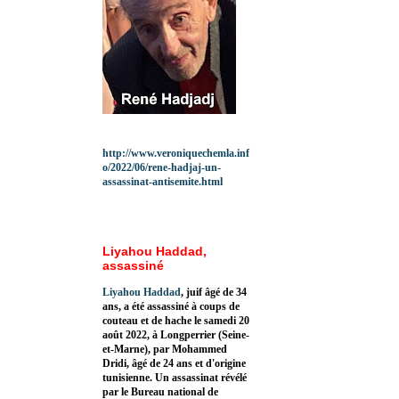
http://www.veroniquechemla.inf
o/2022/06/rene-hadjaj-un-
assassinat-antisemite.html
Liyahou Haddad,
assassiné
Liyahou Haddad
, juif âgé de 34
ans, a été assassiné à coups de
couteau et de hache le samedi 20
août 2022, à Longperrier (Seine-
et-Marne), par Mohammed
Dridi, âgé de 24 ans et d'origine
tunisienne. Un assassinat révélé
par le Bureau national de