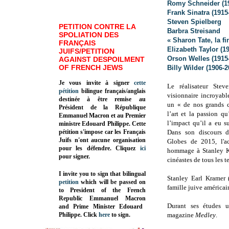
Romy Schneider (1
Frank Sinatra (1915
Steven Spielberg
PETITION CONTRE LA
Barbra Streisand
SPOLIATION DES
« Sharon Tate, la f
FRANÇAIS
Elizabeth Taylor (19
JUIFS/PETITION
Orson Welles (1915
AGAINST DESPOILMENT
OF FRENCH JEWS
Billy Wilder (1906-2
Je vous invite à signer
cette
Le réalisateur Ste
pétition
bilingue français/anglais
visionnaire incroyab
destinée à être remise au
un « de nos grands c
Président de la République
l’art et la passion qu
Emmanuel Macron et au Premier
l’impact qu’il a eu 
ministre Edouard Philippe. Cette
pétition s'impose car les Français
Dans son discours 
Juifs n'ont aucune organisation
Globes de 2015, l'a
pour les défendre. Cliquez
ici
hommage à Stanley Kr
pour signer.
cinéastes de tous les t
I invite you to sign that bilingual
Stanley Earl Kramer 
petition
which will be passed on
famille juive américai
to President of the French
Republic
Emmanuel Macron
Durant ses études un
and Prime Minister
Edouard
Philippe
.
Click
here
to sign.
magazine
Medley
.