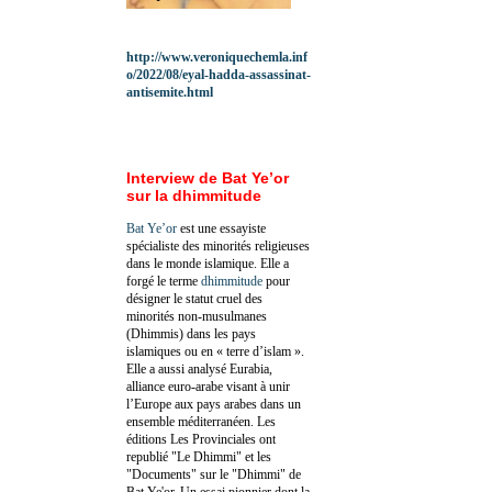
http://www.veroniquechemla.inf
o/2022/08/eyal-hadda-assassinat-
antisemite.html
Interview de Bat Ye’or
sur la dhimmitude
Bat Ye’or
est une essayiste
spécialiste des minorités religieuses
dans le monde islamique. Elle a
forgé le terme
dhimmitude
pour
désigner le statut cruel des
minorités non-musulmanes
(Dhimmis) dans les pays
islamiques ou en « terre d’islam ».
Elle a aussi analysé Eurabia,
alliance euro-arabe visant à unir
l’Europe aux pays arabes dans un
ensemble méditerranéen. Les
éditions Les Provinciales ont
republié "Le Dhimmi" et les
"Documents" sur le "Dhimmi" de
Bat Ye'or. Un essai pionnier dont la