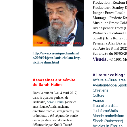
Production : Roxlom 
Producteur : Stanley 
Image : Ernest Laszlo
Montage : Frederic K
Musique : Ernest Gol
Avec Spencer Tracy (D
Widmark (le colonel T
Schell (Hans Rolfe), 
Petersen), Alan Baxter
Sur Arte les 8 mai 202
http://www.veroniquechemla.inf
Sur arte.tv du 08/05/
o/2020/01/jean-louis-chalom-levy-
Visuels
: ·© 1961 Me
victime-dune.html
A lire sur ce blog :
Assassinat antisémite
Affaire al-Dura/Israël
de Sarah Halimi
Aviation/Mode/Sport
Chrétiens
Dans la nuit du 3 au 4 avril 2017,
Culture
dans le quartier parisien de
France
Belleville,
Sarah Halimi
(appelée
Il ou elle a dit...
aussi Lucie Attal), ancienne
Judaïsme/Juifs
directrice d'école, sexagénaire juive
orthodoxe, a été séquestrée, rouée
Monde arabe/Islam
de coups dans son domicile et
Shoah (
Holocaust
)
défenestrée par Kobili Traoré,
Articles in English