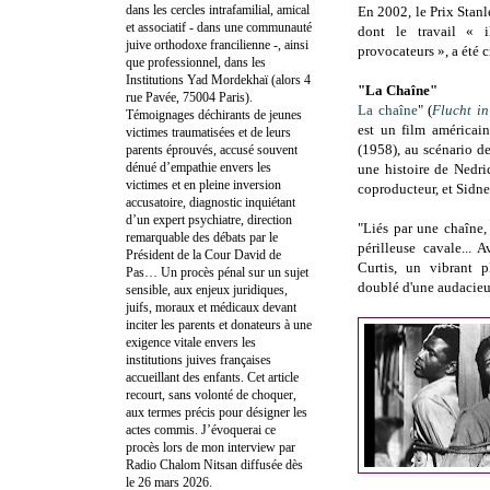
dans les cercles intrafamilial, amical
En 2002, le Prix Stanl
et associatif - dans une communauté
dont le travail « 
juive orthodoxe francilienne -, ainsi
provocateurs », a été c
que professionnel, dans les
Institutions Yad Mordekhaï (alors 4
"La Chaîne"
rue Pavée, 75004 Paris).
La chaîne
" (
Flucht in
Témoignages déchirants de jeunes
est un film américain
victimes traumatisées et de leurs
(1958), au scénario d
parents éprouvés, accusé souvent
dénué d’empathie envers les
une histoire de
Nedr
victimes et en pleine inversion
coproducteur, et Sidne
accusatoire, diagnostic inquiétant
d’un expert psychiatre, direction
"
Liés par une chaîne
remarquable des débats par le
périlleuse cavale... 
Président de la Cour David de
Curtis, un vibrant p
Pas… Un procès pénal sur un sujet
doublé d'une audacieus
sensible, aux enjeux juridiques,
juifs, moraux et médicaux devant
inciter les parents et donateurs à une
exigence vitale envers les
institutions juives françaises
accueillant des enfants. Cet article
recourt, sans volonté de choquer,
aux termes précis pour désigner les
actes commis. J’évoquerai ce
procès lors de mon interview par
Radio Chalom Nitsan diffusée dès
le 26 mars 2026.