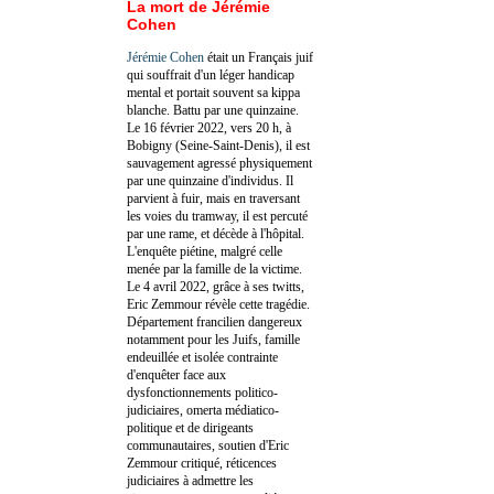
La mort de Jérémie
Cohen
Jérémie Cohen
était un Français juif
qui souffrait d'un léger handicap
mental et portait souvent sa kippa
blanche. Battu par une quinzaine.
Le 16 février 2022, vers 20 h, à
Bobigny (Seine-Saint-Denis), il est
sauvagement agressé physiquement
par une quinzaine d'individus. Il
parvient à fuir, mais en traversant
les voies du tramway, il est percuté
par une rame, et décède à l'hôpital.
L'enquête piétine, malgré celle
menée par la famille de la victime.
Le 4 avril 2022, grâce à ses twitts,
Eric Zemmour révèle cette tragédie.
Département francilien dangereux
notamment pour les Juifs, famille
endeuillée et isolée contrainte
d'enquêter face aux
dysfonctionnements politico-
judiciaires, omerta médiatico-
politique et de dirigeants
communautaires, soutien d'Eric
Zemmour critiqué, réticences
judiciaires à admettre les