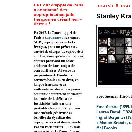
La Cour d’appel de Paris
mardi 6 mai
a condamné des
copropriétaires juifs
Stanley Kra
français en créant leur «
dette » !
En 2017, la Cour d’appel de
Paris
a condamné
injustement
M. B., copropriétaires Juifs
français, pour un prétendu «
arriéré de charges de copropriété
». Et ce, alors qu’elle donnait des
chiffres prouvant un solde
créditeur de leur compte de
copropriétaires. Absence de
préparation de l’audience,
carences basiques en droit, en
langue française et en
arithmétique, déni d’un procès
équitable notamment en violant
avec
Spencer Tracy, 
les droits de la défense des
justiciables juifs par une
Fred Astaire
(1899-
partialité choquante et par une
Lauren Bacall (1924
mansuétude généreuse au
Ingrid Bergman (19
bénéfice du Syndicat des
copropriétaires et de son syndic
« Marlon Brando, u
Foncia Paris fautifs… Les trois
Mel Brooks
magistrats de la Cour - Laure