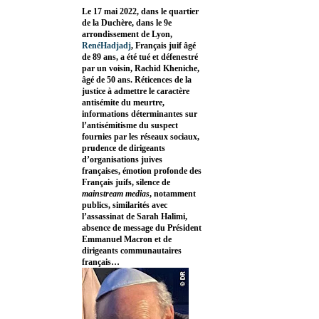
Le 17 mai 2022, dans le quartier
de la Duchère, dans le 9e
arrondissement de Lyon,
RenéHadjadj
, Français juif âgé
de 89 ans, a été tué et défenestré
par un voisin, Rachid Kheniche,
âgé de 50 ans. Réticences de la
justice à admettre le caractère
antisémite du meurtre,
informations déterminantes sur
l’antisémitisme du suspect
fournies par les réseaux sociaux,
prudence de dirigeants
d’organisations juives
françaises, émotion profonde des
Français juifs, silence de
mainstream medias
, notamment
publics, similarités avec
l’assassinat de Sarah Halimi,
absence de message du Président
Emmanuel Macron et de
dirigeants communautaires
français…