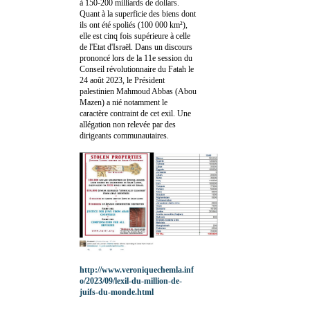
à 150-200 milliards de dollars.
Quant à la superficie des biens dont
ils ont été spoliés (100 000 km²),
elle est cinq fois supérieure à celle
de l'Etat d'Israël. Dans un discours
prononcé lors de la 11e session du
Conseil révolutionnaire du Fatah le
24 août 2023, le Président
palestinien Mahmoud Abbas (Abou
Mazen) a nié notamment le
caractère contraint de cet exil. Une
allégation non relevée par des
dirigeants communautaires.
http://www.veroniquechemla.inf
o/2023/09/lexil-du-million-de-
juifs-du-monde.html