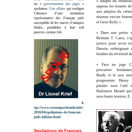
« Adapté du retentiss
un «
gouvernement des juges
»
opposa les tenants de
spoliateur.
Une affaire
qui souligne
aux adeptes du créat
l’absence d’une institution
résonne encore fortem
représentative des Français juifs
et Gene Kelly ».
susceptible de les sauver d’attaques
létales, préalables à leur exil
pauvres comme Job.
« Dans une petite vi
Bertram T. Cates, s’
justice pour avoir e
Darwin, enfreignant a
foudres du révérend d
«
Face au juge Co
procureur fondamen
Brady et le non moin
progressiste Henr
plaider sous l’œil 
Baltimore Herald qui
sous haute tension, E.
h
ttp://www.veroniquechemla.info/
2016/04/spoliations-de-francais-
juifs-laffaire.html
Spoliations de Français