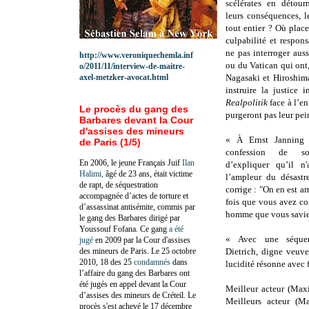
scélérates en détour
leurs conséquences, 
tout entier ? Où placer
culpabilité et respon
ne pas interroger aussi
http://www.veroniquechemla.inf
ou du Vatican qui ont,
o/2011/11/interview-de-maitre-
axel-metzker-avocat.html
Nagasaki et Hiroshima
instruire la justice
Realpolitik
face à l’en
Le procès du gang des
purgeront pas leur pei
Barbares devant la Cour
d'assises des mineurs
« À Ernst Janning t
de Paris (1/5)
confession de so
En 2006, le jeune Français Juif
Ilan
d’expliquer qu’il n
Halimi,
âgé de 23 ans, était victime
l’ampleur du désastr
de rapt, de séquestration
corrige : "On en est ar
accompagnée d’actes de torture et
fois que vous avez c
d’assassinat antisémite, commis par
homme que vous savie
le gang des Barbares dirigé par
Youssouf Fofana. Ce gang
a été
« Avec une séque
jugé
en 2009 par la Cour d'assises
des mineurs de Paris. Le 25 octobre
Dietrich, digne veuv
2010, 18 des 25
condamnés
dans
lucidité résonne avec 
l’affaire du gang des Barbares ont
été jugés en appel devant la Cour
Meilleur acteur (Maxi
d’assises des mineurs de Créteil. Le
Meilleurs acteur (M
procès s'est achevé le 17 décembre