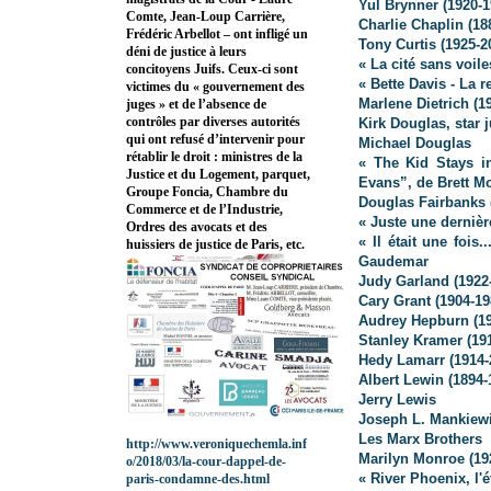
Yul Brynner (1920-1
Comte, Jean-Loup Carrière,
Charlie Chaplin (18
Frédéric Arbellot – ont infligé un
Tony Curtis (1925-2
déni de justice à leurs
« La cité sans voil
concitoyens Juifs. Ceux-ci sont
« Bette Davis - La 
victimes du « gouvernement des
Marlene Dietrich (1
juges » et de l’absence de
contrôles par diverses autorités
Kirk Douglas, star 
qui ont refusé d’intervenir pour
Michael Douglas
rétablir le droit : ministres de la
« The Kid Stays in
Justice et du Logement, parquet,
Evans”, de Brett M
Groupe Foncia, Chambre du
Douglas Fairbanks 
Commerce et de l’Industrie,
« Juste une derniè
Ordres des avocats et des
« Il était une foi
huissiers de justice de Paris, etc.
Gaudemar
Judy Garland (1922
Cary Grant (1904-19
Audrey Hepburn (19
Stanley Kramer (19
Hedy Lamarr (1914-2
Albert Lewin (1894-
Jerry Lewis
Joseph L. Mankiewi
Les Marx Brothers
http://www.veroniquechemla.inf
Marilyn Monroe (19
o/2018/03/la-cour-dappel-de-
« River Phoenix, l'é
paris-condamne-des.html