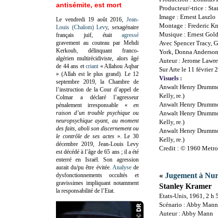
antisémite, est mort
Producteur/-trice : St
Image : Ernest Laszlo
Le vendredi 19 août 2016,
Jean-
Montage : Frederic K
Louis (Chalom) Levy
, sexagénaire
Musique : Ernest Gol
français juif, était
agressé
gravement au couteau par Mehdi
Avec Spencer Tracy, G
Kerkoub, délinquant franco-
York, Donna Anderson
algérien multirécidiviste, alors âgé
Auteur : Jerome Lawre
de 44 ans et
criant
« Allahou Aqbar
Sur Arte le 11 février 
» (Allah est le plus grand). Le 12
Visuels :
septembre 2019, la Chambre de
Anwalt Henry Drummond
l’instruction de la Cour d’appel de
Kelly, re.)
Colmar a déclaré l’agresseur
Anwalt Henry Drummon
pénalement irresponsable
«
en
raison d’un trouble psychique ou
Anwalt Henry Drummond
neuropsychique ayant, au moment
Kelly, re.)
des faits, aboli son discernement ou
Anwalt Henry Drummond
le contrôle de ses actes
»
. Le 30
Kelly, re.)
décembre 2019, Jean-Louis Levy
Credit : © 1960 Met
est décédé à l’âge de 65 ans ; il a été
enterré en Israël. Son agression
aurait du/pu être évitée.
Analyse
de
«
Jugement à Nu
dysfonctionnements occultés et
gravissimes impliquant notamment
Stanley Kramer
la responsabilité de l’Etat.
Etats-Unis, 1961, 2 h
Scénario : Abby Mann
Auteur : Abby Mann