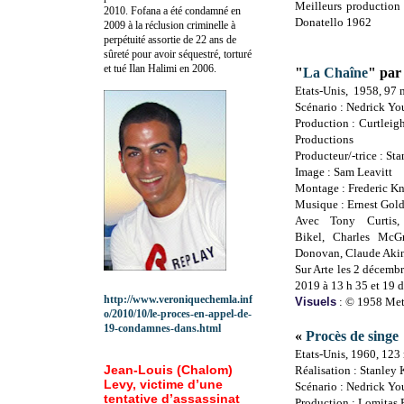
Meilleurs production 
2010.
Fofana a été c
ondamné en
Donatello 1962
2009 à la réclusion criminelle à
perpétuité assortie de 22 ans de
sûreté pour avoir séquestré, torturé
et tué Ilan Halimi en 2006.
"
La Chaîne
" pa
Etats-Unis, 1
958, 97 
Scénario :
Nedrick Yo
Production :
Curtleig
Productions
Producteur/-trice :
Sta
Image :
Sam Leavitt
Montage :
Frederic K
Musique :
Ernest Gol
Avec
Tony Curtis
Bikel,
Charles McG
Donovan,
Claude Aki
Sur Arte les 2 décemb
2019 à 13 h 35 et 19 
http://www.veroniquechemla.inf
Visuels
: © 1958 Me
o/2010/10/le-proces-en-appel-de-
19-condamnes-dans.html
«
Procès de singe
Etats-Unis, 1960, 123
Jean-Louis (Chalom)
Réalisation : Stanley
Levy, victime d’une
Scénario : Nedrick Yo
tentative d’assassinat
Production : Lomitas 