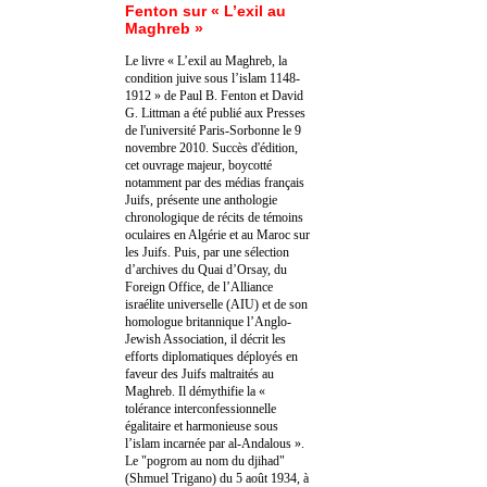
Fenton sur « L’exil au
Maghreb »
Le livre « L’exil au Maghreb, la
condition juive sous l’islam 1148-
1912 » de Paul B. Fenton et David
G. Littman a été publié aux Presses
de l'université Paris-Sorbonne le 9
novembre 2010. Succès d'édition,
cet ouvrage majeur, boycotté
notamment par des médias français
Juifs, présente une anthologie
chronologique de récits de témoins
oculaires en Algérie et au Maroc sur
les Juifs. Puis, par une sélection
d’archives du Quai d’Orsay, du
Foreign Office, de l’Alliance
israélite universelle (AIU) et de son
homologue britannique l’Anglo-
Jewish Association, il décrit les
efforts diplomatiques déployés en
faveur des Juifs maltraités au
Maghreb. Il démythifie la «
tolérance interconfessionnelle
égalitaire et harmonieuse sous
l’islam incarnée par al-Andalous ».
Le "pogrom au nom du djihad"
(Shmuel Trigano) du 5 août 1934, à