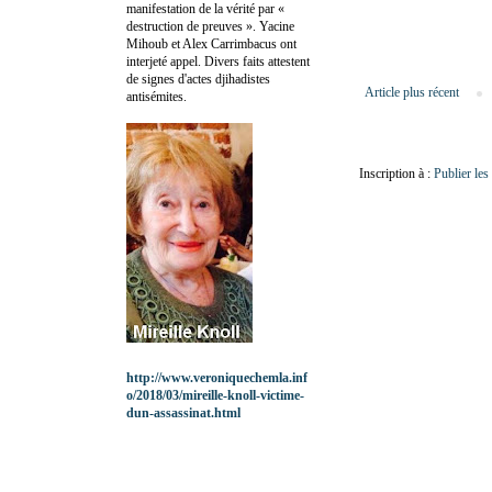
manifestation de la vérité par «
destruction de preuves ». Yacine
Mihoub et Alex Carrimbacus ont
interjeté appel. Divers faits attestent
de signes d'actes djihadistes
Article plus récent
antisémites.
Inscription à :
Publier le
http://www.veroniquechemla.inf
o/2018/03/mireille-knoll-victime-
dun-assassinat.html