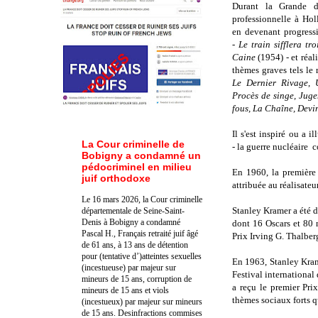
Durant la Grande d
professionnelle à Hol
en devenant progressi
-
Le train sifflera tro
Caine
(1954) - et réal
thèmes graves tels le 
Le Dernier Rivage
,
Procès de singe,
Juge
fous, La Chaîne, Devin
Il s'est inspiré ou a i
La Cour criminelle de
- la guerre nucléaire
Bobigny a condamné un
pédocriminel en milieu
En 1960, la première
juif orthodoxe
attribuée au réalisate
Le 16 mars 2026, la Cour criminelle
Stanley Kramer a été 
départementale de Seine-Saint-
Denis à Bobigny a condamné
dont 16 Oscars et 80 
Pascal H., Français retraité juif âgé
Prix Irving G. Thalber
de 61 ans, à 13 ans de détention
pour (tentative d’)atteintes sexuelles
En 1963, Stanley Kram
(incestueuse) par majeur sur
Festival international
mineurs de 15 ans, corruption de
a reçu le premier Pr
mineurs de 15 ans et viols
thèmes sociaux forts q
(incestueux) par majeur sur mineurs
de 15 ans. Des
infractions commises