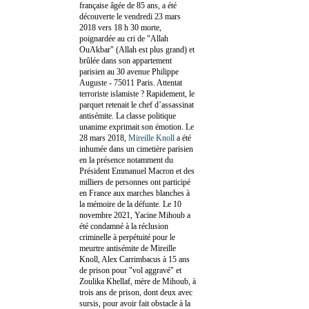
française âgée de 85 ans, a été
découverte le vendredi 23 mars
2018 vers 18 h 30 morte,
poignardée au cri de "Allah
OuAkbar" (Allah est plus grand) et
brûlée dans son appartement
parisien au 30 avenue Philippe
Auguste - 75011 Paris. Attentat
terroriste islamiste ? Rapidement, le
parquet retenait le chef d’assassinat
antisémite. La classe politique
unanime exprimait son émotion. Le
28 mars 2018,
Mireille Knoll
a été
inhumée dans un cimetière parisien
en la présence notamment du
Président Emmanuel Macron et des
milliers de personnes ont participé
en France aux marches blanches à
la mémoire de la défunte. Le 10
novembre 2021, Yacine Mihoub a
été condamné à la réclusion
criminelle à perpétuité pour le
meurtre antisémite de Mireille
Knoll, Alex Carrimbacus à 15 ans
de prison pour "vol aggravé" et
Zoulika Khellaf, mère de Mihoub, à
trois ans de prison, dont deux avec
sursis, pour avoir fait obstacle à la