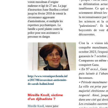
voisin musulman d’origine
sa délimitation actue
malienne et âgé de 27 ans. La juge
israélienne. Ce qui o
d'instruction Anne Ihuellou a refusé
sciemment détruit les 
jusqu'en février 2018 de retenir la
la reconnaissance par
circonstance aggravante
d'antisémitisme, et multiplie les
les sciences et la 
expertises psychiatriques. La
"palestiniens". Et 
famille a porté plainte contre la
boycottés de voir de
police pour non assistance à
découvertes.
personne en danger.
C'est la « vision isl
conquête musulmane, 
octobre 2023, l'exposit
gazaouis le 7 octobre 
Comparons un même évè
conquiert Gaza.
«
En 97 av.n.è., Gaza
puis laissée à l’aba
http://www.veroniquechemla.inf
Inconnues.
o/2017/06/assassinat-antisemite-
«
Période musulmane
de-sarah-halimi.html
La ville est prise pa
majorité chrétienne e
Mireille Knoll, victime
respecté. Ainsi, jus
d'un djihadiste ?
dans une cité qui dev
Les croisades ouvrent
Mireille Knoll
, veuve juive