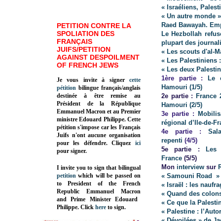
« Israéliens, Pales
« Un autre monde »
Raed Bawayah. Emp
PETITION CONTRE LA
SPOLIATION DES
Le Hezbollah refus
FRANÇAIS
plupart des journali
JUIFS/PETITION
« Les scouts d'al-
AGAINST DESPOILMENT
« Les Palestiniens :
OF FRENCH JEWS
« Les deux Palestin
1ère partie :
Le 
Je vous invite à signer
cette
Hamouri (1/5)
pétition
bilingue français/anglais
destinée à être remise au
2e partie :
France 2
Président de la République
Hamouri (2/5)
Emmanuel Macron et au Premier
3e partie :
Mobilis
ministre Edouard Philippe. Cette
régional d’Ile-de-Fr
pétition s'impose car les Français
4e partie :
Sal
Juifs n'ont aucune organisation
repenti
(4/5)
pour les défendre. Cliquez
ici
5e partie :
Les
pour signer.
France
(5/5)
Mon
interview
sur
I invite you to sign that bilingual
petition
which will be passed on
« Samouni Road » 
to President of the French
« Israël : les naufr
Republic
Emmanuel Macron
« Quand des colons 
and Prime Minister
Edouard
« Ce que la Palesti
Philippe
.
Click
here
to sign.
« Palestine : l’Auto
« Dévoilées » de J