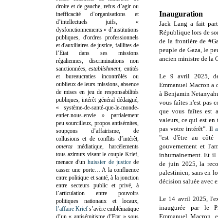
droite et de gauche, refus d’agir ou
Inauguration
inefficacité d’organisations et
d’intellectuels juifs, «
Jack Lang a fait par
dysfonctionnements » d’institutions
République lors de s
publiques, d'ordres professionnels
de la frontière de #G
et d'auxiliaires de justice, faillites de
peuple de Gaza, le peu
l’Etat dans ses missions
ancien ministre de la 
régaliennes, discriminations non
sanctionnées,
establishment
, entités
Le 9 avril 2025, de
et bureaucraties incontrôlés ou
oublieux de leurs missions, absence
Emmanuel Macron
a 
de mises en jeu de responsabilités
à Benjamin Netanyahu
publiques, intérêt général dédaigné,
vous faîtes n'est pas 
« système-de-santé-que-le-monde-
que vous faîtes est 
entier-nous-envie » partialement
valeurs, ce qui est en 
peu sourcilleux, propos antisémites,
pas votre intérêt". Il
a
soupçons d’affairisme, de
"est d'être au côté
collusions et de conflits d’intérêt,
gouvernement et l'ar
omerta
médiatique, harcèlements
tous azimuts visant le couple Krief,
inhumainement. Et il 
menace d'un
huissier de justice
de
de juin 2025, la reco
casser une porte…
A la confluence
palestinien, sans en lo
entre politique et santé, à la jonction
décision saluée avec e
entre secteurs public et privé, à
l’articulation entre pouvoirs
Le 14 avril 2025, l'e
politiques nationaux et locaux,
inaugurée par le P
l’affaire Krief
s’avère emblématique
Emmanuel Macron, en
d’un « antisémitisme d’Etat » sous