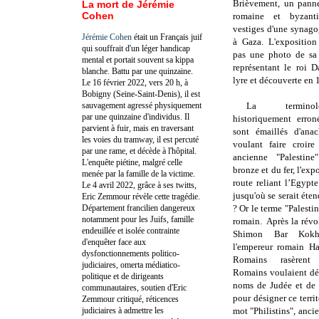
Brièvement, un panne
La mort de Jérémie
Cohen
romaine et byzant
vestiges d'une synago
Jérémie Cohen
était un Français juif
à Gaza. L'expositio
qui souffrait d'un léger handicap
pas une photo de sa
mental et portait souvent sa kippa
représentant le roi 
blanche. Battu par une quinzaine.
lyre et découverte en 
Le 16 février 2022, vers 20 h, à
Bobigny (Seine-Saint-Denis), il est
sauvagement agressé physiquement
La terminol
par une quinzaine d'individus. Il
historiquement erro
parvient à fuir, mais en traversant
sont émaillés
d'anach
les voies du tramway, il est percuté
voulant faire croire
par une rame, et décède à l'hôpital.
ancienne "Palestin
L'enquête piétine, malgré celle
bronze et du fer, l'exp
menée par la famille de la victime.
route reliant l’Egypte
Le 4 avril 2022, grâce à ses twitts,
jusqu'où se serait éten
Eric Zemmour révèle cette tragédie.
Département francilien dangereux
? Or le terme "Palestin
notamment pour les Juifs, famille
romain. Après la révol
endeuillée et isolée contrainte
Shimon Bar Kokh
d'enquêter face aux
l'empereur romain H
dysfonctionnements politico-
Romains rasèrent
judiciaires, omerta médiatico-
Romains voulaient dét
politique et de dirigeants
noms de Judée et de J
communautaires, soutien d'Eric
pour désigner ce territ
Zemmour critiqué, réticences
judiciaires à admettre les
mot "Philistins", anci