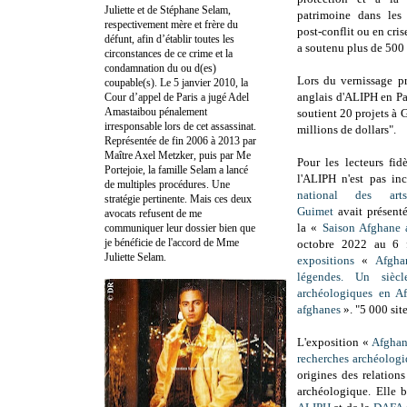
Juliette et de Stéphane Selam,
patrimoine dans les 
respectivement mère et frère du
post-conflit ou en cris
défunt, afin d’établir toutes les
a soutenu plus de 500 
circonstances de ce crime et la
condamnation du ou d(es)
Lors du vernissage p
coupable(s). Le 5 janvier 2010, la
anglais d'ALIPH en Pa
Cour d’appel de Paris a jugé Adel
Amastaibou pénalement
soutient 20 projets à 
irresponsable lors de cet assassinat.
millions de dollars".
Représentée de fin 2006 à 2013 par
Maître Axel Metzker, puis par Me
Pour les lecteurs fi
Portejoie, la famille Selam a lancé
l'ALIPH n'est pas i
de multiples procédures. Une
national des art
stratégie pertinente. Mais ces deux
Guimet
avait présenté
avocats refusent de me
la «
Saison Afghan
communiquer leur dossier bien que
je bénéficie de l'accord de Mme
octobre 2022 au 6 f
Juliette Selam.
expositions
«
Afgha
légendes.
Un siècl
archéologiques en Af
afghanes
». "5 000 site
L'exposition «
Afghan
recherches archéologi
origines des relation
archéologique. Elle 