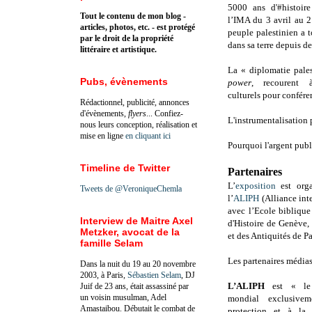
5000 ans d'#histoir
Tout le contenu de mon blog -
l’IMA du 3 avril au 
articles, photos, etc. - est protégé
peuple palestinien a t
par le droit de la propriété
dans sa terre depuis de
littéraire et artistique.
La « diplomatie pale
Pubs, évènements
power
, recourent 
culturels pour conférer
Rédactionnel, publicité, annonces
d'évènements,
flyers
... Confiez-
L'instrumentalisation 
nous leurs conception, réalisation et
mise en ligne
en cliquant ici
Pourquoi l'argent publi
Timeline de Twitter
Partenaires
L’
exposition
est orga
Tweets de @VeroniqueChemla
l’
ALIPH
(Alliance inte
avec l’Ecole biblique
Interview de Maitre Axel
d'Histoire de Genève,
Metzker, avocat de la
et des Antiquités de Pa
famille Selam
Les partenaires média
Dans la nuit du 19 au 20 novembre
2003, à Paris,
Sébastien Selam
, DJ
L’ALIPH
est « le
Juif de 23 ans, était assassiné par
un voisin musulman, Adel
mondial exclusive
Amastaibou. Débutait le combat de
protection et à la 