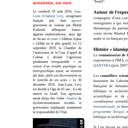
"Israël".
antisémite, est mort
Le vendredi 19 août 2016,
Jean-
Autour de l’expos
Louis (Chalom) Levy
, sexagénaire
compagnie d’une conf
français juif, était
agressé
enseignants à qui son
gravement au couteau par Mehdi
thématique du patrim
Kerkoub, délinquant franco-
conte invite Khaled 
algérien multirécidiviste, alors âgé
arabe et en français po
de 44 ans et
criant
« Allahou Aqbar
» (Allah est le plus grand). Le 12
septembre 2019, la Chambre de
Histoire
« islamiq
l’instruction de la Cour d’appel de
Le
commissariat de l
Colmar a déclaré l’agresseur
expositions à l'IMA, c
pénalement irresponsable
«
en
QANTARA
(juin 2007
raison d’un trouble psychique ou
neuropsychique ayant, au moment
des faits, aboli son discernement ou
Les
conseillers scient
le contrôle de ses actes
»
. Le 30
honoraire du Laborat
décembre 2019, Jean-Louis Levy
française de Jérusal
est décédé à l’âge de 65 ans ; il a été
biblique et archéol
enterré en Israël. Son agression
scientifique et de
aurait du/pu être évitée.
Analyse
de
coordinateur scient
dysfonctionnements occultés et
Internationale
, et dir
gravissimes impliquant notamment
programme Intiqal
, 
la responsabilité de l’Etat.
biblique et archéologi
Si l’on devait ne ret