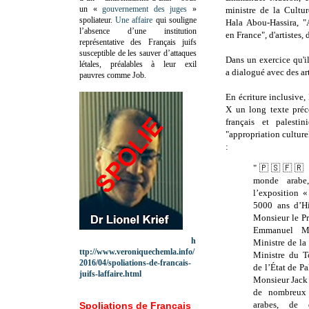
un «
gouvernement des juges
»
ministre de la Cultu
spoliateur.
Une affaire
qui souligne
Hala Abou-Hassira, "
l’absence d’une institution
en France", d'artistes, d
représentative des Français juifs
susceptible de les sauver d’attaques
Dans un exercice qu'il
létales, préalables à leur exil
a dialogué avec des art
pauvres comme Job.
En écriture inclusive
X un long texte préc
français et palestin
"appropriation culture
:
"🇵🇸🇫🇷 Hie
monde arabe
l’exposition 
5000 ans d’Hi
Monsieur le Pr
Emmanuel M
h
Ministre de la
ttp://www.veroniquechemla.info/
Ministre du T
2016/04/spoliations-de-francais-
de l’État de P
juifs-laffaire.html
Monsieur Jack 
de nombreux
arabes, de 
Spoliations de Français