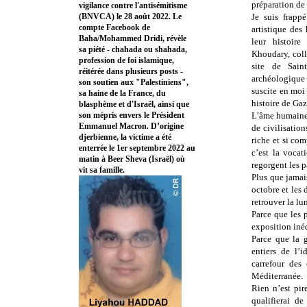
préparation de 
vigilance contre l'antisémitisme
(BNVCA) le 28 août 2022. Le
Je suis frappé
compte Facebook de
artistique des
Baha/Mohammed Dridi, révèle
leur histoir
sa piété - chahada ou shahada,
Khoudary, coll
profession de foi islamique,
site de Sain
réitérée dans plusieurs posts -
archéologique 
son soutien aux "Palestiniens",
suscite en moi
sa haine de la France, du
histoire de Ga
blasphème et d'Israël, ainsi que
son mépris envers le Président
L’âme humaine 
Emmanuel Macron. D’origine
de civilisation
djerbienne, la victime a été
riche et si com
enterrée le 1er septembre 2022 au
c’est la vocat
matin à Beer Sheva (Israël) où
regorgent les p
vit sa famille.
Plus que jamai
octobre et les 
retrouver la lu
Parce que les 
exposition inéd
Parce que la g
entiers de l’i
carrefour des 
Méditerranée.
Rien n’est pir
qualifierai d