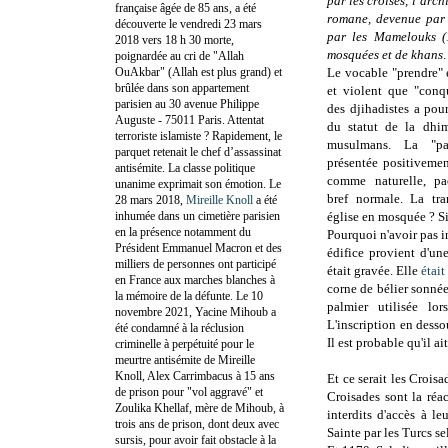
par les croisés, l’arc
française âgée de 85 ans, a été
romane, devenue par 
découverte le vendredi 23 mars
par les Mamelouks (1
2018 vers 18 h 30 morte,
mosquées et de khans
.
poignardée au cri de "Allah
OuAkbar" (Allah est plus grand) et
Le vocable "prendre" 
brûlée dans son appartement
et violent que "conqu
parisien au 30 avenue Philippe
des djihadistes a pour
Auguste - 75011 Paris. Attentat
du statut de la dhi
terroriste islamiste ? Rapidement, le
musulmans. La "pa
parquet retenait le chef d’assassinat
présentée positivement
antisémite. La classe politique
comme naturelle, pac
unanime exprimait son émotion. Le
bref normale. La tra
28 mars 2018,
Mireille Knoll
a été
inhumée dans un cimetière parisien
église en mosquée ? S
en la présence notamment du
Pourquoi n'avoir pas 
Président Emmanuel Macron et des
édifice provient d'u
milliers de personnes ont participé
était gravée. Elle
était
en France aux marches blanches à
corne de bélier sonné
la mémoire de la défunte. Le 10
palmier utilisée lo
novembre 2021, Yacine Mihoub a
L'inscription en desso
été condamné à la réclusion
Il est probable qu'il ai
criminelle à perpétuité pour le
meurtre antisémite de Mireille
Knoll, Alex Carrimbacus à 15 ans
Et ce serait les Crois
de prison pour "vol aggravé" et
Croisades sont la réa
Zoulika Khellaf, mère de Mihoub, à
interdits d'accès à le
trois ans de prison, dont deux avec
Sainte par les Turcs s
sursis, pour avoir fait obstacle à la