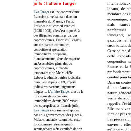
juifs : l’affaire Tanger
internationaux
locaux, de rep
Eva Tanger
est une copropriétaire
membres des c
française juive habitant dans un
économique, as
immeuble du Marais, à Paris.
mais surto
Présidente du conseil syndical
nombreuses P
(1988-1998), elle s’est opposée à
témoigner, a
des illégalités commises par des
copropriétaires. Emprises illégales
gazaouis, et i
sur des parties communes,
cœur battant de
convoitise et spéculation
Cette soirée, d
immobilières, soupçons
cette exposit
d’antisémitisme, abus de majorité
coopération s
en Assemblées générales de
France et la P
copropriétaires, « mandat
profondément
temporaire » de Me Michèle
combat pour la 
Lebossé, administratrice judiciaire,
renouvelé depuis 2009, experts
Dans un context
judiciaires partiaux, jugements
d’un anéantiss
iniques…
L’affaire Tanger
illustre le
nature génocid
processus de spoliations
vérité, de reco
immobilières depuis 2000 visant
rappelle l’évid
des copropriétaires français juifs.
Elle est vivant
Eva Tanger
a été ruinée et spoliée
forte de plus d
par un « gouvernement des juges ».
Les pièces arc
Malade, endettée, calomniée, cette
fonctionnaire retraitée quasi-
œuvres : elle
septuagénaire a été expulsée de son
millénaire, d’u