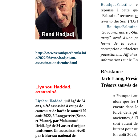
BoutiquePalestine
e
réponse à cette qu
"Palestine" recouvre
t
river to the Sea" ("Du 
BoutiquePalestine
"
Savourez notre T-Shi
army" orné d'une pa
forme de la carte
conception audacieuse
http://www.veroniquechemla.inf
palestiniens. Affichez
o/2022/06/rene-hadjaj-un-
informations sur le T-
assassinat-antisemite.html
Résistance
Jack Lang, Présid
Trésors sauvés de 
Liyahou Haddad,
assassiné
« Pourquoi auj
Liyahou Haddad
, juif âgé de 34
alors que les
ans, a été assassiné à coups de
encore dans le
couteau et de hache le samedi 20
forcé, de la p
août 2022, à Longperrier (Seine-
anciennes, à l’
et-Marne), par Mohammed
sont autant de
Dridi, âgé de 24 ans et d'origine
luttent pour su
tunisienne. Un assassinat révélé
En août 2023, 
par le Bureau national de