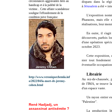
circonstances aggravantes liées au
disparu dans la ré
handicap et à la judéité de la
à
Jérusalem
a été « int
victime... Cette affaire scandaleuse
souligne l'effondrement de la
L'exposition nomm
condition juive française.
Pharaons, mais elle 
réalisations, leur monna
En outre, il s'agi
découverts, parfois l
d'une opération spécia
octobre 2023.
Cette exposition, 
nier tout fondement 
éventuelle occupation 
Librairie
http://www.veroniquechemla.inf
Au rez-de-chaussée, p
o/2022/04/la-mort-de-jeremy-
de l'IMA, se trouve la
cohen.html
d'un espace vaste.
Un rayon entier es
"Palestine".
René Hadjadj, un
assassinat antisémite ?
La production lit