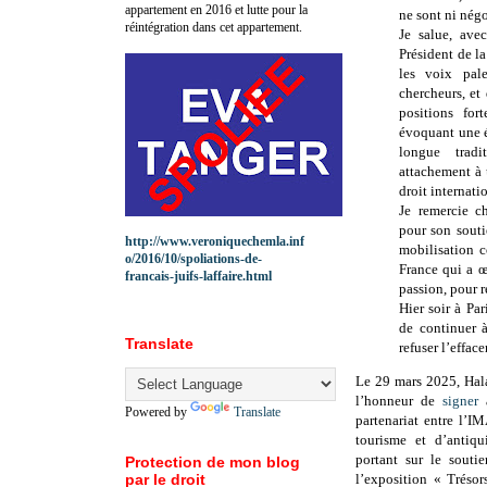
appartement en 2016 et lutte pour la
ne sont ni négo
réintégration dans cet appartement.
Je salue, ave
Président de la
les voix pale
chercheurs, et
positions for
évoquant une éc
longue tradi
attachement à 
droit internati
Je remercie c
pour son souti
http://www.veroniquechemla.inf
mobilisation c
o/2016/10/spoliations-de-
France qui a 
francais-juifs-laffaire.html
passion, pour 
Hier soir à Par
de continuer à
Translate
refuser l’effac
Le 29 mars 2025, Hal
l’honneur de
signer
a
Powered by
Translate
partenariat entre l’I
tourisme et d’antiqu
portant sur le souti
Protection de mon blog
par le droit
l’exposition « Tréso