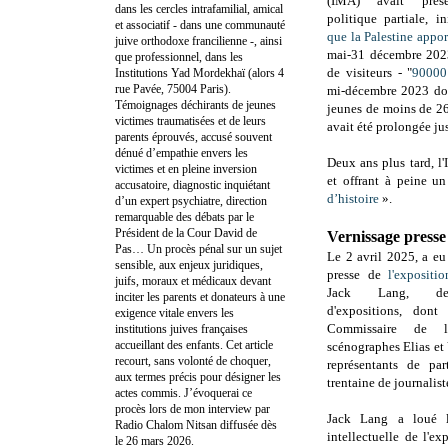
(IMA) avait présen
dans les cercles intrafamilial, amical
politique partiale, i
et associatif - dans une communauté
que la Palestine appo
juive orthodoxe francilienne -, ainsi
mai-31 décembre 2023
que professionnel, dans les
de visiteurs - "
90000
Institutions Yad Mordekhaï (alors 4
rue Pavée, 75004 Paris).
mi-décembre 2023 do
Témoignages déchirants de jeunes
jeunes de moins de 26
victimes traumatisées et de leurs
avait été prolongée jus
parents éprouvés, accusé souvent
dénué d’empathie envers les
Deux ans plus tard, l
victimes et en pleine inversion
et offrant à peine un
accusatoire, diagnostic inquiétant
d’histoire
».
d’un expert psychiatre, direction
remarquable des débats par le
Président de la Cour David de
Vernissage presse
Pas… Un procès pénal sur un sujet
Le 2 avril 2025, a eu
sensible, aux enjeux juridiques,
presse de
l'expositio
juifs, moraux et médicaux devant
Jack Lang, de 
inciter les parents et donateurs à une
d'expositions, dont
exigence vitale envers les
Commissaire de l’
institutions juives françaises
accueillant des enfants. Cet article
scénographes Elias et
recourt, sans volonté de choquer,
représentants de par
aux termes précis pour désigner les
trentaine de journalist
actes commis. J’évoquerai ce
procès lors de mon interview par
Jack Lang a loué l
Radio Chalom Nitsan diffusée dès
intellectuelle de l'e
le 26 mars 2026.