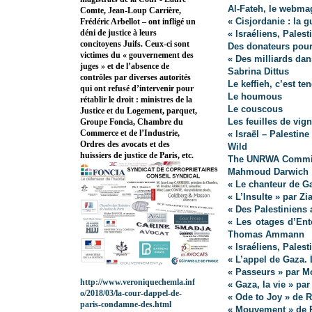
Al-Fateh, le webma
Comte, Jean-Loup Carrière,
« Cisjordanie : la g
Frédéric Arbellot – ont infligé un
déni de justice à leurs
« Israéliens, Pales
concitoyens Juifs. Ceux-ci sont
Des donateurs pour
victimes du « gouvernement des
« Des milliards dan
juges » et de l’absence de
Sabrina Dittus
contrôles par diverses autorités
Le keffieh, c’est te
qui ont refusé d’intervenir pour
Le houmous
rétablir le droit : ministres de la
Le couscous
Justice et du Logement, parquet,
Les feuilles de vign
Groupe Foncia, Chambre du
Commerce et de l’Industrie,
« Israël – Palestin
Ordres des avocats et des
Wild
huissiers de justice de Paris, etc.
The UNRWA Commiss
Mahmoud Darwich
« Le chanteur de G
« L’Insulte » par Zi
« Des Palestiniens 
« Les otages d’Ent
Thomas Ammann
« Israéliens, Pales
« L’appel de Gaza. 
« Passeurs » par 
http://www.veroniquechemla.inf
« Gaza, la vie » pa
o/2018/03/la-cour-dappel-de-
« Ode to Joy » de 
paris-condamne-des.html
« Mouvement » de 