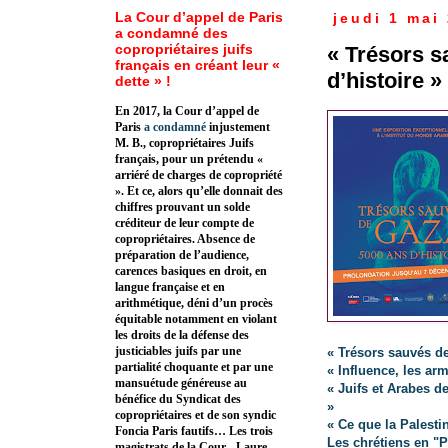
La Cour d’appel de Paris
jeudi 1 mai
a condamné des
copropriétaires juifs
« Trésors s
français en créant leur «
d’histoire »
dette » !
En 2017, la Cour d’appel de
Paris
a condamné
injustement
M. B., copropriétaires Juifs
français, pour un prétendu «
arriéré de charges de copropriété
». Et ce, alors qu’elle donnait des
chiffres prouvant un solde
créditeur de leur compte de
copropriétaires. Absence de
préparation de l’audience,
carences basiques en droit, en
langue française et en
arithmétique, déni d’un procès
équitable notamment en violant
les droits de la défense des
justiciables juifs par une
« Trésors sauvés de
partialité choquante et par une
« Influence, les ar
mansuétude généreuse au
« Juifs et Arabes d
bénéfice du Syndicat des
»
copropriétaires et de son syndic
« Ce que la Palest
Foncia Paris fautifs… Les trois
Les chrétiens en "P
magistrats de la Cour - Laure