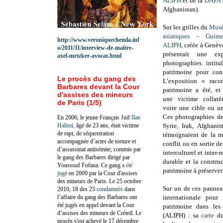
ALIPH
et de la
DAFA
Afghanistan).
Sur les grilles du
Musé
asiatiques – Guime
http://www.veroniquechemla.inf
ALIPH
, créée à Genèv
o/2011/11/interview-de-maitre-
présentait une e
axel-metzker-avocat.html
photographies intitu
patrimoine pour cons
Le procès du gang des
L’exposition « raco
Barbares devant la Cour
patrimoine a été, et 
d'assises des mineurs
une victime collatér
de Paris (1/5)
voire une cible ou u
Ces photographies de
En 2006, le jeune Français Juif
Ilan
Halimi,
âgé de 23 ans, était victime
Syrie, Irak, Afghani
de rapt, de séquestration
témoignaient de la m
accompagnée d’actes de torture et
conflit ou en sortie de
d’assassinat antisémite, commis par
interculturel et inter
le gang des Barbares dirigé par
durable et la constru
Youssouf Fofana. Ce gang
a été
patrimoine à préserve
jugé
en 2009 par la Cour d'assises
des mineurs de Paris. Le 25 octobre
Sur un de ces pannea
2010, 18 des 25
condamnés
dans
l’affaire du gang des Barbares ont
internationale pour
été jugés en appel devant la Cour
patrimoine dans les
d’assises des mineurs de Créteil. Le
(ALIPH) : sa
carte
du
procès s'est achevé le 17 décembre