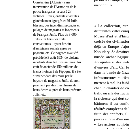
Constantine (Algérie), sans
méconnu. »
intervention de l'Armée ou de la
police françaises, a causé 27
victimes Juives, enfants et adultes
généralement égorgés et 26 Juifs
blessés, des incendies, saccages et
« La collection, sur
pillages de magasins et logements
différentes villes eur
de Français Juifs. Plus de 3 000
Musée d’art et d’his
Juifs - un tiers des Juifs
croisée des civilisati
constantinois - ayant besoin
déjà en Europe s’ajo
d'assistance sociale après ce
Khoudary. Se dessinen
pogrom, etc. Ce pogrom avait été
musée archéologique
précédé le 3 août 1934 de violents
Antiquités et des init
incidents dans le Constantinois. Au
coût financier de 150 millions de
d’œuvres d’art. Car 
francs Poincaré de l'époque, il a été
dans la bande de Gaza 
suivi pendant des mois par le
infrastructures routi
boycott de magasins Juifs, du non
mettent à mal les faib
paiement par des musulmans de
chaque chantier de co
leurs dettes auprès de leurs prêteurs
trafic ou à la destru
Juifs, etc.
la richesse qui dort s
bâtiment il est conf
réalités complexes de l
fuite des artéfacts, 
pièces et rêve d’un m
« Les actions conjoin