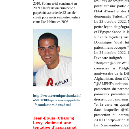
les lieux de ses projet
2010.
Fofana a été c
ondamné en
point sur une partie 
2009 à la réclusion criminelle à
l'Etat d'Israël et des 
perpétuité assortie de 22 ans de
dénommés "Palestine"
sûreté pour avoir séquestré, torturé
Le 23 octobre 2022,
et tué Ilan Halimi en 2006.
petite leçon de géograp
et l'Egypte s'appelle I
sur votre façade? (Pa
Dominique Vidal l
palestiniens occupés."
Le 24 octobre 2022
l'avocate indignée :
"Bonjour @AudeWeill
consacrée à l’Afg
anniversaire de la Dé
Afghanistan, dont @AL
"@ALIPHFoundation est
protection du patrimo
panneaux présentés su
http://www.veroniquechemla.inf
dressent un panorama d
o/2010/10/le-proces-en-appel-de-
"et la carte en ques
19-condamnes-dans.html
dans lesquelles @AL
protection du patrim
Jean-Louis (Chalom)
ALIPH : http://aliph-
Levy, victime d’une
Le 15 novembre 2022, l
tentative d’assassinat