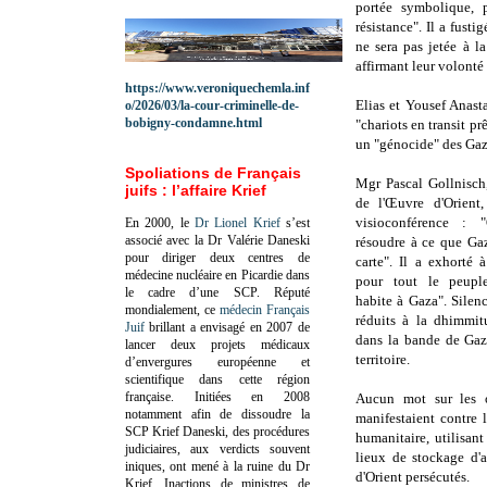
portée symbolique, 
résistance". Il a fust
ne sera pas jetée à l
affirmant leur volonté 
https://www.veroniquechemla.inf
Elias et Yousef Anast
o/2026/03/la-cour-criminelle-de-
bobigny-condamne.html
"chariots en transit pr
un "génocide" des Gaz
Spoliations de Français
Mgr Pascal Gollnisch,
juifs : l’affaire Krief
de l'Œuvre d'Orient,
visioconférence :
En 2000, le
Dr Lionel Krief
s’est
associé avec la Dr Valérie Daneski
résoudre à ce que Gaz
pour diriger deux centres de
carte". Il a exhorté à
médecine nucléaire en Picardie dans
pour tout le peuple
le cadre d’une SCP.
Réputé
habite à Gaza". Silenc
mondialement, ce
médecin Français
réduits à la dhimmi
Juif
brillant a envisagé en 2007 de
dans la bande de Gaz
lancer deux projets médicaux
territoire.
d’envergures européenne et
scientifique dans cette région
française.
Initiées en 2008
Aucun mot sur les o
notamment afin de dissoudre la
manifestaient contre 
SCP Krief Daneski, des procédures
humanitaire, utilisan
judiciaires, aux verdicts souvent
lieux de stockage d'a
iniques, ont mené à la ruine du Dr
d'Orient persécutés.
Krief.
Inactions de ministres de