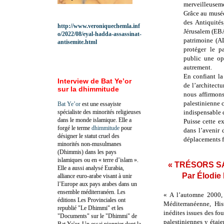
merveilleuseme
Grâce au musée
des Antiquités
http://www.veroniquechemla.inf
Jérusalem (EBA
o/2022/08/eyal-hadda-assassinat-
patrimoine (A
antisemite.html
protéger le p
public une opp
autrement.
En confiant la
Interview de Bat Ye’or
de l’architectu
sur la dhimmitude
nous affirmons
palestinienne c
Bat Ye’or
est une essayiste
spécialiste des minorités religieuses
indispensable d
dans le monde islamique. Elle a
Puisse cette e
forgé le terme
dhimmitude
pour
dans l’avenir 
désigner le statut cruel des
déplacements f
minorités non-musulmanes
(Dhimmis) dans les pays
islamiques ou en « terre d’islam ».
« TRÉSORS SA
Elle a aussi analysé Eurabia,
Par Élodie
alliance euro-arabe visant à unir
l’Europe aux pays arabes dans un
ensemble méditerranéen. Les
« A l’automne 2000, 
éditions Les Provinciales ont
Méditerranéenne, His
republié "Le Dhimmi" et les
inédites issues des fo
"Documents" sur le "Dhimmi" de
palestiniennes y étaie
Bat Ye'or. Un essai pionnier dont la