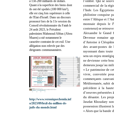
l’ombre. Qui se souvi
à 150-200 milliards de dollars.
Quant à la superficie des biens dont
commercial de la régi
ils ont été spoliés (100 000 km²),
l’Inde. Les Égyptiens
elle est cinq fois supérieure à celle
philistine conquise 
de l'Etat d'Israël. Dans un discours
entre l’Afrique et l’As
prononcé lors de la 11e session du
monnaie depuis le IV
Conseil révolutionnaire du Fatah le
conteneur) se retrouven
24 août 2023, le Président
Alexandre le Grand f
palestinien Mahmoud Abbas (Abou
Devenue romaine apr
Mazen) a nié notamment le
caractère contraint de cet exil. Une
d’Antoine à Cléopâtr
allégation non relevée par des
des avant-postes de 
dirigeants communautaires.
rayonnant dans toute 
sera un enjeu stratégi
ne devienne cette bou
demeura jusqu’au mili
« Le patrimoine de cet
vivre, convoitée pou
commerçants caravanie
Méditerranée, subit d
précédent à la haute
d’oeuvres présentées à
du désastre. Les proj
http://www.veroniquechemla.inf
Jawdat Khoudary sont
o/2023/09/lexil-du-million-de-
possession illustrent 
juifs-du-monde.html
« Alors que la bande d