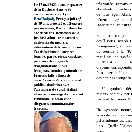
très variée - romans, ess
Le 17 mai 2022, dans le quartier
abondante et s'adress
de la Duchère, dans le 9e
arrondissement de Lyon,
de tous âges. Ainsi,
RenéHadjadj
, Français juif âgé
pénètre l'imaginaire 
de 89 ans, a été tué et défenestré
l'idée d'une "Palestine"
par un voisin, Rachid Kheniche,
âgé de 50 ans. Réticences de la
En outre, sont propo
justice à admettre le caractère
des T-shirts, semble-t
antisémite du meurtre,
"non-genrés", au mes
informations déterminantes sur
de soutien à la "Pal
l’antisémitisme du suspect
fournies par les réseaux sociaux,
motif est une pastèq
prudence de dirigeants
la "Palestine" dont 
d’organisations juives
drapeau corresponde
françaises, émotion profonde des
fruit : vert et blanc d
Français juifs, silence de
des pépins et
rouge de 
mainstream medias
, notamment
publics, similarités avec
Un symbole décl
l’assassinat de Sarah Halimi,
réseaux sociaux par 
absence de message du Président
Emmanuel Macron et de
Festival de Cannes 202
dirigeants communautaires
français…
Un symbole neutre,
symbole éminemment
palestinienne est ass
libre". Quelle "Palest
vente