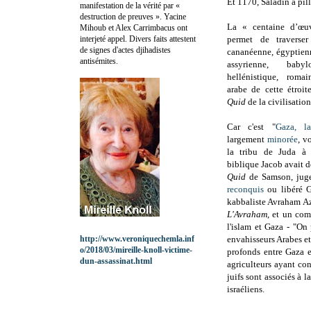
Et 1170, Saladin a pill
manifestation de la vérité par «
destruction de preuves ». Yacine
La « centaine d’œuv
Mihoub et Alex Carrimbacus ont
interjeté appel. Divers faits attestent
permet de traverser 
de signes d'actes djihadistes
cananéenne, égyptienn
antisémites.
assyrienne, babyl
hellénistique, roma
arabe de cette étroit
Quid
de la civilisatio
Car c'est "
Gaza, l
largement
minorée
, v
la tribu de Juda à 
biblique Jacob avait 
Quid
de Samson, juge
reconquis
ou libéré G
kabbaliste Avraham Azo
L'Avraham
, et un com
l'islam et Gaza - "On
http://www.veroniquechemla.inf
envahisseurs Arabes et 
o/2018/03/mireille-knoll-victime-
profonds entre Gaza e
dun-assassinat.html
agriculteurs ayant con
juifs sont associés à 
israéliens.