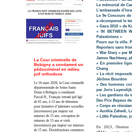
Le mémorial de Caen
L’ambassade d’Israë
Le 9e Concours de 
a récompensé le te
« Gaza 2010 » de K
« IN BETWEEN WA
Palestiniens »
Peurs sur la ville.
Reporters sans fron
« War Diary » par 
James Nachtwey, p
La Cour criminelle de
« En première lign
Bobigny a condamné un
Chang
pédocriminel en milieu
juif orthodoxe
« Le récit impossibl
Jérôme Bourdon
Le 16 mars 2026, la Cour criminelle
« Des hommes comm
départementale de Seine-Saint-
par Joris Luyendijk
Denis à Bobigny a condamné
« Les gardiens du 
Pascal H., Français retraité juif âgé
Des Prix Bayeux de
de 61 ans, à 13 ans de détention
« Corps en résistan
pour (tentative d’)atteintes sexuelles
« Aurélia Zahedi, L
(incestueuse) par majeur sur
mineurs de 15 ans, corruption de
« Little Palestine,
mineurs de 15 ans et viols
(incestueux) par majeur sur mineurs
En 2023, l'Institu
de 15 ans. Des
infractions commises