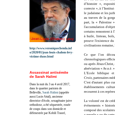
d’histoire », exposi
correcte », à l’Instit
le judaïsme et les jui
au travers de la gorg
part, la « Palestine 
l'accumulation d'obje
certains remontent à 
à huile, linteau, bols
prouve l'existence du 
civilisations romaine, 
http://www.veroniquechemla.inf
o/2020/01/jean-louis-chalom-levy-
Ce que l’on décou
victime-dune.html
chronologiques officie
ou après Jésus-Christ, 
abréviation « Av.n.è. »
Assassinat antisémite
L’Ecole biblique e
de Sarah Halimi
Croix,
partenaires méd
C'est d'autant plus c
Dans la nuit du 3 au 4 avril 2017,
établissements cultu
dans le quartier parisien de
recourent à ces repère
Belleville,
Sarah Halimi
(appelée
aussi Lucie Attal), ancienne
directrice d'école, sexagénaire juive
La volonté est de créd
orthodoxe, a été séquestrée, rouée
évènements « histori
de coups dans son domicile et
composé des scolaires
défenestrée par Kobili Traoré,
« peuple » ou de carte