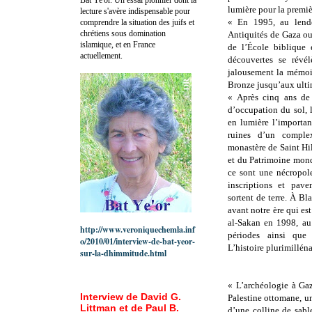
lumière pour la premiè
lecture s'avère indispensable pour
« En 1995, au lende
comprendre la situation des juifs et
chrétiens sous domination
Antiquités de Gaza ou
islamique, et en France
de l’École biblique 
actuellement.
découvertes se révél
jalousement la mémoir
Bronze jusqu’aux ultim
« Après cinq ans de t
d’occupation du sol, l
en lumière l’importan
ruines d’un comple
monastère de Saint Hil
et du Patrimoine mond
ce sont une nécropol
inscriptions et pav
sortent de terre. À B
avant notre ère qui est
al-Sakan en 1998, au
http://www.veroniquechemla.inf
périodes ainsi que 
o/2010/01/interview-de-bat-yeor-
L’histoire plurimilléna
sur-la-dhimmitude.html
« L’archéologie à Ga
Interview de David G.
Palestine ottomane, u
Littman et de Paul B.
d’une colline de sabl