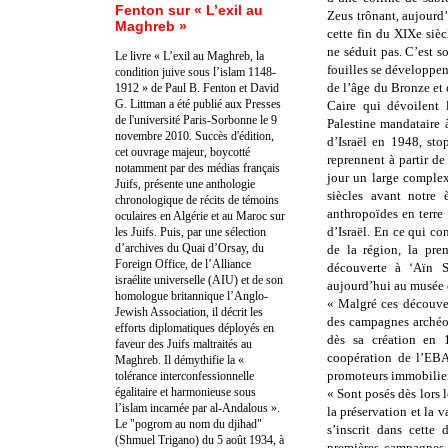
Fenton sur « L’exil au
Zeus trônant, aujourd
Maghreb »
cette fin du XIXe siè
ne séduit pas. C’est 
Le livre « L’exil au Maghreb, la
fouilles se développen
condition juive sous l’islam 1148-
de l’âge du Bronze et
1912 » de Paul B. Fenton et David
G. Littman a été publié aux Presses
Caire qui dévoilent 
de l'université Paris-Sorbonne le 9
Palestine mandataire 
novembre 2010. Succès d'édition,
d’Israël en 1948, sto
cet ouvrage majeur, boycotté
reprennent à partir d
notamment par des médias français
jour un large complex
Juifs, présente une anthologie
siècles avant notre
chronologique de récits de témoins
anthropoïdes en terre
oculaires en Algérie et au Maroc sur
d’Israël. En ce qui c
les Juifs. Puis, par une sélection
d’archives du Quai d’Orsay, du
de la région, la pre
Foreign Office, de l’Alliance
découverte à ‘Aïn Sh
israélite universelle (AIU) et de son
aujourd’hui au musée
homologue britannique l’Anglo-
« Malgré ces découver
Jewish Association, il décrit les
des campagnes archéol
efforts diplomatiques déployés en
dès sa création en 
faveur des Juifs maltraités au
coopération de l’EBA
Maghreb. Il démythifie la «
promoteurs immobiliers
tolérance interconfessionnelle
égalitaire et harmonieuse sous
« Sont posés dès lors 
l’islam incarnée par al-Andalous ».
la préservation et la 
Le "pogrom au nom du djihad"
s’inscrit dans cette
(Shmuel Trigano) du 5 août 1934, à
premières campagnes d