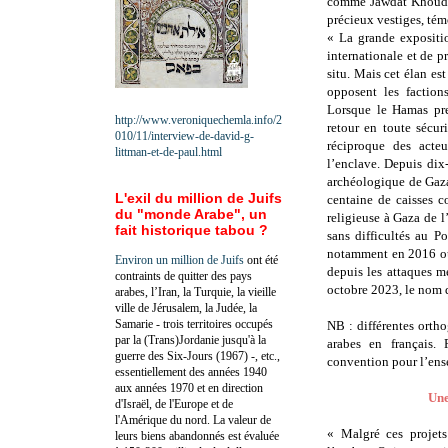
comme Jawdat Khoudar
précieux vestiges, tém
« La grande expositi
internationale et de p
situ. Mais cet élan es
opposent les factions
Lorsque le Hamas pre
http://www.veroniquechemla.info/2
retour en toute sécur
010/11/interview-de-david-g-
réciproque des acteu
littman-et-de-paul.html
l’enclave. Depuis dix
archéologique de Gaza 
L'exil du million de Juifs
centaine de caisses c
du "monde Arabe", un
religieuse à Gaza de 
fait historique tabou ?
sans difficultés au P
notamment en 2016 ou 
Environ un million de Juifs
ont été
depuis les attaques me
contraints de quitter des pays
octobre 2023, le nom d
arabes, l’Iran, la Turquie, la vieille
ville de Jérusalem, la Judée, la
Samarie - trois territoires occupés
NB : différentes orth
par la (Trans)Jordanie jusqu'à la
arabes en français.
guerre des Six-Jours (1967) -, etc.,
convention pour l’ens
essentiellement des années 1940
aux années 1970 et en direction
Une
d'Israël, de l'Europe et de
l'Amérique du nord. La valeur de
« Malgré ces projets
leurs biens abandonnés est évaluée