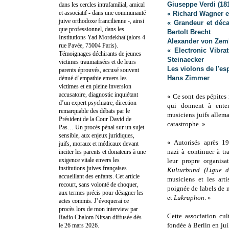
Giuseppe Verdi (18
dans les cercles intrafamilial, amical
et associatif - dans une communauté
« Richard Wagner e
juive orthodoxe francilienne -, ainsi
« Grandeur et déca
que professionnel, dans les
Bertolt Brecht
Institutions Yad Mordekhaï (alors 4
Alexander von Zeml
rue Pavée, 75004 Paris).
« Electronic Vibr
Témoignages déchirants de jeunes
Steinaecker
victimes traumatisées et de leurs
Les violons de l'es
parents éprouvés, accusé souvent
Hans Zimmer
dénué d’empathie envers les
victimes et en pleine inversion
accusatoire, diagnostic inquiétant
« Ce sont des pépites 
d’un expert psychiatre, direction
qui donnent à ente
remarquable des débats par le
musiciens juifs allem
Président de la Cour David de
catastrophe. »
Pas… Un procès pénal sur un sujet
sensible, aux enjeux juridiques,
« Autorisés après 1
juifs, moraux et médicaux devant
nazi à continuer à tr
inciter les parents et donateurs à une
exigence vitale envers les
leur propre organisa
institutions juives françaises
Kulturbund (Ligue d
accueillant des enfants. Cet article
musiciens et les art
recourt, sans volonté de choquer,
poignée de labels de 
aux termes précis pour désigner les
et
Lukraphon
. »
actes commis. J’évoquerai ce
procès lors de mon interview par
Cette association cul
Radio Chalom Nitsan diffusée dès
fondée à Berlin en jui
le 26 mars 2026.