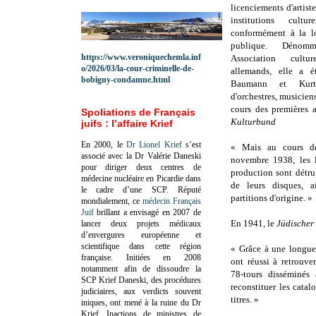
licenciements d'artiste
institutions cultu
conformément à la lo
publique. Dénomm
https://www.veroniquechemla.inf
Association cultu
o/2026/03/la-cour-criminelle-de-
allemands, elle a é
bobigny-condamne.html
Baumann et Kurt
d'orchestres, musicie
cours des premières
Spoliations de Français
Kulturbund
juifs : l’affaire Krief
En 2000, le
Dr Lionel Krief
s’est
« Mais au cours de
associé avec la Dr Valérie Daneski
novembre 1938, les 
pour diriger deux centres de
production sont détru
médecine nucléaire en Picardie dans
de leurs disques, a
le cadre d’une SCP.
Réputé
partitions d'origine. »
mondialement, ce
médecin Français
Juif
brillant a envisagé en 2007 de
En 1941, le
Jüdischer
lancer deux projets médicaux
d’envergures européenne et
scientifique dans cette région
« Grâce à une longue
française.
Initiées en 2008
ont réussi à retrouver
notamment afin de dissoudre la
78-tours disséminés
SCP Krief Daneski, des procédures
reconstituer les catal
judiciaires, aux verdicts souvent
titres. »
iniques, ont mené à la ruine du Dr
Krief.
Inactions de ministres de