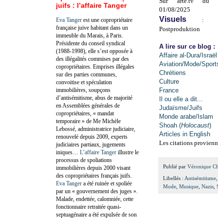
Sur arte.tv
du 
juifs : l’affaire Tanger
01/08/2025
Visuels
: ©
Eva Tanger
est une copropriétaire
française juive habitant dans un
Postproduktion
immeuble du Marais, à Paris.
Présidente du conseil syndical
A lire sur ce blog :
(1988-1998), elle s’est opposée à
Affaire al-Dura/Israël
des illégalités commises par des
Aviation/Mode/Sport
copropriétaires. Emprises illégales
Chrétiens
sur des parties communes,
Culture
convoitise et spéculation
immobilières, soupçons
France
d’antisémitisme, abus de majorité
Il ou elle a dit...
en Assemblées générales de
Judaïsme/Juifs
copropriétaires, « mandat
Monde arabe/Islam
temporaire » de Me Michèle
Shoah (
Holocaust
)
Lebossé, administratrice judiciaire,
Articles in English
renouvelé depuis 2009, experts
Les citations provienn
judiciaires partiaux, jugements
iniques…
L’affaire Tanger
illustre le
processus de spoliations
Publié par
Véronique C
immobilières depuis 2000 visant
des copropriétaires français juifs.
Libellés :
Antisémitisme
Eva Tanger
a été ruinée et spoliée
Mode
,
Musique
,
Nazis
,
par un « gouvernement des juges ».
Malade, endettée, calomniée, cette
fonctionnaire retraitée quasi-
septuagénaire a été expulsée de son