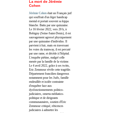
La mort de Jérémie
Cohen
Jérémie Cohen
était un Français juif
qui souffrait d'un léger handicap
mental et portait souvent sa kippa
blanche. Battu par une quinzaine.
Le 16 février 2022, vers 20 h, à
Bobigny (Seine-Saint-Denis), il est
sauvagement agressé physiquement
par une quinzaine d'individus. Il
parvient à fuir, mais en traversant
les voies du tramway, il est percuté
par une rame, et décède à l'hôpital.
L'enquête piétine, malgré celle
menée par la famille de la victime.
Le 4 avril 2022, grâce à ses twitts,
Eric Zemmour révèle cette tragédie.
Département francilien dangereux
notamment pour les Juifs, famille
endeuillée et isolée contrainte
d'enquêter face aux
dysfonctionnements politico-
judiciaires, omerta médiatico-
politique et de dirigeants
communautaires, soutien d'Eric
Zemmour critiqué, réticences
judiciaires à admettre les