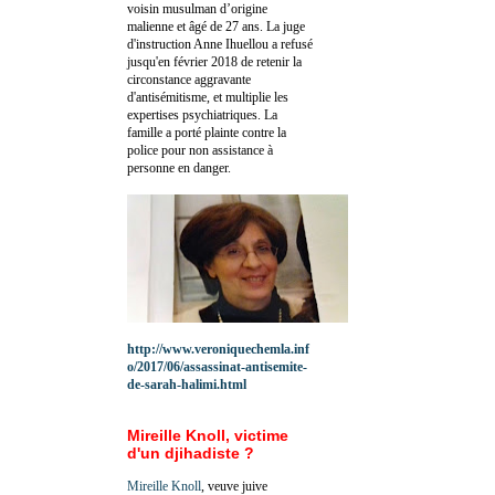
voisin musulman d’origine
malienne et âgé de 27 ans. La juge
d'instruction Anne Ihuellou a refusé
jusqu'en février 2018 de retenir la
circonstance aggravante
d'antisémitisme, et multiplie les
expertises psychiatriques. La
famille a porté plainte contre la
police pour non assistance à
personne en danger.
http://www.veroniquechemla.inf
o/2017/06/assassinat-antisemite-
de-sarah-halimi.html
Mireille Knoll, victime
d'un djihadiste ?
Mireille Knoll
, veuve juive