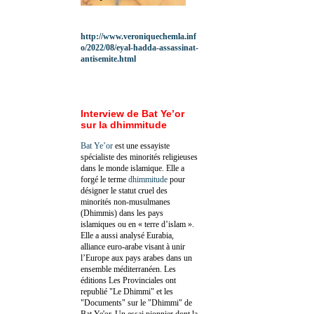
http://www.veroniquechemla.inf
o/2022/08/eyal-hadda-assassinat-
antisemite.html
Interview de Bat Ye’or
sur la dhimmitude
Bat Ye’or
est une essayiste
spécialiste des minorités religieuses
dans le monde islamique. Elle a
forgé le terme
dhimmitude
pour
désigner le statut cruel des
minorités non-musulmanes
(Dhimmis) dans les pays
islamiques ou en « terre d’islam ».
Elle a aussi analysé Eurabia,
alliance euro-arabe visant à unir
l’Europe aux pays arabes dans un
ensemble méditerranéen. Les
éditions Les Provinciales ont
republié "Le Dhimmi" et les
"Documents" sur le "Dhimmi" de
Bat Ye'or. Un essai pionnier dont la