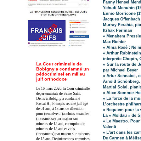
Fanny Hensel Mend
Yehudi Menuhin (191
Ennio Morricone (1
Jacques Offenbach 
Murray Perahia, pia
Itzhak Perlman
« Menahem Pressler
Max Richter
« Alma Rosé : Ne m’
« Arthur Rubinstein
interprète Chopin, 
La Cour criminelle de
« Sur la route de J
Bobigny a condamné un
par Michael Beyer
pédocriminel en milieu
« Artur Schnabel, 
juif orthodoxe
Arnold Schönberg. 
Martial Solal, piani
Le 16 mars 2026, la Cour criminelle
« Alice Sommer Her
départementale de Seine-Saint-
« La force de la mu
Denis à Bobigny a condamné
Pascal H., Français retraité juif âgé
L’orchestre philhar
de 61 ans, à 13 ans de détention
« Requiem pour la 
pour (tentative d’)atteintes sexuelles
La « Moldau » de 
(incestueuse) par majeur sur
« Le Maestro. Pour
mineurs de 15 ans, corruption de
Valenti
mineurs de 15 ans et viols
« L'art dans les ca
(incestueux) par majeur sur mineurs
De Carmen à Mélis
de 15 ans. Des
infractions commises