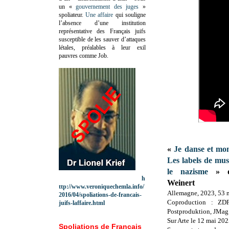
un «
gouvernement des juges
»
spoliateur.
Une affaire
qui souligne
l’absence d’une institution
représentative des Français juifs
susceptible de les sauver d’attaques
létales, préalables à leur exil
pauvres comme Job.
«
Je danse et mo
Les labels de mus
le nazisme
» de
h
Weinert
ttp://www.veroniquechemla.info/
Allemagne, 2023, 53 
2016/04/spoliations-de-francais-
Coproduction : ZD
juifs-laffaire.html
Postproduktion, JMag
Sur Arte le 12 mai 20
Spoliations de Français