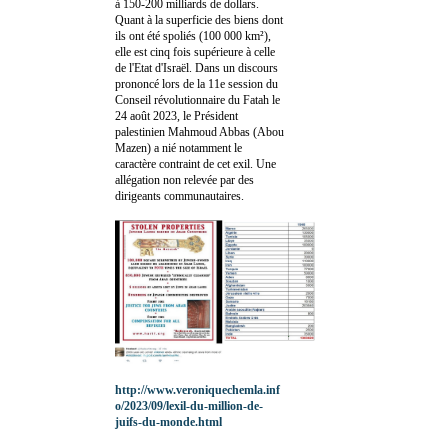
à 150-200 milliards de dollars.
Quant à la superficie des biens dont
ils ont été spoliés (100 000 km²),
elle est cinq fois supérieure à celle
de l'Etat d'Israël. Dans un discours
prononcé lors de la 11e session du
Conseil révolutionnaire du Fatah le
24 août 2023, le Président
palestinien Mahmoud Abbas (Abou
Mazen) a nié notamment le
caractère contraint de cet exil. Une
allégation non relevée par des
dirigeants communautaires.
http://www.veroniquechemla.inf
o/2023/09/lexil-du-million-de-
juifs-du-monde.html