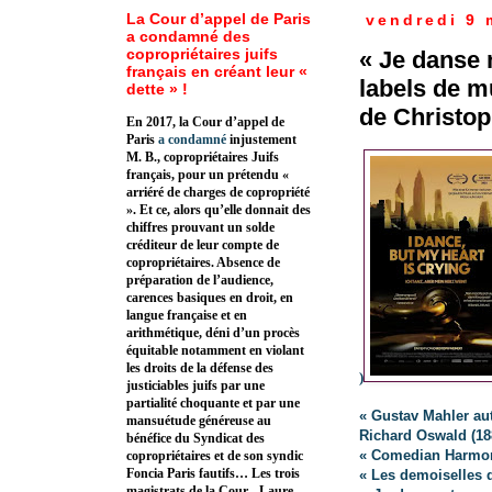
La Cour d’appel de Paris
vendredi 9 
a condamné des
copropriétaires juifs
« Je danse
français en créant leur «
labels de m
dette » !
de Christop
En 2017, la Cour d’appel de
Paris
a condamné
injustement
M. B., copropriétaires Juifs
français, pour un prétendu «
arriéré de charges de copropriété
». Et ce, alors qu’elle donnait des
chiffres prouvant un solde
créditeur de leur compte de
copropriétaires. Absence de
préparation de l’audience,
carences basiques en droit, en
langue française et en
arithmétique, déni d’un procès
équitable notamment en violant
les droits de la défense des
)
justiciables juifs par une
partialité choquante et par une
« Gustav Mahler au
mansuétude généreuse au
Richard Oswald (18
bénéfice du Syndicat des
« Comedian Harmon
copropriétaires et de son syndic
Foncia Paris fautifs… Les trois
« Les demoiselles 
magistrats de la Cour - Laure