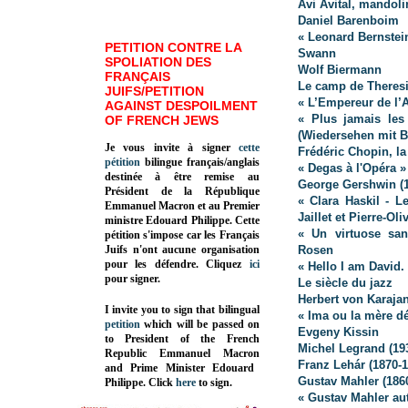
Avi Avital, mandoli
Daniel Barenboim
« Leonard Bernstei
PETITION CONTRE LA
Swann
SPOLIATION DES
Wolf Biermann
FRANÇAIS
Le camp de Theresi
JUIFS/PETITION
« L’Empereur de l’A
AGAINST DESPOILMENT
« Plus jamais les
OF FRENCH JEWS
(Wiedersehen mit B
Je vous invite à signer
cette
Frédéric Chopin, la
pétition
bilingue français/anglais
« Degas à l'Opéra »
destinée à être remise au
George Gershwin (1
Président de la République
« Clara Haskil - L
Emmanuel Macron et au Premier
Jaillet et Pierre-Ol
ministre Edouard Philippe. Cette
« Un virtuose san
pétition s'impose car les Français
Juifs n'ont aucune organisation
Rosen
pour les défendre. Cliquez
ici
« Hello I am David
pour signer.
Le siècle du jazz
Herbert von Karaja
I invite you to sign that bilingual
« Ima ou la mère 
petition
which will be passed on
Evgeny Kissin
to President of the French
Michel Legrand (19
Republic
Emmanuel Macron
Franz Lehár (1870-1
and Prime Minister
Edouard
Gustav Mahler (186
Philippe
.
Click
here
to sign.
« Gustav Mahler au