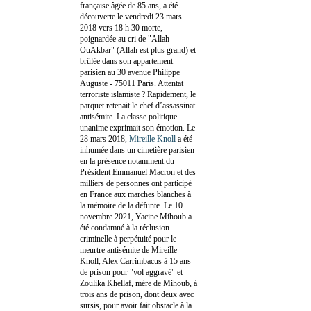
française âgée de 85 ans, a été
découverte le vendredi 23 mars
2018 vers 18 h 30 morte,
poignardée au cri de "Allah
OuAkbar" (Allah est plus grand) et
brûlée dans son appartement
parisien au 30 avenue Philippe
Auguste - 75011 Paris. Attentat
terroriste islamiste ? Rapidement, le
parquet retenait le chef d’assassinat
antisémite. La classe politique
unanime exprimait son émotion. Le
28 mars 2018,
Mireille Knoll
a été
inhumée dans un cimetière parisien
en la présence notamment du
Président Emmanuel Macron et des
milliers de personnes ont participé
en France aux marches blanches à
la mémoire de la défunte. Le 10
novembre 2021, Yacine Mihoub a
été condamné à la réclusion
criminelle à perpétuité pour le
meurtre antisémite de Mireille
Knoll, Alex Carrimbacus à 15 ans
de prison pour "vol aggravé" et
Zoulika Khellaf, mère de Mihoub, à
trois ans de prison, dont deux avec
sursis, pour avoir fait obstacle à la