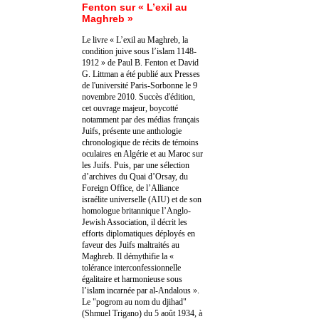
Fenton sur « L’exil au
Maghreb »
Le livre « L’exil au Maghreb, la
condition juive sous l’islam 1148-
1912 » de Paul B. Fenton et David
G. Littman a été publié aux Presses
de l'université Paris-Sorbonne le 9
novembre 2010. Succès d'édition,
cet ouvrage majeur, boycotté
notamment par des médias français
Juifs, présente une anthologie
chronologique de récits de témoins
oculaires en Algérie et au Maroc sur
les Juifs. Puis, par une sélection
d’archives du Quai d’Orsay, du
Foreign Office, de l’Alliance
israélite universelle (AIU) et de son
homologue britannique l’Anglo-
Jewish Association, il décrit les
efforts diplomatiques déployés en
faveur des Juifs maltraités au
Maghreb. Il démythifie la «
tolérance interconfessionnelle
égalitaire et harmonieuse sous
l’islam incarnée par al-Andalous ».
Le "pogrom au nom du djihad"
(Shmuel Trigano) du 5 août 1934, à