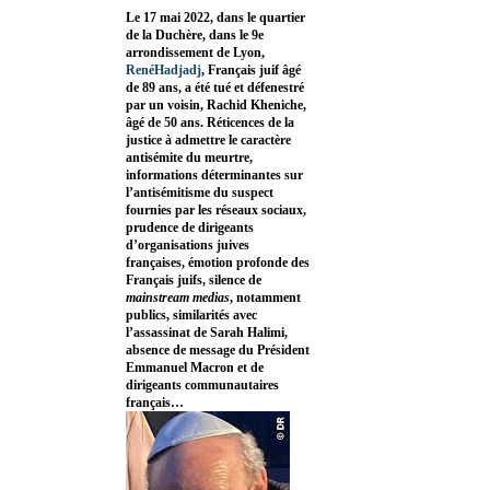
Le 17 mai 2022, dans le quartier
de la Duchère, dans le 9e
arrondissement de Lyon,
RenéHadjadj
, Français juif âgé
de 89 ans, a été tué et défenestré
par un voisin, Rachid Kheniche,
âgé de 50 ans. Réticences de la
justice à admettre le caractère
antisémite du meurtre,
informations déterminantes sur
l’antisémitisme du suspect
fournies par les réseaux sociaux,
prudence de dirigeants
d’organisations juives
françaises, émotion profonde des
Français juifs, silence de
mainstream medias
, notamment
publics, similarités avec
l’assassinat de Sarah Halimi,
absence de message du Président
Emmanuel Macron et de
dirigeants communautaires
français…