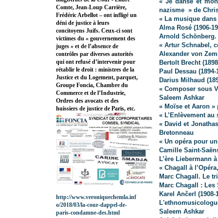
« Je danse et mon
Comte, Jean-Loup Carrière,
nazisme » de Chri
Frédéric Arbellot – ont infligé un
« La musique dans 
déni de justice à leurs
Alma Rosé (1906-19
concitoyens Juifs. Ceux-ci sont
Arnold Schönberg. 
victimes du « gouvernement des
« Artur Schnabel, 
juges » et de l’absence de
Alexander von Zeml
contrôles par diverses autorités
qui ont refusé d’intervenir pour
Bertolt Brecht (1898
rétablir le droit : ministres de la
Paul Dessau (1894-
Justice et du Logement, parquet,
Darius Milhaud (189
Groupe Foncia, Chambre du
« Composer sous V
Commerce et de l’Industrie,
Saleem Ashkar
Ordres des avocats et des
« Moïse et Aaron »
huissiers de justice de Paris, etc.
« L’Enlèvement au s
« David et Jonatha
Bretonneau
« Un opéra pour un
Camille Saint-Saën
L’ère Liebermann à
« Chagall à l’Opéra
Marc Chagall. Le t
Marc Chagall : Les
Karel Ančerl (1908-
http://www.veroniquechemla.inf
L'ethnomusicolog
o/2018/03/la-cour-dappel-de-
Saleem Ashkar
paris-condamne-des.html