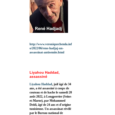
http://www.veroniquechemla.inf
o/2022/06/rene-hadjaj-un-
assassinat-antisemite.html
Liyahou Haddad,
assassiné
Liyahou Haddad
, juif âgé de 34
ans, a été assassiné à coups de
couteau et de hache le samedi 20
août 2022, à Longperrier (Seine-
et-Marne), par Mohammed
Dridi, âgé de 24 ans et d'origine
tunisienne. Un assassinat révélé
par le Bureau national de