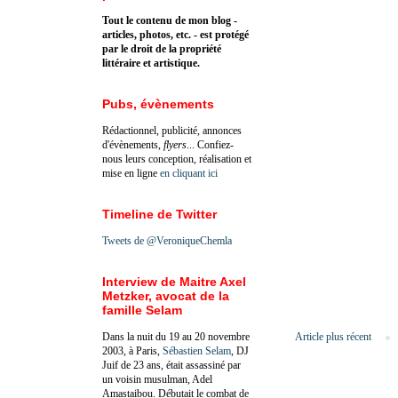
Tout le contenu de mon blog -
articles, photos, etc. - est protégé
par le droit de la propriété
littéraire et artistique.
Pubs, évènements
Rédactionnel, publicité, annonces
d'évènements,
flyers
... Confiez-
nous leurs conception, réalisation et
mise en ligne
en cliquant ici
Timeline de Twitter
Tweets de @VeroniqueChemla
Interview de Maitre Axel
Metzker, avocat de la
famille Selam
Dans la nuit du 19 au 20 novembre
Article plus récent
2003, à Paris,
Sébastien Selam
, DJ
Juif de 23 ans, était assassiné par
un voisin musulman, Adel
Amastaibou. Débutait le combat de