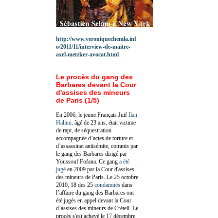
http://www.veroniquechemla.inf
o/2011/11/interview-de-maitre-
axel-metzker-avocat.html
Le procès du gang des
Barbares devant la Cour
d'assises des mineurs
de Paris (1/5)
En 2006, le jeune Français Juif
Ilan
Halimi,
âgé de 23 ans, était victime
de rapt, de séquestration
accompagnée d’actes de torture et
d’assassinat antisémite, commis par
le gang des Barbares dirigé par
Youssouf Fofana. Ce gang
a été
jugé
en 2009 par la Cour d'assises
des mineurs de Paris. Le 25 octobre
2010, 18 des 25
condamnés
dans
l’affaire du gang des Barbares ont
été jugés en appel devant la Cour
d’assises des mineurs de Créteil. Le
procès s'est achevé le 17 décembre