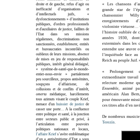
« Les chansons d’a
droite et de gauche, refus d’agir ou
inefficacité d’organisations et
grande star de l’ép
d’intellectuels juifs, «
chansonnier Wi
dysfonctionnements » d’institutions
enregistrements d’
publiques, d'ordres professionnels
violoniste virtuose… 
et d'auxiliaires de justice, faillites de
l’histoire oubliée de 
l’Etat dans ses missions
années 1930, don
régaliennes, discriminations non
exterminés dans les 
sanctionnées,
establishment
, entités
entendre une œuvre où 
et bureaucraties incontrôlés ou
oublieux de leurs missions, absence
l’inquiétude face au 
de mises en jeu de responsabilités
Reich au peuple Juif. 
publiques, intérêt général dédaigné,
« système-de-santé-que-le-monde-
« Prolongement 
entier-nous-envie » partialement
extraordinaire travai
peu sourcilleux, propos antisémites,
relecture moderne q
soupçons d’affairisme, de
Ensemble
, animé pa
collusions et de conflits d’intérêt,
américain Alan Bern
omerta
médiatique, harcèlements
tous azimuts visant le couple Krief,
pour émouvante missio
menace d'un
huissier de justice
de
ces titres afin d’en ra
casser une porte…
A la confluence
entre politique et santé, à la jonction
De nombreux musicien
entre secteurs public et privé, à
Terezín
.
l’articulation entre pouvoirs
politiques nationaux et locaux,
l’affaire Krief
s’avère emblématique
d’un « antisémitisme d’Etat » sous