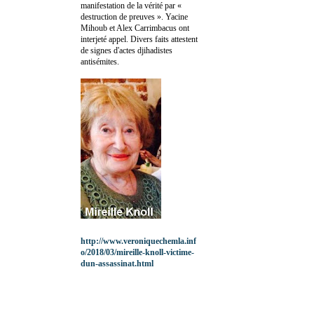
manifestation de la vérité par «
destruction de preuves ». Yacine
Mihoub et Alex Carrimbacus ont
interjeté appel. Divers faits attestent
de signes d'actes djihadistes
antisémites.
http://www.veroniquechemla.inf
o/2018/03/mireille-knoll-victime-
dun-assassinat.html