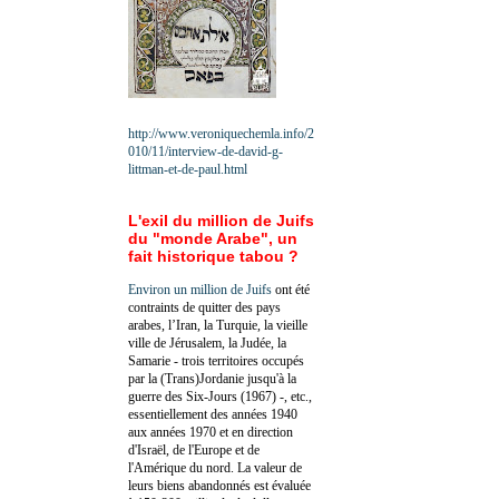
http://www.veroniquechemla.info/2
010/11/interview-de-david-g-
littman-et-de-paul.html
L'exil du million de Juifs
du "monde Arabe", un
fait historique tabou ?
Environ un million de Juifs
ont été
contraints de quitter des pays
arabes, l’Iran, la Turquie, la vieille
ville de Jérusalem, la Judée, la
Samarie - trois territoires occupés
par la (Trans)Jordanie jusqu'à la
guerre des Six-Jours (1967) -, etc.,
essentiellement des années 1940
aux années 1970 et en direction
d'Israël, de l'Europe et de
l'Amérique du nord. La valeur de
leurs biens abandonnés est évaluée