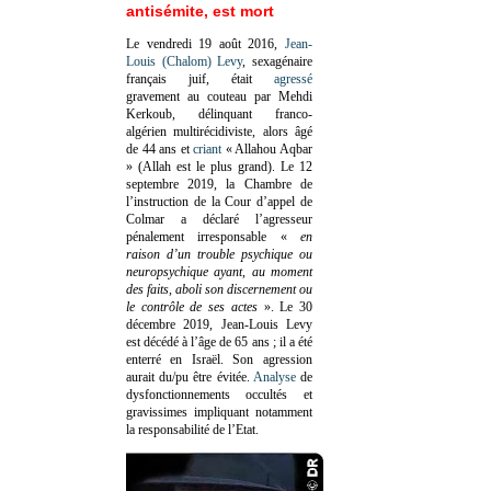
antisémite, est mort
Le vendredi 19 août 2016,
Jean-
Louis (Chalom) Levy
, sexagénaire
français juif, était
agressé
gravement au couteau par Mehdi
Kerkoub, délinquant franco-
algérien multirécidiviste, alors âgé
de 44 ans et
criant
« Allahou Aqbar
» (Allah est le plus grand). Le 12
septembre 2019, la Chambre de
l’instruction de la Cour d’appel de
Colmar a déclaré l’agresseur
pénalement irresponsable
«
en
raison d’un trouble psychique ou
neuropsychique ayant, au moment
des faits, aboli son discernement ou
le contrôle de ses actes
»
. Le 30
décembre 2019, Jean-Louis Levy
est décédé à l’âge de 65 ans ; il a été
enterré en Israël. Son agression
aurait du/pu être évitée.
Analyse
de
dysfonctionnements occultés et
gravissimes impliquant notamment
la responsabilité de l’Etat.