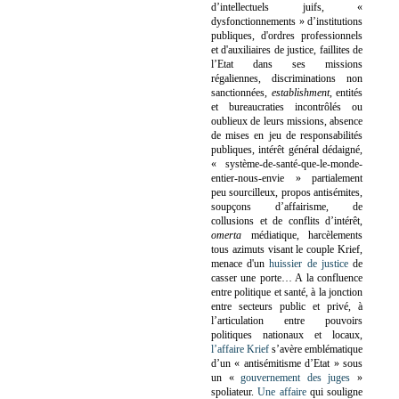
d’intellectuels juifs, «
dysfonctionnements » d’institutions
publiques, d'ordres professionnels
et d'auxiliaires de justice, faillites de
l’Etat dans ses missions
régaliennes, discriminations non
sanctionnées,
establishment
, entités
et bureaucraties incontrôlés ou
oublieux de leurs missions, absence
de mises en jeu de responsabilités
publiques, intérêt général dédaigné,
« système-de-santé-que-le-monde-
entier-nous-envie » partialement
peu sourcilleux, propos antisémites,
soupçons d’affairisme, de
collusions et de conflits d’intérêt,
omerta
médiatique, harcèlements
tous azimuts visant le couple Krief,
menace d'un
huissier de justice
de
casser une porte…
A la confluence
entre politique et santé, à la jonction
entre secteurs public et privé, à
l’articulation entre pouvoirs
politiques nationaux et locaux,
l’affaire Krief
s’avère emblématique
d’un « antisémitisme d’Etat » sous
un «
gouvernement des juges
»
spoliateur.
Une affaire
qui souligne