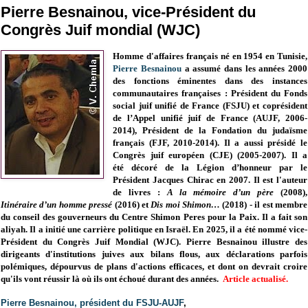
Pierre Besnainou, vice-Président du
Congrès Juif mondial (WJC)
Homme d'affaires français né en 1954 en Tunisie,
Pierre Besnainou
a assumé dans les années 2000
des fonctions éminentes dans des instances
communautaires françaises : Président du
Fonds
social juif unifié de France (FSJU) et
coprésident
de l’Appel unifié juif de France (AUJF,
2006-
2014),
Président de la Fondation du judaïsme
français (FJF, 2010-2014).
Il a aussi présidé le
Congrès juif européen (CJE) (2005-2007). Il a
été
décoré de la Légion d’honneur par le
Président Jacques Chirac en 2007. Il est l'auteur
de livres :
A la mémoire d’un père
(2008),
Itinéraire d’un homme pressé
(2016) et
Dis moi Shimon…
(2018) - il est m
embre
du conseil des gouverneurs du Centre Shimon Peres pour la Paix
.
Il
a fait son
aliyah. I
l a
initié une carrière politique en Israël.
En 2025, il a été nommé vice-
Président du Congrès Juif Mondial (WJC).
Pierre Besnainou illustre des
dirigeants d'institutions juives aux b
ilans flous, aux déclarations parfois
polémiques,
dépourvus de plans d'actions efficaces,
et dont on devrait croire
qu'ils vont réussir là où ils ont échoué durant des années.
Article actualisé.
Pierre Besnainou, président du FSJU-AUJF
,