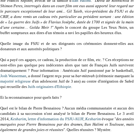
Me Francis Szpiner, avocat de la famille d'
Ilan Halimi
. "
David de Rothschild et
Shimon Peres, interrogés dans un court film ont eux aussi apporté leur regard sur
le parcours exceptionnel de leur ami..
.
Gil Taieb, vice-président du FSJU et du
CRIF, a donc remis un cadeau très particulier au président sortant : une édition
de « La guerre des Juifs » de Flavius Josèphe, datée de 1700 et signée de la main
d’une certaine… Golda Meir !"
Après le concert du groupe Les Yeux Noirs, un
buffet somptueux aux dires d'un témoin a ravi les papilles des heureux élus.
Quelle image du FSJU et de ses dirigeants ces cérémonies donnent-elles aux
donateurs et aux autorités politiques ?
Qui a payé ces agapes, ce cadeau, la production de ce film, etc. ? Ces réceptions ne
sont-elles pas quelque peu indécentes alors que tant de Français Juifs survivent
dramatiquement ? Pour information : Américain Juif passionné par le basketball,
Josh Wasserman
, a donné l'argent reçu pour sa
bar-mitzvah
(cérémonie marquant la
majorité religieuse
d'un adolescent Juif de 3 ans) au centre d'intégration de Safed
qui recueille des
Juifs originaires d'Ethiopie
.
Et la reconnaissance pour quels faits ?
Quel est le bilan de Pierre Besnainou ? Aucun média communautaire et aucun des
candidats à sa succession n'ont analysé le bilan de Pierre Besnainou. Le 3 avril
2014,
Kesharim
,
lettre d'information du FSJU-AUJF
,
Kesharim
évoque "
des années
marquées pour Pierre Besnainou par des drames, Ilan Halimi et Toulouse, mais
également de grandes joies et réussites
". Quelles réussites ? Mystère.