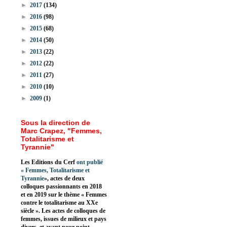
►
2017
(134)
►
2016
(98)
►
2015
(68)
►
2014
(50)
►
2013
(22)
►
2012
(22)
►
2011
(27)
►
2010
(10)
►
2009
(1)
Sous la direction de
Marc Crapez, "Femmes,
Totalitarisme et
Tyrannie"
Les Editions du Cerf
ont publié
«
Femmes, Totalitarisme et
Tyrannie
», actes de deux
colloques passionnants en 2018
et en 2019 sur le thème « Femmes
contre le totalitarisme au XXe
siècle ». Les actes de colloques de
femmes, issues de milieux et pays