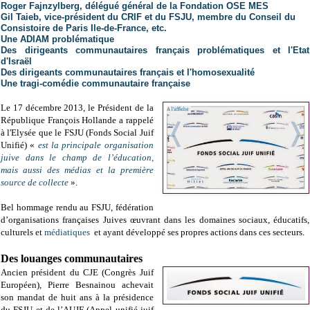
Roger Fajnzylberg, délégué général de la Fondation OSE MES
Gil Taieb, vice-président du CRIF et du FSJU, membre du Conseil du
Consistoire de Paris Ile-de-France, etc.
Une ADIAM problématique
Des dirigeants communautaires français problématiques et l'Etat
d'Israël
Des dirigeants communautaires français et l'homosexualité
Une tragi-comédie communautaire française
Le 17 décembre 2013, le Président de la
République François Hollande a rappelé
à l'Elysée que le FSJU
(Fonds Social Juif
Unifié)
«
est la principale organisation
juive dans le champ de l’éducation,
mais aussi des médias et la première
source de collecte
».
Bel hommage rendu au FSJU, fédération
d’organisations françaises Juives œuvrant dans les domaines sociaux, éducatifs,
culturels et
médiatiques
et ayant développé ses propres actions dans ces secteurs.
Des louanges communautaires
Ancien président du CJE (Congrès Juif
Européen), Pierre Besnainou achevait
son mandat de huit ans à la présidence
du FSJU et de l’AUJF (Appel unifié juif