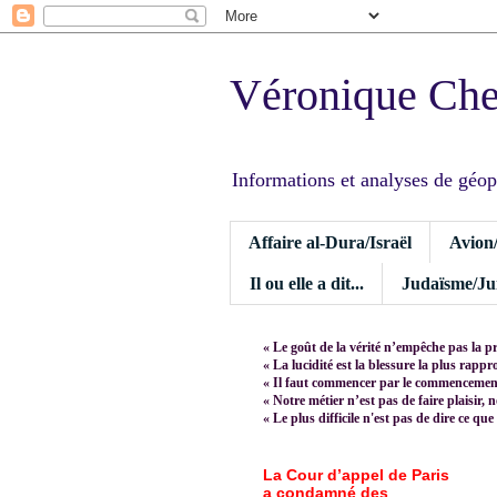
Véronique Ch
Informations et analyses de géopoli
Affaire al-Dura/Israël
Avion
Il ou elle a dit...
Judaïsme/Jui
« Le goût de la vérité n’empêche pas la p
« La lucidité est la blessure la plus rapp
« Il faut commencer par le commencement,
« Notre métier n’est pas de faire plaisir, 
« Le plus difficile n'est pas de dire ce que
La Cour d’appel de Paris
a condamné des