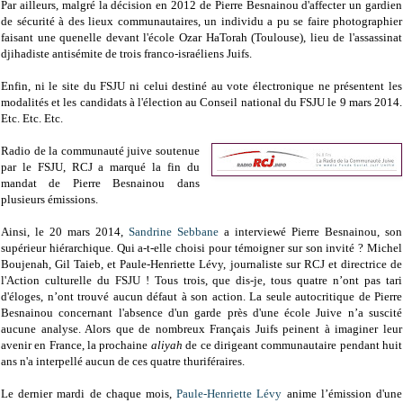
Par ailleurs, malgré la décision en 2012 de Pierre Besnainou d'affecter un gardien
de sécurité à des lieux communautaires, un individu a pu se faire photographier
faisant une quenelle devant l'école Ozar HaTorah (Toulouse), lieu de l'assassinat
djihadiste antisémite de trois franco-israéliens Juifs.
Enfin, ni le site du FSJU ni celui destiné au vote électronique ne présentent les
modalités et les candidats à l'élection au Conseil national du FSJU le 9 mars 2014.
Etc. Etc. Etc.
Radio de la communauté juive soutenue
par le FSJU, RCJ a marqué la fin du
mandat de Pierre Besnainou dans
plusieurs émissions.
Ainsi, le 20 mars 2014,
Sandrine Sebbane
a interviewé Pierre Besnainou, son
supérieur hiérarchique. Qui a-t-elle choisi pour témoigner sur son invité ? Michel
Boujenah, Gil Taieb, et Paule-Henriette Lévy, journaliste sur RCJ et directrice de
l'Action culturelle du FSJU ! Tous trois, que dis-je, tous quatre n’ont pas tari
d'éloges, n’ont trouvé aucun défaut à son action. La seule autocritique de Pierre
Besnainou concernant l'absence d'un garde près d'une école Juive n’a suscité
aucune analyse. Alors que de nombreux Français Juifs peinent à imaginer leur
avenir en France, la prochaine
aliyah
de ce dirigeant communautaire pendant huit
ans n'a interpellé aucun de ces quatre thuriféraires.
Le dernier mardi de chaque mois,
Paule-Henriette Lévy
anime l’émission d'une