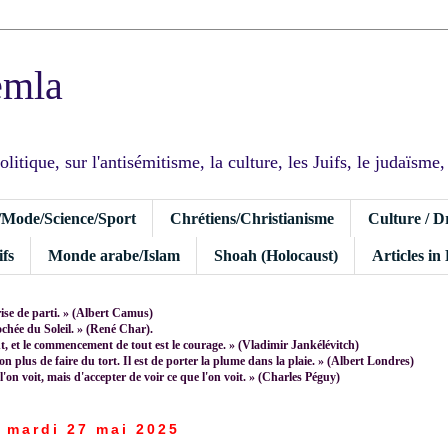
emla
tique, sur l'antisémitisme, la culture, les Juifs, le judaïsme, I
/Mode/Science/Sport
Chrétiens/Christianisme
Culture / D
fs
Monde arabe/Islam
Shoah (Holocaust)
Articles in
rise de parti. » (Albert Camus)
rochée du Soleil. » (René Char).
 et le commencement de tout est le courage. » (Vladimir Jankélévitch)
non plus de faire du tort. Il est de porter la plume dans la plaie. » (Albert Londres)
 l'on voit, mais d'accepter de voir ce que l'on voit. » (Charles Péguy)
mardi 27 mai 2025