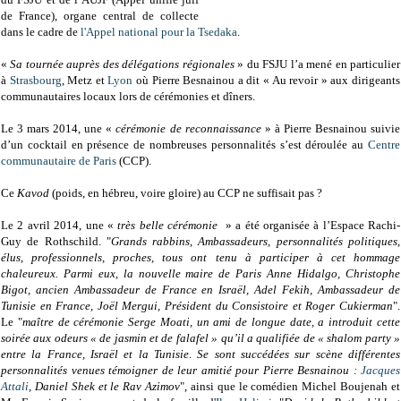
de France), organe central de collecte
dans le cadre de
l'Appel national pour la Tsedaka
.
«
Sa tournée auprès des délégations régionales
» du FSJU l’a mené en particulier
à
Strasbourg
, Metz et
Lyon
où Pierre Besnainou a dit « Au revoir » aux dirigeants
communautaires locaux lors de cérémonies et dîners.
Le 3 mars 2014, une «
cérémonie de reconnaissance
» à Pierre Besnainou suivie
d’un cocktail en présence de nombreuses personnalités s’est déroulée au
Centre
communautaire de Paris
(CCP).
Ce
Kavod
(poids, en hébreu, voire gloire) au CCP ne suffisait pas ?
Le 2 avril 2014, une «
très belle cérémonie
» a été organisée à l’Espace Rachi-
Guy de Rothschild. "
Grands rabbins, Ambassadeurs, personnalités politiques,
élus, professionnels, proches, tous ont tenu à participer à cet hommage
chaleureux. Parmi eux, la nouvelle maire de Paris Anne Hidalgo, Christophe
Bigot, ancien Ambassadeur de France en Israël, Adel Fekih, Ambassadeur de
Tunisie en France, Joël Mergui, Président du Consistoire et Roger Cukierman
".
Le "
maître de cérémonie Serge Moati, un ami de longue date, a introduit cette
soirée aux odeurs « de jasmin et de falafel » qu’il a qualifiée de « shalom party »
entre la France, Israël et la Tunisie
.
Se sont succédées sur scène différentes
personnalités venues témoigner de leur amitié pour Pierre Besnainou :
Jacques
Attali
, Daniel Shek et le Rav Azimov
", ainsi que le comédien Michel Boujenah et