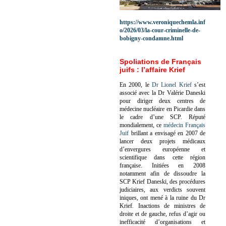
https://www.veroniquechemla.inf
o/2026/03/la-cour-criminelle-de-
bobigny-condamne.html
Spoliations de Français
juifs : l’affaire Krief
En 2000, le
Dr Lionel Krief
s’est
associé avec la Dr Valérie Daneski
pour diriger deux centres de
médecine nucléaire en Picardie dans
le cadre d’une SCP.
Réputé
mondialement, ce
médecin Français
Juif
brillant a envisagé en 2007 de
lancer deux projets médicaux
d’envergures européenne et
scientifique dans cette région
française.
Initiées en 2008
notamment afin de dissoudre la
SCP Krief Daneski, des procédures
judiciaires, aux verdicts souvent
iniques, ont mené à la ruine du Dr
Krief.
Inactions de ministres de
droite et de gauche, refus d’agir ou
inefficacité d’organisations et