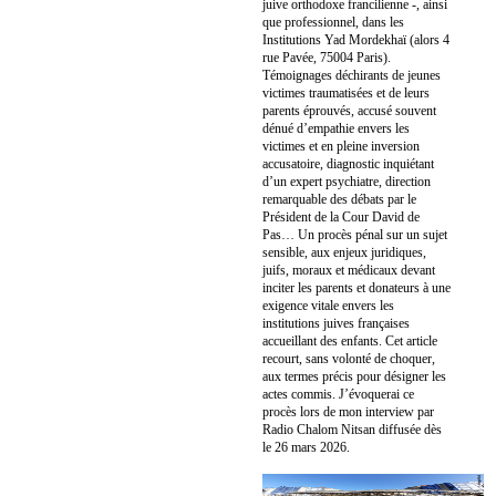
juive orthodoxe francilienne -, ainsi
que professionnel, dans les
Institutions Yad Mordekhaï (alors 4
rue Pavée, 75004 Paris).
Témoignages déchirants de jeunes
victimes traumatisées et de leurs
parents éprouvés, accusé souvent
dénué d’empathie envers les
victimes et en pleine inversion
accusatoire, diagnostic inquiétant
d’un expert psychiatre, direction
remarquable des débats par le
Président de la Cour David de
Pas… Un procès pénal sur un sujet
sensible, aux enjeux juridiques,
juifs, moraux et médicaux devant
inciter les parents et donateurs à une
exigence vitale envers les
institutions juives françaises
accueillant des enfants. Cet article
recourt, sans volonté de choquer,
aux termes précis pour désigner les
actes commis. J’évoquerai ce
procès lors de mon interview par
Radio Chalom Nitsan diffusée dès
le 26 mars 2026.