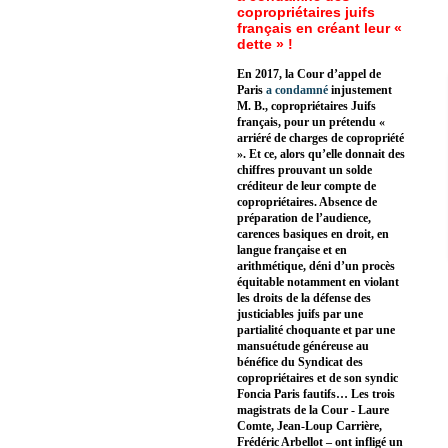
copropriétaires juifs
français en créant leur «
dette » !
En 2017, la Cour d’appel de
Paris
a condamné
injustement
M. B., copropriétaires Juifs
français, pour un prétendu «
arriéré de charges de copropriété
». Et ce, alors qu’elle donnait des
chiffres prouvant un solde
créditeur de leur compte de
copropriétaires. Absence de
préparation de l’audience,
carences basiques en droit, en
langue française et en
arithmétique, déni d’un procès
équitable notamment en violant
les droits de la défense des
justiciables juifs par une
partialité choquante et par une
mansuétude généreuse au
bénéfice du Syndicat des
copropriétaires et de son syndic
Foncia Paris fautifs… Les trois
magistrats de la Cour - Laure
Comte, Jean-Loup Carrière,
Frédéric Arbellot – ont infligé un