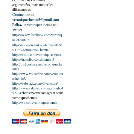
exprimant des opinions
argumentées, mais non celles
diffamatoires.
Contact me at
veroniquechemla5@gmail.com
@VeroniqueChemla
Follow
on
Twitter
https://www.facebook.com/veroniq
ue.chemla.7
https://independent.academia.edu/V
%C3%A9roniqueChemla
https://issuu.com/veroniquechemla
https://fr.scribd.com/chemla-3
http://fr.slideshare.net/veroniqueche
mla7
http://www.youscribe.com/veroniqu
echemla5/
https://substack.com/@vchemla/
http://www.calameo.com/accounts/4
522342
https://www.instagram.com/
veroniquechemla/
https://vk.com/veroniquechemla