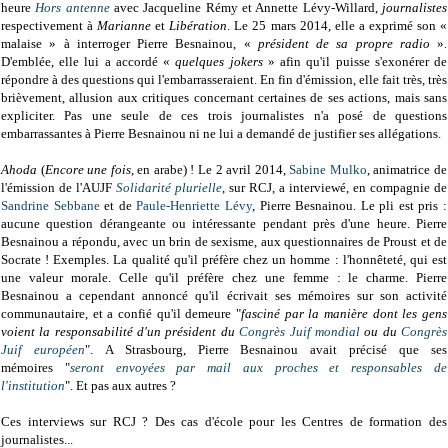
heure
Hors antenne
avec Jacqueline Rémy et Annette Lévy-Willard,
journalistes
respectivement à
Marianne
et
Libération
. Le 25 mars 2014, elle a exprimé son «
malaise » à interroger Pierre Besnainou, «
président de sa propre radio
».
D'emblée, elle lui a accordé «
quelques jokers
» afin qu'il puisse s'exonérer de
répondre à des questions qui l'embarrasseraient. En fin d'émission, elle fait très, très
brièvement, allusion aux critiques concernant certaines de ses actions, mais sans
expliciter. Pas une seule de ces trois journalistes n'a posé de questions
embarrassantes à Pierre Besnainou ni ne lui a demandé de justifier ses allégations.
Ahoda
(
Encore une fois
, en arabe) ! Le 2 avril 2014,
Sabine Mulko
, animatrice de
l'émission de l'AUJF
Solidarité plurielle
, sur RCJ, a interviewé, en compagnie de
Sandrine Sebbane
et de
Paule-Henriette Lévy
, Pierre Besnainou. Le pli est pris :
aucune question dérangeante ou intéressante pendant près d'une heure. Pierre
Besnainou a répondu, avec un brin de sexisme, aux questionnaires de Proust et de
Socrate ! Exemples. La qualité qu'il préfère chez un homme : l'honnêteté, qui est
une valeur morale. Celle qu'il préfère chez une femme : le charme. Pierre
Besnainou a cependant annoncé qu'il écrivait ses mémoires sur son activité
communautaire, et a confié qu'il demeure "
fasciné par la manière dont les gens
voient la responsabilité d'un président du
Congrès Juif mondial
ou du
Congrès
Juif européen
". A Strasbourg, Pierre Besnainou avait précisé que ses
mémoires "
seront envoyées par mail aux proches et responsables de
l'institution
". Et pas aux autres ?
Ces interviews sur RCJ ? Des cas d'école pour les Centres de formation des
journalistes...