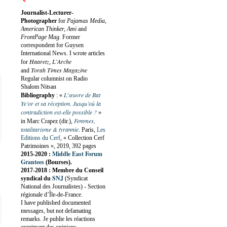
Journalist-Lecturer-
Photographer
for
Pajamas Media,
American Thinker, Ami
and
FrontPage Mag
. Former
correspondent for Guysen
International News. I wrote articles
Haaretz
L'Arche
for
,
Torah Times Magazine
and
Regular columnist on Radio
Shalom Nitsan
L’œuvre de Bat
Bibliography
:
«
Ye’or et sa réception. Jusqu’où la
contradiction est-elle possible ?
»
Femmes,
in Marc Crapez (dir.),
totalitarisme & tyrannie
. Paris,
Les
Editions du Cerf
, « Collection Cerf
Patrimoines », 2019, 392 pages
Middle East Forum
2015-2020 :
Grantees
(Bourses).
2017-2018 : Membre du Conseil
SNJ
syndical du
(Syndicat
National des Journalistes) - Section
régionale d’Île-de-France.
I have published documented
messages, but not defamating
remarks. Je publie les réactions