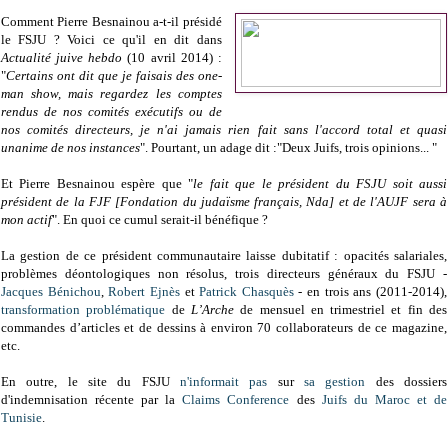
Comment Pierre Besnainou a-t-il présidé
le FSJU ? Voici ce qu'il en dit dans
Actualité juive hebdo
(10 avril 2014) :
"
Certains ont dit que je faisais des one-
man show, mais regardez les comptes
rendus de nos comités exécutifs ou de
nos comités directeurs, je n'ai jamais rien fait sans l'accord total et quasi
unanime de nos instances
". Pourtant, un adage dit :"Deux Juifs, trois opinions... "
Et Pierre Besnainou espère que "
le fait que le président du FSJU soit aussi
président de la FJF [Fondation du judaïsme français, Nda] et de l'AUJF sera à
mon actif
". En quoi ce cumul serait-il bénéfique ?
La gestion de ce président communautaire laisse dubitatif : opacités salariales,
problèmes déontologiques non résolus, trois directeurs généraux du FSJU -
Jacques Bénichou
,
Robert Ejnès
et
Patrick Chasquès
- en trois ans (2011-2014),
transformation problématique
de
L’Arche
de mensuel en trimestriel et fin des
commandes d’articles et de dessins à environ 70 collaborateurs de ce magazine,
etc.
En outre, le site du FSJU
n'informait pas
sur
sa gestion
des dossiers
d'indemnisation récente par la
Claims Conference
des
Juifs du Maroc et de
Tunisie
.