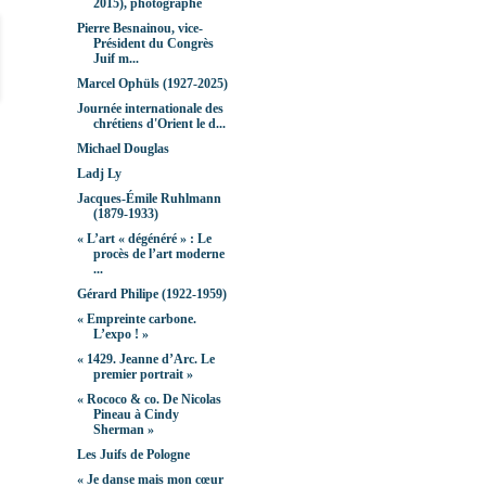
2015), photographe
Pierre Besnainou, vice-
Président du Congrès
Juif m...
Marcel Ophüls (1927-2025)
Journée internationale des
chrétiens d'Orient le d...
Michael Douglas
Ladj Ly
Jacques-Émile Ruhlmann
(1879-1933)
« L’art « dégénéré » : Le
procès de l’art moderne
...
Gérard Philipe (1922-1959)
« Empreinte carbone.
L’expo ! »
« 1429. Jeanne d’Arc. Le
premier portrait »
« Rococo & co. De Nicolas
Pineau à Cindy
Sherman »
Les Juifs de Pologne
« Je danse mais mon cœur