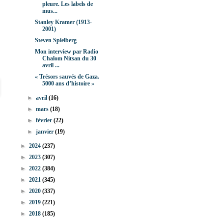
pleure. Les labels de
mus...
Stanley Kramer (1913-
2001)
Steven Spielberg
Mon interview par Radio
Chalom Nitsan du 30
avril ...
« Trésors sauvés de Gaza.
5000 ans d’histoire »
►
avril
(16)
►
mars
(18)
►
février
(22)
►
janvier
(19)
►
2024
(237)
►
2023
(307)
►
2022
(384)
►
2021
(345)
►
2020
(337)
►
2019
(221)
►
2018
(185)