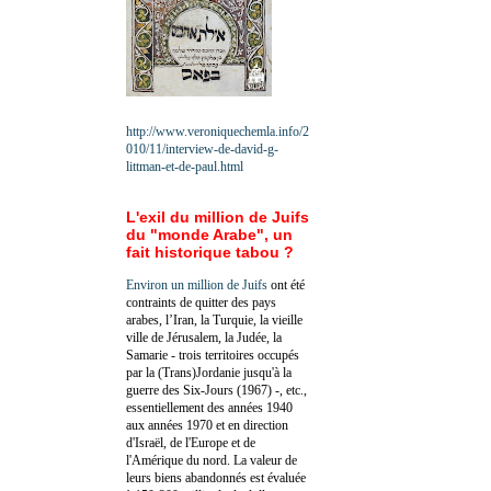
http://www.veroniquechemla.info/2
010/11/interview-de-david-g-
littman-et-de-paul.html
L'exil du million de Juifs
du "monde Arabe", un
fait historique tabou ?
Environ un million de Juifs
ont été
contraints de quitter des pays
arabes, l’Iran, la Turquie, la vieille
ville de Jérusalem, la Judée, la
Samarie - trois territoires occupés
par la (Trans)Jordanie jusqu'à la
guerre des Six-Jours (1967) -, etc.,
essentiellement des années 1940
aux années 1970 et en direction
d'Israël, de l'Europe et de
l'Amérique du nord. La valeur de
leurs biens abandonnés est évaluée