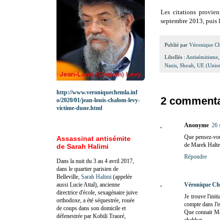
Les citations provien
septembre 2013, puis
Publié par
Véronique C
Libellés :
Antisémitisme
Nazis
,
Shoah
,
UE (Unio
http://www.veroniquechemla.inf
2 commenta
o/2020/01/jean-louis-chalom-levy-
victime-dune.html
Anonyme
26 
Que pensez-vous
Assassinat antisémite
de Marek Halter
de Sarah Halimi
Répondre
Dans la nuit du 3 au 4 avril 2017,
dans le quartier parisien de
Belleville,
Sarah Halimi
(appelée
aussi Lucie Attal), ancienne
Véronique Ch
directrice d'école, sexagénaire juive
Je trouve l'init
orthodoxe, a été séquestrée, rouée
compte dans l'i
de coups dans son domicile et
Que connait Mar
défenestrée par Kobili Traoré,
chabbat.