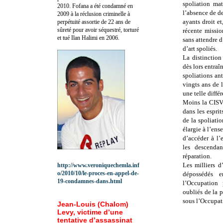
spoliation mat
2010.
Fofana a été c
ondamné en
l’absence de de
2009 à la réclusion criminelle à
ayants droit et
perpétuité assortie de 22 ans de
sûreté pour avoir séquestré, torturé
récente missio
et tué Ilan Halimi en 2006.
sans attendre d
d’art spoliés.
La distinction 
dès lors entraî
spoliations ant
vingts ans de l
une telle diffé
Moins la CISV i
dans les esprit
de la spoliati
élargie à l’ens
d’accéder à l’
les descenda
réparation.
Les milliers d
http://www.veroniquechemla.inf
o/2010/10/le-proces-en-appel-de-
dépossédés e
19-condamnes-dans.html
l’Occupation 
oubliés de la 
sous l’Occupat
Jean-Louis (Chalom)
Levy, victime d’une
tentative d’assassinat