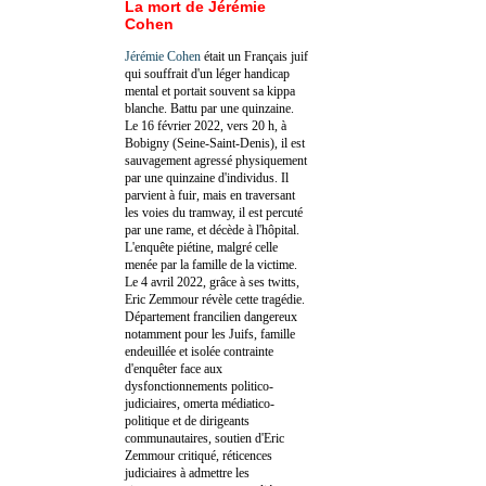
La mort de Jérémie
Cohen
Jérémie Cohen
était un Français juif
qui souffrait d'un léger handicap
mental et portait souvent sa kippa
blanche. Battu par une quinzaine.
Le 16 février 2022, vers 20 h, à
Bobigny (Seine-Saint-Denis), il est
sauvagement agressé physiquement
par une quinzaine d'individus. Il
parvient à fuir, mais en traversant
les voies du tramway, il est percuté
par une rame, et décède à l'hôpital.
L'enquête piétine, malgré celle
menée par la famille de la victime.
Le 4 avril 2022, grâce à ses twitts,
Eric Zemmour révèle cette tragédie.
Département francilien dangereux
notamment pour les Juifs, famille
endeuillée et isolée contrainte
d'enquêter face aux
dysfonctionnements politico-
judiciaires, omerta médiatico-
politique et de dirigeants
communautaires, soutien d'Eric
Zemmour critiqué, réticences
judiciaires à admettre les