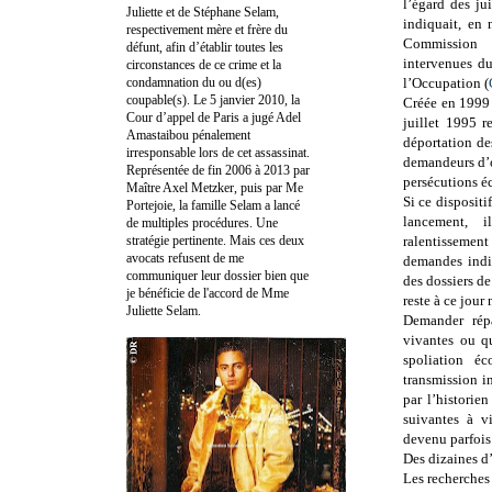
l’égard des ju
Juliette et de Stéphane Selam,
indiquait, en 
respectivement mère et frère du
Commission 
défunt, afin d’établir toutes les
intervenues du
circonstances de ce crime et la
condamnation du ou d(es)
l’Occupation (
coupable(s). Le 5 janvier 2010, la
Créée en 1999 
Cour d’appel de Paris a jugé Adel
juillet 1995 r
Amastaibou pénalement
déportation de
irresponsable lors de cet assassinat.
demandeurs d’ob
Représentée de fin 2006 à 2013 par
persécutions é
Maître Axel Metzker, puis par Me
Si ce disposit
Portejoie, la famille Selam a lancé
lancement, 
de multiples procédures. Une
stratégie pertinente. Mais ces deux
ralentissement 
avocats refusent de me
demandes indiv
communiquer leur dossier bien que
des dossiers de
je bénéficie de l'accord de Mme
reste à ce jour
Juliette Selam.
Demander répa
vivantes ou qu
spoliation éc
transmission i
par l’historie
suivantes à v
devenu parfois
Des dizaines d’
Les recherches 