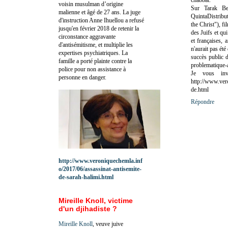
voisin musulman d’origine
Sur Tarak B
malienne et âgé de 27 ans. La juge
QuintaDistribu
d'instruction Anne Ihuellou a refusé
the Christ"), f
jusqu'en février 2018 de retenir la
des Juifs et qu
circonstance aggravante
et françaises, 
d'antisémitisme, et multiplie les
n'aurait pas ét
expertises psychiatriques. La
succès public 
famille a porté plainte contre la
problematique-
police pour non assistance à
Je vous inv
personne en danger.
http://www.ver
de.html
Répondre
http://www.veroniquechemla.inf
o/2017/06/assassinat-antisemite-
de-sarah-halimi.html
Mireille Knoll, victime
d'un djihadiste ?
Mireille Knoll
, veuve juive