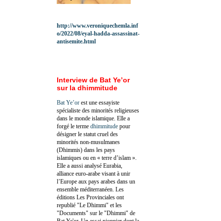
http://www.veroniquechemla.inf
o/2022/08/eyal-hadda-assassinat-
antisemite.html
Interview de Bat Ye’or
sur la dhimmitude
Bat Ye’or
est une essayiste
spécialiste des minorités religieuses
dans le monde islamique. Elle a
forgé le terme
dhimmitude
pour
désigner le statut cruel des
minorités non-musulmanes
(Dhimmis) dans les pays
islamiques ou en « terre d’islam ».
Elle a aussi analysé Eurabia,
alliance euro-arabe visant à unir
l’Europe aux pays arabes dans un
ensemble méditerranéen. Les
éditions Les Provinciales ont
republié "Le Dhimmi" et les
"Documents" sur le "Dhimmi" de
Bat Ye'or. Un essai pionnier dont la