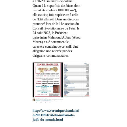
à 150-200 milliards de dollars.
Quant à la superficie des biens dont
ils ont été spoliés (100 000 km²),
elle est cinq fois supérieure à celle
de l'Etat d'Israël. Dans un discours
prononcé lors de la 11e session du
Conseil révolutionnaire du Fatah le
24 août 2023, le Président
palestinien Mahmoud Abbas (Abou
Mazen) a nié notamment le
caractère contraint de cet exil. Une
allégation non relevée par des
dirigeants communautaires.
http://www.veroniquechemla.inf
o/2023/09/lexil-du-million-de-
juifs-du-monde.html