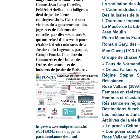
La spoliation des Ju
Comte, Jean-Loup Carrière,
« L’administrateur 
Frédéric Arbellot – ont infligé un
déni de justice à leurs
Des huissiers de ju
concitoyens Juifs. Ceux-ci sont
L'Outre-mer françai
victimes du « gouvernement des
Le Musée de la Lib
juges » et de l’absence de
Jean Moulin
contrôles par diverses autorités
Pierre Mendès Fran
qui ont refusé d’intervenir pour
Romain Gary, des «
rétablir le droit : ministres de la
Justice et du Logement, parquet,
Max Guedj (1913-19
Groupe Foncia, Chambre du
Groupe de chasse A
Commerce et de l’Industrie,
« Ceux de Normand
Ordres des avocats et des
« Oriana Fallaci »,
huissiers de justice de Paris, etc.
Régine Stépha Sk
Résistance
Rose Valland (1898
Femmes en résista
Femmes et résista
Résistance en régi
Destinations Ausch
Les médecins Juifs
Archives de la vie l
« Le procès Céline
http://www.veroniquechemla.inf
« Composer sous V
o/2018/03/la-cour-dappel-de-
paris-condamne-des.html
Rose Valland (1898