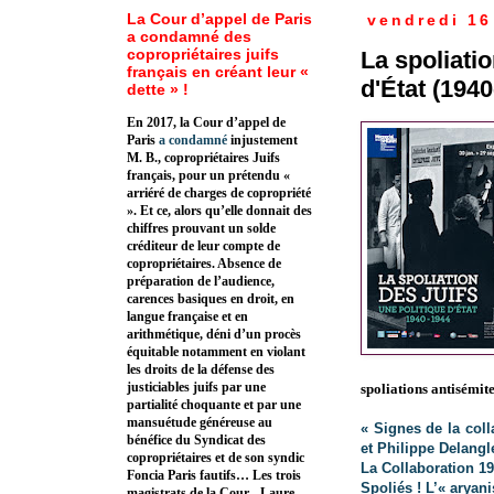
La Cour d’appel de Paris
vendredi 16
a condamné des
copropriétaires juifs
La spoliatio
français en créant leur «
d'État (194
dette » !
En 2017, la Cour d’appel de
Paris
a condamné
injustement
M. B., copropriétaires Juifs
français, pour un prétendu «
arriéré de charges de copropriété
». Et ce, alors qu’elle donnait des
chiffres prouvant un solde
créditeur de leur compte de
copropriétaires. Absence de
préparation de l’audience,
carences basiques en droit, en
langue française et en
arithmétique, déni d’un procès
équitable notamment en violant
les droits de la défense des
justiciables juifs par une
spoliations antisémite
partialité choquante et par une
mansuétude généreuse au
« Signes de la coll
bénéfice du Syndicat des
et Philippe Delangl
copropriétaires et de son syndic
La Collaboration 1
Foncia Paris fautifs… Les trois
Spoliés ! L’« arya
magistrats de la Cour - Laure