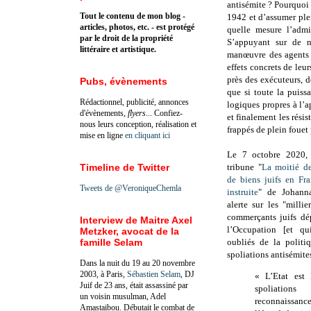
antisémite ? Pourquoi 
Tout le contenu de mon blog -
1942 et d’assumer ple
articles, photos, etc. - est protégé
quelle mesure l’admin
par le droit de la propriété
S’appuyant sur de n
littéraire et artistique.
manœuvre des agents (
effets concrets de leur
près des exécuteurs, d
Pubs, évènements
que si toute la puissa
Rédactionnel, publicité, annonces
logiques propres à l’ap
d'évènements,
flyers
... Confiez-
et finalement les résis
nous leurs conception, réalisation et
frappés de plein fouet
mise en ligne
en cliquant ici
Le 7 octobre 2020
Timeline de Twitter
tribune "
La moitié de
de biens juifs en Fr
Tweets de @VeroniqueChemla
instruite
" de
Johann
alerte sur les "
millie
commerçants juifs dé
Interview de Maitre Axel
l’Occupation [et qu
Metzker, avocat de la
famille Selam
oubliés de la politi
spoliations antisémites
Dans la nuit du 19 au 20 novembre
2003, à Paris,
Sébastien Selam
, DJ
« L’Etat est 
Juif de 23 ans, était assassiné par
spoliation
un voisin musulman, Adel
reconnaissanc
Amastaibou. Débutait le combat de