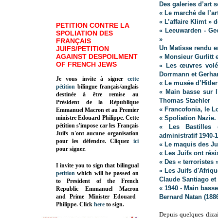
Des galeries d’art s
« Le marché de l’ar
« L’affaire Klimt »
PETITION CONTRE LA
« Leeuwarden - Ge
SPOLIATION DES
»
FRANÇAIS
Un Matisse rendu e
JUIFS/PETITION
AGAINST DESPOILMENT
« Monsieur Gurlitt 
OF FRENCH JEWS
« Les œuvres volée
Dorrmann et Gerhar
Je vous invite à signer
cette
« Le musée d’Hitle
pétition
bilingue français/anglais
« Main basse sur l
destinée à être remise au
Thomas Staehler
Président de la République
« Francofonia, le 
Emmanuel Macron et au Premier
ministre Edouard Philippe. Cette
« Spoliation Nazie.
pétition s'impose car les Français
« Les Bastilles 
Juifs n'ont aucune organisation
administratif 1940-
pour les défendre. Cliquez
ici
« Le maquis des Jui
pour signer.
« Les Juifs ont rés
« Des « terroristes 
I invite you to sign that bilingual
« Les Juifs d'Afri
petition
which will be passed on
Claude Santiago et
to President of the French
« 1940 - Main basse
Republic
Emmanuel Macron
and Prime Minister
Edouard
Bernard Natan (188
Philippe
.
Click
here
to sign.
Depuis quelques dizai