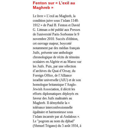
Fenton sur « L’exil au
Maghreb »
Le livre « L’exil au Maghreb, la
condition juive sous l’islam 1148-
1912 » de Paul B. Fenton et David
G. Littman a été publié aux Presses
de l'université Paris-Sorbonne le 9
novembre 2010. Succès d'édition,
cet ouvrage majeur, boycotté
notamment par des médias français
Juifs, présente une anthologie
chronologique de récits de témoins
oculaires en Algérie et au Maroc sur
les Juifs. Puis, par une sélection
d’archives du Quai d’Orsay, du
Foreign Office, de l’Alliance
israélite universelle (AIU) et de son
homologue britannique l’Anglo-
Jewish Association, il décrit les
efforts diplomatiques déployés en
faveur des Juifs maltraités au
Maghreb. Il démythifie la «
tolérance interconfessionnelle
égalitaire et harmonieuse sous
l’islam incarnée par al-Andalous ».
Le "pogrom au nom du djihad"
(Shmuel Trigano) du 5 août 1934, à