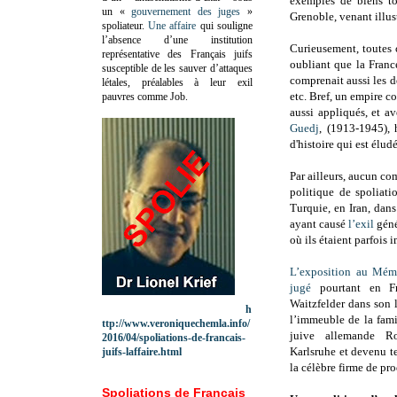
exemples de biens to
un «
gouvernement des juges
»
Grenoble, venant illust
spoliateur.
Une affaire
qui souligne
l’absence d’une institution
Curieusement, toutes 
représentative des Français juifs
oubliant que la Franc
susceptible de les sauver d’attaques
comprenait aussi les d
létales, préalables à leur exil
etc. Bref, un empire co
pauvres comme Job.
aussi appliqués, et a
Guedj
, (1913-1945), 
d'histoire qui est élud
Par ailleurs, aucun com
politique de spoliat
Turquie, en Iran, dans
ayant causé
l’exil
géné
où ils étaient parfois 
L’exposition au Mém
jugé
pourtant en Fr
Waitzfelder dans son 
h
l’immeuble de la famil
ttp://www.veroniquechemla.info/
juive allemande R
2016/04/spoliations-de-francais-
Karlsruhe et devenu t
juifs-laffaire.html
la célèbre firme de pr
Spoliations de Français