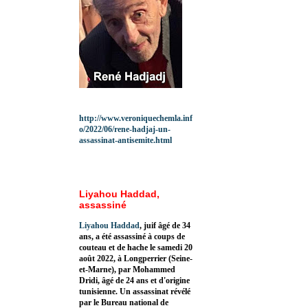
http://www.veroniquechemla.inf
o/2022/06/rene-hadjaj-un-
assassinat-antisemite.html
Liyahou Haddad,
assassiné
Liyahou Haddad
, juif âgé de 34
ans, a été assassiné à coups de
couteau et de hache le samedi 20
août 2022, à Longperrier (Seine-
et-Marne), par Mohammed
Dridi, âgé de 24 ans et d'origine
tunisienne. Un assassinat révélé
par le Bureau national de