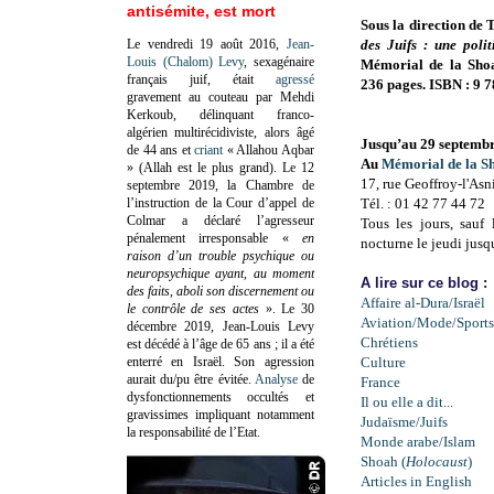
antisémite, est mort
Sous la direction de
Le vendredi 19 août 2016,
Jean-
des Juifs : une poli
Louis (Chalom) Levy
, sexagénaire
Mémorial de la Shoa
français juif, était
agressé
236 pages. ISBN : 9 
gravement au couteau par Mehdi
Kerkoub, délinquant franco-
algérien multirécidiviste, alors âgé
Jusqu’au 29 septemb
de 44 ans et
criant
« Allahou Aqbar
Au
Mémorial de la S
» (Allah est le plus grand). Le 12
17, rue Geoffroy-l'Asn
septembre 2019, la Chambre de
l’instruction de la Cour d’appel de
Tél. : 01 42 77 44 72
Colmar a déclaré l’agresseur
Tous les jours, sauf
pénalement irresponsable
«
en
nocturne le jeudi jusq
raison d’un trouble psychique ou
neuropsychique ayant, au moment
A lire sur ce blog :
des faits, aboli son discernement ou
Affaire al-Dura/Israël
le contrôle de ses actes
»
. Le 30
Aviation/Mode/Sports
décembre 2019, Jean-Louis Levy
Chrétiens
est décédé à l’âge de 65 ans ; il a été
enterré en Israël. Son agression
Culture
aurait du/pu être évitée.
Analyse
de
France
dysfonctionnements occultés et
Il ou elle a dit...
gravissimes impliquant notamment
Judaïsme/Juifs
la responsabilité de l’Etat.
Monde arabe/Islam
Shoah (
Holocaust
)
Articles in English