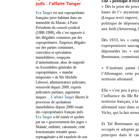
Une « politique d’ex
juifs : l’affaire Tanger
« Dès la prise du pouv
bases de l’« aryanisa
Eva Tanger
est une copropriétaire
(
Lingua tertii imperri
française juive habitant dans un
immeuble du Marais, à Paris.
politique de déposses
Présidente du conseil syndical
aux Juifs (Arisierung, 
(1988-1998), elle s’est opposée à
des illégalités commises par des
Dès 1933, les « camp
copropriétaires. Emprises illégales
expropriations sauvag
sur des parties communes,
déposséder les « ent
convoitise et spéculation
Bruttmann, commissair
immobilières, soupçons
d’antisémitisme, abus de majorité
en Assemblées générales de
« S’insérant parmi l
copropriétaires, « mandat
l’Allemagne, cette po
temporaire » de Me Michèle
territoire allemand.
Lebossé, administratrice judiciaire,
renouvelé depuis 2009, experts
Elle « s’est peu à peu 
judiciaires partiaux, jugements
l’influence du IIIe Re
iniques…
L’affaire Tanger
illustre le
territoire français, à 
processus de spoliations
allemand nazi dans un
immobilières depuis 2000 visant
des copropriétaires français juifs.
Vichy, qui la fait sien
Eva Tanger
a été ruinée et spoliée
par un « gouvernement des juges ».
Et Tal Bruttmann ajo
Malade, endettée, calomniée, cette
occupés et adoptée par
fonctionnaire retraitée quasi-
principes dans le ca
septuagénaire a été expulsée de son