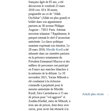
française âgée de 85 ans, a été
découverte le vendredi 23 mars
2018 vers 18 h 30 morte,
poignardée au cri de "Allah
OuAkbar" (Allah est plus grand) et
brûlée dans son appartement
parisien au 30 avenue Philippe
Auguste - 75011 Paris. Attentat
terroriste islamiste ? Rapidement, le
parquet retenait le chef d’assassinat
antisémite. La classe politique
unanime exprimait son émotion. Le
28 mars 2018,
Mireille Knoll
a été
inhumée dans un cimetière parisien
en la présence notamment du
Président Emmanuel Macron et des
milliers de personnes ont participé
en France aux marches blanches à
la mémoire de la défunte. Le 10
novembre 2021, Yacine Mihoub a
été condamné à la réclusion
criminelle à perpétuité pour le
meurtre antisémite de Mireille
Knoll, Alex Carrimbacus à 15 ans
Article plus récent
de prison pour "vol aggravé" et
Zoulika Khellaf, mère de Mihoub, à
trois ans de prison, dont deux avec
sursis, pour avoir fait obstacle à la