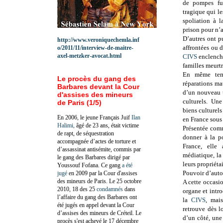
de pompes fun
tragique qui le
spoliation à l
prison pour n’a
D’autres ont pu
http://www.veroniquechemla.inf
affrontées ou d
o/2011/11/interview-de-maitre-
axel-metzker-avocat.html
CIVS
enclenche
familles meurtr
En même tem
Le procès du gang des
réparations mat
Barbares devant la Cour
d’un nouveau t
d'assises des mineurs
culturels. Un
de Paris (1/5)
biens culturels
En 2006, le jeune Français Juif
Ilan
en France sous 
Halimi,
âgé de 23 ans, était victime
Présentée com
de rapt, de séquestration
donner à la po
accompagnée d’actes de torture et
France, elle
d’assassinat antisémite, commis par
médiatique, la 
le gang des Barbares dirigé par
leurs propriéta
Youssouf Fofana. Ce gang
a été
Pouvoir d’auto
jugé
en 2009 par la Cour d'assises
des mineurs de Paris. Le 25 octobre
A cette occasio
2010, 18 des 25
condamnés
dans
organe et intro
l’affaire du gang des Barbares ont
la
CIVS
, mai
été jugés en appel devant la Cour
retrouve dès l
d’assises des mineurs de Créteil. Le
d’un côté, une
procès s'est achevé le 17 décembre