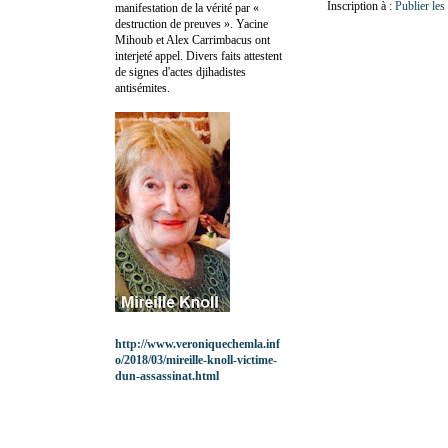
Inscription à :
Publier le
manifestation de la vérité par «
destruction de preuves ». Yacine
Mihoub et Alex Carrimbacus ont
interjeté appel. Divers faits attestent
de signes d'actes djihadistes
antisémites.
http://www.veroniquechemla.inf
o/2018/03/mireille-knoll-victime-
dun-assassinat.html