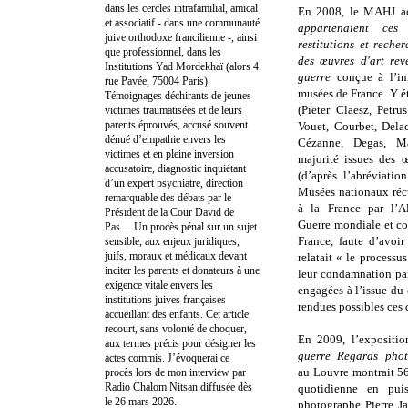
dans les cercles intrafamilial, amical
En 2008, le MAHJ acc
et associatif - dans une communauté
appartenaient ces
juive orthodoxe francilienne -, ainsi
restitutions et reche
que professionnel, dans les
des œuvres d'art rev
Institutions Yad Mordekhaï (alors 4
guerre
conçue à l’ini
rue Pavée, 75004 Paris).
musées de France. Y é
Témoignages déchirants de jeunes
(Pieter Claesz, Petru
victimes traumatisées et de leurs
parents éprouvés, accusé souvent
Vouet, Courbet, Dela
dénué d’empathie envers les
Cézanne, Degas, Mat
victimes et en pleine inversion
majorité issues des 
accusatoire, diagnostic inquiétant
(d’après l’abréviatio
d’un expert psychiatre, direction
Musées nationaux réc
remarquable des débats par le
à la France par l’A
Président de la Cour David de
Guerre mondiale et co
Pas… Un procès pénal sur un sujet
France, faute d’avoir
sensible, aux enjeux juridiques,
juifs, moraux et médicaux devant
relatait « le process
inciter les parents et donateurs à une
leur condamnation par
exigence vitale envers les
engagées à l’issue du 
institutions juives françaises
rendues possibles ces 
accueillant des enfants. Cet article
recourt, sans volonté de choquer,
En 2009, l’expositi
aux termes précis pour désigner les
guerre Regards pho
actes commis. J’évoquerai ce
au Louvre montrait 56
procès lors de mon interview par
Radio Chalom Nitsan diffusée dès
quotidienne en pui
le 26 mars 2026.
photographe Pierre J