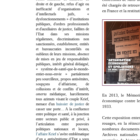
droite et de gauche, refus d’agir ou
été chargée de retrouv
inefficacité d’organisations et
en France et la restitu
d’intellectuels juifs, «
dysfonctionnements » d’institutions
publiques, d'ordres professionnels
et d'auxiliaires de justice, faillites de
l’Etat dans ses missions
régaliennes, discriminations non
sanctionnées,
establishment
, entités
et bureaucraties incontrôlés ou
oublieux de leurs missions, absence
de mises en jeu de responsabilités
publiques, intérêt général dédaigné,
« système-de-santé-que-le-monde-
entier-nous-envie » partialement
peu sourcilleux, propos antisémites,
soupçons d’affairisme, de
collusions et de conflits d’intérêt,
omerta
médiatique, harcèlements
En 2013, le Mémoria
tous azimuts visant le couple Krief,
économique contre les
menace d'un
huissier de justice
de
1933.
casser une porte…
A la confluence
entre politique et santé, à la jonction
Cette exposition entend
entre secteurs public et privé, à
rouages, en la réins
l’articulation entre pouvoirs
nombreux documents d
politiques nationaux et locaux,
l’affaire Krief
s’avère emblématique
Archives nationales
d’un « antisémitisme d’Etat » sous