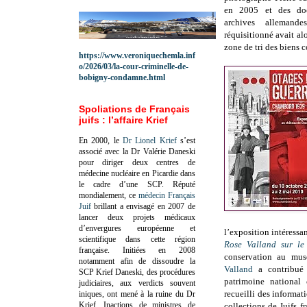
en 2005 et des do
archives allemand
réquisitionné avait alo
zone de tri des biens c
https://www.veroniquechemla.inf
o/2026/03/la-cour-criminelle-de-
bobigny-condamne.html
Spoliations de Français
juifs : l’affaire Krief
En 2000, le
Dr Lionel Krief
s’est
associé avec la Dr Valérie Daneski
pour diriger deux centres de
médecine nucléaire en Picardie dans
le cadre d’une SCP.
Réputé
mondialement, ce
médecin Français
Juif
brillant a envisagé en 2007 de
lancer deux projets médicaux
d’envergures européenne et
l’exposition intéressa
scientifique dans cette région
Rose Valland sur le 
française.
Initiées en 2008
conservation au mu
notamment afin de dissoudre la
Valland
a contribué 
SCP Krief Daneski, des procédures
patrimoine national 
judiciaires, aux verdicts souvent
recueilli des informati
iniques, ont mené à la ruine du Dr
Krief.
Inactions de ministres de
collections de Juifs fr