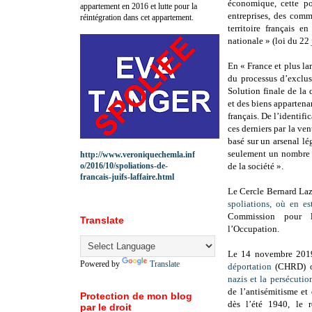
économique, cette po
appartement en 2016 et lutte pour la
entreprises, des comm
réintégration dans cet appartement.
territoire français 
nationale » (loi du 22 
En « France et plus la
du processus d’exclus
Solution finale de la 
et des biens appartena
français. De l’identifi
ces derniers par la ven
basé sur un arsenal lé
seulement un nombre i
http://www.veroniquechemla.inf
o/2016/10/spoliations-de-
de la société ».
francais-juifs-laffaire.html
Le Cercle Bernard La
spoliations, où en es
Commission pour l’
Translate
l’Occupation.
Le 14 novembre 201
Powered by
Translate
déportation
(CHRD) or
nazis et la persécutio
de l’antisémitisme e
Protection de mon blog
dès l’été 1940, le 
par le droit