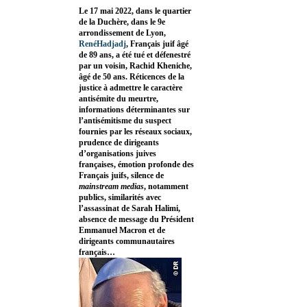
Le 17 mai 2022, dans le quartier
de la Duchère, dans le 9e
arrondissement de Lyon,
RenéHadjadj
, Français juif âgé
de 89 ans, a été tué et défenestré
par un voisin, Rachid Kheniche,
âgé de 50 ans. Réticences de la
justice à admettre le caractère
antisémite du meurtre,
informations déterminantes sur
l’antisémitisme du suspect
fournies par les réseaux sociaux,
prudence de dirigeants
d’organisations juives
françaises, émotion profonde des
Français juifs, silence de
mainstream medias
, notamment
publics, similarités avec
l’assassinat de Sarah Halimi,
absence de message du Président
Emmanuel Macron et de
dirigeants communautaires
français…