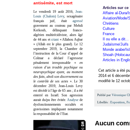
antisémite, est mort
Articles sur ce
Le vendredi 19 août 2016,
Jean-
Affaire al-Dura/I
Louis (Chalom) Levy
, sexagénaire
Aviation/Mode/S
français juif, était
agressé
Chrétiens
gravement au couteau par Mehdi
Culture
Kerkoub, délinquant franco-
France
algérien multirécidiviste, alors âgé
Il ou elle a dit...
de 44 ans et
criant
« Allahou Aqbar
» (Allah est le plus grand). Le 12
Judaïsme/Juifs
septembre 2019, la Chambre de
Monde arabe/Is
l’instruction de la Cour d’appel de
Shoah (
Holocau
Colmar a déclaré l’agresseur
Articles in Engl
pénalement irresponsable
«
en
raison d’un trouble psychique ou
Cet article a été p
neuropsychique ayant, au moment
2014 et 6 décembre
des faits, aboli son discernement ou
modifié le 12 octo
le contrôle de ses actes
»
. Le 30
décembre 2019, Jean-Louis Levy
est décédé à l’âge de 65 ans ; il a été
enterré en Israël. Son agression
Publié par
Véronique C
aurait du/pu être évitée.
Analyse
de
Libellés :
Exposition
,
Fr
dysfonctionnements occultés et
gravissimes impliquant notamment
la responsabilité de l’Etat.
Aucun comm