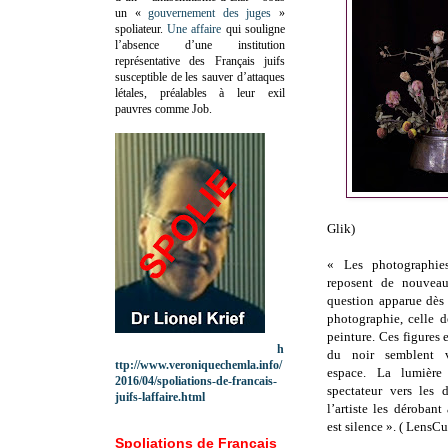
un «
gouvernement des juges
»
spoliateur.
Une affaire
qui souligne
l’absence d’une institution
représentative des Français juifs
susceptible de les sauver d’attaques
létales, préalables à leur exil
pauvres comme Job.
Glik)
«
Les photographie
reposent de nouveau
question apparue dès 
photographie, celle d
peinture.
Ces figures e
h
du noir semblent v
ttp://www.veroniquechemla.info/
espace. La lumière
2016/04/spoliations-de-francais-
spectateur vers les d
juifs-laffaire.html
l’artiste les dérobant 
est silence ».
( LensCu
Spoliations de Français