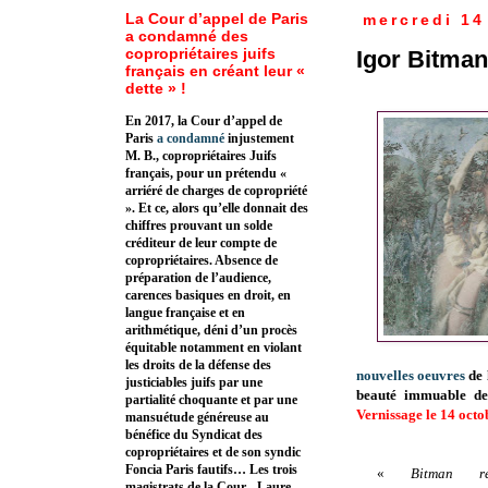
La Cour d’appel de Paris
mercredi 14
a condamné des
copropriétaires juifs
Igor Bitman
français en créant leur «
dette » !
En 2017, la Cour d’appel de
Paris
a condamné
injustement
M. B., copropriétaires Juifs
français, pour un prétendu «
arriéré de charges de copropriété
». Et ce, alors qu’elle donnait des
chiffres prouvant un solde
créditeur de leur compte de
copropriétaires. Absence de
préparation de l’audience,
carences basiques en droit, en
langue française et en
arithmétique, déni d’un procès
équitable notamment en violant
les droits de la défense des
nouvelles oeuvres
de 
justiciables juifs par une
beauté immuable de 
partialité choquante et par une
Vernissage le 14 octo
mansuétude généreuse au
bénéfice du Syndicat des
copropriétaires et de son syndic
Foncia Paris fautifs… Les trois
«
Bitman r
magistrats de la Cour - Laure