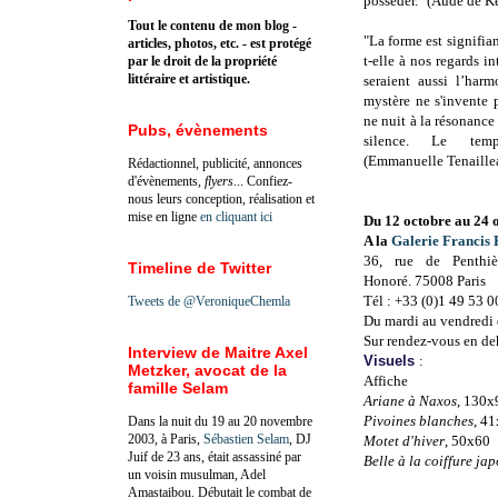
posséder." (
Aude de Ke
Tout le contenu de mon blog -
"La forme est signifian
articles, photos, etc. - est protégé
t-elle à nos regards i
par le droit de la propriété
littéraire et artistique.
seraient aussi l’har
mystère ne s'invente 
ne nuit à la résonance
Pubs, évènements
silence. Le tem
(
Emmanuelle Tenaille
Rédactionnel, publicité, annonces
d'évènements,
flyers
... Confiez-
nous leurs conception, réalisation et
mise en ligne
en cliquant ici
Du 12 octobre au 24 
A la
Galerie Francis 
36, rue de Penthiè
Timeline de Twitter
Honoré. 75008 Paris
Tél : +33 (0)1 49 53 0
Tweets de @VeroniqueChemla
Du mardi au vendredi 
Sur rendez-vous en deh
Interview de Maitre Axel
Visuels
:
Metzker, avocat de la
Affiche
famille Selam
Ariane à Naxos
, 130
Pivoines blanches
, 4
Dans la nuit du 19 au 20 novembre
2003, à Paris,
Sébastien Selam
, DJ
Motet d'hiver
, 50x60
Juif de 23 ans, était assassiné par
Belle à la coiffure ja
un voisin musulman, Adel
Amastaibou. Débutait le combat de