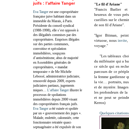
juifs : l’affaire Tanger
"Le fil d'Ariane"
"
Francis Barlier e
Eva Tanger
est une copropriétaire
heureux de vous prés
française juive habitant dans un
cueillies sur le chem
immeuble du Marais, à Paris.
de son fil d'Ariane".
Présidente du conseil syndical
(1988-1998), elle s’est opposée à
des illégalités commises par des
"Igor Bitman, peint
copropriétaires. Emprises illégales
virtuose, nous
invite
,
sur des parties communes,
voyage."
convoitise et spéculation
immobilières, soupçons
"Les tableaux choi
d’antisémitisme, abus de majorité
du millénaire qui a ba
en Assemblées générales de
ce siècle qui en rech
copropriétaires, « mandat
parcours de ce périp
temporaire » de Me Michèle
Lebossé, administratrice judiciaire,
la femme gardienne qui
renouvelé depuis 2009, experts
la vie… portraits, nus
judiciaires partiaux, jugements
et de mystère. Images
iniques…
L’affaire Tanger
illustre le
les profondeurs de la
processus de spoliations
et ne peut se peindr
immobilières depuis 2000 visant
Kerros)
des copropriétaires français juifs.
Eva Tanger
a été ruinée et spoliée
Quelques citations
par un « gouvernement des juges ».
Malade, endettée, calomniée, cette
fonctionnaire retraitée quasi-
septuagénaire a été expulsée de son