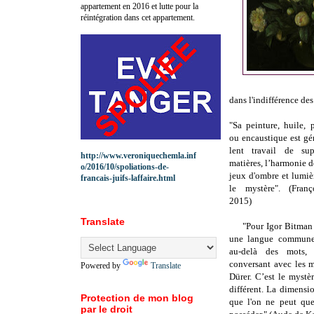
appartement en 2016 et lutte pour la
réintégration dans cet appartement.
dans l'indifférence des
"Sa peinture, huile, p
ou encaustique est gé
lent travail de sup
http://www.veroniquechemla.inf
matières, l’harmonie d
o/2016/10/spoliations-de-
jeux d'ombre et lumière
francais-juifs-laffaire.html
le mystère". (
Franç
2015)
Translate
"Pour Igor Bitman 
une langue commune
au-delà des mots,
conversant avec les m
Powered by
Translate
Dürer.
C’est le mystèr
différent.
La dimension
Protection de mon blog
que l'on ne peut que 
par le droit