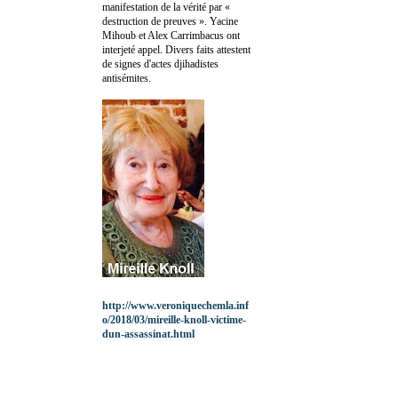
manifestation de la vérité par «
destruction de preuves ». Yacine
Mihoub et Alex Carrimbacus ont
interjeté appel. Divers faits attestent
de signes d'actes djihadistes
antisémites.
http://www.veroniquechemla.inf
o/2018/03/mireille-knoll-victime-
dun-assassinat.html