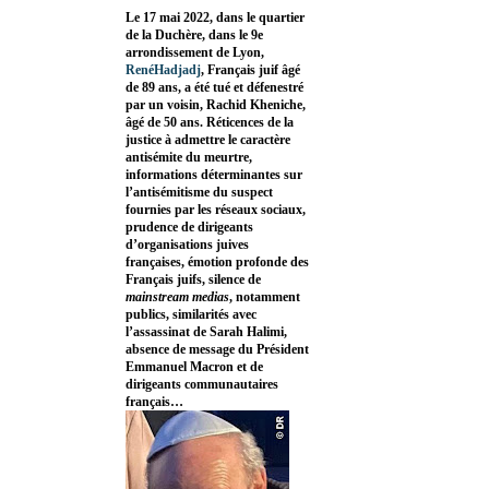
Le 17 mai 2022, dans le quartier
de la Duchère, dans le 9e
arrondissement de Lyon,
RenéHadjadj
, Français juif âgé
de 89 ans, a été tué et défenestré
par un voisin, Rachid Kheniche,
âgé de 50 ans. Réticences de la
justice à admettre le caractère
antisémite du meurtre,
informations déterminantes sur
l’antisémitisme du suspect
fournies par les réseaux sociaux,
prudence de dirigeants
d’organisations juives
françaises, émotion profonde des
Français juifs, silence de
mainstream medias
, notamment
publics, similarités avec
l’assassinat de Sarah Halimi,
absence de message du Président
Emmanuel Macron et de
dirigeants communautaires
français…