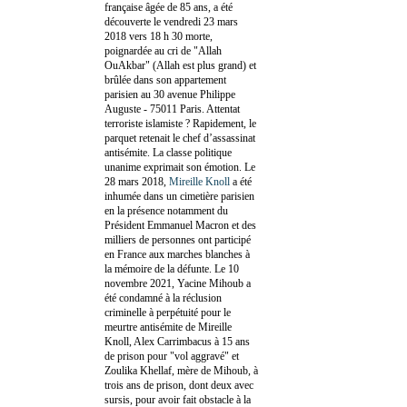
française âgée de 85 ans, a été
découverte le vendredi 23 mars
2018 vers 18 h 30 morte,
poignardée au cri de "Allah
OuAkbar" (Allah est plus grand) et
brûlée dans son appartement
parisien au 30 avenue Philippe
Auguste - 75011 Paris. Attentat
terroriste islamiste ? Rapidement, le
parquet retenait le chef d’assassinat
antisémite. La classe politique
unanime exprimait son émotion. Le
28 mars 2018,
Mireille Knoll
a été
inhumée dans un cimetière parisien
en la présence notamment du
Président Emmanuel Macron et des
milliers de personnes ont participé
en France aux marches blanches à
la mémoire de la défunte. Le 10
novembre 2021, Yacine Mihoub a
été condamné à la réclusion
criminelle à perpétuité pour le
meurtre antisémite de Mireille
Knoll, Alex Carrimbacus à 15 ans
de prison pour "vol aggravé" et
Zoulika Khellaf, mère de Mihoub, à
trois ans de prison, dont deux avec
sursis, pour avoir fait obstacle à la