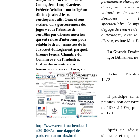
permanence classique, 
Comte, Jean-Loup Carrière,
durée, au travers d
Frédéric Arbellot – ont infligé un
volonté et de conna
déni de justice à leurs
s'opposer à l
concitoyens Juifs. Ceux-ci sont
spectaculaire. Le my
victimes du « gouvernement des
dégage de l'œuvre de
juges » et de l’absence de
contrôles par diverses autorités
d'idéologie, c'est l
qui ont refusé d’intervenir pour
l'être
», estime Max F
rétablir le droit : ministres de la
Justice et du Logement, parquet,
La Grande Tradit
Groupe Foncia, Chambre du
Igor Bitman est n
Commerce et de l’Industrie,
Ordres des avocats et des
huissiers de justice de Paris, etc.
Il étudie à l'Ecol
1972.
Il participe au 
peintres non-conform
de 1973 à 1976, puis
en 1981.
http://www.veroniquechemla.inf
Après un séjour 
o/2018/03/la-cour-dappel-de-
s’installe et expos
paris-condamne-des.html