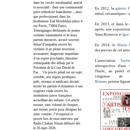
dans les cercles intrafamilial, amical
et associatif - dans une communauté
En 2012, la
galerie F
juive orthodoxe francilienne -, ainsi
métal, encaustiques - 
que professionnel, dans les
Institutions Yad Mordekhaï (alors 4
En 2013, et d
ans le
rue Pavée, 75004 Paris).
après,
une exposition
Témoignages déchirants de jeunes
Yana Bystrova et
Igor
victimes traumatisées et de leurs
parents éprouvés, accusé souvent
dénué d’empathie envers les
En 2014, le
Matzo P
victimes et en pleine inversion
des œuvres de cet artis
accusatoire, diagnostic inquiétant
d’un expert psychiatre, direction
L'association
Taylo
remarquable des débats par le
rétrospective d'une
Président de la Cour David de
l'huile, au pastel 
Pas… Un procès pénal sur un sujet
vingtaine de p
sensible, aux enjeux juridiques,
Bitman
,
peintre figura
juifs, moraux et médicaux devant
inciter les parents et donateurs à une
exigence vitale envers les
institutions juives françaises
accueillant des enfants. Cet article
recourt, sans volonté de choquer,
aux termes précis pour désigner les
actes commis. J’évoquerai ce
procès lors de mon interview par
Radio Chalom Nitsan diffusée dès
le 26 mars 2026.