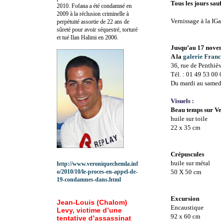
Tous les jours sauf
2010.
Fofana a été c
ondamné en
2009 à la réclusion criminelle à
Vernissage à la IG
perpétuité assortie de 22 ans de
sûreté pour avoir séquestré, torturé
et tué Ilan Halimi en 2006.
Jusqu’au 17 nove
A la
galerie Franc
36, rue de Penthiè
Tél. : 01 49 53 00
Du mardi au samedi
Visuels :
Beau temps sur Ve
huile sur toile
22 x
35 cm
Crépuscules
huile sur métal
http://www.veroniquechemla.inf
o/2010/10/le-proces-en-appel-de-
50 X
50 cm
19-condamnes-dans.html
Excursion
Jean-Louis (Chalom)
Encaustique
Levy, victime d’une
92 x
60 cm
tentative d’assassinat