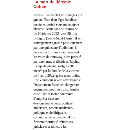
La mort de Jérémie
Cohen
Jérémie Cohen
était un Français juif
qui souffrait d'un léger handicap
mental et portait souvent sa kippa
blanche. Battu par une quinzaine.
Le 16 février 2022, vers 20 h, à
Bobigny (Seine-Saint-Denis), il est
sauvagement agressé physiquement
par une quinzaine d'individus. Il
parvient à fuir, mais en traversant
les voies du tramway, il est percuté
par une rame, et décède à l'hôpital.
L'enquête piétine, malgré celle
menée par la famille de la victime.
Le 4 avril 2022, grâce à ses twitts,
Eric Zemmour révèle cette tragédie.
Département francilien dangereux
notamment pour les Juifs, famille
endeuillée et isolée contrainte
d'enquêter face aux
dysfonctionnements politico-
judiciaires, omerta médiatico-
politique et de dirigeants
communautaires, soutien d'Eric
Zemmour critiqué, réticences
judiciaires à admettre les