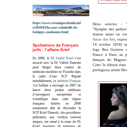
https://www.veroniquechemla.inf
Deux oeuvres - "O
o/2026/03/la-cour-criminelle-de-
"Nymphe des jardins
bobigny-condamne.html
étaient mises en v
Salon des Arts
, expos
14 octobre 2018) or
Spoliations de Français
juifs : l’affaire Krief
loge Ben Gourion d
France à Paris, au 
En 2000, le
Dr Lionel Krief
s’est
français du Mague
associé avec la Dr Valérie Daneski
Cette 5e édition était
pour diriger deux centres de
prestigieux artiste H
médecine nucléaire en Picardie dans
le cadre d’une SCP.
Réputé
mondialement, ce
médecin Français
Juif
brillant a envisagé en 2007 de
lancer deux projets médicaux
d’envergures européenne et
scientifique dans cette région
française.
Initiées en 2008
notamment afin de dissoudre la
SCP Krief Daneski, des procédures
judiciaires, aux verdicts souvent
iniques, ont mené à la ruine du Dr
Krief.
Inactions de ministres de