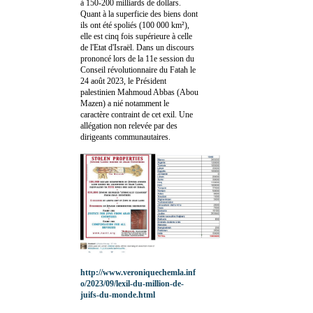
à 150-200 milliards de dollars.
Quant à la superficie des biens dont
ils ont été spoliés (100 000 km²),
elle est cinq fois supérieure à celle
de l'Etat d'Israël. Dans un discours
prononcé lors de la 11e session du
Conseil révolutionnaire du Fatah le
24 août 2023, le Président
palestinien Mahmoud Abbas (Abou
Mazen) a nié notamment le
caractère contraint de cet exil. Une
allégation non relevée par des
dirigeants communautaires.
http://www.veroniquechemla.inf
o/2023/09/lexil-du-million-de-
juifs-du-monde.html