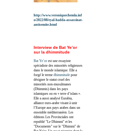
http://www.veroniquechemla.inf
o/2022/08/eyal-hadda-assassinat-
antisemite.html
Interview de Bat Ye’or
sur la dhimmitude
Bat Ye’or
est une essayiste
spécialiste des minorités religieuses
dans le monde islamique. Elle a
forgé le terme
dhimmitude
pour
désigner le statut cruel des
minorités non-musulmanes
(Dhimmis) dans les pays
islamiques ou en « terre d’islam ».
Elle a aussi analysé Eurabia,
alliance euro-arabe visant à unir
l’Europe aux pays arabes dans un
ensemble méditerranéen. Les
éditions Les Provinciales ont
republié "Le Dhimmi" et les
"Documents" sur le "Dhimmi" de
Bat Ye'or. Un essai pionnier dont la