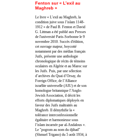
Fenton sur « L’exil au
Maghreb »
Le livre « L’exil au Maghreb, la
condition juive sous l’islam 1148-
1912 » de Paul B. Fenton et David
G. Littman a été publié aux Presses
de l'université Paris-Sorbonne le 9
novembre 2010. Succès d'édition,
cet ouvrage majeur, boycotté
notamment par des médias français
Juifs, présente une anthologie
chronologique de récits de témoins
oculaires en Algérie et au Maroc sur
les Juifs. Puis, par une sélection
d’archives du Quai d’Orsay, du
Foreign Office, de l’Alliance
israélite universelle (AIU) et de son
homologue britannique l’Anglo-
Jewish Association, il décrit les
efforts diplomatiques déployés en
faveur des Juifs maltraités au
Maghreb. Il démythifie la «
tolérance interconfessionnelle
égalitaire et harmonieuse sous
l’islam incarnée par al-Andalous ».
Le "pogrom au nom du djihad"
(Shmuel Trigano) du 5 août 1934, à