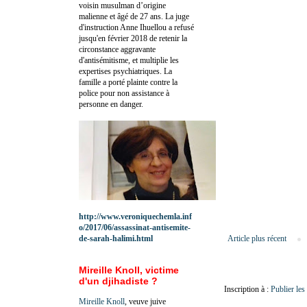
voisin musulman d’origine
malienne et âgé de 27 ans. La juge
d'instruction Anne Ihuellou a refusé
jusqu'en février 2018 de retenir la
circonstance aggravante
d'antisémitisme, et multiplie les
expertises psychiatriques. La
famille a porté plainte contre la
police pour non assistance à
personne en danger.
http://www.veroniquechemla.inf
o/2017/06/assassinat-antisemite-
de-sarah-halimi.html
Article plus récent
Mireille Knoll, victime
d'un djihadiste ?
Inscription à :
Publier le
Mireille Knoll
, veuve juive