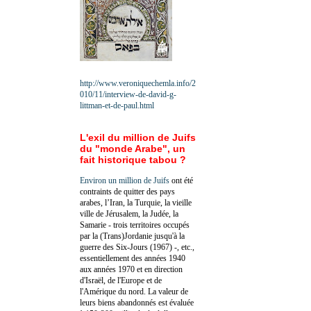
http://www.veroniquechemla.info/2
010/11/interview-de-david-g-
littman-et-de-paul.html
L'exil du million de Juifs
du "monde Arabe", un
fait historique tabou ?
Environ un million de Juifs
ont été
contraints de quitter des pays
arabes, l’Iran, la Turquie, la vieille
ville de Jérusalem, la Judée, la
Samarie - trois territoires occupés
par la (Trans)Jordanie jusqu'à la
guerre des Six-Jours (1967) -, etc.,
essentiellement des années 1940
aux années 1970 et en direction
d'Israël, de l'Europe et de
l'Amérique du nord. La valeur de
leurs biens abandonnés est évaluée