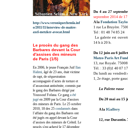
Du 4 au 27 septemb
septembre 2014 de 17 
A la
Fondation Taylo
http://www.veroniquechemla.inf
1 rue La Bruyère.
750
o/2011/11/interview-de-maitre-
axel-metzker-avocat.html
Tel : 01 48 74 85 24
La galerie est ouver
14 h à 20 h.
Le procès du gang des
Barbares devant la Cour
Du 12 juin au 6 juille
d'assises des mineurs
Matzo Paris Art Fun
de Paris (1/5)
13, rue Royale. 75008
En 2006, le jeune Français Juif
Ilan
Tél. : 33 (0)1 40 07 1
Halimi,
âgé de 23 ans, était victime
Du lundi au vendredi 
de rapt, de séquestration
1, 2e étage, porte gau
accompagnée d’actes de torture et
d’assassinat antisémite, commis par
La Palette russe
le gang des Barbares dirigé par
Youssouf Fofana. Ce gang
a été
Du 20 mai au 15 j
jugé
en 2009 par la Cour d'assises
des mineurs de Paris. Le 25 octobre
2010, 18 des 25
condamnés
dans
A la
IGallery
l’affaire du gang des Barbares ont
été jugés en appel devant la Cour
12, rue Durantin.
d’assises des mineurs de Créteil. Le
procès s'est achevé le 17 décembre