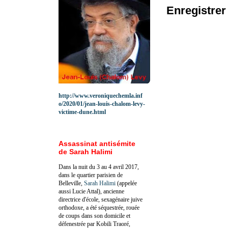
Enregistre
http://www.veroniquechemla.inf
o/2020/01/jean-louis-chalom-levy-
victime-dune.html
Assassinat antisémite
de Sarah Halimi
Dans la nuit du 3 au 4 avril 2017,
dans le quartier parisien de
Belleville,
Sarah Halimi
(appelée
aussi Lucie Attal), ancienne
directrice d'école, sexagénaire juive
orthodoxe, a été séquestrée, rouée
de coups dans son domicile et
défenestrée par Kobili Traoré,