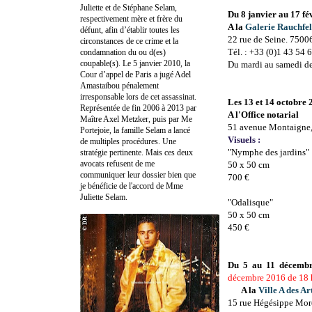
Juliette et de Stéphane Selam,
Du 8 janvier au 17 fé
respectivement mère et frère du
A la
Galerie Rauchfe
défunt, afin d’établir toutes les
22 rue de Seine. 75006
circonstances de ce crime et la
Tél. : +33 (0)1 43 54 
condamnation du ou d(es)
coupable(s). Le 5 janvier 2010, la
Du mardi au samedi de 
Cour d’appel de Paris a jugé Adel
Amastaibou pénalement
irresponsable lors de cet assassinat.
Les
13 et 14 octobre 
Représentée de fin 2006 à 2013 par
A l'Office notarial
Maître Axel Metzker, puis par Me
51 avenue Montaigne,
Portejoie, la famille Selam a lancé
Visuels :
de multiples procédures. Une
"Nymphe des jardins"
stratégie pertinente. Mais ces deux
avocats refusent de me
50 x 50 cm
communiquer leur dossier bien que
700 €
je bénéficie de l'accord de Mme
Juliette Selam.
"Odalisque"
50 x 50 cm
450 €
Du 5 au 11 décemb
décembre 2016 de 18 h
A la
Ville A des Ar
15 rue Hégésippe Mor