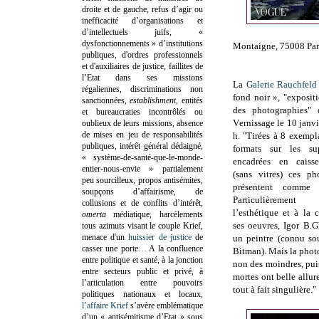
droite et de gauche, refus d’agir ou
inefficacité d’organisations et
d’intellectuels juifs, «
dysfonctionnements » d’institutions
Montaigne, 75008 Par
publiques, d'ordres professionnels
et d'auxiliaires de justice, faillites de
l’Etat dans ses missions
La
Galerie Rauchfeld
régaliennes, discriminations non
fond noir », "
exposit
sanctionnées,
establishment
, entités
des photographies" 
et bureaucraties incontrôlés ou
V
ernissage le 10 janv
oublieux de leurs missions, absence
de mises en jeu de responsabilités
h. "
Tirées à 8 exempl
publiques, intérêt général dédaigné,
formats sur les sup
« système-de-santé-que-le-monde-
encadrées en caisse
entier-nous-envie » partialement
(sans vitres) ces ph
peu sourcilleux, propos antisémites,
présentent comme 
soupçons d’affairisme, de
Particulièremen
collusions et de conflits d’intérêt,
l’esthétique et à la 
omerta
médiatique, harcèlements
ses oeuvres, Igor B.G
tous azimuts visant le couple Krief,
menace d'un
huissier de justice
de
un peintre (connu so
casser une porte…
A la confluence
Bitman). Mais la photo
entre politique et santé, à la jonction
non des moindres, pui
entre secteurs public et privé, à
mortes ont belle allur
l’articulation entre pouvoirs
tout à fait singulière."
politiques nationaux et locaux,
l’affaire Krief
s’avère emblématique
d’un « antisémitisme d’Etat » sous