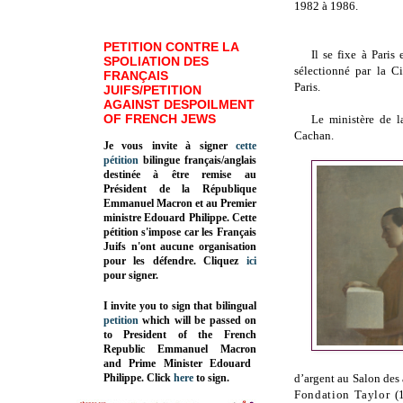
1982 à 1986.
PETITION CONTRE LA
Il se fixe à Paris
SPOLIATION DES
sélectionné par la C
FRANÇAIS
Paris.
JUIFS/PETITION
AGAINST DESPOILMENT
OF FRENCH JEWS
Le ministère de la
Cachan.
Je vous invite à signer
cette
pétition
bilingue français/anglais
destinée à être remise au
Président de la République
Emmanuel Macron et au Premier
ministre Edouard Philippe. Cette
pétition s'impose car les Français
Juifs n'ont aucune organisation
pour les défendre. Cliquez
ici
pour signer.
I invite you to sign that bilingual
petition
which will be passed on
to President of the French
Republic
Emmanuel Macron
and Prime Minister
Edouard
Philippe
.
Click
here
to sign.
d’argent au Salon des 
Fondation Taylor (