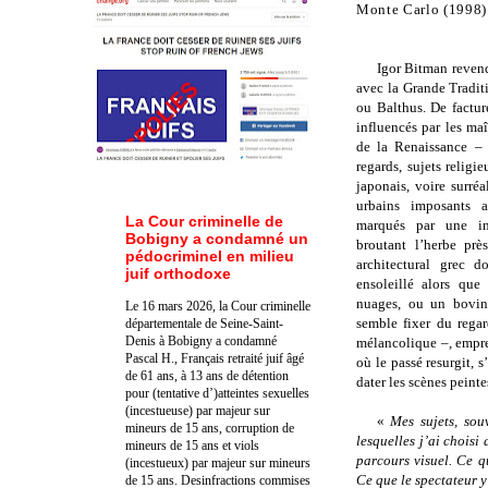
Monte Carlo (1998)
Igor Bitman revend
avec la Grande Tradit
ou Balthus. De factur
influencés par les maî
de la Renaissance – 
regards, sujets religie
japonais, voire surréa
urbains imposants a
La Cour criminelle de
marqués par une in
Bobigny a condamné un
broutant l’herbe pr
pédocriminel en milieu
architectural grec 
juif orthodoxe
ensoleillé alors que 
nuages, ou un bovi
Le 16 mars 2026, la Cour criminelle
semble fixer du rega
départementale de Seine-Saint-
Denis à Bobigny a condamné
mélancolique –, empre
Pascal H., Français retraité juif âgé
où le passé resurgit, s
de 61 ans, à 13 ans de détention
dater les scènes peinte
pour (tentative d’)atteintes sexuelles
(incestueuse) par majeur sur
«
Mes sujets, sou
mineurs de 15 ans, corruption de
lesquelles j’ai chois
mineurs de 15 ans et viols
parcours visuel. Ce q
(incestueux) par majeur sur mineurs
Ce que le spectateur y
de 15 ans. Des
infractions commises