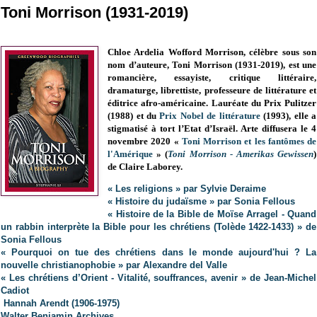
Toni Morrison (1931-2019)
Chloe Ardelia Wofford Morrison, célèbre sous son
nom d’auteure, Toni Morrison (1931-2019), est une
romancière, essayiste, critique littéraire,
dramaturge, librettiste, professeure de littérature et
éditrice afro-américaine. Lauréate du Prix Pulitzer
(1988) et du
Prix Nobel de littérature
(1993), elle a
stigmatisé à tort l’Etat d’Israël. Arte diffusera le 4
novembre 2020 «
Toni Morrison et les fantômes de
l'Amérique
» (
Toni Morrison - Amerikas Gewissen
)
de Claire Laborey.
« Les religions » par Sylvie Deraime
« Histoire du judaïsme » par Sonia Fellous
« Histoire de la Bible de Moïse Arragel - Quand
un rabbin interprète la Bible pour les chrétiens (Tolède 1422-1433) » de
Sonia Fellous
« Pourquoi on tue des chrétiens dans le monde aujourd'hui ? La
nouvelle christianophobie » par Alexandre del Valle
« Les chrétiens d’Orient - Vitalité, souffrances, avenir » de Jean-Michel
Cadiot
Hannah Arendt (1906-1975)
Walter Benjamin Archives