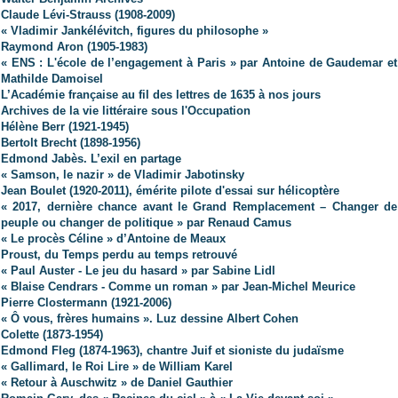
Claude Lévi-Strauss (1908-2009)
« Vladimir Jankélévitch, figures du philosophe »
Raymond Aron (1905-1983)
« ENS : L'école de l’engagement à Paris » par Antoine de Gaudemar et
Mathilde Damoisel
L’Académie française au fil des lettres de 1635 à nos jours
Archives de la vie littéraire sous l'Occupation
Hélène Berr (1921-1945)
Bertolt Brecht (1898-1956)
Edmond Jabès. L’exil en partage
« Samson, le nazir » de Vladimir Jabotinsky
Jean Boulet (1920-2011), émérite pilote d'essai sur hélicoptère
« 2017, dernière chance avant le Grand Remplacement – Changer de
peuple ou changer de politique » par Renaud Camus
« Le procès Céline » d’Antoine de Meaux
Proust, du Temps perdu au temps retrouvé
« Paul Auster - Le jeu du hasard » par Sabine Lidl
« Blaise Cendrars - Comme un roman » par Jean-Michel Meurice
Pierre Clostermann (1921-2006)
« Ô vous, frères humains ». Luz dessine Albert Cohen
Colette (1873-1954)
Edmond Fleg (1874-1963), chantre Juif et sioniste du judaïsme
« Gallimard, le Roi Lire » de William Karel
« Retour à Auschwitz » de Daniel Gauthier