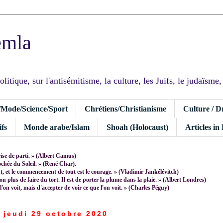
emla
tique, sur l'antisémitisme, la culture, les Juifs, le judaïsme, I
/Mode/Science/Sport
Chrétiens/Christianisme
Culture / D
fs
Monde arabe/Islam
Shoah (Holocaust)
Articles in
rise de parti. » (Albert Camus)
rochée du Soleil. » (René Char).
 et le commencement de tout est le courage. » (Vladimir Jankélévitch)
non plus de faire du tort. Il est de porter la plume dans la plaie. » (Albert Londres)
 l'on voit, mais d'accepter de voir ce que l'on voit. » (Charles Péguy)
jeudi 29 octobre 2020