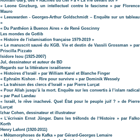
Romain Gary, des « Racines du ciel » à « La Vie devant soi »
« Leone Ginzburg, un intellectuel contre le fascisme » par Florence
Mauro
« Leeuwarden - Georges-Arthur Goldschmidt – Enquête sur un tableau
»
« Du Panthéon à Buenos Aires » de René Goscinny
Les mondes de Gotlib
« Histoire de l'islamisation française 1979-2019 »
« Le manuscrit sauvé du KGB. Vie et destin de Vassili Grossman » par
Priscilla Pizzato
Isidore Isou (1925-2007)
Jul, dessinateur et auteur de BD
Regards sur la littérature israélienne
« Histoires d’Israël » par William Karel et Blanche Finger
« Ephraïm Kishon - Rire pour survivre » par Dominik Wessely
« La trahison des clercs d’Israël » par Pierre Lurçat
« Pour Allah jusqu’à la mort. Enquête sur les convertis à l’islam radical
» par Paul Landau
« Israël, le rêve inachevé. Quel État pour le peuple juif ? » de Pierre
Lurçat
Izhar Cohen, dessinateur et illustrateur
« L’écrivain Ernst Jünger. Dans les tréfonds de l‘Histoire »
par Falko
Korth
Henry Lafont (1920-2011)
« Métamorphoses de Kafka » par Gérard-Georges Lemaire