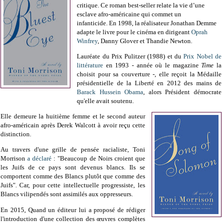
critique. Ce roman best-seller relate la vie d’une
esclave afro-américaine qui commet un
infanticide. En 1998, la réalisateur Jonathan Demme
adapte le livre pour le cinéma en dirigeant
Oprah
Winfrey
, Danny Glover et Thandie Newton.
Lauréate du Prix Pulitzer (1988) et du
Prix Nobel de
littérature
en 1993 - année où le magazine
Time
la
choisit pour sa couverture -, elle reçoit la Médaille
présidentielle de la Liberté en 2012 des mains de
Barack Hussein Obama
, alors Président démocrate
qu'elle avait soutenu.
Elle demeure la huitième femme et le second auteur
afro-américain après Derek Walcott à avoir reçu cette
distinction.
Au travers d'une grille de pensée racialiste, Toni
Morrison
a déclaré
: "Beaucoup de Noirs croient que
les Juifs de ce pays sont devenus blancs. Ils se
comportent comme des Blancs plutôt que comme des
Juifs". Car, pour cette intellectuelle progressiste, les
Blancs vilipendés sont assimilés aux oppresseurs.
En 2015, Quand un éditeur lui a proposé de rédiger
l'introduction d'une collection des œuvres complètes