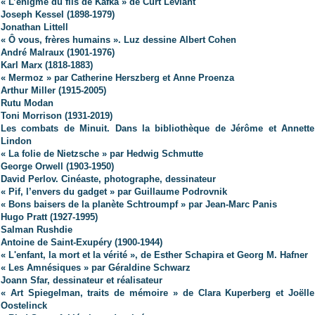
« L’énigme du fils de Kafka » de Curt Leviant
Joseph Kessel (1898-1979)
Jonathan Littell
« Ô vous, frères humains ». Luz dessine Albert Cohen
André Malraux (1901-1976)
Karl Marx (1818-1883)
« Mermoz » par Catherine Herszberg et Anne Proenza
Arthur Miller (1915-2005)
Rutu Modan
Toni Morrison (1931-2019)
Les combats de Minuit. Dans la bibliothèque de Jérôme et Annette
Lindon
« La folie de Nietzsche » par Hedwig Schmutte
George Orwell (1903-1950)
David Perlov. Cinéaste, photographe, dessinateur
« Pif, l’envers du gadget » par Guillaume Podrovnik
« Bons baisers de la planète Schtroumpf » par Jean-Marc Panis
Hugo Pratt (1927-1995)
Salman Rushdie
Antoine de Saint-Exupéry (1900-1944)
« L'enfant, la mort et la vérité », de Esther Schapira et Georg M. Hafner
« Les Amnésiques » par Géraldine Schwarz
Joann Sfar, dessinateur et réalisateur
« Art Spiegelman, traits de mémoire » de Clara Kuperberg et Joëlle
Oostelinck