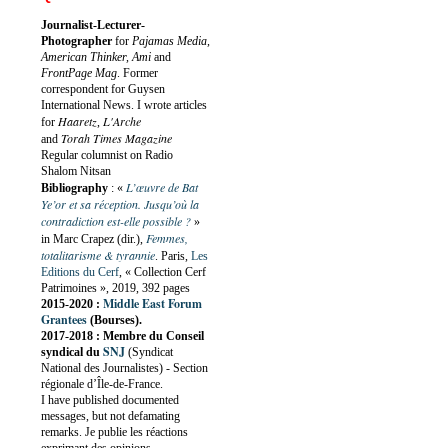
Journalist-Lecturer-
Photographer
for
Pajamas Media,
American Thinker, Ami
and
FrontPage Mag
. Former
correspondent for Guysen
International News. I wrote articles
Haaretz
L'Arche
for
,
Torah Times Magazine
and
Regular columnist on Radio
Shalom Nitsan
L’œuvre de Bat
Bibliography
:
«
Ye’or et sa réception. Jusqu’où la
contradiction est-elle possible ?
»
Femmes,
in Marc Crapez (dir.),
totalitarisme & tyrannie
. Paris,
Les
Editions du Cerf
, « Collection Cerf
Patrimoines », 2019, 392 pages
Middle East Forum
2015-2020 :
Grantees
(Bourses).
2017-2018 : Membre du Conseil
SNJ
syndical du
(Syndicat
National des Journalistes) - Section
régionale d’Île-de-France.
I have published documented
messages, but not defamating
remarks. Je publie les réactions