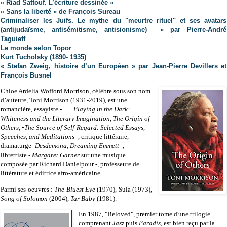
« Riad Sattouf. L’écriture dessinée »
« Sans la liberté » de François Sureau
Criminaliser les Juifs. Le mythe du "meurtre rituel" et ses avatars
(antijudaïsme, antisémitisme, antisionisme) » par Pierre-André
Taguieff
Le monde selon Topor
Kurt Tucholsky (1890- 1935)
« Stefan Zweig, histoire d’un Européen » par Jean-Pierre Devillers et
François Busnel
Chloe Ardelia Wofford Morrison, célèbre sous son nom
d’auteure, Toni Morrison (1931-2019), est une
romancière, essayiste -
Playing in the Dark:
Whiteness and the Literary Imagination, The Origin of
Others, •The Source of Self-Regard: Selected Essays,
Speeches, and Meditations
-, critique littéraire,
dramaturge -
Desdemona, Dreaming Emmett
-,
librettiste -
Margaret Garner
sur une musique
composée par Richard Danielpour -, professeure de
littérature et éditrice afro-américaine.
Parmi ses oeuvres :
The Bluest Eye
(1970), Sula (1973),
Song of Solomon
(2004),
Tar Baby
(1981).
En 1987, "Beloved", premier tome d'une trilogie
comprenant
Jazz
puis
Paradis,
est bien reçu par la