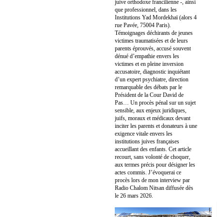
juive orthodoxe francilienne -, ainsi
que professionnel, dans les
Institutions Yad Mordekhaï (alors 4
rue Pavée, 75004 Paris).
Témoignages déchirants de jeunes
victimes traumatisées et de leurs
parents éprouvés, accusé souvent
dénué d’empathie envers les
victimes et en pleine inversion
accusatoire, diagnostic inquiétant
d’un expert psychiatre, direction
remarquable des débats par le
Président de la Cour David de
Pas… Un procès pénal sur un sujet
sensible, aux enjeux juridiques,
juifs, moraux et médicaux devant
inciter les parents et donateurs à une
exigence vitale envers les
institutions juives françaises
accueillant des enfants. Cet article
recourt, sans volonté de choquer,
aux termes précis pour désigner les
actes commis. J’évoquerai ce
procès lors de mon interview par
Radio Chalom Nitsan diffusée dès
le 26 mars 2026.