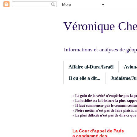
Véronique Ch
Informations et analyses de géopoli
Affaire al-Dura/Israël
Avion
Il ou elle a dit...
Judaïsme/Jui
« Le goût de la vérité n’empêche pas la p
« La lucidité est la blessure la plus rapp
« Il faut commencer par le commencement,
« Notre métier n’est pas de faire plaisir, 
« Le plus difficile n'est pas de dire ce que
La Cour d’appel de Paris
a condamné des