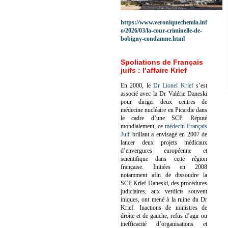
https://www.veroniquechemla.inf
o/2026/03/la-cour-criminelle-de-
bobigny-condamne.html
Spoliations de Français
juifs : l’affaire Krief
En 2000, le
Dr Lionel Krief
s’est
associé avec la Dr Valérie Daneski
pour diriger deux centres de
médecine nucléaire en Picardie dans
le cadre d’une SCP.
Réputé
mondialement, ce
médecin Français
Juif
brillant a envisagé en 2007 de
lancer deux projets médicaux
d’envergures européenne et
scientifique dans cette région
française.
Initiées en 2008
notamment afin de dissoudre la
SCP Krief Daneski, des procédures
judiciaires, aux verdicts souvent
iniques, ont mené à la ruine du Dr
Krief.
Inactions de ministres de
droite et de gauche, refus d’agir ou
inefficacité d’organisations et