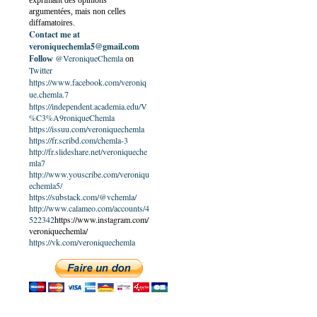
exprimant des opinions
argumentées, mais non celles
diffamatoires.
Contact me at
veroniquechemla5@gmail.com
@VeroniqueChemla
Follow
on
Twitter
https://www.facebook.com/veroniq
ue.chemla.7
https://independent.academia.edu/V
%C3%A9roniqueChemla
https://issuu.com/veroniquechemla
https://fr.scribd.com/chemla-3
http://fr.slideshare.net/veroniqueche
mla7
http://www.youscribe.com/veroniqu
echemla5/
https://substack.com/@vchemla/
http://www.calameo.com/accounts/4
522342
https://www.instagram.com/
veroniquechemla/
https://vk.com/veroniquechemla