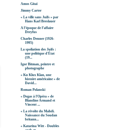
Amos Gitaï
Jimmy Carter
« La ville sans Juifs » par
Hans Karl Breslauer
A l’époque de l’affaire
Dreyfus
Charles Denner (1926-
1995)
La spoliation des Juifs :
une politique d'État
(19...
Igor Bitman, peintre et
photographe
« Ku Klux Klan, une
histoire américaine » de
David...
Roman Polanski
« Degas à l'Opéra » de
Blandine Armand et
Vincent ...
« La révolte du Mahdi.
Naissance du Soudan
britann...
« Katarina Witt - Doubles