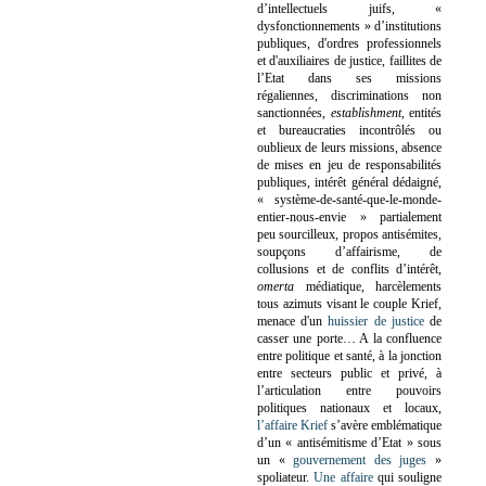
d’intellectuels juifs, «
dysfonctionnements » d’institutions
publiques, d'ordres professionnels
et d'auxiliaires de justice, faillites de
l’Etat dans ses missions
régaliennes, discriminations non
sanctionnées,
establishment
, entités
et bureaucraties incontrôlés ou
oublieux de leurs missions, absence
de mises en jeu de responsabilités
publiques, intérêt général dédaigné,
« système-de-santé-que-le-monde-
entier-nous-envie » partialement
peu sourcilleux, propos antisémites,
soupçons d’affairisme, de
collusions et de conflits d’intérêt,
omerta
médiatique, harcèlements
tous azimuts visant le couple Krief,
menace d'un
huissier de justice
de
casser une porte…
A la confluence
entre politique et santé, à la jonction
entre secteurs public et privé, à
l’articulation entre pouvoirs
politiques nationaux et locaux,
l’affaire Krief
s’avère emblématique
d’un « antisémitisme d’Etat » sous
un «
gouvernement des juges
»
spoliateur.
Une affaire
qui souligne