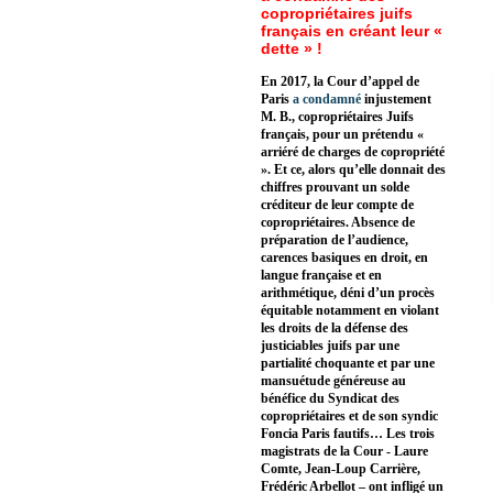
copropriétaires juifs
français en créant leur «
dette » !
En 2017, la Cour d’appel de
Paris
a condamné
injustement
M. B., copropriétaires Juifs
français, pour un prétendu «
arriéré de charges de copropriété
». Et ce, alors qu’elle donnait des
chiffres prouvant un solde
créditeur de leur compte de
copropriétaires. Absence de
préparation de l’audience,
carences basiques en droit, en
langue française et en
arithmétique, déni d’un procès
équitable notamment en violant
les droits de la défense des
justiciables juifs par une
partialité choquante et par une
mansuétude généreuse au
bénéfice du Syndicat des
copropriétaires et de son syndic
Foncia Paris fautifs… Les trois
magistrats de la Cour - Laure
Comte, Jean-Loup Carrière,
Frédéric Arbellot – ont infligé un