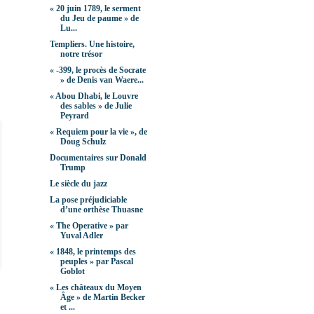
« 20 juin 1789, le serment
du Jeu de paume » de
Lu...
Templiers. Une histoire,
notre trésor
« -399, le procès de Socrate
» de Denis van Waere...
« Abou Dhabi, le Louvre
des sables » de Julie
Peyrard
« Requiem pour la vie », de
Doug Schulz
Documentaires sur Donald
Trump
Le siècle du jazz
La pose préjudiciable
d’une orthèse Thuasne
« The Operative » par
Yuval Adler
« 1848, le printemps des
peuples » par Pascal
Goblot
« Les châteaux du Moyen
Âge » de Martin Becker
et ...