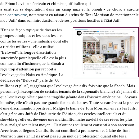
de Primo Levi - un écrivain et chimiste juif italien qui
a écrit sur sa déportation dans un camp nazi et la Shoah - ce choix a suscité
une
controverse
, notamment en raison du refus de Toni Morrison de mentionner le
mot "Juif" dans son introduction et de ses positions hostiles à l'Etat Juif.
"Dans sa façon typique de dresser les
groupes ethniques et les races les uns
contre les autres - une industrie dont elle
a tiré des millions - elle a utilisé
"Beloved", la longue dissertation
surestimée pour laquelle elle est la plus
connue, afin d'insinuer que la Shoah a
reçu trop d'attention par rapport à
l'esclavage des Noirs en Amérique. La
dédicace de "Beloved" parle de "60
millions et plus", suggérant que l'esclavage était dix fois pire que la Shoah. Mais
personne (à l'exception de certains tenants de la suprématie blanche) n'a jamais dit
que l'esclavage n'était pas une tragédie géante dans l'histoire américaine... Soyons
honnête, elle n'était pas une grande femme de lettres. Toute sa carrière est la preuve
d'une discrimination positive... Malgré la haine de Toni Morrison envers les Juifs,
c'est grâce aux Juifs de l'industrie de l'édition, des cercles intellectuels et du
showbiz qu'elle est devenue une multimillionnaire au-delà de ses rêves les plus
fous, malgré son talent moyen... Ils n'ont pas seulement consenti à son ascension.
Avec leurs collègues Gentils, ils ont contribué à promouvoir et à faire de Toni
Morrison une star. Et ils n'ont pas eu un mot de protestation quand elle les a