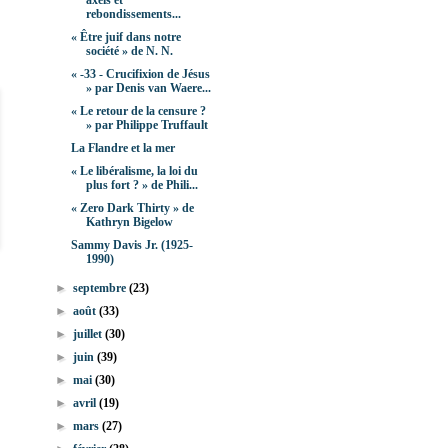
axels et
rebondissements...
« Être juif dans notre
société » de N. N.
« -33 - Crucifixion de Jésus
» par Denis van Waere...
« Le retour de la censure ?
» par Philippe Truffault
La Flandre et la mer
« Le libéralisme, la loi du
plus fort ? » de Phili...
« Zero Dark Thirty » de
Kathryn Bigelow
Sammy Davis Jr. (1925-
1990)
►
septembre
(23)
►
août
(33)
►
juillet
(30)
►
juin
(39)
►
mai
(30)
►
avril
(19)
►
mars
(27)